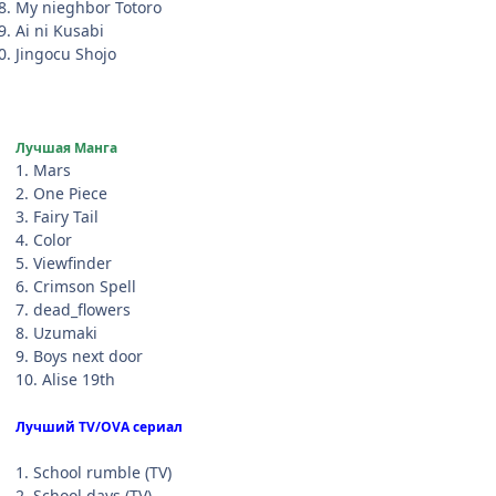
My nieghbor Totoro
Ai ni Kusabi
Jingocu Shojo
Лучшая Манга
1. Mars
2. One Piece
3. Fairy Tail
4. Color
5. Viewfinder
6. Crimson Spell
7. dead_flowers
8. Uzumaki
9. Boys next door
10. Alise 19th
Лучший TV/OVA сериал
1. School rumble (TV)
2. School days (TV)