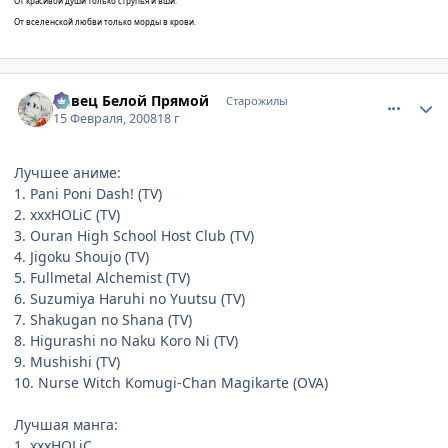
От красивой души только струпья и вши.
От вселенской любви только морды в крови.
comment_1988933
Статистика автора
Певец Белой Прямой
Старожилы
15 Февраля, 2008
18 г
Лучшее аниме:
1. Pani Poni Dash! (TV)
2. xxxHOLiC (TV)
3. Ouran High School Host Club (TV)
4. Jigoku Shoujo (TV)
5. Fullmetal Alchemist (TV)
6. Suzumiya Haruhi no Yuutsu (TV)
7. Shakugan no Shana (TV)
8. Higurashi no Naku Koro Ni (TV)
9. Mushishi (TV)
10. Nurse Witch Komugi-Chan Magikarte (OVA)
Лучшая манга:
1. xxxHOLiC