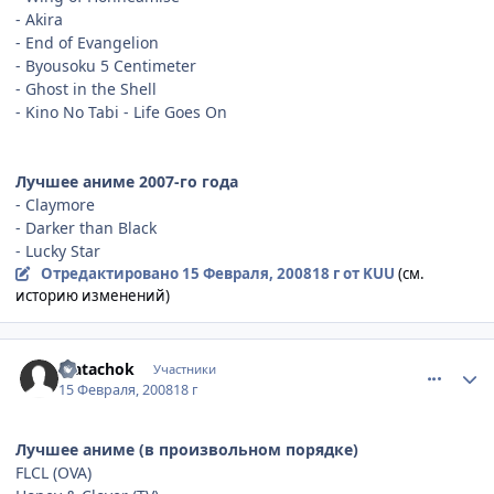
- Akira
- End of Evangelion
- Byousoku 5 Centimeter
- Ghost in the Shell
- Kino No Tabi - Life Goes On
Лучшее аниме 2007-го года
- Claymore
- Darker than Black
- Lucky Star
Отредактировано
15 Февраля, 2008
18 г
от KUU
(см.
историю изменений)
comment_1988982
Статистика автора
Pjatachok
Участники
15 Февраля, 2008
18 г
Лучшее аниме (в произвольном порядке)
FLCL (OVA)