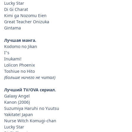
Lucky Star
Di Gi Charat
Kimi ga Nozomu Eien
Great Teacher Onizuka
Gintama
Лучшая манга.
Kodomo no Jikan
I"s
Inukami!
Lolicon Phoenix
Toshiue no Hito
(больше ничего не читал)
Лучший TV/OVA сериал.
Galaxy Angel
Kanon (2006)
Suzumiya Haruhi no Yuutsu
Yakitate! Japan
Nurse Witch Komugi-chan
Lucky Star