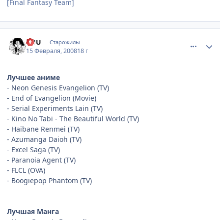
[Final Fantasy Team]
comment_1988976
Статистика автора
KUU
Старожилы
15 Февраля, 2008
18 г
Лучшее аниме
- Neon Genesis Evangelion (TV)
- End of Evangelion (Movie)
- Serial Experiments Lain (TV)
- Kino No Tabi - The Beautiful World (TV)
- Haibane Renmei (TV)
- Azumanga Daioh (TV)
- Excel Saga (TV)
- Paranoia Agent (TV)
- FLCL (OVA)
- Boogiepop Phantom (TV)
Лучшая Манга