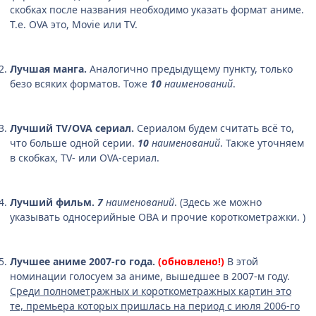
скобках после названия необходимо указать формат аниме.
Т.е. OVA это, Movie или TV.
Лучшая манга.
Аналогично предыдущему пункту, только
безо всяких форматов. Тоже
10
наименований
.
Лучший TV/OVA сериал.
Сериалом будем считать всё то,
что больше одной серии.
10
наименований
. Также уточняем
в скобках, TV- или OVA-сериал.
Лучший фильм.
7
наименований
. (Здесь же можно
указывать односерийные ОВА и прочие короткометражки. )
Лучшее аниме 2007-го года.
(обновлено!)
В этой
номинации голосуем за аниме, вышедшее в 2007-м году.
Среди полнометражных и короткометражных картин это
те, премьера которых пришлась на период с июля 2006-го