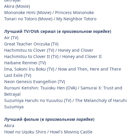
Akira (Movie)
Mononoke Himi (Movie) / Princess Mononoke
Tonari no Totoro (Movie) / My Neighbor Totoro
Лучший TV/OVA сериал (
в произвольном порядке
)
Air (TV)
Great Teacher Onizuka (TV)
Hachimitsu to Clover (TV) / Honey and Clover
Hachimitsu to Clover II (TV) / Honey and Clover II
Haibane Renmei (TV)
Ima, Sokoni Iru Boku (TV) / Now and Then, Here and There
Last Exile (TV)
Neon Genesis Evangellion (TV)
Rurouni Kenshin: Tsuioku Hen (OVA) / Samurai X: Trust and
Betrayal
Suzumiya Haruhi no Yuuutsu (TV) / The Melancholy of Haruhi
Suzumiya
Лучший фильм (
в произвольном порядке
)
Akira
Howl no Ugoku Shiro / Howl's Moving Castle