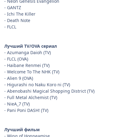
- Neon Genesis Evangelion
- GANTZ
- Ichi The Killer
- Death Note
- FLCL
Лучший TV/OVA сериал
- Azumanga Daioh (TV)
- FLCL (OVA)
- Haibane Renmei (TV)
- Welcome To The NHK (TV)
- Alien 9 (OVA)
- Higurashi no Naku Koro ni (TV)
- Abenobashi Magical Shopping District (TV)
- Full Metal Alchemist (TV)
- NieA_7 (TV)
- Pani Poni DASH! (TV)
Лучший фильм
- Wing of Honneamise