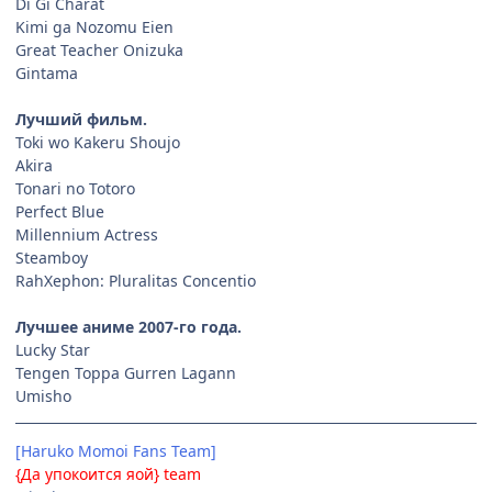
Di Gi Charat
Kimi ga Nozomu Eien
Great Teacher Onizuka
Gintama
Лучший фильм.
Toki wo Kakeru Shoujo
Akira
Tonari no Totoro
Perfect Blue
Millennium Actress
Steamboy
RahXephon: Pluralitas Concentio
Лучшее аниме 2007-го года.
Lucky Star
Tengen Toppa Gurren Lagann
Umisho
[Haruko Momoi Fans Team]
{Да упокоится яой} team