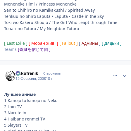
Mononoke Himi / Princess Mononoke
Sen to Chihiro no Kamikakushi / Spirited Away
Tenkuu no Shiro Laputa / Laputa - Castle in the Sky
Toki wo Kakeru Shoujo / The Girl Who Leapt through Time
Tonari no Totoro / My Neighbor Totoro
[ Last Exile ]
[ Моран жив! ]
[ Fallout ]
[
Админы
]
[ Дядьки ]
Teams
[奇跡を信じて団 ]
comment_1988770
Статистика автора
Nekofrenik
Старожилы
15 Февраля, 2008
18 г
Лучшее аниме
1.Kanojo to kanojo no Neko
2.Lain TV
3.Naruto tv
4.Haibane renmei TV
5.Slayers TV