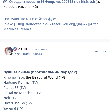
Отредактировано
16 Февраля, 2008
18 г
от MrStitch
(см.
историю изменений)
Нас мало, но мы в сэйлор-фуку!
[Neko][ Ня!][Общество любителей кошек][Дядьки][Alter
Madness] team's
comment_1988840
Статистика автора
Ko:dzuru
Старожилы
15 Февраля, 2008
18 г
Лучшее аниме (произвольный порядок)
Kino no Tabi
: the Beautiful World (TV)
Haibane Renmei (TV)
Planet ES (TV)
Seikai no Monshou (TV)
Noir (TV)
Hikaru no Go (TV)
Yawara! (TV)