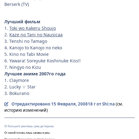
Berserk (TV)
Лучший фильм
1.
Toki wo Kakeru Shoujo
2.
Kaze no Tani no Nausicaa
3. Tenshi no Tamago
4. Kanojo to Kanojo no neko
5. Kino no Tabi Movie
6. Yawara! Soreyuke Koshinuke Kiss!!
7. Ningyo no Kizu
Лучшее аниме 2007го года
1. Claymore
2. Lucky ☆ Star
3. Bokurano
Отредактировано
15 Февраля, 2008
18 г
от Shi:na
(см.
историю изменений)
От большого ума лишь сума, да тюрьма.
От лихой головы лишь канавы и рвы.