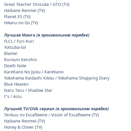
Great Teacher Onizuka / GTO (TV)
Haibane Renmei (TV)
Planet ES (TV)
Hikaru-no Go (TV)
Лучшая Манга
(в произвольном порядке)
FLCL / Furi-Kuri
Yotsuba-to!
Blame!
Rurouni Kenshin
Death Note
KareKano No Jijiou / KareKano
Yokohama Kaidashi Kikou / Yokohama Shopping Diary
Blue Heaven
Naru Taru / Shadow Star
I''s / Aizu
Лучший TV/OVA сериал
(в произвольном порядке)
Tenkuu no Escaflowne / Vision of Escaflowne (TV)
Haibane Renmei (TV)
Honey & Clover (TV)