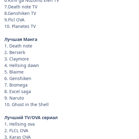
6.Kimi ga Nozomu Eien TV
7.Death note TV
8.Genshiken TV
9.Flcl OVA
10. Planetes TV
Лучшая Манга
1. Death note
2. Berserk
3. Claymore
4. Hellsing dawn
5. Blaime
6. Genshiken
7. Biomega
8. Excel saga
9. Naruto
10. Ghost in the Shell
Лучший TV/OVA сериал
1. Hellsing ova
2. FLCL OVA
3. Karas OVA