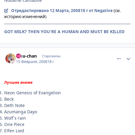
Nodame Cantabile
Отредактировано
12 Марта, 2008
18 г
от Negative
(см.
историю изменений)
GOT MILK? THEN YOU'RE A HUMAN AND MUST BE KILLED
comment_1988710
Статистика автора
Riku-chan
Старожилы
15 Февраля, 2008
18 г
Лучшее аниме
Neon Genesis of Evangelion
Beck
Deth Note
Azumanga Dayo
Wolf`s rain
One Piece
Elfen Lied