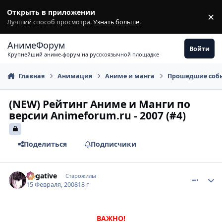
Перейти к содержимому
Открыть в приложении
×
З
Лучший способ просмотра.
Узнать больше
.
АнимеФорум
Войти
Крупнейший аниме-форум на русскоязычной площадке
Главная
Анимация
Аниме и манга
Прошедшие соб
(NEW) Рейтинг Аниме и Манги по
версии Animeforum.ru - 2007 (#4)
Поделиться
Подписчики
comment_1988699
Статистика автора
Negative
Старожилы
15 Февраля, 2008
18 г
ВАЖНО!