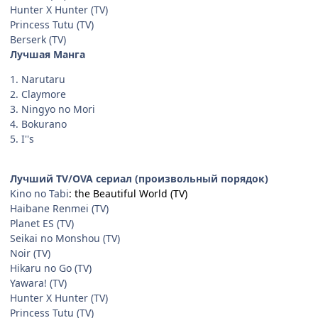
Hunter X Hunter (TV)
Princess Tutu (TV)
Berserk (TV)
Лучшая Манга
1. Narutaru
2. Claymore
3. Ningyo no Mori
4. Bokurano
5. I''s
Лучший TV/OVA сериал (произвольный порядок)
Kino no Tabi
: the Beautiful World (TV)
Haibane Renmei (TV)
Planet ES (TV)
Seikai no Monshou (TV)
Noir (TV)
Hikaru no Go (TV)
Yawara! (TV)
Hunter X Hunter (TV)
Princess Tutu (TV)