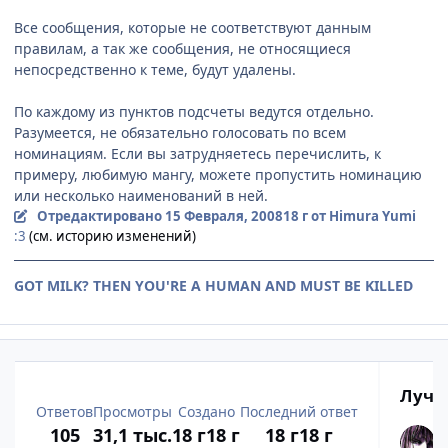
Все сообщения, которые не соответствуют данным
правилам, а так же сообщения, не относящиеся
непосредственно к теме, будут удалены.
По каждому из пунктов подсчеты ведутся отдельно.
Разумеется, не обязательно голосовать по всем
номинациям. Если вы затрудняетесь перечислить, к
примеру, любимую мангу, можете пропустить номинацию
или несколько наименований в ней.
Отредактировано
15 Февраля, 2008
18 г
от Himura Yumi
:3
(см. историю изменений)
GOT MILK? THEN YOU'RE A HUMAN AND MUST BE KILLED
Лучш
Ответов
Просмотры
Создано
Последний ответ
105
31,1 тыс.
18 г
18 г
18 г
18 г