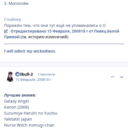
3. Mononoke
Спойлер
Поражён тем, что они тут ещё не упоминались о О
Отредактировано
15 Февраля, 2008
18 г
от Певец Белой
Прямой
(см. историю изменений)
I will admit my wickedness.
comment_1988946
Статистика автора
redbull-2
Старожилы
15 Февраля, 2008
18 г
Лучшее аниме:
Galaxy Angel
Kanon (2006)
Suzumiya Haruhi no Yuutsu
Yakitate! Japan
Nurse Witch Komugi-chan