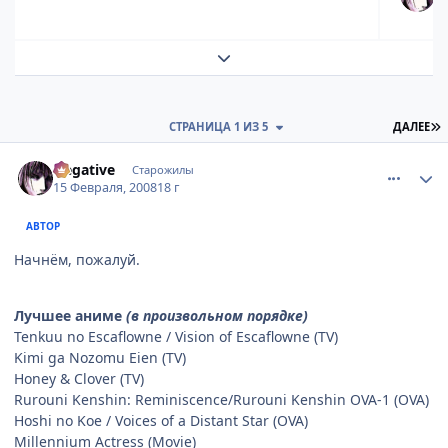
Развернуть обзор темы
П
СТРАНИЦА 1 ИЗ 5
ДАЛЕЕ
comment_1988700
Статистика автора
Negative
Старожилы
15 Февраля, 2008
18 г
АВТОР
Начнём, пожалуй.
Лучшее аниме
(в произвольном порядке)
Tenkuu no Escaflowne / Vision of Escaflowne (TV)
Kimi ga Nozomu Eien (TV)
Honey & Clover (TV)
Rurouni Kenshin: Reminiscence/Rurouni Kenshin OVA-1 (OVA)
Hoshi no Koe / Voices of a Distant Star (OVA)
Millennium Actress (Movie)