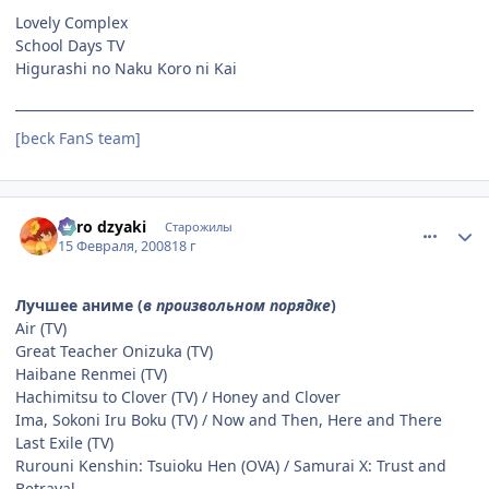
Lovely Complex
School Days TV
Higurashi no Naku Koro ni Kai
[beck FanS team]
comment_1988713
Статистика автора
niiro dzyaki
Старожилы
15 Февраля, 2008
18 г
Лучшее аниме (
в произвольном порядке
)
Air (TV)
Great Teacher Onizuka (TV)
Haibane Renmei (TV)
Hachimitsu to Clover (TV) / Honey and Clover
Ima, Sokoni Iru Boku (TV) / Now and Then, Here and There
Last Exile (TV)
Rurouni Kenshin: Tsuioku Hen (OVA) / Samurai X: Trust and
Betrayal