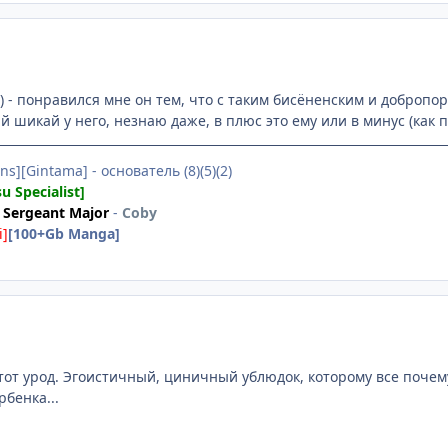
8) - понравился мне он тем, что с таким бисёненским и добропо
 шикай у него, незнаю даже, в плюс это ему или в минус (как 
ns][Gintama] - основатель (8)(5)(2)
su Specialist]
Sergeant Major
-
Coby
i]
[100+Gb Manga]
тот урод. Эгоистичный, циничный ублюдок, которому все почему 
бенка...