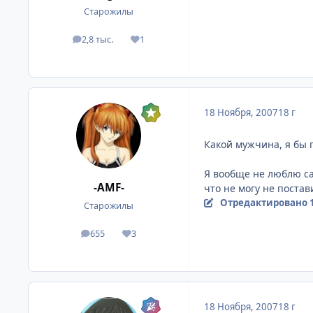
Старожилы
2,8 тыс.
1
посты
Репутация
18 Ноября, 2007
18 г
Какой мужчина, я бы п
Я вообще не люблю са
-AMF-
что не могу не постав
Отредактировано
Старожилы
655
3
посты
Репутация
18 Ноября, 2007
18 г