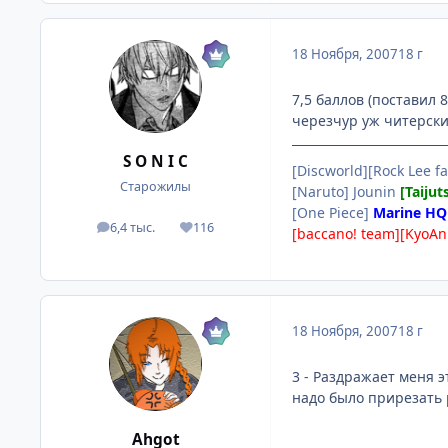
18 Ноября, 2007
18 г
7,5 баллов (поставил 
черезчур уж читерский
S O N I C
[Discworld][Rock Lee fa
Старожилы
[Naruto] Jounin
[Taijut
[One Piece]
Marine HQ
6,4 тыс.
116
посты
Репутация
[baccano! team][KyoAn
18 Ноября, 2007
18 г
3 - Раздражает меня э
надо было прирезать р
Ahgot