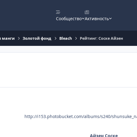
Сообщество
Активность
и манги
Золотой фонд
Bleach
Рейтинг: Соске Айзен
http://i153.photobucket.com/albums/s240/shunsuke_
Айзен Соске