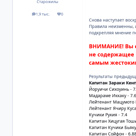
Старожилы
1,9 тыс.
0
посты
Репутация
Снова наступает воск
Правила неизменны, и
подкрепляя мнение п
ВНИМАНИЕ! Вы с
не содержащее 
самым жестоки
Результаты предыдущ
Капитан Зараки Кенп
Йоруичи Сихоуинь - 7
Мадараме Иккаку - 7.
Лейтенант Мацумото Р
Лейтенант Ячиру Куса
Кучики Рукия - 7.4
Капитан Хицугая Тоши
Капитан Кучики Бьякуя
Капитан Сойфон - 6.8