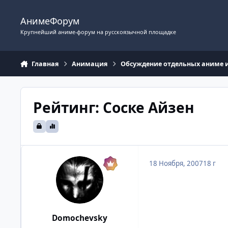
Перейти к содержимому
АнимеФорум
Крупнейший аниме-форум на русскоязычной площадке
Главная
Анимация
Обсуждение отдельных аниме 
Рейтинг: Соске Айзен
18 Ноября, 2007
18 г
Domochevsky