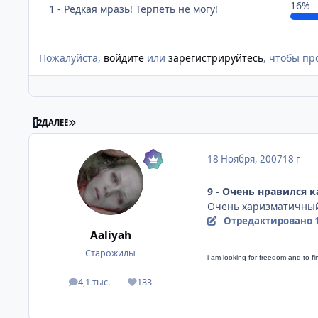
16%
1 - Редкая мразь! Терпеть не могу!
Пожалуйста,
войдите
или
зарегистрируйтесь
, чтобы пр
ПОСЛЕДНЯЯ СТРАНИЦА
1
2
ДАЛЕЕ
18 Ноября, 2007
18 г
9 - Очень нравился 
Очень харизматичный 
Отредактировано
Aaliyah
Старожилы
i am looking for freedom a
nd to fi
4,1 тыс.
133
посты
Репутация