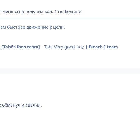
т меня он и получил кол. 1 не больше.
тем быстрее движение к цели.
}
,
[Tobi's fans team]
- Tobi Very good boy,
[ Bleach ] team
х обманул и свалил.