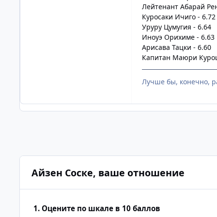
Лейтенант Абарай Рен
Куросаки Ичиго - 6.72
Уруру Цумугия - 6.64
Иноуэ Орихиме - 6.63
Арисава Тацки - 6.60
Капитан Маюри Куроц
Лучше бы, конечно, р
Айзен Соске, ваше отношение
1. Оцените по шкале в 10 баллов