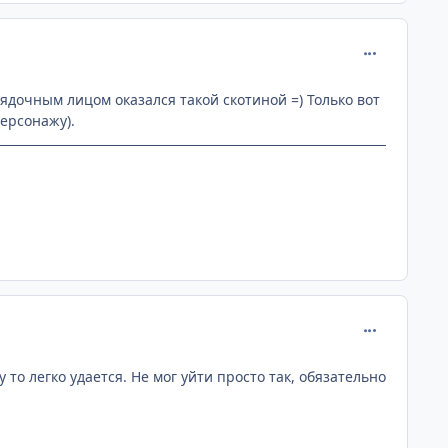
comment_190
рядочным лицом оказался такой скотиной =) Только вот
персонажу).
comment_190
то легко удается. Не мог уйти просто так, обязательно