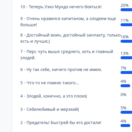
20%
10 - Теперь Уэко Мундо нечего бояться!
9 - Очень нравился капитаном, а злодеем еще
11%
больше!
8 - Достойный воин, достойный занпакту, только
16%
есть и лучше;)
7 - Перс чуть выше среднего, хоть и главный
13%
злодей.
7%
6 - Ну так себе, ничего против не имею.
4%
5 - Что-то не помню такого...
0%
4 - Злодей, конечно, а это плохо(
5%
3 - Себялюбивый и мерзкий(
4%
2 - Предатель! Быстрей бы его достали!