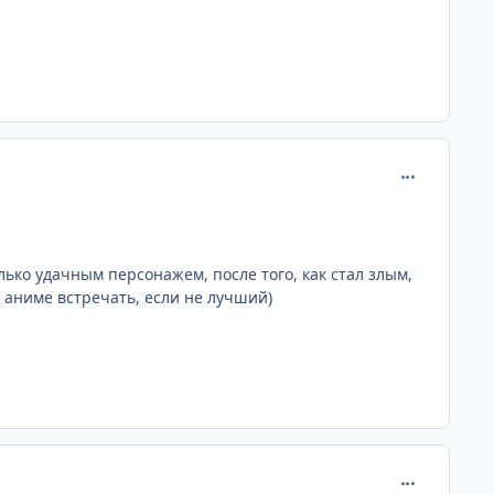
comment_190
ко удачным персонажем, после того, как стал злым,
в аниме встречать, если не лучший)
comment_190