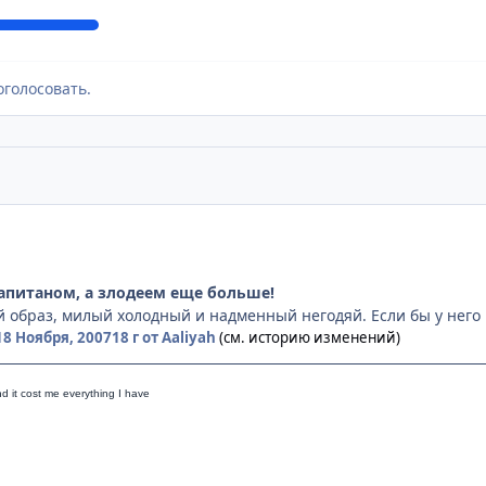
оголосовать.
капитаном, а злодеем еще больше!
образ, милый холодный и надменный негодяй. Если бы у него не
18 Ноября, 2007
18 г
от Aaliyah
(см. историю изменений)
nd it cost me everything I have