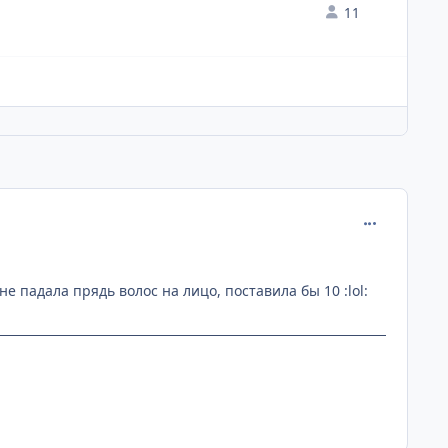
11
comment_190
 падала прядь волос на лицо, поставила бы 10 :lol: