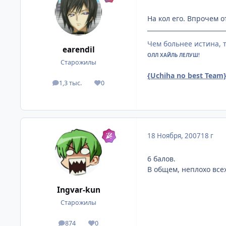
На кол его. Впрочем о
Чем больнее истина, 
earendil
ОЛЛ ХАЙЛЬ ЛЕЛУШ!
Старожилы
{Uchiha no best Team
1,3 тыс.
0
посты
Репутация
18 Ноября, 2007
18 г
6 балов.
В общем, неплохо все
Ingvar-kun
Старожилы
874
0
посты
Репутация