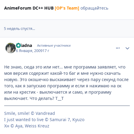
AnimeForum DC++ HUB
[OP's Team]
обращайтесь
5 недель спустя...
comment_2213106
Статистика автора
Ariadna
Активные участники
6 Января, 2009
17 г
Не знаю, сюда это или нет... мне программа заявляет, что
моя версия содержит какой-то баг и мне нужно скачать
новую. Это окошечко выскакивает через пару секунд после
того, как я запускаю программу и если я нажимаю на ок
или на крестик - выключается и само, и программу
выключает. Что делать? Т__Т
Smile, smile! © Vandread
I just wanted to live © Samurai 7, Kyuzo
Хн © Aya, Weiss Kreuz