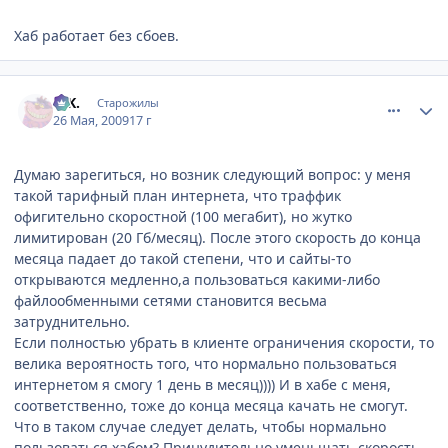
Хаб работает без сбоев.
comment_2262973
Статистика автора
G.K.
Старожилы
26 Мая, 2009
17 г
Думаю зарегиться, но возник следующий вопрос: у меня
такой тарифный план интернета, что траффик
офигительно скоростной (100 мегабит), но жутко
лимитирован (20 Гб/месяц). После этого скорость до конца
месяца падает до такой степени, что и сайты-то
открываются медленно,а пользоваться какими-либо
файлообменными сетями становится весьма
затруднительно.
Если полностью убрать в клиенте ограничения скорости, то
велика вероятность того, что нормально пользоваться
интернетом я смогу 1 день в месяц)))) И в хабе с меня,
соответственно, тоже до конца месяца качать не смогут.
Что в таком случае следует делать, чтобы нормально
пользоваться хабом? Принудительно уменьшать скорость