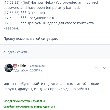
[17:53:33] <[bot]Hoshou_Neko> You provided an incorrect
password and have been temporarily banned.
[17:53:33] *** Отключен
[17:53:33] *** Соединение с 0...
[17:53:33] *** Требуемый адрес для своего контекста
неверен.
Прошу помочь в этой ситуации.
2 недели спустя...
comment_2199751
Статистика автора
Aeolide
Старожилы
7 Декабря, 2008
17 г
может пробуешь зайти под уже занятым ником? всякие
наруты, дракулы, и т.д. как правило давно забиты
МОДЕРСКИЙ СОСТАВ НЕЗЫБЛЕМ!
Серебряного Алхимика в президенты!!!