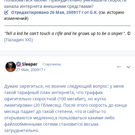
канала интернета внешними средствами?
Отредактировано
26 Мая, 2009
17 г
от G.K.
(см. историю
изменений)
"Tell a kid he can't touch a rifle and he grows up to be a sniper". ©
[Паладин XXI]
comment_2263399
Статистика автора
Al_Sleeper
Старожилы
27 Мая, 2009
17 г
Думаю зарегиться, но возник следующий вопрос: у меня
такой тарифный план интернета, что траффик
офигительно скоростной (100 мегабит), но жутко
лимитирован (20 Гб/месяц). После этого скорость до конца
месяца падает до такой степени, что и сайты-то
открываются медленно,а пользоваться какими-либо
файлообменными сетями становится весьма
затруднительно.