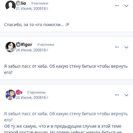
Wilio
Участники
21 Июня, 2008
18 г
Спасибо, за то что помогли... :P
comment_2101822
Статистика автора
Belfigor
Участники
26 Июня, 2008
18 г
Я забыл пасс от хаба. Об какую стену биться чтобы вернуть
его?
comment_2101960
Статистика автора
e_e
Старожилы
26 Июня, 2008
18 г
Я забыл пасс от хаба. Об какую стену биться чтобы вернуть
его?
Об ту же самую, что и в предыдущем случае в этой теме
(парой постов выше). Но прямо сейчас никуда биться не