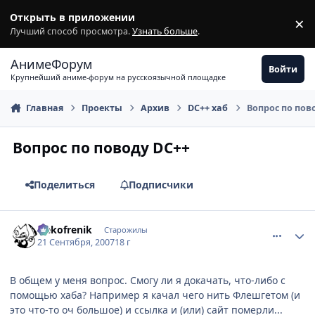
Перейти к содержимому
Открыть в приложении
×
З
Лучший способ просмотра.
Узнать больше
.
АнимеФорум
Войти
Крупнейший аниме-форум на русскоязычной площадке
Главная
Проекты
Архив
DC++ хаб
Вопрос по пов
Вопрос по поводу DC++
Поделиться
Подписчики
comment_1860412
Статистика автора
Nekofrenik
Старожилы
21 Сентября, 2007
18 г
В общем у меня вопрос. Смогу ли я докачать, что-либо с
помощью хаба? Например я качал чего нить Флешгетом (и
это что-то оч большое) и ссылка и (или) сайт померли...