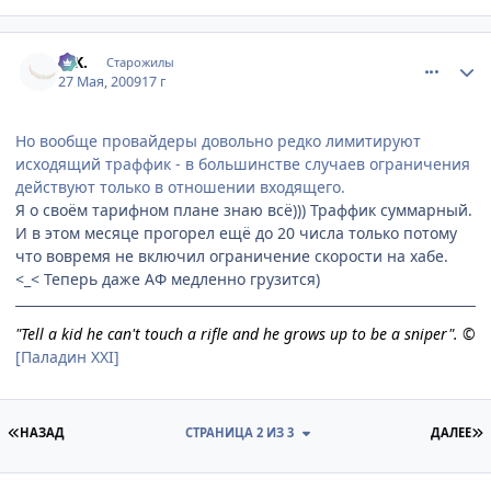
comment_2263460
Статистика автора
G.K.
Старожилы
27 Мая, 2009
17 г
Но вообще провайдеры довольно редко лимитируют
исходящий траффик - в большинстве случаев ограничения
действуют только в отношении входящего.
Я о своём тарифном плане знаю всё))) Траффик суммарный.
И в этом месяце прогорел ещё до 20 числа только потому
что вовремя не включил ограничение скорости на хабе.
<_< Теперь даже АФ медленно грузится)
"Tell a kid he can't touch a rifle and he grows up to be a sniper". ©
[Паладин XXI]
ПЕРВАЯ СТРАНИЦА
П
НАЗАД
СТРАНИЦА 2 ИЗ 3
ДАЛЕЕ