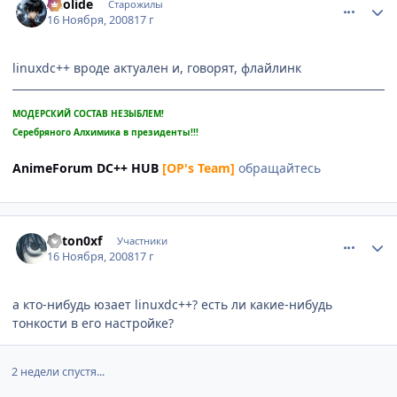
Aeolide
Старожилы
16 Ноября, 2008
17 г
linuxdc++ вроде актуален и, говорят, флайлинк
МОДЕРСКИЙ СОСТАВ НЕЗЫБЛЕМ!
Серебряного Алхимика в президенты!!!
AnimeForum DC++ HUB
[OP's Team]
обращайтесь
comment_2190106
Статистика автора
anton0xf
Участники
16 Ноября, 2008
17 г
а кто-нибудь юзает linuxdc++? есть ли какие-нибудь
тонкости в его настройке?
2 недели спустя...