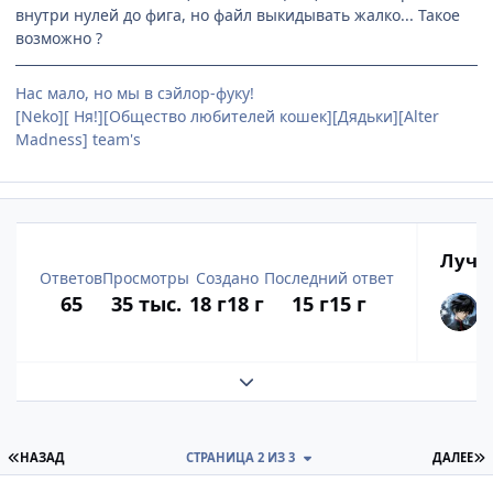
внутри нулей до фига, но файл выкидывать жалко... Такое
возможно ?
Нас мало, но мы в сэйлор-фуку!
[Neko][ Ня!][Общество любителей кошек][Дядьки][Alter
Madness] team's
Лучш
Ответов
Просмотры
Создано
Последний ответ
65
35 тыс.
18 г
18 г
15 г
15 г
Развернуть обзор темы
ПЕРВАЯ СТРАНИЦА
П
НАЗАД
СТРАНИЦА 2 ИЗ 3
ДАЛЕЕ
comment_2098159
Статистика автора