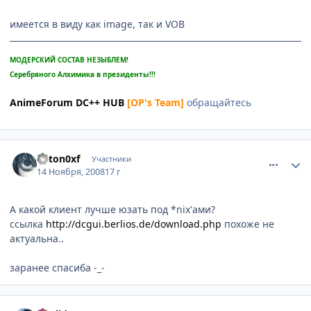
имеется в виду как image, так и VOB
МОДЕРСКИЙ СОСТАВ НЕЗЫБЛЕМ!
Серебряного Алхимика в президенты!!!
AnimeForum DC++ HUB
[OP's Team]
обращайтесь
comment_2189301
Статистика автора
anton0xf
Участники
14 Ноября, 2008
17 г
А какой клиент лучше юзать под *nix'ами?
ссылка
http://dcgui.berlios.de/download.php
похоже не
актуальна..
заранее спасиба -_-
comment_2189796
Статистика автора