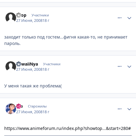
comment_2102481
Статистика автора
Txop
Участники
27 Июня, 2008
18 г
заходит только под гостем...фигня какая-то, не принимает
пароль.
comment_2102511
Статистика автора
KawaiiNya
Участники
27 Июня, 2008
18 г
У меня такая же проблема(
comment_2102781
Статистика автора
e_e
Старожилы
27 Июня, 2008
18 г
https://www.animeforum.ru/index.php?showtop...&start=280#