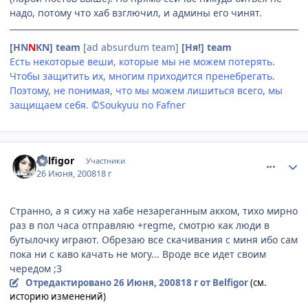
надо, потому что хаб взглючил, и админы его чинят.
[HN
N
KN] team
[ad absurdum team]
[Ня!] team
Есть некоторые веши, которые мы не можем потерять.
Чтобы защитить их, многим приходится пренебрегать.
Поэтому, не понимая, что мы можем лишиться всего, мы
защищаем себя. ©Soukyuu no Fafner
comment_2101992
Статистика автора
Belfigor
Участники
26 Июня, 2008
18 г
Странно, а я сижу на хабе незареганным акком, тихо мирно
раз в пол часа отправляю +regme, смотрю как люди в
бутылочку играют. Обрезаю все скачивания с миня ибо сам
пока ни с каво качать не могу... Вроде все идет своим
чередом ;3
Отредактировано
26 Июня, 2008
18 г
от Belfigor
(см.
историю изменений)