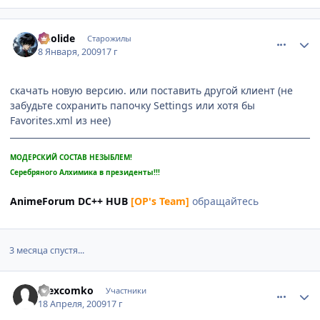
comment_2213779
Статистика автора
Aeolide
Старожилы
8 Января, 2009
17 г
скачать новую версию. или поставить другой клиент (не
забудьте сохранить папочку Settings или хотя бы
Favorites.xml из нее)
МОДЕРСКИЙ СОСТАВ НЕЗЫБЛЕМ!
Серебряного Алхимика в президенты!!!
AnimeForum DC++ HUB
[OP's Team]
обращайтесь
3 месяца спустя...
comment_2239376
Статистика автора
Alexcomko
Участники
18 Апреля, 2009
17 г