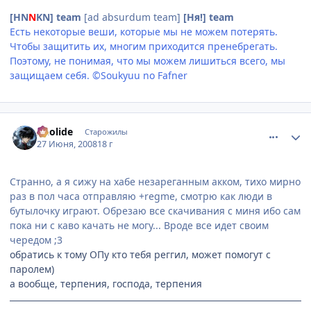
[HN
N
KN] team
[ad absurdum team]
[Ня!] team
Есть некоторые веши, которые мы не можем потерять.
Чтобы защитить их, многим приходится пренебрегать.
Поэтому, не понимая, что мы можем лишиться всего, мы
защищаем себя. ©Soukyuu no Fafner
comment_2103117
Статистика автора
Aeolide
Старожилы
27 Июня, 2008
18 г
Странно, а я сижу на хабе незареганным акком, тихо мирно
раз в пол часа отправляю +regme, смотрю как люди в
бутылочку играют. Обрезаю все скачивания с миня ибо сам
пока ни с каво качать не могу... Вроде все идет своим
чередом ;3
обратись к тому ОПу кто тебя реггил, может помогут с
паролем)
а вообще, терпения, господа, терпения