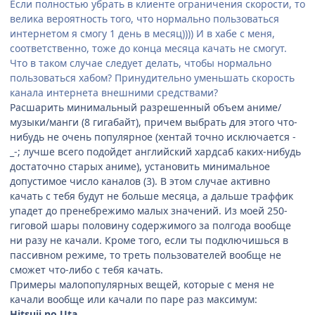
Если полностью убрать в клиенте ограничения скорости, то
велика вероятность того, что нормально пользоваться
интернетом я смогу 1 день в месяц)))) И в хабе с меня,
соответственно, тоже до конца месяца качать не смогут.
Что в таком случае следует делать, чтобы нормально
пользоваться хабом? Принудительно уменьшать скорость
канала интернета внешними средствами?
Расшарить минимальный разрешенный объем аниме/
музыки/манги (8 гигабайт), причем выбрать для этого что-
нибудь не очень популярное (хентай точно исключается -
_-; лучше всего подойдет английский хардсаб каких-нибудь
достаточно старых аниме), установить минимальное
допустимое число каналов (3). В этом случае активно
качать с тебя будут не больше месяца, а дальше траффик
упадет до пренебрежимо малых значений. Из моей 250-
гиговой шары половину содержимого за полгода вообще
ни разу не качали. Кроме того, если ты подключишься в
пассивном режиме, то треть пользователей вообще не
сможет что-либо с тебя качать.
Примеры малопопулярных вещей, которые с меня не
качали вообще или качали по паре раз максимум:
Hitsuji no Uta