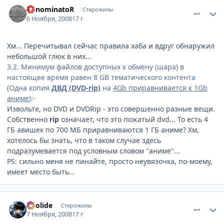
comment_2184931
Статистика автора
DenominatoR
Старожилы
6 Ноября, 2008
17 г
Хм... Перечитывал сейчас правила хаба и вдруг обнаружил
небольшой глюк в них...
3.2. Минимум файлов доступных к обмену (шара) в
настоящее время равен 8 GB тематического контента
(Одна копия
ДВД (DVD-rip)
на
4Gb приравнивается к 1Gb
аниме
):-
Извольте, но DVD и DVDRip - это совершенно разные вещи.
Собственно
rip
означает, что это пожатый dvd... То есть 4
ГБ авишек по 700 МБ приравниваются 1 ГБ аниме? Хм,
хотелось бы знать, что в таком случае здесь
подразумевается под условным словом "аниме"...
PS: сильно меня не пинайте, просто неувязочка, по-моему,
имеет место быть...
comment_2184935
Статистика автора
Aeolide
Старожилы
7 Ноября, 2008
17 г