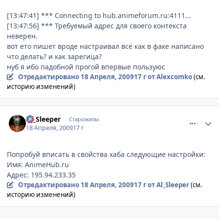
[13:47:41] *** Connecting to hub.animeforum.ru:4111...
[13:47:56] *** Требуемый адрес для своего контекста
неверен.
вот ето пишет вроде настраивал всё как в факе написано
что делать? и как зарегица?
нуб я ибо падобной прогой впервые пользуюс
Отредактировано
18 Апреля, 2009
17 г
от Alexcomko
(см.
историю изменений)
comment_2239388
Статистика автора
Al_Sleeper
Старожилы
18 Апреля, 2009
17 г
Попробуй вписать в свойства хаба следующие настройки:
Имя: AnimeHub.ru
Адрес: 195.94.233.35
Отредактировано
18 Апреля, 2009
17 г
от Al_Sleeper
(см.
историю изменений)