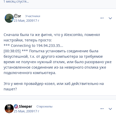
1 месяц спустя...
comment_2261358
Статистика автора
Aler
Участники
23 Мая, 2009
17 г
Сначала была та же фигня, что у Alexcomko, поменял
настройки, теперь просто:
*** Connecting to 194.94.233.35...
[00:38:05] *** Попытка установить соединение была
безуспешной, т.к. от другого компьютера за требуемое
время не получен нужный отклик, или было разорвано уже
установленное соединение из-за неверного отклика уже
подключенного компьютера.
Это у меня провайдер-козел, или хаб действительно на
пашет?
comment_2262500
Статистика автора
Al_Sleeper
Старожилы
25 Мая, 2009
17 г