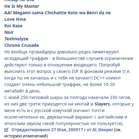
He Is My Master
AA! Megami-sama Chichaitte Koto wa Benri da ne
Love Hina
Koi Kaze
Noir
Texhnolyze
Chrono Crusade
Но вообще провайдеры довольно редко лимитируют
исходящий траффик - в большинстве случаев ограничения
действуют только в отношении входящего. Попробуй
выяснить этот вопрос у своего ISP. В фоновом режиме (т.е.
когда ты не качаешь и с тебя не качают) DC++-клиент
создает очень небольшой траффик, не более 10-20
мегабайт в день.
С моей 250-гигоовой шары за полгода накачали 230 гигов,
из них две трети приходятся на хентай и
Slayers
, которые у
меня есть и с русской озвучкой (качают почти
исключительно ее, двуязычный вариант с английским и
японским звуком такой популярностью не пользуется).
Отредактировано
27 Мая, 2009
17 г
от Al_Sleeper
(см.
историю изменений)