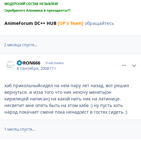
МОДЕРСКИЙ СОСТАВ НЕЗЫБЛЕМ!
Серебряного Алхимика в президенты!!!
AnimeForum DC++ HUB
[OP's Team]
обращайтесь
2 месяца спустя...
comment_2149520
Статистика автора
VORON666
Участники
8 Сентября, 2008
17 г
хаб прикольныйсидел на нем пару лет назад. вот решил
вернуться. и изза того что ник нехочу менять(он
кирилицей написан) на какой нить ник на латинице.
несветит мне опять быть на этом хабе :) ну пусть хоть
народ покачает сменя пока ненадоест в гостях сидеть :)
1 месяц спустя...