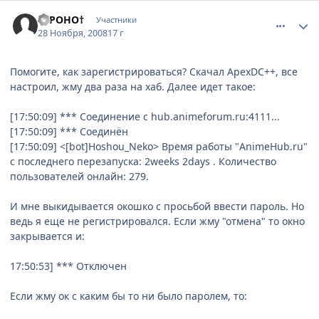
comment_2195995
Статистика автора
†XPOHO†
Участники
28 Ноября, 2008
17 г
Помогите, как зарегистрироваться? Скачал ApexDC++, все
настроил, жму два раза на хаб. Далее идет такое:
[17:50:09] *** Соединение с hub.animeforum.ru:4111...
[17:50:09] *** Соединён
[17:50:09] <[bot]Hoshou_Neko> Время работы "AnimeHub.ru"
с последнего перезапуска: 2weeks 2days . Количество
пользователей онлайн: 279.
И мне выкидывается окошко с просьбой ввести пароль. Но
ведь я еще не регистрировался. Если жму "отмена" то окно
закрывается и:
17:50:53] *** Отключен
Если жму ок с каким бы то ни было паролем, то: