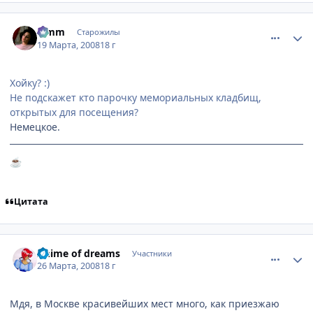
comment_2016644
Статистика автора
Limm
Старожилы
19 Марта, 2008
18 г
Хойку? :)
Не подскажет кто парочку мемориальных кладбищ,
открытых для посещения?
Немецкое.
☕
Цитата
comment_2022397
Статистика автора
Anime of dreams
Участники
26 Марта, 2008
18 г
Мдя, в Москве красивейших мест много, как приезжаю