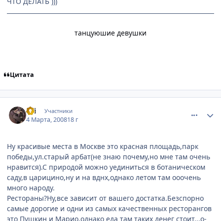
ЧТО ДЕЛАТЬ )))
танцуюшие девушки
Цитата
comment_2004851
Статистика автора
Sаi
Участники
4 Марта, 2008
18 г
Ну красивые места в Москве это красная площадь,парк
победы,ул.старый арбат(не знаю почему,но мне там очень
нравится).С природой можно уединиться в ботаническом
саду,в царицино,ну и на вднх,однако летом там ооочень
много народу.
Рестораны?Ну,все зависит от вашего достатка.Безспорно
самые дорогие и одни из самых качественных ресторангов
это Пушкин и Марио,однако еда там таких денег стоит...о-