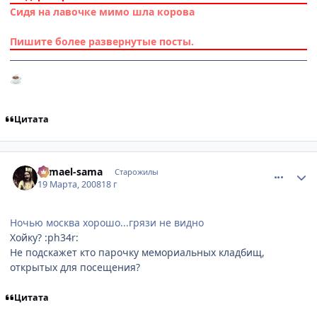
Сидя на лавочке мимо шла корова
Пишите более развернутые посты.
☕
Цитата
comment_2016472
Статистика автора
Samael-sama
Старожилы
19 Марта, 2008
18 г
Ночью москва хорошо...грязи не видно
Хойку? :ph34r:
Не подскажет кто парочку мемориальных кладбищ,
открытых для посещения?
Цитата