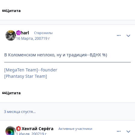
Цитата
comment_1708938
Статистика автора
Laharl
Старожилы
16 Марта, 2007
19 г
В Коломенском неплохо, ну и традиция--ВДНХ %)
[MegaTen Team]--founder
[Phantasy Star Team]
Цитата
3 месяца спустя...
comment_1796587
Статистика автора
DJ Хентай Серёга
Активные участники
1 Июля, 2007
19 г