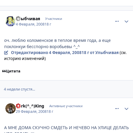
comment_1979612
Статистика автора
Улыбчивая
Участники
4 Февраля, 2008
18 г
оч. люблю коломенское в теплое время года, а еще
поклонкуи бесспорно воробьевы ^_^
Отредактировано
4 Февраля, 2008
18 г
от Улыбчивая
(см.
историю изменений)
Цитата
4 недели спустя...
comment_2001105
Статистика автора
Dark(^_^)King
Активные участники
29 Февраля, 2008
18 г
А МНЕ ДОМА СКУЧНО СМДЕТЬ И НЕЧЕВО НА УЛИЦЕ ДЕЛАТЬ