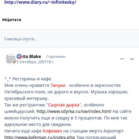
http://www.diary.ru/~infinitesky/
Цитата
3 месяца спустя...
comment_1871330
Статистика автора
Anita Blake
Старожилы
5 Октября, 2007
18 г
^_^ Рестораны и кафе.
Мне очень нравится
Тануки
- особенно в окресностях
Октябрьского поля, не дорого и вкусно. Музыка хорошая,
красивый интерьер.
Так же рестранчик "
Сырная дырка
", особенно
швейцарский.
http://www.sdyrka.ru/sw/index.html
На сайте
можно получить еще и скидку в 5 процентов. По мне так
идеальное место для свиданок.
Ничего еще кафе
Кофеман
на станции мерто Аэропорт
http://www.kofeman.ru/index.php
Там потрясающий