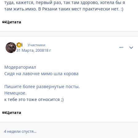
туда, кажется, первый раз, так там здорово, хотела бы я
там жить.имхо. В Рязани таких мест практически нет. :)
Цитата
comment_2026410
Статистика автора
Sаi
Участники
31 Марта, 2008
18 г
Модераториал
Сидя на лавочке мимо шла корова
Пишите более развернутые посты.
Немецкое.
к тебе это тоже относится ;)
Цитата
4 недели спустя...