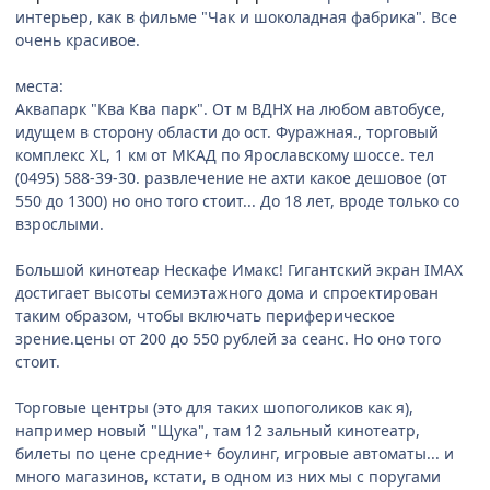
интерьер, как в фильме "Чак и шоколадная фабрика". Все
очень красивое.
места:
Аквапарк "Ква Ква парк". От м ВДНХ на любом автобусе,
идущем в сторону области до ост. Фуражная., торговый
комплекс XL, 1 км от МКАД по Ярославскому шоссе. тел
(0495) 588-39-30. развлечение не ахти какое дешовое (от
550 до 1300) но оно того стоит... До 18 лет, вроде только со
взрослыми.
Большой кинотеар Нескафе Имакс! Гигантский экран IMAX
достигает высоты семиэтажного дома и спроектирован
таким образом, чтобы включать периферическое
зрение.цены от 200 до 550 рублей за сеанс. Но оно того
стоит.
Торговые центры (это для таких шопоголиков как я),
например новый "Щука", там 12 зальный кинотеатр,
билеты по цене средние+ боулинг, игровые автоматы... и
много магазинов, кстати, в одном из них мы с поругами