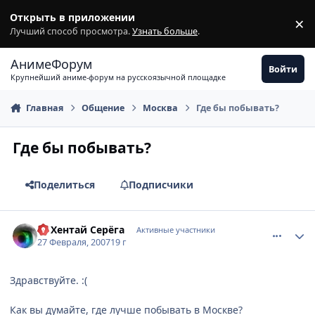
Перейти к содержимому
Открыть в приложении
×
З
Лучший способ просмотра.
Узнать больше
.
АнимеФорум
Войти
Крупнейший аниме-форум на русскоязычной площадке
Главная
Общение
Москва
Где бы побывать?
Где бы побывать?
Поделиться
Подписчики
comment_1693093
Статистика автора
DJ Хентай Серёга
Активные участники
27 Февраля, 2007
19 г
Здравствуйте. :(
Как вы думайте, где лучше побывать в Москве?