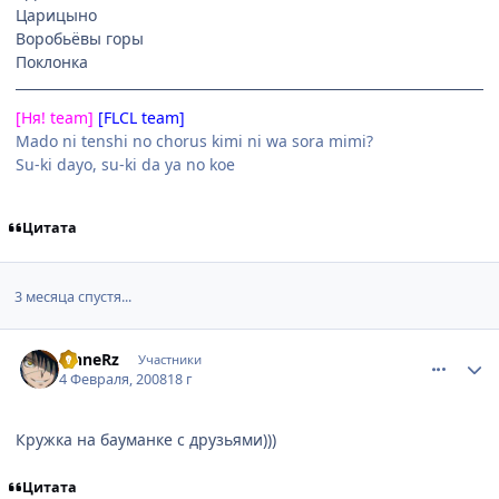
Царицыно
Воробьёвы горы
Поклонка
[
Ня!
team]
[FLCL team]
Mado ni tenshi no chorus kimi ni wa sora mimi?
Su-ki dayo, su-ki da ya no koe
Цитата
3 месяца спустя...
comment_1979494
Статистика автора
SinneRz
Участники
4 Февраля, 2008
18 г
Кружка на бауманке с друзьями)))
Цитата