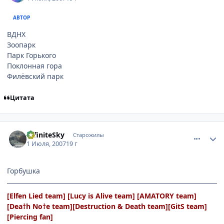
АВТОР
ВДНХ
Зоопарк
Парк Горького
Поклонная гора
Филёвский парк
Цитата
comment_1796660
Статистика автора
InfiniteSky
Старожилы
1 Июля, 2007
19 г
Горбушка
[Elfen Lied team] [Lucy is Alive team] [AMATORY team]
[Dea†h No†e team][Destruction & Death team][GitS team]
[Piercing fan]