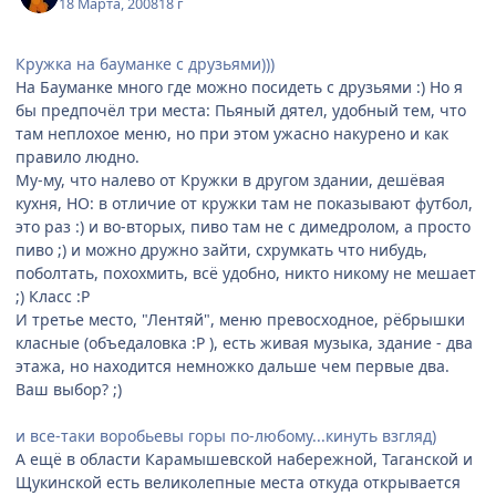
18 Марта, 2008
18 г
Кружка на бауманке с друзьями)))
На Бауманке много где можно посидеть с друзьями :) Но я
бы предпочёл три места: Пьяный дятел, удобный тем, что
там неплохое меню, но при этом ужасно накурено и как
правило людно.
Му-му, что налево от Кружки в другом здании, дешёвая
кухня, НО: в отличие от кружки там не показывают футбол,
это раз :) и во-вторых, пиво там не с димедролом, а просто
пиво ;) и можно дружно зайти, схрумкать что нибудь,
поболтать, похохмить, всё удобно, никто никому не мешает
;) Класс :P
И третье место, "Лентяй", меню превосходное, рёбрышки
класные (объедаловка :P ), есть живая музыка, здание - два
этажа, но находится немножко дальше чем первые два.
Ваш выбор? ;)
и все-таки воробьевы горы по-любому...кинуть взгляд)
А ещё в области Карамышевской набережной, Таганской и
Щукинской есть великолепные места откуда открывается