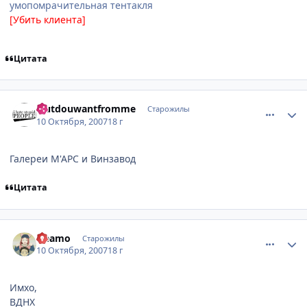
умопомрачительная тентакля
[Убить клиента]
Цитата
comment_1875488
Статистика автора
wutdouwantfromme
Старожилы
10 Октября, 2007
18 г
Галереи М'АРС и Винзавод
Цитата
comment_1875574
Статистика автора
Heamo
Старожилы
10 Октября, 2007
18 г
Имхо,
ВДНХ