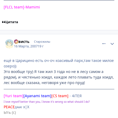
[FLCL team]-Mamimi
Цитата
comment_1708641
Статистика автора
3aвисть
Старожилы
16 Марта, 2007
19 г
ещё в Царицино есть оч-оч коасивый парк,там такое милое
озеро))
Это вообще тру) Я там жил 3 года но не в лесу самом а
рядом), и чястенько хоидл, каждое лето плавать туда хоидл,
лес вообще сказака, неговоря уже про пруд!
[Yuri team]
[Ayanami team]
[CS team]
- 4iTEЯ
I love myself better than you, I know it's wrong so what should I do?
PEACE
х|X
ДААА!
Ыть (с)