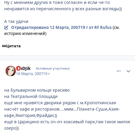
Ну с мнением других я тоже согласен и если че-то
ненравится из перечисленного у всех разные взгляды))
А так удачи
Отредактировано
12 Марта, 2007
19 г
от RF Rufus
(см.
историю изменений)
Цитата
comment_1708575
Статистика автора
MaDJik
Активные участники
16 Марта, 2007
19 г
на Бульварном кольце красиво
на Театральной площади
ещё мне нравятся дворики рядом с м.Кропоткинская
насчёт кафе и ресторанов....ммм...Планета-Суши,Азия-
кафе,Якитория,Фрайдис))
ещё в Царицино есть оч-оч коасивый парк,там такое милое
озеро))