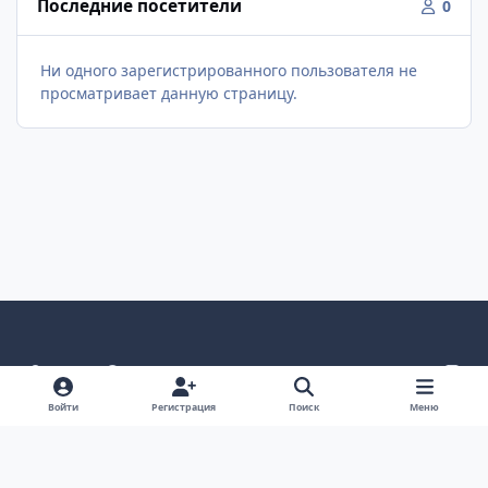
Последние посетители
0
Ни одного зарегистрированного пользователя не
просматривает данную страницу.
Светлый режим
Темный режим
Как в системе
v
k
Язык
Политика конфиденциальности
Войти
Регистрация
Поиск
Меню
Связаться с нами
Cookies
project25
Powered by
Invision Community