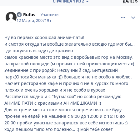
П
СТРАНИЦА 1 ИЗ 2
ДАЛЕЕ
comment_1704989
Статистика автора
RF Rufus
Участники
12 Марта, 2007
19 г
Ну во первых хорошоая аниме-пати!!
и смотря откуда ты вообще желательно всюдю где мог бы...
где погулять всюду где красиво
самое красивое место это вид с воробьевых гор на Москву,
на красной площаде (м прочих к ней прилегающих местах)
Уединение с природой: Нескучный сад, Битцевский
парк(Опосайся маньяка :))) больше я не не особо я люблю.
Насчет ресторанов кафе и прочих я не в курсах тк много
плохих и очень хороших и я не особо в курсах
Рассабится модно и с "бутылкой" но особо рекомндую
АНИМЕ ПАТИ с красивыми АНИМЕШКАМИ :)
Для встречи места тоже много я перечислять не буду..
прочее не ездей на машине с 9:00 до 12:00 и с 16:10 до
20:00 пробки ужасные запаришся все себе испортишь :)
ходи пешком типо это полезно... :) мой тебе совет