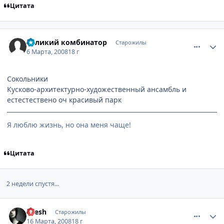
Цитата
comment_2006418
Статистика автора
Великий комбинатор
Старожилы
6 Марта, 2008
18 г
Сокольники
Кусково-архитектурно-художественный ансамбль и
естестествено оч красивый парк
Я люблю жизнь, но она меня чаще!
Цитата
2 недели спустя...
comment_2014419
Статистика автора
Exesh
Старожилы
16 Марта, 2008
18 г