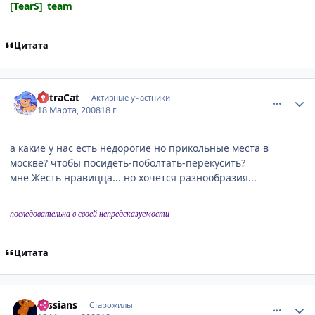
[TearS]_team
Цитата
comment_2015759
Статистика автора
AstraCat
Активные участники
18 Марта, 2008
18 г
а какие у нас есть недорогие но прикольные места в
москве? чтобы посидеть-поболтать-перекусить?
мне Жесть нравицца... но хочется разнообразия...
последовательна в своей непредсказуемости
Цитата
comment_2015792
Статистика автора
russians
Старожилы