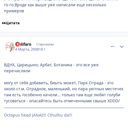
го-го.Вроде как выше уже написали еще несколько
примеров
Цитата
comment_2005083
Статистика автора
Melifaro
Старожилы
4 Марта, 2008
18 г
ВДНХ, Царицыно, Арбат, Ботаника - это все уже
перечисляли
могу от себя добавить, биыть может, Парк Отрада - это
около ст.м. Отрадное, маленький, но пара уютных местечек
там есть /особенно качели... только там еще любят голуби
тусоваться - опасайтесь быть отмеченными свыше XDDD/
Octopus head JANAI!!! Cthulhu da!!!