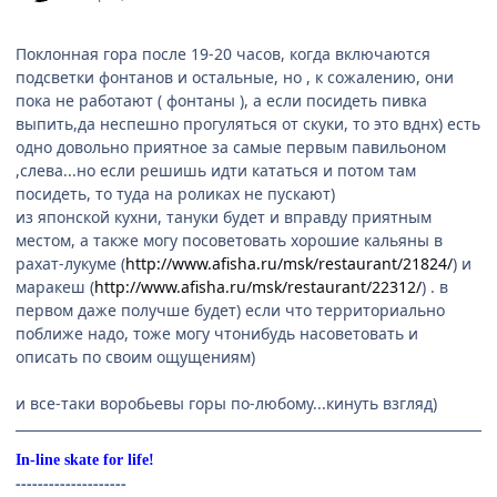
Поклонная гора после 19-20 часов, когда включаются
подсветки фонтанов и остальные, но , к сожалению, они
пока не работают ( фонтаны ), а если посидеть пивка
выпить,да неспешно прогуляться от скуки, то это вднх) есть
одно довольно приятное за самые первым павильоном
,слева...но если решишь идти кататься и потом там
посидеть, то туда на роликах не пускают)
из японской кухни, тануки будет и вправду приятным
местом, а также могу посоветовать хорошие кальяны в
рахат-лукуме (
http://www.afisha.ru/msk/restaurant/21824/
) и
маракеш (
http://www.afisha.ru/msk/restaurant/22312/
) . в
первом даже получше будет) если что территориально
поближе надо, тоже могу чтонибудь насоветовать и
описать по своим ощущениям)
и все-таки воробьевы горы по-любому...кинуть взгляд)
In-line skate for life!
--------------------