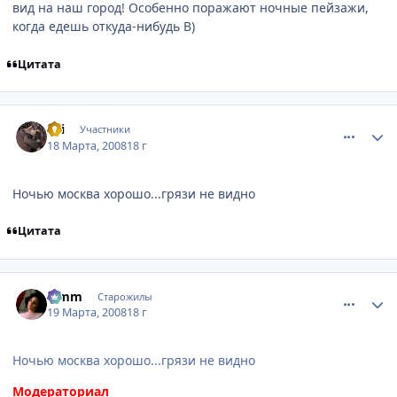
вид на наш город! Особенно поражают ночные пейзажи,
когда едешь откуда-нибудь B)
Цитата
comment_2016206
Статистика автора
Sаi
Участники
18 Марта, 2008
18 г
Ночью москва хорошо...грязи не видно
Цитата
comment_2016470
Статистика автора
Limm
Старожилы
19 Марта, 2008
18 г
Ночью москва хорошо...грязи не видно
Модераториал