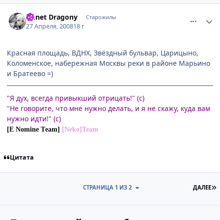
comment_2052427
Статистика автора
Annet Dragony
Старожилы
27 Апреля, 2008
18 г
Красная площадь, ВДНХ, Звёздный бульвар, Царицыно,
Коломенское, набережная Москвы реки в районе Марьино
и Братеево =)
"Я дух, всегда привыкший отрицать!" (с)
"Не говорите, что мне нужно делать, и я не скажу, куда вам
нужно идти!" (с)
[E Nomine Тeam]
[Neko]Team
Цитата
П
СТРАНИЦА 1 ИЗ 2
ДАЛЕЕ