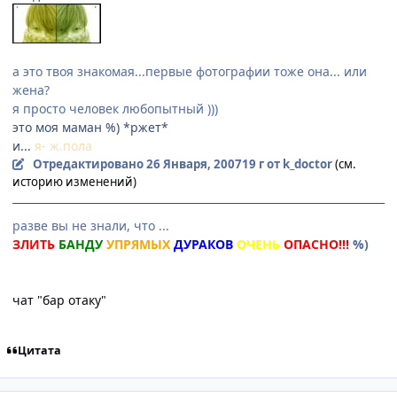
а это твоя знакомая...первые фотографии тоже она... или
жена?
я просто человек любопытный )))
это моя маман %) *ржет*
и...
я- ж.пола
Отредактировано
26 Января, 2007
19 г
от k_doctor
(см.
историю изменений)
разве вы не знали, что ...
ЗЛИТЬ
БАНДУ
УПРЯМЫХ
ДУРАКОВ
ОЧЕНЬ
ОПАСНО!!!
%)
чат "бар отаку"
Цитата