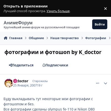
Перейти к содержимому
Открыть в приложении
×
З
Лучший способ просмотра.
Узнать больше
.
АнимеФорум
Войти
Крупнейший аниме-форум на русскоязычной площадке
Главная
Общение
Наше творчество
Фотографии
фотографии и фотошоп by K_doctor
Поделиться
Подписчики
comment_1655518
Статистика автора
k_doctor
Старожилы
25 Января, 2007
19 г
Буду выкладывать тут некоторые мои фотографии с
фотошопом и без.
Все фотографии сделаны olympus fe-110 и Nikon D80