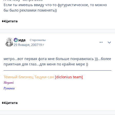
Если ты имеешь ввиду что-то футуристическое, то можно
бы было рекламки поменять))
Цитата
comment_1660516
Статистика автора
Исида
Старожилы
29 Января, 2007
19 г
метро...вот первая фота мне больше понравилась )))...более
приятная для глаз...для меня по крайне мере ))
Тёмный близнец Тацуки-сан
[diclonius team]
Megami
Руманга
Цитата