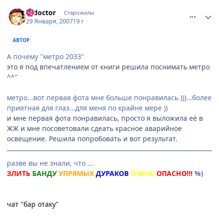
comment_1660521
Статистика автора
k_doctor
Старожилы
29 Января, 2007
19 г
АВТОР
А почему "метро 2033"
это я под впечатлением от книги решила поснимать метро
^^''
метро...вот первая фота мне больше понравилась )))...более
приятная для глаз...для меня по крайне мере ))
и мне первая фота понравилась, просто я выложила её в
ЖЖ и мне посоветовали сдеать красное аварийное
освещение. Решила попробовать и вот результат.
разве вы не знали, что ...
ЗЛИТЬ
БАНДУ
УПРЯМЫХ
ДУРАКОВ
ОЧЕНЬ
ОПАСНО!!!
%)
чат "бар отаку"