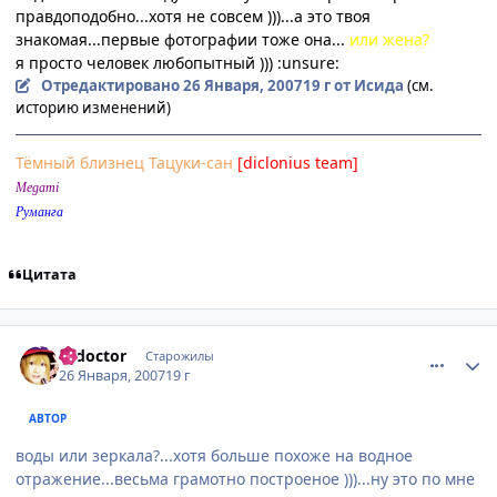
правдоподобно...хотя не совсем )))...а это твоя
знакомая...первые фотографии тоже она...
или жена?
я просто человек любопытный ))) :unsure:
Отредактировано
26 Января, 2007
19 г
от Исида
(см.
историю изменений)
Тёмный близнец Тацуки-сан
[diclonius team]
Megami
Руманга
Цитата
comment_1656982
Статистика автора
k_doctor
Старожилы
26 Января, 2007
19 г
АВТОР
воды или зеркала?...хотя больше похоже на водное
отражение...весьма грамотно построеное )))...ну это по мне