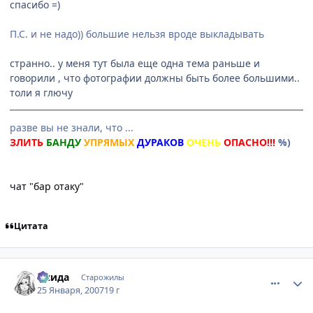
спасибо =)
П.С. и не надо)) большие нельзя вроде выкладывать
странно.. у меня тут была еще одна тема раньше и
говорили , что фотографии должны быть более большими..
толи я глючу
разве вы не знали, что ...
ЗЛИТЬ
БАНДУ
УПРЯМЫХ
ДУРАКОВ
ОЧЕНЬ
ОПАСНО!!!
%)
чат "бар отаку"
Цитата
comment_1655710
Статистика автора
Исида
Старожилы
25 Января, 2007
19 г