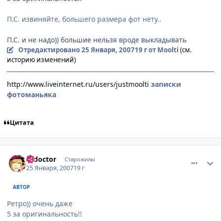
П.С. извиняйте, большего размера фот нету..
П.С. и не надо)) большие нельзя вроде выкладывать
Отредактировано
25 Января, 2007
19 г
от Moolti
(см.
историю изменений)
http://www.liveinternet.ru/users/justmoolti
записки
фотоманьяка
Цитата
comment_1655575
Статистика автора
k_doctor
Старожилы
25 Января, 2007
19 г
АВТОР
Ретро)) очень даже
5 за оригинальность!!