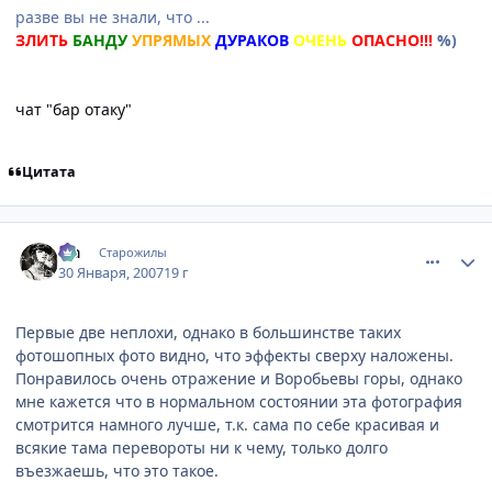
разве вы не знали, что ...
ЗЛИТЬ
БАНДУ
УПРЯМЫХ
ДУРАКОВ
ОЧЕНЬ
ОПАСНО!!!
%)
чат "бар отаку"
Цитата
comment_1662143
Статистика автора
Lia
Старожилы
30 Января, 2007
19 г
Первые две неплохи, однако в большинстве таких
фотошопных фото видно, что эффекты сверху наложены.
Понравилось очень отражение и Воробьевы горы, однако
мне кажется что в нормальном состоянии эта фотография
смотрится намного лучше, т.к. сама по себе красивая и
всякие тама перевороты ни к чему, только долго
въезжаешь, что это такое.