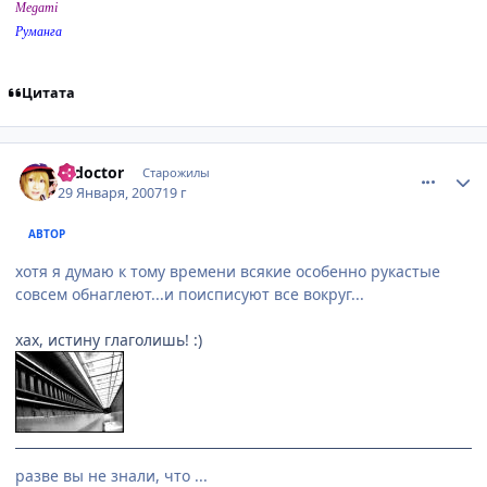
Megami
Руманга
Цитата
comment_1660538
Статистика автора
k_doctor
Старожилы
29 Января, 2007
19 г
АВТОР
хотя я думаю к тому времени всякие особенно рукастые
совсем обнаглеют...и поисписуют все вокруг...
хах, истину глаголишь! :)
разве вы не знали, что ...