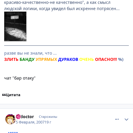
красиво-качественно-не качественно", а как смысл
людской логики, когда увидел был искренне потрясен...
разве вы не знали, что ...
ЗЛИТЬ
БАНДУ
УПРЯМЫХ
ДУРАКОВ
ОЧЕНЬ
ОПАСНО!!!
%)
чат "бар отаку"
Цитата
comment_1668819
Статистика автора
k_doctor
Старожилы
5 Февраля, 2007
19 г