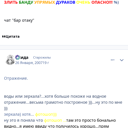
ЗЛИТЬ
БАНДУ
УПРЯМЫХ
ДУРАКОВ
ОЧЕНЬ
ОПАСНО!!!
%)
чат "бар отаку"
Цитата
comment_1656951
Статистика автора
Исида
Старожилы
26 Января, 2007
19 г
Отражение.
воды или зеркала?...хотя больше похоже на водное
отражение...весьма грамотно построеное )))...ну это по мне
)))
зеркала) хотя...
фотошоп)))
ну это я поняла что
фотошоп ...
там это просто бонально
видно...я имею ввиду что получилось хорошо...прям