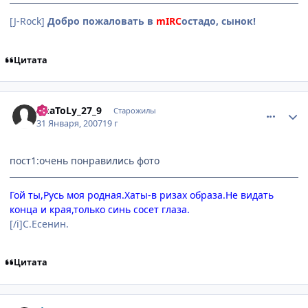
[J-Rock]
Добро пожаловать в
mIRC
остадо, сынок!
Цитата
comment_1662295
Статистика автора
AnaToLy_27_9
Старожилы
31 Января, 2007
19 г
пост1:очень понравились фото
Гой ты,Русь моя родная.Хаты-в ризах образа.Не видать
конца и края,только синь сосет глаза.
[/i]С.Есенин.
Цитата
comment_1662896
Статистика автора