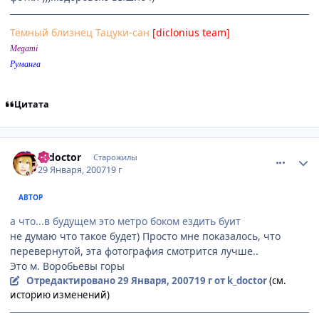
Тёмный близнец Тацуки-сан
[diclonius team]
Megami
Руманга
Цитата
comment_1660562
Статистика автора
k_doctor
Старожилы
29 Января, 2007
19 г
АВТОР
а что...в будущем это метро боком ездить буит
не думаю что такое будет) Просто мне показалось, что
перевернутой, эта фотография смотрится лучше..
Это м. Воробьевы горы
Отредактировано
29 Января, 2007
19 г
от k_doctor
(см.
историю изменений)