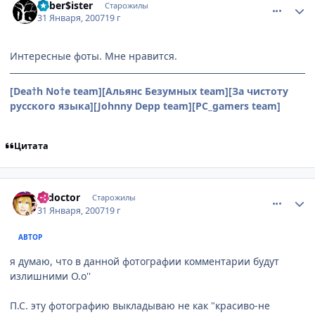
Cyber$ister
Старожилы
31 Января, 2007
19 г
Интересные фоты. Мне нравится.
[Dea†h No†e team][Альянс Безумных team][За чистоту
русского языка][Johnny Depp team][PC_gamers team]
Цитата
comment_1662962
Статистика автора
k_doctor
Старожилы
31 Января, 2007
19 г
АВТОР
я думаю, что в данной фотографии комментарии будут
излишними О.о''
П.С. эту фотографию выкладываю не как "красиво-не