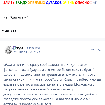
ЗЛИТЬ
БАНДУ
УПРЯМЫХ
ДУРАКОВ
ОЧЕНЬ
ОПАСНО!!!
%)
чат "бар отаку"
Цитата
comment_1660547
Статистика автора
Исида
Старожилы
29 Января, 2007
19 г
ой...а я чет и не сразу сообразила что и где на этой
фотке...а что...в будущем это метро боком ездить буит :)
...жесть...надеюсь мне не придется в нем ехать :) ...а это
какая станция...и что за город?...у мя бзик...я люблю иногда
ездить по метро и рассматривать станции Московского
метрополетена...он самое близуое к моему
дому...некоторые красивые...некоторые за время учебы в
колледже просто уже закохали...а ваапсе я люблю ч/б
фотки )))...здоровско вышло :)