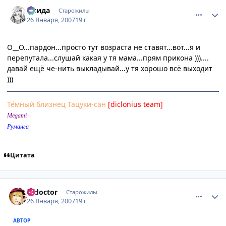
comment_1657168
Статистика автора
Исида
Старожилы
26 Января, 2007
19 г
О__О...пардон...просто тут возраста не ставят...вот...я и
перепутала...слушай какая у тя мама...прям прикона )))....
давай ещё че-нить выкладывай...у тя хорошо всё выходит
)))
Тёмный близнец Тацуки-сан
[diclonius team]
Megami
Руманга
Цитата
comment_1657175
Статистика автора
k_doctor
Старожилы
26 Января, 2007
19 г
АВТОР