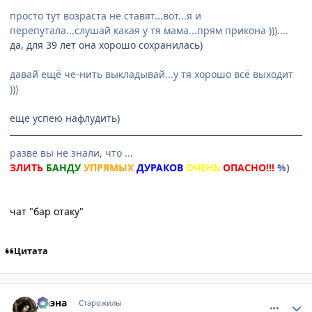
просто тут возраста не ставят...вот...я и
перепутала...слушай какая у тя мама...прям прикона )))....
да, для 39 лет она хорошо сохранилась)
давай ещё че-нить выкладывай...у тя хорошо всё выходит
)))
еще успею нафлудить)
разве вы не знали, что ...
ЗЛИТЬ
БАНДУ
УПРЯМЫХ
ДУРАКОВ
ОЧЕНЬ
ОПАСНО!!!
%)
чат "бар отаку"
Цитата
comment_1658327
Статистика автора
Даэна
Старожилы