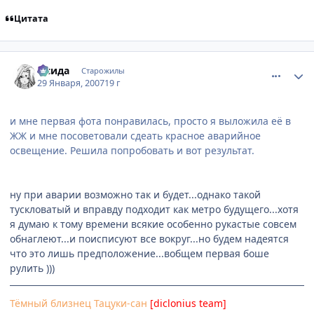
Цитата
comment_1660532
Статистика автора
Исида
Старожилы
29 Января, 2007
19 г
и мне первая фота понравилась, просто я выложила её в
ЖЖ и мне посоветовали сдеать красное аварийное
освещение. Решила попробовать и вот результат.
ну при аварии возможно так и будет...однако такой
тускловатый и вправду подходит как метро будущего...хотя
я думаю к тому времени всякие особенно рукастые совсем
обнаглеют...и поисписуют все вокруг...но будем надеятся
что это лишь предположение...вобщем первая боше
рулить )))
Тёмный близнец Тацуки-сан
[diclonius team]