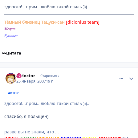
здорого!...прям...люблю такой стиль )))..
Тёмный близнец Тацуки-сан
[diclonius team]
Megami
Руманга
Цитата
comment_1656127
Статистика автора
k_doctor
Старожилы
25 Января, 2007
19 г
АВТОР
здорого!...прям...люблю такой стиль )))..
спасибо, я польщен)
разве вы не знали, что ...