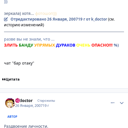
)))
зеркала) хотя...
фотошоп)))
Отредактировано
26 Января, 2007
19 г
от k_doctor
(см.
историю изменений)
разве вы не знали, что ...
ЗЛИТЬ
БАНДУ
УПРЯМЫХ
ДУРАКОВ
ОЧЕНЬ
ОПАСНО!!!
%)
чат "бар отаку"
Цитата
comment_1657150
Статистика автора
k_doctor
Старожилы
26 Января, 2007
19 г
АВТОР
Раздвоение личности.