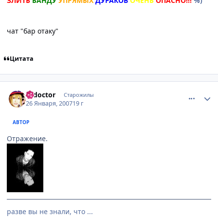
ЗЛИТЬ
БАНДУ
УПРЯМЫХ
ДУРАКОВ
ОЧЕНЬ
ОПАСНО!!!
%)
чат "бар отаку"
Цитата
comment_1656842
Статистика автора
k_doctor
Старожилы
26 Января, 2007
19 г
АВТОР
Отражение.
разве вы не знали, что ...