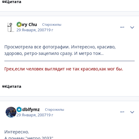
Цитата
comment_1660461
Статистика автора
Mary Chu
Старожилы
29 Января, 2007
19 г
Просмотрела все фотографии. Интересно, красиво,
здорово, ретро-зацепило сразу. И метро тож..
Грех,если человек выглядит не так красиво,как мог бы.
Цитата
comment_1660498
Статистика автора
Ljcdblfymz
Старожилы
29 Января, 2007
19 г
Интересно.
А почему "метро 2033"