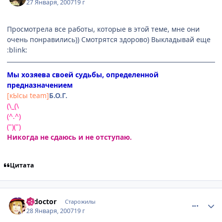
27 Января, 2007
19 г
Просмотрела все работы, которые в этой теме, мне они
очень понравились)) Смотрятся здорово) Выкладывай еще
:blink:
Мы хозяева своей судьбы, определенной
предназначением
[кЫсы team]
Б.О.Г.
(\_(\
(^.^)
(")(")
Никогда не сдаюсь и не отступаю.
Цитата
comment_1659090
Статистика автора
k_doctor
Старожилы
28 Января, 2007
19 г