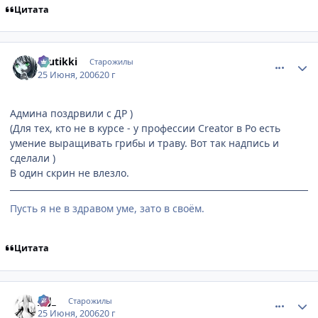
Цитата
comment_1230509
Статистика автора
tuutikki
Старожилы
25 Июня, 2006
20 г
Админа поздрвили с ДР )
(Для тех, кто не в курсе - у профессии Creator в Ро есть
умение выращивать грибы и траву. Вот так надпись и
сделали )
В один скрин не влезло.
Пусть я не в здравом уме, зато в своём.
Цитата
comment_1231968
Статистика автора
_KJ_
Старожилы
25 Июня, 2006
20 г