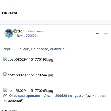
Цитата
comment_1252062
Статистика автора
gattor
Старожилы
1 Июля, 2006
20 г
скрины не мои, но весело, обливион
Отредактировано
1 Июля, 2006
20 г
от gattor
(см. историю
изменений)