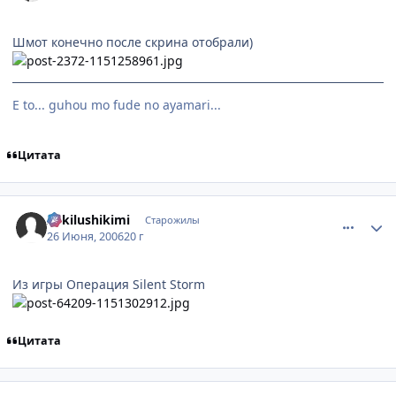
Шмот конечно после скрина отобрали)
E to... guhou mo fude no ayamari...
Цитата
comment_1233012
Статистика автора
Zukilushikimi
Старожилы
26 Июня, 2006
20 г
Из игры Операция Silent Storm
Цитата
comment_1235983
Статистика автора