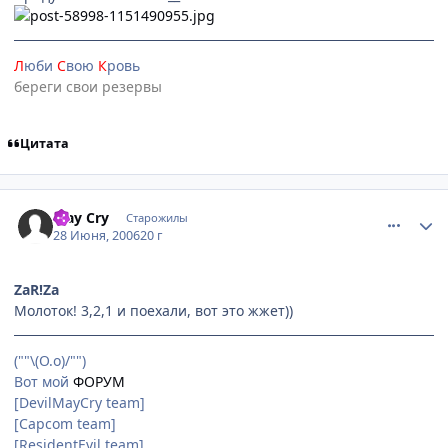
Л
юби
С
вою
К
ровь
береги свои резервы
Цитата
comment_1240334
Статистика автора
May Cry
Старожилы
28 Июня, 2006
20 г
ZaR!Za
Молоток! 3,2,1 и поехали, вот это жжет))
(""\(О.о)/"")
Вот мой
ФОРУМ
[DevilMayCry team]
[Capcom team]
[ResidentEvil team]