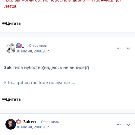
Летов
Цитата
comment_1250005
Статистика автора
_KJ_
Старожилы
30 Июня, 2006
20 г
3ak
типа нуббство(надеюсь не вечное)?)
E to... guhou mo fude no ayamari...
Цитата
comment_1250016
Статистика автора
s.k.3aken
Старожилы
30 Июня, 2006
20 г