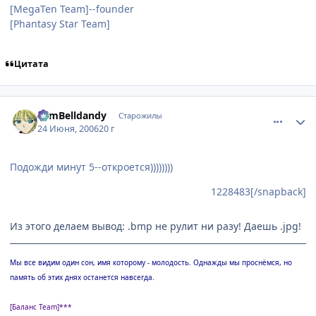
[MegaTen Team]--founder
[Phantasy Star Team]
Цитата
comment_1228501
Статистика автора
TomBelldandy
Старожилы
24 Июня, 2006
20 г
Подожди минут 5--откроется))))))))
1228483[/snapback]
Из этого делаем вывод: .bmp не рулит ни разу! Даешь .jpg!
Мы все видим один сон, имя которому - молодость. Однажды мы проснёмся, но
память об этих днях останется навсегда.
[Баланс Team]***