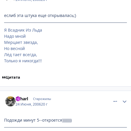
еслиб эта штука еще открывалась;)
Я Всадник Из Льда
Надо мной
Мерцает звезда,
Но весной
Лёд тает всегда,
Только я никогда!!!
Цитата
comment_1228483
Статистика автора
Laharl
Старожилы
24 Июня, 2006
20 г
Подожди минут 5--откроется))))))))