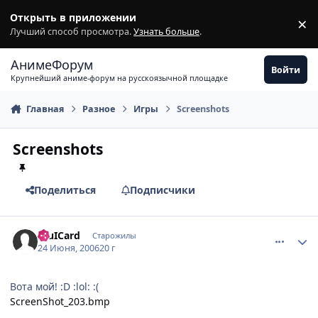
Перейти к содержимому
Открыть в приложении
×
З
Лучший способ просмотра.
Узнать больше
.
АнимеФорум
Войти
Крупнейший аниме-форум на русскоязычной площадке
Главная
Разное
Игры
Screenshots
Screenshots
Поделиться
Подписчики
comment_1228277
Статистика автора
AluICard
Старожилы
24 Июня, 2006
20 г
Вота мой! :D :lol: :(
ScreenShot_203.bmp