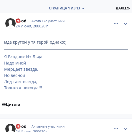
П
СТРАНИЦА 1 ИЗ 13
ДАЛЕЕ
comment_1228305
Статистика автора
Ovod
Активные участники
24 Июня, 2006
20 г
мда крутой у тя герой однако;)
Я Всадник Из Льда
Надо мной
Мерцает звезда,
Но весной
Лёд тает всегда,
Только я никогда!!!
Цитата
comment_1228314
Статистика автора
Ovod
Активные участники
24 Июня, 2006
20 г