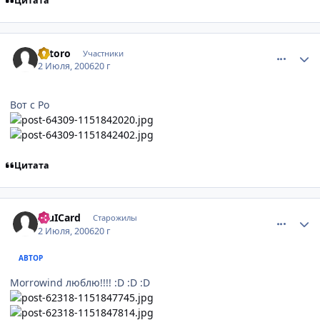
Цитата
comment_1254046
Статистика автора
Totoro
Участники
2 Июля, 2006
20 г
Вот с Ро
Цитата
comment_1254266
Статистика автора
AluICard
Старожилы
2 Июля, 2006
20 г
АВТОР
Morrowind люблю!!!! :D :D :D