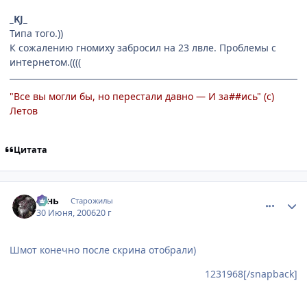
_KJ_
Типа того.))
К сожалению гномиху забросил на 23 лвле. Проблемы с
интернетом.((((
"Все вы могли бы, но перестали давно — И за##ись" (с)
Летов
Цитата
comment_1250030
Статистика автора
Teнь
Старожилы
30 Июня, 2006
20 г
Шмот конечно после скрина отобрали)
1231968[/snapback]