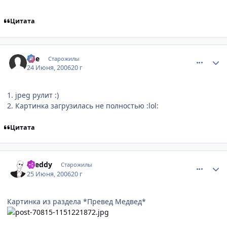
Цитата
comment_1228598
Статистика автора
qZe
Старожилы
24 Июня, 2006
20 г
1. jpeg рулит :)
2. Картинка загрузилась не полностью :lol:
Цитата
comment_1230053
Статистика автора
Dreddy
Старожилы
25 Июня, 2006
20 г
Картинка из раздела *Превед Медвед*