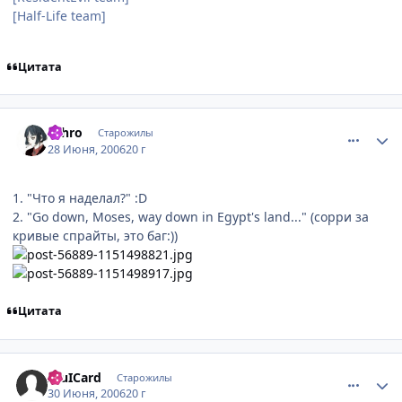
[Half-Life team]
Цитата
comment_1240513
Статистика автора
Schro
Старожилы
28 Июня, 2006
20 г
1. "Что я наделал?" :D
2. "Go down, Moses, way down in Egypt's land..." (сорри за
кривые спрайты, это баг:))
Цитата
comment_1249911
Статистика автора
AluICard
Старожилы
30 Июня, 2006
20 г