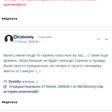
критиковать!
Цитата
comment_1238307
Статистика автора
SMCdivinity
Участники
27 Июня, 2006
20 г
были у меня когда-то скрины классные из ла2... с таких ещё
времен, таких больше не будет никогда. Скрины и правда
были просто прекрасные, но теперь я просто ненавижу
винты от Самсунг >_<
PS
Dreddy
жжошь :)
Отредактировано
27 Июня, 2006
20 г
от SMCdivinity
(см.
историю изменений)
Цитата