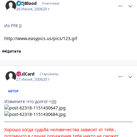
[XZ]Blood
Участники
26 Июня, 2006
20 г
Из FF8 ))
http://www.easypics.us/pics/123.gif
Цитата
comment_1238295
Статистика автора
AluICard
Старожилы
27 Июня, 2006
20 г
АВТОР
Извините что долго! =))))
Хорошо когда судьба человечества зависит от тебя ,
потомучто в случае поражения тебя никто не сможет