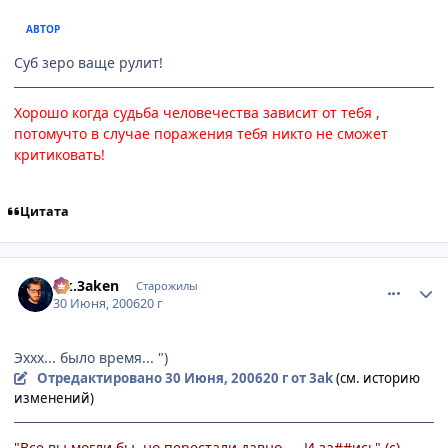
АВТОР
Суб зеро ваще рулит!
Хорошо когда судьба человечества зависит от тебя ,
потомучто в случае поражения тебя никто не сможет
критиковать!
Цитата
comment_1249961
Статистика автора
s.k.3aken
Старожилы
30 Июня, 2006
20 г
Эххх... было время... ")
Отредактировано
30 Июня, 2006
20 г
от 3ak
(см. историю
изменений)
"Все вы могли бы, но перестали давно — И за##ись" (с)