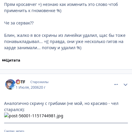
Прям кросавчег =) незнаю как изменить это слово чтоб
применить к гномовенке %)
Че за сервак??
Блин, жалко я все скрины из линейки удалил, щас бы тоже
понавыкладывал... =(( правда, они уже несколько гигов на
харде занимали... потому и удалил %)
Цитата
comment_1250683
Статистика автора
BTTF
Старожилы
1 Июля, 2006
20 г
Аналогично скрину с грибами (не мой, но красиво - чел
старался):
Смотрю: ничего