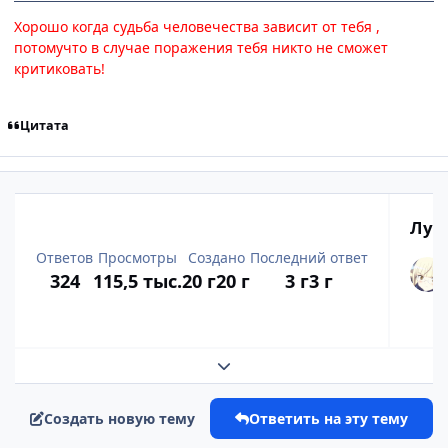
Хорошо когда судьба человечества зависит от тебя ,
потомучто в случае поражения тебя никто не сможет
критиковать!
Цитата
Луч
Ответов
Просмотры
Создано
Последний ответ
324
115,5 тыс.
20 г
20 г
3 г
3 г
Развернуть обзор темы
Создать новую тему
Ответить на эту тему