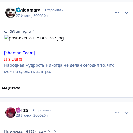
comment_1238340
Статистика автора
Amidomary
Старожилы
27 Июня, 2006
20 г
Фэйбыл рулит)
[shaman Team]
It s Dare!
Народная мудрость:Никогда не делай сегодня то, что
можно сделать завтра.
Цитата
comment_1240149
Статистика автора
Zariza
Старожилы
28 Июня, 2006
20 г
Придумал ЭТО я сам ^__^