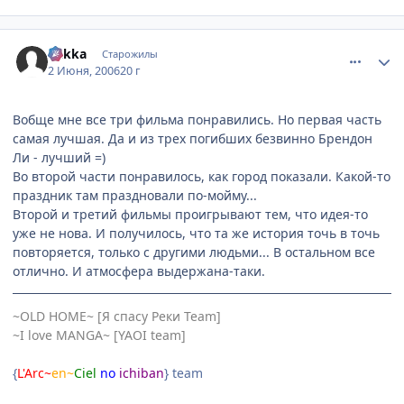
comment_1154037
Статистика автора
Rakka
Старожилы
2 Июня, 2006
20 г
Вобще мне все три фильма понравились. Но первая часть
самая лучшая. Да и из трех погибших безвинно Брендон
Ли - лучший =)
Во второй части понравилось, как город показали. Какой-то
праздник там праздновали по-мойму...
Второй и третий фильмы проигрывают тем, что идея-то
уже не нова. И получилось, что та же история точь в точь
повторяется, только с другими людьми... В остальном все
отлично. И атмосфера выдержана-таки.
~OLD HOME~ [Я спасу Реки Team]
~I love MANGA~ [YAOI team]
{
L'Arc~
en~
Ciel
no
ichiban
} team