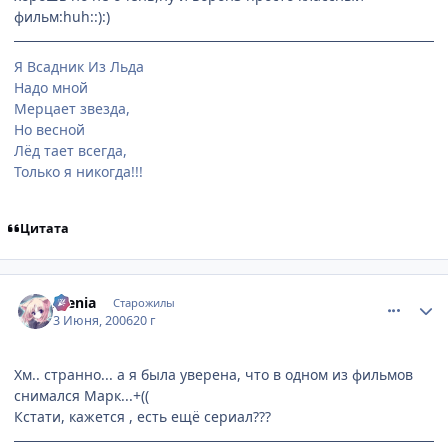
фильм:huh::):)
Я Всадник Из Льда
Надо мной
Мерцает звезда,
Но весной
Лёд тает всегда,
Только я никогда!!!
Цитата
comment_1159518
Статистика автора
Alenia
Старожилы
3 Июня, 2006
20 г
Хм.. странно... а я была уверена, что в одном из фильмов
снимался Марк...+((
Кстати, кажется , есть ещё сериал???