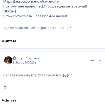
Марк Дакасскос- я его обожаю..+))
Поэтому мне нрав-ся всЁ!!..обще идея интересная!!
|Raziel|
Я тоже что-то слышала про 4-ю часть!!
*Даже в каплях слёз отражается Солнце*
Цитата
comment_1155779
Статистика автора
Limm
Старожилы
2 Июня, 2006
20 г
Первая конечно тру. Остальное все фуфло.
☕
Цитата