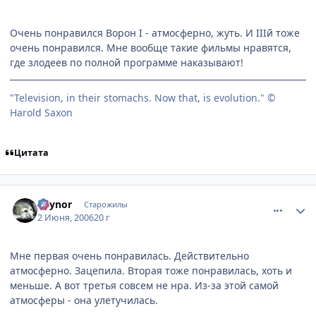
Очень понравился Ворон I - атмосферно, жуть. И IIIй тоже
очень понравился. Мне вообще такие фильмы нравятся,
где злодеев по полной программе наказывают!
"Television, in their stomachs. Now that, is evolution." ©
Harold Saxon
Цитата
comment_1152819
Статистика автора
Raynor
Старожилы
2 Июня, 2006
20 г
Мне первая очень понравилась. Действительно
атмосферно. Зацепила. Вторая тоже понравилась, хоть и
меньше. А вот третья совсем не нра. Из-за этой самой
атмосферы - она улетучилась.