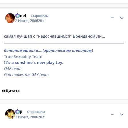
comment_1155789
Статистика автора
Limel
Старожилы
2 Июня, 2006
20 г
самая лучшая с "недоснявшимся" Бренданом Ли...
бетономешалка....(эротическим шепотом)
True Sexuality Team
It's a sunshine's new play toy.
QAF team
God makes me GAY team
Цитата
comment_1155833
Статистика автора
euji
Старожилы
2 Июня, 2006
20 г