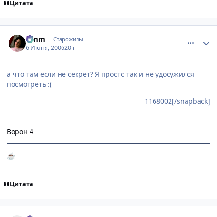
Цитата
comment_1168031
Статистика автора
Limm
Старожилы
6 Июня, 2006
20 г
а что там если не секрет? Я просто так и не удосужился
посмотреть :(
1168002[/snapback]
Ворон 4
☕
Цитата
comment_1169362
Статистика автора