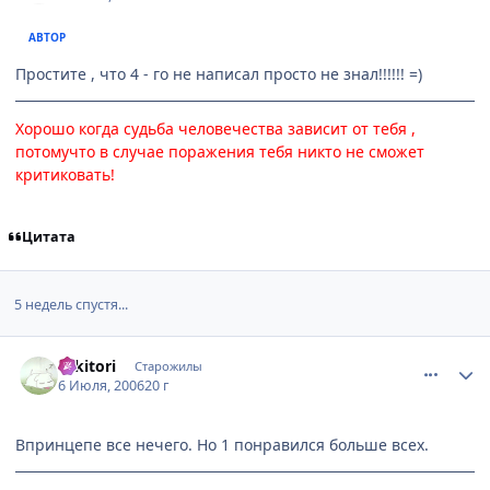
АВТОР
Простите , что 4 - го не написал просто не знал!!!!!! =)
Хорошо когда судьба человечества зависит от тебя ,
потомучто в случае поражения тебя никто не сможет
критиковать!
Цитата
5 недель спустя...
comment_1268741
Статистика автора
Takitori
Старожилы
6 Июля, 2006
20 г
Впринцепе все нечего. Но 1 понравился больше всех.