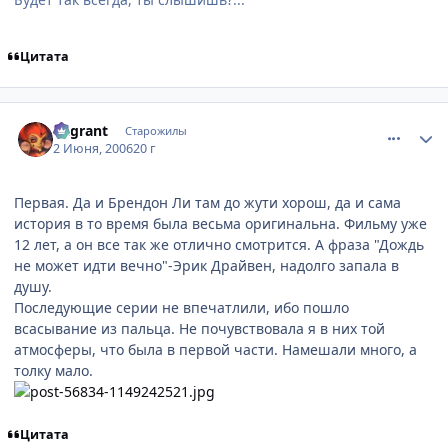
Цитата
comment_1153291
Статистика автора
Vagrant
Старожилы
2 Июня, 2006
20 г
Первая. Да и Брендон Ли там до жути хорош, да и сама
история в то время была весьма оригинальна. Фильму уже
12 лет, а он все так же отлично смотрится. А фраза "Дождь
не может идти вечно"-Эрик Драйвен, надолго запала в
душу.
Последующие серии не впечатлили, ибо пошло
всасывание из пальца. Не почувствовала я в них той
атмосферы, что была в первой части. Намешали много, а
толку мало.
Цитата