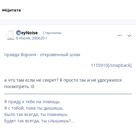
Цитата
comment_1168002
Статистика автора
GreyNoise
Старожилы
6 Июня, 2006
20 г
правда Ворон4 - откровенный шлак
1155910[/snapback]
а что там если не секрет? Я просто так и не удосужился
посмотреть :D
Я приду к тебе на помощь.
Я с тобой, пока ты дышишь.
Было так всегда, ты помнишь.
Будет так всегда, ты слышишь?...