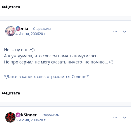
Цитата
comment_1163187
Статистика автора
Alenia
Старожилы
4 Июня, 2006
20 г
Нё.... ну вот..+))
А я уж думала, что совсем память помутилась...
Но про сериал не могу сказать ничего- не помню...+((
*Даже в каплях слёз отражается Солнце*
Цитата
comment_1164415
Статистика автора
SickSinner
Старожилы
5 Июня, 2006
20 г