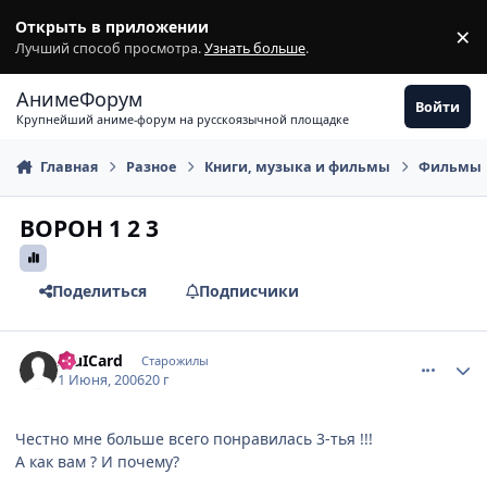
Перейти к содержимому
Открыть в приложении
×
З
Лучший способ просмотра.
Узнать больше
.
АнимеФорум
Войти
Крупнейший аниме-форум на русскоязычной площадке
Главная
Разное
Книги, музыка и фильмы
Фильмы
ВОРОН 1 2 3
Поделиться
Подписчики
comment_1151600
Статистика автора
AluICard
Старожилы
1 Июня, 2006
20 г
Честно мне больше всего понравилась 3-тья !!!
А как вам ? И почему?