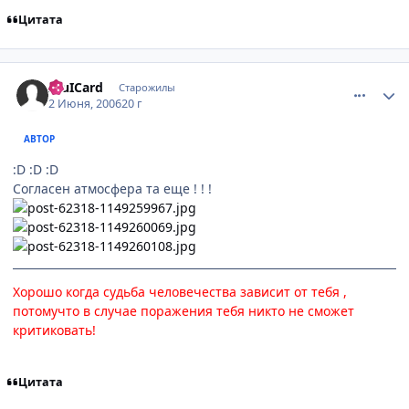
Цитата
comment_1154574
Статистика автора
AluICard
Старожилы
2 Июня, 2006
20 г
АВТОР
:D :D :D
Согласен атмосфера та еще ! ! !
Хорошо когда судьба человечества зависит от тебя ,
потомучто в случае поражения тебя никто не сможет
критиковать!
Цитата