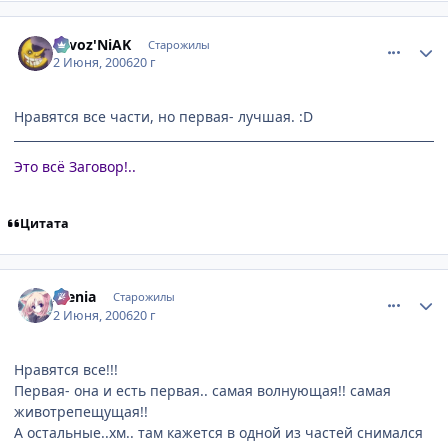
comment_1154618
Статистика автора
skvoz'NiAK
Старожилы
2 Июня, 2006
20 г
Нравятся все части, но первая- лучшая. :D
Это всё Заговор!..
Цитата
comment_1155638
Статистика автора
Alenia
Старожилы
2 Июня, 2006
20 г
Нравятся все!!!
Первая- она и есть первая.. самая волнующая!! самая
животрепещущая!!
А остальные..хм.. там кажется в одной из частей снимался