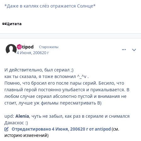
*Даже в каплях слёз отражается Солнце*
Цитата
comment_1160098
Статистика автора
antipod
Старожилы
4 Июня, 2006
20 г
И действительно, был сериал ;)
как ты сказала, я тоже вспомнил ^_^v .
Помню, что бросил его после пары серий. Бесило, что
главный герой постоянно улыбается и прикалывается. В
любом случае сериал абсолютно пустой и внимания не
стоит, лучше уж фильмы пересматривать B)
upd:
Alenia
, чуть не забыл, как раз в сериале и снимался
Дакаскос :)
Отредактировано
4 Июня, 2006
20 г
от antipod
(см.
историю изменений)