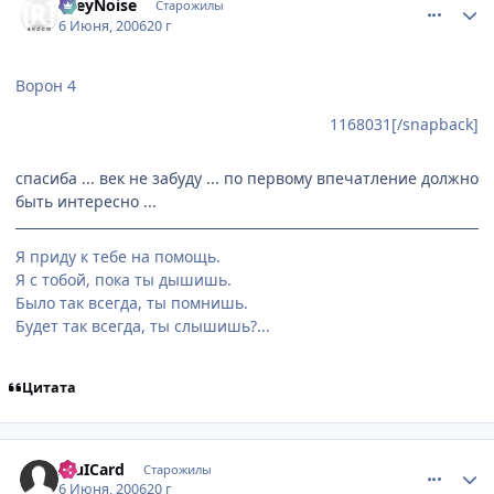
GreyNoise
Старожилы
6 Июня, 2006
20 г
Ворон 4
1168031[/snapback]
спасиба ... век не забуду ... по первому впечатление должно
быть интересно ...
Я приду к тебе на помощь.
Я с тобой, пока ты дышишь.
Было так всегда, ты помнишь.
Будет так всегда, ты слышишь?...
Цитата
comment_1170949
Статистика автора
AluICard
Старожилы
6 Июня, 2006
20 г