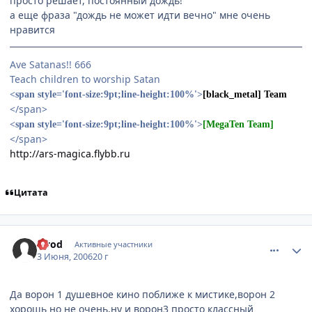
просто решает, постоянный дождь!
а еще фраза "дождь не может идти вечно" мне очень
нравится
Ave Satanas!! 666
Teach children to worship Satan
<span style='font-size:9pt;line-height:100%'>
[black_metal] Team
</span>
<span style='font-size:9pt;line-height:100%'>
[MegaTen Team]
</span>
http://ars-magica.flybb.ru
Цитата
comment_1158729
Статистика автора
Ovod
Активные участники
3 Июня, 2006
20 г
Да ворон 1 душевное кино поближе к мистике,ворон 2
хорошь но не очень,ну и ворон3 просто классный