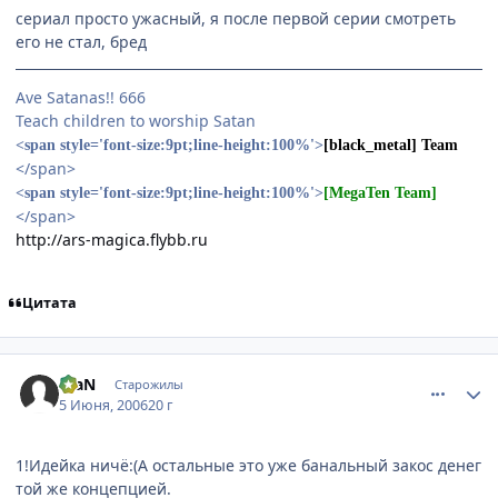
сериал просто ужасный, я после первой серии смотреть
его не стал, бред
Ave Satanas!! 666
Teach children to worship Satan
<span style='font-size:9pt;line-height:100%'>
[black_metal] Team
</span>
<span style='font-size:9pt;line-height:100%'>
[MegaTen Team]
</span>
http://ars-magica.flybb.ru
Цитата
comment_1164426
Статистика автора
FraN
Старожилы
5 Июня, 2006
20 г
1!Идейка ничё:(А остальные это уже банальный закос денег
той же концепцией.