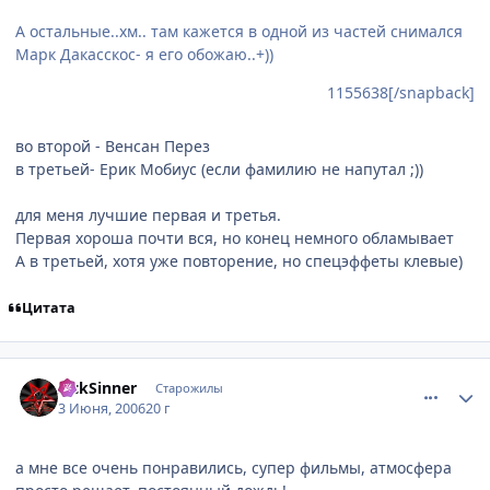
А остальные..хм.. там кажется в одной из частей снимался
Марк Дакасскос- я его обожаю..+))
1155638[/snapback]
во второй - Венсан Перез
в третьей- Ерик Мобиус (если фамилию не напутал ;))
для меня лучшие первая и третья.
Первая хороша почти вся, но конец немного обламывает
А в третьей, хотя уже повторение, но спецэффеты клевые)
Цитата
comment_1156417
Статистика автора
SickSinner
Старожилы
3 Июня, 2006
20 г
а мне все очень понравились, супер фильмы, атмосфера