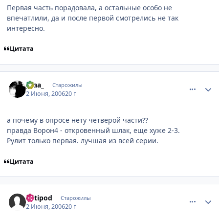
Первая часть порадовала, а остальные особо не
впечатлили, да и после первой смотрелись не так
интересно.
Цитата
comment_1155910
Статистика автора
_kaa_
Старожилы
2 Июня, 2006
20 г
а почему в опросе нету четверой части??
правда Ворон4 - откровенный шлак, еще хуже 2-3.
Рулит только первая. лучшая из всей серии.
Цитата
comment_1155949
Статистика автора
antipod
Старожилы
2 Июня, 2006
20 г