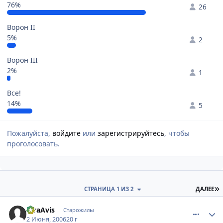
76%
26
Ворон II
5%
2
Ворон III
2%
1
Все!
14%
5
Пожалуйста,
войдите
или
зарегистрируйтесь
, чтобы
проголосовать.
П
СТРАНИЦА 1 ИЗ 2
ДАЛЕЕ
comment_1152573
Статистика автора
raraAvis
Старожилы
2 Июня, 2006
20 г