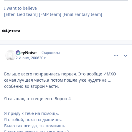
I want to believe
[Elfen Lied team] [FMP team] [Final Fantasy team]
Цитата
comment_1153262
Статистика автора
GreyNoise
Старожилы
2 Июня, 2006
20 г
Больше всего понравилась первая. Это вообще ИМХО
самая лучшая часть.а потом пошла уже нудятина ...
особенно во второй части.
Я слышал, что еще есть Ворон 4
Я приду к тебе на помощь.
Я с тобой, пока ты дышишь.
Было так всегда, ты помнишь.
Будет так всегда, ты слышишь?...