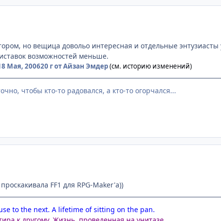
тором, но вещица довольо интересная и отдельные энтузиасты
риставок возможностей меньше.
18 Мая, 2006
20 г
от Айзан Эмдер
(см. историю изменений)
аточно, чтобы кто-то радовался, а кто-то огорчался...
е проскакивала FF1 для RPG-Maker'а))
se to the next. A lifetime of sitting on the pan.
тира к другому. Жизнь, проведенная на унитазе.