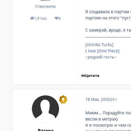
Старожилы
Я создавала в партии 
партию на этого "пуст
1,9 тыс.
0
посты
Репутация
С камерой, вроде, я т
[shinRa Turks]
I love [One Piece]
~редкий гость~
Цитата
18 Мая, 2006
20 г
Мммм... Порадуйте по
весом в метрах)
А я посмотрю и чем с
Barega