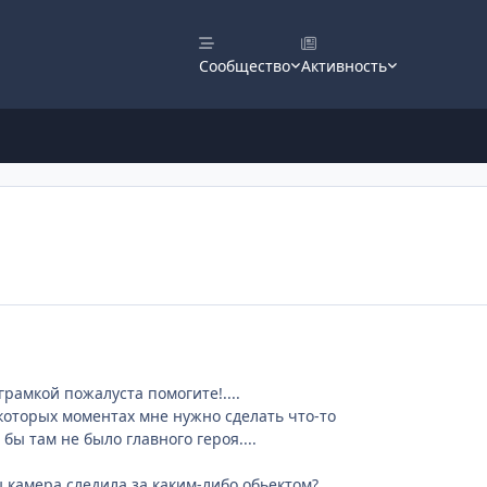
Сообщество
Активность
грамкой пожалуста помогите!....
екоторых моментах мне нужно сделать что-то
 бы там не было главного героя....
ы камера следила за каким-либо обьектом?...