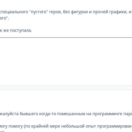
специального "пустого" героя, без фигурки и прочей графики, и
ого".
ак же поступала.
жалуйста бывшего когда-то помешанным на программинге парня
могу помогу (по крайней мере небольшой опыт программирован