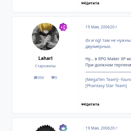
Цитата
19 Мая, 2006
20 г
dx и ogl там не нужн
двухмерные.
Laharl
Ну... в RPG Maker XP м
При должном терпении
Старожилы
350
0
посты
Репутация
[MegaTen Team]--foun
[Phantasy Star Team]
Цитата
19 Мая, 2006
20 г