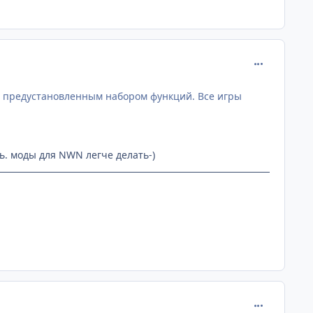
comment_111
 с предустановленным набором функций. Все игры
ь. моды для NWN легче делать-)
comment_111