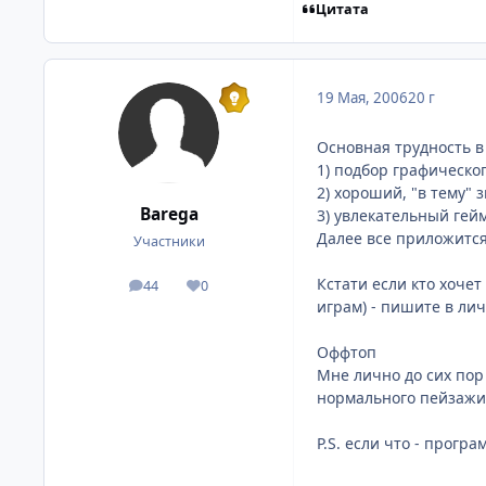
Цитата
19 Мая, 2006
20 г
Основная трудность 
1) подбор графическо
2) хороший, "в тему" з
Barega
3) увлекательный гей
Далее все приложится (
Участники
Кстати если кто хоче
44
0
посты
Репутация
играм) - пишите в лич
Оффтоп
Мне лично до сих пор 
нормального пейзажи
P.S. если что - прогр