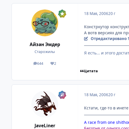
18 Мая, 2006
20 г
Констркутор конструк
А вотв версиях для п
Отредактировано
Айзан Эмдер
Старожилы
Я есть... и этого дост
644
2
посты
Репутация
Цитата
18 Мая, 2006
20 г
Кстати, где-то в инет
A race from one shithou
JaveLiner
Беготня от одного сор