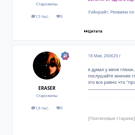
Старожилы
Уэйнрайт. Реквием по
1,5 тыс.
0
посты
Репутация
Цитата
18 Мая, 2006
20 г
я думал у меня глюки..
послушайте мнения ста
это все равно что "пр
ERASER
Старожилы
встретимся в астрале
1,6 тыс.
0
посты
Репутация
[Платиновые старики]