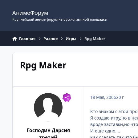
Перейти к содержимому
АнимеФорум
Крупнейший аниме-форум на русскоязычной площадке
Главная
Разное
Игры
Rpg Maker
Rpg Maker
18 Мая, 2006
20 г
Кто знаком с этой про
Я создаю игру,но в н
вроде заставки,но что
Господин Дарсия
И еще одно....
Как сделать так,что б
третий