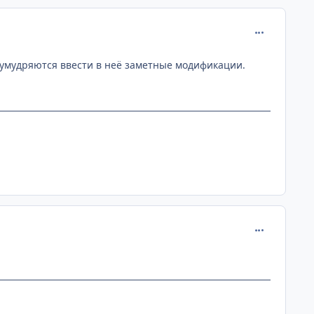
comment_110
 умудряются ввести в неё заметные модификации.
comment_110