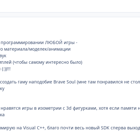
в программировании ЛЮБОЙ игры -
го материала/моделек/анимации
вук
мплей (чтобы самому интересно было)
:))!!!
т создать гаму наподобие Brave Soul (мне там понравился не с
ку
нравятся игры в изометрии с 3d фигурками, хотя если памяти на
ка
аммирую на Visual C++, благо почти весь новый SDK сперва выход