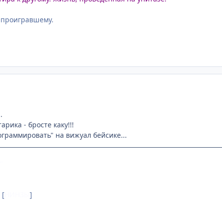
 проигравшему.
.
рика - бросте каку!!!
ограммировать" на вижуал бейсике...
…
[
НИНЗЫ
]