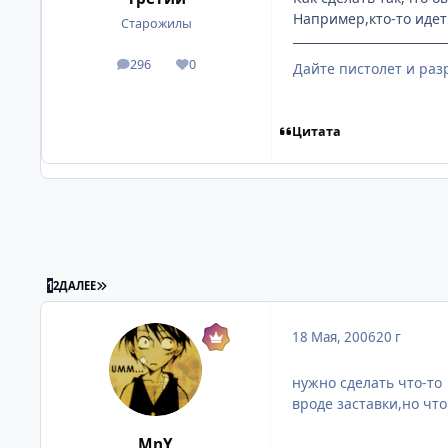
Например,кто-то идет 
Старожилы
296
0
Дайте пистолет и разр
посты
Репутация
Цитата
ПОСЛЕДНЯЯ СТРАНИЦА
1
2
ДАЛЕЕ
18 Мая, 2006
20 г
нужно сделать что-то
вроде заставки,но что
MnY