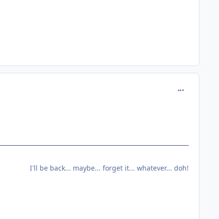
comment_110
I'll be back... maybe... forget it... whatever... doh!