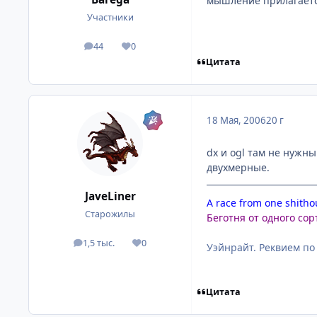
мышление прилагаетс
Участники
44
0
посты
Репутация
Цитата
18 Мая, 2006
20 г
dx и ogl там не нужн
двухмерные.
JaveLiner
A race from one shithou
Старожилы
Беготня от одного сор
1,5 тыс.
0
посты
Репутация
Уэйнрайт. Реквием по
Цитата