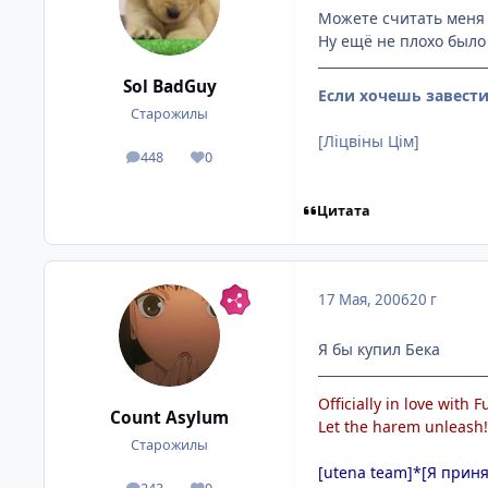
Можете считать меня ч
Ну ещё не плохо было
Sol BadGuy
Если хочешь завести 
Старожилы
[Лiцвiны Цiм]
448
0
посты
Репутация
Цитата
17 Мая, 2006
20 г
Я бы купил Бека
Officially in love wit
Count Asylum
Let the harem unleash!
Старожилы
[utena team]*[Я прин