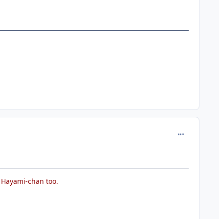
comment_110
a Hayami-chan too.