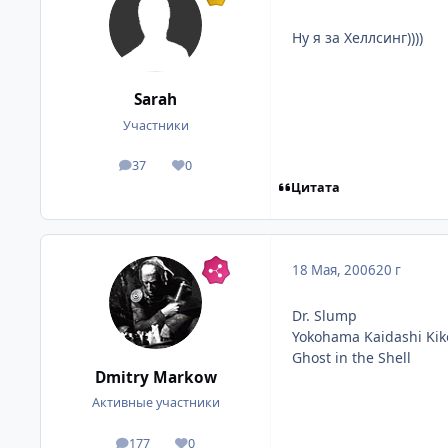
Ну я за Хеллсинг))))
Sarah
Участники
37
0
посты
Репутация
Цитата
18 Мая, 2006
20 г
Dr. Slump
Yokohama Kaidashi Ki
Ghost in the Shell
Dmitry Markow
Активные участники
177
0
посты
Репутация