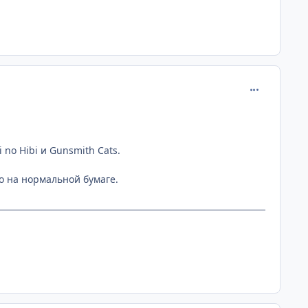
comment_110
i no Hibi и Gunsmith Cats.
о на нормальной бумаге.