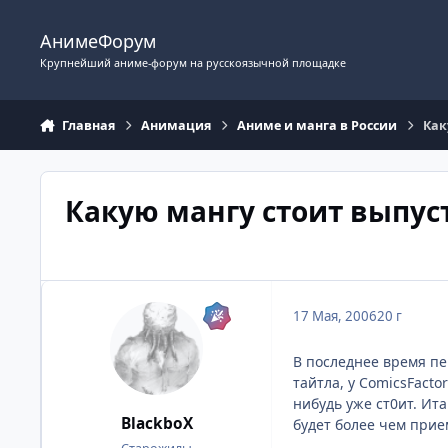
Перейти к содержимому
АнимеФорум
Крупнейший аниме-форум на русскоязычной площадке
Главная
Анимация
Аниме и манга в России
Как
Какую мангу стоит выпус
17 Мая, 2006
20 г
В последнее время пе
тайтла, у ComicsFacto
нибудь уже ст0ит. Ита
BlackboX
будет более чем прием