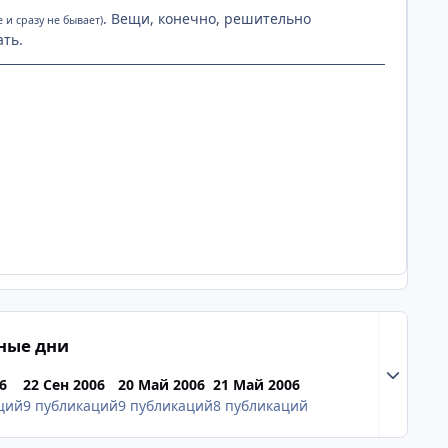
. Вещи, конечно, решительно
е и сразу не бывает)
ать.
ные дни
Разверну
6
22 Сен 2006
20 Май 2006
21 Май 2006
ций
9 публикаций
9 публикаций
8 публикаций