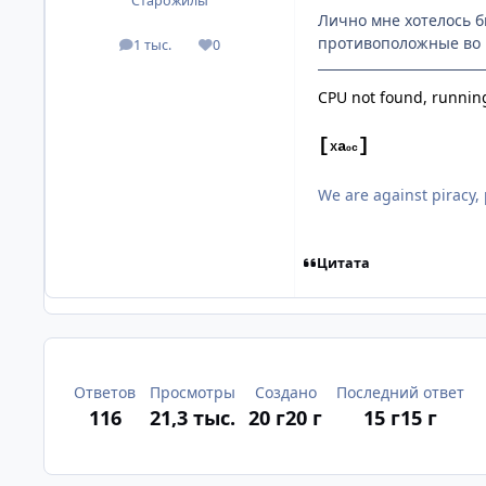
Старожилы
Лично мне хотелось б
противоположные во в
1 тыс.
0
посты
Репутация
CPU not found, running
[
]
а
х
с
о
We are against piracy, 
Цитата
Ответов
Просмотры
Создано
Последний ответ
116
21,3 тыс.
20 г
20 г
15 г
15 г