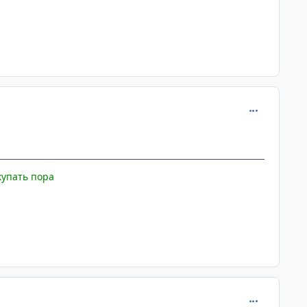
comment_110
купать пора
comment_110