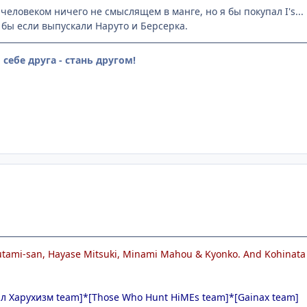
еловеком ничего не смыслящем в манге, но я бы покупал I's...
 бы если выпускали Наруто и Берсерка.
себе друга - стань другом!
h Futami-san, Hayase Mitsuki, Minami Mahou & Kyonko. And Kohinat
ял Харухизм team]*[Those Who Hunt HiMEs team]*[Gainax team]