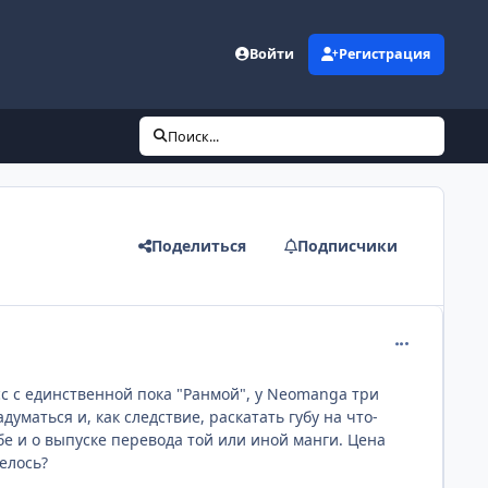
Войти
Регистрация
Поиск...
Поделиться
Подписчики
comment_110
с с единственной пока "Ранмой", у Neomanga три
думаться и, как следствие, раскатать губу на что-
ебе и о выпуске перевода той или иной манги. Цена
елось?