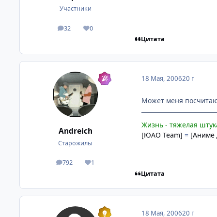
Участники
32
0
посты
Репутация
Цитата
18 Мая, 2006
20 г
Может меня посчитают
Жизнь - тяжелая штука
Andreich
[ЮАО Team]
=
[Аниме
Старожилы
792
1
посты
Репутация
Цитата
18 Мая, 2006
20 г