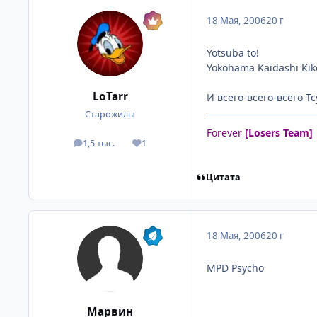
18 Мая, 2006
20 г
Yotsuba to!
Yokohama Kaidashi Ki
LoTarr
И всего-всего-всего Т
Старожилы
Forever
[Losers Team]
1,5 тыс.
1
посты
Репутация
Цитата
18 Мая, 2006
20 г
MPD Psycho
Марвин