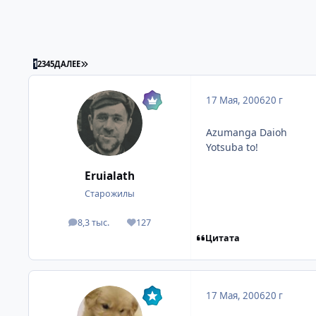
ПОСЛЕДНЯЯ СТРАНИЦА
1
2
3
4
5
ДАЛЕЕ
17 Мая, 2006
20 г
Azumanga Daioh
Yotsuba to!
Eruialath
Старожилы
8,3 тыс.
127
посты
Репутация
Цитата
17 Мая, 2006
20 г