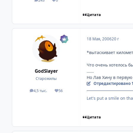
243
0
посты
Репутация
Цитата
18 Мая, 2006
20 г
*вытаскивает километ
Что очень хотелось бы 
GodSlayer
......
Но Лав Хину в первую
Старожилы
Отредактировано
4,5 тыс.
56
посты
Репутация
Let's put a smile on tha
Цитата