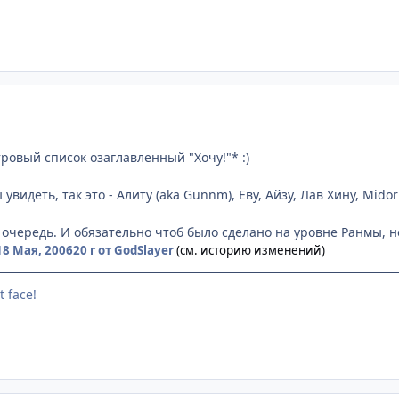
ровый список озаглавленный "Хочу!"* :)
увидеть, так это - Алиту (aka Gunnm), Еву, Айзу, Лав Хину, Midor
 очередь. И обязательно чтоб было сделано на уровне Ранмы, н
18 Мая, 2006
20 г
от GodSlayer
(см. историю изменений)
t face!