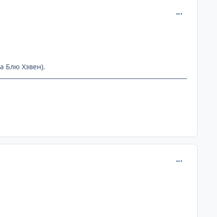
comment_110
за Блю Хэвен).
comment_110