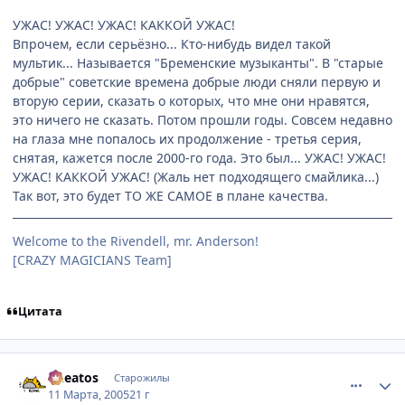
УЖАС! УЖАС! УЖАС! КАККОЙ УЖАС!
Впрочем, если серьёзно... Кто-нибудь видел такой
мультик... Называется "Бременские музыканты". В "старые
добрые" советские времена добрые люди сняли первую и
вторую серии, сказать о которых, что мне они нравятся,
это ничего не сказать. Потом прошли годы. Совсем недавно
на глаза мне попалось их продолжение - третья серия,
снятая, кажется после 2000-го года. Это был... УЖАС! УЖАС!
УЖАС! КАККОЙ УЖАС! (Жаль нет подходящего смайлика...)
Так вот, это будет ТО ЖЕ САМОЕ в плане качества.
Welcome to the Rivendell, mr. Anderson!
[CRAZY MAGICIANS Team]
Цитата
comment_262347
Статистика автора
Cheatos
Старожилы
11 Марта, 2005
21 г