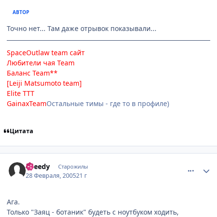
АВТОР
Точно нет... Там даже отрывок показывали...
SpaceOutlaw team
сайт
Любители чая Team
Баланс Team**
[Leiji Matsumoto team]
Elite TTT
GainaxTeam
Остальные тимы - где то в профиле)
Цитата
comment_252755
Статистика автора
Speedy
Старожилы
28 Февраля, 2005
21 г
Ага.
Только "Заяц - ботаник" будеть с ноутбуком ходить,