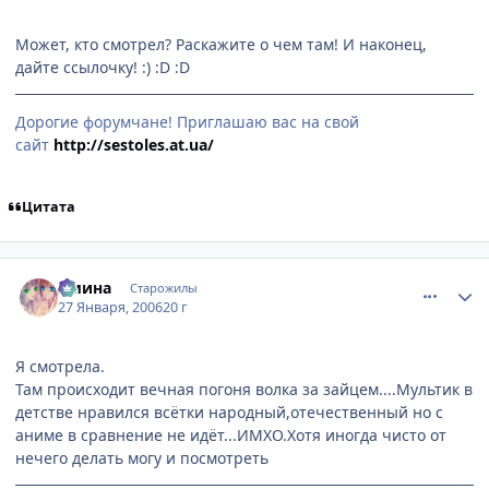
Может, кто смотрел? Раскажите о чем там! И наконец,
дайте ссылочку! :) :D :D
Дорогие форумчане! Приглашаю вас на свой
сайт
http://sestoles.at.ua/
Цитата
comment_814438
Статистика автора
Амина
Старожилы
27 Января, 2006
20 г
Я смотрела.
Там происходит вечная погоня волка за зайцем....Мультик в
детстве нравился всётки народный,отечественный но с
аниме в сравнение не идёт...ИМХО.Хотя иногда чисто от
нечего делать могу и посмотреть