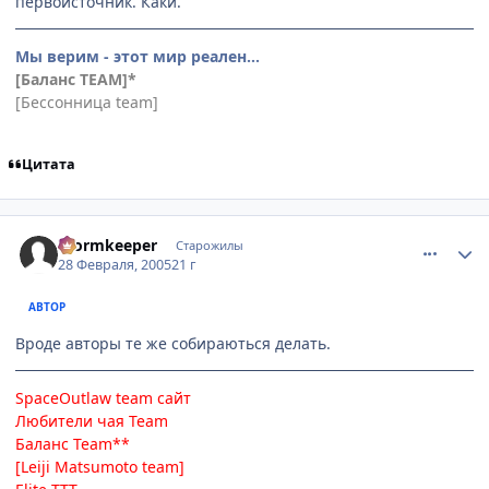
первоисточник. Каки.
Мы верим - этот мир реален...
[Баланс TEAM]*
[Бессонница team]
Цитата
comment_253022
Статистика автора
Wormkeeper
Старожилы
28 Февраля, 2005
21 г
АВТОР
Вроде авторы те же собираються делать.
SpaceOutlaw team
сайт
Любители чая Team
Баланс Team**
[Leiji Matsumoto team]