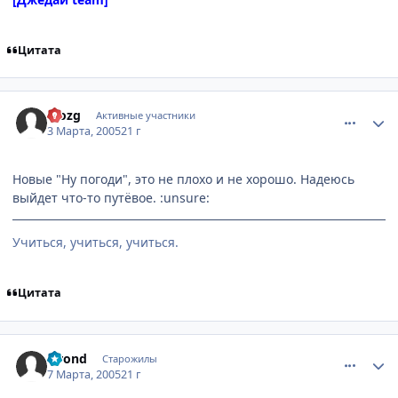
Цитата
comment_255594
Статистика автора
Mozg
Активные участники
3 Марта, 2005
21 г
Новые "Ну погоди", это не плохо и не хорошо. Надеюсь
выйдет что-то путёвое. :unsure:
Учиться, учиться, учиться.
Цитата
comment_258531
Статистика автора
Elrond
Старожилы
7 Марта, 2005
21 г