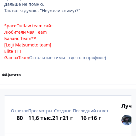
Дальше не помню.
Так вот я думаю: "Неужели снимут?"
SpaceOutlaw team
сайт
Любители чая Team
Баланс Team**
[Leiji Matsumoto team]
Elite TTT
GainaxTeam
Остальные тимы - где то в профиле)
Цитата
Лучш
Ответов
Просмотры
Создано
Последний ответ
80
11,6 тыс.
21 г
21 г
16 г
16 г