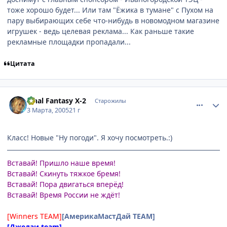
тоже хорошо будет... Или там "Ёжика в тумане" с Пухом на
пару выбирающих себе что-нибудь в новомодном магазине
игрушек - ведь целевая реклама... Как раньше такие
рекламные площадки пропадали...
Цитата
comment_255557
Статистика автора
Final Fantasy X-2
Старожилы
3 Марта, 2005
21 г
Класс! Новые "Ну погоди". Я хочу посмотреть.:)
Вставай! Пришло наше время!
Вставай! Скинуть тяжкое бремя!
Вставай! Пора двигаться вперёд!
Вставай! Время России не ждёт!
[Winners TEAM]
[АмерикаМастДай TEAM]
[Джедаи team]