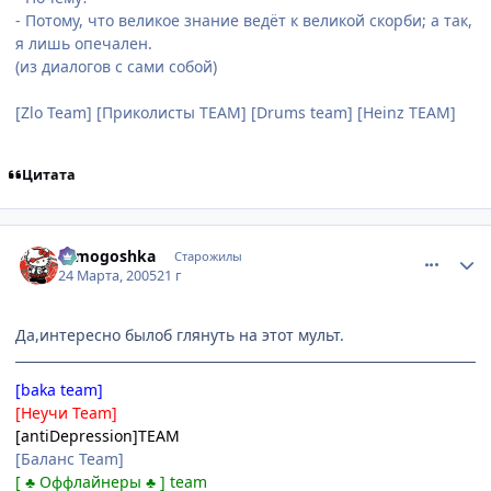
- Потому, что великое знание ведёт к великой скорби; а так,
я лишь опечален.
(из диалогов с сами собой)
[Zlo Team] [Приколисты TEAM] [Drums team] [Heinz TEAM]
Цитата
comment_273582
Статистика автора
tomogoshka
Старожилы
24 Марта, 2005
21 г
Да,интересно былоб глянуть на этот мульт.
[baka team]
[Неучи Team]
[antiDepression]TEAM
[Баланс Team]
[ ♣ Оффлайнеры ♣ ] team