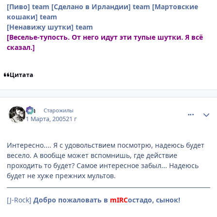
[Пиво] team
[Сделано в Ирландии] team
[Мартовские
кошаки] team
[Ненавижу шутки] team
[Веселье-тупость. От него идут эти тупые шутки. Я всё
сказал.]
Цитата
comment_253650
Статистика автора
Lia
Старожилы
1 Марта, 2005
21 г
Интересно.... Я с удовольствием посмотрю, надеюсь будет
весело. А вообще может вспомнишь, где действие
проходить то будет? Самое интересное забыл... Надеюсь
будет не хуже прежних мультов.
[J-Rock]
Добро пожаловать в
mIRC
остадо, сынок!