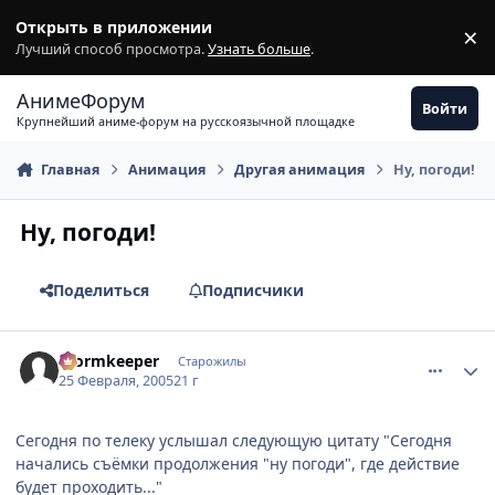
Перейти к содержимому
Открыть в приложении
×
З
Лучший способ просмотра.
Узнать больше
.
АнимеФорум
Войти
Крупнейший аниме-форум на русскоязычной площадке
Главная
Анимация
Другая анимация
Ну, погоди!
Ну, погоди!
Поделиться
Подписчики
comment_250802
Статистика автора
Wormkeeper
Старожилы
25 Февраля, 2005
21 г
Сегодня по телеку услышал следующую цитату "Сегодня
начались съёмки продолжения "ну погоди", где действие
будет проходить..."