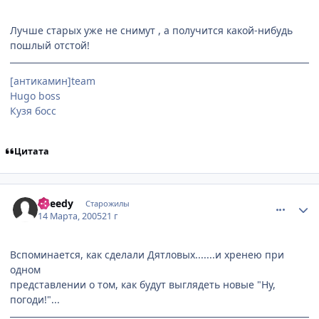
Лучше старых уже не снимут , а получится какой-нибудь
пошлый отстой!
[антикамин]team
Hugo boss
Кузя босс
Цитата
comment_265068
Статистика автора
Speedy
Старожилы
14 Марта, 2005
21 г
Вспоминается, как сделали Дятловых.......и хренею при
одном
представлении о том, как будут выглядеть новые "Ну,
погоди!"...