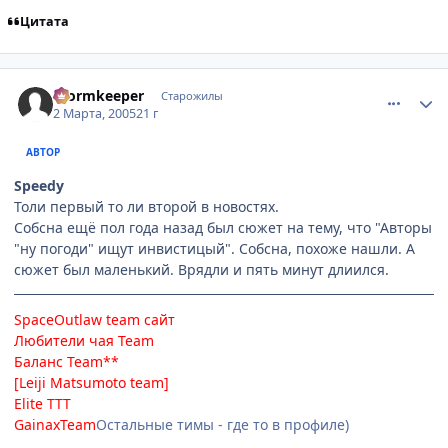
Цитата
comment_254626
Статистика автора
Wormkeeper
Старожилы
2 Марта, 2005
21 г
АВТОР
Speedy
Толи первый то ли второй в новостях.
Собсна ещё пол года назад был сюжет на тему, что "Авторы
"ну погоди" ищут инвистицый". Собсна, похоже нашли. А
сюжет был маленький. Врядли и пять минут длиился.
SpaceOutlaw team
сайт
Любители чая Team
Баланс Team**
[Leiji Matsumoto team]
Elite TTT
GainaxTeam
Остальные тимы - где то в профиле)