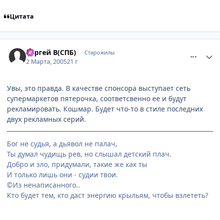
Цитата
comment_254873
Статистика автора
Сергей В(СПБ)
Старожилы
2 Марта, 2005
21 г
Увы, это правда. В качестве спонсора выступает сеть
супермаркетов пятерочка, соответсвенно ее и будут
рекламировать. Кошмар. Будет что-то в стиле последних
двух рекламных серий.
Бог не судья, а дьявол не палач,
Ты думал чудищь рев, но слышал детский плач.
Добро и зло, придумали, такие же как ты
И только лишь они - судии твои.
©Из ненаписанного..
Кто будет тем, кто даст энергию крыльям, чтобы взлететь?