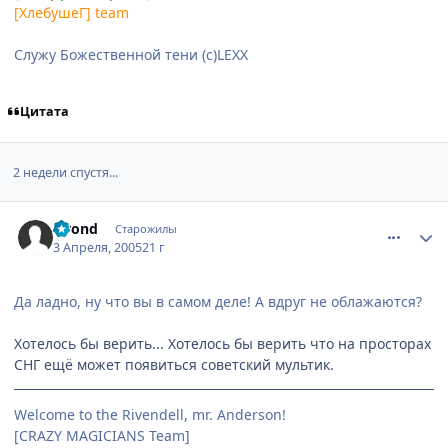
[ХлебушеГ] team
Служу Божественной тени (с)LEXX
Цитата
2 недели спустя...
comment_283238
Статистика автора
Elrond
Старожилы
3 Апреля, 2005
21 г
Да ладно, ну что вы в самом деле! А вдруг не облажаются?
Хотелось бы верить... Хотелось бы верить что на просторах
СНГ ещё может появиться советский мультик.
Welcome to the Rivendell, mr. Anderson!
[CRAZY MAGICIANS Team]