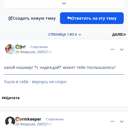
Развернуть обзор темы
Создать новую тему
Ответить на эту тему
П
СТРАНИЦА 1 ИЗ 4
ДАЛЕЕ
comment_251127
Статистика автора
M@r!
Старожилы
26 Февраля, 2005
21 г
какой кошмар! *с надеждой* может тебе послышалось?
Ушла в себя - вернусь не скоро
Цитата
comment_251543
Статистика автора
Wormkeeper
Старожилы
26 Февраля, 2005
21 г