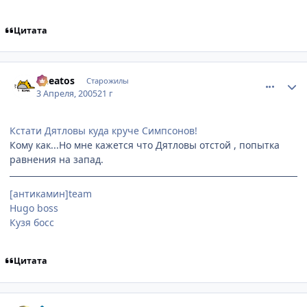
Цитата
comment_283374
Статистика автора
Cheatos
Старожилы
3 Апреля, 2005
21 г
Кстати Дятловы куда круче Симпсонов!
Кому как...Но мне кажется что Дятловы отстой , попытка
равнения на запад.
[антикамин]team
Hugo boss
Кузя босс
Цитата
comment_283411
Статистика автора