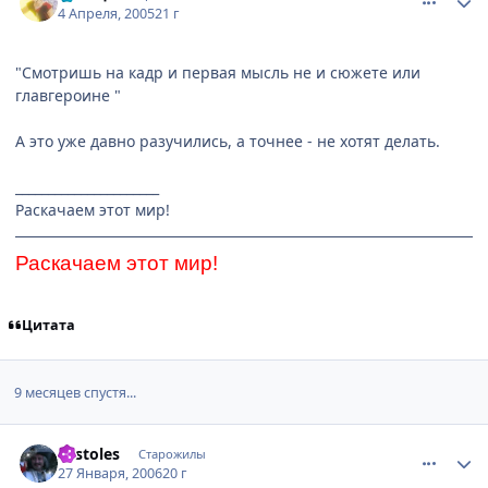
4 Апреля, 2005
21 г
"Смотришь на кадр и первая мысль не и сюжете или
главгероине "
А это уже давно разучились, а точнее - не хотят делать.
______________________
Раскачаем этот мир!
Раскачаем этот мир!
Цитата
9 месяцев спустя...
comment_814373
Статистика автора
Sestoles
Старожилы
27 Января, 2006
20 г