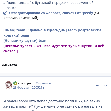
а "волк - алкаш" с бутылкой перцовки. современной.
:unsure:
Отредактировано
28 Февраля, 2005
21 г
от Speedy
(см.
историю изменений)
[Пиво] team
[Сделано в Ирландии] team
[Мартовские
кошаки] team
[Ненавижу шутки] team
[Веселье-тупость. От него идут эти тупые шутки. Я всё
сказал.]
Цитата
comment_253019
Статистика автора
Wishslayer
Старожилы
28 Февраля, 2005
21 г
И зачем ворошить пепел достойно погибших, но вечно
живых в памяти? Лучше ничего не сделают, а нагадят на