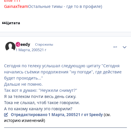
Elite TTT
GainaxTeam
Остальные тимы - где то в профиле)
Цитата
comment_253634
Статистика автора
Speedy
Старожилы
1 Марта, 2005
21 г
Сегодня по телеку услышал следующую цитату "Сегодня
начались съёмки продолжения "ну погоди", где действие
будет проходить..."
Дальше не помню.
Так вот я думаю: "Неужели снимут?"
Я за телеком почти весь день сижу.
Тока не слыхал, чтоб такое говорили.
А по какому каналу это говорили?
Отредактировано
1 Марта, 2005
21 г
от Speedy
(см.
историю изменений)