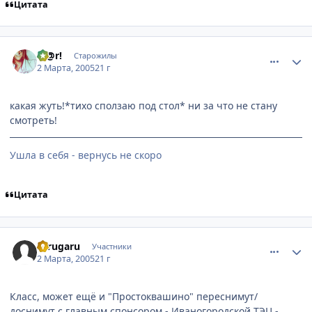
Цитата
comment_254990
Статистика автора
M@r!
Старожилы
2 Марта, 2005
21 г
какая жуть!*тихо сползаю под стол* ни за что не стану
смотреть!
Ушла в себя - вернусь не скоро
Цитата
comment_254994
Статистика автора
STrugaru
Участники
2 Марта, 2005
21 г
Класс, может ещё и "Простоквашино" переснимут/
доснимут с главным спонсором - Иваногородской ТЭЦ -