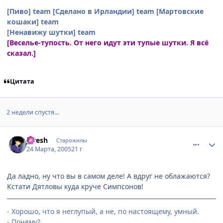
[Пиво] team
[Сделано в Ирландии] team
[Мартовские
кошаки] team
[Ненавижу шутки] team
[Веселье-тупость. От него идут эти тупые шутки. Я всё
сказал.]
Цитата
2 недели спустя...
comment_273418
Статистика автора
JFresh
Старожилы
24 Марта, 2005
21 г
Да ладно, ну что вы в самом деле! А вдруг не облажаются?
Кстати Дятловы куда круче Симпсонов!
- Хорошо, что я неглупый, а не, по настоящему, умный.
- Почему?