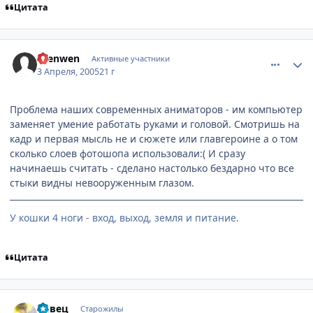
Цитата
comment_283532
Статистика автора
Brenwen
Активные участники
3 Апреля, 2005
21 г
Проблема наших современных аниматоров - им компьютер
заменяет умение работать руками и головой. Смотришь на
кадр и первая мысль не и сюжете или главгероине а о том
сколько слоев фотошопа использовали:( И сразу
начинаешь считать - сделано настолько бездарно что все
стыки видны невооруженным глазом.
У кошки 4 ноги - вход, выход, земля и питание.
Цитата
comment_284214
Статистика автора
Певец
Старожилы