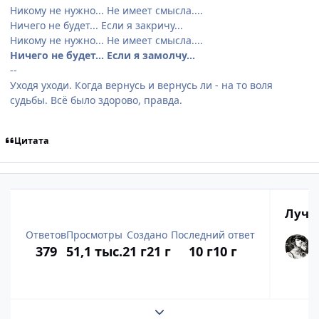
Никому не нужно... Не имеет смысла....
Ничего не будет... Если я закричу...
Никому не нужно... Не имеет смысла....
Ничего не будет... Если я замолчу...
--
Уходя уходи. Когда вернусь и вернусь ли - на то воля
судьбы. Всё было здорово, правда.
Цитата
Лучш
Ответов
Просмотры
Создано
Последний ответ
379
51,1 тыс.
21 г
21 г
10 г
10 г
Развернуть обзор темы