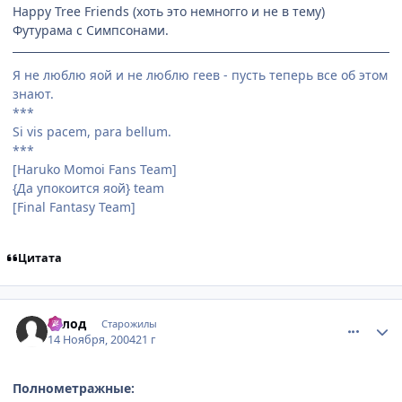
Happy Tree Friends (хоть это немногго и не в тему)
Футурама с Симпсонами.
Я не люблю яой и не люблю геев - пусть теперь все об этом
знают.
***
Si vis pacem, para bellum.
***
[Haruko Momoi Fans Team]
{Да упокоится яой} team
[Final Fantasy Team]
Цитата
comment_153005
Статистика автора
Голод
Старожилы
14 Ноября, 2004
21 г
Полнометражные: