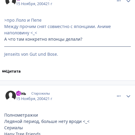
15 Ноября, 2004
21 г
>про Лоло и Пепе
Между прочим снят совместно с японцами. Аниме
наполовину <_<
А что там конкретно японцы делали?
Jenseits von Gut und Bose.
Цитата
comment_154816
Статистика автора
тень
Старожилы
15 Ноября, 2004
21 г
Полнометражки
Ледяной период, больше нету вроди <_<
Сериалы
Hapy Tree Friends