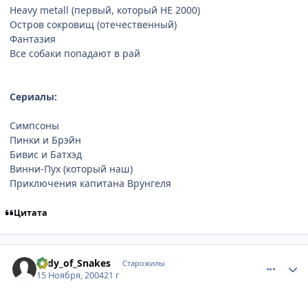
Heavy metall (первый, который НЕ 2000)
Остров сокровищ (отечественный)
Фантазия
Все собаки попадают в рай
Сериалы:
Симпсоны
Пинки и Брэйн
Бивис и Батхэд
Винни-Пух (который наш)
Приключения капитана Врунгеля
Цитата
comment_154409
Статистика автора
Lady_of_Snakes
Старожилы
15 Ноября, 2004
21 г