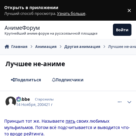
Перейти к содержимому
Открыть в приложении
×
З
Лучший способ просмотра.
Узнать больше
.
АнимеФорум
Войти
Крупнейший аниме-форум на русскоязычной площадке
Главная
Анимация
Другая анимация
Лучшее не-а
Лучшее не-аниме
Поделиться
Подписчики
comment_152922
Статистика автора
Nabbe
Старожилы
14 Ноября, 2004
21 г
Принцып тот же. Называете
пять
своих любимых
мульфильмов. Потом всё подсчитывается и выводится что-
то вроде рейтинга.