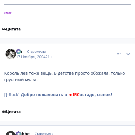
Сейка
Цитата
comment_157102
Статистика автора
Lia
Старожилы
17 Ноября, 2004
21 г
Король лев тоже вещь. В детстве просто обожала, только
грустный мульт.
[J-Rock]
Добро пожаловать в
mIRC
остадо, сынок!
Цитата
comment_157125
Статистика автора
Nabbe
Старожилы