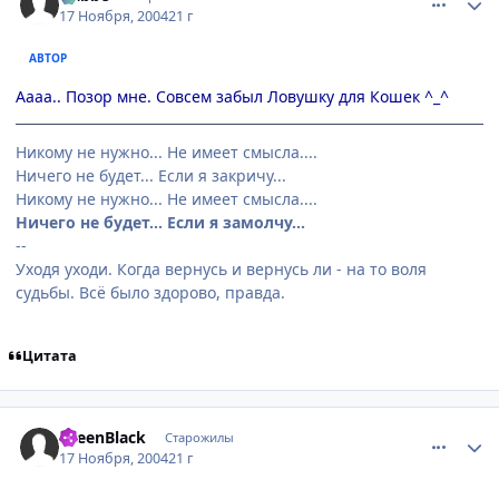
17 Ноября, 2004
21 г
АВТОР
Аааа.. Позор мне. Совсем забыл Ловушку для Кошек ^_^
Никому не нужно... Не имеет смысла....
Ничего не будет... Если я закричу...
Никому не нужно... Не имеет смысла....
Ничего не будет... Если я замолчу...
--
Уходя уходи. Когда вернусь и вернусь ли - на то воля
судьбы. Всё было здорово, правда.
Цитата
comment_157291
Статистика автора
GreenBlack
Старожилы
17 Ноября, 2004
21 г