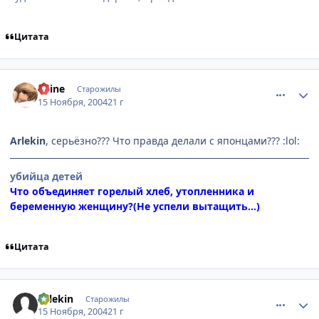
Цитата
comment_155017
Статистика автора
Shine
Старожилы
15 Ноября, 2004
21 г
Arlekin
, серьёзно??? Что правда делали с японцами??? :lol:
убийца детей
Что объединяет горелый хлеб, утопленника и
беременную женщину?(Не успели вытащить...)
Цитата
comment_155119
Статистика автора
Arlekin
Старожилы
15 Ноября, 2004
21 г