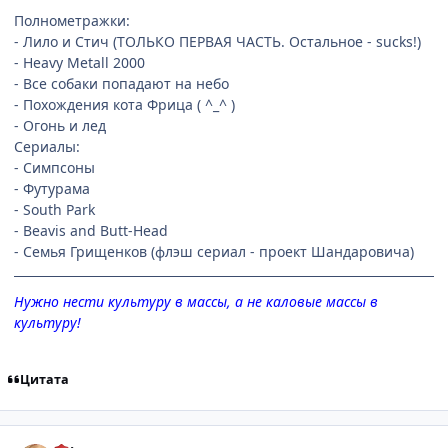
Полнометражки:
- Лило и Стич (ТОЛЬКО ПЕРВАЯ ЧАСТЬ. Остальное - sucks!)
- Heavy Metall 2000
- Все собаки попадают на небо
- Похождения кота Фрица ( ^_^ )
- Огонь и лед
Сериалы:
- Симпсоны
- Футурама
- South Park
- Beavis and Butt-Head
- Семья Грищенков (флэш сериал - проект Шандаровича)
Нужно нести культуру в массы, а не каловые массы в
культуру!
Цитата
comment_153032
Статистика автора