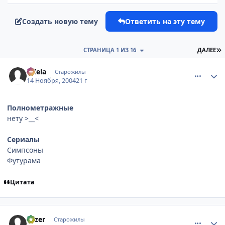
Создать новую тему
Ответить на эту тему
П
СТРАНИЦА 1 ИЗ 16
ДАЛЕЕ
comment_152974
Статистика автора
AKela
Старожилы
14 Ноября, 2004
21 г
Полнометражные
нету >__<
Сериалы
Симпсоны
Футурама
Цитата
comment_152991
Статистика автора
Fazer
Старожилы