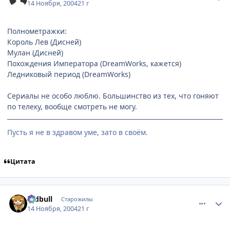
14 Ноября, 2004
21 г
Полнометражки:
Король Лев (Дисней)
Мулан (Дисней)
Похождения Императора (DreamWorks, кажется)
Ледниковый период (DreamWorks)
Сериалы не особо люблю. Большинство из тех, что гоняют
по телеку, вообще смотреть не могу.
Пусть я не в здравом уме, зато в своём.
Цитата
comment_153002
Статистика автора
redbull
Старожилы
14 Ноября, 2004
21 г