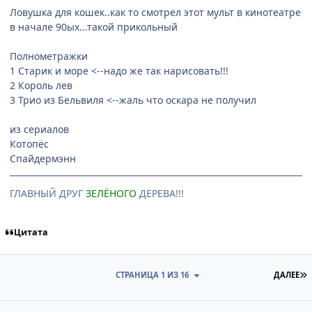
Ловушка для кошек..как то смотрел этот мульт в кинотеатре
в начале 90ых...такой прикольный
Полнометражки
1 Старик и море <--надо же так нарисовать!!!
2 Король лев
3 Трио из Бельвиля <--жаль что оскара не получил
из сериалов
Котопёс
Спайдермэнн
ГЛАВНЫЙ ДРУГ
ЗЕЛЁНОГО
ДЕРЕВА!!!
Цитата
П
СТРАНИЦА 1 ИЗ 16
ДАЛЕЕ