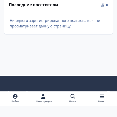
Последние посетители
0
Ни одного зарегистрированного пользователя не
просматривает данную страницу.
Светлый режим
Темный режим
Как в системе
v
k
Язык
Политика конфиденциальности
Войти
Регистрация
Поиск
Меню
Связаться с нами
Cookies
project25
Powered by
Invision Community