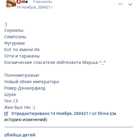
Shine
Старожилы
14 Ноября, 2004
21 г
:)
Сериалы:
Симпсоны
Футурама
Кот по имени Ик
Огги и тараканы
Космические спасатели лейтенанта Марша ^_^
Полнометражки:
Новый облик императора
Ровер Дэнжерфилд
Шрек
Ген-13
Жил был пёс :)
Отредактировано
14 Ноября, 2004
21 г
от Shine
(см.
историю изменений)
убийца детей