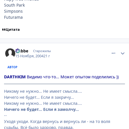
South Park
Simpsons
Futurama
Цитата
comment_154940
Статистика автора
Nabbe
Старожилы
15 Ноября, 2004
21 г
АВТОР
DARTHKIM
Видимо что-то... Может опытом поделились ))
Никому не нужно... Не имеет смысла....
Ничего не будет... Если я закричу...
Никому не нужно... Не имеет смысла....
Ничего не будет... Если я замолчу...
--
Уходя уходи. Когда вернусь и вернусь ли - на то воля
судьбы. Всё было здорово, правда.