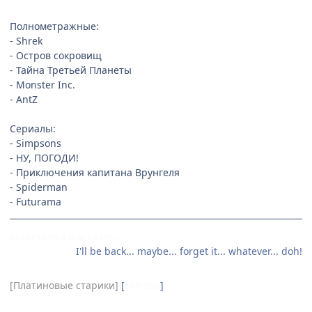
Полнометражные:
- Shrek
- Остров сокровищ
- Тайна Третьей Планеты
- Monster Inc.
- AntZ
Сериалы:
- Simpsons
- НУ, ПОГОДИ!
- Приключения капитана Врунгеля
- Spiderman
- Futurama
встретимся в астрале…
I'll be back... maybe... forget it... whatever... doh!
[Платиновые старики]
[
НИНЗЫ
]