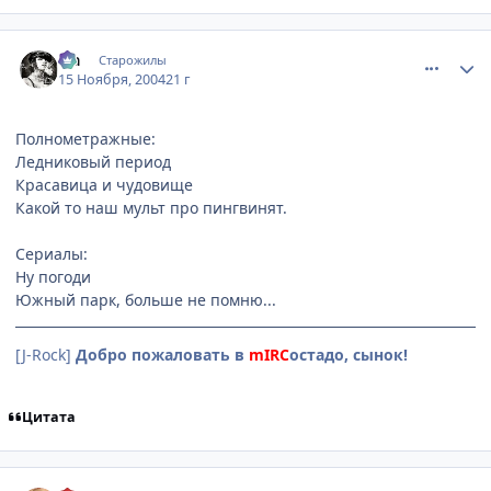
comment_154427
Статистика автора
Lia
Старожилы
15 Ноября, 2004
21 г
Полнометражные:
Ледниковый период
Красавица и чудовище
Какой то наш мульт про пингвинят.
Сериалы:
Ну погоди
Южный парк, больше не помню...
[J-Rock]
Добро пожаловать в
mIRC
остадо, сынок!
Цитата
comment_154583
Статистика автора