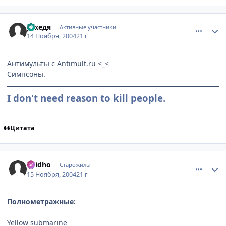
comment_153129
Статистика автора
Джедя
Активные участники
14 Ноября, 2004
21 г
Антимульты с Antimult.ru <_<
Симпсоны.
I don't need reason to kill people.
Цитата
comment_154380
Статистика автора
Raidho
Старожилы
15 Ноября, 2004
21 г
Полнометражные:
Yellow submarine