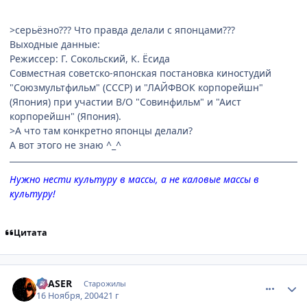
>серьёзно??? Что правда делали с японцами???
Выходные данные:
Режиссер: Г. Сокольский, К. Ёсида
Совместная советско-японская постановка киностудий
"Союзмультфильм" (СССР) и "ЛАЙФВОК корпорейшн"
(Япония) при участии В/О "Совинфильм" и "Аист
корпорейшн" (Япония).
>А что там конкретно японцы делали?
А вот этого не знаю ^_^
Нужно нести культуру в массы, а не каловые массы в
культуру!
Цитата
comment_155295
Статистика автора
ERASER
Старожилы
16 Ноября, 2004
21 г