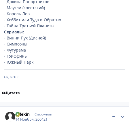
- Долина Папортников
- Маугли (советский)
- Король Лев
- Хоббит или Туда и Обратно
- Тайна Третьей Планеты
Сериалы:
- Винни Пух (Дисней)
- Симпсоны
- Футурама
- Гриффины
- Южный Парк
Oh, fuck it...
Цитата
comment_153031
Статистика автора
Arlekin
Старожилы
14 Ноября, 2004
21 г