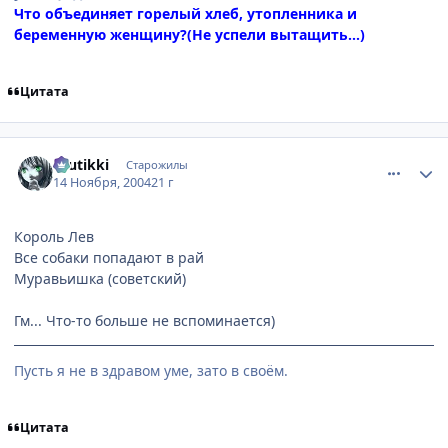
Что объединяет горелый хлеб, утопленника и
беременную женщину?(Не успели вытащить...)
Цитата
comment_153039
Статистика автора
tuutikki
Старожилы
14 Ноября, 2004
21 г
Король Лев
Все собаки попадают в рай
Муравьишка (советский)
Гм... Что-то больше не вспоминается)
Пусть я не в здравом уме, зато в своём.
Цитата