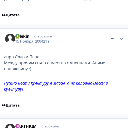
Цитата
comment_154717
Статистика автора
Arlekin
Старожилы
15 Ноября, 2004
21 г
>про Лоло и Пепе
Между прочим снят совместно с японцами. Аниме
наполовину :)
Нужно нести культуру в массы, а не каловые массы в
культуру!
Цитата
comment_154764
Статистика автора
DARTHKIM
Старожилы