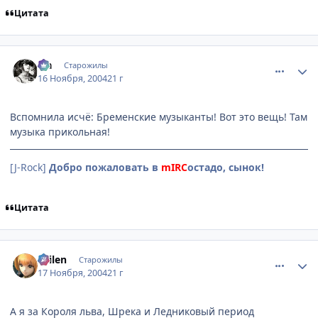
Цитата
comment_155657
Статистика автора
Lia
Старожилы
16 Ноября, 2004
21 г
Вспомнила исчё: Бременские музыканты! Вот это вещь! Там
музыка прикольная!
[J-Rock]
Добро пожаловать в
mIRC
остадо, сынок!
Цитата
comment_157065
Статистика автора
Sailen
Старожилы
17 Ноября, 2004
21 г
А я за Короля льва, Шрека и Ледниковый период