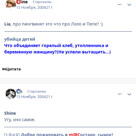
Shine
Старожилы
15 Ноября, 2004
21 г
Lia
, про пингвинят это что про Лоло и Пепе? :)
убийца детей
Что объединяет горелый хлеб, утопленника и
беременную женщину?(Не успели вытащить...)
Цитата
comment_154599
Статистика автора
Lia
Старожилы
15 Ноября, 2004
21 г
Shine
Угу, оно самое.
[J-Rock]
Добро пожаловать в
mIRC
остадо, сынок!