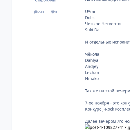
Старожилы
U*mi
290
0
посты
Репутация
Dolls
Четыре Четверти
Suki Da
И отдельные исполни
Чёкола
Dahlya
Andjey
Li-chan
Ninako
Так же на этой вечер
7-ое ноября - это кон
Конкурс J-Rock коспл
Далее вечером 7го ноя