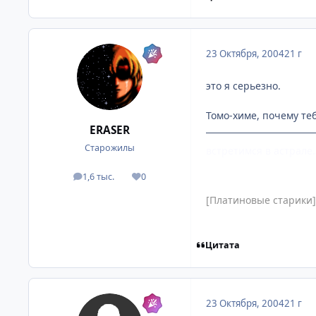
23 Октября, 2004
21 г
это я серьезно.
Томо-химе, почему теб
ERASER
Старожилы
встретимся в астрале
1,6 тыс.
0
посты
Репутация
[Платиновые старики]
Цитата
23 Октября, 2004
21 г