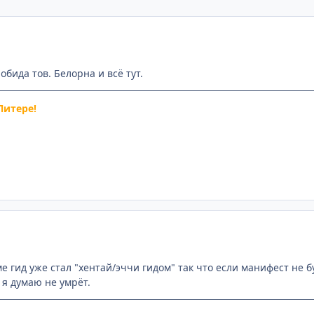
бида тов. Белорна и всё тут.
Питере!
ме гид уже стал "хентай/эччи гидом" так что если манифест не б
о я думаю не умрёт.