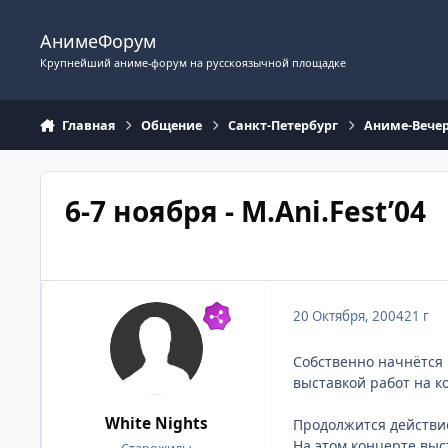
Перейти к содержимому
АнимеФорум
Крупнейший аниме-форум на русскоязычной площадке
Главная
Общение
Санкт-Петербург
Аниме-Вече
6-7 ноября - M.Ani.Fest’04
20 Октября, 2004
21 г
Собственно начнётся 
выставкой работ на к
White Nights
Продолжится действие
На этом концерте выс