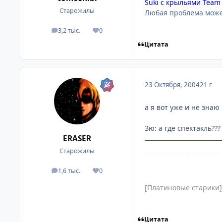
Suki с крыльями Tea
Старожилы
Любая проблема може
3,2 тыс.
0
посты
Репутация
Цитата
23 Октября, 2004
21 г
а я вот уже и не знаю 
Зю: а где спектакль???
ERASER
Старожилы
встретимся в астрале
1,6 тыс.
0
посты
Репутация
[Платиновые старики]
Цитата