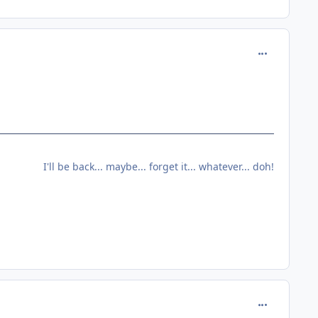
comment_128
I'll be back... maybe... forget it... whatever... doh!
comment_128