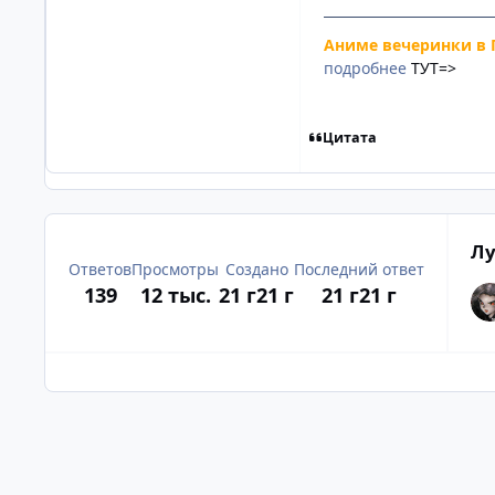
Аниме вечеринки в 
подробнее
ТУТ=>
Цитата
Лу
Ответов
Просмотры
Создано
Последний ответ
139
12 тыс.
21 г
21 г
21 г
21 г