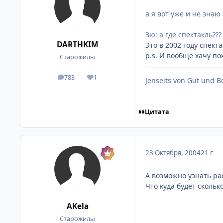
а я вот уже и не знаю 
Зю: а где спектакль???
DARTHKIM
Это в 2002 году спект
p.s. И вообще хачу пок
Старожилы
783
1
посты
Репутация
Jenseits von Gut und B
Цитата
23 Октября, 2004
21 г
А возможно узнать ра
Что куда будет сколько
AKela
Старожилы