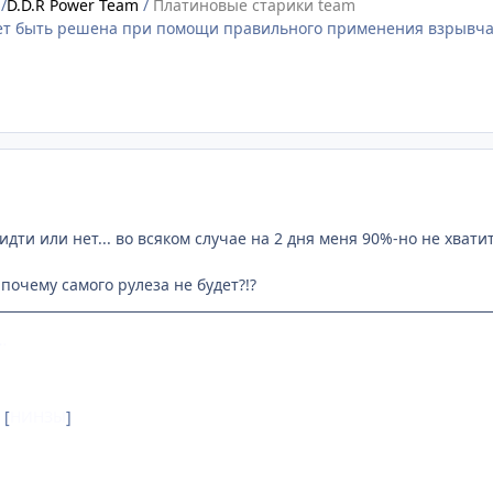
m
/
D.D.R Power Team
/
Платиновые старики team
т быть решена при помощи правильного применения взрывча
идти или нет... во всяком случае на 2 дня меня 90%-но не хватит.
 почему самого рулеза не будет?!?
…
[
НИНЗЫ
]