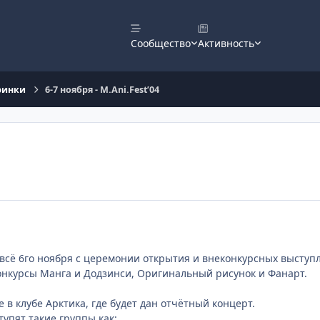
Сообщество
Активность
ринки
6-7 ноября - M.Ani.Fest’04
всё 6го ноября с церемонии открытия и внеконкурсных выступл
онкурсы Манга и Додзинси, Оригинальный рисунок и Фанарт.
 в клубе Арктика, где будет дан отчётный концерт.
тупят такие группы как: