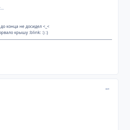
..
 до конца не досидел <_<
вало крышу :blink: :) :)
comment_128