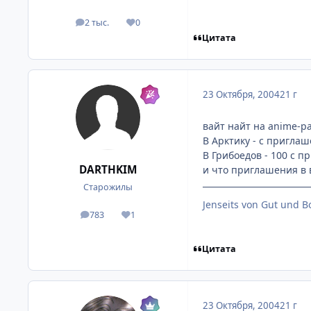
2 тыс.
0
посты
Репутация
Цитата
23 Октября, 2004
21 г
вайт найт на anime-pa
В Арктику - с приглаш
В Грибоедов - 100 с п
DARTHKIM
и что приглашения в в
Старожилы
Jenseits von Gut und B
783
1
посты
Репутация
Цитата
23 Октября, 2004
21 г