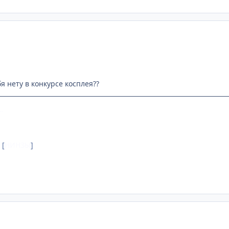
я нету в конкурсе косплея??
…
[
НИНЗЫ
]