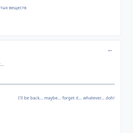
тых веществ
comment_128
..
I'll be back... maybe... forget it... whatever... doh!