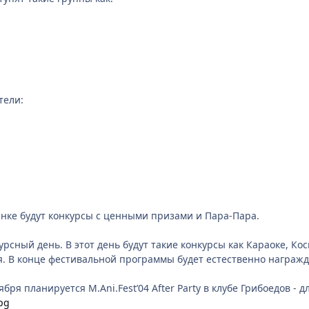
тели:
инке будут конкурсы с ценными призами и Пара-Пара.
курсный день. В этот день будут такие конкурсы как Караоке, 
ея. В конце фестивальной программы будет естественно награж
бря планируется M.Ani.Fest’04 After Party в клубе Грибоедов - д