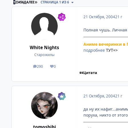
ПОСЛЕДНЯЯ СТРАНИЦА
1
2
3
4
5
6
ДАЛЕЕ
СТРАНИЦА 1 ИЗ 6
21 Октября, 2004
21 г
Полная чушь. Личная о
Аниме вечеринки в 
White Nights
подробнее
ТУТ=>
Старожилы
290
0
посты
Репутация
Цитата
21 Октября, 2004
21 г
да ну их нафиг...аним
поруха, никто от этог
tomoshibi