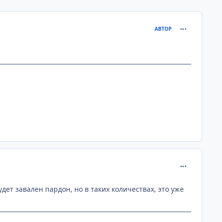
comment_125
АВТОР
comment_125
удет завален пардон, но в таких количествах, это уже