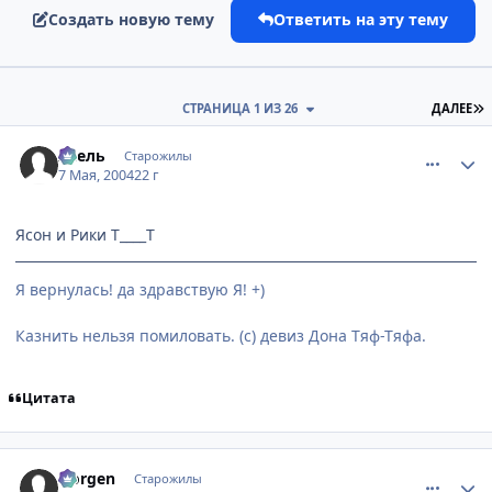
Создать новую тему
Ответить на эту тему
П
СТРАНИЦА 1 ИЗ 26
ДАЛЕЕ
comment_23671
Статистика автора
Асель
Старожилы
7 Мая, 2004
22 г
Ясон и Рики T____T
Я вернулась! да здравствую Я! +)
Казнить нельзя помиловать. (с) девиз Дона Тяф-Тяфа.
Цитата
comment_23672
Статистика автора
Norgen
Старожилы