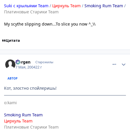
Suki с крыльями Team
/
Циркуль Team
/
Smoking Rum Team
/
Платиновые Старики Team
My scythe slipping down...To slice you now ^_\\
Цитата
comment_23720
Статистика автора
Norgen
Старожилы
7 Мая, 2004
22 г
АВТОР
Кот, злостно спойлеришь!
o:kami
Smoking Rum Team
Циркуль Team
Платиновые Старики Team