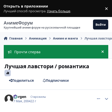
Перейти к содержимому
Открыть в приложении
×
З
Лучший способ просмотра.
Узнать больше
.
АнимеФорум
Войти
Крупнейший аниме-форум на русскоязычной площадке
Главная
Анимация
Аниме и манга
Лучшая лавстор
Прочти сперва
Скры
Лучшая лавстори / романтика
Поделиться
Подписчики
comment_23669
Статистика автора
Norgen
Старожилы
7 Мая, 2004
22 г