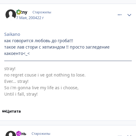
comment_23796
Статистика автора
le2ny
Старожилы
7 Мая, 2004
22 г
Saikano
как говорится любовь до гроба!!!
такое лав стори с хепиэндом !! просто загледение
какоенто<_<
stray!
no regret couse i ve got nothing to lose.
Ever... stray!
So i'm gonna live my life as i choose,
Until i fall, stray!
Цитата
comment_23809
Статистика автора
тень
Старожилы