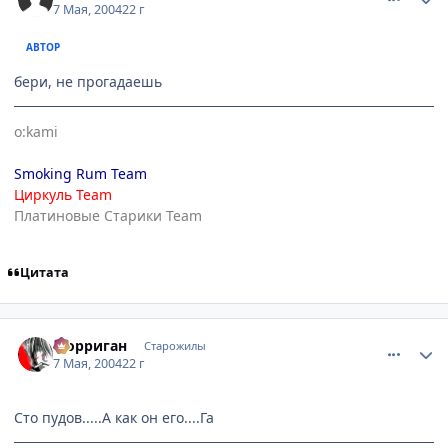
7 Мая, 2004
22 г
АВТОР
бери, не прогадаешь
o:kami
Smoking Rum Team
Циркуль Team
Платиновые Старики Team
Цитата
comment_23718
Статистика автора
Морриган
Старожилы
7 Мая, 2004
22 г
Сто пудов.....А как он его....Га