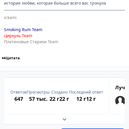
история любви, которая больше всего вас тронула
o:kami
Smoking Rum Team
Циркуль Team
Платиновые Старики Team
Цитата
Лучш
Ответов
Просмотры
Создано
Последний ответ
647
57 тыс.
22 г
22 г
12 г
12 г
Развернуть обзор темы