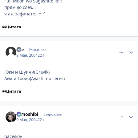
Full Moon wo Sagashite !!!!!!
прям до слёз...
я аж зафанател ^_^
Цитата
comment_24064
Статистика автора
Eve
Участники
9 Мая, 2004
22 г
Юки и Шуичи(Gravik)
Айя и Тоойя(Ayashi no ceres)
Цитата
comment_24090
Статистика автора
tomoshibi
Старожилы
9 Мая, 2004
22 г
расефон