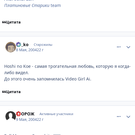
Платиновые Старики
team
Цитата
comment_23851
Статистика автора
Ge_ko
Старожилы
8 Мая, 2004
22 г
Hoshi no Koe - самая трогательная любовь, которую я когда-
либо видел.
До этого очень запомнилась Video Girl Ai.
Цитата
comment_23992
Статистика автора
СТОРОЖ
Активные участники
9 Мая, 2004
22 г