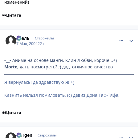
изменений)
Цитата
comment_23714
Статистика автора
Асель
Старожилы
7 Мая, 2004
22 г
-__- Аниме на основе манги. Клин Любви, короче...+)
Morte
, дать посмотреть? ;) двд. отличное качество
Я вернулась! да здравствую Я! +)
Казнить нельзя помиловать. (с) девиз Дона Тяф-Тяфа.
Цитата
comment_23717
Статистика автора
Norgen
Старожилы