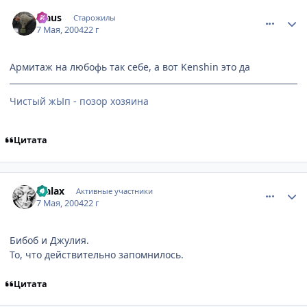
comment_23781
Статистика автора
klaus
Старожилы
7 Мая, 2004
22 г
Армитаж на любофь так себе, а вот Kenshin это да
Чистый жЫп - позор хозяина
Цитата
comment_23795
Статистика автора
Malax
Активные участники
7 Мая, 2004
22 г
Бибоб и Джулия.
То, что действительно запомнилось.
Цитата