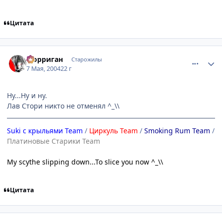
Цитата
comment_23721
Статистика автора
Морриган
Старожилы
7 Мая, 2004
22 г
Ну...Ну и ну.
Лав Стори никто не отменял ^_\\
Suki с крыльями Team
/
Циркуль Team
/
Smoking Rum Team
/
Платиновые Старики Team
My scythe slipping down...To slice you now ^_\\
Цитата
comment_23723
Статистика автора