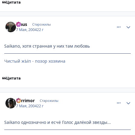
Цитата
comment_23738
Статистика автора
klaus
Старожилы
7 Мая, 2004
22 г
Saikano, хотя странная у них там любовь
Чистый жЫп - позор хозяина
Цитата
comment_23769
Статистика автора
Berrimor
Старожилы
7 Мая, 2004
22 г
Saikano однозначно и есчё Голос далёкой звезды...