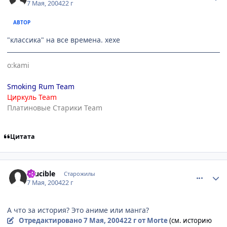
7 Мая, 2004
22 г
АВТОР
"классика" на все времена. хехе
o:kami
Smoking Rum Team
Циркуль Team
Платиновые Старики Team
Цитата
comment_23702
Статистика автора
Crucible
Старожилы
7 Мая, 2004
22 г
А что за история? Это аниме или манга?
Отредактировано
7 Мая, 2004
22 г
от Morte
(см. историю