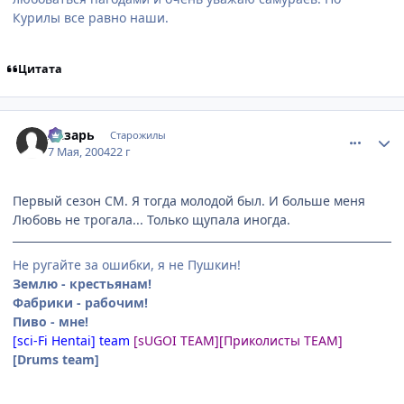
Курилы все равно наши.
Цитата
comment_23731
Статистика автора
Лазарь
Старожилы
7 Мая, 2004
22 г
Первый сезон СМ. Я тогда молодой был. И больше меня
Любовь не трогала... Только щупала иногда.
Не ругайте за ошибки, я не Пушкин!
Землю - крестьянам!
Фабрики - рабочим!
Пиво - мне!
[sci-Fi Hentai] team
[sUGOI TEAM]
[Приколисты TEAM]
[Drums team]