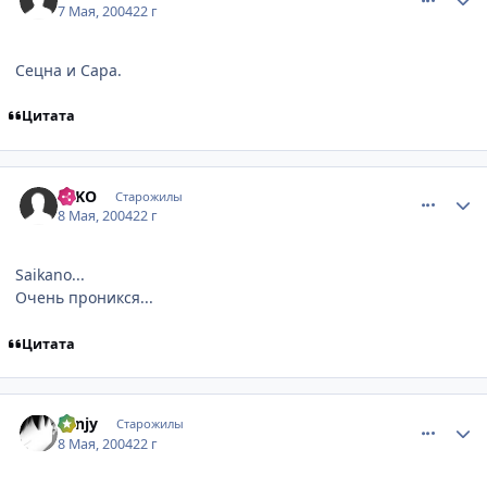
7 Мая, 2004
22 г
Сецна и Сара.
Цитата
comment_23833
Статистика автора
BsKO
Старожилы
8 Мая, 2004
22 г
Saikano...
Очень проникся...
Цитата
comment_23834
Статистика автора
Fynjy
Старожилы
8 Мая, 2004
22 г