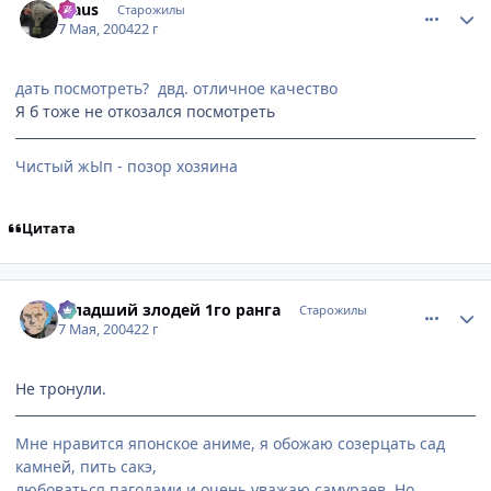
klaus
Старожилы
7 Мая, 2004
22 г
дать посмотреть? двд. отличное качество
Я б тоже не откозался посмотреть
Чистый жЫп - позор хозяина
Цитата
comment_23727
Статистика автора
Младший злодей 1го ранга
Старожилы
7 Мая, 2004
22 г
Не тронули.
Мне нравится японское аниме, я обожаю созерцать сад
камней, пить сакэ,
любоваться пагодами и очень уважаю самураев. Но