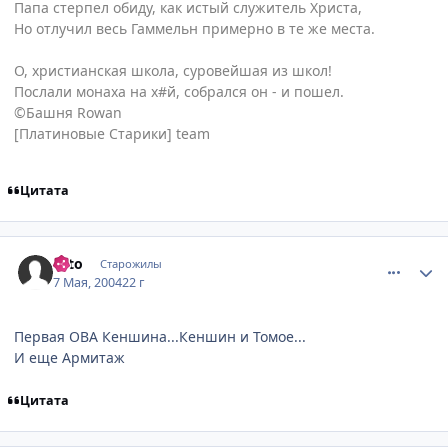
Папа стерпел обиду, как истый служитель Христа,
Но отлучил весь Гаммельн примерно в те же места.
О, христианская школа, суровейшая из школ!
Послали монаха на х#й, собрался он - и пошел.
©Башня Rowan
[Платиновые Старики] team
Цитата
comment_23777
Статистика автора
Hito
Старожилы
7 Мая, 2004
22 г
Первая ОВА Кеншина...Кеншин и Томое...
И еще Армитаж
Цитата