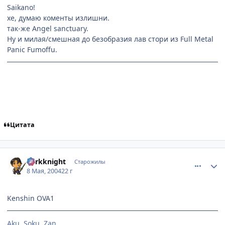
Saikano!
хе, думаю коменты излишни.
так-же Angel sanctuary.
Ну и милая/смешная до безобразия лав стори из Full Metal
Panic Fumoffu.
can't you see... i'm as holy as can be.
Цитата
comment_23841
Статистика автора
darkknight
Старожилы
8 Мая, 2004
22 г
Kenshin OVA1
Aku. Soku. Zan