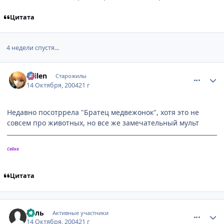
Цитата
4 недели спустя...
comment_119549
Статистика автора
Sailen
Старожилы
14 Октября, 2004
21 г
Недавно посотррела "Братец медвежонок", хотя это не
совсем про животных, но все же замечательный мульт
Сейка
Цитата
comment_120044
Статистика автора
Хель
Активные участники
14 Октября, 2004
21 г