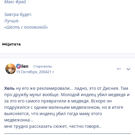
Макс Фрай
Завтра будет.
Лучше.
«Шесть с половиной»
Цитата
comment_120340
Статистика автора
Sailen
Старожилы
15 Октября, 2004
21 г
Хель
ну его же рекламировали... ладно, это от Диснея. Там
про дружбу мульт вообще. Молодой индеец убил медведя и
за это его самого превратили в медведя. Вскоре он
подружился с одним маленьим медвежонком, но в итоге
выясняется, что индеец убил тогда маму этого
медвежонка...
мне трудно рассказать сюжет, честно говоря..