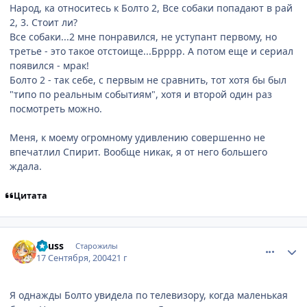
Народ, ка относитесь к Болто 2, Все собаки попадают в рай
2, 3. Стоит ли?
Все собаки...2 мне понравился, не уступант первому, но
третье - это такое отстоище...Брррр. А потом еще и сериал
появился - мрак!
Болто 2 - так себе, с первым не сравнить, тот хотя бы был
"типо по реальным событиям", хотя и второй один раз
посмотреть можно.
Меня, к моему огромному удивлению совершенно не
впечатлил Спирит. Вообще никак, я от него большего
ждала.
Цитата
comment_102849
Статистика автора
Reuss
Старожилы
17 Сентября, 2004
21 г
Я однажды Болто увидела по телевизору, когда маленькая