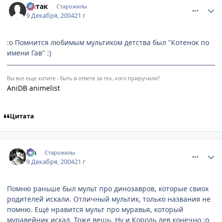
Натак
Старожилы
9 Декабря, 2004
21 г
:o Помнится любимым мультиком детства был "Котенок по
имени Гав" :)
Вы все еще хотите - быть в ответе за тех, кого приручили?
AniDB animelist
Цитата
comment_185553
Статистика автора
Lia
Старожилы
9 Декабря, 2004
21 г
Помню раньше был мульт про динозавров, которые свиох
родителей искали. Отличный мультик, только названия не
помню. Ещё нравится мульт про муравья, который
муравейник искал. Тоже вещь. Ну и Король лев конечно :o