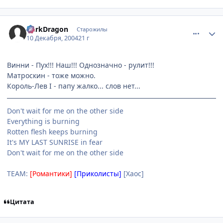
comment_186408
Статистика автора
DarkDragon
Старожилы
10 Декабря, 2004
21 г
Винни - Пух!!! Наш!!! Однозначно - рулит!!!
Матроскин - тоже можно.
Король-Лев I - папу жалко... слов нет...
Don't wait for me on the other side
Everything is burning
Rotten flesh keeps burning
It's MY LAST SUNRISE in fear
Don't wait for me on the other side
TEAM:
[Романтики]
[Приколисты]
[Хаос]
Цитата