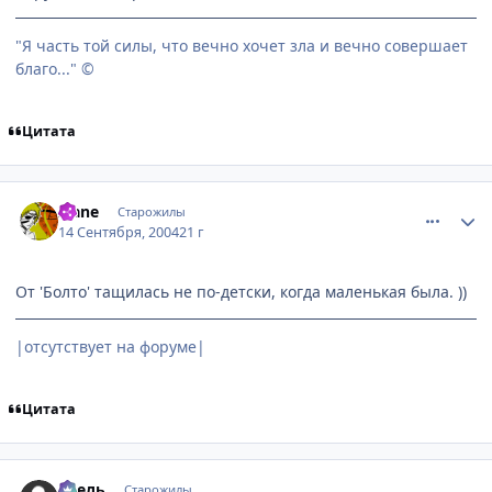
"Я часть той силы, что вечно хочет зла и вечно совершает
благо..." ©
Цитата
comment_101177
Статистика автора
Isane
Старожилы
14 Сентября, 2004
21 г
От 'Болто' тащилась не по-детски, когда маленькая была. ))
|отсутствует на форуме|
Цитата
comment_101723
Статистика автора
Асель
Старожилы