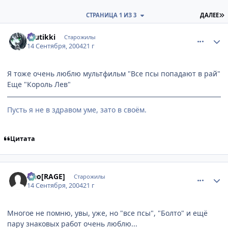
П
СТРАНИЦА 1 ИЗ 3
ДАЛЕЕ
comment_101145
Статистика автора
tuutikki
Старожилы
14 Сентября, 2004
21 г
Я тоже очень люблю мультфильм "Все псы попадают в рай"
Еще "Король Лев"
Пусть я не в здравом уме, зато в своём.
Цитата
comment_101153
Статистика автора
Neo[RAGE]
Старожилы
14 Сентября, 2004
21 г
Многое не помню, увы, уже, но "все псы", "Болто" и ещё
пару знаковых работ очень люблю...