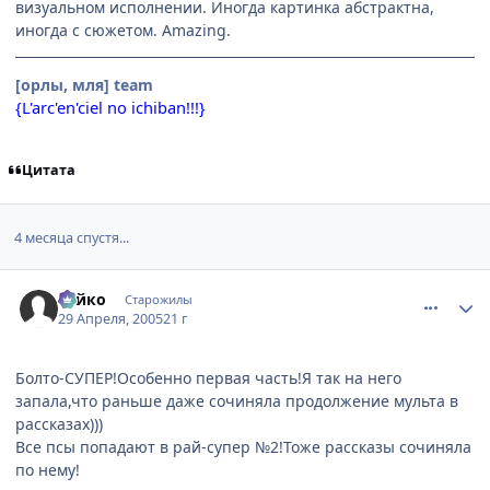
визуальном исполнении. Иногда картинка абстрактна,
иногда с сюжетом. Amazing.
[орлы, мля] team
{L'arc'en'ciel no ichiban!!!}
Цитата
4 месяца спустя...
comment_310882
Статистика автора
Рэйко
Старожилы
29 Апреля, 2005
21 г
Болто-СУПЕР!Особенно первая часть!Я так на него
запала,что раньше даже сочиняла продолжение мульта в
рассказах)))
Все псы попадают в рай-супер №2!Тоже рассказы сочиняла
по нему!