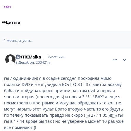
Сейка
Цитата
1 месяц спустя...
comment_184716
Статистика автора
_EXTRIMalka_
Участники
8 Декабря, 2004
21 г
гы людиииииии! я в осадке сегодня проходила мимо
полатки DVD и че я увидела БОЛТО 3 ! ! !! я завтра возьму
бабла и пойду затарюсь причем на этом dvd и первая
часть и вторая (про его дочь) и новая 3 ! ! ! ! ВАХ! а еще я
посмотрела в програмке и могу вас обрадовать те кот. не
могут нарыть этот мульт Болто вторую часть то его будуть
по телеку показывать правдо не скоро ! ))) 27.11.05 ))))))) гы
гы в 17:44 вроде бы так ! но не уверенна может 10 раз уже
все поменяют )!