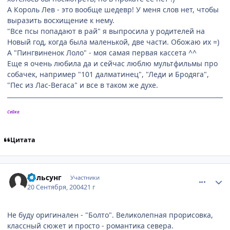
А Король Лев - это вообще шедевр! У меня слов нет, чтобы
выразить восхищение к нему.
"Все псы попадают в рай" я выпросила у родителей на
Новый год, когда была маленькой, две части. Обожаю их =)
А "Пингвиненок Лоло" - моя самая первая кассета ^^
Еще я очень любила да и сейчас люблю мультфильмы про
собачек, например "101 далматинец", "Леди и Бродяга",
"Пес из Лас-Вегаса" и все в таком же духе.
Сейка
Цитата
comment_104409
Статистика автора
Вольсунг
Участники
20 Сентября, 2004
21 г
Не буду оригинален - "Болто". Великолепная прорисовка,
классный сюжет и просто - романтика севера.