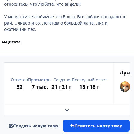
относитесь, что любите, что видели?
У меня самые любимые это Болто, Все собаки попадают в
рай, Оливер и со, Легенда о большой лапе, Лис и
охотничий пес.
Цитата
Лучш
Ответов
Просмотры
Создано
Последний ответ
52
7 тыс.
21 г
21 г
18 г
18 г
Развернуть обзор темы
Создать новую тему
Ответить на эту тему