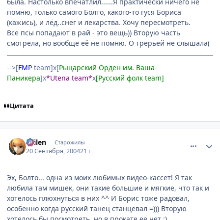
была. Настолько впечатлил......Я практически ничего не
помню, только самого Болто, какого-то гуся Бориса
(кажись), и лёд..снег и лекарства. Хочу пересмотреть.
Все псы попадают в рай - это вещь)) Вторую часть
смотрела, но вообще её не помню. О трерьей не слышала(
-->[
FMP
team]х[
Рыцарский Орден им. Ваша-
Паникера
]х
*Utena team*
х
[Русский фолк team]
Цитата
comment_104404
Статистика автора
Sailen
Старожилы
20 Сентября, 2004
21 г
Эх, Болто... одна из моих любимых видео-кассет! Я так
любила там мишек, они такие большие и мягкие, что так и
хотелось плюхнуться в них ^^ И Борис тоже радовал,
особенно когда русский танец станцевал =))) Вторую
хотелось бы посмотреть, но в прокате ее нет :)