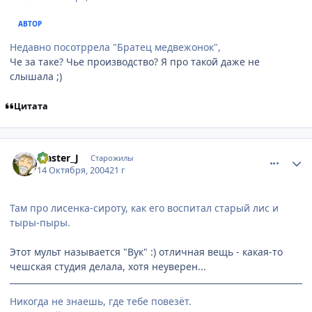
АВТОР
Недавно посотррела "Братец медвежонок",
Че за таке? Чье производство? Я про такой даже не
слышала ;)
Цитата
comment_120144
Статистика автора
Master_J
Старожилы
14 Октября, 2004
21 г
Там про лисенка-сироту, как его воспитал старый лис и
тыры-пыры.
Этот мульт называется "Вук" :) отличная вещь - какая-то
чешская студия делала, хотя неуверен...
Никогда не знаешь, где тебе повезёт.