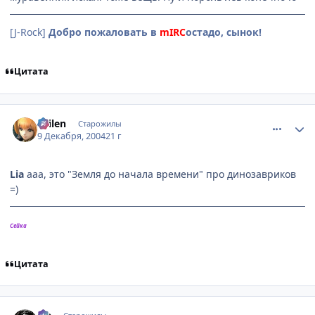
[J-Rock]
Добро пожаловать в
mIRC
остадо, сынок!
Цитата
comment_185573
Статистика автора
Sailen
Старожилы
9 Декабря, 2004
21 г
Lia
ааа, это "Земля до начала времени" про динозавриков
=)
Сейка
Цитата
comment_185598
Статистика автора