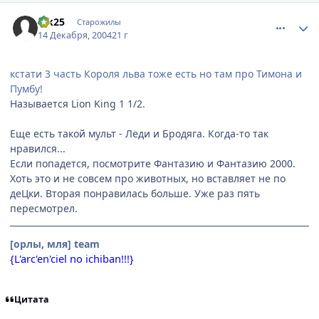
comment_190169
Статистика автора
Vik25
Старожилы
14 Декабря, 2004
21 г
кстати 3 часть Короля льва тоже есть но там про Тимона и
Пумбу!
Называется Lion King 1 1/2.
Еще есть такой мульт - Леди и Бродяга. Когда-то так
нравился...
Если попадется, посмотрите Фантазию и Фантазию 2000.
Хоть это и не совсем про животных, но вставляет не по
деЦки. Вторая понравилась больше. Уже раз пять
пересмотрел.
[орлы, мля] team
{L'arc'en'ciel no ichiban!!!}
Цитата