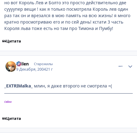
но вот Король Лев и Болто это просто действительно две
суууупер вещи ! как я только посмотрела Король лев один
раз так он и врезался в мою память на всю жизнь! я много
кратно просмотриваю его и по сей день! кстати 3 часть
Короля льва тоже есть но там про Тимона и Пумбу!
Цитата
comment_185446
Статистика автора
Sailen
Старожилы
9 Декабря, 2004
21 г
_EXTRIMalka_
млин, я даже второго не смотрела =(
Сейка
Цитата
comment_185546
Статистика автора