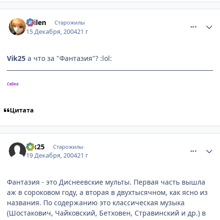
comment_191823
Статистика автора
Sailen
Старожилы
15 Декабря, 2004
21 г
Vik25
а что за "Фантазия"? :lol:
Сейка
Цитата
comment_196611
Статистика автора
Vik25
Старожилы
19 Декабря, 2004
21 г
Фантазия - это Диснеевские мульты. Первая часть вышла
аж в сороковом году, а вторая в двухтысячном, как ясно из
названия. По содержанию это классическая музыка
(Шостакович, Чайковский, Бетховен, Стравинский и др.) в