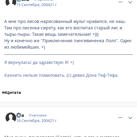
15 Сентября, 2004
21 г
А мне про лисов нарисованный мульт нравился. не наш.
Там про лисенка-сироту, как его воспитал старый лис и
тыры-пыры. Такая вещь замечательная! +)))
Ну и конечно же "Приключения пингивиненка Лоло". Один
из любимейших. +)
Я вернулась! да здравствую Я! +)
Казнить нельзя помиловать. (с) девиз Дона Тяф-Тяфа.
Цитата
comment_102395
Статистика автора
Mia
Участники
16 Сентября, 2004
21 г