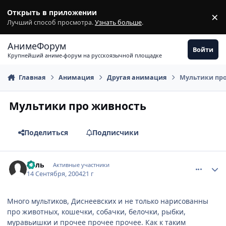
Перейти к содержимому
Открыть в приложении
×
З
Лучший способ просмотра.
Узнать больше
.
АнимеФорум
Войти
Крупнейший аниме-форум на русскоязычной площадке
Главная
Анимация
Другая анимация
Мультики пр
Мультики про живность
Поделиться
Подписчики
comment_101027
Статистика автора
Хель
Активные участники
14 Сентября, 2004
21 г
Много мультиков, Диснеевских и не только нарисованны
про животных, кошечки, собачки, белочки, рыбки,
муравьишки и прочее прочее прочее. Как к таким