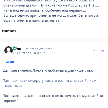
Мне очень понравился "Болто", хоть я его и смотрела
очень-очень давно... Ну и конечно же Король Лев 1, 2 ....
Как я над ними плакала, особенно над первым....
Больше сейчас припомнить не могу.. может быть потом
еще чего-нить в памяти всплывет....
Цитата
comment_102489
Статистика автора
Хель
Активные участники
16 Сентября, 2004
21 г
АВТОР
Да, пингвиненок Лоло это любимый мультик детства.
Там про лисенка-сироту, как его воспитал старый лис и
тыры-пыры.
Тож смотрела, как называется не вспомню, но мультик был
хороший.