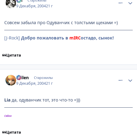
Lia
Старожилы
9 Декабря, 2004
21 г
Совсем забыла про Одуванчик с толстыми щеками =)
[J-Rock]
Добро пожаловать в
mIRC
остадо, сынок!
Цитата
comment_185748
Статистика автора
Sailen
Старожилы
9 Декабря, 2004
21 г
Lia
да, одуванчик тот, это что-то =)))
Сейка
Цитата