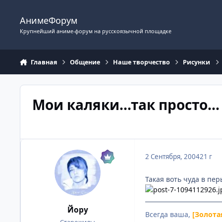
Перейти к содержимому
АнимеФорум
Крупнейший аниме-форум на русскоязычной площадке
Главная
Общение
Наше творчество
Рисунки
Мои каляки...так просто...
2 Сентября, 2004
21 г
Такая воть чуда в пер
Йору
Всегда ваша,
[Золота