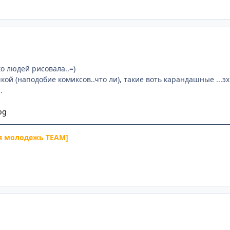
о людей рисовала..=)
кой (наподобие комиксов..что ли), такие воть карандашные ...э
.
я молодежь TEAM]