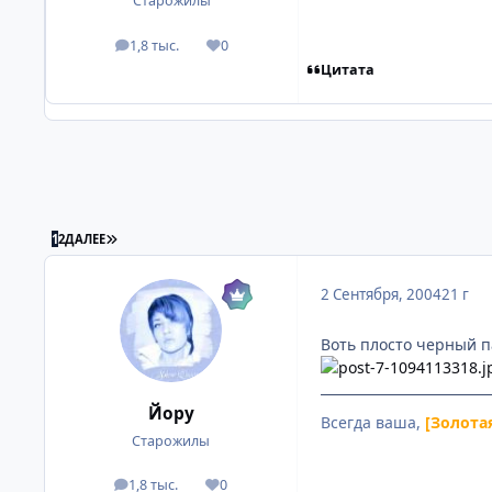
Старожилы
1,8 тыс.
0
посты
Репутация
Цитата
ПОСЛЕДНЯЯ СТРАНИЦА
1
2
ДАЛЕЕ
2 Сентября, 2004
21 г
Воть плосто черный па
Йору
Всегда ваша,
[Золота
Старожилы
1,8 тыс.
0
посты
Репутация