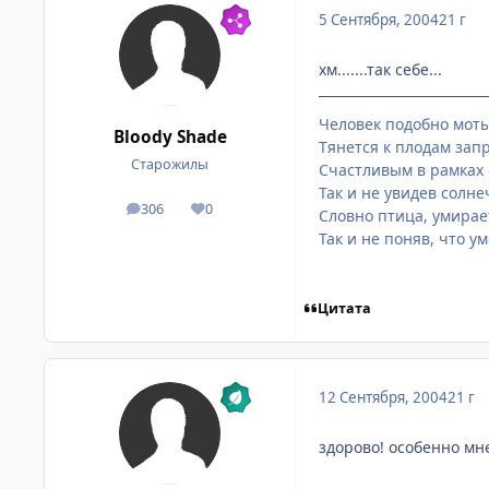
5 Сентября, 2004
21 г
хм.......так себе...
Человек подобно моты
Bloody Shade
Тянется к плодам запр
Старожилы
Счастливым в рамках 
Так и не увидев солне
306
0
посты
Репутация
Словно птица, умирает
Так и не поняв, что ум
Цитата
12 Сентября, 2004
21 г
здорово! особенно мн