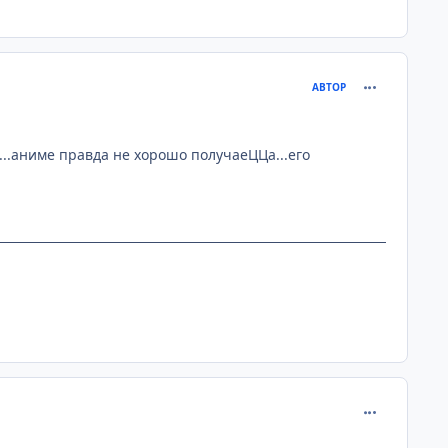
comment_926
АВТОР
х...аниме правда не хорошо получаеЦЦа...его
comment_930