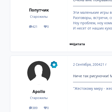
Попутчик
Эти маленькие игры 
Старожилы
Разговоры, встречи, 
Ноу проблем, ноу ком
421
0
посты
Репутация
И несет от наших кух
Цитата
2 Сентября, 2004
21 г
Ниче так рисуночки! 
"Жестокому миру - же
Apollo
Старожилы
389
0
посты
Репутация