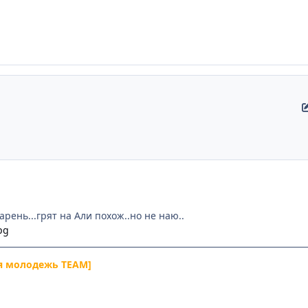
рень...грят на Али похож..но не наю..
я молодежь TEAM]