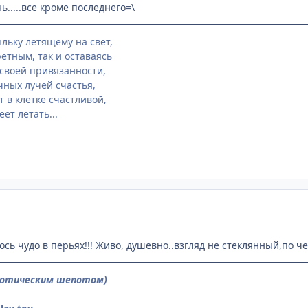
ь.....все кроме последнего=\
льку летящему на свет,
етным, так и оставаясь
своей привязанности,
чных лучей счастья,
 в клетке счастливой,
еет летать...
сь чудо в перьях!!! Живо, душевно..взгляд не стеклянный,по чел
ротическим шепотом)