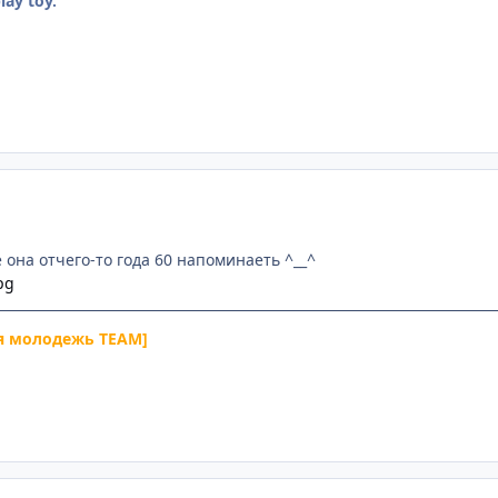
lay toy.
она отчего-то года 60 напоминаеть ^__^
я молодежь TEAM]