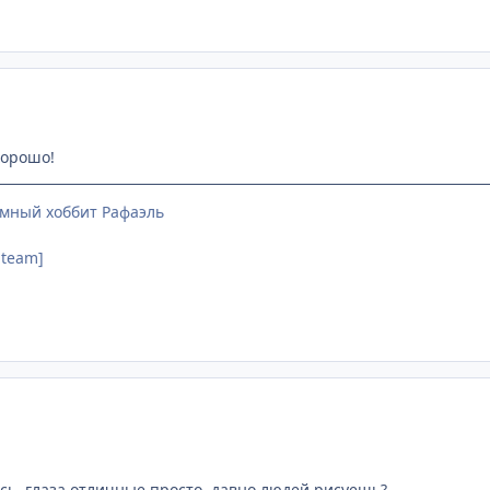
хорошо!
мный хоббит Рафаэль
 team]
ь, глаза отличные просто. давно людей рисуешь?