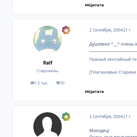
Цитата
2 Сентября, 2004
21 г
Душевно! ^__^ очень 
Пьяный хентайный те
Ralf
Старожилы
[Платиновые Старики
1,5 тыс.
33
посты
Репутация
Цитата
2 Сентября, 2004
21 г
Молодец!
Очень мне понравилос