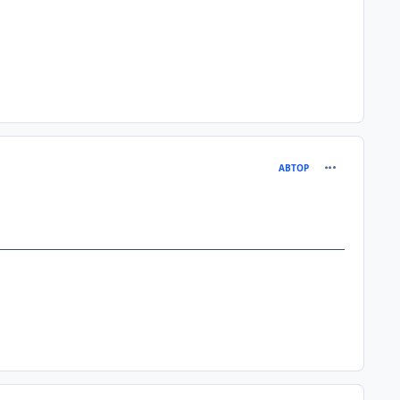
comment_931
АВТОР