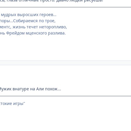
в мудрых выросших героев…
споры…Собираемся по трое,
ментс, жизнь течет неторопливо,
онь Фрейдом мценского разлива.
Мужик внатуре на Али похож...
стокие игры"