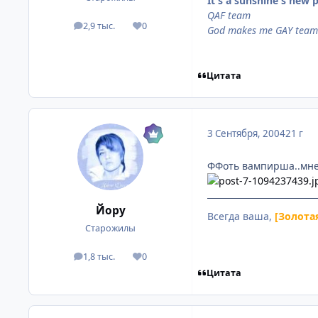
It's a sunshine's new p
QAF team
2,9 тыс.
0
посты
Репутация
God makes me GAY team
Цитата
3 Сентября, 2004
21 г
ФФоть вампирша..мне 
Йору
Всегда ваша,
[Золота
Старожилы
1,8 тыс.
0
посты
Репутация
Цитата