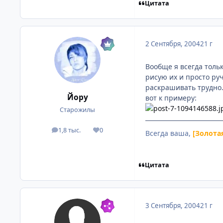
Цитата
2 Сентября, 2004
21 г
Вообще я всегда тольк
рисую их и просто руч
раскрашивать трудно.
Йору
вот к примеру:
Старожилы
1,8 тыс.
0
посты
Репутация
Всегда ваша,
[Золота
Цитата
3 Сентября, 2004
21 г