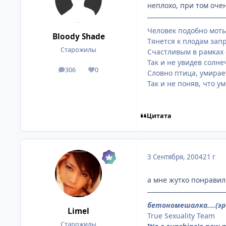
неплохо, при том очен
Человек подобно моты
Bloody Shade
Тянется к плодам запр
Старожилы
Счастливым в рамках 
Так и не увидев солне
306
0
посты
Репутация
Словно птица, умирает
Так и не поняв, что ум
Цитата
3 Сентября, 2004
21 г
а мне жутко понравило
бетономешалка....(э
Limel
True Sexuality Team
Старожилы