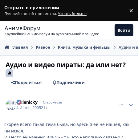
Перейти к содержимому
Открыть в приложении
×
З
Лучший способ просмотра.
Узнать больше
.
АнимеФорум
Войти
Крупнейший аниме-форум на русскоязычной площадке
Главная
Разное
Книги, музыка и фильмы
Аудио и 
Аудио и видео пираты: да или нет?
Поделиться
Подписчики
comment_348640
Статистика автора
littlenicky
Старожилы
4 Июня, 2005
21 г
скорее всего такая тема была, но здесь я ее не нашел, как
ни искал.
И место ей именно ЗДЕСЬ - т.к. это напрямую связано с