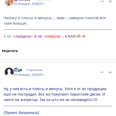
25 Января, 2006
20 г
Нахожу и плюсы и минусы.... ммм... наверно плюсов все-
таки больше.
я не
~гламурна~ и не
~коварна~
, я
К
А
В
А
Й
Н
А
Цитата
comment_809442
Статистика автора
sage
Старожилы
25 Января, 2006
20 г
Ну, у них есть и плюсы и минусы. Хотя я от их продукции
ешо не пострадал. Все же покупают пиратские диски. И
никто не жалуетца. Так за што же их ненавидеть?:D
[Приют Безумных]