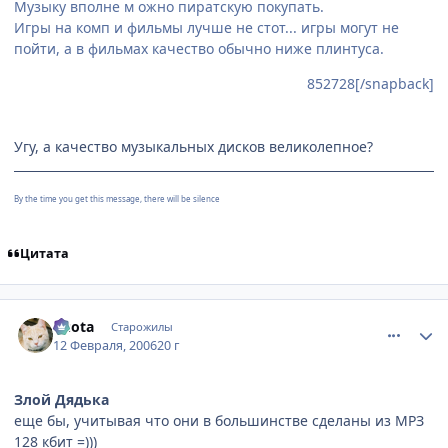
Музыку вполне м ожно пиратскую покупать.
Игры на комп и фильмы лучше не стот... игры могут не
пойти, а в фильмах качество обычно ниже плинтуса.
852728[/snapback]
Угу, а качество музыкальных дисков великолепное?
By the time you get this message, there will be silence
Цитата
comment_853696
Статистика автора
Kuota
Старожилы
12 Февраля, 2006
20 г
Злой Дядька
еще бы, учитывая что они в большинстве сделаны из МРЗ
128 кбит =)))