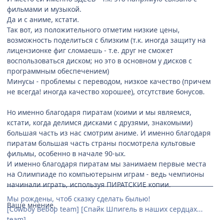
фильмами и музыкой.
Да и с аниме, кстати.
Так вот, из положительного отметим низкие цены,
возможность поделиться с близким (т.к. иногда защиту на
лицензионке фиг сломаешь - т.е. друг не сможет
воспользоваться диском; но это в основном у дисков с
программным обеспечением)
Минусы - проблемы с переводом, низкое качество (причем
не всегда! иногда качество хорошее), отсутствие бонусов.
Но именно благодаря пиратам (коими и мы являемся,
кстати, когда делимся дисками с друзями, знакомыми)
большая часть из нас смотрим аниме. И именно благодаря
пиратам большая часть страны посмотрела культовые
фильмы, особенно в начале 90-ых.
И именно благодаря пиратам мы занимаем первые места
на Олимпиаде по компьютерынм играм - ведь чемпионы
начинали играть, используя ПИРАТСКИЕ копии.
Мы рождены, чтоб сказку сделать былью!
Ваше мнение.
[Cowboy Bebop team] [Спайк Шпигель в наших сердцах...
team]