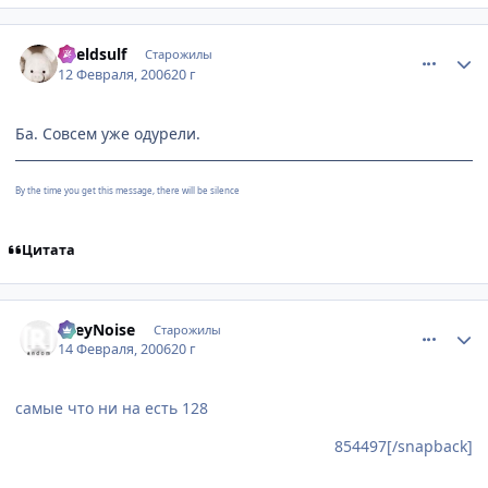
comment_854829
Статистика автора
Kveldsulf
Старожилы
12 Февраля, 2006
20 г
Ба. Совсем уже одурели.
By the time you get this message, there will be silence
Цитата
comment_858531
Статистика автора
GreyNoise
Старожилы
14 Февраля, 2006
20 г
самые что ни на есть 128
854497[/snapback]