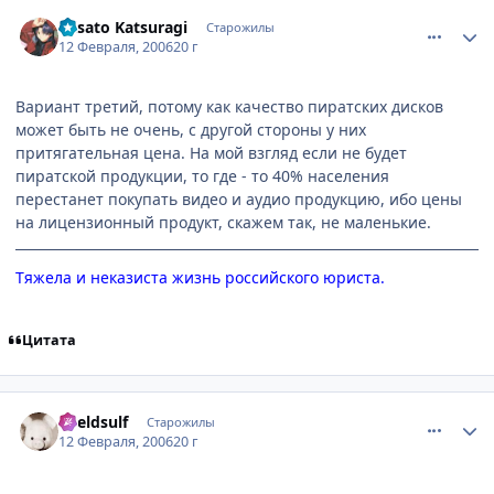
comment_852735
Статистика автора
Misato Katsuragi
Старожилы
12 Февраля, 2006
20 г
Вариант третий, потому как качество пиратских дисков
может быть не очень, с другой стороны у них
притягательная цена. На мой взгляд если не будет
пиратской продукции, то где - то 40% населения
перестанет покупать видео и аудио продукцию, ибо цены
на лицензионный продукт, скажем так, не маленькие.
Тяжела и неказиста жизнь российского юриста.
Цитата
comment_853692
Статистика автора
Kveldsulf
Старожилы
12 Февраля, 2006
20 г