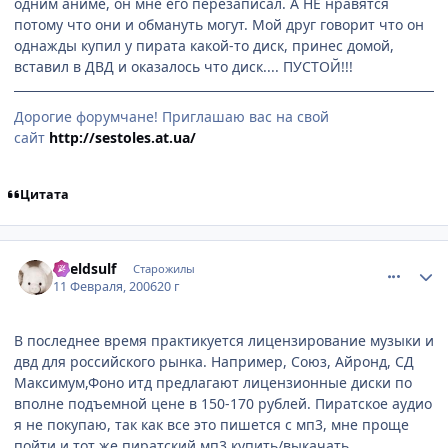
одним аниме, он мне его перезаписал. А НЕ нравятся
потому что они и обмануть могут. Мой друг говорит что он
однажды купил у пирата какой-то диск, принес домой,
вставил в ДВД и оказалось что диск.... ПУСТОЙ!!!
Дорогие форумчане! Приглашаю вас на свой
сайт
http://sestoles.at.ua/
Цитата
comment_850668
Статистика автора
Kveldsulf
Старожилы
11 Февраля, 2006
20 г
В последнее время практикуется лицензирование музыки и
двд для российского рынка. Например, Союз, Айронд, СД
Максимум,Фоно итд предлагают лицензионные диски по
вполне подъемной цене в 150-170 рублей. Пиратское аудио
я не покупаю, так как все это пишется с мп3, мне проще
пойти и тот же пиратский мп3 купить/выкачать.