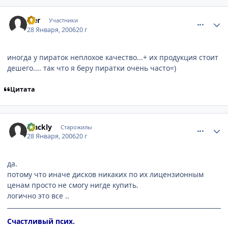
comment_817273
Статистика автора
wer
Участники
28 Января, 2006
20 г
иногда у пираток неплохое качество...+ их продукция стоит
дешего.... так что я беру пиратки очень часто=)
Цитата
comment_817282
Статистика автора
Blackly
Старожилы
28 Января, 2006
20 г
да.
потому что иначе дисков никаких по их лицензионным
ценам просто не смогу нигде купить.
логично это все ..
Счастливый псих.