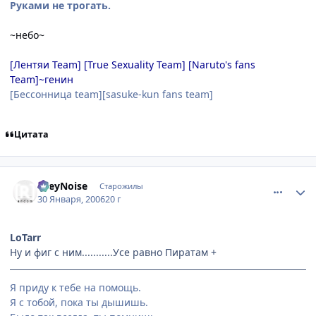
Руками не трогать.
~небо~
[Лентяи Team] [True Sexuality Team] [Naruto's fans
Team]~генин
[Бессонница team][sasuke-kun fans team]
Цитата
comment_819573
Статистика автора
GreyNoise
Старожилы
30 Января, 2006
20 г
LoTarr
Ну и фиг с ним...........Усе равно Пиратам +
Я приду к тебе на помощь.
Я с тобой, пока ты дышишь.