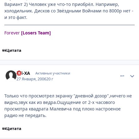
Вариант 2) Человек уже что-то приобрёл. Например,
холодильник. Дисков со Звёздными Войнами по 8000р нет -
и это факт.
Forever
[Losers Team]
Цитата
comment_813844
Статистика автора
Gri-XA
Активные участники
27 Января, 2006
20 г
Только что просмотрел экранку "дневной дозор",ничего не
видно,звук как из ведра.Ощущение от 2-х часового
просмотра квадрата Малевича под плохо настроеное
радио не передать.
Цитата