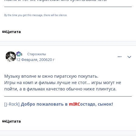
By the time you get this message, there will be silence
Цитата
comment_852728
Статистика автора
Lia
Старожилы
12 Февраля, 2006
20 г
Музыку вполне м ожно пиратскую покупать.
Игры на комп и фильмы лучше не стот... игры могут не
пойти, а в фильмах качество обычно ниже плинтуса.
[J-Rock]
Добро пожаловать в
mIRC
остадо, сынок!
Цитата