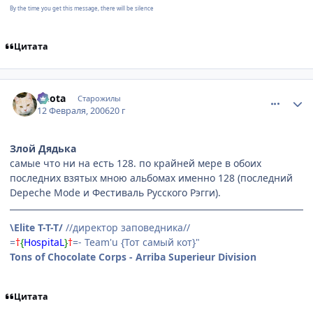
By the time you get this message, there will be silence
Цитата
comment_854497
Статистика автора
Kuota
Старожилы
12 Февраля, 2006
20 г
Злой Дядька
самые что ни на есть 128. по крайней мере в обоих
последних взятых мною альбомах именно 128 (последний
Depeche Mode и Фестиваль Русского Рэгги).
\Elite T-T-T/
//директор заповедника//
=
†
{
HospitaL
}
†
=- Team'u {Тот самый кот}"
Tons of Chocolate Corps - Arriba Superieur Division
Цитата