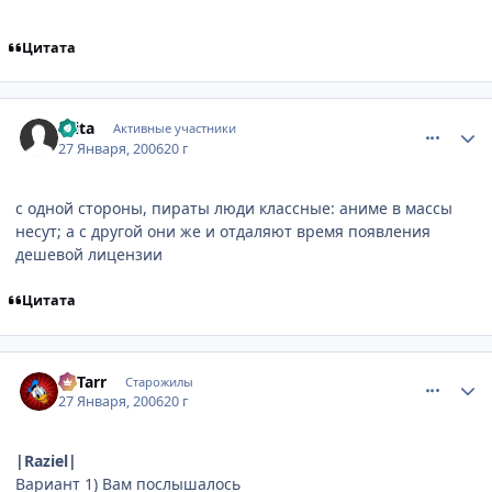
Цитата
comment_813411
Статистика автора
Krita
Активные участники
27 Января, 2006
20 г
с одной стороны, пираты люди классные: аниме в массы
несут; а с другой они же и отдаляют время появления
дешевой лицензии
Цитата
comment_813628
Статистика автора
LoTarr
Старожилы
27 Января, 2006
20 г
|Raziel|
Вариант 1) Вам послышалось