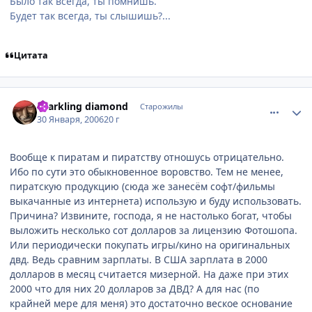
Было так всегда, ты помнишь.
Будет так всегда, ты слышишь?...
Цитата
comment_819898
Статистика автора
sparkling diamond
Старожилы
30 Января, 2006
20 г
Вообще к пиратам и пиратству отношусь отрицательно.
Ибо по сути это обыкновенное воровство. Тем не менее,
пиратскую продукцию (сюда же занесём софт/фильмы
выкачанные из интернета) использую и буду использовать.
Причина? Извините, господа, я не настолько богат, чтобы
выложить несколько сот долларов за лицензию Фотошопа.
Или периодически покупать игры/кино на оригинальных
двд. Ведь сравним зарплаты. В США зарплата в 2000
долларов в месяц считается мизерной. На даже при этих
2000 что для них 20 долларов за ДВД? А для нас (по
крайней мере для меня) это достаточно веское основание