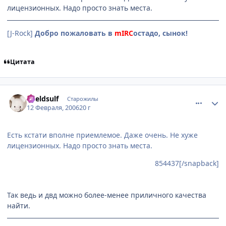
лицензионных. Надо просто знать места.
[J-Rock]
Добро пожаловать в
mIRC
остадо, сынок!
Цитата
comment_854489
Статистика автора
Kveldsulf
Старожилы
12 Февраля, 2006
20 г
Есть кстати вполне приемлемое. Даже очень. Не хуже
лицензионных. Надо просто знать места.
854437[/snapback]
Так ведь и двд можно более-менее приличного качества
найти.