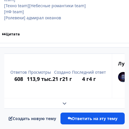
[Техно team][Небесные романтики team]
[НФ team]
[Ролевеки] адмирал океанов
Цитата
Луч
Ответов
Просмотры
Создано
Последний ответ
608
113,9 тыс.
21 г
21 г
4 г
4 г
Развернуть обзор темы
Создать новую тему
Ответить на эту тему