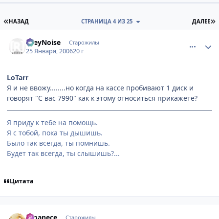
ПЕРВАЯ СТРАНИЦА
П
НАЗАД
СТРАНИЦА 4 ИЗ 25
ДАЛЕЕ
comment_808924
Статистика автора
GreyNoise
Старожилы
25 Января, 2006
20 г
LoTarr
Я и не ввожу........но когда на кассе пробивают 1 диск и
говорят "С вас 7990" как к этому относиться прикажете?
Я приду к тебе на помощь.
Я с тобой, пока ты дышишь.
Было так всегда, ты помнишь.
Будет так всегда, ты слышишь?...
Цитата
comment_809334
Статистика автора
Amanece
Старожилы