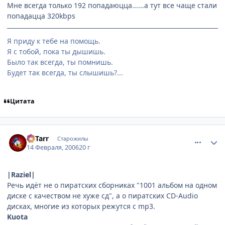
Мне всегда только 192 попадаюцца......а тут все чаще стали
попадацца 320kbps
Я приду к тебе на помощь.
Я с тобой, пока ты дышишь.
Было так всегда, ты помнишь.
Будет так всегда, ты слышишь?...
Цитата
comment_859990
Статистика автора
LoTarr
Старожилы
14 Февраля, 2006
20 г
|Raziel|
Речь идёт не о пиратских сборниках "1001 альбом на одном
диске с качеством не хуже сд", а о пиратских CD-Audio
дисках, многие из которых режутся с mp3.
Kuota