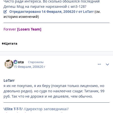
Чисто ради интереса. Во сколько обошёлся последний
Депеш Мод на пиратке нарезанной с мп3-128?
Отредактировано
14 Февраля, 2006
20 г
от LoTarr
(см.
историю изменений)
Forever
[Losers Team]
Цитата
comment_860600
Статистика автора
Kuota
Старожилы
15 Февраля, 2006
20 г
LoTarr
я их не покупаю, я их беру (покупая только лицензию, но
довольно редко). но судя по наклеечке сзади: Титаник, 99
руб. Так что не дороже и не дешевле, чем обычно.
\Elite T-T-T/
//директор заповедника//