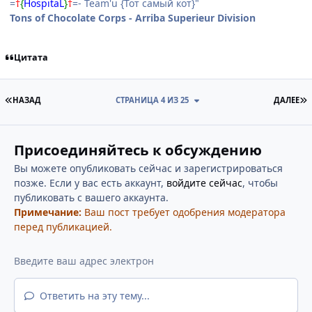
=
†
{
HospitaL
}
†
=- Team'u {Тот самый кот}"
Tons of Chocolate Corps - Arriba Superieur Division
Цитата
ПЕРВАЯ СТРАНИЦА
П
НАЗАД
СТРАНИЦА 4 ИЗ 25
ДАЛЕЕ
Присоединяйтесь к обсуждению
Вы можете опубликовать сейчас и зарегистрироваться
позже. Если у вас есть аккаунт,
войдите сейчас
, чтобы
публиковать с вашего аккаунта.
Примечание:
Ваш пост требует одобрения модератора
перед публикацией.
Ответить на эту тему...