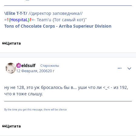
\Elite T-T-T/
//директор заповедника//
=
†
{
HospitaL
}
†
=- Team'u {Тот самый кот}"
Tons of Chocolate Corps - Arriba Superieur Division
Цитата
comment_853935
Статистика автора
Kveldsulf
Старожилы
12 Февраля, 2006
20 г
ну не 128, это уж бросалось бы в... уши что ли <_< - из 192,
что я тоже слышу.
By the time you get this message, there will be silence
Цитата