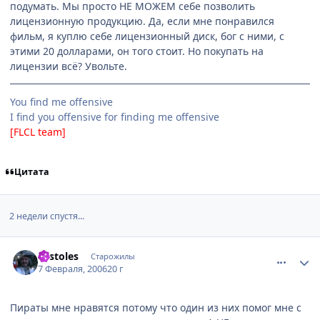
подумать. Мы просто НЕ МОЖЕМ себе позволить
лицензионную продукцию. Да, если мне понравился
фильм, я куплю себе лицензионный диск, бог с ними, с
этими 20 долларами, он того стоит. Но покупать на
лицензии всё? Увольте.
You find me offensive
I find you offensive for finding me offensive
[FLCL team]
Цитата
2 недели спустя...
comment_839594
Статистика автора
Sestoles
Старожилы
7 Февраля, 2006
20 г
Пираты мне нравятся потому что один из них помог мне с