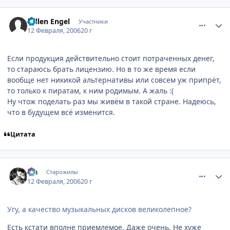
comment_854102
Статистика автора
Fallen Engel
Участники
12 Февраля, 2006
20 г
Если продукция действительно стоит потраченных денег,
то стараюсь брать лицензию. Но в то же время если
вообще нет никикой альтернативы или совсем уж припрёт,
то только к пиратам, к ним родимым. А жаль :(
Ну чтож поделать раз мы живём в такой стране. Надеюсь,
что в будущем всё изменится.
Цитата
comment_854437
Статистика автора
Lia
Старожилы
12 Февраля, 2006
20 г
Угу, а качество музыкальных дисков великолепное?
Есть кстати вполне приемлемое. Даже очень. Не хуже