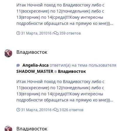
Итак Ночной поход по Владивостоку либо с
11(воскресение) по 12(понедельник) либо с
13(вторник) по 14(среда)!!!Кому интересны
подробности обращаться на прямую ко мне)))
Маршрут длинный (выживете ли), но вполне
31 Марта, 2010
16 г
359 ответов
безопасный. Есть ещё более достойные идеи -
можете обращаться в личку))) рассмотрим все
Владивосток
вместе))) Вот такое вот необычное предложение, что
Владивосток
повеселимся??? Кто не хочет комменты просьба не
писать....читать в ломы....кто хочет в личку)))
Angelia-Asca
ответил(а) на тема пользователя
SHADOW_MASTER
в
Владивосток
Итак Ночной поход по Владивостоку либо с
11(воскресение) по 12(понедельник) либо с
13(вторник) по 14(среда)!!!Кому интересны
подробности обращаться на прямую ко мне)))
Маршрут длинный (выживете ли), но вполне
31 Марта, 2010
16 г
3 026 ответов
безопасный. Есть ещё более достойные идеи -
можете обращаться в личку))) рассмотрим все
Владивосток
вместе))) Вот такое вот необычное предложение, что
Владивосток
повеселимся??? Кто не хочет комменты просьба не