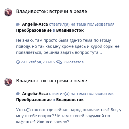
Владивосток: встречи в реале
Владивосток: встречи в реале
Angelia-Asca
ответил(а) на тема пользователя
Преобразование
в
Владивосток
Не знаю, там просто была где-то тема по этому
поводу, но так как мну кроме здесь и курой соры не
появляеться, решила задать вопрос тута...
29 Октября, 2009
16 г
359 ответов
Владивосток: встречи в реале
Владивосток: встречи в реале
Angelia-Asca
ответил(а) на тема пользователя
Преобразование
в
Владивосток
Ух ты))) так вот где сейчас народ появляеться? Бог, у
мну к тебе вопрос? Чё там с твоей задумкой по
кафешке? Или всё завяло?