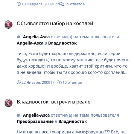
делаешь, лишь стоишь в сторонке и думаешь, кому
10 Февраля, 2009
17 г
15 ответов
бы насторение испортить! Я всё понимаю Тигра, но
это уже слишком, не смей критиковать когда сам не
Объявляется набор на косплей
лучше, так ты вообще ничего не делаешь, а мы
Объявляется набор на косплей
стараемся между прочим! В конце концов у меня
может е получиться найти подходящих людей к этому
Angelia-Asca
ответил(а) на тема пользователя
фестивалю, но я буду их искать к следующему, чтобы
Angelia-Asca
в
Владивосток
доказать, что кавайный косплей тоже хороший! И
могу поспорить после нашего косплея ты изменишь
Тигр, Если будет хорошо выдержанно, если герои
своё мнения.
будут походить, то по моему мнению, всё будет очень
даже хорошо) И вообще, хватит этой критики. что-то
я не видела чтобы ты так хорошо кого-то косплеил!
Покажи нам класс, удиви нас)))
22 Января, 2009
17 г
15 ответов
Владивосток: встречи в реале
Владивосток: встречи в реале
Angelia-Asca
ответил(а) на тема пользователя
Преобразование
в
Владивосток
Ну и где вы все товарищи анимефорумцы??? Всё, не