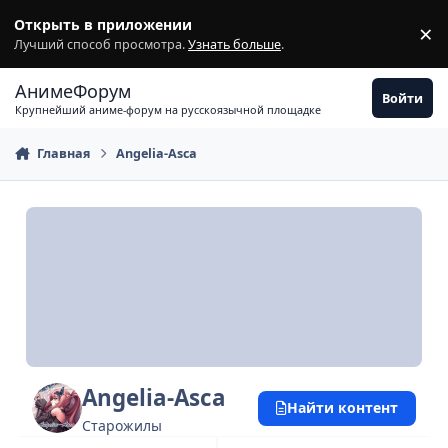
Перейти к содержимому
Открыть в приложении
×
З
Лучший способ просмотра.
Узнать больше
.
АнимеФорум
Войти
Крупнейший аниме-форум на русскоязычной площадке
Главная
Angelia-Asca
Angelia-Asca
Найти контент
Старожилы