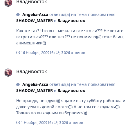
Владивосток
Angelia-Asca
ответил(а) на тема пользователя
SHADOW_MASTER
в
Владивосток
Как же так? Что вы - мочалки все что ли??? Не хотите
встретиться???? или нет??? не понимаю(((( тоже блин,
анимешники(((
16 Ноября, 2009
16 г
3 026 ответов
Владивосток
Владивосток
Angelia-Asca
ответил(а) на тема пользователя
SHADOW_MASTER
в
Владивосток
Не правдо, не сдуло))) я даже в эту субботу работала и
даже уехать домой смогла))) А чё там со сходками)))
Только по выходным выбераемся)))
1 Ноября, 2009
16 г
3 026 ответов