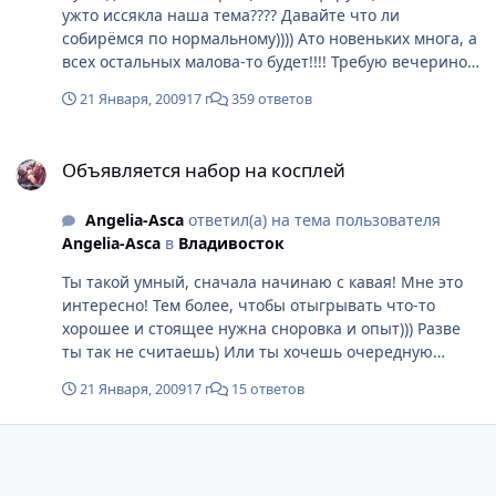
ужто иссякла наша тема???? Давайте что ли
собирёмся по нормальному)))) Ато новеньких многа, а
всех остальных малова-то будет!!!! Требую вечеринок,
как в старые добрые времена!!!! Требую встреч и
21 Января, 2009
17 г
359 ответов
много много позитива!!!!!!!!!!
Объявляется набор на косплей
Объявляется набор на косплей
Angelia-Asca
ответил(а) на тема пользователя
Angelia-Asca
в
Владивосток
Ты такой умный, сначала начинаю с кавая! Мне это
интересно! Тем более, чтобы отыгрывать что-то
хорошее и стоящее нужна сноровка и опыт))) Разве
ты так не считаешь) Или ты хочешь очередную
порцию ксоплея????
21 Января, 2009
17 г
15 ответов