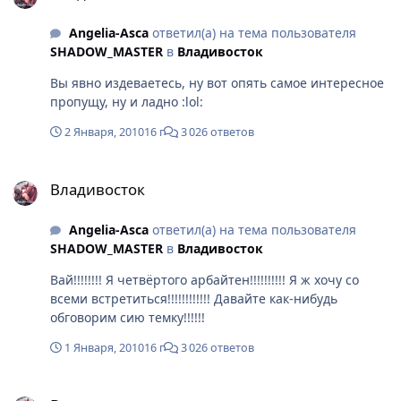
писать....читать в ломы....кто хочет в личку)))
Angelia-Asca
ответил(а) на тема пользователя
SHADOW_MASTER
в
Владивосток
Вы явно издеваетесь, ну вот опять самое интересное
пропущу, ну и ладно :lol:
2 Января, 2010
16 г
3 026 ответов
Владивосток
Владивосток
Angelia-Asca
ответил(а) на тема пользователя
SHADOW_MASTER
в
Владивосток
Вай!!!!!!!! Я четвёртого арбайтен!!!!!!!!!! Я ж хочу со
всеми встретиться!!!!!!!!!!!! Давайте как-нибудь
обговорим сию темку!!!!!!
1 Января, 2010
16 г
3 026 ответов
Владивосток