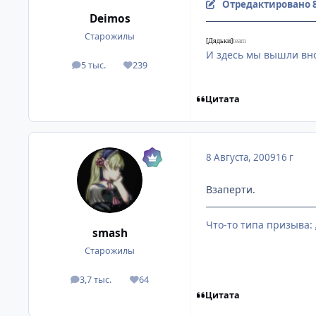
Отредактировано
Deimos
Старожилы
[Дядьки]
team
И здесь мы вышли вно
5 тыс.
239
посты
Репутация
Цитата
8 Августа, 2009
16 г
Взаперти.
Что-то типа призыва:
smash
Старожилы
3,7 тыс.
64
посты
Репутация
Цитата