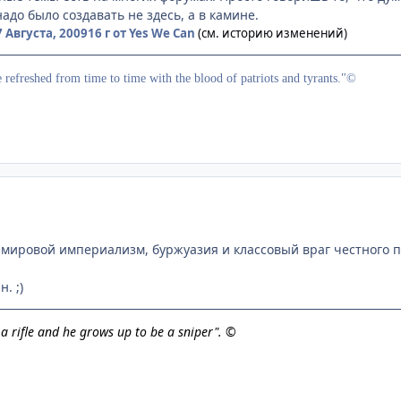
надо было создавать не здесь, а в камине.
7 Августа, 2009
16 г
от Yes We Can
(см. историю изменений)
e refreshed from time to time with the blood of patriots and tyrants."©
мировой империализм, буржуазия и классовый враг честного 
. ;)
h a rifle and he grows up to be a sniper". ©