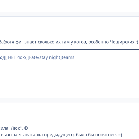
а(хотя фиг знает сколько их там у котов, особенно Чеширских ;) 
o)
][ НЕТ яою][Fate/stay night]teams
сила, Люк". ©
 вызывает аватарка предыдущего, было бы понятнее. =)