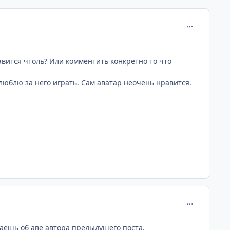
comment_230
авится чтоль? Или комментить конкретно то что
, люблю за него играть. Сам аватар неочень нравится.
comment_230
маешь об аве автора предыдущего поста.