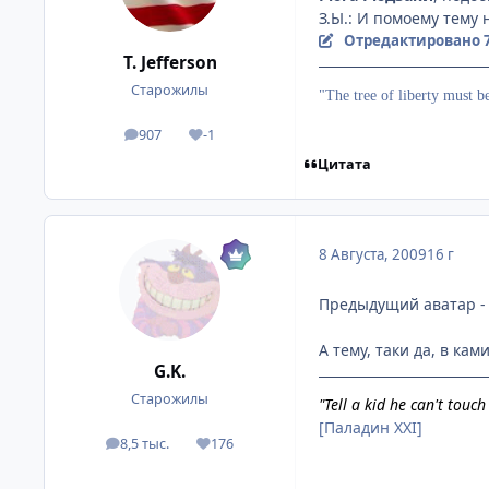
З.Ы.: И помоему тему 
Отредактировано
T. Jefferson
Старожилы
"The tree of liberty must b
907
-1
посты
Репутация
Цитата
8 Августа, 2009
16 г
Предыдущий аватар - 
А тему, таки да, в камин
G.K.
Старожилы
"Tell a kid he can't touc
[Паладин XXI]
8,5 тыс.
176
посты
Репутация