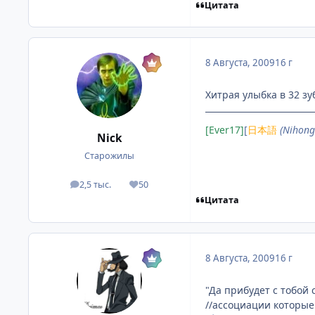
Цитата
8 Августа, 2009
16 г
Хитрая улыбка в 32 зуб
[Ever17]
[
日本語
(Nihong
Nick
Старожилы
2,5 тыс.
50
посты
Репутация
Цитата
8 Августа, 2009
16 г
"Да прибудет с тобой 
//ассоциации которые