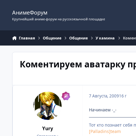
Перейти к содержимому
АнимеФорум
Крупнейший аниме-форум на русскоязычной площадке
Главная
Общение
Общение
У камина
Комен
Коментируем аватарку п
7 Августа, 2009
16 г
Начинаем -_-
Тот кто познает себя 
Yury
[Palladins]team