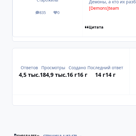
Старожилы
Демоны, а кто их разбе
[Demons]team
835
0
посты
Репутация
Цитата
Ответов
Просмотры
Создано
Последний ответ
4,5 тыс.
184,9 тыс.
16 г
16 г
14 г
14 г
ПОСЛЕДНЯЯ СТРАНИЦА