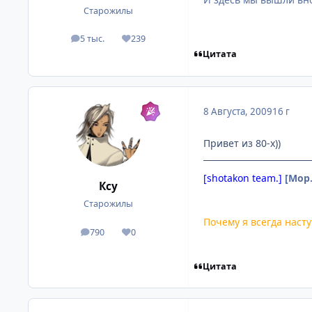
Старожилы
5 тыс.
239
посты
Репутация
Цитата
8 Августа, 2009
16 г
Привет из 80-х))
[shotakon team.]
[Мор
Ксу
Старожилы
Почему я всегда насту
790
0
посты
Репутация
Цитата