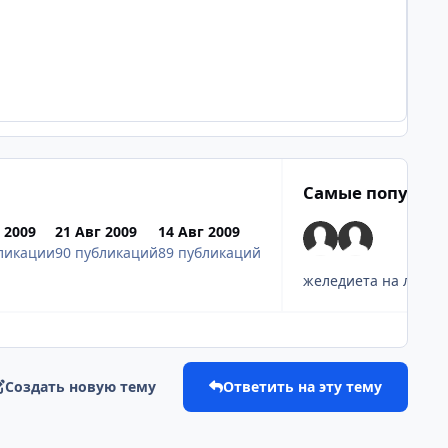
Самые популяр
 2009
21 Авг 2009
14 Авг 2009
ликации
90 публикаций
89 публикаций
желе
диета на лимон
Создать новую тему
Ответить на эту тему