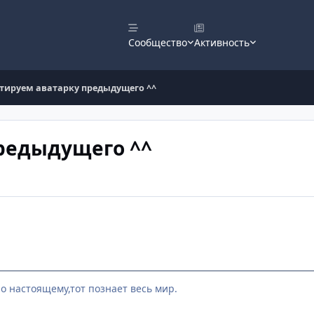
Сообщество
Активность
тируем аватарку предыдущего ^^
редыдущего ^^
по настоящему,тот познает весь мир.