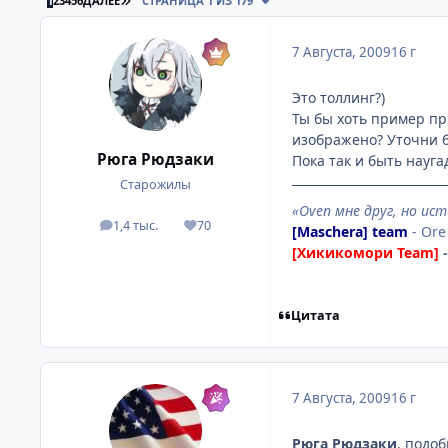
1
2
3
4
5
6
ДАЛЕЕ
СТРАНИЦА 1 ИЗ 179
7 Августа, 2009
16 г
Это толлинг?)
Ты бы хоть пример пр
изображено? Уточни б
Рюга Рюдзаки
Пока так и быть науга
Старожилы
«Oven мне друг, но ист
1,4 тыс.
70
посты
Репутация
[Maschera] team
- Ore
[Хикикомори Team]
-
Цитата
7 Августа, 2009
16 г
Рюга Рюдзаки
, подо