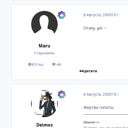
8 Августа, 2009
16 г
Отаку, дэс ~
Mаru
Старожилы
8,9 тыс.
-44
посты
Репутация
Цитата
8 Августа, 2009
16 г
Жертва гопоты.
[Дядьки]
team
Deimos
И здесь мы вышли вно