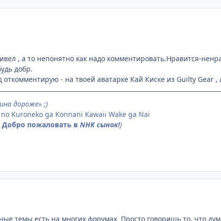
ивел , а то непонятно как надо комментировать.Нравится-ненр
удь добр.
д откомментирую - на твоей аватарке Кай Киске из Guilty Gear 
ина дороже» ;)
 no Kuroneko ga Konnani Kawaii Wake ga Nai
 Добро пожаловать в
NHK сынок!
)
бные темы есть на многих форумах. Просто говоришь то, что ду