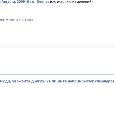
8 Августа, 2009
16 г
от Deimos
(см. историю изменений)
вь узреть светила.
Люди, уважайте других, не пишите неприкрытых спойлеров