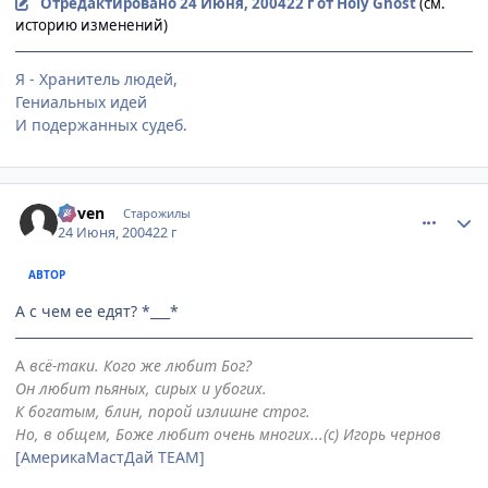
Отредактировано
24 Июня, 2004
22 г
от Holy Ghost
(см.
историю изменений)
Я - Хранитель людей,
Гениальных идей
И подержанных судеб.
comment_47917
Статистика автора
Coven
Старожилы
24 Июня, 2004
22 г
АВТОР
А с чем ее едят? *___*
А
всё-таки. Кого же любит Бог?
Он любит пьяных, сирых и убогих.
К богатым, блин, порой излишне строг.
Но, в общем, Боже любит очень многих...(с) Игорь чернов
[АмерикаМастДай TEAM]