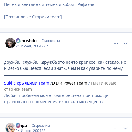
Пьяный хентайный темный хоббит Рафаэль
[Платиновые Старики team]
comment_48214
Статистика автора
tomoshibi
Старожилы
24 Июня, 2004
22 г
дружба...служба....дружба это нечто крепкое, как стекло, но
и легко бьющееся. если знать, чем и как ударить по нему
Suki с крыльями Team
/
D.D.R Power Team
/
Платиновые
старики team
Любая проблема может быть решена при помощи
правильного применения взрывчатых веществ
comment_48224
Статистика автора
Мара
Старожилы
24 Июня, 2004
22 г