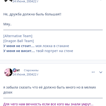
24 Июня, 2004
22 г
Не, дружба должна быль большая!!
Мяу..
[Alternative Team]
[Dragon Ball Team]
У меня не стоит....
моя ложка в стакане
У меня не висит....
твой портрет на стене
comment_48139
Статистика автора
Ксэт
Старожилы
24 Июня, 2004
22 г
я забыла сказать что её должно быть много но в мелких
дозах
Для чего нам вечность если все кого мы знали умрут...