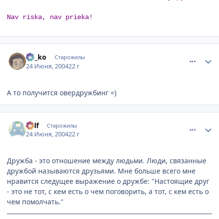
Nav riska, nav prieka!
comment_48140
Статистика автора
Ge_ko
Старожилы
24 Июня, 2004
22 г
А то получится овердружбинг =)
comment_48206
Статистика автора
Ralf
Старожилы
24 Июня, 2004
22 г
Дружба - это отношение между людьми. Люди, связанные
дружбой называются друзьями. Мне больше всего мне
нравится следущее выражение о дружбе: "Настоящие друг
- это не тот, с кем есть о чем поговорить, а тот, с кем есть о
чем помолчать."