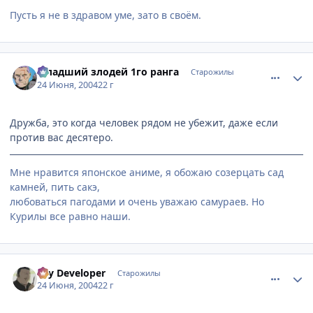
Пусть я не в здравом уме, зато в своём.
comment_48326
Статистика автора
Младший злодей 1го ранга
Старожилы
24 Июня, 2004
22 г
Дружба, это когда человек рядом не убежит, даже если
против вас десятеро.
Мне нравится японское аниме, я обожаю созерцать сад
камней, пить сакэ,
любоваться пагодами и очень уважаю самураев. Но
Курилы все равно наши.
comment_48350
Статистика автора
Psy Developer
Старожилы
24 Июня, 2004
22 г