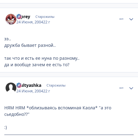
comment_47931
Статистика автора
b-prey
Старожилы
24 Июня, 2004
22 г
ээ..
дружба бывает разной..
так что и есть ее нуна по разному..
да и вообще зачем ее есть то?
comment_47945
Статистика автора
Multyashka
Старожилы
24 Июня, 2004
22 г
НЯМ НЯМ *облизываясь вспоминая Каола* "а это
сьедобно??"
:)