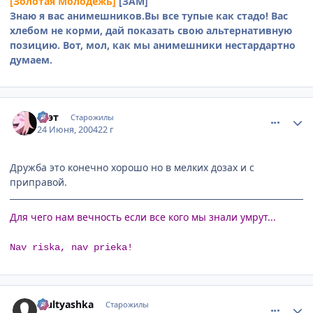
[Золотая Молодежь]
[ЗАМ]
Знаю я вас анимешников.Вы все тупые как стадо! Вас
хлебом не корми, дай показать свою альтернативную
позицию. Вот, мол, как мы анимешники нестардартно
думаем.
comment_48127
Статистика автора
Ксэт
Старожилы
24 Июня, 2004
22 г
Дружба это конечно хорошо но в мелких дозах и с
приправой.
Для чего нам вечность если все кого мы знали умрут...
Nav riska, nav prieka!
comment_48136
Статистика автора
Multyashka
Старожилы