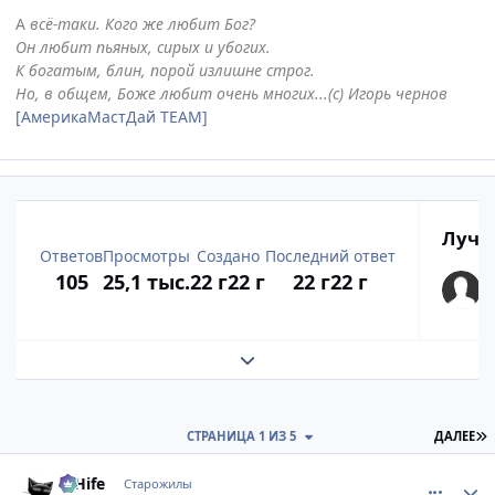
А
всё-таки. Кого же любит Бог?
Он любит пьяных, сирых и убогих.
К богатым, блин, порой излишне строг.
Но, в общем, Боже любит очень многих...(с) Игорь чернов
[АмерикаМастДай TEAM]
Лучш
Ответов
Просмотры
Создано
Последний ответ
105
25,1 тыс.
22 г
22 г
22 г
22 г
Развернуть обзор темы
П
СТРАНИЦА 1 ИЗ 5
ДАЛЕЕ
comment_47901
Статистика автора
D'Hife
Старожилы