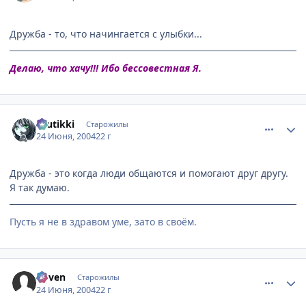
Дружба - то, что начингается с улыбки...
Делаю, что хачу!!! Ибо бессовестная Я.
comment_48235
Статистика автора
tuutikki
Старожилы
24 Июня, 2004
22 г
Дружба - это когда люди общаются и помогают друг другу.
Я так думаю.
Пусть я не в здравом уме, зато в своём.
comment_48281
Статистика автора
Coven
Старожилы
24 Июня, 2004
22 г