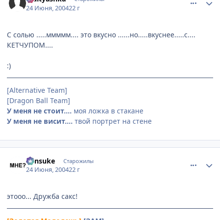
24 Июня, 2004
22 г
С солью .....ммммм.... это вкусно ......но.....вкуснее.....с....
КЕТЧУПОМ....
:)
[Alternative Team]
[Dragon Ball Team]
У меня не стоит....
моя ложка в стакане
У меня не висит....
твой портрет на стене
comment_48102
Статистика автора
Kensuke
Старожилы
24 Июня, 2004
22 г
этооо... Дружба сакс!