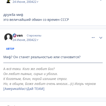
24 Июня, 2004
22 г
дружба миф
это величайший обман со времен СССР
comment_47906
Статистика автора
Coven
Старожилы
24 Июня, 2004
22 г
АВТОР
Миф? Он станет реальностью или становится?
А
всё-таки. Кого же любит Бог?
Он любит пьяных, сирых и убогих.
К богатым, блин, порой излишне строг.
Но, в общем, Боже любит очень многих...(с) Игорь чернов
[АмерикаМастДай TEAM]
comment_47908
Статистика автора