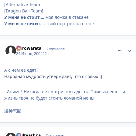
[Alternative Team]
[Dragon Ball Team]
У меня не стоит....
моя ложка в стакане
У меня не висит....
твой портрет на стене
comment_47948
Статистика автора
Norowareta
Старожилы
24 Июня, 2004
22 г
А с чем ее едят?
Народная мудрость утверждает, что с солью :)
- Аниме? Никогда не смотри эту гадость. Привыкнешь - и
жизнь твоя не будет стоить ломаной иены.
遠神恵賜
comment_47957
Статистика автора
Multyashka
Старожилы