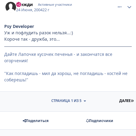
Тэнжди
Активные участники
24 Июня, 2004
22 г
Psy Developer
Уж и пофлудить разок нельзя...:)
Короче так - дружба, это...
Дайте Лапочке кусочек печенья - и закончатся все
огорчения!
"Как погладишь - мил да хорош, не погладишь - костей не
соберешь!"
П
СТРАНИЦА 1 ИЗ 5
ДАЛЕЕ
Поделиться
Подписчики