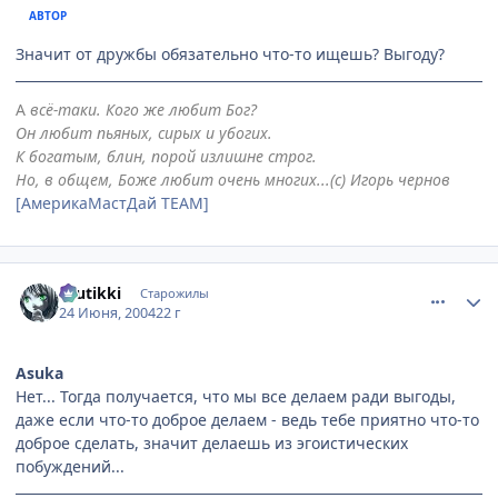
АВТОР
Значит от дружбы обязательно что-то ищешь? Выгоду?
А
всё-таки. Кого же любит Бог?
Он любит пьяных, сирых и убогих.
К богатым, блин, порой излишне строг.
Но, в общем, Боже любит очень многих...(с) Игорь чернов
[АмерикаМастДай TEAM]
comment_48304
Статистика автора
tuutikki
Старожилы
24 Июня, 2004
22 г
Asuka
Нет... Тогда получается, что мы все делаем ради выгоды,
даже если что-то доброе делаем - ведь тебе приятно что-то
доброе сделать, значит делаешь из эгоистических
побуждений...