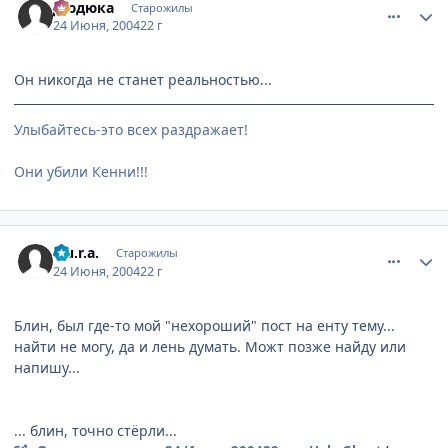
Дюдюка
Старожилы
24 Июня, 2004
22 г
Он никогда не станет реальностью...
Улыбайтесь-это всех раздражает!
Они убили Кенни!!!
comment_47914
Статистика автора
a.u.r.a.
Старожилы
24 Июня, 2004
22 г
Блин, был где-то мой "нехороший" пост на енту тему...
найти не могу, да и лень думать. Можт позже найду или
напишу...
... блин, точно стёрли...