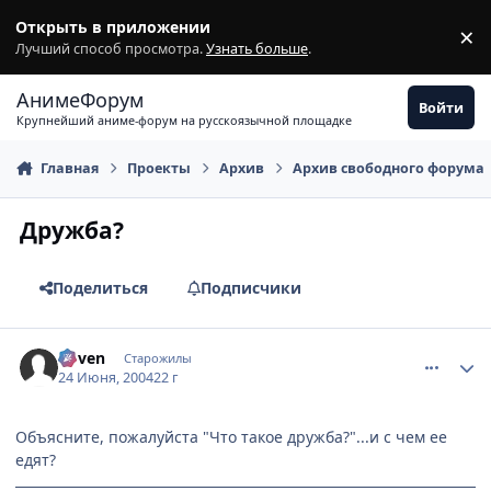
Перейти к содержимому
Открыть в приложении
×
З
Лучший способ просмотра.
Узнать больше
.
АнимеФорум
Войти
Крупнейший аниме-форум на русскоязычной площадке
Главная
Проекты
Архив
Архив свободного форума
Дружба?
Поделиться
Подписчики
comment_47898
Статистика автора
Coven
Старожилы
24 Июня, 2004
22 г
Объясните, пожалуйста "Что такое дружба?"...и с чем ее
едят?