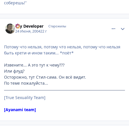
соберешь!"
comment_48368
Статистика автора
Psy Developer
Старожилы
24 Июня, 2004
22 г
Потому что нельзя, потому что нельзя, потому что нельзя
быть крети-и-ином таким... *поёт*
Извените... А это тут к чему???
Или флуд?
Осторожно, тут Стил-сама. Он всё видит.
По теме пожалуйста...
[True Sexuality Team]
[Ayanami team]
comment_48371
Статистика автора