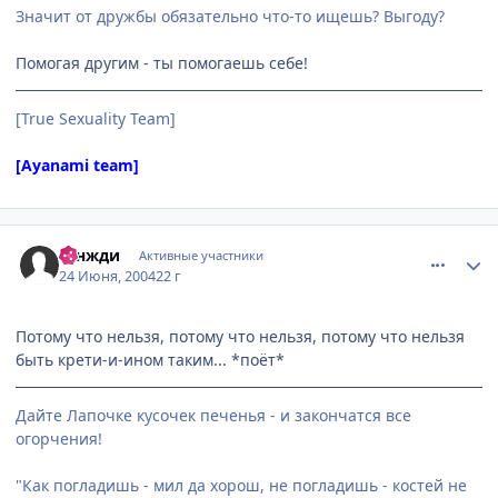
Значит от дружбы обязательно что-то ищешь? Выгоду?
Помогая другим - ты помогаешь себе!
[True Sexuality Team]
[Ayanami team]
comment_48353
Статистика автора
Тэнжди
Активные участники
24 Июня, 2004
22 г
Потому что нельзя, потому что нельзя, потому что нельзя
быть крети-и-ином таким... *поёт*
Дайте Лапочке кусочек печенья - и закончатся все
огорчения!
"Как погладишь - мил да хорош, не погладишь - костей не