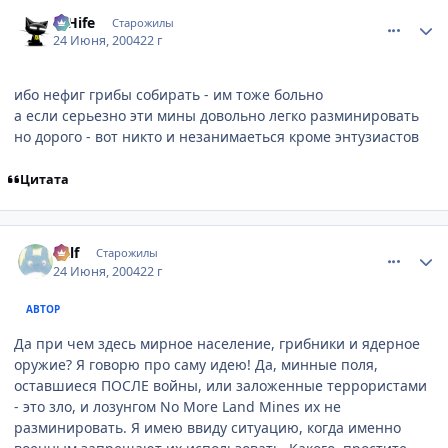
comment_47913
Статистика автора
D'Hife
Старожилы
24 Июня, 2004
22 г
ибо нефиг грибы собирать - им тоже больно
а если серьезно эти мины довольно легко разминировать
но дорого - вот никто и незанимаеться кроме энтузиастов
Цитата
comment_47962
Статистика автора
Ralf
Старожилы
24 Июня, 2004
22 г
АВТОР
Да при чем здесь мирное население, грибники и ядерное
оружие? Я говорю про саму идею! Да, минные поля,
оставшиеся ПОСЛЕ войны, или заложенные террористами
- это зло, и лозунгом No More Land Mines их не
разминировать. Я имею ввиду ситуацию, когда именно