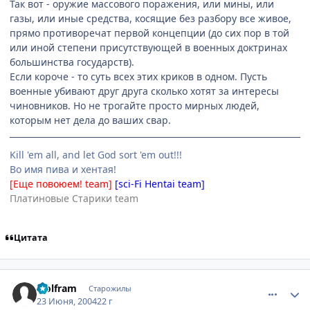
Так вот - оружие массового поражения, или мины, или
газы, или иные средства, косящие без разбору все живое,
прямо противоречат первой концепции (до сих пор в той
или иной степени присутствующей в военных доктринах
большинства государств).
Если короче - то суть всех этих криков в одном. Пусть
военные убивают друг друга сколько хотят за интересы
чиновников. Но не трогайте просто мирных людей,
которым нет дела до ваших свар.
Kill 'em all, and let God sort 'em out!!!
Во имя пива и хентая!
[Еще повоюем! team]
[sci-Fi Hentai team]
Платиновые Старики team
Цитата
comment_47796
Статистика автора
wolfram
Старожилы
23 Июня, 2004
22 г