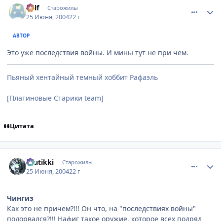
Ralf
Старожилы
25 Июня, 2004
22 г
АВТОР
Это уже последствия войны. И мины тут не при чем.
Пьяный хентайный темный хоббит Рафаэль
[Платиновые Старики team]
Цитата
comment_48688
Статистика автора
tuutikki
Старожилы
25 Июня, 2004
22 г
Чингиз
Как это не причем?!!! Он что, на "последствиях войны"
подорвался?!!! Нафиг такое оружие, которое всех подряд