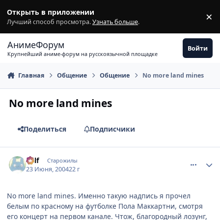
Перейти к содержимому
Открыть в приложении
×
З
Лучший способ просмотра.
Узнать больше
.
АнимеФорум
Войти
Крупнейший аниме-форум на русскоязычной площадке
Главная
Общение
Общение
No more land mines
No more land mines
Поделиться
Подписчики
comment_47363
Статистика автора
Ralf
Старожилы
23 Июня, 2004
22 г
No more land mines. Именно такую надпись я прочел
белым по красному на футболке Пола Маккартни, смотря
его концерт на первом канале. Чтож, благородный лозунг,