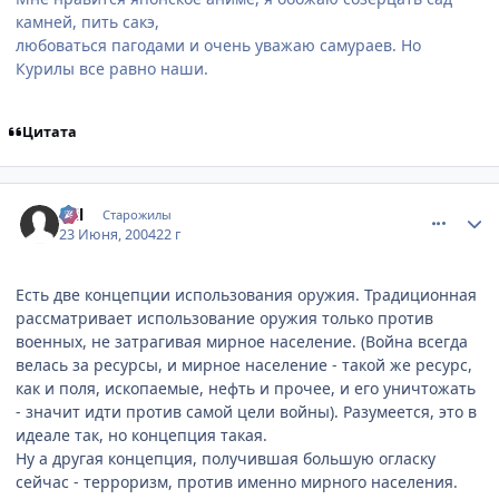
камней, пить сакэ,
любоваться пагодами и очень уважаю самураев. Но
Курилы все равно наши.
Цитата
comment_47451
Статистика автора
Stil
Старожилы
23 Июня, 2004
22 г
Есть две концепции использования оружия. Традиционная
рассматривает использование оружия только против
военных, не затрагивая мирное население. (Война всегда
велась за ресурсы, и мирное население - такой же ресурс,
как и поля, ископаемые, нефть и прочее, и его уничтожать
- значит идти против самой цели войны). Разумеется, это в
идеале так, но концепция такая.
Ну а другая концепция, получившая большую огласку
сейчас - терроризм, против именно мирного населения.