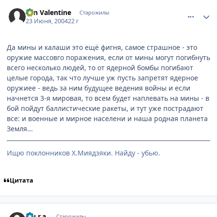
comment_47837
Статистика автора
Yan Valentine
Старожилы
23 Июня, 2004
22 г
Да мины и калаши это ещё фигня, самое страшное - это
оружие массовго поражения, если от мины могут погибнуть
всего несколько людей, то от ядерной бомбы погибают
целые города, так что лучше уж пусть запретят ядерное
оружиее - ведь за ним будущее ведения войны и если
начнется 3-я мировая, то всем будет наплевать на мины - в
бой пойдут баллистические ракеты, и тут уже пострадают
все: и военные и мирное населени и наша родная планета
Земля...
Ищю поклонников Х.Миядзяки. Найду - убью.
Цитата
comment_47884
Статистика автора
a.u.r.a.
Старожилы