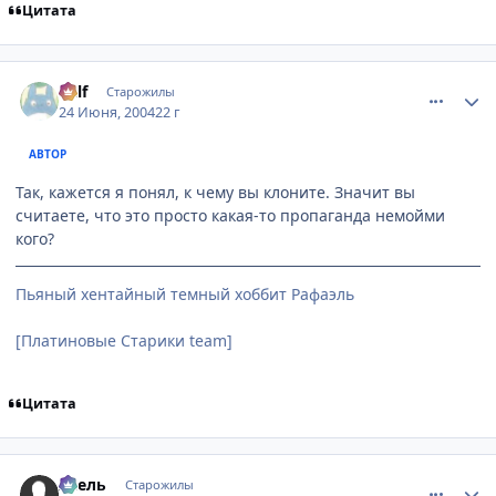
Цитата
comment_47986
Статистика автора
Ralf
Старожилы
24 Июня, 2004
22 г
АВТОР
Так, кажется я понял, к чему вы клоните. Значит вы
считаете, что это просто какая-то пропаганда немойми
кого?
Пьяный хентайный темный хоббит Рафаэль
[Платиновые Старики team]
Цитата
comment_48001
Статистика автора
Асель
Старожилы