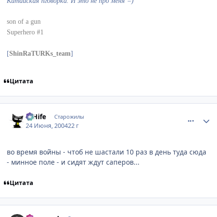
Китайская пговорка. И это не про меня =)
son of a gun
Superhero #1
[
ShinRaTURKs_team
]
Цитата
comment_47907
Статистика автора
D'Hife
Старожилы
24 Июня, 2004
22 г
во время войны - чтоб не шастали 10 раз в день туда сюда
- минное поле - и сидят ждут саперов...
Цитата
comment_47912
Статистика автора