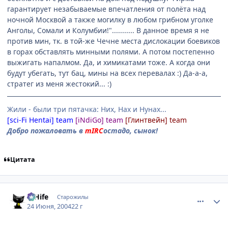
гарантирует незабываемые впечатления от полёта над
ночной Москвой а также могилку в любом грибном уголке
Анголы, Сомали и Колумбии!"........... В данное время я не
против мин, тк. в той-же Чечне места дислокации боевиков
в горах обставлять минными полями. А потом постепенно
выжигать напалмом. Да, и химикатами тоже. А когда они
будут убегать, тут бац, мины на всех перевалах :) Да-а-а,
стратег из меня жестокий... :)
Жили - были три пятачка: Них, Нах и Нунах...
[sci-Fi Hentai] team
[iNdiGo] team
[Глинтвейн] team
Добро пожаловать в
mIRC
остадо, сынок!
Цитата
comment_48294
Статистика автора
D'Hife
Старожилы
24 Июня, 2004
22 г