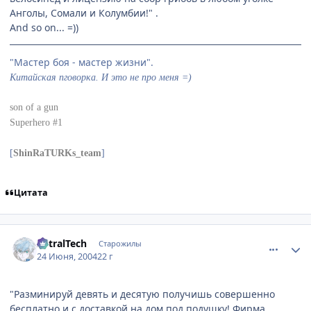
Анголы, Сомали и Колумбии!" .
And so on... =))
"Мастер боя - мастер жизни".
Китайская пговорка. И это не про меня =)
son of a gun
Superhero #1
[
ShinRaTURKs_team
]
Цитата
comment_48096
Статистика автора
AstralTech
Старожилы
24 Июня, 2004
22 г
"Разминируй девять и десятую получишь совершенно
бесплатно и с доставкой на дом под подушку! Фирма