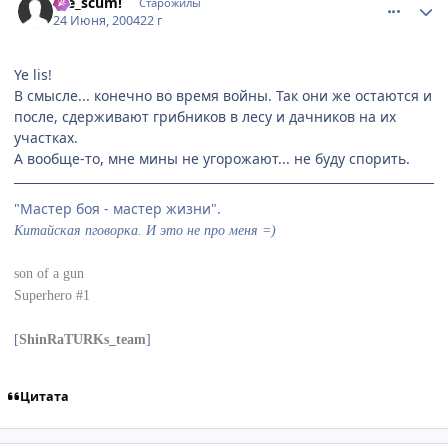
Die_scum!
Старожилы
24 Июня, 2004
22 г
Ye lis!
В смысле... конечно во время войны. Так они же остаются и
после, сдерживают грибников в лесу и дачников на их
участках.
А вообще-то, мне мины не угорожают... не буду спорить.
"Мастер боя - мастер жизни".
Китайская пговорка. И это не про меня =)
son of a gun
Superhero #1
[
ShinRaTURKs_team
]
Цитата