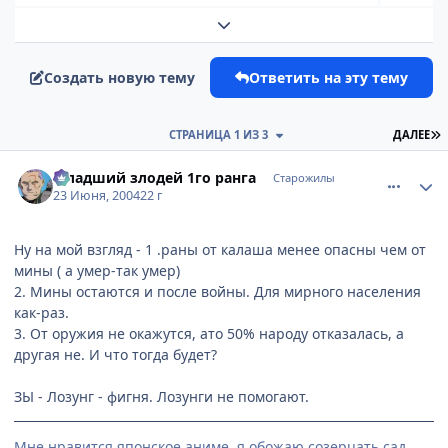
Развернуть обзор темы
Создать новую тему
Ответить на эту тему
П
СТРАНИЦА 1 ИЗ 3
ДАЛЕЕ
comment_47407
Статистика автора
Младший злодей 1го ранга
Старожилы
23 Июня, 2004
22 г
Ну на мой взгляд - 1 .раны от калаша менее опасны чем от
мины ( а умер-так умер)
2. Мины остаются и после войны. Для мирного населения
как-раз.
3. От оружия не окажутся, ато 50% народу отказалась, а
другая не. И что тогда будет?
ЗЫ - Лозунг - фигня. Лозунги не помогают.
Мне нравится японское аниме, я обожаю созерцать сад