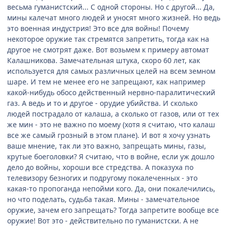
весьма гуманистский... С одной стороны. Но с другой... Да,
мины калечат много людей и уносят много жизней. Но ведь
это военная индустрия! Это все для войны! Почему
некоторое оружие так стремятся запретить, тогда как на
другое не смотрят даже. Вот возьмем к примеру автомат
Калашникова. Замечательная штука, скоро 60 лет, как
используется для самых различных целей на всем земном
шаре. И тем не менее его не запрещают, как например
какой-нибудь обосо действенный нервно-паралитический
газ. А ведь и то и другое - орудие убийства. И сколько
людей пострадало от калаша, а сколько от газов, или от тех
же мин - это не важно по моему (хотя я считаю, что калаш
все же самый грозный в этом плане). И вот я хочу узнать
ваше мнение, так ли это важно, запрещать мины, газы,
крутые боеголовки? Я считаю, что в войне, если уж дошло
дело до войны, хороши все стредства. А показуха по
телевизору безногих и подругому покалеченных - это
какая-то пропоганда непойми кого. Да, они покалечились,
но что поделать, судьба такая. Мины - замечательное
оружие, зачем его запрещать? Тогда запретите вообще все
оружие! Вот это - действительно по гуманистски. А не