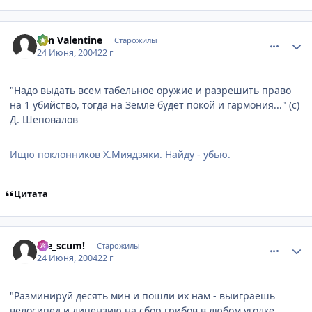
comment_48035
Статистика автора
Yan Valentine
Старожилы
24 Июня, 2004
22 г
"Надо выдать всем табельное оружие и разрешить право
на 1 убийство, тогда на Земле будет покой и гармония..." (с)
Д. Шеповалов
Ищю поклонников Х.Миядзяки. Найду - убью.
Цитата
comment_48037
Статистика автора
Die_scum!
Старожилы
24 Июня, 2004
22 г
"Разминируй десять мин и пошли их нам - выиграешь
велосипед и лицензию на сбор грибов в любом уголке