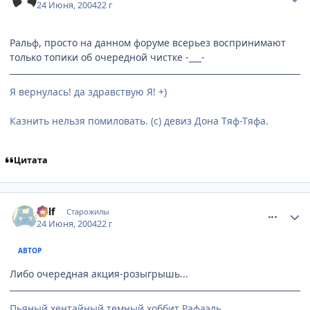
24 Июня, 2004
22 г
Ральф, просто на данном форуме всерьез воспринимают
только топики об очередной чистке -___-
Я вернулась! да здравствую Я! +)
Казнить нельзя помиловать. (с) девиз Дона Тяф-Тяфа.
Цитата
comment_48006
Статистика автора
Ralf
Старожилы
24 Июня, 2004
22 г
АВТОР
Либо очередная акция-розыгрышь...
Пьяный хентайный темный хоббит Рафаэль