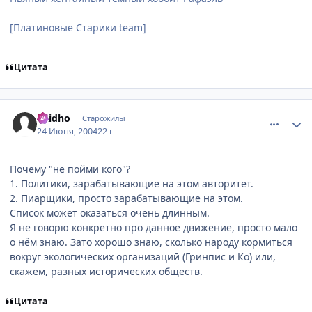
[Платиновые Старики team]
Цитата
comment_48021
Статистика автора
Raidho
Старожилы
24 Июня, 2004
22 г
Почему "не пойми кого"?
1. Политики, зарабатывающие на этом авторитет.
2. Пиарщики, просто зарабатывающие на этом.
Список может оказаться очень длинным.
Я не говорю конкретно про данное движение, просто мало
о нём знаю. Зато хорошо знаю, сколько народу кормиться
вокруг экологических организаций (Гринпис и Ко) или,
скажем, разных исторических обществ.
Цитата