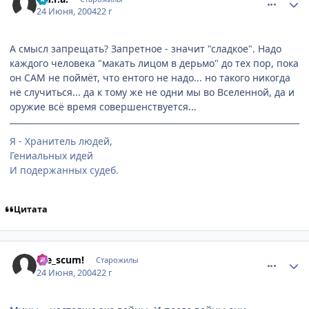
24 Июня, 2004
22 г
А смысл запрещать? Запретное - значит "сладкое". Надо
каждого человека "макать лицом в дерьмо" до тех пор, пока
он САМ не поймёт, что ентого не надо... но такого никогда
не случиться... да к тому же не одни мы во Вселенной, да и
оружие всё время совершенствуется...
Я - Хранитель людей,
Гениальных идей
И подержанных судеб.
Цитата
comment_47890
Статистика автора
Die_scum!
Старожилы
24 Июня, 2004
22 г