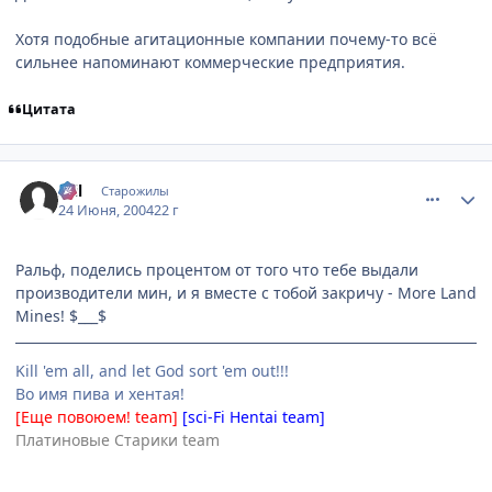
Хотя подобные агитационные компании почему-то всё
сильнее напоминают коммерческие предприятия.
Цитата
comment_47983
Статистика автора
Stil
Старожилы
24 Июня, 2004
22 г
Ральф, поделись процентом от того что тебе выдали
производители мин, и я вместе с тобой закричу - More Land
Mines! $___$
Kill 'em all, and let God sort 'em out!!!
Во имя пива и хентая!
[Еще повоюем! team]
[sci-Fi Hentai team]
Платиновые Старики team