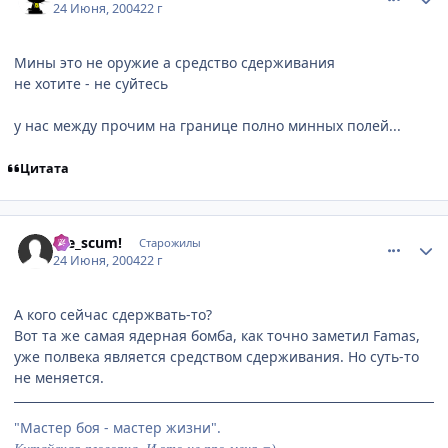
24 Июня, 2004
22 г
Мины это не оружие а средство сдерживания
не хотите - не суйтесь
у нас между прочим на границе полно минных полей...
Цитата
comment_47904
Статистика автора
Die_scum!
Старожилы
24 Июня, 2004
22 г
А кого сейчас сдержвать-то?
Вот та же самая ядерная бомба, как точно заметил Famas,
уже полвека является средством сдерживания. Но суть-то
не меняется.
"Мастер боя - мастер жизни".