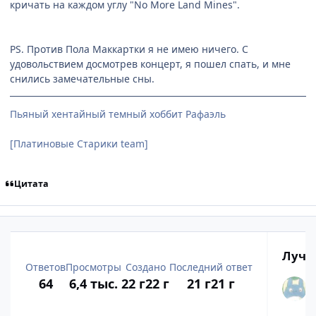
кричать на каждом углу "No More Land Mines".
PS. Против Пола Маккартки я не имею ничего. С
удовольствием досмотрев концерт, я пошел спать, и мне
снились замечательные сны.
Пьяный хентайный темный хоббит Рафаэль
[Платиновые Старики team]
Цитата
Лучш
Ответов
Просмотры
Создано
Последний ответ
64
6,4 тыс.
22 г
22 г
21 г
21 г