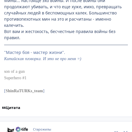
Мины... настояще эхо войны. И после войны они
продолжают убивать, и что еще хуже, имхо, превращать
случайных людей в беспомощных калек. Большинство
противопехотных мин на это и расчитаны - именно
калечить.
Вот вам и жестокость, бесчестные правила войны без
правил.
"Мастер боя - мастер жизни".
Китайская пговорка. И это не про меня =)
son of a gun
Superhero #1
[
ShinRaTURKs_team
]
Цитата
comment_47892
Статистика автора
D'Hife
Старожилы