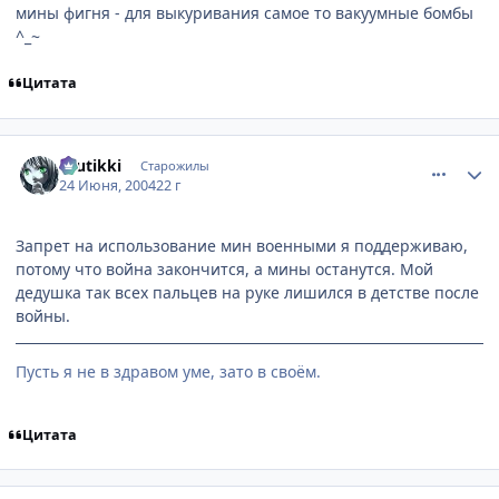
мины фигня - для выкуривания самое то вакуумные бомбы
^_~
Цитата
comment_48297
Статистика автора
tuutikki
Старожилы
24 Июня, 2004
22 г
Запрет на использование мин военными я поддерживаю,
потому что война закончится, а мины останутся. Мой
дедушка так всех пальцев на руке лишился в детстве после
войны.
Пусть я не в здравом уме, зато в своём.
Цитата
comment_48680
Статистика автора