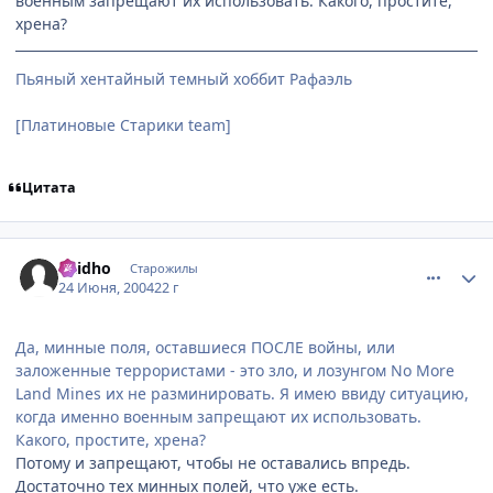
военным запрещают их использовать. Какого, простите,
хрена?
Пьяный хентайный темный хоббит Рафаэль
[Платиновые Старики team]
Цитата
comment_47978
Статистика автора
Raidho
Старожилы
24 Июня, 2004
22 г
Да, минные поля, оставшиеся ПОСЛЕ войны, или
заложенные террористами - это зло, и лозунгом No More
Land Mines их не разминировать. Я имею ввиду ситуацию,
когда именно военным запрещают их использовать.
Какого, простите, хрена?
Потому и запрещают, чтобы не оставались впредь.
Достаточно тех минных полей, что уже есть.