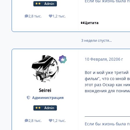
Если бы жизнь была п
2,8 тыс.
1,2 тыс.
посты
Репутация
Цитата
3 недели спустя...
10 Февраля, 2020
6 г
Вот и мой уже третий
фильм", что со мной в
этот раз Оскар как ни
Seirei
вхождения для поним
Администрация
2,8 тыс.
1,2 тыс.
посты
Репутация
Если бы жизнь была п