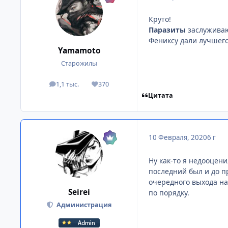
Круто!
Паразиты
заслуживаю
Фениксу дали лучшего
Yamamoto
Старожилы
1,1 тыс.
370
посты
Репутация
Цитата
10 Февраля, 2020
6 г
Ну как-то я недооцени
последний был и до п
очередного выхода на
Seirei
по порядку.
Администрация