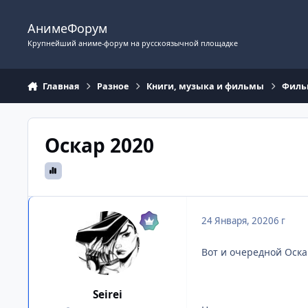
Перейти к содержимому
АнимеФорум
Крупнейший аниме-форум на русскоязычной площадке
Главная
Разное
Книги, музыка и фильмы
Фил
Оскар 2020
24 Января, 2020
6 г
Вот и очередной Оска
Seirei