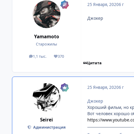
25 Января, 2020
6 г
Джокер
Yamamoto
Старожилы
1,1 тыс.
370
посты
Репутация
Цитата
25 Января, 2020
6 г
Джокер
Хороший фильм, но кр
Вот человек хорошо о
Seirei
https://www.youtube
Администрация