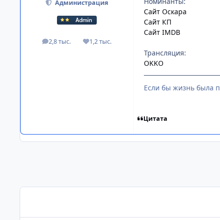
Номинанты:
Администрация
Сайт Оскара
Сайт КП
Сайт IMDB
2,8 тыс.
1,2 тыс.
посты
Репутация
Трансляция:
OKKO
Если бы жизнь была п
Цитата