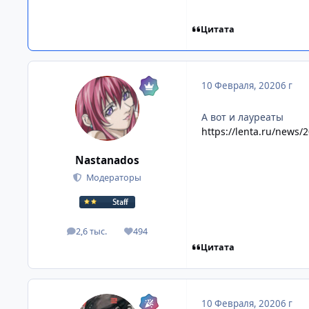
Цитата
10 Февраля, 2020
6 г
А вот и лауреаты
https://lenta.ru/news/2
Nastanados
Модераторы
2,6 тыс.
494
посты
Репутация
Цитата
10 Февраля, 2020
6 г