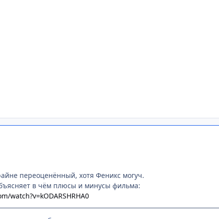
айне переоценённый, хотя Феникс могуч.
бъясняет в чём плюсы и минусы фильма:
.com/watch?v=kODARSHRHA0