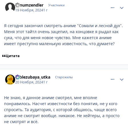
comment_3186797
Статистика автора
venumzendler
Участники
19 Ноября, 2024
1 г
Я сегодня закончил смотреть аниме "Сомали и лесной дух".
Меня этот тайтл очень зацепил, на концовке я рыдал как
сука, что для меня новое чувство. Мне кажется аниме
имеет преступно маленькую известность, что думаете?
Цитата
comment_3186802
Статистика автора
sablezubaya_utka
Старожилы
20 Ноября, 2024
1 г
Не знаю, я данное аниме смотрел, мне вполне
понравилось. Насчет известности без понятия, не у кого
спросить. Та аудитория, с которой общаюсь, чаще всего
аниме не смотрит вообще. никакое. Не хейтеры, а просто
не смотрят и всё.