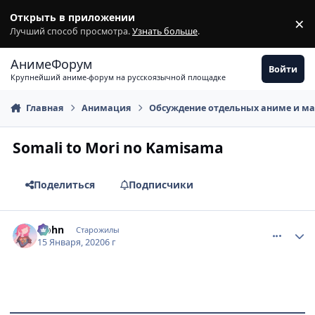
Перейти к содержимому
Открыть в приложении
×
З
Лучший способ просмотра.
Узнать больше
.
АнимеФорум
Войти
Крупнейший аниме-форум на русскоязычной площадке
Главная
Анимация
Обсуждение отдельных аниме и м
Somali to Mori no Kamisama
Поделиться
Подписчики
comment_3135336
Статистика автора
Hohn
Старожилы
15 Января, 2020
6 г