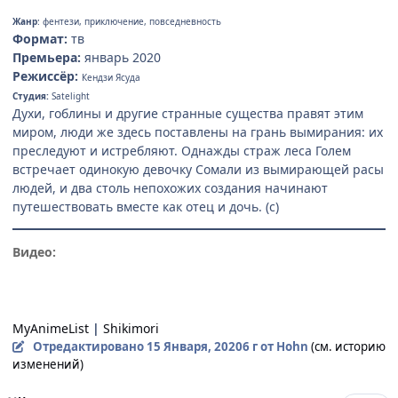
Жанр
: фентези, приключение, повседневность
Формат:
тв
Премьера:
январь 2020
Режиссёр:
Кендзи Ясуда
Студия:
Satelight
Духи, гоблины и другие странные существа правят этим
миром, люди же здесь поставлены на грань вымирания: их
преследуют и истребляют. Однажды страж леса Голем
встречает одинокую девочку Сомали из вымирающей расы
людей, и два столь непохожих создания начинают
путешествовать вместе как отец и дочь. (с)
Видео:
MyAnimeList
|
Shikimori
Отредактировано
15 Января, 2020
6 г
от Hohn
(см. историю
изменений)