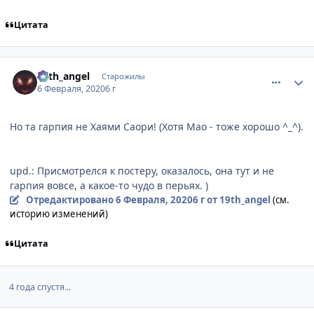
Цитата
comment_3136466
Статистика автора
19th_аngel
Старожилы
6 Февраля, 2020
6 г
Но та гарпия не Хаями Саори! (Хотя Мао - тоже хорошо ^_^).
upd.: Присмотрелся к постеру, оказалось, она тут и не
гарпия вовсе, а какое-то чудо в перьях. )
Отредактировано
6 Февраля, 2020
6 г
от 19th_аngel
(см.
историю изменений)
Цитата
4 года спустя...