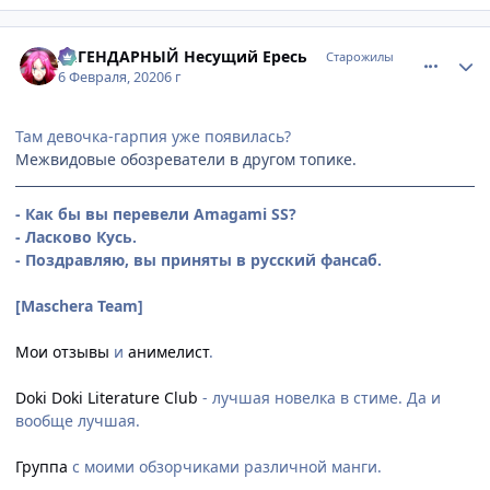
comment_3136458
Статистика автора
ЛЕГЕНДАРНЫЙ Несущий Ересь
Старожилы
6 Февраля, 2020
6 г
Там девочка-гарпия уже появилась?
Межвидовые обозреватели в другом топике.
- Как бы вы перевели Amagami SS?
- Ласково Кусь.
- Поздравляю, вы приняты в русский фансаб.
[Maschera Team]
Мои отзывы
и
анимелист
.
Doki Doki Literature Club
- лучшая новелка в стиме. Да и
вообще лучшая.
Группа
с моими обзорчиками различной манги.