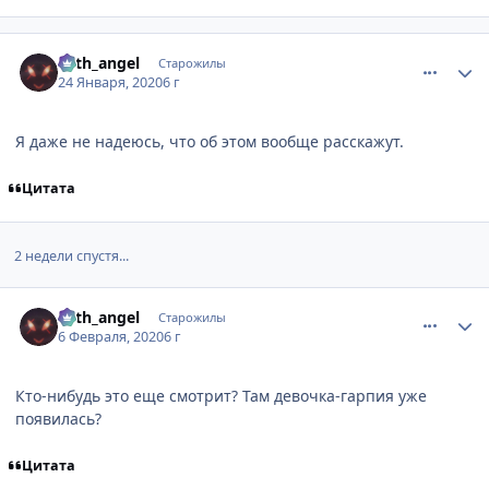
comment_3135908
Статистика автора
19th_аngel
Старожилы
24 Января, 2020
6 г
Я даже не надеюсь, что об этом вообще расскажут.
Цитата
2 недели спустя...
comment_3136449
Статистика автора
19th_аngel
Старожилы
6 Февраля, 2020
6 г
Кто-нибудь это еще смотрит? Там девочка-гарпия уже
появилась?
Цитата