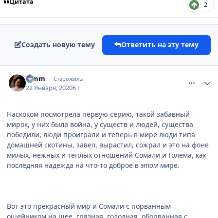
Цитата
2
Создать новую тему
Ответить на эту тему
comment_3135849
Статистика автора
Limm
Старожилы
22 Января, 2020
6 г
Наскоком посмотрела первую серию, такой забавный
мирок, у них была война, у существ и людей, существа
победили, люди проиграли и теперь в мире люди типа
домашней скотины, завел, вырастил, сожрал и это на фоне
милых, нежных и теплых отношений Сомали и Голема, как
последняя надежда на что-то доброе в
этом
мире.
Вот это прекрасный мир и Сомали с порванным
ошейником на шее, грязная, голодная, оборванная с