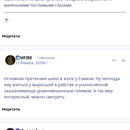
маленькими пытливыми глазами.
☕
Цитата
comment_3135901
Статистика автора
DIMFIRE
Старожилы
23 Января, 2020
6 г
Основная претензия-шило в жопе у Сомали. Ну неоткуда
ему взяться у выросшей в рабстве и усынослённой
зашкаливающе уравновешенным големом. А так мир
интересный, можно смотреть
Цитата
comment_3135905
Статистика автора