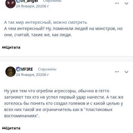
19th_аngel
Старожилы
24 Января, 2020
6 г
А так мир интересный, можно смотреть
А чем интересный? Ну, поменяли людей на монстров, но
они, считай, такие же, как люди.
Цитата
comment_3135907
Статистика автора
DIMFIRE
Старожилы
24 Января, 2020
6 г
Ну уже тем что огребли агрессоры, обычно в гетто
загоняют тех кто не успел первый удар нанести. А так же
хотелось бы понять кто создал големов и с какой целью у
всех них такой же ограничитель как в "пластиковых
воспоминаниях".
Цитата