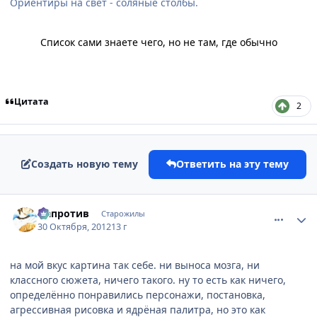
Ориентиры на свет - соляные столбы.
Список сами знаете чего, но не там, где обычно
Цитата
2
Создать новую тему
Ответить на эту тему
comment_2820899
Статистика автора
Напротив
Старожилы
30 Октября, 2012
13 г
на мой вкус картина так себе. ни выноса мозга, ни
классного сюжета, ничего такого. ну то есть как ничего,
определённо понравились персонажи, постановка,
агрессивная рисовка и ядрёная палитра, но это как