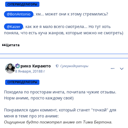
СУПЕРМОДЕРАТОРЫ
, хм... может они к этому стремились?
@BonAntonio
, как же я мало всего смотрела... Но тут хоть
@Kaizer
поняла, что есть куча жанров, которые можно не смотреть)
Цитата
comment_3098411
Статистика автора
Кирико Кираюто
Супермодераторы
8 Января, 2018
8 г
СУПЕРМОДЕРАТОРЫ
Походила по просторам инета, почитала чужие отзывы.
Норм аниме, просто каждому своё)
Понравился один коммент, который станет "точкой" для
меня в теме про это аниме:
Ощущение будто посмотрел аниме от Тима Бертона.