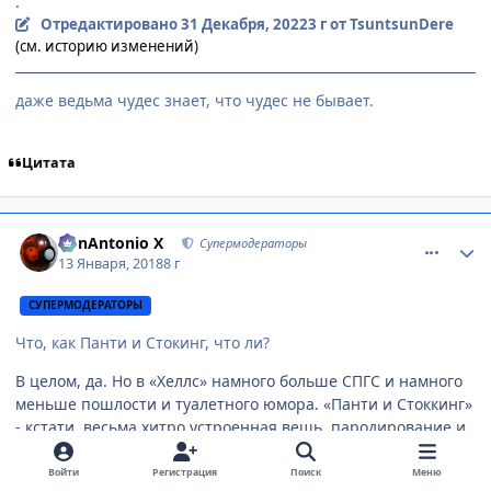
.
Отредактировано
31 Декабря, 2022
3 г
от TsuntsunDere
(см. историю изменений)
даже ведьма чудес знает, что чудес не бывает.
Цитата
comment_3098680
Статистика автора
BonAntonio X
Супермодераторы
13 Января, 2018
8 г
СУПЕРМОДЕРАТОРЫ
Что, как Панти и Стокинг, что ли?
В целом, да. Но в «Хеллс» намного больше СПГС и намного
меньше пошлости и туалетного юмора. «Панти и Стоккинг»
- кстати, весьма хитро устроенная вещь, пародирование и
аудио-визуальный язык тамошнего уровня - это высший
пилотаж, имхо. И даже всей дерзости содержания,
Войти
Регистрация
Поиск
Меню