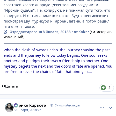
советской классики вроде "Джентельменов удачи" и
"Иронии судьбы". Т.е. копируют, не понимая сути того, что
копируют. И с этим аниме все также. Будто шестикласник
посмотрел Еву, Фурикури и Гаррен Лаганн, а потом решил,
что может также.
Отредактировано
8 Января, 2018
8 г
от Kaizer
(см. историю
изменений)
When the clash of swords echo, the journey chasing the past
ends and the journey to know today begins. One soul seeks
another and pledges their sworn friendship to another. One
mystery begets the next and the doors of fate are opened. You
are free to sever the chains of fate that bind you....
Цитата
2
comment_3098408
Статистика автора
Кирико Кираюто
Супермодераторы
8 Января, 2018
8 г