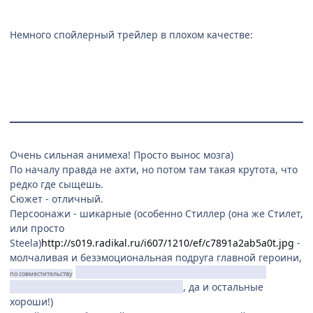
Немного спойлерный трейлер в плохом качестве:
Очень сильная анимеха! Просто вынос мозга)
По началу правда не ахти, но потом там такая крутота, что
редко где сыщешь.
Сюжет - отличный.
Персоонажи - шикарные (особенно Стиллер (она же Стилет,
или просто
Steela)
http://s019.radikal.ru/i607/1210/ef/c7891a2ab5a0t.jpg
-
молчаливая и безэмоциональная подруга главной героини,
живое воплощение Пустоты и главный
по совместительству
инструмент для уничтожения мира
, да и остальные
хороши!)