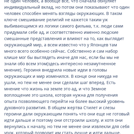
не один человек, а вообще все, что сначала обнуляет
индивидуальный вклад, но потом они показывают что один
человек способен менять взгляды окружающих. В таком
ключе смешивание религий не кажется таким уж
выбивающимся из логики самого фильма, т.к. люди сами
придумали себе ад, и соответственно именно людские
смешанные представления и влияют на то, как выглядит
окружающий мир, а всем известно что у Японцев там
много всего особенно сейчас. Собственно и сам набор
клише мог бы выглядеть иначе для нас, если бы мы не
знали обо всем этом(здесь интересно незамутненное
мнение). Героиня внедрила новые идеи в головы
окружающих и мир изменился. В конце они никуда не
ушли, но тем не менее они сделали шаг вперед. Есть
мнение что жизнь на земле это ад, и что Земное
воплощение это школа, которая нужна для получения
опыта позволяющего перейти на более высокий уровень
духовного развития. В общем жертва Стилет и слезы
героини дали окружающим понять что они еще не готовый
идти дальше и поэтому они отстроили школу, и хотя они
вернулись к началу, но тем не менее они извлекли для себя
урок, который позволит им стать лучше и идти дальше.