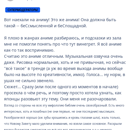
СУПЕРМОДЕРАТОРЫ
Вот наехали на аниму! Это же анима! Она должна быть
такой -- беСсмысленной и беСпощадной.
Я плохо в жанрах аниме разбираюсь, и подсказки из зала
мне не помогли понять про что тут винегрет. Я всё аниме
как-то так воспринимаю.
Считаю это аниме отличным. Музыкальная озвучка очень
даже. Рисовка нормальная, хоть и не привычная, но сейчас
"всё такое" в тренде (а уж во время выхода анимы вообще
было на высоте по креативности, имхо). Голоса... ну норм, в
ушах не сильно звенело.
Сюжет... Сразу (или после одного из моментов в начале)
просекла о чём речь, и поэтому просто хотела узнать, как
японцы разовьют эту тему. Они меня не разочаровали.
Взгляд со стороны на всю эту мифологию библии очень своеобразный. Есть много
интересных, хоть и похабных (не они первые, не они последние) мыслишек.
Разобрали всё хорошо (аж зубы крошились и кровь глазами шла), жаль только,
что Новому Завету мало уделили внимания, но взяли самое основное. Раскрыли
взгляд буддистов-синтоистов на всё это вот авраамическое д-о + немного