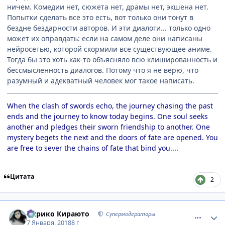
ничем. Комедии нет, сюжета нет, драмы нет, экшена нет.
Попытки сделать все это есть, вот только они тонут в
бездне бездарности авторов. И эти диалоги... только одно
может их оправдать: если на самом деле они написаны
нейросетью, которой скормили все существующее аниме.
Тогда бы это хоть как-то объясняло всю клишированность и
бессмысленность диалогов. Потому что я не верю, что
разумный и адекватный человек мог такое написать.
When the clash of swords echo, the journey chasing the past
ends and the journey to know today begins. One soul seeks
another and pledges their sworn friendship to another. One
mystery begets the next and the doors of fate are opened. You
are free to sever the chains of fate that bind you....
Цитата
2
comment_3098355
Статистика автора
Кирико Кираюто
Супермодераторы
7 Января, 2018
8 г