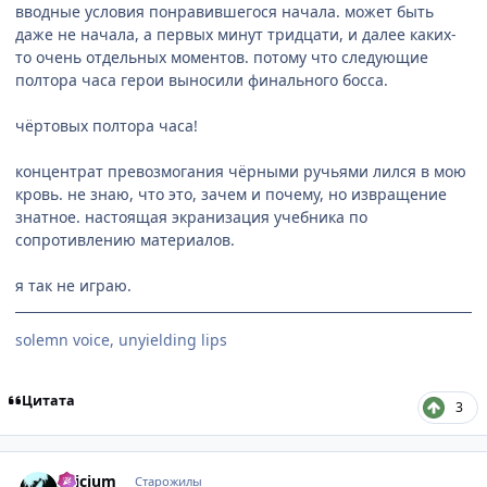
вводные условия понравившегося начала. может быть
даже не начала, а первых минут тридцати, и далее каких-
то очень отдельных моментов. потому что следующие
полтора часа герои выносили финального босса.
чёртовых полтора часа!
концентрат превозмогания чёрными ручьями лился в мою
кровь. не знаю, что это, зачем и почему, но извращение
знатное. настоящая экранизация учебника по
сопротивлению материалов.
я так не играю.
solemn voice, unyielding lips
Цитата
3
comment_2820985
Статистика автора
Silicium
Старожилы