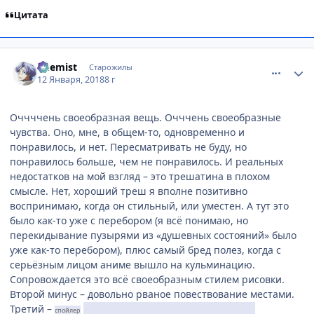
Цитата
comment_3098648
Статистика автора
Chemist
Старожилы
12 Января, 2018
8 г
Оччччень своеобразная вещь. Очччень своеобразные
чувства. Оно, мне, в общем-то, одновременно и
понравилось, и нет. Пересматривать не буду, но
понравилось больше, чем не понравилось. И реальных
недостатков на мой взгляд – это трешатина в плохом
смысле. Нет, хороший треш я вполне позитивно
воспринимаю, когда он стильный, или уместен. А тут это
было как-то уже с перебором (я всё понимаю, но
перекидывание пузырями из «душевных состояний» было
уже как-то перебором), плюс самый бред полез, когда с
серьёзным лицом аниме вышло на кульминацию.
Сопровождается это всё своеобразным стилем рисовки.
Второй минус – довольно рваное повествование местами.
Третий –
никак не сыграл «кровяной» статус
спойлер