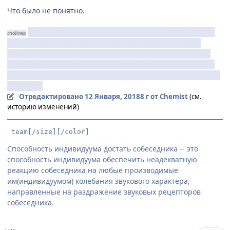
Что было не понятно.
Мать не потеряла воспоминаний (раз обращается к
спойлер
новым друзьям ГГ с той же просьбой как к «умершему
мужу»? в начале фильма). А в начале мы видели, как она
просит отца ГГ хранить её (первая мысль – он мёртв)… но
учитывая, первый факт, что-то тут не так. Кто «отец» Евы --
понятно…
Отредактировано
12 Января, 2018
8 г
от Chemist
(см.
историю изменений)
 team[/size][/color]
Способность индивидуума достать собеседника -- это
способность индивидуума обеспечить неадекватную
реакцию собеседника на любые производимые
им(индивидуумом) колебания звукового характера,
направленные на раздражение звуковых рецепторов
собеседника.