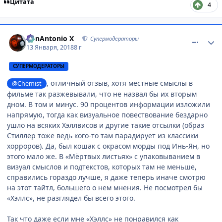
Цитата
4
comment_3098651
Статистика автора
BonAntonio X
Супермодераторы
13 Января, 2018
8 г
СУПЕРМОДЕРАТОРЫ
, отличный отзыв, хотя местные смыслы в
@Chemist
фильме так разжевывали, что не назвал бы их вторым
дном. В том и минус. 90 процентов информации изложили
напрямую, тогда как визуальное повествование бездарно
ушло на всяких Хэллвисов и другие такие отсылки (образ
Стиллер тоже ведь кого-то там парадирует из классики
хорроров). Да, был кошак с окрасом морды под Инь-Ян, но
этого мало же. В «Мёртвых листьях» с упаковыванием в
визуал смыслов и подтекстов, которых там не меньше,
справились гораздо лучше, я даже теперь иначе смотрю
на этот тайтл, большего о нем мнения. Не посмотрел бы
«Хэллс», не разглядел бы всего этого.
Так что даже если мне «Хэллс» не понравился как