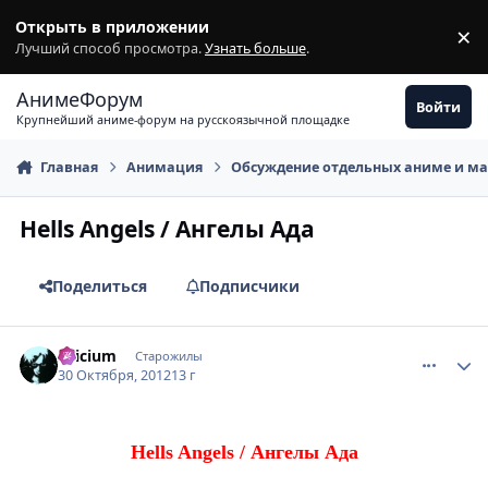
Перейти к содержимому
Открыть в приложении
×
З
Лучший способ просмотра.
Узнать больше
.
АнимеФорум
Войти
Крупнейший аниме-форум на русскоязычной площадке
Главная
Анимация
Обсуждение отдельных аниме и м
Hells Angels / Ангелы Ада
Поделиться
Подписчики
comment_2820876
Статистика автора
Silicium
Старожилы
30 Октября, 2012
13 г
Hells Angels / Ангелы Ада