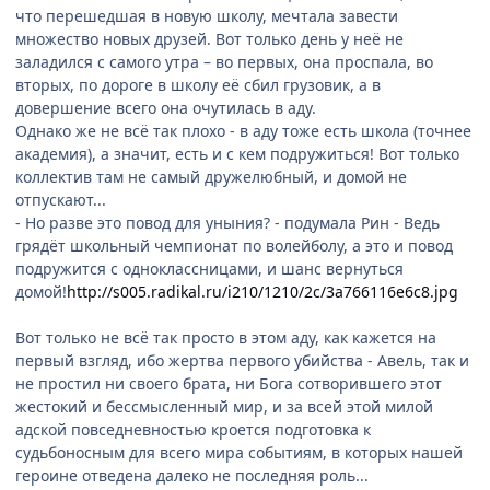
что перешедшая в новую школу, мечтала завести
множество новых друзей. Вот только день у неё не
заладился с самого утра – во первых, она проспала, во
вторых, по дороге в школу её сбил грузовик, а в
довершение всего она очутилась в аду.
Однако же не всё так плохо - в аду тоже есть школа (точнее
академия), а значит, есть и с кем подружиться! Вот только
коллектив там не самый дружелюбный, и домой не
отпускают...
- Но разве это повод для уныния? - подумала Рин - Ведь
грядёт школьный чемпионат по волейболу, а это и повод
подружится с одноклассницами, и шанс вернуться
домой!
http://s005.radikal.ru/i210/1210/2c/3a766116e6c8.jpg
Вот только не всё так просто в этом аду, как кажется на
первый взгляд, ибо жертва первого убийства - Авель, так и
не простил ни своего брата, ни Бога сотворившего этот
жестокий и бессмысленный мир, и за всей этой милой
адской повседневностью кроется подготовка к
судьбоносным для всего мира событиям, в которых нашей
героине отведена далеко не последняя роль...