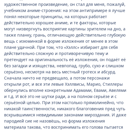
художественное произведение, он стал для меня, пожалуй,
учебником аниме-строения: на этом антипримере я лучше
понял некоторые принципы, на которых работает
действительно хорошее аниме, и те факторы, которые
могут низвергнуть восприятие картины зрителем на дно, а
также планку, грань, отличающую действительно глубокую
вещь с изюминкой в форме изложения от менее в этом
плане удачной. При том, что «Хэллс» избирает для себя
действительно сложную и противоречивую тему и
претендует на оригинальность её изложения, он подаёт её
без загадки и изящества, невпопад, грубо, сухо и слишком
серьёзно, несмотря на весь местный гротеск и абсурд.
Сначала ничто не предвещало, а потом персонажи
открыли рот, и все эти левые Хэллвисы, Марио, Стиллеры
обернулись вполне конкретными Адамами, Евами, Авелями
и т.д. И всё это не шутки ради, а на полном серьёзе и с
серьёзной целью. При этом настолько прямолинейно, что
никакой таинственности, никакого благоговения пред чуть
вскрывшимися невидимыми законами мироздания. И даже
пародией сие не назовёшь, но форма изложения
материала такова, что воспринимать его голова пытается