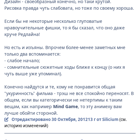
Дизайн - своеобразный конечно, но таки крутой.
Рисовка правда чуть слабовата, но тоже по своему хороша.
Если бы не некоторые несколько глуповатые
нравоучительные фишки, то я бы сказал, что оно даже
круче Редлайна!
Но есть и изъяны. Впрочем более-менее заметных мне
только два вспоминается:
- слабое начало;
- сомнительные сюжетные ходы ближе к концу (о них я
чуть выше уже упоминал).
Конечно найдутся и те, кому не понравится общая
"укуринность" фильма - трэш не все спокойно переносят. В
общем, если вы категорически не нетерпимы к таким
вещам, как например
Mind Game
, то эту анимеху вам
лучше обойти стороной.
Отредактировано
30 Октября, 2012
13 г
от Silicium
(см.
историю изменений)