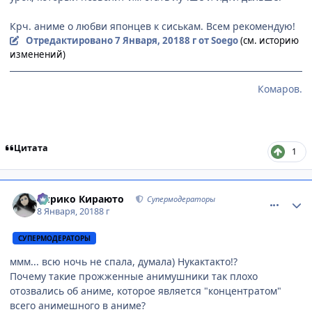
Крч. аниме о любви японцев к сиськам. Всем рекомендую!
Отредактировано
7 Января, 2018
8 г
от Soego
(см. историю
изменений)
Комаров.
Цитата
1
comment_3098396
Статистика автора
Кирико Кираюто
Супермодераторы
8 Января, 2018
8 г
СУПЕРМОДЕРАТОРЫ
ммм... всю ночь не спала, думала) Нукактакто!?
Почему такие прожженные анимушники так плохо
отозвались об аниме, которое является "концентратом"
всего анимешного в аниме?