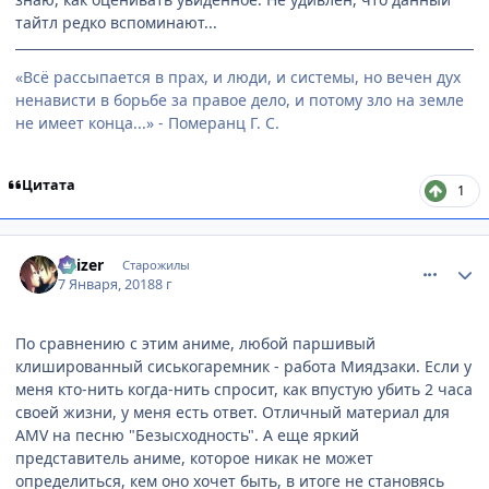
тайтл редко вспоминают...
«Всё рассыпается в прах, и люди, и системы, но вечен дух
ненависти в борьбе за правое дело, и потому зло на земле
не имеет конца...» - Померанц Г. С.
Цитата
1
comment_3098336
Статистика автора
Kaizer
Старожилы
7 Января, 2018
8 г
По сравнению с этим аниме, любой паршивый
клишированный сиськогаремник - работа Миядзаки. Если у
меня кто-нить когда-нить спросит, как впустую убить 2 часа
своей жизни, у меня есть ответ. Отличный материал для
AMV на песню "Безысходность". А еще яркий
представитель аниме, которое никак не может
определиться, кем оно хочет быть, в итоге не становясь