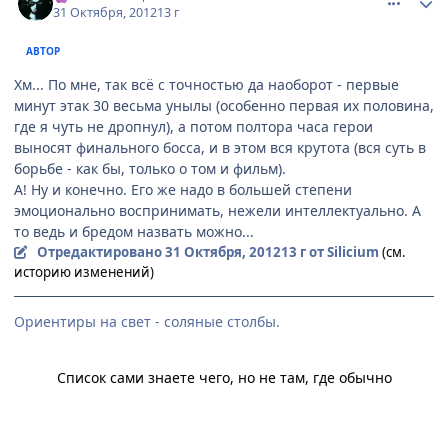
31 Октября, 2012
13 г
АВТОР
Хм... По мне, так всё с точностью да наоборот - первые
минут этак 30 весьма унылы (особенно первая их половина,
где я чуть не дропнул), а потом полтора часа герои
выносят финального босса, и в этом вся крутота (вся суть в
борьбе - как бы, только о том и фильм).
А! Ну и конечно. Его же надо в большей степени
эмоционально воспринимать, нежели интеллектуально. А
то ведь и бредом назвать можно...
Отредактировано
31 Октября, 2012
13 г
от Silicium
(см.
историю изменений)
Ориентиры на свет - соляные столбы.
Список сами знаете чего, но не там, где обычно