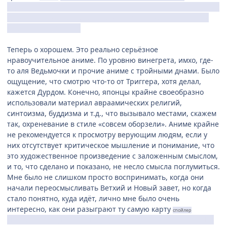
студсовета, точнее, вышло в противостояние с озвученным
ранее про живых и мёртвых. Кто-то либо солгал, либо их
мир так не работает.
Теперь о хорошем. Это реально серьёзное
нравоучительное аниме. По уровню винегрета, имхо, где-
то аля Ведьмочки и прочие аниме с тройными днами. Было
ощущение, что смотрю что-то от Триггера, хотя делал,
кажется Дурдом. Конечно, японцы крайне своеобразно
использовали материал авраамических религий,
синтоизма, буддизма и т.д., что вызывало местами, скажем
так, охреневание в стиле «совсем оборзели». Аниме крайне
не рекомендуется к просмотру верующим людям, если у
них отсутствует критическое мышление и понимание, что
это художественное произведение с заложенным смыслом,
и то, что сделано и показано, не несло смысла поглумиться.
Мне было не слишком просто воспринимать, когда они
начали переосмысливать Ветхий и Новый завет, но когда
стало понятно, куда идёт, лично мне было очень
интересно, как они разыграют ту самую карту
спойлер
(авторы ведь даже обманку дали, когда «распяли» мать ГГ)