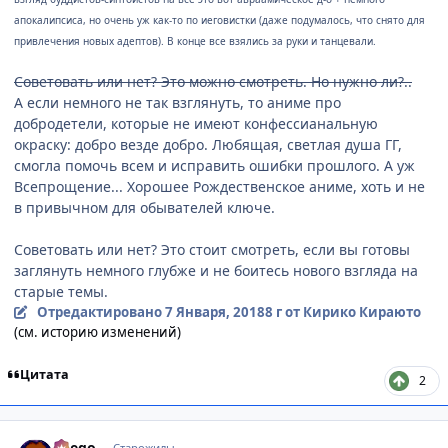
апокалипсиса, но очень уж как-то по иеговистки (даже подумалось, что снято для
привлечения новых адептов). В конце все взялись за руки и танцевали.
Советовать или нет? Это можно смотреть. Но нужно ли?..
А если немного не так взглянуть, то аниме про
добродетели, которые не имеют конфессианальную
окраску: добро везде добро. Любящая, светлая душа ГГ,
смогла помочь всем и исправить ошибки прошлого. А уж
Всепрощение... Хорошее Рождественское аниме, хоть и не
в привычном для обывателей ключе.
Советовать или нет? Это стоит смотреть, если вы готовы
заглянуть немного глубже и не боитесь нового взгляда на
старые темы.
Отредактировано
7 Января, 2018
8 г
от Кирико Кираюто
(см. историю изменений)
Цитата
2
comment_3098374
Статистика автора
Soego
Старожилы