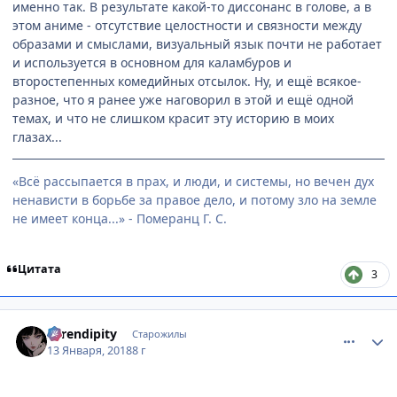
именно так. В результате какой-то диссонанс в голове, а в
этом аниме - отсутствие целостности и связности между
образами и смыслами, визуальный язык почти не работает
и используется в основном для каламбуров и
второстепенных комедийных отсылок. Ну, и ещё всякое-
разное, что я ранее уже наговорил в этой и ещё одной
темах, и что не слишком красит эту историю в моих
глазах...
«Всё рассыпается в прах, и люди, и системы, но вечен дух
ненависти в борьбе за правое дело, и потому зло на земле
не имеет конца...» - Померанц Г. С.
Цитата
3
comment_3098678
Статистика автора
Serendipity
Старожилы
13 Января, 2018
8 г