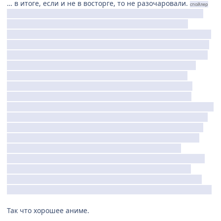
… в итоге, если и не в восторге, то не разочаровали.
спойлер
«Нет больше той любви, чем…» Жертва была принесена,
открыт путь ко Спасению. Как мы видим из эндинга,
многие смогли. Здесь очень рядом третий минус, т.к. кровь
имеет в авраамических религиях очень важное значение,
начиная с того, что она несёт в семе «сущность» жизни, и
заканчивая «пейте из нее все, ибо сие есть Кровь Моя
Нового Завета, за многих изливаемая во оставление
грехов». Но авторы ограничились Крестной Жертвой.
Видимо, это было сделано потому, что концепция ада
совершенно отлична от христианства и иудаизма. Их мир –
синтез христианства и пути к нирване. А адская академия
по сути оказалось Чистилищем перед выходом на новый
круг реинкарнаций, в котором все себя самостоятельно
заперли, что бы там себе Каин и Авель не думали.
Подозреваю, что бог там мог всех вытащить в мгновение
ока, но… И коль скоро они сами себя туда закрыли по
доброй воли, то и выйти оттуда люди могут только сами.
Иначе никакого смысла. Кот всех, хм… ввёл в заблуждение.
Так что хорошее аниме.