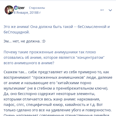
comment_3098406
Статистика автора
Kaizer
Старожилы
8 Января, 2018
8 г
Это же анима! Она должна быть такой -- беСсмысленной и
беСпощадной.
Эм... нет, не должна. :D
Почему такие прожженные анимушники так плохо
отозвались об аниме, которое является "концентратом"
всего анимешного в аниме?
Скажем так... сабж представляет из себя примерно то, как
воспринимают "прожженных анимешников" люди, далекие
от аниме и называющие его "китайскими порно
мультиками" (не в стебном а пренебрежительном ключе).
Да, оно бесспорно содержит некоторые элементы,
которыми отличается весь жанр аниме: наркомания,
пафос, спгс, специфичный юмор, кавайность и т.д. Вот
только сделано это все на удивление убого и поверхностно.
Очень напоминает современные отечественные ремейки