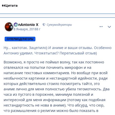
Цитата
comment_3098398
Статистика автора
BonAntonio X
Супермодераторы
8 Января, 2018
8 г
СУПЕРМОДЕРАТОРЫ
Ну... кактотак. Зацепило) И аниме и ваши отзывы. Особенно
Антонио удивил. Чтожетытак!? Переписывай отзыв)
Возможно, я просто не поймал волну, так как постоянно
отвлекался на попытки починить микрофон и на
написание текстовых комментариев. Но вообще при всей
необычности картинки и нестандартной идейности, ради
которых действительно стоило посмотреть тайтл, это
аниме лично для меня полностью убила тягомотность. Два
часа из пустого в порожнее, минимум полезной и
интересной для меня информации (потому как подобная
нестандартность не нова в аниме). Что абсурд, что сюр,
что размышления о религии можно было показать в