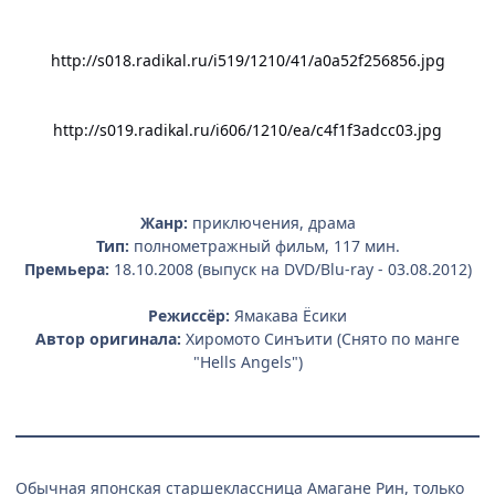
http://s018.radikal.ru/i519/1210/41/a0a52f256856.jpg
http://s019.radikal.ru/i606/1210/ea/c4f1f3adcc03.jpg
Жанр:
приключения, драма
Тип:
полнометражный фильм, 117 мин.
Премьера:
18.10.2008 (выпуск на DVD/Blu-ray - 03.08.2012)
Режиссёр:
Ямакава Ёсики
Автор оригинала:
Хиромото Синъити (Снято по манге
"Hells Angels")
Обычная японская старшеклассница Амагане Рин, только