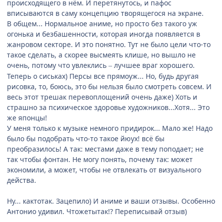
происходящего в нём. И перетянутось, и пафос
вписываются в саму концепцию творящегося на экране.
В общем... Нормальное аниме, но просто без такого уж
огонька и безбашенности, которая иногда появляется в
жанровом секторе. И это понятно. Тут не было цели что-то
такое сделать, а скорее высмеять клише, но вышло не
очень, потому что увлеклись
лучшее враг хорошего.
‒
Теперь о сиськах) Персы все прямоуж... Но, будь другая
рисовка, то, боюсь, это бы нельзя было смотреть совсем. И
весь этот трешак перевоплощений очень даже) Хоть и
страшно за психическое здоровье художников...Хотя... Это
же японцы!
У меня только к музыке немного придирок... Мало же! Надо
было бы подобрать что-то такое йюух! всё бы
преобразилось! А так: местами даже в тему поподает; не
так чтобы фонтан. Не могу понять, почему так: может
экономили, а может, чтобы не отвлекать от визуального
действа.
Ну... кактотак. Зацепило) И аниме и ваши отзывы. Особенно
Антонио удивил. Чтожетытак!? Переписывай отзыв)