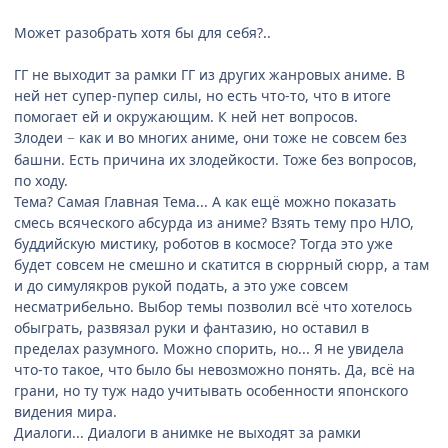
Может разобрать хотя бы для себя?..
ГГ не выходит за рамки ГГ из других жанровых аниме. В
ней нет супер-пупер силы, но есть что-то, что в итоге
помогает ей и окружающим. К ней нет вопросов.
Злодеи
как и во многих аниме, они тоже не совсем без
−
башни. Есть причина их злодейкости. Тоже без вопросов,
по ходу.
Тема? Самая Главная Тема... А как ещё можно показать
смесь всяческого абсурда из аниме? Взять тему про НЛО,
буддийскую мистику, роботов в космосе? Тогда это уже
будет совсем не смешно и скатится в сюррный сюрр, а там
и до симулякров рукой подать, а это уже совсем
несматрибельно. Выбор темы позволил всё что хотелось
обыграть, развязал руки и фантазию, но оставил в
пределах разумного. Можно спорить, но... Я не увидела
что-то такое, что было бы невозможно понять. Да, всё на
грани, но ту туж надо учитывать особенности японского
видения мира.
Диалоги... Диалоги в анимке не выходят за рамки