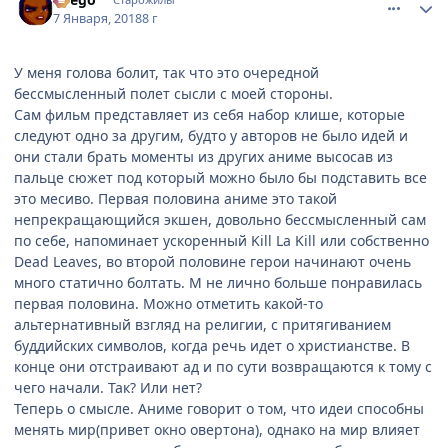
7 Января, 2018
8 г
У меня голова болит, так что это очередной
бессмысленный полет сысли с моей стороны.
Сам фильм представляет из себя набор клише, которые
следуют одно за другим, будто у авторов не было идей и
они стали брать моменты из других аниме высосав из
пальце сюжет под который можно было бы подставить все
это месиво. Первая половина аниме это такой
непрекращающийся экшен, довольно бессмысленный сам
по себе, напоминает ускоренный Kill La Kill или собственно
Dead Leaves, во второй половине герои начинают очень
много статично болтать. М не лично больше понравилась
первая половина. Можно отметить какой-то
альтернативный взгляд на религии, с притягиванием
буддийских символов, когда речь идет о христианстве. В
конце они отстраивают ад и по сути возвращаются к тому с
чего начали. Так? Или нет?
Теперь о смысле. Аниме говорит о том, что идеи способны
менять мир(привет окно овертона), однако на мир влияет