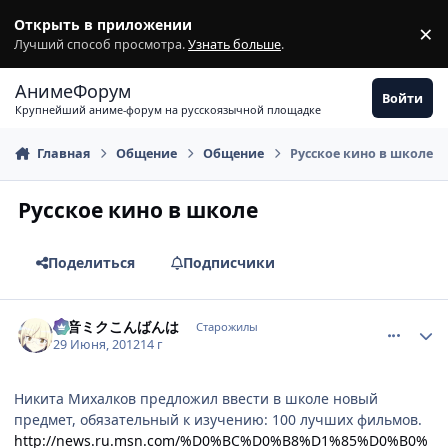
Перейти к содержимому
Открыть в приложении
×
З
Лучший способ просмотра.
Узнать больше
.
АнимеФорум
Войти
Крупнейший аниме-форум на русскоязычной площадке
Главная
Общение
Общение
Русское кино в школе
Русское кино в школе
Поделиться
Подписчики
comment_2790411
Статистика автора
初音ミクこんばんは
Старожилы
29 Июня, 2012
14 г
Никита Михалков предложил ввести в школе новый
предмет, обязательный к изучению: 100 лучших фильмов.
http://news.ru.msn.com/%D0%BC%D0%B8%D1%85%D0%B0%