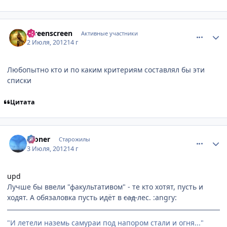
comment_2790872
Статистика автора
screenscreen
Активные участники
2 Июля, 2012
14 г
Любопытно кто и по каким критериям составлял бы эти
списки
Цитата
comment_2791089
Статистика автора
Aloner
Старожилы
3 Июля, 2012
14 г
upd
Лучше бы ввели "факультативом" - те кто хотят, пусть и
ходят. А обязаловка пусть идёт в
сад
лес. :angry:
"И летели наземь самураи под напором стали и огня..."