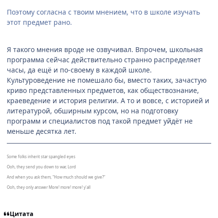
Поэтому согласна с твоим мнением, что в школе изучать
этот предмет рано.
Я такого мнения вроде не озвучивал. Впрочем, школьная
программа сейчас действительно странно распределяет
часы, да ещё и по-своему в каждой школе.
Культуроведение не помешало бы, вместо таких, зачастую
криво представленных предметов, как обществознание,
краеведение и история религии. А то и вовсе, с историей и
литературой, обширным курсом, но на подготовку
программ и специалистов под такой предмет уйдёт не
меньше десятка лет.
Some folks inherit star spangled eyes
Ooh, they send you down to war, Lord
And when you ask them, "How much should we give?"
Ooh, they only answer More! more! more! y'all
Цитата