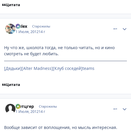
Цитата
comment_2790579
Статистика автора
Nulex
Старожилы
1 Июля, 2012
14 г
Ну что же, школота тогда, не только читать, но и кино
смотреть не будет любить.
[Дядьки][Alter Madness][Клуб соседей]teams
Цитата
comment_2790582
Статистика автора
Метцгер
Старожилы
1 Июля, 2012
14 г
Вообще зависит от воплощения, но мысль интересная.