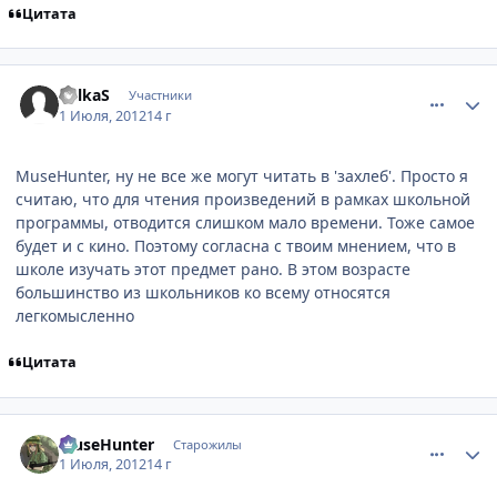
Цитата
comment_2790635
Статистика автора
BelkaS
Участники
1 Июля, 2012
14 г
MuseHunter, ну не все же могут читать в 'захлеб'. Просто я
считаю, что для чтения произведений в рамках школьной
программы, отводится слишком мало времени. Тоже самое
будет и с кино. Поэтому согласна с твоим мнением, что в
школе изучать этот предмет рано. В этом возрасте
большинство из школьников ко всему относятся
легкомысленно
Цитата
comment_2790670
Статистика автора
MuseHunter
Старожилы
1 Июля, 2012
14 г