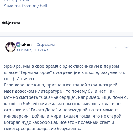
Save me from my hell
Цитата
comment_2790433
Статистика автора
Quaken
Старожилы
30 Июня, 2012
14 г
Яре-яре. Мы в свое время с одноклассниками в первом
классе "Терминаторов" смотрели (не в школе, разумеется,
но...). И ничего.
Если хорошее кино, признанное годной экранизацией,
идет довеском к литературе - то почему бы и нет. Так
можно смотреть "Собачье сердце", например. Еще, помню,
какой-то библейский фильм нам показывали, ах да, еще
отрывки из "Тихого Дона" и новомодной на тот момент
киноверсии "Войны и мира" (жалел тогда, что не старой,
которая чудо как хороша). Все это - полезный опыт и
некоторое разнообразие безусловно.