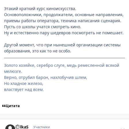
Этакий краткий курс киноискусства.
Основоположники, продолжатели, основные направления,
приемы работы оператора, техника написания сценария.
Пусть со школы учатся смотреть кино.
Ну и естественно пару шедевров посмотреть не помешает.
Другой момент, что при нынешней организации системы
образования, это как то не особо.
Золото хозяйке, серебро слуге, медь ремесленной всякой
мелюзге.
Верно, отрубил барон, нахлобучив шлем,
Но хладное железо,
властвует над всем.
Цитата
comment_2790585
Статистика автора
BelkaS
Участники