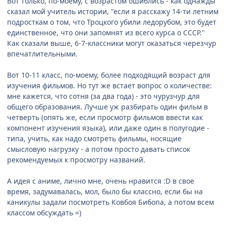
Вот только, по-моему, с возрастом ошиблись - как однажды
сказал мой учитель истории, "если я расскажу 14-ти летним
подросткам о том, что Троцкого убили ледорубом, это будет
единственное, что они запомнят из всего курса о СССР."
Как сказали выше, 6-7-классники могут оказаться черезчур
впечатлительными.
Вот 10-11 класс, по-моему, более подходящий возраст для
изучения фильмов. Но тут же встает вопрос о количестве:
мне кажется, что сотня (за два года) - это чурузчур для
общего образования. Лучше уж разбирать один фильм в
четверть (опять же, если просмотр фильмов ввести как
компонент изучения языка), или даже один в полугодие -
типа, учить, как надо смотреть фильмы, носящие
смысловую нагрузку - а потом просто давать список
рекомендуемых к просмотру названий.
А идея с аниме, лично мне, очень нравится :D в свое
время, задумавалась, мол, было бы классно, если бы на
каникулы задали посмотреть Ковбоя Бибопа, а потом всем
классом обсуждать =)