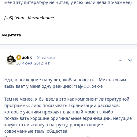
меня эту литературу не читал, у всех были дела по-важнее)
[soS] team - Команданте
Цитата
comment_2790529
Статистика автора
appolik
Участники
30 Июня, 2012
14 г
Нда, в последние пару лет, любая новость с Михалковым
вызывает у меня одну реакцию: "Пф-фф, хе-хе"
Тем не менее, я бы ввела это как компонент литературной
программы: либо показывать экранизации рассказов,
которые ученики проходят в данный момент; либо
показывать хорошие оригинальные экранизации, несущие
какую-то смысловую нагрузку, раскрывающие
современные темы общества.