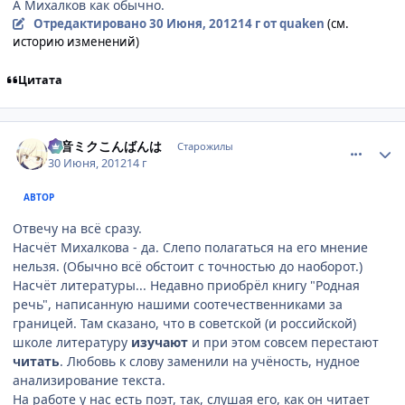
А Михалков как обычно.
Отредактировано
30 Июня, 2012
14 г
от quaken
(см.
историю изменений)
Цитата
comment_2790443
Статистика автора
初音ミクこんばんは
Старожилы
30 Июня, 2012
14 г
АВТОР
Отвечу на всё сразу.
Насчёт Михалкова - да. Слепо полагаться на его мнение
нельзя. (Обычно всё обстоит с точностью до наоборот.)
Насчёт литературы... Недавно приобрёл книгу "Родная
речь", написанную нашими соотечественниками за
границей. Там сказано, что в советской (и российской)
школе литературу
изучают
и при этом совсем перестают
читать
. Любовь к слову заменили на учёность, нудное
анализирование текста.
На работе у нас есть поэт, так, слушая его, как он читает