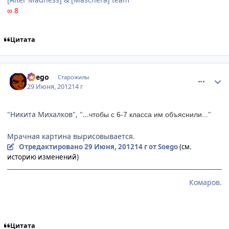
∞ 8
Цитата
comment_2790418
Статистика автора
Soego
Старожилы
29 Июня, 2012
14 г
"Никита Михалков", "...
"
чтобы с 6-7 класса им объяснили...
Мрачная картина вырисовывается.
Отредактировано
29 Июня, 2012
14 г
от Soego
(см.
историю изменений)
Комаров.
Цитата