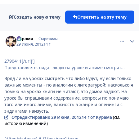
Создать новую тему
Ответить на эту тему
comment_2790417
Статистика автора
Курама
Старожилы
29 Июня, 2012
14 г
2790411[/url]']
Представляете: сидят люди на уроке и аниме смотрят...
Вряд ли на уроках смотреть что либо будут, ну если только
важные моменты - по аналогии с литературой: насколько я
помню на уроках книги не читают, это домой задают. На
уроке бы спрашивали содержание, вопросы по понимаю
того или иного аниме, важность в жанре и опенинги с
эндингами наизусть.
Отредактировано
29 Июня, 2012
14 г
от Курама
(см.
историю изменений)
[Alter Madness] & [Maschera] team