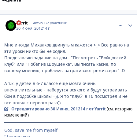
Цитата
comment_2790431
Статистика автора
Yarrit
Активные участники
30 Июня, 2012
14 г
Мне иногда Михалков двинутым кажется <_< Все равно на
эти уроки никто бы не ходил.
Представляю задание на дом - "Посмотреть "Бойцовский
клуб" или "Побег из Шоушенка". Выписать какие, по
вашему мнению, проблемы затрагивают режиссеры" :D
А т.к. у детей в 6-7 классе еще мозги очень
впечатлительные - наберутся всякого и будут устраивать
бои в подсобке школы =)). Я то "Клуб" в 16 посмотрел и не
все понял с первого раза))
Отредактировано
30 Июня, 2012
14 г
от Yarrit
(см. историю
изменений)
God, save me from myself
I beggin you