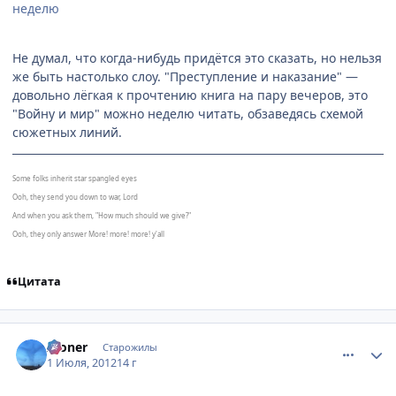
неделю
Не думал, что когда-нибудь придётся это сказать, но нельзя
же быть настолько слоу. "Преступление и наказание" —
довольно лёгкая к прочтению книга на пару вечеров, это
"Войну и мир" можно неделю читать, обзаведясь схемой
сюжетных линий.
Some folks inherit star spangled eyes
Ooh, they send you down to war, Lord
And when you ask them, "How much should we give?"
Ooh, they only answer More! more! more! y'all
Цитата
comment_2790624
Статистика автора
Aloner
Старожилы
1 Июля, 2012
14 г