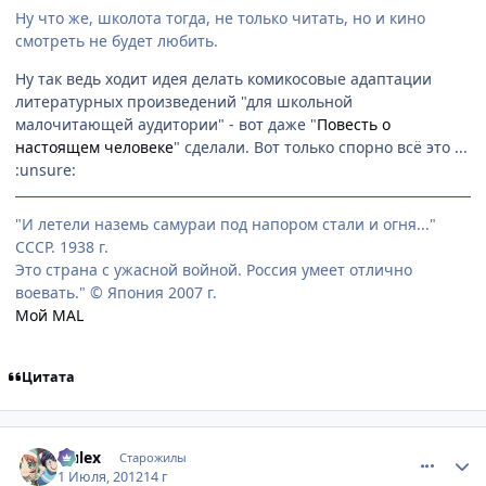
Ну что же, школота тогда, не только читать, но и кино
смотреть не будет любить.
Ну так ведь ходит идея делать комикосовые адаптации
литературных произведений "для школьной
малочитающей аудитории" - вот даже "
Повесть о
настоящем человеке
" сделали. Вот только спорно всё это ...
:unsure:
"И летели наземь самураи под напором стали и огня..."
СССР. 1938 г.
Это страна с ужасной войной. Россия умеет отлично
воевать." © Япония 2007 г.
Мой MAL
Цитата
comment_2790628
Статистика автора
Nulex
Старожилы
1 Июля, 2012
14 г