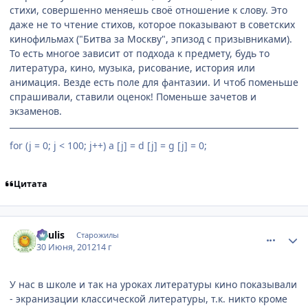
стихи, совершенно меняешь своё отношение к слову. Это
даже не то чтение стихов, которое показывают в советских
кинофильмах ("Битва за Москву", эпизод с призывниками).
То есть многое зависит от подхода к предмету, будь то
литература, кино, музыка, рисование, история или
анимация. Везде есть поле для фантазии. И чтоб поменьше
спрашивали, ставили оценок! Поменьше зачетов и
экзаменов.
for (j = 0; j < 100; j++) a [j] = d [j] = g [j] = 0;
Цитата
comment_2790457
Статистика автора
Soulis
Старожилы
30 Июня, 2012
14 г
У нас в школе и так на уроках литературы кино показывали
- экранизации классической литературы, т.к. никто кроме