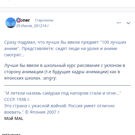
comment_2790420
Статистика автора
Aloner
Старожилы
29 Июня, 2012
14 г
Сразу подумал, что лучше бы ввели предмет "100 лучших
аниме". Представляете: сидят люди на уроке и аниме
смотрят...
Лучше бы ввели в школьный курс рисование с уклоном в
сторону анимации (т.е будущие кадры анимации) как в
японских школах. :angry:
"И летели наземь самураи под напором стали и огня..."
СССР. 1938 г.
Это страна с ужасной войной. Россия умеет отлично
воевать." © Япония 2007 г.
Мой MAL