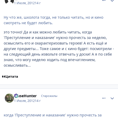
1 Июля, 2012
14 г
Ну что же, школота тогда, не только читать, но и кино
смотреть не будет любить.
это точно! Да и как можно любить читать, когда
'Преступление и наказание' нужно прочесть за неделю,
осмыслить его и охарактеризовать героев! А есть ещё и
другие предметы... Тоже самое и с кино будет: посмотрели -
на следующий день извольте отвечать у доски! А я по себе
знаю, что могу неделю ходить под впечатлением,
осмысливать...
Цитата
comment_2790595
Статистика автора
MuseHunter
Старожилы
1 Июля, 2012
14 г
когда 'Преступление и наказание' нужно прочесть за