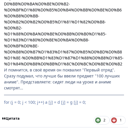
D0%BB%D0%BA%D0%BE%D0%B2-
%D0%BF%D1%80%D0%B5%D0%B4%D0%BB%D0%BE%D0%B6
%D0%B8%D0%BB-
%D0%B2%D0%B2%D0%B5%D1%81%D1%82%D0%B8-
%D0%B2-
%D1%88%D0%BA%D0%BE%D0%BB%D0%B0%D1%85-
%D1%83%D1%80%D0%BE%D0%BA%D0%B8-
%D0%BF%D0%BE-
%D0%B8%D0%B7%D1%83%D1%87%D0%B5%D0%BD%D0%B8
%D1%8E-%D0%BB%D1%83%D1%87%D1%88%D0%B8%D1%85-
%D1%84%D0%B8%D0%BB%D1%8C%D0%BC%D0%BE%D0%B2
И помнится, в своё время он похвалил "Первый отряд".
Сразу подумал, что лучше бы ввели предмет "100 лучших
аниме". Представляете: сидят люди на уроке и аниме
смотрят...
for (j = 0; j < 100; j++) a [j] = d [j] = g [j] = 0;
Цитата
2
1