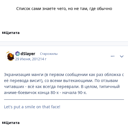
Список сами знаете чего, но не там, где обычно
Цитата
comment_2790283
Статистика автора
GodSlayer
Старожилы
29 Июня, 2012
14 г
Экранизация манги (в первом сообщении как раз обложка с
её перевода висит), со всеми вытекающими. По отзывам
читавших - всё как всегда переврали. В целом, типичный
аниме-боевичок конца 80-х - начала 90-х.
Let's put a smile on that face!
Цитата