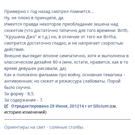
Примерно с год назад смотрел помнится...
Ну, не плохо в принципе, да.
Имеется правда некоторое преобладание экшена над
сюжетом (что достаточно типично для того времени: Birth,
"Крушила Джо" и т.д.) но, в отличие от того же Birthа,
смотрится достаточно гладко, и не напрягает скоростью
действия.
Внешне выглядит вполне симпатично, хотя и выполнена в
классическом дизайне 80-х (мне, кстати, нравится, как в то
время девушек рисовали, да).
Как и положено фильмам про войну, основная тематика -
антивоенная; но сюжет и режиссура слабоваты. Порой
было скучно.
За форму - 8,5.
За содержание - 7.
Отредактировано
29 Июня, 2012
14 г
от Silicium
(см.
историю изменений)
Ориентиры на свет - соляные столбы.