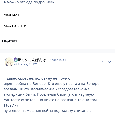
А можно отсюда подробнее?
Мой MAL
Мой LASTFM
Цитата
comment_2790156
Статистика автора
初音ミクこんばんは
Старожилы
28 Июня, 2012
14 г
я давно смотрел, половину не помню.
идея - война на Венере. Кто ещё у нас там на Венере
воевал? Никто. Космические исследовательские
экспедиции были. Поселения были (это я научную
фантастику читал). но никто не воевал. Что они там
забыли?
ну и ещё - тамошняя война под кальку списана с