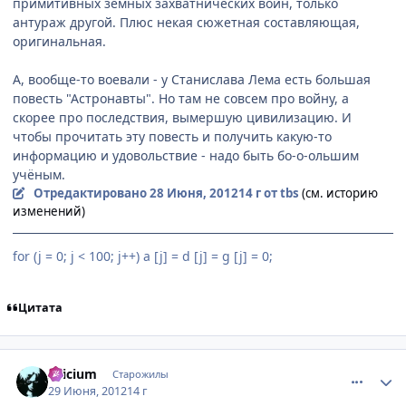
примитивных земных захватнических войн, только
антураж другой. Плюс некая сюжетная составляющая,
оригинальная.
А, вообще-то воевали - у Cтанислава Лема есть большая
повесть "Астронавты". Но там не совсем про войну, а
скорее про последствия, вымершую цивилизацию. И
чтобы прочитать эту повесть и получить какую-то
информацию и удовольствие - надо быть бо-о-ольшим
учёным.
Отредактировано
28 Июня, 2012
14 г
от tbs
(см. историю
изменений)
for (j = 0; j < 100; j++) a [j] = d [j] = g [j] = 0;
Цитата
comment_2790278
Статистика автора
Silicium
Старожилы
29 Июня, 2012
14 г