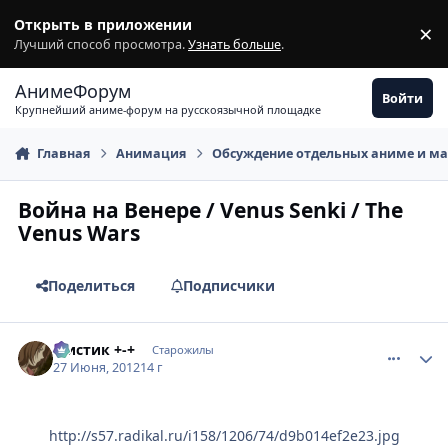
Перейти к содержимому
Открыть в приложении
×
З
Лучший способ просмотра.
Узнать больше
.
АнимеФорум
Войти
Крупнейший аниме-форум на русскоязычной площадке
Главная
Анимация
Обсуждение отдельных аниме и м
Война на Венере / Venus Senki / The
Venus Wars
Поделиться
Подписчики
comment_2790076
Статистика автора
Мистик +-+
Старожилы
27 Июня, 2012
14 г
http://s57.radikal.ru/i158/1206/74/d9b014ef2e23.jpg