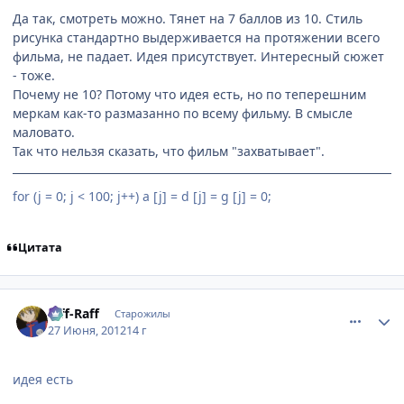
Да так, смотреть можно. Тянет на 7 баллов из 10. Стиль
рисунка стандартно выдерживается на протяжении всего
фильма, не падает. Идея присутствует. Интересный сюжет
- тоже.
Почему не 10? Потому что идея есть, но по теперешним
меркам как-то размазанно по всему фильму. В смысле
маловато.
Так что нельзя сказать, что фильм "захватывает".
for (j = 0; j < 100; j++) a [j] = d [j] = g [j] = 0;
Цитата
comment_2790109
Статистика автора
Riff-Raff
Старожилы
27 Июня, 2012
14 г
идея есть