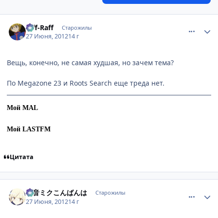
comment_2790085
Статистика автора
Riff-Raff
Старожилы
27 Июня, 2012
14 г
Вещь, конечно, не самая худшая, но зачем тема?
По Megazone 23 и Roots Search еще треда нет.
Мой MAL
Мой LASTFM
Цитата
comment_2790103
Статистика автора
初音ミクこんばんは
Старожилы
27 Июня, 2012
14 г