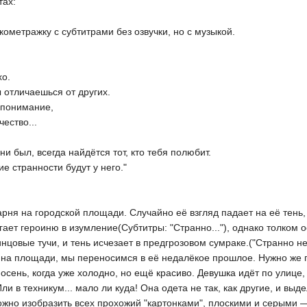
тах:
ометражку с субтитрами без озвучки, но с музыкой.
хо.
 отличаешься от других.
епонимание,
ество...
и был, всегда найдётся тот, кто тебя полюбит.
ие странности будут у него."
рня на городской площади. Случайно её взгляд падает на её тень, и
ргает героиню в изумление(Субтитры: "Странно..."), однако толком
цовые тучи, и тень исчезает в предгрозовом сумраке.("Странно не 
на площади, мы переносимся в её недалёкое прошлое. Нужно же пок
 осень, когда уже холодно, но ещё красиво. Девушка идёт по улиц
Или в техникум... мало ли куда! Она одета не так, как другие, и вы
ожно изобразить всех прохожий "картонками", плоскими и серыми — 