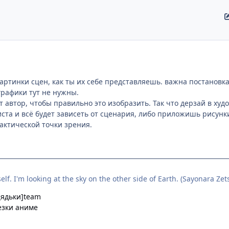
артинки сцен, как ты их себе представляешь. важна постановка
рафики тут не нужны.
т автор, чтобы правильно это изобразить. Так что дерзай в ху
иста и всё будет зависеть от сценария, либо приложишь рисунк
актической точки зрения.
elf. I'm looking at the sky on the other side of Earth. (Sayonara Zet
Дядьки]team
езки аниме