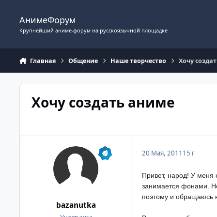
Перейти к содержимому
АнимеФорум
Крупнейший аниме-форум на русскоязычной площадке
Главная
Общение
Наше творчество
Хочу созда
Хочу создать аниме
20 Мая, 2011
15 г
Привет, народ! У меня 
занимается фонами. Но
поэтому и обращаюсь к 
bazanutka