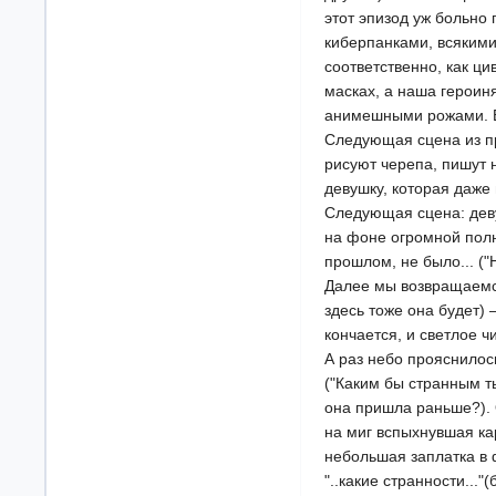
этот эпизод уж больно
киберпанками, всякими
соответственно, как ци
масках, а наша героиня
анимешными рожами. 
Следующая сцена из пр
рисуют черепа, пишут 
девушку, которая даже
Следующая сцена: деву
на фоне огромной полно
прошлом, не было... ("
Далее мы возвращаемся
здесь тоже она будет)
кончается, и светлое ч
А раз небо прояснилос
("Каким бы странным ты
она пришла раньше?). О
на миг вспыхнувшая ка
небольшая заплатка в 
"..какие странности..