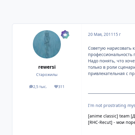
20 Мая, 2011
15 г
Советую нарисовать к
профессиональность г
Надо понять, что хоче
rewersi
только в роли сценар
привлекательная с пр
Старожилы
2,5 тыс.
311
посты
Репутация
I'm not prostrating mys
[anime classic] team
[
[RHC-Recut] - мои пор