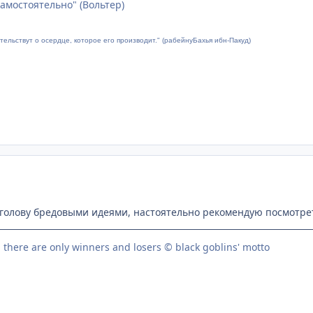
амостоятельно" (Вольтер)
тельствут о осердце, которое его производит." (рабейнуБахья ибн-Пакуд)
голову бредовыми идеями, настоятельно рекомендую посмотрет
, there are only winners and losers © black goblins' motto