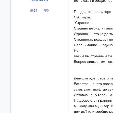
Участники
Вот сюжет в общих чер
24
0
посты
Репутация
Предлагаю снять коротк
Субтитры:
"Странно...
Странно не значит пло
Странно — это когда ты
Странность рождает н
Непонимание — одиноч
Но...
Каким бы странным ты н
Вопрос лишь в том, как
Девушка ждёт своего па
Естественно, это пове
закрывают тяжёлые свин
Оставив нашу героиню 
На дворе стоит ранняя
в школу или в универ. 
других") или вообще м