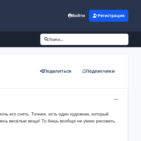
Войти
Регистрация
Поиск...
Поделиться
Подписчики
comment_266
мочь его снять. Точнее, есть один художник, который
очень весёлые вещи! То бишь вообще не умею рисовать,