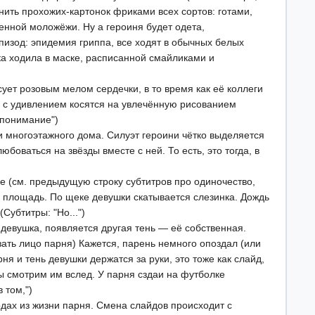
ить прохожих-картонок фриками всех сортов: готами,
нной моложёжи. Ну а героиня будет одета,
эпизод: эпидемия гриппа, все ходят в обычных белых
нка ходила в маске, расписанной смайликами и
ует розовым мелом сердечки, в то время как её коллеги
и с удивлением косятся на увлечённую рисованием
епонимание")
 многоэтажного дома. Силуэт героини чётко выделяется
боваться на звёзды вместе с ней. То есть, это тогда, в
е (см. предыдущую строку субтитров про одиночество,
и площадь. По щеке девушки скатывается слезинка. Дождь
Субтитры: "Но...")
 девушка, появляется другая тень — её собственная.
казать лицо парня) Кажется, парень немного опоздал (или
рня и тень девушки держатся за руки, это тоже как слайд,
мы смотрим им вслед. У парня сздаи на футболке
 том,")
одах из жизни парня. Смена слайдов происходит с