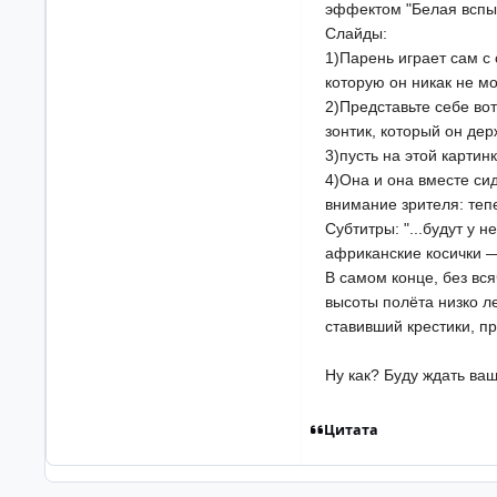
эффектом "Белая вспышк
Слайды:
1)Парень играет сам с
которую он никак не мо
2)Представьте себе вот
зонтик, который он де
3)пусть на этой картин
4)Она и она вместе си
внимание зрителя: тепе
Субтитры: "...будут у 
африканские косички —
В самом конце, без вся
высоты полёта низко л
ставивший крестики, пр
Ну как? Буду ждать ваш
Цитата