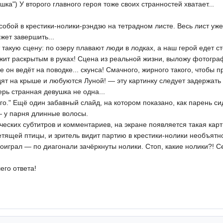
а") У второго главного героя тоже своих странностей хватает...
 собой в крестики-нолики-рэндзю на тетрадном листе. Весь лист у
жет завершить...
 такую сцену: по озеру плавают люди в лодках, а наш герой едет 
ржит раскрытым в руках! Сцена из реальной жизни, выложу фотогра
ке он ведёт на поводке... скунса! Смачного, жирного такого, чтобы 
дят на крыше и любуются Луной! — эту картинку следует задержать 
рь странная девушка не одна...
него." Ещё один забавный слайд, на котором показано, как парень с
 у парня длинные волосы.
ческих субтитров и комментариев, на экране появляется такая карт
етящей птицы, и зритель видит партию в крестики-нолики необъятн
оиграл — по диагонали зачёркнуты нолики. Стоп, какие нолики?! Се
его ответа!