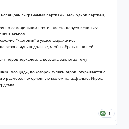
же испещрён сыгранными партиями. Или одной партией,
стоя на самодельном плоте, вместо паруса используя
фию в альбом.
прохожие-"картонки" в ужасе шарахались!
на экране чуть подольше, чтобы обратить на неё
идит перед зеркалом, а девушка заплетает ему
инка: площадь, по которой гуляли герои, открывается с
ого размера, начерченную мелом на асфальте. Игрок,
рдечки...
1