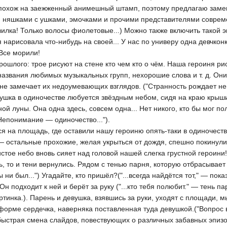
 похож на заежженный анимешный штамп, поэтому предлагаю замен
 няшками с ушками, эмочками и прочими представителями совреме
вилка! Только волосы фиолетовые...) Можно также включить такой 
 нарисовала что-нибудь на своей... У нас по универу одна девчко
Все морили!
ошлого: трое рисуют на стене кто чем кто о чём. Наша героиня рис
названия любимых музыкальных групп, нехорошие слова и т. д. Он
 не замечает их недоумевающих взглядов. ("Странность рождает н
шка в одиночестве любуется звёздным небом, сидя на краю крыши
й луны. Она одна здесь, совсем одна... Нет никого, кто бы мог полю
Непонимание — одиночество...").
 на площадь, где оставили нашу героиню опять-таки в одиночеств
 — остальные прохожие, желая укрыться от дождя, спешно покинул
истое небо вновь сияет над головой нашей слегка грустной героини!(
ь, то и тени вернулись. Рядом с тенью парня, которую отбрасывает
 ни был...") Угадайте, кто пришёл?("...всегда найдётся тот," — по
н подходит к ней и берёт за руку ("...кто тебя полюбит." — тень па
ртинка.). Парень и девушка, взявшись за руки, уходят с площади, 
форме сердечка, наверняка поставленная туда девушкой.("Вопрос в
."(быстрая смена слайдов, повествующих о различных забавных эпиз