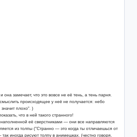
 она замечает, что это вовсе не её тень, а тень парня.
 осмыслить происходящее у неё не получается: небо
значит плохо". )
азать, что в ней такого странного!
е, наполненной её сверстниками — они все направляются
деляется из толпы ("Странно — это когда ты отличаешься от
так иногда рисуют толпу в анимешках. (честно говоря,