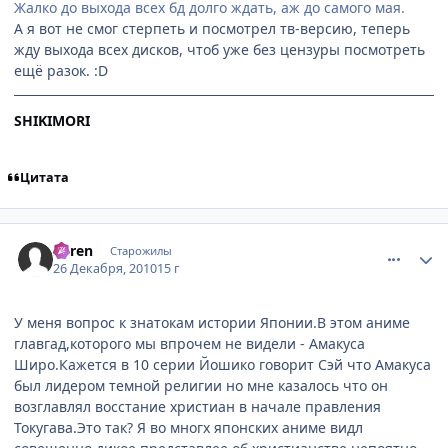
Жалко до выхода всех бд долго ждать, аж до самого мая.
А я вот не смог стерпеть и посмотрел тв-версию, теперь
жду выхода всех дисков, чтоб уже без цензуры посмотреть
ещё разок. :D
SHIKIMORI
Цитата
comment_2608726
Статистика автора
Suren
Старожилы
26 Декабря, 2010
15 г
У меня вопрос к знатокам истории Японии.В этом аниме
главгад,которого мы впрочем не видели - Амакуса
Широ.Кажется в 10 серии Йошико говорит Сэй что Амакуса
был лидером темной религии но мне казалось что он
возглавлял восстание христиан в начале правления
Токугава.Это так? Я во многх японских аниме видл