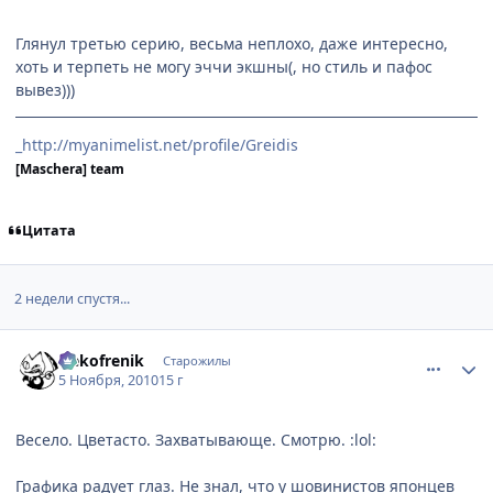
Глянул третью серию, весьма неплохо, даже интересно,
хоть и терпеть не могу эччи экшны(, но стиль и пафос
вывез)))
_http://myanimelist.net/profile/Greidis
[Maschera] team
Цитата
2 недели спустя...
comment_2580044
Статистика автора
Nekofrenik
Старожилы
5 Ноября, 2010
15 г
Весело. Цветасто. Захватывающе. Смотрю. :lol:
Графика радует глаз. Не знал, что у шовинистов японцев