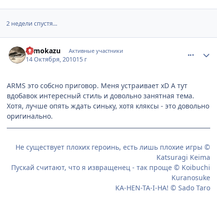
2 недели спустя...
comment_2565305
Статистика автора
Tomokazu
Активные участники
14 Октября, 2010
15 г
ARMS это собсно приговор. Меня устраивает xD А тут
вдобавок интересный стиль и довольно занятная тема.
Хотя, лучше опять ждать синьку, хотя кляксы - это довольно
оригинально.
Не существует плохих героинь, есть лишь плохие игры ©
Katsuragi Keima
Пускай считают, что я извращенец - так проще © Koibuchi
Kuranosuke
KA-HEN-TA-I-HA! © Sado Taro