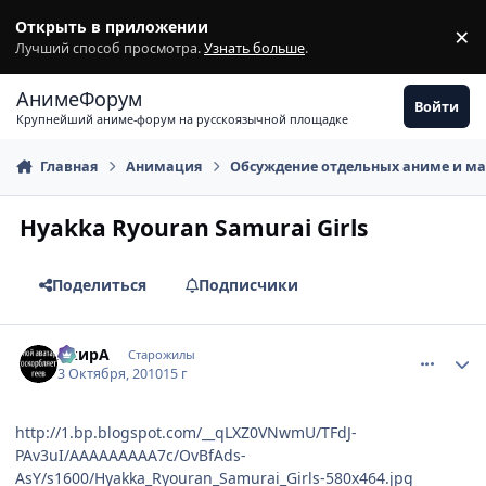
Перейти к содержимому
Открыть в приложении
×
З
Лучший способ просмотра.
Узнать больше
.
АнимеФорум
Войти
Крупнейший аниме-форум на русскоязычной площадке
Главная
Анимация
Обсуждение отдельных аниме и м
Hyakka Ryouran Samurai Girls
Поделиться
Подписчики
comment_2556786
Статистика автора
АкирА
Старожилы
3 Октября, 2010
15 г
http://1.bp.blogspot.com/__qLXZ0VNwmU/TFdJ-
PAv3uI/AAAAAAAAA7c/OvBfAds-
AsY/s1600/Hyakka_Ryouran_Samurai_Girls-580x464.jpg