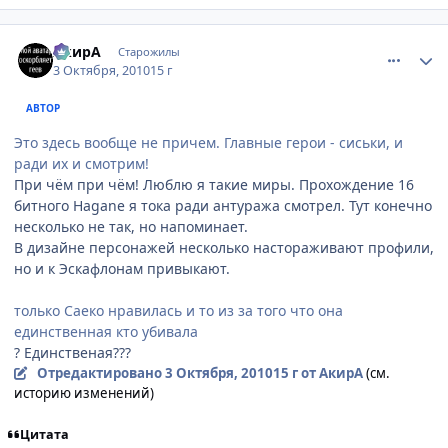
comment_2556810
Статистика автора
АкирА
Старожилы
3 Октября, 2010
15 г
АВТОР
Это здесь вообще не причем. Главные герои - сиськи, и
ради их и смотрим!
При чём при чём! Люблю я такие миры. Прохождение 16
битного Hagane я тока ради антуража смотрел. Тут конечно
несколько не так, но напоминает.
В дизайне персонажей несколько настораживают профили,
но и к Эскафлонам привыкают.
только Саеко нравилась и то из за того что она
единственная кто убивала
? Единственая???
Отредактировано
3 Октября, 2010
15 г
от АкирА
(см.
историю изменений)
Цитата