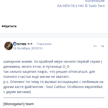
Kuranosuke
KA-HEN-TA-I-HA! © Sado Taro
Цитата
comment_2566509
Статистика автора
Мистик +-+
Старожилы
16 Октября, 2010
15 г
шикарное аниме. по крайней мере начало первой серии )
динамика, много эччи, и путаница О_О
так сильно зацепил пафос, что решил отписаться. для
полного счастья ещё магии не хватает..
p.s. Опенинг по чему то вызвал ассоциацию с любимым на
дреам касте файтингом - Soul Calibur. Особенно европейка
с двумя мечами)
[Monogatari] team