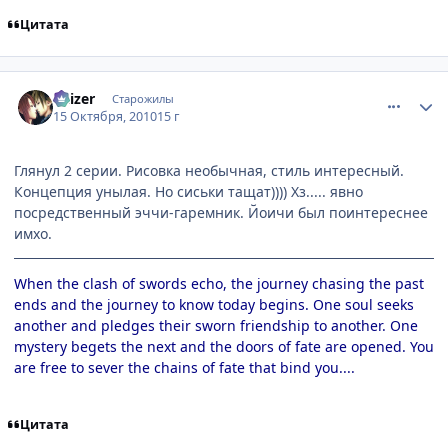
Цитата
comment_2566173
Статистика автора
Kaizer
Старожилы
15 Октября, 2010
15 г
Глянул 2 серии. Рисовка необычная, стиль интересный.
Концепция унылая. Но сиськи тащат)))) Хз..... явно
посредственный эччи-гаремник. Йоичи был поинтереснее
имхо.
When the clash of swords echo, the journey chasing the past
ends and the journey to know today begins. One soul seeks
another and pledges their sworn friendship to another. One
mystery begets the next and the doors of fate are opened. You
are free to sever the chains of fate that bind you....
Цитата