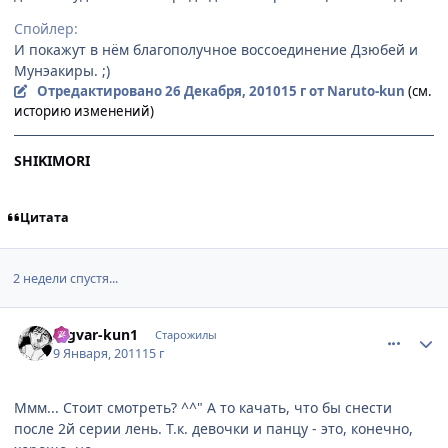
Спойлер:
И покажут в нём благополучное воссоединение Дзюбей и
Мунэакиры. ;)
Отредактировано
26 Декабря, 2010
15 г
от Naruto-kun
(см.
историю изменений)
SHIKIMORI
Цитата
2 недели спустя...
comment_2615439
Статистика автора
Ingvar-kun1
Старожилы
9 Января, 2011
15 г
Ммм... Стоит смотреть? ^^" А то качать, что бы снести
после 2й серии лень. Т.к. девочки и панцу - это, конечно,