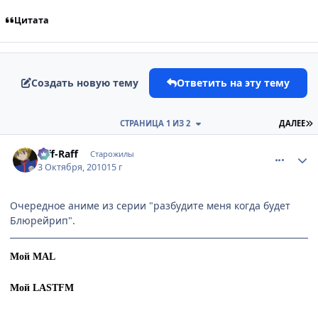
Цитата
Создать новую тему
Ответить на эту тему
П
СТРАНИЦА 1 ИЗ 2
ДАЛЕЕ
comment_2556787
Статистика автора
Riff-Raff
Старожилы
3 Октября, 2010
15 г
Очередное аниме из серии "разбудите меня когда будет
Блюрейрип".
Мой MAL
Мой LASTFM