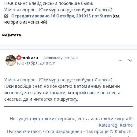
Не,в Квинс Блейд сиськи побольше были.
У меня вопрос - Юкимура по русски будет Снежок?
Отредактировано
16 Октября, 2010
15 г
от Suren
(см.
историю изменений)
Цитата
comment_2566452
Статистика автора
Tomokazu
Активные участники
16 Октября, 2010
15 г
У меня вопрос - Юкимура по русски будет Снежок?
Юки вообще снег, но конкретно в этом аниму в имени
используется другой канджи, который вовсе не снег, а
счастье, да и читается по-другому.
Не существует плохих героинь, есть лишь плохие игры ©
Katsuragi Keima
Пускай считают, что я извращенец - так проще © Koibuchi