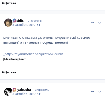
Цитата
comment_2556798
Статистика автора
Greidis
Старожилы
3 Октября, 2010
15 г
мне идея с кляксами уж очень понравилась) красиво
выглядет) а так анима посредственная)
_http://myanimelist.net/profile/Greidis
[Maschera] team
Цитата
comment_2556801
Статистика автора
Keiyakusha
Старожилы
3 Октября, 2010
15 г