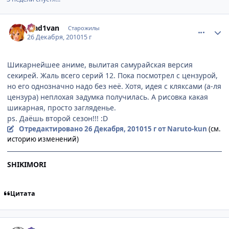
comment_2608680
Статистика автора
Mad1van
Старожилы
26 Декабря, 2010
15 г
Шикарнейшее аниме, вылитая самурайская версия
секирей. Жаль всего серий 12. Пока посмотрел с цензурой,
но его однозначно надо без неё. Хотя, идея с кляксами (а-ля
цензура) неплохая задумка получилась. А рисовка какая
шикарная, просто загляденье.
ps. Даёшь второй сезон!!! :D
Отредактировано
26 Декабря, 2010
15 г
от Naruto-kun
(см.
историю изменений)
SHIKIMORI
Цитата
comment_2608697
Статистика автора