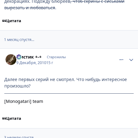
декорациях. Подожду блюреев
, чтоб скрины с сиськами
вырезать и любоваться
.
Цитата
1 месяц спустя...
comment_2599708
Статистика автора
Мистик +-+
Старожилы
9 Декабря, 2010
15 г
Далее первых серий не смотрел. Что нибудь интересное
произошло?
[Monogatari] team
Цитата
3 недели спустя...