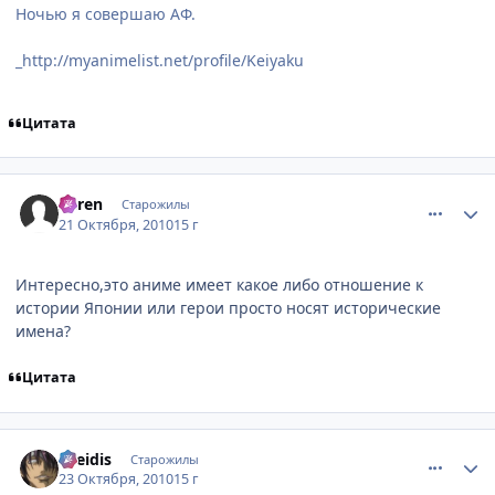
Ночью я совершаю АФ.
_http://myanimelist.net/profile/Keiyaku
Цитата
comment_2570340
Статистика автора
Suren
Старожилы
21 Октября, 2010
15 г
Интересно,это аниме имеет какое либо отношение к
истории Японии или герои просто носят исторические
имена?
Цитата
comment_2571866
Статистика автора
Greidis
Старожилы
23 Октября, 2010
15 г