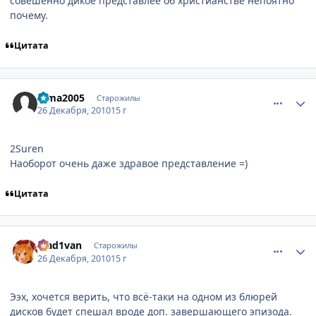
совешенно дикое представлее об христианстве непоятно
почему.
Цитата
comment_2608738
Статистика автора
dima2005
Старожилы
26 Декабря, 2010
15 г
2Suren
Наоборот очень даже здравое представление =)
Цитата
comment_2608839
Статистика автора
Mad1van
Старожилы
26 Декабря, 2010
15 г
Ээх, хочется верить, что всё-таки на одном из блюрей
дисков будет спешал вроде доп. завершающего эпизода.