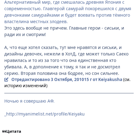
Альтернативный мир, где смешалась древняя Япония с
современностью. Главгерой самурай покорешился с двумя
девчонками самурайками и будет воевать против тёмного
властелина местных злодеев.
Это здесь вообще не причем. Главные герои - сиськи, и
ради их и смотрим!
А, что еще хотел сказать, тут мне нравятся и сиськи, и
дизайны девочек, нежели в ХотД, где может только Саеко
нравилась и то из за того что она единственная кто
убивала. А, в дополнение к тому, я так и не досмотрел
серию. Вторая половина она бодрее, но сон сильнее.
Отредактировано
3 Октября, 2010
15 г
от Keiyakusha
(см.
историю изменений)
Ночью я совершаю АФ.
_http://myanimelist.net/profile/Keiyaku
Цитата