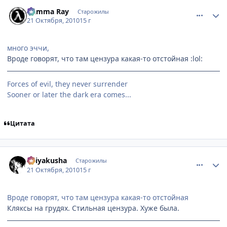
comment_2570273
Статистика автора
Gamma Ray
Старожилы
21 Октября, 2010
15 г
много эччи,
Вроде говорят, что там цензура какая-то отстойная :lol:
Forces of evil, they never surrender
Sooner or later the dark era comes...
Цитата
comment_2570307
Статистика автора
Keiyakusha
Старожилы
21 Октября, 2010
15 г
Вроде говорят, что там цензура какая-то отстойная
Кляксы на грудях. Стильная цензура. Хуже была.