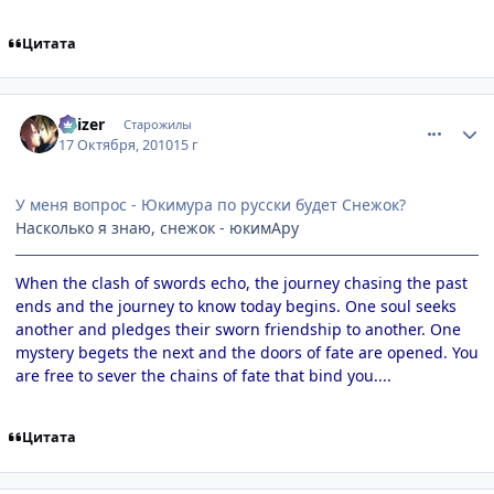
Цитата
comment_2566827
Статистика автора
Kaizer
Старожилы
17 Октября, 2010
15 г
У меня вопрос - Юкимура по русски будет Снежок?
Насколько я знаю, снежок - юкимАру
When the clash of swords echo, the journey chasing the past
ends and the journey to know today begins. One soul seeks
another and pledges their sworn friendship to another. One
mystery begets the next and the doors of fate are opened. You
are free to sever the chains of fate that bind you....
Цитата