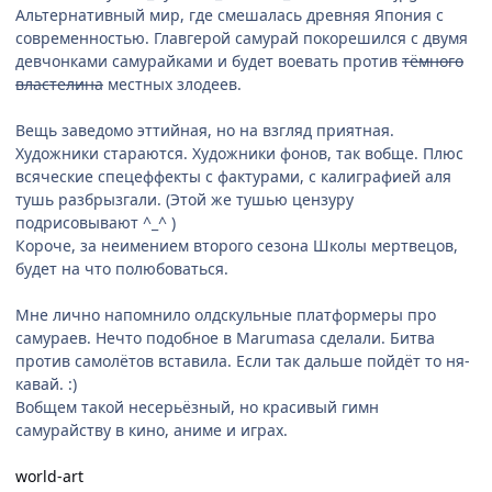
Альтернативный мир, где смешалась древняя Япония с
современностью. Главгерой самурай покорешился с двумя
девчонками самурайками и будет воевать против
тёмного
властелина
местных злодеев.
Вещь заведомо эттийная, но на взгляд приятная.
Художники стараются. Художники фонов, так вобще. Плюс
всяческие спецеффекты с фактурами, с калиграфией аля
тушь разбрызгали. (Этой же тушью цензуру
подрисовывают ^_^ )
Короче, за неимением второго сезона Школы мертвецов,
будет на что полюбоваться.
Мне лично напомнило олдскульные платформеры про
самураев. Нечто подобное в Marumasa сделали. Битва
против самолётов вставила. Если так дальше пойдёт то ня-
кавай. :)
Вобщем такой несерьёзный, но красивый гимн
самурайству в кино, аниме и играх.
world-art