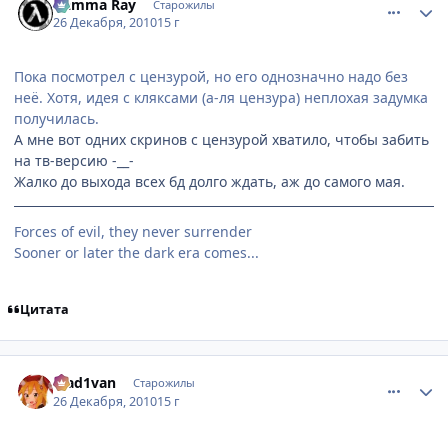
Gamma Ray
Старожилы
26 Декабря, 2010
15 г
Пока посмотрел с цензурой, но его однозначно надо без
неё. Хотя, идея с кляксами (а-ля цензура) неплохая задумка
получилась.
А мне вот одних скринов с цензурой хватило, чтобы забить
на тв-версию -__-
Жалко до выхода всех бд долго ждать, аж до самого мая.
Forces of evil, they never surrender
Sooner or later the dark era comes...
Цитата
comment_2608716
Статистика автора
Mad1van
Старожилы
26 Декабря, 2010
15 г