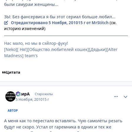
были самураи женщины...
ЗЫ: Без фансервиса я бы этот сериал больше любил...
Отредактировано
5 Ноября, 2010
15 г
от MrStitch
(см.
историю изменений)
Нас мало, но мы в сэйлор-фуку!
[Neko][ Ня!][Общество любителей кошек][Дядьки][Alter
Madness] team's
Цитата
comment_2580084
Статистика автора
АкирА
Старожилы
5 Ноября, 2010
15 г
АВТОР
А меня как то перестало вставлять. Чую самолёты резать
будут не скоро. Устал от гаремника в одних и тех же