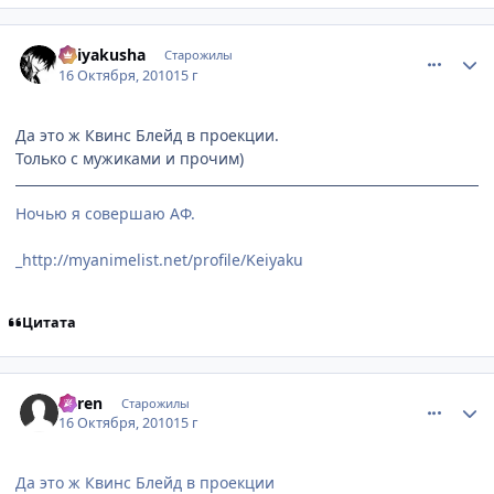
comment_2566209
Статистика автора
Keiyakusha
Старожилы
16 Октября, 2010
15 г
Да это ж Квинс Блейд в проекции.
Только с мужиками и прочим)
Ночью я совершаю АФ.
_http://myanimelist.net/profile/Keiyaku
Цитата
comment_2566438
Статистика автора
Suren
Старожилы
16 Октября, 2010
15 г
Да это ж Квинс Блейд в проекции