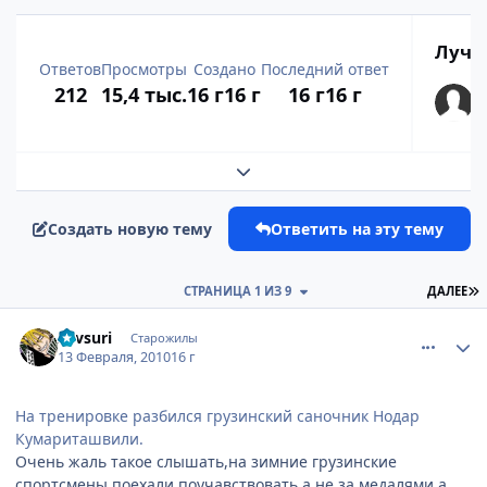
Лучш
Ответов
Просмотры
Создано
Последний ответ
212
15,4 тыс.
16 г
16 г
16 г
16 г
Развернуть обзор темы
Создать новую тему
Ответить на эту тему
П
СТРАНИЦА 1 ИЗ 9
ДАЛЕЕ
comment_2414226
Статистика автора
xevsuri
Старожилы
13 Февраля, 2010
16 г
На тренировке разбился грузинский саночник Нодар
Кумариташвили.
Очень жаль такое слышать,на зимние грузинские
спортсмены поехали поучавствовать,а не за медалями,а