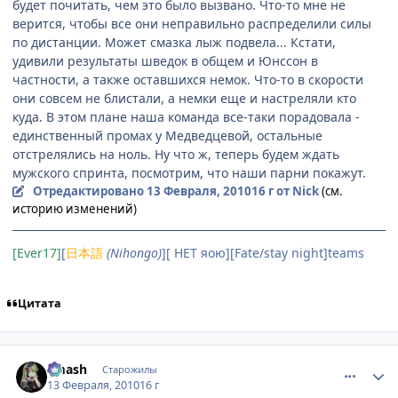
будет почитать, чем это было вызвано. Что-то мне не
верится, чтобы все они неправильно распределили силы
по дистанции. Может смазка лыж подвела... Кстати,
удивили результаты шведок в общем и Юнссон в
частности, а также оставшихся немок. Что-то в скорости
они совсем не блистали, а немки еще и настреляли кто
куда. В этом плане наша команда все-таки порадовала -
единственный промах у Медведцевой, остальные
отстрелялись на ноль. Ну что ж, теперь будем ждать
мужского спринта, посмотрим, что наши парни покажут.
Отредактировано
13 Февраля, 2010
16 г
от Nick
(см.
историю изменений)
[Ever17]
[
日本語
(Nihongo)
][ НЕТ яою][Fate/stay night]teams
Цитата
comment_2414304
Статистика автора
smash
Старожилы
13 Февраля, 2010
16 г