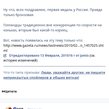
Ну что, всех поздравляю, первая медаль у России. Правда
только бронзовая.
Голландцы традиционно вне конкуренции по скорости на
коньках, вторым был какой-то кореец.
Вот, новость появилась на эту тему только что:
http://www.gazeta.ru/news/lastnews/2010/02...n_1457025.sht
ml
Отредактировано
13 Февраля, 2010
16 г
от Jamis
(см.
историю изменений)
Что-то типа призыва:
Люди, уважайте других, не пишите
неприкрытых спойлеров в общих ветках!
Цитата
comment_2414310
Статистика автора