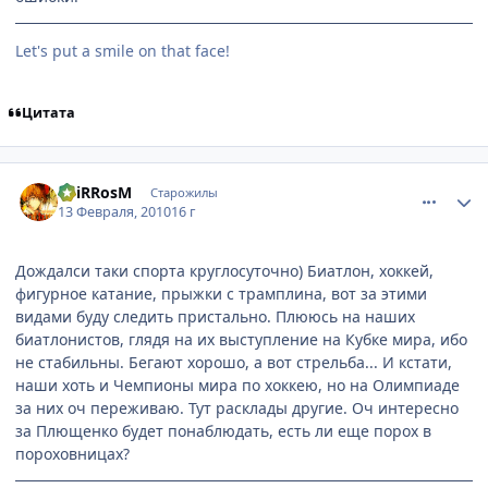
Let's put a smile on that face!
Цитата
comment_2414278
Статистика автора
SpiRRosM
Старожилы
13 Февраля, 2010
16 г
Дождалси таки спорта круглосуточно) Биатлон, хоккей,
фигурное катание, прыжки с трамплина, вот за этими
видами буду следить пристально. Плююсь на наших
биатлонистов, глядя на их выступление на Кубке мира, ибо
не стабильны. Бегают хорошо, а вот стрельба... И кстати,
наши хоть и Чемпионы мира по хоккею, но на Олимпиаде
за них оч переживаю. Тут расклады другие. Оч интересно
за Плющенко будет понаблюдать, есть ли еще порох в
пороховницах?