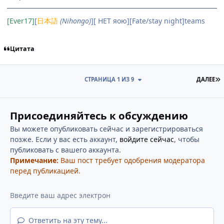
[Ever17]
[
日本語
(Nihongo)
][ НЕТ яою][Fate/stay night]teams
Цитата
П
СТРАНИЦА 1 ИЗ 9
ДАЛЕЕ
Присоединяйтесь к обсуждению
Вы можете опубликовать сейчас и зарегистрироваться
позже. Если у вас есть аккаунт,
войдите сейчас
, чтобы
публиковать с вашего аккаунта.
Примечание:
Ваш пост требует одобрения модератора
перед публикацией.
Ответить на эту тему...