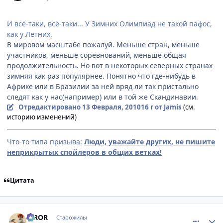
И всё-таки, всё-таки... У Зимних Олимпиад не такой пафос,
как у Летних.
В мировом масштабе пожалуй. Меньше стран, меньше
участников, меньше соревнований, меньше общая
продолжительность. Но вот в некоторых северных странах
зимняя как раз популярнее. Понятно что где-нибудь в
Африке или в Бразилии за ней вряд ли так пристально
следят как у нас(например) или в той же Скандинавии.
Отредактировано
13 Февраля, 2010
16 г
от Jamis
(см.
историю изменений)
Что-то типа призыва:
Люди, уважайте других, не пишите
неприкрытых спойлеров в общих ветках!
Цитата
comment_2414313
Статистика автора
IRROR
Старожилы