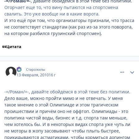
-=/Роман/=-
, давайте обойдёмся в этой теме без политики.
Огорчает еще то, что вину пытаются на спортсмена
свалить. Это уже вообще ни в какие ворота.
И это ещё при том, что организаторы признали, что трасса
не соответствует стандартам (как раз из-за этого поворота,
на котором разбился грузинский спортсмен).
Цитата
comment_2414236
Статистика автора
:-)
Старожилы
13 Февраля, 2010
16 г
-=/Роман/=-, давайте обойдёмся в этой теме без политики.
Дело ваше, можно пройти мимо и не отвечать. У меня
такое мнение о этой Олимпиаде и этом трагическом
проишествии и причём оно не оффтоп. Олимпиады - это
политика чистой воды, бизнес и т.д. спорта там меньше,
чем хотелось бы. И в некоторых видах спорта уже чуть ли
не моторы в жопу засовывают чтобы плыть быстрее,
прикидываются астматиками, чтобы кормиться допингом