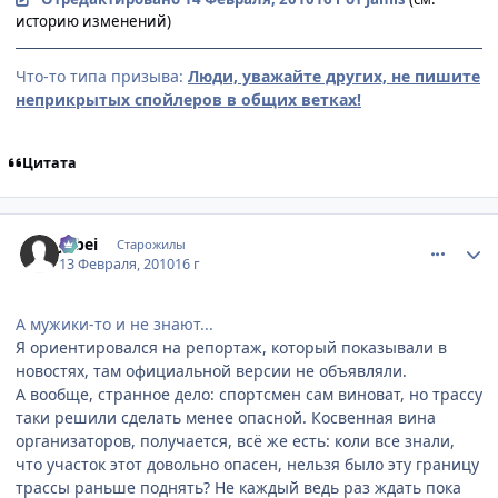
историю изменений)
Что-то типа призыва:
Люди, уважайте других, не пишите
неприкрытых спойлеров в общих ветках!
Цитата
comment_2414259
Статистика автора
Jubei
Старожилы
13 Февраля, 2010
16 г
А мужики-то и не знают...
Я ориентировался на репортаж, который показывали в
новостях, там официальной версии не объявляли.
А вообще, странное дело: спортсмен сам виноват, но трассу
таки решили сделать менее опасной. Косвенная вина
организаторов, получается, всё же есть: коли все знали,
что участок этот довольно опасен, нельзя было эту границу
трассы раньше поднять? Не каждый ведь раз ждать пока