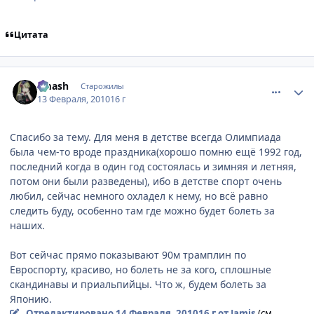
Цитата
comment_2414255
Статистика автора
smash
Старожилы
13 Февраля, 2010
16 г
Спасибо за тему. Для меня в детстве всегда Олимпиада
была чем-то вроде праздника(хорошо помню ещё 1992 год,
последний когда в один год состоялась и зимняя и летняя,
потом они были разведены), ибо в детстве спорт очень
любил, сейчас немного охладел к нему, но всё равно
следить буду, особенно там где можно будет болеть за
наших.
Вот сейчас прямо показывают 90м трамплин по
Евроспорту, красиво, но болеть не за кого, сплошные
скандинавы и приальпийцы. Что ж, будем болеть за
Японию.
Отредактировано
14 Февраля, 2010
16 г
от Jamis
(см.