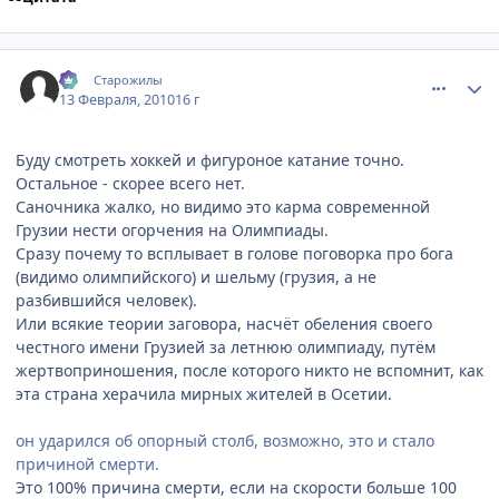
comment_2414232
Статистика автора
:-)
Старожилы
13 Февраля, 2010
16 г
Буду смотреть хоккей и фигуроное катание точно.
Остальное - скорее всего нет.
Саночника жалко, но видимо это карма современной
Грузии нести огорчения на Олимпиады.
Сразу почему то всплывает в голове поговорка про бога
(видимо олимпийского) и шельму (грузия, а не
разбившийся человек).
Или всякие теории заговора, насчёт обеления своего
честного имени Грузией за летнюю олимпиаду, путём
жертвоприношения, после которого никто не вспомнит, как
эта страна херачила мирных жителей в Осетии.
он ударился об опорный столб, возможно, это и стало
причиной смерти.
Это 100% причина смерти, если на скорости больше 100