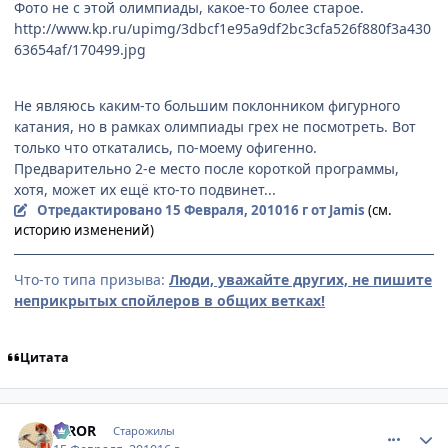
Фото не с этой олимпиады, какое-то более старое.
http://www.kp.ru/upimg/3dbcf1e95a9df2bc3cfa526f880f3a430
63654af/170499.jpg
Не являюсь каким-то большим поклонником фигурного
катания, но в рамках олимпиады грех не посмотреть. Вот
только что откатались, по-моему офигенно.
Предварительно 2-е место после короткой программы,
хотя, может их ещё кто-то подвинет...
Отредактировано
15 Февраля, 2010
16 г
от Jamis
(см.
историю изменений)
Что-то типа призыва:
Люди, уважайте других, не пишите
неприкрытых спойлеров в общих ветках!
Цитата
comment_2414823
Статистика автора
IRROR
Старожилы