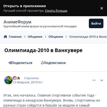
Перейти к содержимому
Открыть в приложении
×
З
Лучший способ просмотра.
Узнать больше
.
АнимеФорум
Войти
Крупнейший аниме-форум на русскоязычной площадке
Главная
Общение
Общение
Олимпиада-2010 в Ванк
Олимпиада-2010 в Ванкувере
Поделиться
Подписчики
comment_2414184
Статистика автора
Nick
Старожилы
13 Февраля, 2010
16 г
Итак, оно началось. Главное спортивное событие года -
олимпиада в канадском Ванкувере. Вновь, спортсмены из
разных стран сойдутся в борьбе за медали и самый