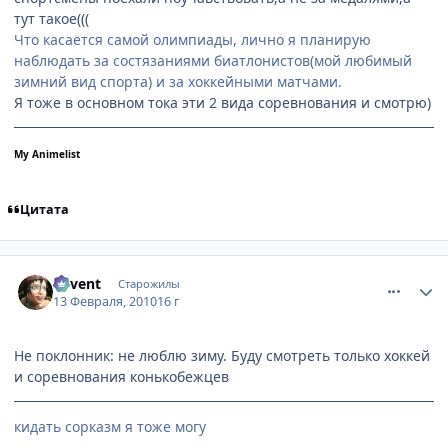
тут такое(((
Что касается самой олимпиады, лично я планирую
наблюдать за состязаниями биатлонистов(мой любимый
зимний вид спорта) и за хоккейными матчами.
Я тоже в основном тока эти 2 вида соревнования и смотрю)
My Animelist
Цитата
comment_2414228
Статистика автора
Sovent
Старожилы
13 Февраля, 2010
16 г
Не поклонник: не люблю зиму. Буду смотреть только хоккей
и соревнования конькобежцев
кидать сорказм я тоже могу