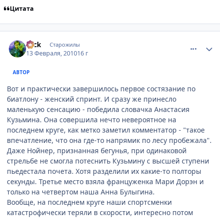
Цитата
comment_2414303
Статистика автора
Nick
Старожилы
13 Февраля, 2010
16 г
АВТОР
Вот и практически завершилось первое состязание по
биатлону - женский спринт. И сразу же принесло
маленькую сенсацию - победила словачка Анастасия
Кузьмина. Она совершила нечто невероятное на
последнем круге, как метко заметил комментатор - "такое
впечатление, что она где-то напрямик по лесу пробежала".
Даже Нойнер, признанная бегунья, при одинаковой
стрельбе не смогла потеснить Кузьмину с высшей ступени
пьедестала почета. Хотя разделили их какие-то полторы
секунды. Третье место взяла француженка Мари Дорэн и
только на четвертом наша Анна Булыгина.
Вообще, на последнем круге наши спортсменки
катастрофически теряли в скорости, интересно потом