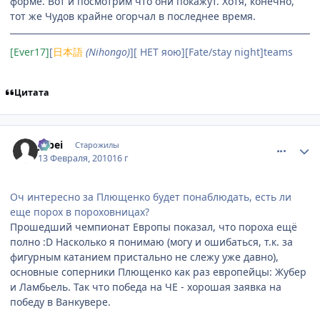
форме. Вот и посмотрим что они покажут. Хотя, конечно,
тот же Чудов крайне огорчал в последнее время.
[Ever17]
[
日本語
(Nihongo)
][ НЕТ яою][Fate/stay night]teams
Цитата
comment_2414285
Статистика автора
Jubei
Старожилы
13 Февраля, 2010
16 г
Оч интересно за Плющенко будет понаблюдать, есть ли
еще порох в пороховницах?
Прошедший чемпионат Европы показал, что пороха ещё
полно :D Насколько я понимаю (могу и ошибаться, т.к. за
фигурным катанием пристально не слежу уже давно),
основные соперники Плющенко как раз европейцы: Жубер
и Ламбьель. Так что победа на ЧЕ - хорошая заявка на
победу в Ванкувере.