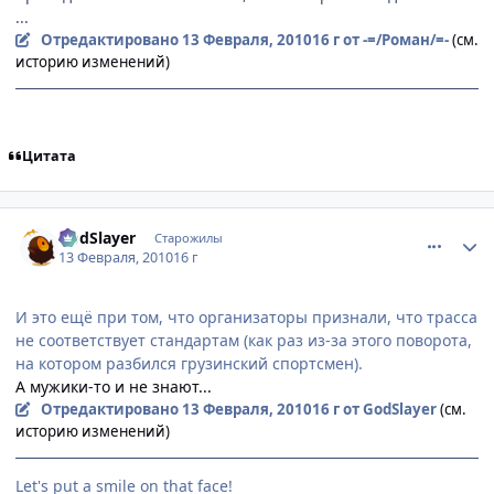
...
Отредактировано
13 Февраля, 2010
16 г
от -=/Роман/=-
(см.
историю изменений)
Цитата
comment_2414249
Статистика автора
GodSlayer
Старожилы
13 Февраля, 2010
16 г
И это ещё при том, что организаторы признали, что трасса
не соответствует стандартам (как раз из-за этого поворота,
на котором разбился грузинский спортсмен).
А мужики-то и не знают...
Отредактировано
13 Февраля, 2010
16 г
от GodSlayer
(см.
историю изменений)
Let's put a smile on that face!