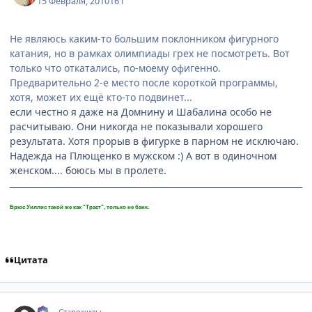
15 Февраля, 2010
16 г
Не являюсь каким-то большим поклонником фигурного
катания, но в рамках олимпиады грех не посмотреть. Вот
только что откатались, по-моему офигенно.
Предварительно 2-е место после короткой программы,
хотя, может их ещё кто-то подвинет...
если честно я даже на Домнину и Шабалина особо не
расчитываю. Они никогда не показывали хорошего
результата. Хотя прорыв в фигурке в парном не исключаю.
Надежда на Плющенко в мужском :) А вот в одиночном
женском.... боюсь мы в пролете.
Брюс Уиллис такой же как "Траст", только не банк.
Цитата
comment_2414914
Статистика автора
:-)
Старожилы