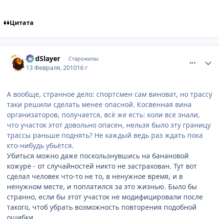
Цитата
comment_2414273
Статистика автора
GodSlayer
Старожилы
13 Февраля, 2010
16 г
А вообще, странное дело: спортсмен сам виноват, но трассу
таки решили сделать менее опасной. Косвенная вина
организаторов, получается, всё же есть: коли все знали,
что участок этот довольно опасен, нельзя было эту границу
трассы раньше поднять? Не каждый ведь раз ждать пока
кто-нибудь убьётся.
Убиться можно даже поскользнувшись на банановой
кожуре - от случайностей никто не застрахован. Тут вот
сделал человек что-то не то, в ненужное время, и в
ненужном месте, и поплатился за это жизнью. Было бы
странно, если бы этот участок не модифицировали после
такого, чтоб убрать возможность повторения подобной
ошибки.