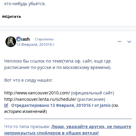
кто-нибудь убьётся.
Цитата
comment_2414267
Статистика автора
smash
Старожилы
13 Февраля, 2010
16 г
Неплохо бы ссылок по теме(типа оф. сайт, ещё где
расписание по-русски и по московскому времени).
Вот что я сходу нашёл:
http://www.vancouver2010.com/
(официальный сайт)
http://vancouver.lenta.ru/schedule/
(расписание)
Отредактировано
13 Февраля, 2010
16 г
от Jamis
(см.
историю изменений)
Что-то типа призыва:
Люди, уважайте других, не пишите
неприкрытых спойлеров в общих ветках!