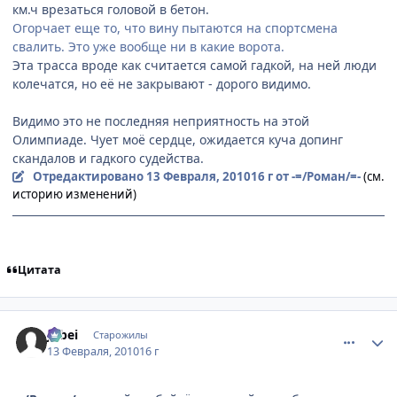
км.ч врезаться головой в бетон.
Огорчает еще то, что вину пытаются на спортсмена
свалить. Это уже вообще ни в какие ворота.
Эта трасса вроде как считается самой гадкой, на ней люди
колечатся, но её не закрывают - дорого видимо.
Видимо это не последняя неприятность на этой
Олимпиаде. Чует моё сердце, ожидается куча допинг
скандалов и гадкого судейства.
Отредактировано
13 Февраля, 2010
16 г
от -=/Роман/=-
(см.
историю изменений)
Цитата
comment_2414233
Статистика автора
Jubei
Старожилы
13 Февраля, 2010
16 г