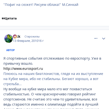
"Пофиг на сюжет! Рисуем облака!" М.Синкай
Цитата
comment_2414279
Статистика автора
Nick
Старожилы
13 Февраля, 2010
16 г
АВТОР
Я спортивные события отслеживаю по евроспорту. Уже в
привычку вошло.
http://www.eurosport.ru
Плююсь на наших биатлонистов, глядя на их выступление
на Кубке мира, ибо не стабильны. Бегают хорошо, а вот
стрельба...
Ну вообще на кубке мира мало кто мог похвастаться
стабильностью. О чем красноречиво говорил рейтинг
спортсменов. Не считаю это чем-то удивительным, все
ведь стараются именно к олимпиаде подойти в лучшей