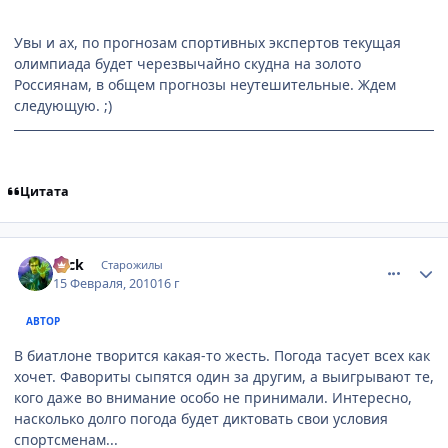
Увы и ах, по прогнозам спортивных экспертов текущая
олимпиада будет черезвычайно скудна на золото
Россиянам, в общем прогнозы неутешительные. Ждем
следующую. ;)
Цитата
comment_2415006
Статистика автора
Nick
Старожилы
15 Февраля, 2010
16 г
АВТОР
В биатлоне творится какая-то жесть. Погода тасует всех как
хочет. Фавориты сыпятся один за другим, а выигрывают те,
кого даже во внимание особо не принимали. Интересно,
насколько долго погода будет диктовать свои условия
спортсменам...