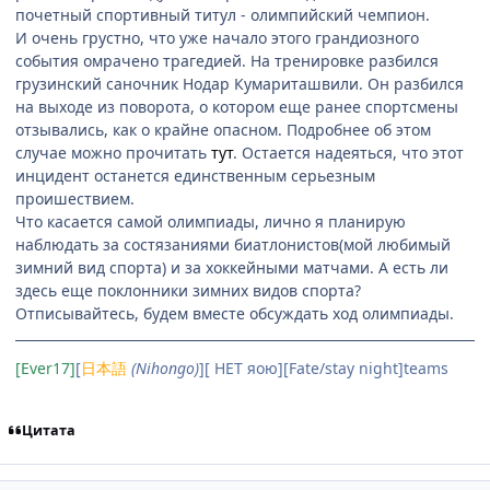
почетный спортивный титул - олимпийский чемпион.
И очень грустно, что уже начало этого грандиозного
события омрачено трагедией. На тренировке разбился
грузинский саночник Нодар Кумариташвили. Он разбился
на выходе из поворота, о котором еще ранее спортсмены
отзывались, как о крайне опасном. Подробнее об этом
случае можно прочитать
тут
. Остается надеяться, что этот
инцидент останется единственным серьезным
проишествием.
Что касается самой олимпиады, лично я планирую
наблюдать за состязаниями биатлонистов(мой любимый
зимний вид спорта) и за хоккейными матчами. А есть ли
здесь еще поклонники зимних видов спорта?
Отписывайтесь, будем вместе обсуждать ход олимпиады.
[Ever17]
[
日本語
(Nihongo)
][ НЕТ яою][Fate/stay night]teams
Цитата