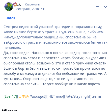
comment_2414231
Статистика автора
Nick
Старожилы
13 Февраля, 2010
16 г
АВТОР
Смотрел видео этой ужасной трагедии и поразился тому,
какие низкие бортики у трассы. Будь они выше, либо чем-
нибудь дополнительно защищены, спортсмена бы не
выбросило с трассы и, возможно всё закончилось бы не так
печально.
Да, тоже видел. Насколько я понял из видео, после того, как
спортсмен вылетел и перелетел через бортик, он ударился
об опорный столб, возможно, это и стало причиной смерти.
Если бы борты были выше, то он просто бы прокатился по
желобу и максимум отделался бы небольшими травмами. А
тут такое... Огорчает еще то, что вину пытаются на
спортсмена свалить. Это уже вообще ни в какие ворота.
[Ever17]
[
日本語
(Nihongo)
][ НЕТ яою][Fate/stay night]teams
Цитата