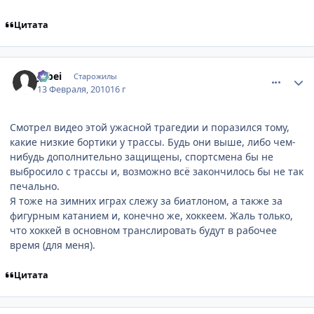
Цитата
comment_2414230
Статистика автора
Jubei
Старожилы
13 Февраля, 2010
16 г
Смотрел видео этой ужасной трагедии и поразился тому,
какие низкие бортики у трассы. Будь они выше, либо чем-
нибудь дополнительно защищены, спортсмена бы не
выбросило с трассы и, возможно всё закончилось бы не так
печально.
Я тоже на зимних играх слежу за биатлоном, а также за
фигурным катанием и, конечно же, хоккеем. Жаль только,
что хоккей в основном транслировать будут в рабочее
время (для меня).
Цитата