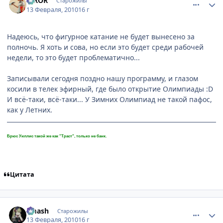
IRROR
Старожилы
13 Февраля, 2010
16 г
Надеюсь, что фигурное катание не будет вынесено за
полночь. Я хоть и сова, но если это будет среди рабочей
недели, то это будет проблематично...
Записывали сегодня поздно нашу программу, и глазом
косили в телек эфирный, где было открытие Олимпиады :D
И всё-таки, всё-таки... У Зимних Олимпиад не такой пафос,
как у Летних.
Брюс Уиллис такой же как "Траст", только не банк.
Цитата
comment_2414312
Статистика автора
smash
Старожилы
13 Февраля, 2010
16 г