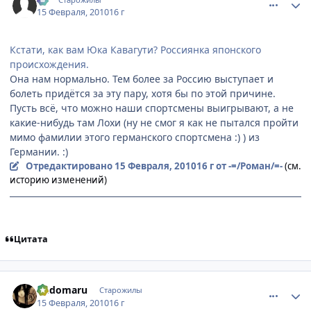
15 Февраля, 2010
16 г
Кстати, как вам Юка Кавагути? Россиянка японского
происхождения.
Она нам нормально. Тем более за Россию выступает и
болеть придётся за эту пару, хотя бы по этой причине.
Пусть всё, что можно наши спортсмены выигрывают, а не
какие-нибудь там Лохи (ну не смог я как не пытался пройти
мимо фамилии этого германского спортсмена :) ) из
Германии. :)
Отредактировано
15 Февраля, 2010
16 г
от -=/Роман/=-
(см.
историю изменений)
Цитата
comment_2414935
Статистика автора
Gedomaru
Старожилы
15 Февраля, 2010
16 г