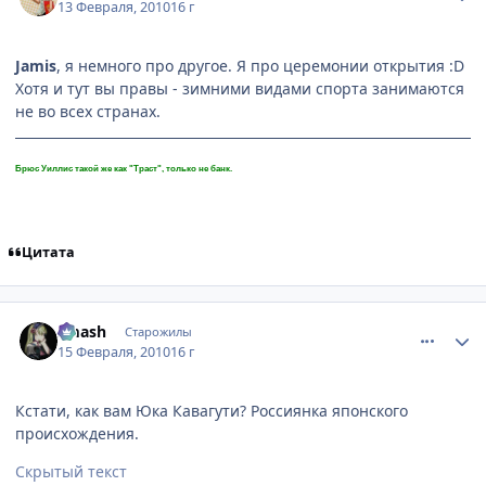
13 Февраля, 2010
16 г
Jamis
, я немного про другое. Я про церемонии открытия :D
Хотя и тут вы правы - зимними видами спорта занимаются
не во всех странах.
Брюс Уиллис такой же как "Траст", только не банк.
Цитата
comment_2414810
Статистика автора
smash
Старожилы
15 Февраля, 2010
16 г
Кстати, как вам Юка Кавагути? Россиянка японского
происхождения.
Cкрытый текст