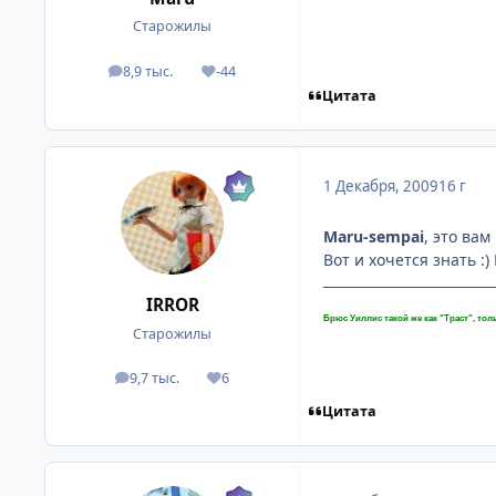
Старожилы
8,9 тыс.
-44
посты
Репутация
Цитата
1 Декабря, 2009
16 г
Maru-sempai
, это ва
Вот и хочется знать :) 
IRROR
Брюс Уиллис такой же как "Траст", толь
Старожилы
9,7 тыс.
6
посты
Репутация
Цитата