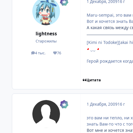
1 Декабря, 2009
16 г
Maru-sempai, это вам 
Вот и хочется знать Ва
А какая связь между 
lightness
Старожилы
[Kimi ni Todoke][akai
◕
‿‿
◕
4 тыс.
76
посты
Репутация
Герой рождается когд
Цитата
1 Декабря, 2009
16 г
это вам ни тепло, ни 
знать Вам-то что с тог
Вот мне и хочется знат