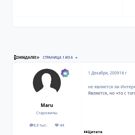
ПОСЛЕДНЯЯ СТРАНИЦА
1
2
3
4
5
6
ДАЛЕЕ
СТРАНИЦА 1 ИЗ 6
1 Декабря, 2009
16 г
не является ли Интер
Является, но что с тог
Mаru
Старожилы
8,9 тыс.
-44
посты
Репутация
Цитата