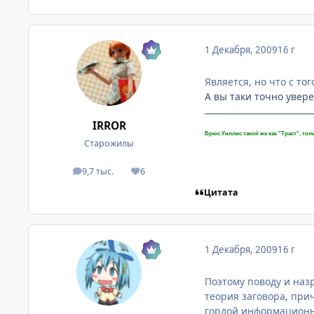
1 Декабря, 2009
16 г
Является, но что с тог
А вы таки точно увере
IRROR
Брюс Уиллис такой же как "Траст", толь
Старожилы
9,7 тыс.
6
посты
Репутация
Цитата
1 Декабря, 2009
16 г
Поэтому поводу и наз
теория заговора, при
гордой информационно