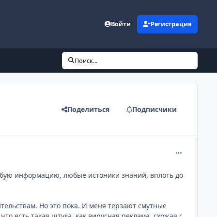
Войти
Регистрация
Поиск...
Поделиться
Подписчики
comment_237
юбую информацию, любые истоники знаний, вплоть до
тельствам. Но это пока. И меня терзают смутные
, что есть такая штука, как вирусная реклама, схожая с