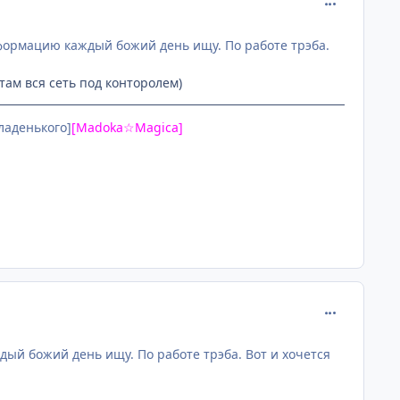
comment_237
информацию каждый божий день ищу. По работе трэба.
там вся сеть под конторолем)
сладенького]
[Madoka☆Magica]
comment_237
ждый божий день ищу. По работе трэба. Вот и хочется