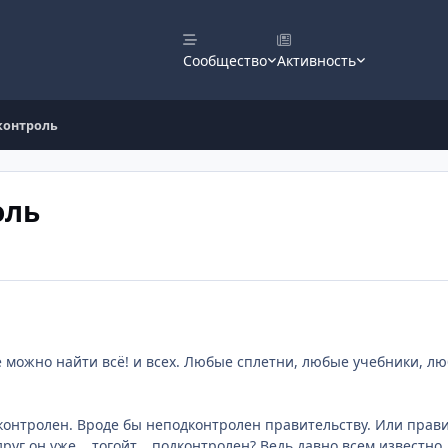
Сообщество
Активность
контроль
оль
 можно найти всё! и всех. Любые сплетни, любые учебники, л
онтролен. Вроде бы неподконтролен правительству. Или прави
вдруг он уже... тогойт... подконтролен? Ведь давно всем известно