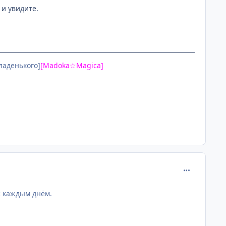
 и увидите.
сладенького]
[Madoka☆Magica]
comment_237
с каждым днём.