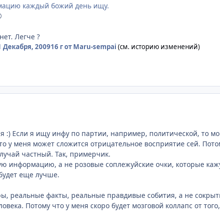
мацию каждый божий день ищу.
©
нет. Легче ?
1 Декабря, 2009
16 г
от Maru-sempai
(см. историю изменений)
ая :) Если я ищу инфу по партии, например, политической, то 
то у меня может сложится отрицательное восприятие сей. Потом
случай частный. Так, примерчик.
ю информацию, а не розовые соплежуйские очки, которые кажут
 будет еще лучше.
ы, реальные факты, реальные правдивые собития, а не сокрыти
века. Потому что у меня скоро будет мозговой коллапс от того, 