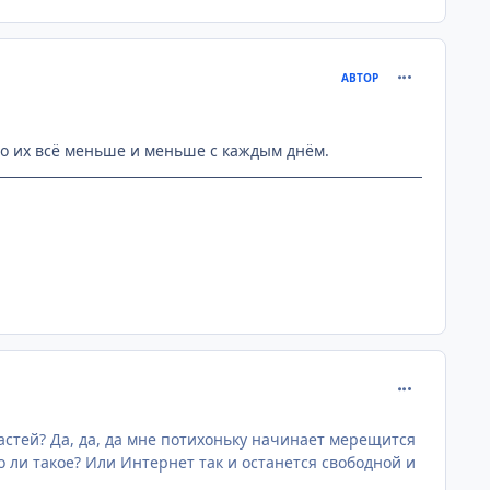
comment_237
АВТОР
 но их всё меньше и меньше с каждым днём.
comment_237
астей? Да, да, да мне потихоньку начинает мерещится
 ли такое? Или Интернет так и останется свободной и