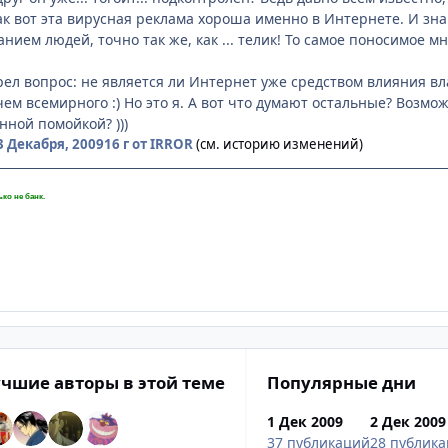
к вот эта вирусная реклама хороша именно в Интернете. И зн
нием людей, точно так же, как ... телик! То самое поносимое м
рел вопрос: не является ли Интернет уже средством влияния вл
чем всемирного :) Но это я. А вот что думают остальные? Возмо
нной помойкой? )))
3 Декабря, 2009
16 г
от IRROR
(см. историю изменений)
ько не банк.
чшие авторы в этой теме
Популярные дни
1 Дек 2009
2 Дек 2009
37 публикаций
28 публик