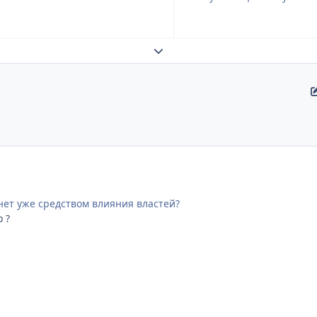
Развернуть обзор темы
нет уже средством влияния властей?
о ?