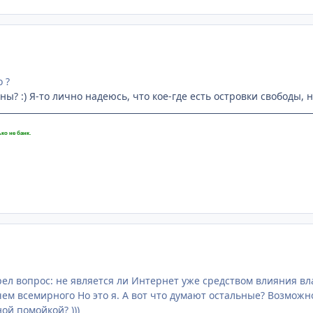
о ?
ны? :) Я-то лично надеюсь, что кое-где есть островки свободы,
ко не банк.
рел вопрос: не является ли Интернет уже средством влияния вл
чем всемирного Но это я. А вот что думают остальные? Возможно
й помойкой? )))