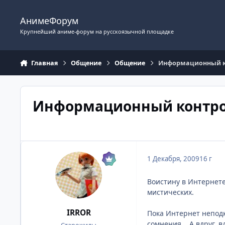
Перейти к содержимому
АнимеФорум
Крупнейший аниме-форум на русскоязычной площадке
Главная
Общение
Общение
Информационный 
Информационный контр
1 Декабря, 2009
16 г
Воистину в Интернете
мистических.
IRROR
Пока Интернет неподк
сомнения... А вдруг, 