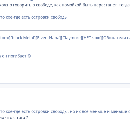
ожно говорить о свободе, как помойкой быть перестанет, тогда
то кое-где есть островки свободы
 hitomi][black Metal][Elven-Nana][Claymore][НЕТ яою][Обожатели 
а он погибает ©
что кое-где есть островки свободы, но их всё меньше и меньше 
о что с того ?