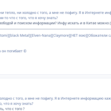
ни тепло, ни холодно с того, а мне не пофигу. Я в Интернете 
м-то что с того, что я хочу знать?
свободой и поиском информации? Инфу искать и в Китае можно (
 hitomi][black Metal][Elven-Nana][Claymore][НЕТ яою][Обожатели 
а он погибает ©
холодно с того, а мне не пофигу. Я в Интернете информацию ка
о, что я хочу знать?
ь, что с того ?