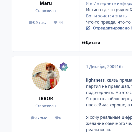
Mаru
Я в Интернете инфор
Истина где-то рядом 
Старожилы
Вот и хочется знать
Что-то правда, что-то 
8,9 тыс.
-44
посты
Репутация
Отредактировано
Цитата
1 Декабря, 2009
16 г
lightness
, связь прям
партия не правящая, 
подочернить. Но это 
IRROR
Я просто люблю верну
нас сейчас хорошо, а
Старожилы
Я хочу реальные цифр
9,7 тыс.
6
посты
Репутация
желание обычного чело
реальности.