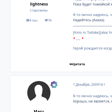
lightness
Пока будет помойкой м
Старожилы
Я-то лично надеюсь, ч
Надейтесь (Ахаха).
4 тыс.
76
посты
Репутация
[Kimi ni Todoke][akai
◕
‿‿
◕
Герой рождается когд
Цитата
1 Декабря, 2009
16 г
Я-то лично надеюсь, 
Хорошо, не является, н
Mаru