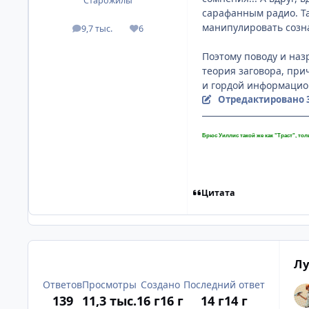
Старожилы
сарафанным радио. Та
манипулировать созна
9,7 тыс.
6
посты
Репутация
Поэтому поводу и наз
теория заговора, при
и гордой информацио
Отредактировано
Брюс Уиллис такой же как "Траст", тол
Цитата
Лу
Ответов
Просмотры
Создано
Последний ответ
139
11,3 тыс.
16 г
16 г
14 г
14 г