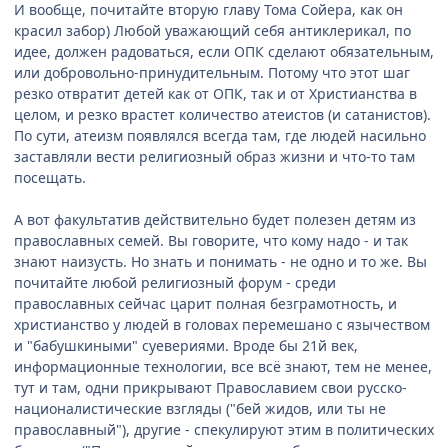
И вообще, почитайте вторую главу Тома Сойера, как он
красил забор) Любой уважающий себя антиклерикал, по
идее, должен радоваться, если ОПК сделают обязательным,
или добровольно-принудительным. Потому что этот шаг
резко отвратит детей как от ОПК, так и от Христианства в
целом, и резко врастет количество атеистов (и сатанистов).
По сути, атеизм появлялся всегда там, где людей насильно
заставляли вести религиозный образ жизни и что-то там
посещать.
А вот факультатив действительно будет полезен детям из
православных семей. Вы говорите, что кому надо - и так
знают наизусть. Но знать и понимать - не одно и то же. Вы
почитайте любой религиозный форум - среди
православных сейчас царит полная безграмотность, и
христианство у людей в головах перемешано с язычеством
и "бабушкиными" суевериями. Вроде бы 21й век,
информационные технологии, все всё знают, тем не менее,
тут и там, одни прикрывают Православием свои русско-
националистические взгляды ("бей жидов, или ты не
православный"), другие - спекулируют этим в политических