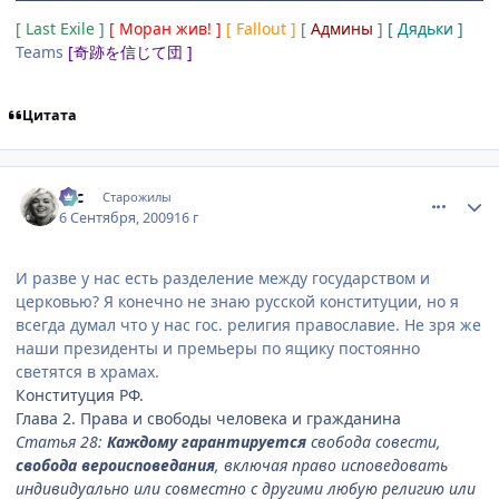
[ Last Exile ]
[ Моран жив! ]
[ Fallout ]
[
Админы
]
[ Дядьки ]
Teams
[奇跡を信じて団 ]
Цитата
comment_2328335
Статистика автора
asc
Старожилы
6 Сентября, 2009
16 г
И разве у нас есть разделение между государством и
церковью? Я конечно не знаю русской конституции, но я
всегда думал что у нас гос. религия православие. Не зря же
наши президенты и премьеры по ящику постоянно
светятся в храмах.
Конституция РФ.
Глава 2. Права и свободы человека и гражданина
Статья 28:
Каждому гарантируется
свобода совести,
свобода вероисповедания
, включая право исповедовать
индивидуально или совместно с другими любую религию или