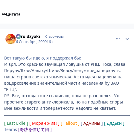
Цитата
comment_2328340
Статистика автора
niiro dzyaki
Старожилы
6 Сентября, 2009
16 г
Вот такую бы идею, я поддержал бы:
И зря. Это красиво звучащая ловушка от РПЦ. Пока, слава
Перуну/Яхве/Аллаху/Шиве/Зевсу/ненужное_зачеркнуть,
наша страна светско-языческая. А эта идея нацелена на
воцерковление значительной части населения by ЗАО
"РПЦ".
P.S. Все, отсюда тоже сваливаю, пока не разошелся. Уж
простите старого антиклерикала, но на подобные споры
мне вежливости и толерантности надолго не хватает.
[ Last Exile ]
[ Моран жив! ]
[ Fallout ]
[
Админы
]
[ Дядьки ]
Teams
[奇跡を信じて団 ]