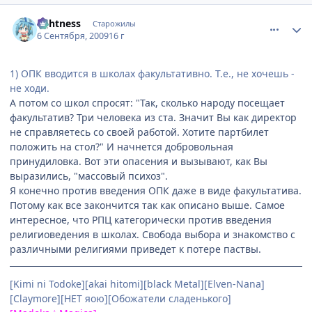
comment_2328386
Статистика автора
lightness
Старожилы
6 Сентября, 2009
16 г
1) ОПК вводится в школах факультативно. Т.е., не хочешь -
не ходи.
А потом со школ спросят: "Так, сколько народу посещает
факультатив? Три человека из ста. Значит Вы как директор
не справляетесь со своей работой. Хотите партбилет
положить на стол?" И начнется добровольная
принудиловка. Вот эти опасения и вызывают, как Вы
выразились, "массовый психоз".
Я конечно против введения ОПК даже в виде факультатива.
Потому как все закончится так как описано выше. Самое
интересное, что РПЦ категорически против введения
религиоведения в школах. Свобода выбора и знакомство с
различными религиями приведет к потере паствы.
[Kimi ni Todoke][akai hitomi][black Metal][Elven-Nana]
[Claymore][НЕТ яою][Обожатели сладенького]