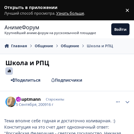
Перейти к содержимому
Открыть в приложении
×
З
Лучший способ просмотра.
Узнать больше
.
АнимеФорум
Войти
Крупнейший аниме-форум на русскоязычной площадке
Главная
Общение
Общение
Школа и РПЦ
Школа и РПЦ
Поделиться
Подписчики
comment_2328287
Статистика автора
Hauptmann
Старожилы
5 Сентября, 2009
16 г
Тема вполне себе годная и достаточно холиварная. :)
Конституция на это счет дает однозначный ответ:
"Российская Федерация - светское государство. Никакая