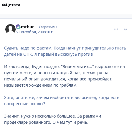
Цитата
comment_2328399
Статистика автора
Komthur
Старожилы
6 Сентября, 2009
16 г
Судить надо по фактам. Когда начнут принудительно гнать
детей на ОПК, я первый выскажусь против
И как всегда, будет поздно. "Знаем мы их..." выросло не на
пустом месте, и попытки каждый раз, несмотря на
печальный опыт, дожидаться, когда все произойдет,
называется хождением по граблям.
Хотя, опять же, зачем изобретать велосипед, когда есть
воскресные школы?
Значит, нужно несколько большее. За рамками
продекларированного. О чем тут и речь.