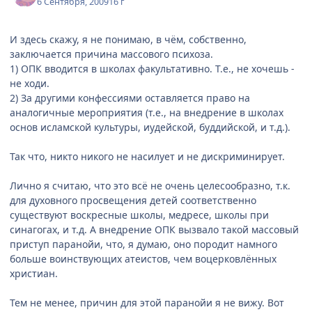
6 Сентября, 2009
16 г
И здесь скажу, я не понимаю, в чём, собственно,
заключается причина массового психоза.
1) ОПК вводится в школах факультативно. Т.е., не хочешь -
не ходи.
2) За другими конфессиями оставляется право на
аналогичные мероприятия (т.е., на внедрение в школах
основ исламской культуры, иудейской, буддийской, и т.д.).
Так что, никто никого не насилует и не дискриминирует.
Лично я считаю, что это всё не очень целесообразно, т.к.
для духовного просвещения детей соответственно
существуют воскресные школы, медресе, школы при
синагогах, и т.д. А внедрение ОПК вызвало такой массовый
приступ паранойи, что, я думаю, оно породит намного
больше воинствующих атеистов, чем воцерковлённых
христиан.
Тем не менее, причин для этой паранойи я не вижу. Вот