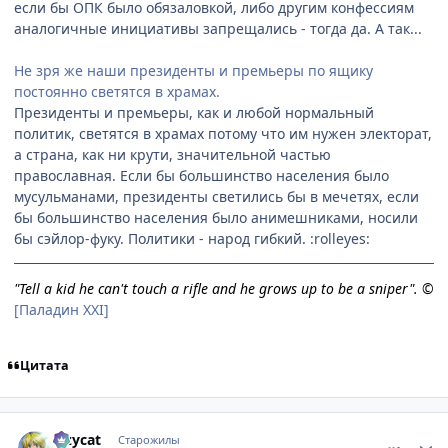
если бы ОПК было обязаловкой, либо другим конфессиям
аналогичные инициативы запрещались - тогда да. А так...
Не зря же наши президенты и премьеры по ящику
постоянно светятся в храмах.
Президенты и премьеры, как и любой нормальный
политик, светятся в храмах потому что им нужен электорат,
а страна, как ни крути, значительной частью
православная. Если бы большинство населения было
мусульманами, президенты светились бы в мечетях, если
бы большинство населения было анимешниками, носили
бы сэйлор-фуку. Политики - народ гибкий. :rolleyes:
"Tell a kid he can't touch a rifle and he grows up to be a sniper". ©
[Паладин XXI]
Цитата
comment_2328380
Статистика автора
lazycat
Старожилы