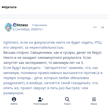
Цитата
comment_2328432
Статистика автора
lightness
Старожилы
6 Сентября, 2009
16 г
lightness, если на факультатив никто не будет ходить, РПЦ
его свернёт, за нерентабельностью.
Весьма спорно. Священники, как и гусары, денег не берут.
Никто и не ожидает сиюминутного результата. Если
запустят как эксперимент, то минимум лет на 5.
Если будут вынуждать - "авторитетно" заявляю, что, как
минимум, половина православных выскажется против (а в
первую очередь - дети, которых любая обязаловка
раздражает), и вообще, начнётся такой скандальёз, что,
опять же, проект свернут в пять раз быстрее, чем
развернули.
Хм, тоже спорно. Получается, что дети добровольно
записываются в православные гимназии. Приходят к
Войти
Регистрация
Поиск
Меню