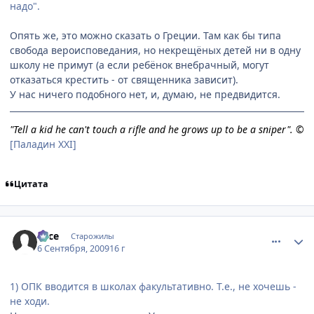
надо".
Опять же, это можно сказать о Греции. Там как бы типа
свобода вероисповедания, но некрещёных детей ни в одну
школу не примут (а если ребёнок внебрачный, могут
отказаться крестить - от священника зависит).
У нас ничего подобного нет, и, думаю, не предвидится.
"Tell a kid he can't touch a rifle and he grows up to be a sniper". ©
[Паладин XXI]
Цитата
comment_2328421
Статистика автора
vace
Старожилы
6 Сентября, 2009
16 г
1) ОПК вводится в школах факультативно. Т.е., не хочешь -
не ходи.