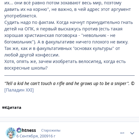
их... они всё равно потом зохавают весь мир, поэтому
давить их на корню", не важно, в чей адрес этот аргумент
употребляется.
Судить надо по фактам. Когда начнут принудительно гнать
детей на ОПК, я первый выскажусь против (есть такая
хорошая христианская поговорка - "невольник - не
богомольник"). А в факультативе ничего плохого не вижу.
Так же, как и в факультативных "основах культуры" от
любой другой конфессии.
Хотя, опять же, зачем изобретать велосипед, когда есть
воскресные школы?
"Tell a kid he can't touch a rifle and he grows up to be a sniper". ©
[Паладин XXI]
Цитата
comment_2328389
Статистика автора
lightness
Старожилы
6 Сентября, 2009
16 г