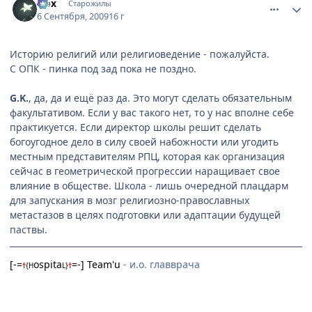
Nox
Старожилы
6 Сентября, 2009
16 г
Историю религий или религиоведение - пожалуйста.
С ОПК - пинка под зад пока не поздно.
G.K.
, да, да и ещё раз да. Это могут сделать обязательным
факультативом. Если у вас такого нет, то у нас вполне себе
практикуется. Если директор школы решит сделать
богоугодное дело в силу своей набожности или угодить
местным представителям РПЦ, которая как организация
сейчас в геометрической прогрессии наращивает свое
влияние в обществе. Школа - лишь очередной плацдарм
для запускания в мозг религиозно-православных
метастазов в целях подготовки или адаптации будущей
паствы.
[-=
ospita
=-] Team'u
- и.о. главврача
†
{
H
L
}
†