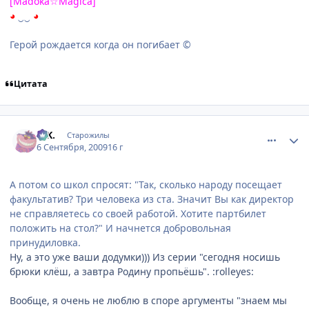
[Madoka☆Magica]
◕
‿‿
◕
Герой рождается когда он погибает ©
Цитата
comment_2328387
Статистика автора
G.K.
Старожилы
6 Сентября, 2009
16 г
А потом со школ спросят: "Так, сколько народу посещает
факультатив? Три человека из ста. Значит Вы как директор
не справляетесь со своей работой. Хотите партбилет
положить на стол?" И начнется добровольная
принудиловка.
Ну, а это уже ваши додумки))) Из серии "сегодня носишь
брюки клёш, а завтра Родину пропьёшь". :rolleyes:
Вообще, я очень не люблю в споре аргументы "знаем мы