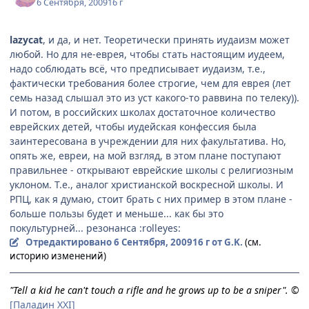
6 Сентября, 2009
16 г
lazycat
, и да, и нет. Теоретически принять иудаизм может
любой. Но для не-еврея, чтобы стать настоящим иудеем,
надо соблюдать всё, что предписывает иудаизм, т.е.,
фактически требования более строгие, чем для еврея (лет
семь назад слышал это из уст какого-то раввина по телеку)).
И потом, в российских школах достаточное количество
еврейских детей, чтобы иудейская конфессия была
заинтересована в учреждении для них факультатива. Но,
опять же, евреи, на мой взгляд, в этом плане поступают
правильнее - открывают еврейские школы с религиозным
уклоном. Т.е., аналог христианской воскресной школы. И
РПЦ, как я думаю, стоит брать с них пример в этом плане -
больше пользы будет и меньше... как бы это
покультурней... резонанса :rolleyes:
Отредактировано
6 Сентября, 2009
16 г
от G.K.
(см.
историю изменений)
"Tell a kid he can't touch a rifle and he grows up to be a sniper". ©
[Паладин XXI]