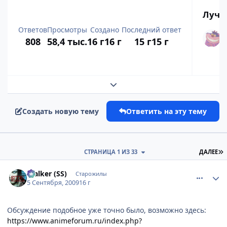
Лучш
Ответов
Просмотры
Создано
Последний ответ
808
58,4 тыс.
16 г
16 г
15 г
15 г
Развернуть обзор темы
Создать новую тему
Ответить на эту тему
П
СТРАНИЦА 1 ИЗ 33
ДАЛЕЕ
comment_2328305
Статистика автора
$talker (SS)
Старожилы
5 Сентября, 2009
16 г
Обсуждение подобное уже точно было, возможно здесь:
https://www.animeforum.ru/index.php?