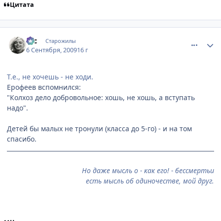
Цитата
comment_2328403
Статистика автора
asc
Старожилы
6 Сентября, 2009
16 г
Т.е., не хочешь - не ходи.
Ерофеев вспомнился:
"Колхоз дело добровольное: хошь, не хошь, а вступать
надо".
Детей бы малых не тронули (класса до 5-го) - и на том
спасибо.
Но даже мысль о - как его! - бессмертьи
есть мысль об одиночестве, мой друг.