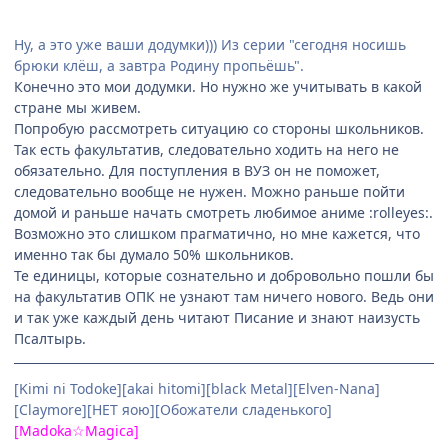
Ну, а это уже ваши додумки))) Из серии "сегодня носишь
брюки клёш, а завтра Родину пропьёшь".
Конечно это мои додумки. Но нужно же учитывать в какой
стране мы живем.
Попробую рассмотреть ситуацию со стороны школьников.
Так есть факультатив, следовательно ходить на него не
обязательно. Для поступления в ВУЗ он не поможет,
следовательно вообще не нужен. Можно раньше пойти
домой и раньше начать смотреть любимое аниме :rolleyes:.
Возможно это слишком прагматично, но мне кажется, что
именно так бы думало 50% школьников.
Те единицы, которые сознательно и добровольно пошли бы
на факультатив ОПК не узнают там ничего нового. Ведь они
и так уже каждый день читают Писание и знают наизусть
Псалтырь.
[Kimi ni Todoke][akai hitomi][black Metal][Elven-Nana]
[Claymore][НЕТ яою][Обожатели сладенького]
[Madoka☆Magica]