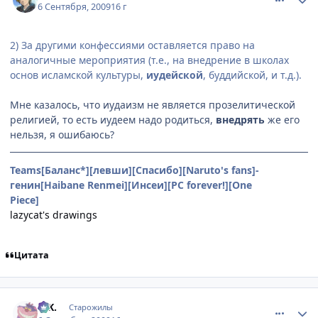
6 Сентября, 2009
16 г
2) За другими конфессиями оставляется право на
аналогичные мероприятия (т.е., на внедрение в школах
основ исламской культуры,
иудейской
, буддийской, и т.д.).
Мне казалось, что иудаизм не является прозелитической
религией, то есть иудеем надо родиться,
внедрять
же его
нельзя, я ошибаюсь?
Teams[Баланс*][левши][Спасибо][Naruto's fans]-
генин[Haibane Renmei][Инсеи][PC forever!][One
Piece]
Hachibukai
lazycat's drawings
Цитата
comment_2328382
Статистика автора
G.K.
Старожилы