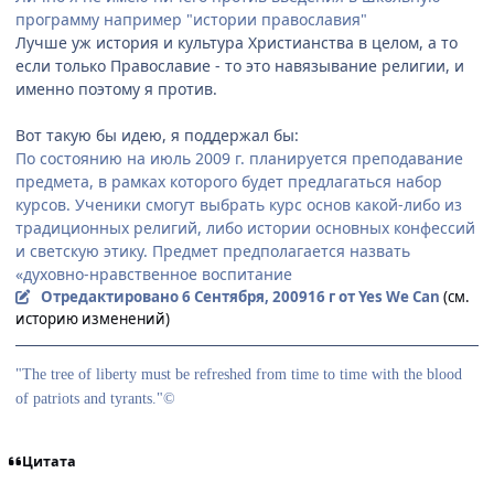
программу например "истории православия"
Лучше уж история и культура Христианства в целом, а то
если только Православие - то это навязывание религии, и
именно поэтому я против.
Вот такую бы идею, я поддержал бы:
По состоянию на июль 2009 г. планируется преподавание
предмета, в рамках которого будет предлагаться набор
курсов. Ученики смогут выбрать курс основ какой-либо из
традиционных религий, либо истории основных конфессий
и светскую этику. Предмет предполагается назвать
«духовно-нравственное воспитание
Отредактировано
6 Сентября, 2009
16 г
от Yes We Can
(см.
историю изменений)
"The tree of liberty must be refreshed from time to time with the blood
of patriots and tyrants."©
Цитата