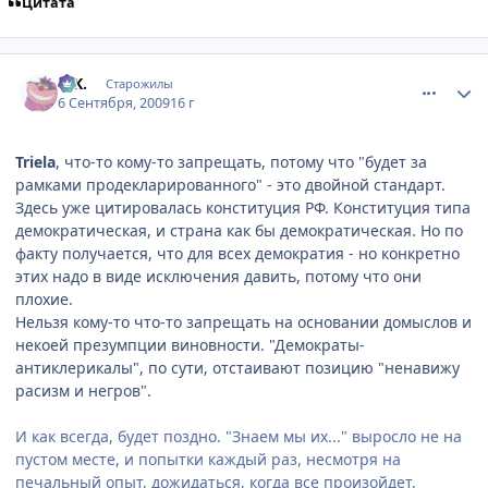
Цитата
comment_2328409
Статистика автора
G.K.
Старожилы
6 Сентября, 2009
16 г
Triela
, что-то кому-то запрещать, потому что "будет за
рамками продекларированного" - это двойной стандарт.
Здесь уже цитировалась конституция РФ. Конституция типа
демократическая, и страна как бы демократическая. Но по
факту получается, что для всех демократия - но конкретно
этих надо в виде исключения давить, потому что они
плохие.
Нельзя кому-то что-то запрещать на основании домыслов и
некоей презумпции виновности. "Демократы-
антиклерикалы", по сути, отстаивают позицию "ненавижу
расизм и негров".
И как всегда, будет поздно. "Знаем мы их..." выросло не на
пустом месте, и попытки каждый раз, несмотря на
печальный опыт, дожидаться, когда все произойдет,