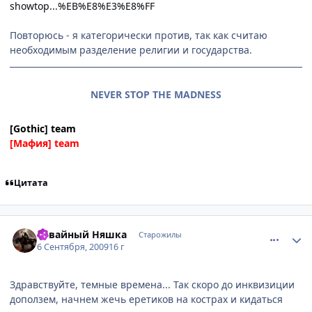
showtop...%EB%E8%E3%E8%FF
Повторюсь - я категорически против, так как считаю
необходимым разделение религии и государства.
NEVER STOP THE MADNESS
[Gothic] team
[Мафия] team
Цитата
comment_2328309
Статистика автора
Кавайный Няшка
Старожилы
6 Сентября, 2009
16 г
Здравствуйте, темные времена... Так скоро до инквизиции
доползем, начнем жечь еретиков на кострах и кидаться