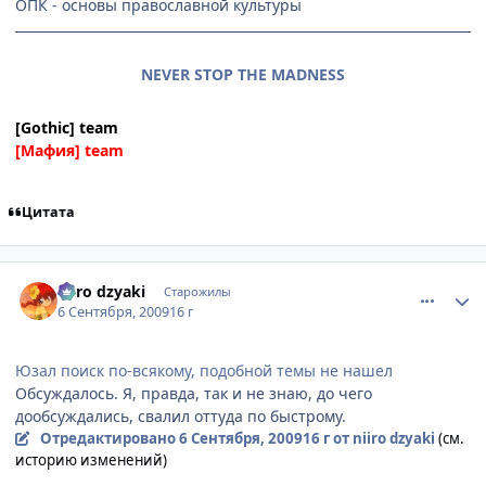
ОПК - основы православной культуры
NEVER STOP THE MADNESS
[Gothic] team
[Мафия] team
Цитата
comment_2328334
Статистика автора
niiro dzyaki
Старожилы
6 Сентября, 2009
16 г
Юзал поиск по-всякому, подобной темы не нашел
Обсуждалось. Я, правда, так и не знаю, до чего
дообсуждались, свалил оттуда по быстрому.
Отредактировано
6 Сентября, 2009
16 г
от niiro dzyaki
(см.
историю изменений)