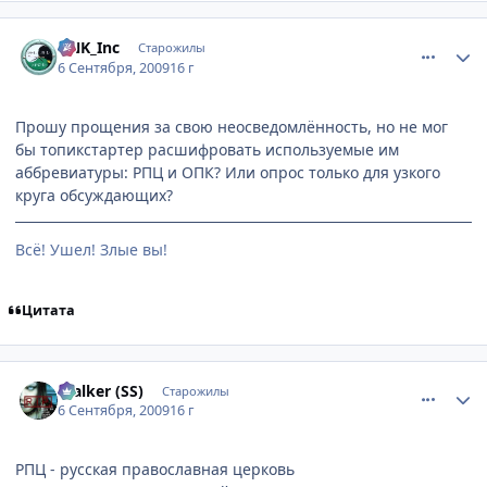
comment_2328314
Статистика автора
DNK_Inc
Старожилы
6 Сентября, 2009
16 г
Прошу прощения за свою неосведомлённость, но не мог
бы топикстартер расшифровать используемые им
аббревиатуры: РПЦ и ОПК? Или опрос только для узкого
круга обсуждающих?
Всё! Ушел! Злые вы!
Цитата
comment_2328323
Статистика автора
$talker (SS)
Старожилы
6 Сентября, 2009
16 г
РПЦ - русская православная церковь