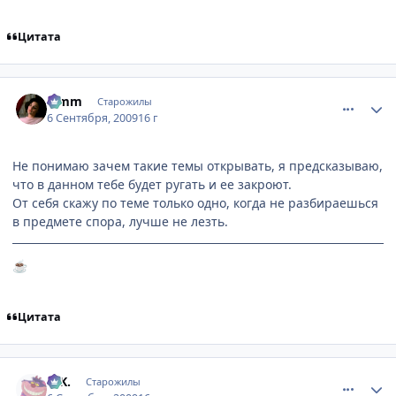
Цитата
comment_2328348
Статистика автора
Limm
Старожилы
6 Сентября, 2009
16 г
Не понимаю зачем такие темы открывать, я предсказываю,
что в данном тебе будет ругать и ее закроют.
От себя скажу по теме только одно, когда не разбираешься
в предмете спора, лучше не лезть.
☕
Цитата
comment_2328375
Статистика автора
G.K.
Старожилы