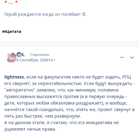
◕
‿‿
◕
Герой рождается когда он погибает ©
Цитата
comment_2328397
Статистика автора
G.K.
Старожилы
6 Сентября, 2009
16 г
lightness
, если на факультатив никто не будет ходить, РПЦ
его свернёт, за нерентабельностью. Если будут вынуждать -
"авторитетно" заявляю, что, как минимум, половина
православных выскажется против (а в первую очередь -
дети, которых любая обязаловка раздражает), и вообще,
начнётся такой скандальёз, что, опять же, проект свернут в
пять раз быстрее, чем развернули.
А на данном этапе, я считаю, что эта инициатива не
ущемляет ничьи права.