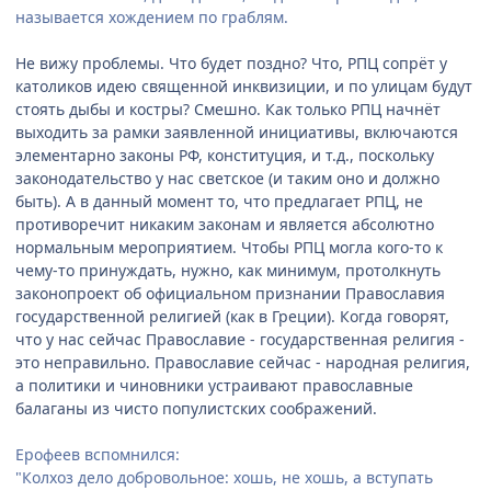
называется хождением по граблям.
Не вижу проблемы. Что будет поздно? Что, РПЦ сопрёт у
католиков идею священной инквизиции, и по улицам будут
стоять дыбы и костры? Смешно. Как только РПЦ начнёт
выходить за рамки заявленной инициативы, включаются
элементарно законы РФ, конституция, и т.д., поскольку
законодательство у нас светское (и таким оно и должно
быть). А в данный момент то, что предлагает РПЦ, не
противоречит никаким законам и является абсолютно
нормальным мероприятием. Чтобы РПЦ могла кого-то к
чему-то принуждать, нужно, как минимум, протолкнуть
законопроект об официальном признании Православия
государственной религией (как в Греции). Когда говорят,
что у нас сейчас Православие - государственная религия -
это неправильно. Православие сейчас - народная религия,
а политики и чиновники устраивают православные
балаганы из чисто популистских соображений.
Ерофеев вспомнился:
"Колхоз дело добровольное: хошь, не хошь, а вступать