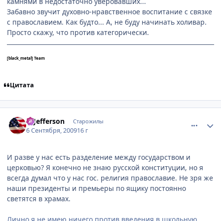
камнями в недостаточно уверовавших...
Забавно звучит духовно-нравственное воспитание с связке
с православием. Как будто... А, не буду начинать холивар.
Просто скажу, что против категорически.
[black_metal] Team
Цитата
comment_2328311
Статистика автора
T. Jefferson
Старожилы
6 Сентября, 2009
16 г
И разве у нас есть разделение между государством и
церковью? Я конечно не знаю русской конституции, но я
всегда думал что у нас гос. религия православие. Не зря же
наши президенты и премьеры по ящику постоянно
светятся в храмах.
Лично я не имею ничего против введения в школьную