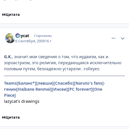
Цитата
comment_2328384
Статистика автора
lazycat
Старожилы
6 Сентября, 2009
16 г
G.K.
, значит мои сведения о том, что иудаизм, как и
зороастризм, это религия, передающаяся исключительно
половым путем, безнадежно устарели. :rolleyes:
Teams[Баланс*][левши][Спасибо][Naruto's fans]-
генин[Haibane Renmei][Инсеи][PC forever!][One
Piece]
Hachibukai
lazycat's drawings
Цитата