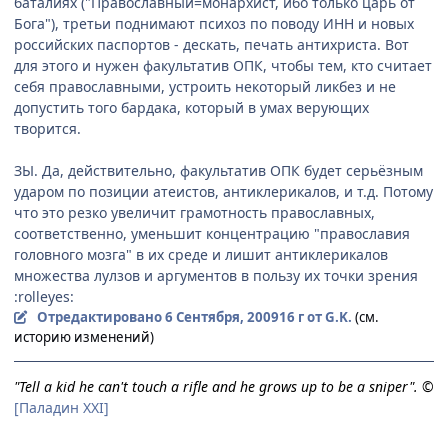
баталиях ("Православный=монархист, ибо только царь от
Бога"), третьи поднимают психоз по поводу ИНН и новых
российских паспортов - дескать, печать антихриста. Вот
для этого и нужен факультатив ОПК, чтобы тем, кто считает
себя православными, устроить некоторый ликбез и не
допустить того бардака, который в умах верующих
творится.
ЗЫ. Да, действительно, факультатив ОПК будет серьёзным
ударом по позиции атеистов, антиклерикалов, и т.д. Потому
что это резко увеличит грамотность православных,
соответственно, уменьшит концентрацию "православия
головного мозга" в их среде и лишит антиклерикалов
множества лулзов и аргументов в пользу их точки зрения
:rolleyes:
Отредактировано
6 Сентября, 2009
16 г
от G.K.
(см.
историю изменений)
"Tell a kid he can't touch a rifle and he grows up to be a sniper". ©
[Паладин XXI]