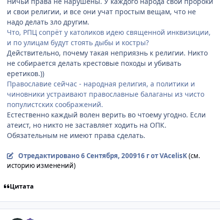
Ничьи права не нарушены. У каждого народа свои пророки
и свои религии, и все они учат простым вещам, что не
надо делать зло другим.
Что, РПЦ сопрёт у католиков идею священной инквизиции,
и по улицам будут стоять дыбы и костры?
Действительно, почему такая неприязнь к религии. Никто
не собирается делать крестовые походы и убивать
еретиков.))
Православие сейчас - народная религия, а политики и
чиновники устраивают православные балаганы из чисто
популистских соображений.
Естественно каждый волен верить во чтоему угодно. Если
атеист, но никто не заставляет ходить на ОПК.
Обязательным не имеют права сделать.
Отредактировано
6 Сентября, 2009
16 г
от VAcelisK
(см.
историю изменений)
Цитата
comment_2328430
Статистика автора