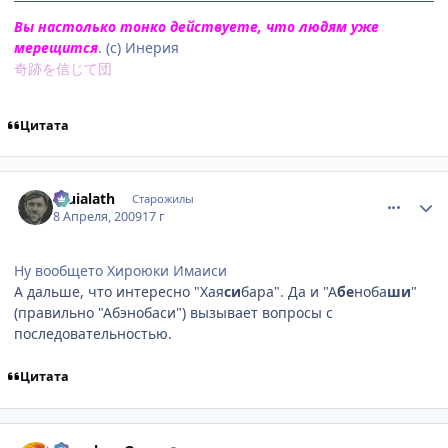
Вы настолько тонко действуете, что людям уже
мерещится
. (с) Инерия
奇跡を信じて団
Цитата
comment_2232671
Статистика автора
Eruialath
Старожилы
8 Апреля, 2009
17 г
Ну вообщето Хироюки Имаиси
А дальше, что интересно "Хая
си
бара". Да и "А
бе
ноба
ши
"
(правильно "Абэнобаси") вызывает вопросы с
последовательностью.
Цитата
comment_2232675
Статистика автора