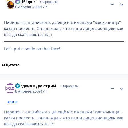
GodSlayer
Старожилы
8 Апреля, 2009
17 г
Пиривот с английского, да ещё и с именами "как хочицца" -
какая прелесть. Очень жаль, что наши лицензионщики как
всегда скатываются в. :)
Let's put a smile on that face!
Цитата
comment_2232843
Статистика автора
Богданов Дмитрий
Старожилы
8 Апреля, 2009
17 г
АВТОР
Пиривот с английского, да ещё и с именами "как хочицца" -
какая прелесть. Очень жаль, что наши лицензионщики как
всегда скатываются в. :P