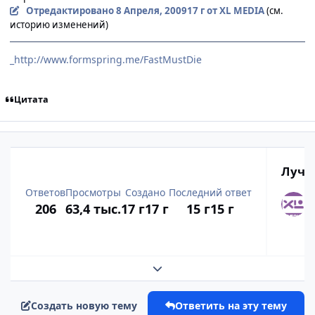
Отредактировано
8 Апреля, 2009
17 г
от XL MEDIA
(см.
историю изменений)
_http://www.formspring.me/FastMustDie
Цитата
Лучш
Ответов
Просмотры
Создано
Последний ответ
206
63,4 тыс.
17 г
17 г
15 г
15 г
Развернуть обзор темы
Создать новую тему
Ответить на эту тему