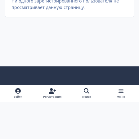
Ни одного зарегистрированного пользователя не
просматривает данную страницу.
Светлый режим
Темный режим
Как в системе
v
k
Язык
Политика конфиденциальности
Войти
Регистрация
Поиск
Меню
Связаться с нами
Cookies
project25
Powered by
Invision Community