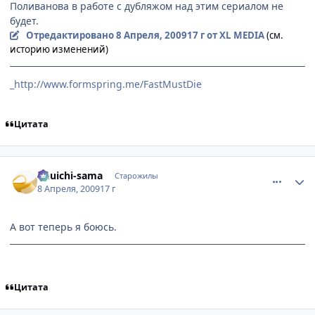
Поливанова в работе с дубляжом над этим сериалом не
будет.
Отредактировано
8 Апреля, 2009
17 г
от XL MEDIA
(см.
историю изменений)
_http://www.formspring.me/FastMustDie
Цитата
comment_2232776
Статистика автора
Yuuichi-sama
Старожилы
8 Апреля, 2009
17 г
А вот теперь я боюсь.
Цитата