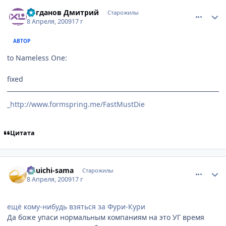
comment_2232649
Статистика автора
Богданов Дмитрий
Старожилы
8 Апреля, 2009
17 г
АВТОР
to Nameless One:
fixed
_http://www.formspring.me/FastMustDie
Цитата
comment_2232650
Статистика автора
Yuuichi-sama
Старожилы
8 Апреля, 2009
17 г
ещё кому-нибудь взяться за Фури-Кури
Да боже упаси нормальным компаниям на это УГ время