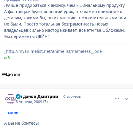
Лучше придираться к анонсу, чем к финальному продукту.
А фастовцам будет хороший урок, что важно внимание к
деталям, какими бы, по их мнению, незначительными они
не были. Просто тотальная безграмотность новых
владельцев сильно настораживает, все эти "за Обл
О
ками,
Эксперименты Л
Е
ЙН".
_http://myanimelist.net/animelist/nameless__one
∞ 8
Цитата
comment_2232773
Статистика автора
Богданов Дмитрий
Старожилы
8 Апреля, 2009
17 г
АВТОР
А Вы не бойтесь!