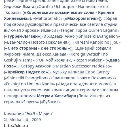
режиссёрское кресло занял один из её основателей,
Хироюки Ямага («Ouritsu Uchuugun - Honneamise no
Tsubasa» (
«Королевские космические силы - Крылья
Хоннеамиз»
), «Mahoromatic» (
«Махороматик»
)), собрав
под своим руководством практически все светила студии,
включая Хироюки Имаиси («Tengen Toppa Gurren Lagann»
(
«Гуррен-Лаганн»
)) и Хидеаки Анно («Shinseiki Evangelion»
(«Евангелион Нового Поколения»), «Kareshi Kanojo no Jijou»
(
«С его стороны - с ее стороны»
)). Сценарий создали
Хироюки Ямага, Дзюкки Ханада («Kore ga Watashi no
Goshujin-sama» («Он мой хозяин»), «Rozen Maiden» (
«Дева
Роза»
)), Сатору Акахори («Martian Successor Nadesico»
(
«Крейсер Надэсико»
)), музыку написал Сиро Сагису
(«Shinseiki Evangelion» («Евангелион Нового Поколения»),
«Fushigi no Umi no Nadia» («Надя с загадочного моря»), а
начальную и конечную композиции к сериалу исполнила
неподражаемая
Мегуми Хаясибара
(Лина Инверс из
сериала «Slayers» («Рубаки»).
Компания ”ЭксЭл Медиа”
XL Media Ltd., 2009
http://xlm.ru