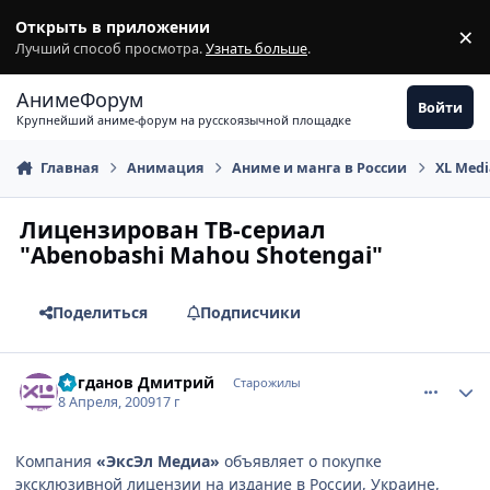
Перейти к содержимому
Открыть в приложении
×
З
Лучший способ просмотра.
Узнать больше
.
АнимеФорум
Войти
Крупнейший аниме-форум на русскоязычной площадке
Главная
Анимация
Аниме и манга в России
XL Med
Лицензирован ТВ-сериал
"Abenobashi Mahou Shotengai"
Поделиться
Подписчики
comment_2232547
Статистика автора
Богданов Дмитрий
Старожилы
8 Апреля, 2009
17 г
Компания
«ЭксЭл Медиа»
объявляет о покупке
эксклюзивной лицензии на издание в России, Украине,