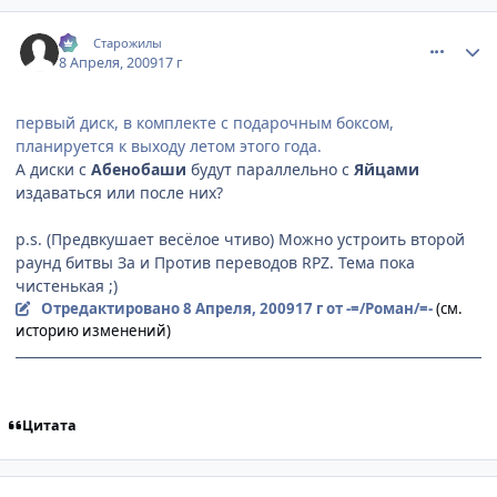
comment_2232558
Статистика автора
:-)
Старожилы
8 Апреля, 2009
17 г
первый диск, в комплекте с подарочным боксом,
планируется к выходу летом этого года.
А диски с
Абенобаши
будут параллельно с
Яйцами
издаваться или после них?
p.s. (Предвкушает весёлое чтиво) Можно устроить второй
раунд битвы За и Против переводов RPZ. Тема пока
чистенькая ;)
Отредактировано
8 Апреля, 2009
17 г
от -=/Роман/=-
(см.
историю изменений)
Цитата
comment_2232630
Статистика автора