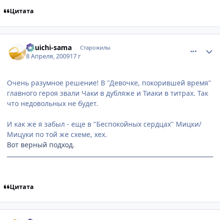
Цитата
comment_2232812
Статистика автора
Yuuichi-sama
Старожилы
8 Апреля, 2009
17 г
Очень разумное решение! В "Девочке, покорившей время"
главного героя звали Чаки в дубляже и Тиаки в титрах. Так
что недовольных не будет.
И как же я забыл - еще в "Беспокойных сердцах" Мицки/
Мицуки по той же схеме, хех.
Вот верный подход.
Цитата
comment_2232828
Статистика автора