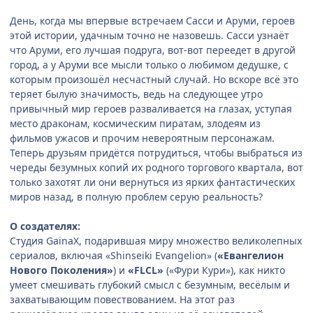
День, когда мы впервые встречаем Сасси и Аруми, героев
этой истории, удачным точно не назовешь. Сасси узнаёт
что Аруми, его лучшая подруга, вот-вот переедет в другой
город, а у Аруми все мысли только о любимом дедушке, с
которым произошёл несчастный случай. Но вскоре всё это
теряет былую значимость, ведь на следующее утро
привычный мир героев разваливается на глазах, уступая
место драконам, космическим пиратам, злодеям из
фильмов ужасов и прочим невероятным персонажам.
Теперь друзьям придётся потрудиться, чтобы выбраться из
череды безумных копий их родного торгового квартала, вот
только захотят ли они вернуться из ярких фантастических
миров назад, в полную проблем серую реальность?
О создателях:
Студия GainaX, подарившая миру множество великолепных
сериалов, включая «Shinseiki Evangelion» (
«Евангелион
Нового Поколения»
) и
«FLCL»
(«Фури Кури»), как никто
умеет смешивать глубокий смысл с безумным, весёлым и
захватывающим повествованием. На этот раз