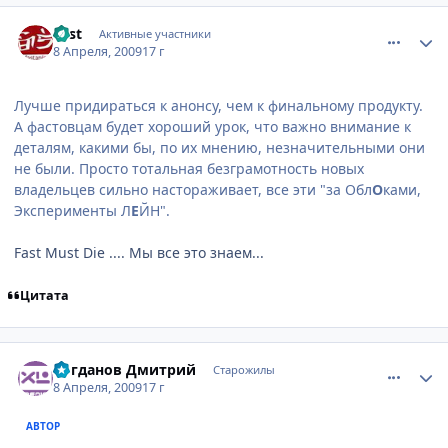
comment_2232777
Статистика автора
Fast
Активные участники
8 Апреля, 2009
17 г
Лучше придираться к анонсу, чем к финальному продукту.
А фастовцам будет хороший урок, что важно внимание к
деталям, какими бы, по их мнению, незначительными они
не были. Просто тотальная безграмотность новых
владельцев сильно настораживает, все эти "за Обл
О
ками,
Эксперименты Л
Е
ЙН".
Fast Must Die .... Мы все это знаем...
Цитата
comment_2232779
Статистика автора
Богданов Дмитрий
Старожилы
8 Апреля, 2009
17 г
АВТОР