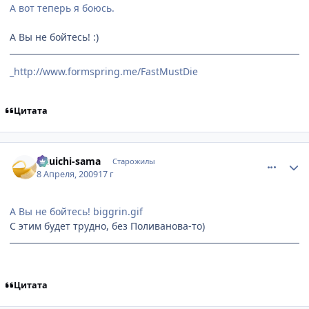
А вот теперь я боюсь.
А Вы не бойтесь! :)
_http://www.formspring.me/FastMustDie
Цитата
comment_2232781
Статистика автора
Yuuichi-sama
Старожилы
8 Апреля, 2009
17 г
А Вы не бойтесь! biggrin.gif
С этим будет трудно, без Поливанова-то)
Цитата