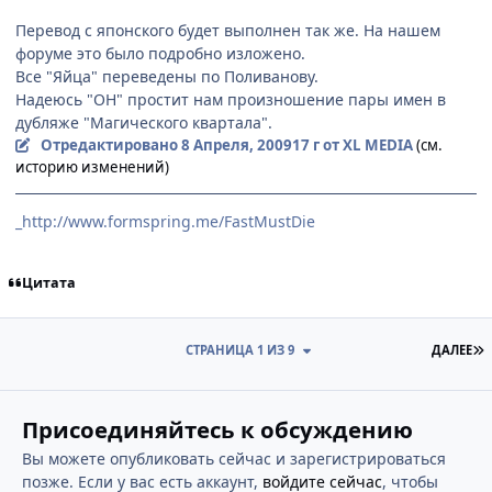
Перевод с японского будет выполнен так же. На нашем
форуме это было подробно изложено.
Все "Яйца" переведены по Поливанову.
Надеюсь "ОН" простит нам произношение пары имен в
дубляже "Магического квартала".
Отредактировано
8 Апреля, 2009
17 г
от XL MEDIA
(см.
историю изменений)
_http://www.formspring.me/FastMustDie
Цитата
П
СТРАНИЦА 1 ИЗ 9
ДАЛЕЕ
Присоединяйтесь к обсуждению
Вы можете опубликовать сейчас и зарегистрироваться
позже. Если у вас есть аккаунт,
войдите сейчас
, чтобы