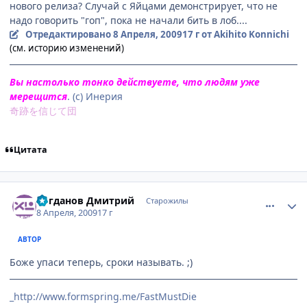
нового релиза? Случай с Яйцами демонстрирует, что не
надо говорить "гоп", пока не начали бить в лоб....
Отредактировано
8 Апреля, 2009
17 г
от Akihito Konnichi
(см. историю изменений)
Вы настолько тонко действуете, что людям уже
мерещится
. (с) Инерия
奇跡を信じて団
Цитата
comment_2232634
Статистика автора
Богданов Дмитрий
Старожилы
8 Апреля, 2009
17 г
АВТОР
Боже упаси теперь, сроки называть. ;)
_http://www.formspring.me/FastMustDie