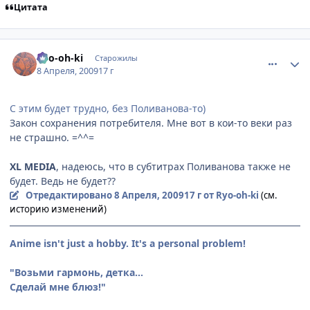
Цитата
comment_2232792
Статистика автора
Ryo-oh-ki
Старожилы
8 Апреля, 2009
17 г
С этим будет трудно, без Поливанова-то)
Закон сохранения потребителя. Мне вот в кои-то веки раз
не страшно. =^^=
XL MEDIA
, надеюсь, что в субтитрах Поливанова также не
будет. Ведь не будет??
Отредактировано
8 Апреля, 2009
17 г
от Ryo-oh-ki
(см.
историю изменений)
Anime isn't just a hobby. It's a personal problem!
"Возьми гармонь, детка...
Сделай мне блюз!"