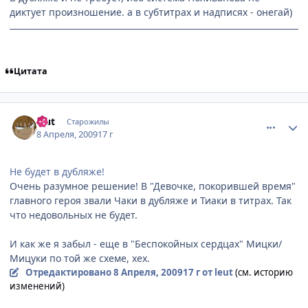
диктует произношение. а в субтитрах и надписях - онегай)
Цитата
comment_2232791
Статистика автора
leut
Старожилы
8 Апреля, 2009
17 г
Не будет в дубляже!
Очень разумное решение! В "Девочке, покорившей время"
главного героя звали Чаки в дубляже и Тиаки в титрах. Так
что недовольных не будет.
И как же я забыл - еще в "Беспокойных сердцах" Мицки/
Мицуки по той же схеме, хех.
Отредактировано
8 Апреля, 2009
17 г
от leut
(см. историю
изменений)