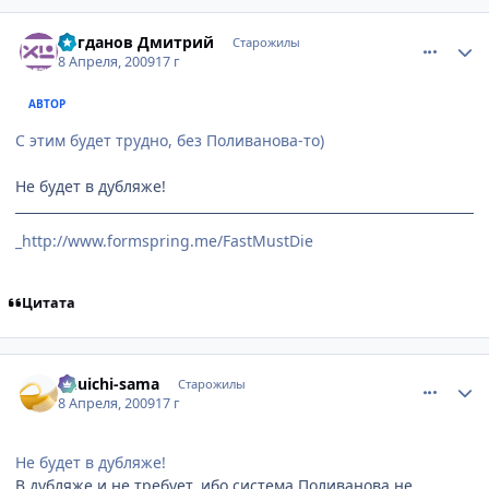
comment_2232782
Статистика автора
Богданов Дмитрий
Старожилы
8 Апреля, 2009
17 г
АВТОР
С этим будет трудно, без Поливанова-то)
Не будет в дубляже!
_http://www.formspring.me/FastMustDie
Цитата
comment_2232786
Статистика автора
Yuuichi-sama
Старожилы
8 Апреля, 2009
17 г
Не будет в дубляже!
В дубляже и не требует, ибо система Поливанова не