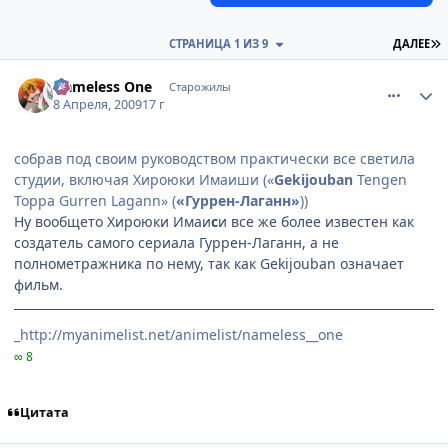
П
СТРАНИЦА 1 ИЗ 9
ДАЛЕЕ
comment_2232556
Статистика автора
Nameless One
Старожилы
8 Апреля, 2009
17 г
собрав под своим руководством практически все светила
студии, включая Хироюки Имаиши («
Gekijouban
Tengen
Toppa Gurren Lagann» (
«Гуррен-Лаганн»
))
Ну вообщето Хироюки Имаи
с
и все же более известен как
создатель самого сериала Гуррен-Лаганн, а не
полнометражника по нему, так как Gekijouban означает
фильм.
_http://myanimelist.net/animelist/nameless__one
∞ 8
Цитата