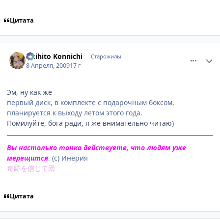
Цитата
comment_2232635
Статистика автора
Akihito Konnichi
Старожилы
8 Апреля, 2009
17 г
Эм, ну как же
первый диск, в комплекте с подарочным боксом,
планируется к выходу летом этого года.
Помилуйте, бога ради, я же внимательно читаю)
Вы настолько тонко действуете, что людям уже
мерещится
. (с) Инерия
奇跡を信じて団
Цитата