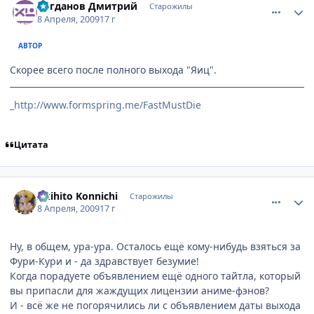
Богданов Дмитрий
Старожилы
8 Апреля, 2009
17 г
АВТОР
Скорее всего после полного выхода "Яиц".
_http://www.formspring.me/FastMustDie
Цитата
comment_2232633
Статистика автора
Akihito Konnichi
Старожилы
8 Апреля, 2009
17 г
Ну, в общем, ура-ура. Осталось ещё кому-нибудь взяться за
Фури-Кури и - да здравствует безумие!
Когда порадуете объявлением ещё одного тайтла, который
вы припасли для жаждущих лицензии аниме-фэнов?
И - всё же не погорячились ли с объявлением даты выхода