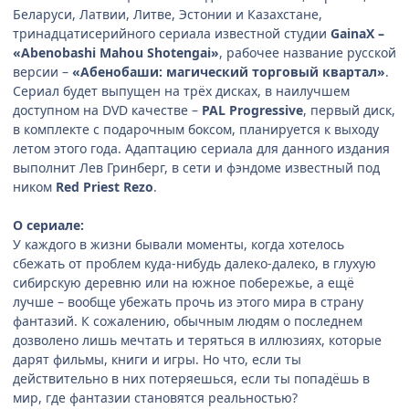
Беларуси, Латвии, Литве, Эстонии и Казахстане,
тринадцатисерийного сериала известной студии
GainaX –
«Abenobashi Mahou Shotengai»
, рабочее название русской
версии –
«Абенобаши: магический торговый квартал»
.
Сериал будет выпущен на трёх дисках, в наилучшем
доступном на DVD качестве –
PAL Progressive
, первый диск,
в комплекте с подарочным боксом, планируется к выходу
летом этого года. Адаптацию сериала для данного издания
выполнит Лев Гринберг, в сети и фэндоме известный под
ником
Red Priest Rezo
.
О сериале:
У каждого в жизни бывали моменты, когда хотелось
сбежать от проблем куда-нибудь далеко-далеко, в глухую
сибирскую деревню или на южное побережье, а ещё
лучше – вообще убежать прочь из этого мира в страну
фантазий. К сожалению, обычным людям о последнем
дозволено лишь мечтать и теряться в иллюзиях, которые
дарят фильмы, книги и игры. Но что, если ты
действительно в них потеряешься, если ты попадёшь в
мир, где фантазии становятся реальностью?