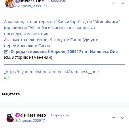
Nameless One
Старожилы
8 Апреля, 2009
17 г
А дальше, что интересно "Хая
си
бара". Да и "А
бе
ноба
ши
"
(правильно "Абэнобаси") вызывает вопросы с
последовательностью.
Ага, как то нелогично. К тому же Сашш(у)и уже
переимновали в Сасси.
Отредактировано
8 Апреля, 2009
17 г
от Nameless One
(см. историю изменений)
_http://myanimelist.net/animelist/nameless__one
∞ 8
Цитата
comment_2232733
Статистика автора
Red Priest Rezo
Старожилы
8 Апреля, 2009
17 г