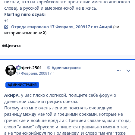
писали, что на корейском это прочтение именно японского
слова), а русской и американской не в жись.
Flar1ng
niiro dzyaki
+1
Отредактировано
17 Февраля, 2009
17 г
от АкирА
(см.
историю изменений)
Цитата
comment_2230361
Статистика автора
Project-2501
Администрация
17 Февраля, 2009
17 г
АДМИНИСТРАЦИЯ
АкирА
, у Вас плохо с логикой, поищите себе форум о
древесной смоле и грецких орехах.
Потому что мне очень лениво пояснять очевидную
разницу между мангой и грецкими орехами, которые не
греческие и вообще вряд ли с Грецией связаны, или что да,
слово "аниме" обрусело и пишется правильно именно так,
а не транскрибируя по Поливанову. И слово "манга" тоже