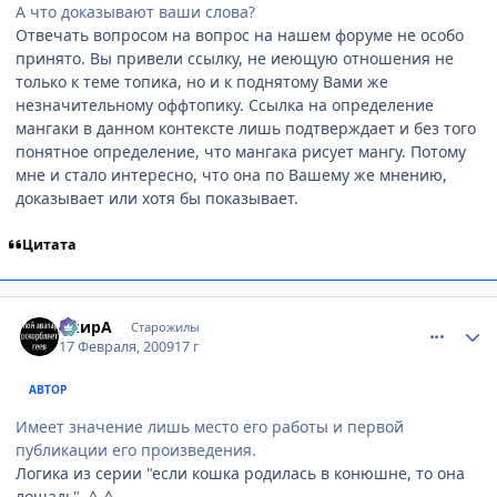
А что доказывают ваши слова?
Отвечать вопросом на вопрос на нашем форуме не особо
принято. Вы привели ссылку, не иеющую отношения не
только к теме топика, но и к поднятому Вами же
незначительному оффтопику. Ссылка на определение
мангаки в данном контексте лишь подтверждает и без того
понятное определение, что мангака рисует мангу. Потому
мне и стало интересно, что она по Вашему же мнению,
доказывает или хотя бы показывает.
Цитата
comment_2230218
Статистика автора
АкирА
Старожилы
17 Февраля, 2009
17 г
АВТОР
Имеет значение лишь место его работы и первой
публикации его произведения.
Логика из серии "если кошка родилась в конюшне, то она
лошадь". ^_^