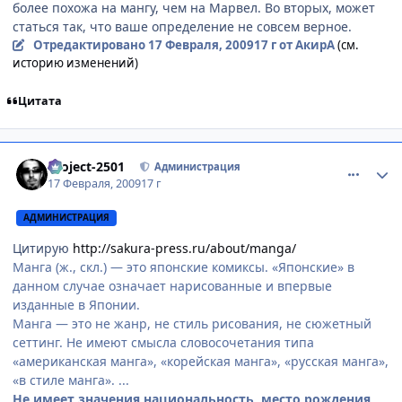
более похожа на мангу, чем на Марвел. Во вторых, может
статься так, что ваше определение не совсем верное.
Отредактировано
17 Февраля, 2009
17 г
от АкирА
(см.
историю изменений)
Цитата
comment_2230215
Статистика автора
Project-2501
Администрация
17 Февраля, 2009
17 г
АДМИНИСТРАЦИЯ
Цитирую
http://sakura-press.ru/about/manga/
Манга (ж., скл.) — это японские комиксы. «Японские» в
данном случае означает нарисованные и впервые
изданные в Японии.
Манга — это не жанр, не стиль рисования, не сюжетный
сеттинг. Не имеют смысла словосочетания типа
«американская манга», «корейская манга», «русская манга»,
«в стиле манга». ...
Не имеет значения национальность, место рождения