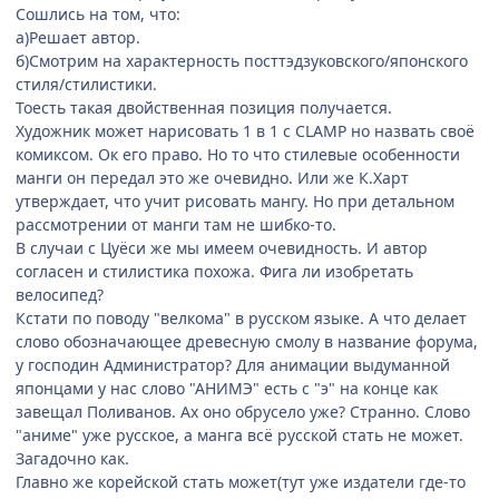
Сошлись на том, что:
а)Решает автор.
б)Смотрим на характерность посттэдзуковского/японского
стиля/стилистики.
Тоесть такая двойственная позиция получается.
Художник может нарисовать 1 в 1 с CLAMP но назвать своё
комиксом. Ок его право. Но то что стилевые особенности
манги он передал это же очевидно. Или же К.Харт
утверждает, что учит рисовать мангу. Но при детальном
рассмотрении от манги там не шибко-то.
В случаи с Цуёси же мы имеем очевидность. И автор
согласен и стилистика похожа. Фига ли изобретать
велосипед?
Кстати по поводу "велкома" в русском языке. А что делает
слово обозначающее древесную смолу в название форума,
у господин Администратор? Для анимации выдуманной
японцами у нас слово "АНИМЭ" есть с "э" на конце как
завещал Поливанов. Ах оно обрусело уже? Странно. Слово
"аниме" уже русское, а манга всё русской стать не может.
Загадочно как.
Главно же корейской стать может(тут уже издатели где-то