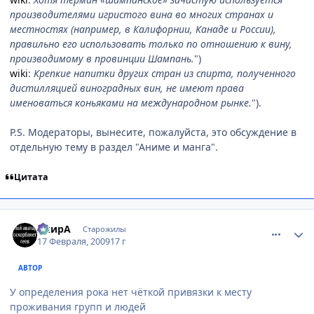
производителями игристого вина во многих странах и
местностях (например, в Калифорнии, Канаде и России),
правильно его использовать только по отношению к вину,
производимому в провинции Шампань.
")
wiki
:
Крепкие напитки других стран из спирта, полученного
дистилляцией виноградных вин, не имеют права
именоваться коньяками на международном рынке.
").
P.S. Модераторы, вынесите, пожалуйста, это обсуждение в
отдельную тему в раздел "Аниме и манга".
Цитата
comment_2230244
Статистика автора
АкирА
Старожилы
17 Февраля, 2009
17 г
АВТОР
У определения рока нет чёткой привязки к месту
проживания групп и людей