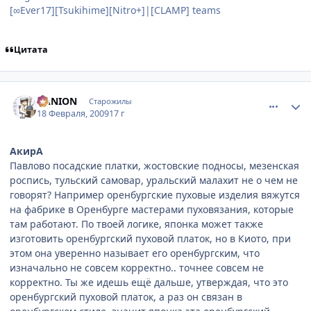
[∞Ever17][Tsukihime][Nitro+]|[CLAMP] teams
Цитата
comment_2230549
Статистика автора
DANION
Старожилы
18 Февраля, 2009
17 г
АкирА
Павлово посадские платки, жостовские подносы, мезенская
роспись, тульский самовар, уральский малахит не о чем не
говорят? Например оренбургские пуховые изделия вяжутся
на фабрике в Оренбурге мастерами пуховязания, которые
там работают. По твоей логике, японка может также
изготовить оренбургский пуховой платок, но в Киото, при
этом она уверенно называет его оренбургским, что
изначально не совсем корректно.. точнее совсем не
корректно. Ты же идешь ещё дальше, утверждая, что это
оренбургский пуховой платок, а раз он связан в