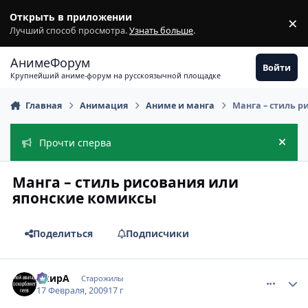
Перейти к содержимому
Открыть в приложении
×
З
Лучший способ просмотра.
Узнать больше
.
АнимеФорум
Войти
Крупнейший аниме-форум на русскоязычной площадке
Главная
Анимация
Аниме и манга
Манга – стиль 
Прочти сперва
Скры
Манга – стиль рисования или
японские комиксы
Поделиться
Подписчики
comment_2230189
Статистика автора
АкирА
Старожилы
17 Февраля, 2009
17 г