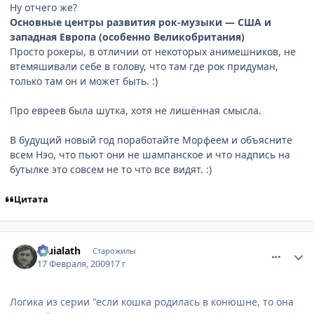
Ну отчего же?
Основные центры развития рок-музыки — США и
западная Европа (особенно Великобритания)
Просто рокеры, в отличии от некоторых анимешников, не
втемяшивали себе в голову, что там где рок придуман,
только там он и может быть. :)
Про евреев была шутка, хотя не лишённая смысла.
В будущий новый год поработайте Морфеем и объясните
всем Нэо, что пьют они не шампанское и что надпись на
бутылке это совсем не то что все видят. :)
Цитата
comment_2230256
Статистика автора
Eruialath
Старожилы
17 Февраля, 2009
17 г
Логика из серии "если кошка родилась в конюшне, то она