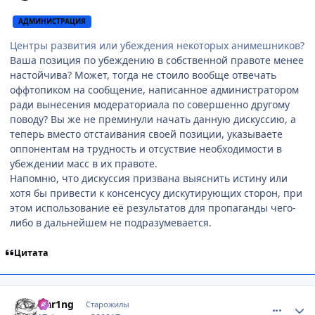
АДМИНИСТРАЦИЯ
Центры развития или убеждения некоторых анимешников?
Ваша позиция по убеждению в собственной правоте менее
настойчива? Может, тогда не стоило вообще отвечать
оффтопиком на сообщение, написанное администратором
ради вынесения модераториала по совершенно другому
поводу? Вы же не преминули начать данную дискуссию, а
теперь вместо отстаивания своей позиции, указываете
оппонентам на трудность и отсуствие необходимости в
убеждении масс в их правоте.
Напомню, что дискуссия призвана выяснить истину или
хотя бы привести к консенсусу дискутирующих сторон, при
этом использование её результатов для пропаганды чего-
либо в дальнейшем не подразумевается.
Цитата
comment_2230309
Статистика автора
Flar1ng
Старожилы