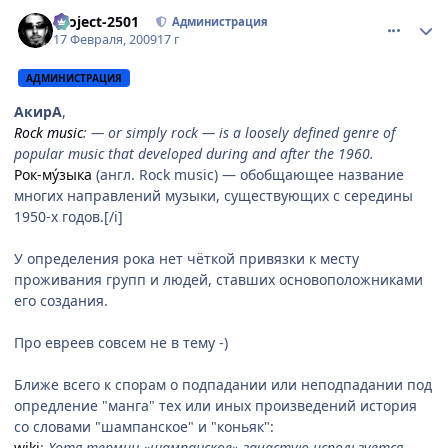
comment_2230240
Статистика автора
Project-2501
Администрация
17 Февраля, 2009
17 г
АДМИНИСТРАЦИЯ
АкирА
,
Rock music
: — or simply rock — is a loosely defined genre of
popular music that developed during and after the 1960.
Рок-му́зыка
(англ. Rock music) — обобщающее название
многих направлений музыки, существующих с середины
1950-х годов.[/i]
У определения рока нет чёткой привязки к месту
проживания групп и людей, ставших основоположниками
его создания.
Про евреев совсем не в тему -)
Ближе всего к спорам о подпадании или неподпадании под
опредление "манга" тех или иных произведений история
со словами "шампанское" и "коньяк":
wiki
:
Хотя термин «шампанское» зачастую используется