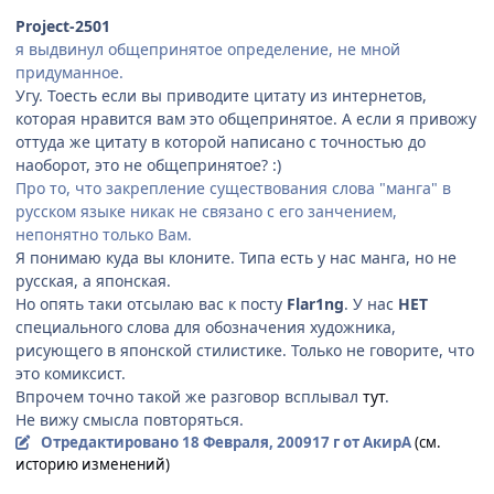
Project-2501
я выдвинул общепринятое определение, не мной
придуманное.
Угу. Тоесть если вы приводите цитату из интернетов,
которая нравится вам это общепринятое. А если я привожу
оттуда же цитату в которой написано с точностью до
наоборот, это не общепринятое? :)
Про то, что закрепление существования слова "манга" в
русском языке никак не связано с его занчением,
непонятно только Вам.
Я понимаю куда вы клоните. Типа есть у нас манга, но не
русская, а японская.
Но опять таки отсылаю вас к посту
Flar1ng
. У нас
НЕТ
специального слова для обозначения художника,
рисующего в японской стилистике. Только не говорите, что
это комиксист.
Впрочем точно такой же разговор всплывал
тут
.
Не вижу смысла повторяться.
Отредактировано
18 Февраля, 2009
17 г
от АкирА
(см.
историю изменений)