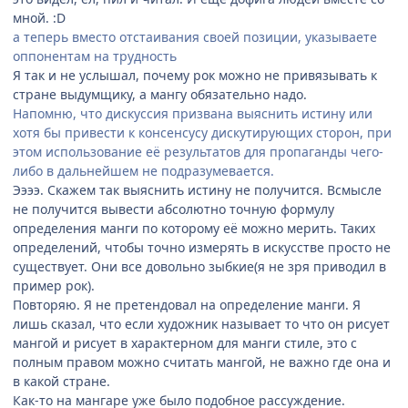
мной. :D
а теперь вместо отстаивания своей позиции, указываете
оппонентам на трудность
Я так и не услышал, почему рок можно не привязывать к
стране выдумщику, а мангу обязательно надо.
Напомню, что дискуссия призвана выяснить истину или
хотя бы привести к консенсусу дискутирующих сторон, при
этом использование её результатов для пропаганды чего-
либо в дальнейшем не подразумевается.
Ээээ. Скажем так выяснить истину не получится. Всмысле
не получится вывести абсолютно точную формулу
определения манги по которому её можно мерить. Таких
определений, чтобы точно измерять в искусстве просто не
существует. Они все довольно зыбкие(я не зря приводил в
пример рок).
Повторяю. Я не претендовал на определение манги. Я
лишь сказал, что если художник называет то что он рисует
мангой и рисует в характерном для манги стиле, это с
полным правом можно считать мангой, не важно где она и
в какой стране.
Как-то на мангаре уже было подобное рассуждение.