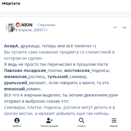
Цитата
comment_2233040
Статистика автора
DANION
Старожилы
8 Апреля, 2009
17 г
АкирА
, дружище, теперь мне всё понятно =)
Вы путаете само название предмета со стилистикой в
котором он сделан.
Я ведь не просто так перечислил в прошлом посте
Павлово посадские
_платки,
жостовские
_подносы,
мезенская
_роспись,
тульский
_самовар,
уральский
_малахит.. если говорить о манге, то это
японский
_комикс.
Всё что я жирным выделил, ты легким движением руки
оторвал и выбросил сказав что:
Самовары, платки, подносы, росписи могут делать и в
других местах, а малахит добывать ещё где-нибудь.
А этого делать нельзя, потому что именно слова
выделенные жирным несут в себе и стиль и богатые
Войти
Регистрация
Поиск
Меню