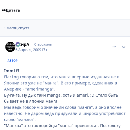
Цитата
1 месяц спустя...
comment_2231589
Статистика автора
АкирА
Старожилы
6 Апреля, 2009
17 г
АВТОР
ImmLff
Flar1ng говорил о том, что манга впервые изданная не в
Японии это уже не "манга". В его примере, сделанная в
Америке - "amerimanga".
Бу-га-га. Ну дык таки manga, хоть и ameri. :D Стало быть
бывает не в японии манга.
Мы ведь говорим о значении слова "манга", а оно вполне
известно. Не даром ведь придумали и широко употребляют
слово "манхва".
"Манхва" это так корейцы "манга" произносят. Поскольку