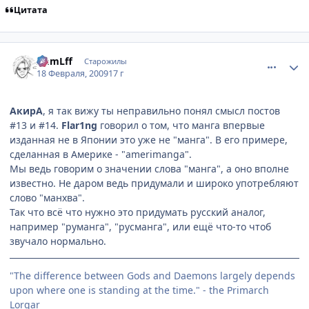
Цитата
comment_2230494
Статистика автора
ImmLff
Старожилы
18 Февраля, 2009
17 г
АкирА
, я так вижу ты неправильно понял смысл постов
#13 и #14.
Flar1ng
говорил о том, что манга впервые
изданная не в Японии это уже не "манга". В его примере,
сделанная в Америке - "amerimanga".
Мы ведь говорим о значении слова "манга", а оно вполне
известно. Не даром ведь придумали и широко употребляют
слово "манхва".
Так что всё что нужно это придумать русский аналог,
например "руманга", "русманга", или ещё что-то чтоб
звучало нормально.
"The difference between Gods and Daemons largely depends
upon where one is standing at the time." - the Primarch
Lorgar