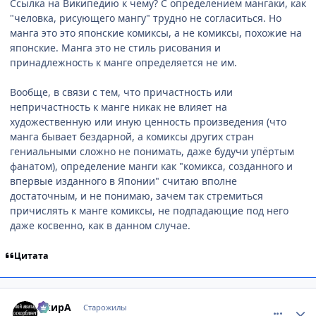
Ссылка на Википедию к чему? С определением мангаки, как
"человка, рисующего мангу" трудно не согласиться. Но
манга это это японские комиксы, а не комиксы, похожие на
японские. Манга это не стиль рисования и
принадлежность к манге определяется не им.
Вообще, в связи с тем, что причастность или
непричастность к манге никак не влияет на
художественную или иную ценность произведения (что
манга бывает бездарной, а комиксы других стран
гениальными сложно не понимать, даже будучи упёртым
фанатом), определение манги как "комикса, созданного и
впервые изданного в Японии" считаю вполне
достаточным, и не понимаю, зачем так стремиться
причислять к манге комиксы, не подпадающие под него
даже косвенно, как в данном случае.
Цитата
comment_2230207
Статистика автора
АкирА
Старожилы