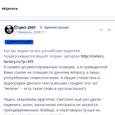
Цитата
comment_2230223
Статистика автора
Project-2501
Администрация
17 Февраля, 2009
17 г
АДМИНИСТРАЦИЯ
Как мы видим не все российские издатели
придерживаются вашей теории. Цитирую
http://comics-
factory.ru/?p=393
Я привёл аргументированную позицию, а в приведённой
Вами ссылке не позиция по данному вопросу, а лишь
употребление словосочетания. А общая стилистика и
орфография данного текста весьма страдает (тот же
"велком" -- есть такое слово в русском языке?).
Ладно, закрываем оффтопик. Светлане ещё раз удачи,
надеемся, анонс заключения контракта не окажется
преждевременным. Вообще, о переговорах лучше не