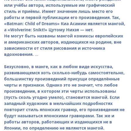
или учёбы автора, используемые им графический
стиль и приёмы. Имеет значение лишь место его
работы и первой публикации его произведения. Так,
«Batman: Child of Dreams» Киа Асамии является мангой,
а «Wolverine: Snikt!» Цутому Нихэя — нет.
Не могут быть названы мангой комиксы европейских
и американских авторов, издающихся на родине, вне
зависимости от стиля рисования и источника
вдохновения.
...
Безусловно, в манге, как в любом виде искусства,
развивающемся хоть сколько-нибудь самостоятельно,
большинству произведений присущи определённые
черты и признаки. Однако это не значит, что любое
произведение, в котором эти черты использованы
(пусть сколь угодно умело), становится мангой. Если
западный художник в мельчайших подробностях
повторит стиль японских гравюр, его произведения не
будут называться японскими гравюрами. Так же и
работы авторов, работающих и издающихся не в
Японии, по определению не являются мангой.