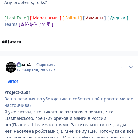
Any problems, folks?
[ Last Exile ]
[ Моран жив! ]
[ Fallout ]
[
Админы
]
[ Дядьки ]
Teams
[奇跡を信じて団 ]
Цитата
comment_2230346
Статистика автора
АкирА
Старожилы
17 Февраля, 2009
17 г
АВТОР
Project-2501
Ваша позиция по убеждению в собственной правоте менее
настойчива?
Я уже сказал, что никого не заставляю верить, что
шампанского, грецких орехов и манги в России
нет(Планета Шелезяка прямо. Растительности нет, воды
нет, населена роботами :) ). Мне же лучше. Потому как я всё
это видел, ел, пил и читал. И ещё дофига людей вместе со