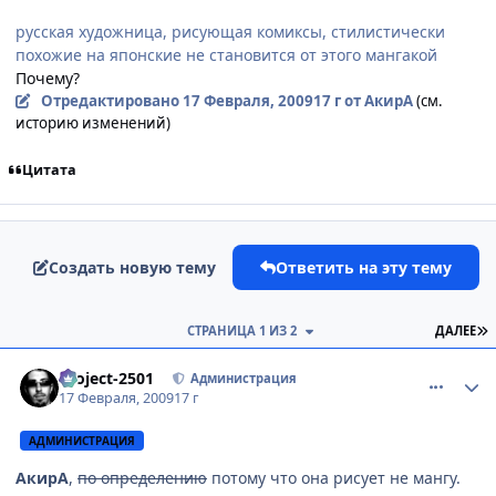
русская художница, рисующая комиксы, стилистически
похожие на японские не становится от этого мангакой
Почему?
Отредактировано
17 Февраля, 2009
17 г
от АкирА
(см.
историю изменений)
Цитата
Создать новую тему
Ответить на эту тему
П
СТРАНИЦА 1 ИЗ 2
ДАЛЕЕ
comment_2230194
Статистика автора
Project-2501
Администрация
17 Февраля, 2009
17 г
АДМИНИСТРАЦИЯ
АкирА
,
по определению
потому что она рисует не мангу.