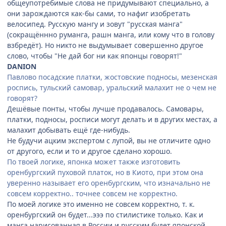
общеупотребимые слова не придумывают специально, а
они зарождаются как-бы сами, то нафиг изобретать
велосипед. Русскую мангу и зовут "русская манга"
(сокращённно руманга, рашн манга, или кому что в голову
взбредёт). Но никто не выдумывает совершенно другое
слово, чтобы "Не дай бог ни как японцы говорят!"
DANION
Павлово посадские платки, жостовские подносы, мезенская
роспись, тульский самовар, уральский малахит не о чем не
говорят?
Дешёвые понты, чтобы лучше продавалось. Самовары,
платки, подносы, росписи могут делать и в других местах, а
малахит добывать ещё где-нибудь.
Не будучи ацким экспертом с лупой, вы не отличите одно
от другого, если и то и другое сделано хорошо.
По твоей логике, японка может также изготовить
оренбургский пуховой платок, но в Киото, при этом она
уверенно называет его оренбургским, что изначально не
совсем корректно.. точнее совсем не корректно.
По моей логике это именно не совсем корректно, т. к.
оренбургский он будет...эээ по стилистике только. Как и
манга нарисованная в России и русским будет японской