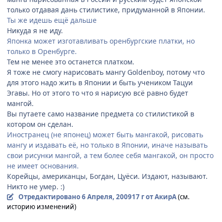
только отдавая дань стилистике, придуманной в Японии.
Ты же идешь ещё дальше
Никуда я не иду.
Японка может изготавливать оренбургские платки, но
только в Оренбурге.
Тем не менее это останется платком.
Я тоже не смогу нарисовать мангу Goldenboy, потому что
для этого надо жить в Японии и быть учеником Тацуи
Эгавы. Но от этого то что я нарисую всё равно будет
мангой.
Вы путаете само название предмета со стилистикой в
котором он сделан.
Иностранец (не японец) может быть мангакой, рисовать
мангу и издавать её, но только в Японии, иначе называть
свои рисунки мангой, а тем более себя мангакой, он просто
не имеет основания.
Корейцы, американцы, Богдан, Цуёси. Издают, называют.
Никто не умер. :)
Отредактировано
6 Апреля, 2009
17 г
от АкирА
(см.
историю изменений)