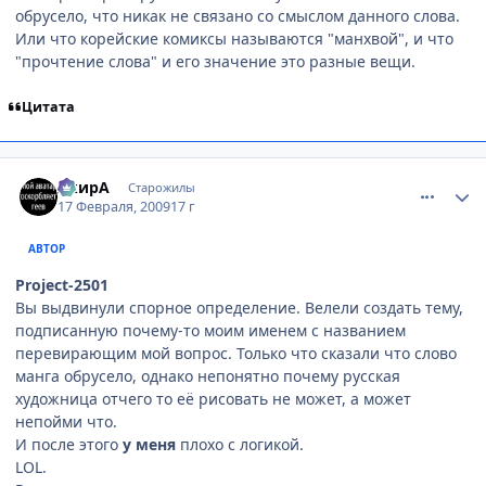
обрусело, что никак не связано со смыслом данного слова.
Или что корейские комиксы называются "манхвой", и что
"прочтение слова" и его значение это разные вещи.
Цитата
comment_2230413
Статистика автора
АкирА
Старожилы
17 Февраля, 2009
17 г
АВТОР
Project-2501
Вы выдвинули спорное определение. Велели создать тему,
подписанную почему-то моим именем с названием
перевирающим мой вопрос. Только что сказали что слово
манга обрусело, однако непонятно почему русская
художница отчего то её рисовать не может, а может
непойми что.
И после этого
у меня
плохо с логикой.
LOL.