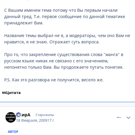
С Вашим именем тема потому что Вы первым начали
данный тред. Т.е. первое сообщение по данной тематике
принадлежит Вам.
Название темы выбрал не я, а модераторы, чем оно Вам не
нравится, я не знаю. Отражает суть вопроса.
Про то, что закрепление существования слова "манга" в
русском языке никак не связано с его значением,
непонятно только Вам. Вы продолжаете путать понятия.
P.S. Как это разговора не получится, весело же.
Цитата
comment_2230420
Статистика автора
АкирА
Старожилы
18 Февраля, 2009
17 г
АВТОР