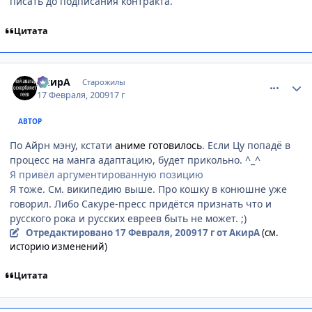
писать до подписания контракта.
Цитата
comment_2230225
Статистика автора
АкирА
Старожилы
17 Февраля, 2009
17 г
АВТОР
По Айрн мэну, кстати
аниме готовилось
. Если Цу попадё в
процесс на манга адаптацию, будет прикольно. ^_^
Я привёл аргументированную позицию
Я тоже. См. википедию выше. Про кошку в конюшне уже
говорил. Либо Сакуре-пресс придётся признать что и
русского рока и русских евреев быть не может. ;)
Отредактировано
17 Февраля, 2009
17 г
от АкирА
(см.
историю изменений)
Цитата