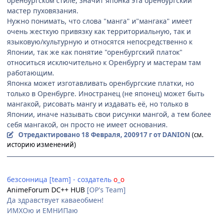
оренбургском стиле, значит японка эта оренбургский
мастер пуховязания.
Нужно понимать, что слова "манга" и"мангака" имеет
очень жесткую привязку как территориальную, так и
языковую/культурную и относятся непосредственно к
Японии, так же как понятие "оренбургский платок"
относиться исключительно к Оренбургу и мастерам там
работающим.
Японка может изготавливать оренбургские платки, но
только в Оренбурге. Иностранец (не японец) может быть
мангакой, рисовать мангу и издавать её, но только в
Японии, иначе называть свои рисунки мангой, а тем более
себя мангакой, он просто не имеет основания.
Отредактировано
18 Февраля, 2009
17 г
от DANION
(см.
историю изменений)
невидимки [team] - вождь основатель
безсонница [team] - создатель
о
_
о
AnimeForum DC++ HUB
[OP's Team]
Да здравствует каваеобмен!
ИМХОю и ЕМНИПаю