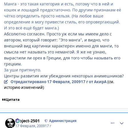
Манга - это такая категория и есть, потому что в ней и
кошек и лошадей предостаточно. По другим признакам её
чётко определить просто нельзя. (На любое ваше
определение я могу привести стиль, его опровергающий.
И это всё ещё будет манга.)
Абсолютно согласен. Просто уж если мы имеем дело с
автором, который говорит: "Это манга", и видно, что
внешний вид картинки характерен именно для манги, то
смысла нет называть это немангой. Я же не узнаю,
вырастили ли орех в Греции, для того чтобы называть его
грецким.
За уши притянуто.
Центры развития или убеждения некоторых анимешников?
Отредактировано
17 Февраля, 2009
17 г
от АкирА
(см.
историю изменений)
Цитата
comment_2230300
Статистика автора
Project-2501
Администрация
17 Февраля, 2009
17 г