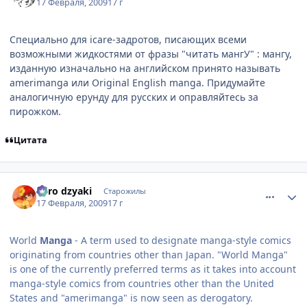
17 Февраля, 2009
17 г
Специально для icare-задротов, писающих всеми
возможными жидкостями от фразы "читать мангУ" : мангу,
изданную изначально на английском принято называть
amerimanga или Original English manga. Придумайте
аналогичную ерунду для русских и оправляйтесь за
пирожком.
Цитата
comment_2230314
Статистика автора
niiro dzyaki
Старожилы
17 Февраля, 2009
17 г
World
Manga
- A term used to designate manga-style comics
originating from countries other than Japan. "World Manga"
is one of the currently preferred terms as it takes into account
manga-style comics from countries other than the United
States and "amerimanga" is now seen as derogatory.