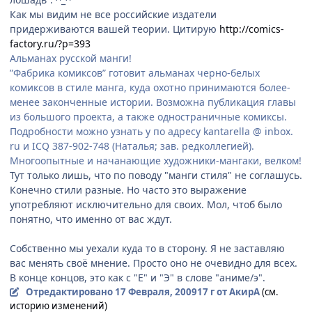
Как мы видим не все российские издатели
придерживаются вашей теории. Цитирую
http://comics-
factory.ru/?p=393
Альманах русской манги!
”Фабрика комиксов” готовит альманах черно-белых
комиксов в стиле манга, куда охотно принимаются более-
менее законченные истории. Возможна публикация главы
из большого проекта, а также одностраничные комиксы.
Подробности можно узнать у по адресу kantarella @ inbox.
ru и ICQ 387-902-748 (Наталья; зав. редколлегией).
Многоопытные и начанающие художники-мангаки, велком!
Тут только лишь, что по поводу "манги стиля" не соглашусь.
Конечно стили разные. Но часто это выражение
употребляют исключительно для своих. Мол, чтоб было
понятно, что именно от вас ждут.
Собственно мы уехали куда то в сторону. Я не заставляю
вас менять своё мнение. Просто оно не очевидно для всех.
В конце концов, это как с "Е" и "Э" в слове "аниме/э".
Отредактировано
17 Февраля, 2009
17 г
от АкирА
(см.
историю изменений)