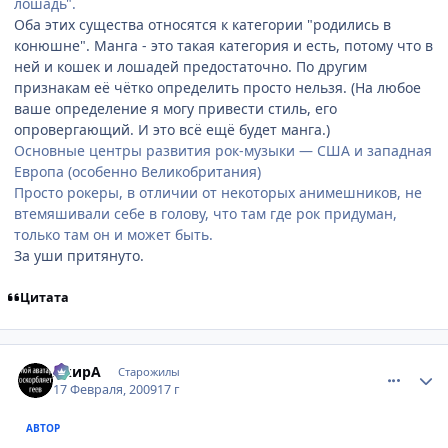
лошадь".
Оба этих существа относятся к категории "родились в
конюшне". Манга - это такая категория и есть, потому что в
ней и кошек и лошадей предостаточно. По другим
признакам её чётко определить просто нельзя. (На любое
ваше определение я могу привести стиль, его
опровергающий. И это всё ещё будет манга.)
Основные центры развития рок-музыки — США и западная
Европа (особенно Великобритания)
Просто рокеры, в отличии от некоторых анимешников, не
втемяшивали себе в голову, что там где рок придуман,
только там он и может быть.
За уши притянуто.
Цитата
comment_2230283
Статистика автора
АкирА
Старожилы
17 Февраля, 2009
17 г
АВТОР