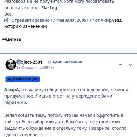
Разговора не не получится, хотя могу посоветовать
перечитать пост
Flar1ng
.
Всё.
Отредактировано
17 Февраля, 2009
17 г
от АкирА
(см.
историю изменений)
Цитата
comment_2230415
Статистика автора
Project-2501
Администрация
18 Февраля, 2009
17 г
АДМИНИСТРАЦИЯ
АкирА
, я выдвинул общепринятое определение, не мной
придуманное. Лишь в ответ на утверждение Вами
обратного.
Велел создать тему, потому что Вы начали оффтопить в
той: тут был выбор или дать Вам бан за оффтопик или
выделить обсуждение в отдельну тему. Наверное, стоило
сделать первое. -)