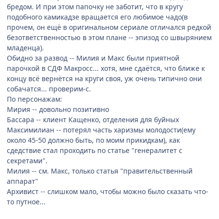
бредом. И при этом папочку не заботит, что в кругу
подобного камикадзе вращается его любимое чадо(в
прочем, он ещё в оригинальном сериале отличался редкой
безответственностью в этом плане -- эпизод со швырянием
младенца).
Обидно за развод -- Милия и Макс были приятной
парочкой в СДФ Макросс... хотя, мне сдаётся, что ближе к
концу всё вернётся на круги своя, уж очень типично они
собачатся... проверим-с.
По персонажам:
Мирия -- довольно позитивно
Бассара -- клиент Кащенко, отделения для буйных
Максимилиан -- потерял часть харизмы молодости(ему
около 45-50 должно быть, по моим прикидкам), как
сдедствие стал проходить по статье "генералитет с
секретами".
Милия -- см. Макс, только статья "правительственный
аппарат"
Архивист -- слишком мало, чтобы можно было сказать что-
то путное...