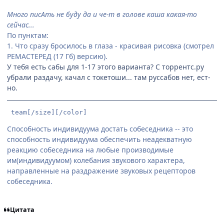
Много писАть не буду да и че-т в голове каша какая-то
сейчас...
По пунктам:
1. Что сразу бросилось в глаза - красивая рисовка (смотрел
РЕМАСТЕРЕД (17 Гб) версию).
У тебя есть сабы для 1-17 этого варианта? С торрентс.ру
убрали раздачу, качал с токетоши... там руссабов нет, ест-
но.
 team[/size][/color]
Способность индивидуума достать собеседника -- это
способность индивидуума обеспечить неадекватную
реакцию собеседника на любые производимые
им(индивидуумом) колебания звукового характера,
направленные на раздражение звуковых рецепторов
собеседника.
Цитата