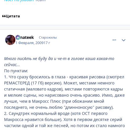
Цитата
comment_2225386
Статистика автора
Fanateek
Старожилы
1 Февраля, 2009
17 г
Много писАть не буду да и че-т в голове каша какая-то
сейчас...
По пунктам:
1. Что сразу бросилось в глаза - красивая рисовка (смотрел
РЕМАСТЕРЕД (17 Гб) версию). Может, местами немного
статичная (маловато кадров), местами повторяются кадры
и мелкие сцены, но нарисовано очень красиво. Имхо, даже
лучше, чем в Макросс Плюс (при обожании мной
последнего, не очень люблю "длинноносую" рисовку).
2. Саундтрек нормальный вроде (хотя ОСТ первого
Макросса нравится больше). Хотя в первом десятке серий
частили одной и той же песней, но потом их стало намного