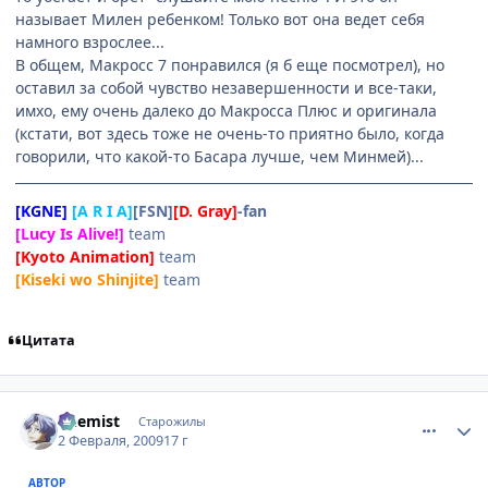
называет Милен ребенком! Только вот она ведет себя
намного взрослее...
В общем, Макросс 7 понравился (я б еще посмотрел), но
оставил за собой чувство незавершенности и все-таки,
имхо, ему очень далеко до Макросса Плюс и оригинала
(кстати, вот здесь тоже не очень-то приятно было, когда
говорили, что какой-то Басара лучше, чем Минмей)...
[KGNE]
[A R I A]
[FSN]
[D. Gray]
-fan
[Lucy Is Alive!]
team
[Kyoto Animation]
team
[Kiseki wo Shinjite]
team
Цитата
comment_2225733
Статистика автора
Chemist
Старожилы
2 Февраля, 2009
17 г
АВТОР