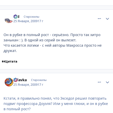
comment_2222787
Статистика автора
Old
Старожилы
25 Января, 2009
17 г
Он в рубке в полный рост - серьёзно. Просто так хитро
заныкан : ). В одной из серий он вылезет.
Что касается логики - с ней авторы Макросса просто не
дружат.
Цитата
comment_2222794
Статистика автора
Udavka
Старожилы
25 Января, 2009
17 г
Кстати, я правильно понял, что Экседол решил повторить
подвиг профессора Доуэля? Или у меня глюки, и он в рубке
в полный рост?