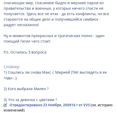
спасающих мир, спасаемое быдло и мерзкие парни из
правительства и военных, у которых ничего спасти не
получается. Здесь все не итак - да есть конфликты, но все
стараются на общее дело и получившийся симбиоз -
радует несказанно!
Ну и моментов прекрасных и трагических полно - один
поющий Гигил чего стоит.
P.S. Осталось 3 вопроса:
Спойлер:
1) Сошлись ли снова Макс с Мирией (ТАК выглядеть в ее
годы...).
2) Кого выбрала Милен ?
3) Что за девочка с цветами ?
Отредактировано
23 Ноября, 2009
16 г
от VVS
(см. историю
изменений)