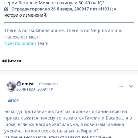
серии Басаре и Милене накинули 30-40 на IQ?
Отредактировано
26 Января, 2009
17 г
от al103
(см.
историю изменений)
There is no Tsukihime anime. There is no Negima anime.
Наноха ест мозг!
Noёl no Joudan
Team
Цитата
comment_2222913
Статистика автора
Chemist
Старожилы
26 Января, 2009
17 г
АВТОР
но когда противник достает из широких штанин свою на
приказ ныкатся почему-то ныкаются Гамлин и Басара... я в
шоке, если уж Басаре хватила ума, а новичкам Гамлина
умения... из кого всех остальных набирали?
Из пушечного мяса, этим страдают все подобные