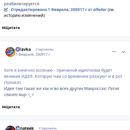
реабилитируется.
Отредактировано
1 Февраля, 2009
17 г
от alfedor
(см.
историю изменений)
Цитата
comment_2225464
Статистика автора
Udavka
Старожилы
1 Февраля, 2009
17 г
Хотя я конечно осознаю - причиной идиотизма будет
великая ИДЕЯ. Которую нам со временем разжуют и в рот
положат.
Идея там такая же как и во всех других Макроссах:
Песня
спасет мир <_<
Цитата
comment_2225664
Статистика автора
Fanateek
Старожилы