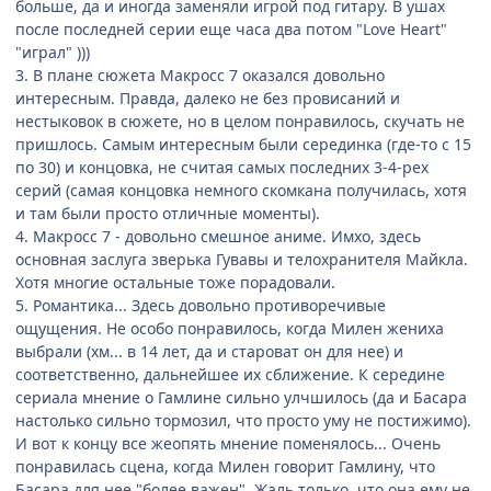
больше, да и иногда заменяли игрой под гитару. В ушах
после последней серии еще часа два потом "Love Heart"
"играл" )))
3. В плане сюжета Макросс 7 оказался довольно
интересным. Правда, далеко не без провисаний и
нестыковок в сюжете, но в целом понравилось, скучать не
пришлось. Самым интересным были серединка (где-то с 15
по 30) и концовка, не считая самых последних 3-4-рех
серий (самая концовка немного скомкана получилась, хотя
и там были просто отличные моменты).
4. Макросс 7 - довольно смешное аниме. Имхо, здесь
основная заслуга зверька Гувавы и телохранителя Майкла.
Хотя многие остальные тоже порадовали.
5. Романтика... Здесь довольно противоречивые
ощущения. Не особо понравилось, когда Милен жениха
выбрали (хм... в 14 лет, да и староват он для нее) и
соответственно, дальнейшее их сближение. К середине
сериала мнение о Гамлине сильно улчшилось (да и Басара
настолько сильно тормозил, что просто уму не постижимо).
И вот к концу все жеопять мнение поменялось... Очень
понравилась сцена, когда Милен говорит Гамлину, что
Басара для нее "более важен". Жаль только, что она ему не