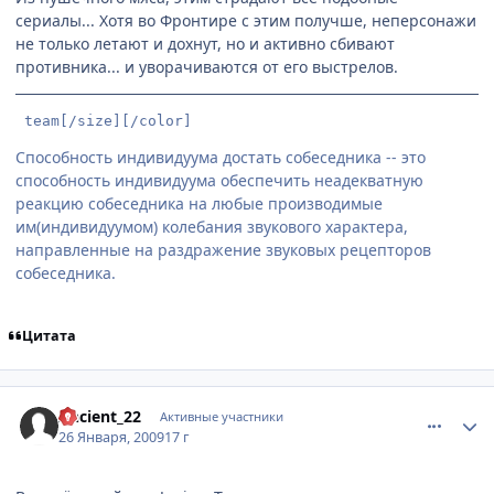
сериалы... Хотя во Фронтире с этим получше, неперсонажи
не только летают и дохнут, но и активно сбивают
противника... и уворачиваются от его выстрелов.
 team[/size][/color]
Способность индивидуума достать собеседника -- это
способность индивидуума обеспечить неадекватную
реакцию собеседника на любые производимые
им(индивидуумом) колебания звукового характера,
направленные на раздражение звуковых рецепторов
собеседника.
Цитата
comment_2222936
Статистика автора
Ancient_22
Активные участники
26 Января, 2009
17 г