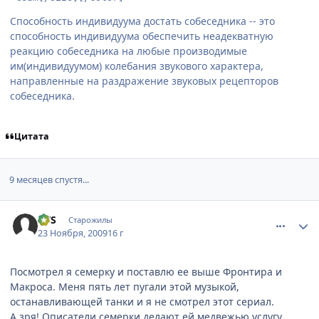
Способность индивидуума достать собеседника -- это
способность индивидуума обеспечить неадекватную
реакцию собеседника на любые производимые
им(индивидуумом) колебания звукового характера,
направленные на раздражение звуковых рецепторов
собеседника.
Цитата
9 месяцев спустя...
comment_2372426
Статистика автора
VVS
Старожилы
23 Ноября, 2009
16 г
Посмотрел я семерку и поставлю ее выше Фронтира и
Макроса. Меня пять лет пугали этой музыкой,
останавливающей танки и я не смотрел этот сериал.
А зря! Описатели семерки делают ей медвежью услугу,