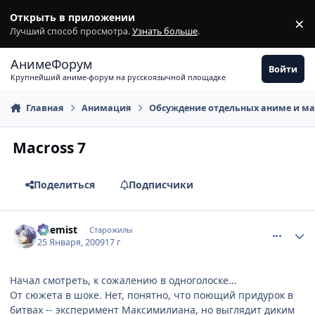
Перейти к содержимому
Открыть в приложении
×
З
Лучший способ просмотра.
Узнать больше
.
АнимеФорум
Войти
Крупнейший аниме-форум на русскоязычной площадке
Главная
Анимация
Обсуждение отдельных аниме и м
Macross 7
Поделиться
Подписчики
comment_2222771
Статистика автора
Chemist
Старожилы
25 Января, 2009
17 г
Начал смотреть, к сожалению в одноголоске...
От сюжета в шоке. Нет, понятно, что поющий придурок в
битвах -- эксперимент Максимилиана, но выглядит диким