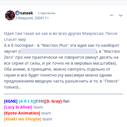
comment_2226060
Статистика автора
Fanateek
Старожилы
3 Февраля, 2009
17 г
Идея там такая же как и во всех других Макроссах: Песня
спасет мир
А я б поспорил - в "Macross Plus" эта идея как-то наоборот
звучит (
там "певица" его чуть не уничтожила
), в "Macross
*
Zero" про нее практически не говорится (минут десять на
все серии от силы, и уж точно не в мировых масштабах).
Оба аниме, в принципе, можно смотреть отдельно от
серии и все будет понятно (ну максимум можно одним
предложением вводную часть разъяснить и то, в "Плюсе"
только)...
[KGNE]
[A R I A]
[FSN]
[D. Gray]
-fan
[Lucy Is Alive!]
team
[Kyoto Animation]
team
[Kiseki wo Shinjite]
team