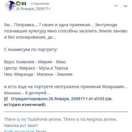
al103
Старожилы
26 Января, 2009
17 г
Хм... Поправка... 7 своих и одна приемная... Зентренди
познавшие культуру явно способны заселить Землю заново
и без клонирования, да...
С Анимесуки по портрету:
Верх: Комилия - Мирия - Макс
Центр: Миракл - Муза и Тереза
Низ: Миранда - Милена - Эмилия
и есть еще на портрете неотражена приемная Моарамия...
Ыыыыы... 8 дочерей...
Отредактировано
26 Января, 2009
17 г
от al103
(см.
историю изменений)
There is no Tsukihime anime. There is no Negima anime.
Наноха ест мозг!
Noёl no Joudan
Team