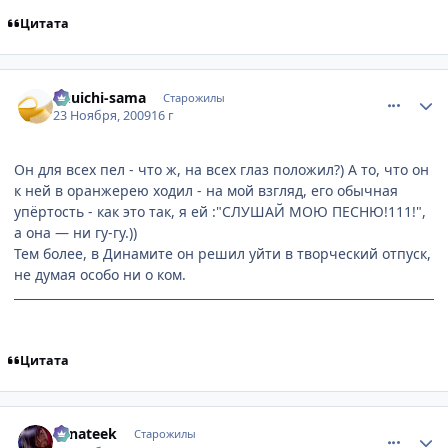
Цитата
comment_2372464
Статистика автора
Yuuichi-sama
Старожилы
23 Ноября, 2009
16 г
Он для всех пел - что ж, на всех глаз положил?) А то, что он
к ней в оранжерею ходил - на мой взгляд, его обычная
упёртость - как это так, я ей :"СЛУШАЙ МОЮ ПЕСНЮ!111!",
а она — ни гу-гу.))
Тем более, в Динамите он решил уйти в творческий отпуск,
не думая особо ни о ком.
Цитата
comment_2372479
Статистика автора
Fanateek
Старожилы