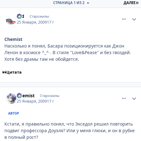
П
СТРАНИЦА 1 ИЗ 2
ДАЛЕЕ
comment_2222777
Статистика автора
Old
Старожилы
25 Января, 2009
17 г
Chemist
Насколько я понял, Басара позиционируется как Джон
Ленон в космосе ^_^ . В стиле "Love&Pease" и без гвоздей.
Хотя без драмы там не обойдется.
Цитата
comment_2222781
Статистика автора
Chemist
Старожилы
25 Января, 2009
17 г
АВТОР
Кстати, я правильно понял, что Экседол решил повторить
подвиг профессора Доуэля? Или у меня глюки, и он в рубке
в полный рост?