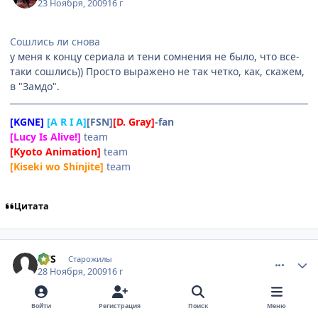
23 Ноября, 2009
16 г
Сошлись ли снова
у меня к концу сериала и тени сомнения не было, что все-
таки сошлись)) Просто выражено не так четко, как, скажем,
в "Замдо".
[KGNE]
[A R I A]
[FSN]
[D. Gray]
-fan
[Lucy Is Alive!]
team
[Kyoto Animation]
team
[Kiseki wo Shinjite]
team
Цитата
comment_2375169
Статистика автора
VVS
Старожилы
28 Ноября, 2009
16 г
Войти
Регистрация
Поиск
Меню
Досмотрел я после сериала все остальное, что есть - все