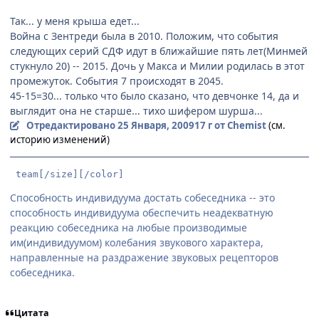
Так... у меня крыша едет...
Война с Зентреди была в 2010. Положим, что события
следующих серий СДФ идут в ближайшие пять лет(Минмей
стукнуло 20) -- 2015. Дочь у Макса и Милии родилась в этот
промежуток. События 7 происходят в 2045.
45-15=30... только что было сказано, что девчонке 14, да и
выглядит она не старше... тихо шифером шурша...
Отредактировано
25 Января, 2009
17 г
от Chemist
(см.
историю изменений)
 team[/size][/color]
Способность индивидуума достать собеседника -- это
способность индивидуума обеспечить неадекватную
реакцию собеседника на любые производимые
им(индивидуумом) колебания звукового характера,
направленные на раздражение звуковых рецепторов
собеседника.
Цитата