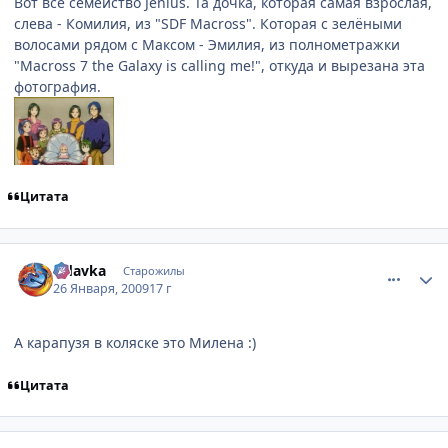
Вот всё семейство Jenius. Та дочка, которая самая взрослая,
слева - Комилия, из "SDF Macross". Которая с зелёными
волосами рядом с Максом - Эмилия, из полнометражки
"Macross 7 the Galaxy is calling me!", откуда и вырезана эта
фотография.
Цитата
comment_2222972
Статистика автора
Udavka
Старожилы
26 Января, 2009
17 г
А карапузя в коляске это Милена :)
Цитата
comment_2223000
Статистика автора