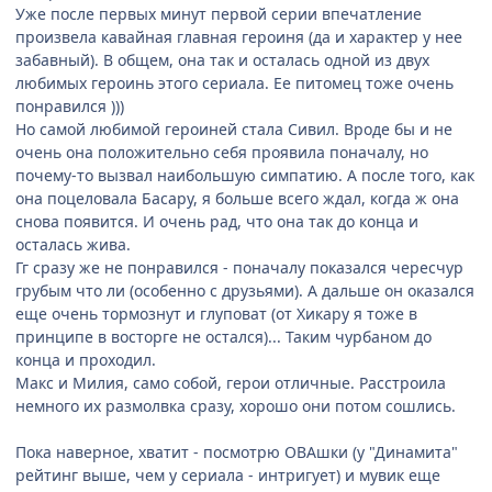
Уже после первых минут первой серии впечатление
произвела кавайная главная героиня (да и характер у нее
забавный). В общем, она так и осталась одной из двух
любимых героинь этого сериала. Ее питомец тоже очень
понравился )))
Но самой любимой героиней стала Сивил. Вроде бы и не
очень она положительно себя проявила поначалу, но
почему-то вызвал наибольшую симпатию. А после того, как
она поцеловала Басару, я больше всего ждал, когда ж она
снова появится. И очень рад, что она так до конца и
осталась жива.
Гг сразу же не понравился - поначалу показался чересчур
грубым что ли (особенно с друзьями). А дальше он оказался
еще очень тормознут и глуповат (от Хикару я тоже в
принципе в восторге не остался)... Таким чурбаном до
конца и проходил.
Макс и Милия, само собой, герои отличные. Расстроила
немного их размолвка сразу, хорошо они потом сошлись.
Пока наверное, хватит - посмотрю ОВАшки (у "Динамита"
рейтинг выше, чем у сериала - интригует) и мувик еще