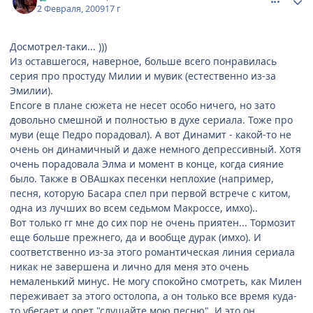
2 Февраля, 2009
17 г
Досмотрел-таки... )))
Из оставшегося, наверное, больше всего понравилась
серия про простуду Милии и мувик (естественно из-за
Эмилии).
Encore в плане сюжета не несет особо ничего, но зато
довольно смешной и полностью в духе сериала. Тоже про
муви (еще Педро порадовал). А вот Динамит - какой-то не
очень он динамичный и даже немного депрессивный. Хотя
очень порадовала Элма и момент в конце, когда сияние
было. Также в ОВАшках песенки неплохие (например,
песня, которую Басара спел при первой встрече с китом,
одна из лучших во всем седьмом Макроссе, имхо)..
Вот только гг мне до сих пор не очень приятен... Тормозит
еще больше прежнего, да и вообще дурак (имхо). И
соответственно из-за этого романтическая линия сериала
никак не завершена и лично для меня это очень
немаленький минус. Не могу спокойно смотреть, как Милен
переживает за этого остолопа, а он только все время куда-
то убегает и орет "слушайте мою песню". И это он