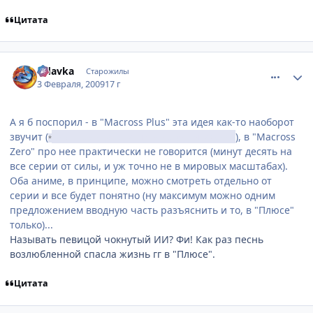
Цитата
comment_2226064
Статистика автора
Udavka
Старожилы
3 Февраля, 2009
17 г
А я б поспорил - в "Macross Plus" эта идея как-то наоборот
звучит (
там "певица" его чуть не уничтожила
), в "Macross
*
Zero" про нее практически не говорится (минут десять на
все серии от силы, и уж точно не в мировых масштабах).
Оба аниме, в принципе, можно смотреть отдельно от
серии и все будет понятно (ну максимум можно одним
предложением вводную часть разъяснить и то, в "Плюсе"
только)...
Называть певицой чокнутый ИИ? Фи! Как раз песнь
возлюбленной спасла жизнь гг в "Плюсе".
Цитата