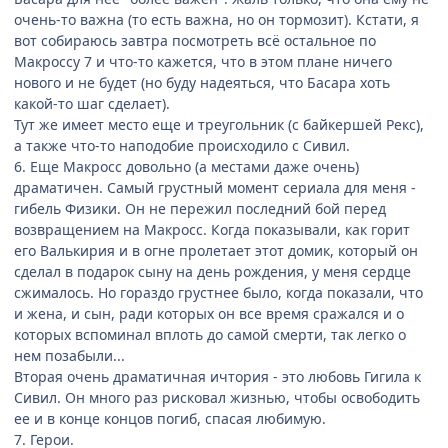
очень-то важна (то есть важна, но он тормозит). Кстати, я
вот собираюсь завтра посмотреть всё остальное по
Макроссу 7 и что-то кажется, что в этом плане ничего
нового и не будет (но буду надеяться, что Басара хоть
какой-то шаг сделает).
Тут же имеет место еще и треугольник (с байкершей Рекс),
а также что-то наподобие происходило с Сивил.
6. Еще Макросс довольно (а местами даже очень)
драматичен. Самый грустный момент сериала для меня -
гибель Физики. Он не пережил последний бой перед
возвращением на Макросс. Когда показывали, как горит
его Валькирия и в огне пролетает этот домик, который он
сделал в подарок сыну на день рождения, у меня сердце
сжималось. Но гораздо грустнее было, когда показали, что
и жена, и сын, ради которых он все время сражался и о
которых вспоминал вплоть до самой смерти, так легко о
нем позабыли...
Вторая очень драматичная ичтория - это любовь Гигила к
Сивил. Он много раз рисковал жизнью, чтобы освободить
ее и в конце концов погиб, спасая любимую.
7. Герои.