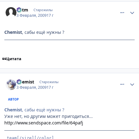
comment_2226077
Статистика автора
Littm
Старожилы
3 Февраля, 2009
17 г
Chemist
, сабы ещё нужны ?
Цитата
comment_2226133
Статистика автора
Chemist
Старожилы
3 Февраля, 2009
17 г
АВТОР
Chemist
, сабы ещё нужны ?
Уже нет, но другим может пригодиться...
http://www.sendspace.com/file/64pafj
 team[/size][/color]