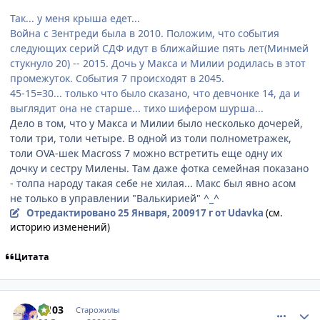
Так... у меня крыша едет...
Война с Зентреди была в 2010. Положим, что события
следующих серий СДФ идут в ближайшие пять лет(Минмей
стукнуло 20) -- 2015. Дочь у Макса и Милии родилась в этот
промежуток. События 7 происходят в 2045.
45-15=30... только что было сказано, что девчонке 14, да и
выглядит она не старше... тихо шифером шурша...
Дело в том, что у Макса и Милии было несколько дочерей,
толи три, толи четыре. В одной из толи полнометражек,
толи OVA-шек Macross 7 можно встретить еще одну их
дочку и сестру Милены. Там даже фотка семейная показано
- толпа народу такая себе не хилая... Макс был явно асом
не только в управлении "Валькирией" ^_^
Отредактировано
25 Января, 2009
17 г
от Udavka
(см.
историю изменений)
Цитата
comment_2222872
Статистика автора
al103
Старожилы