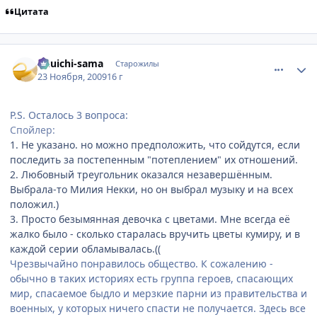
Цитата
comment_2372435
Статистика автора
Yuuichi-sama
Старожилы
23 Ноября, 2009
16 г
P.S. Осталось 3 вопроса:
Спойлер:
1. Не указано. но можно предположить, что сойдутся, если
последить за постепенным "потеплением" их отношений.
2. Любовный треугольник оказался незавершённым.
Выбрала-то Милия Некки, но он выбрал музыку и на всех
положил.)
3. Просто безымянная девочка с цветами. Мне всегда её
жалко было - сколько старалась вручить цветы кумиру, и в
каждой серии обламывалась.((
Чрезвычайно понравилось общество. К сожалению -
обычно в таких историях есть группа героев, спасающих
мир, спасаемое быдло и мерзкие парни из правительства и
военных, у которых ничего спасти не получается. Здесь все