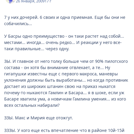
26 Января, 2009
17 г
7 у них дочерей. 6 своих и одна приемная. Еще бы они не
собачились...
У Басры одно преимущество - он таки растет над собой...
местами... иногда... очень редко... И реакции у него все-
таки правильные... через одну.
ЗЫ. И главное от него толку больше чем от 90% пилотского
состава - он хотя бы внимание отвлекает, а те... Ну
гигапушки известны еще с первого макроса, маневры
уклонения должны быть выработаны... но когда противник
достает из широких штанин свою на приказ ныкатся
почему-то ныкаются Гамлин и Басара... я в шоке, если уж
Басаре хватила ума, а новичкам Гамлина умения... из кого
всех остальных набирали?
ЗЗЫ. Макс и Мирия еще отожгут.
ЗЗЗЫ. У кого еще есть впечатление что в районе 10й-15й