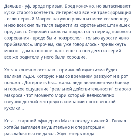
Дальше - уф, вроде привык. Бред конечно, но вытаскивают
куски старого контента. Интересная все же трансформация
- если первый Макрос натужно рожал из мехи космооперу
и изо всех сил пытался вырасти из коротеньких штанишек
предков то Седьмой похож на подростка в период полового
созревания - вроде бы и повзрослел - только дурости явно
прибавилось. Впрочем, как уже говорилось - привыкнуть
можно - дам ка юноше шанс еще на пол десятка серий -
все же родители у него были хорошие.
Хотя я конечно осознаю - причиной идиотизма будет
великая ИДЕЯ. Которую нам со временем разжуют и в рот
положат. Дотерпеть бы... жалко ведь велеколепную боевку
и горькое ощущение "реальной действительности" старого
Макроса - тот Моменто Мори который великолепно
озвучил дохлый зентреди в компании попсовенькой
куколки...
Кста - старший офицер из Макса походу никакой - Гловал
хотябы выглядел внушительно и операторшам
расслабляться не давал. Жди теперь когда