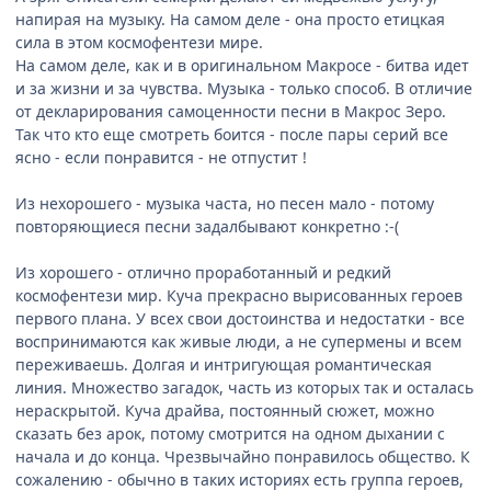
напирая на музыку. На самом деле - она просто етицкая
сила в этом космофентези мире.
На самом деле, как и в оригинальном Макросе - битва идет
и за жизни и за чувства. Музыка - только способ. В отличие
от декларирования самоценности песни в Макрос Зеро.
Так что кто еще смотреть боится - после пары серий все
ясно - если понравится - не отпустит !
Из нехорошего - музыка часта, но песен мало - потому
повторяющиеся песни задалбывают конкретно :-(
Из хорошего - отлично проработанный и редкий
космофентези мир. Куча прекрасно вырисованных героев
первого плана. У всех свои достоинства и недостатки - все
воспринимаются как живые люди, а не супермены и всем
переживаешь. Долгая и интригующая романтическая
линия. Множество загадок, часть из которых так и осталась
нераскрытой. Куча драйва, постоянный сюжет, можно
сказать без арок, потому смотрится на одном дыхании с
начала и до конца. Чрезвычайно понравилось общество. К
сожалению - обычно в таких историях есть группа героев,