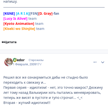
напишу.
[KGNE]
[A R I A]
[FSN]
[D. Gray]
-fan
[Lucy Is Alive!]
team
[Kyoto Animation]
team
[Kiseki wo Shinjite]
team
Цитата
comment_2225443
Статистика автора
alfedor
Старожилы
1 Февраля, 2009
17 г
Решил все же ознакрмиться дабы не стыдно было
переходить к свежаку и...
Первая серия - идиотизм! - нет, это точно макрос? Дюжину
лет тому назад Валькирии хоть пытались меневрировать,
теперь же висят в пустоте и тупо строчат... <_<
Вторая - жуткий идиотизм!!!