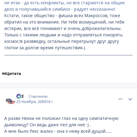
не итак - да есть конфликты, но все стараются на общее
дело и получившийся симбиоз - радует несказанно!
Кстати, такое общество - фишка всех Макроссов, тоже
обратил на это внимание. Ни тебе возмущений, ни тебе
истерик, все всё понимают и очень доброжелательны.
Только с такими людьми и надо отправляться покорять
космос/в развведку, остальные перегрызут друг другу
глотки за долгое время путешествия.)
Цитата
comment_2372455
Статистика автора
Old
Старожилы
23 Ноября, 2009
16 г
А разве Некки не положил глаз на одну симпатичную
дьяволицу? Он ведь даже пел для неё :) .
А мне было Рекс жалко - она к нему всей дущой.....