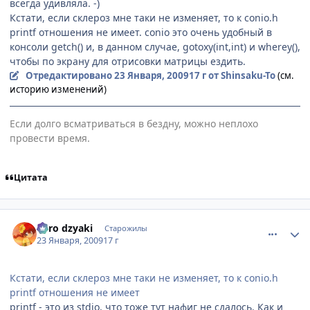
всегда удивляла. -)
Кстати, если склероз мне таки не изменяет, то к coniо.h
printf отношения не имеет. conio это очень удобный в
консоли getch() и, в данном случае, gotoxy(int,int) и wherey(),
чтобы по экрану для отрисовки матрицы ездить.
Отредактировано
23 Января, 2009
17 г
от Shinsaku-To
(см.
историю изменений)
Если долго всматриваться в бездну, можно неплохо
провести время.
Цитата
comment_2221818
Статистика автора
niiro dzyaki
Старожилы
23 Января, 2009
17 г
Кстати, если склероз мне таки не изменяет, то к coniо.h
printf отношения не имеет
printf - это из stdio, что тоже тут нафиг не сдалось. Как и