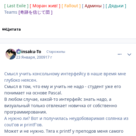
[ Last Exile ]
[ Моран жив! ]
[ Fallout ]
[
Админы
]
[ Дядьки ]
Teams
[奇跡を信じて団 ]
Цитата
comment_2221807
Статистика автора
Shinsaku-To
Старожилы
23 Января, 2009
17 г
Смысл учить консольному интерфейсу в наше время мне
глубоко неясен.
Смысл в том, что ему и учить не надо - студент уже его
понимает на основе Pascal.
В любом случае, какой-то интерфейс знать надо, а
визуальный только отвлекает новичка от собственно
программирования.
А нужно ли? Вот и получилась неудобоваримая солянка из
cout'ов и printf'ов.
Может и не нужно. Тяга к printf у преподов меня самого