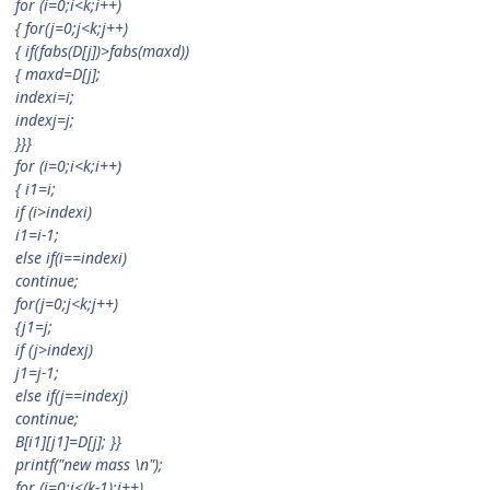
for (i=0;i<k;i++)
{ for(j=0;j<k;j++)
{ if(fabs(D
[j])>fabs(maxd))
{ maxd=D
[j];
indexi=i;
indexj=j;
}}}
for (i=0;i<k;i++)
{ i1=i;
if (i>indexi)
i1=i-1;
else if(i==indexi)
continue;
for(j=0;j<k;j++)
{j1=j;
if (j>indexj)
j1=j-1;
else if(j==indexj)
continue;
B[i1][j1]=D
[j]; }}
printf("new mass \n");
for (i=0;i<(k-1);i++)