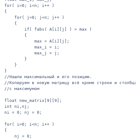
for( i=0; i<n; i++ )

{

	for( j=0; j<n; j++ )

	{

		if( fabs( A[i][j] ) > max )

		{

			max = A[i][j];

			max_i = i;

			max_j = j;

		}

	}

}

//Нашли максимальный и его позицию.

//Копируем в новую матрицу всё кроме строки и столбца

//с максимумом

float new_matrix[9][9];

int ni,nj;

ni = 0; nj = 0;

for( i=0; i<n; i++ )

{

	nj = 0;
