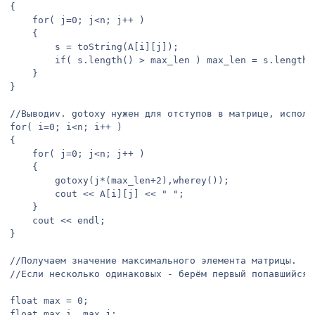
{

	for( j=0; j<n; j++ )

	{

		s = toString(A[i][j]);

		if( s.length() > max_len ) max_len = s.length();

	}

}

//Выводиv. gotoxy нужен для отступов в матрице, использ
for( i=0; i<n; i++ )

{

	for( j=0; j<n; j++ )

	{

		gotoxy(j*(max_len+2),wherey());

		cout << A[i][j] << " ";

	}

	cout << endl;

}

//Получаем значение максимального элемента матрицы.

//Если несколько одинаковых - берём первый попавшийся

float max = 0;

float max_i, max_j;
