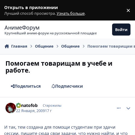
Перейти к содержимому
Открыть в приложении
×
З
Лучший способ просмотра.
Узнать больше
.
АнимеФорум
Войти
Крупнейший аниме-форум на русскоязычной площадке
Главная
Общение
Общение
Помогаем товарищам в 
Помогаем товарищам в учебе и
работе.
Поделиться
Подписчики
comment_2221295
Статистика автора
Lunatofob
Старожилы
22 Января, 2009
17 г
И так, тем создана для помощи студентам при здачи
сессии, пишите сюда свои задачи, что нужно найти, и что