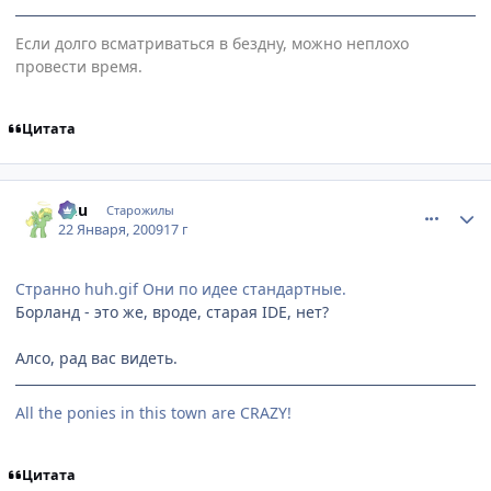
Если долго всматриваться в бездну, можно неплохо
провести время.
Цитата
comment_2221444
Статистика автора
Кuu
Старожилы
22 Января, 2009
17 г
Странно huh.gif Они по идее стандартные.
Борланд - это же, вроде, старая IDE, нет?
Алсо, рад вас видеть.
All the ponies in this town are CRAZY!
Цитата