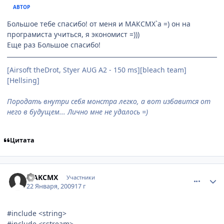
АВТОР
Большое тебе спасибо! от меня и МАКСМХ`а =) он на
програмиста учиться, я экономист =)))
Еще раз Большое спасибо!
[Airsoft theDrot, Styer AUG A2 - 150 ms][bleach team]
[Hellsing]
Породать внутри себя монстра легко, а вот избавится от
него в будущем... Лично мне не удалось =)
Цитата
comment_2221404
Статистика автора
MAKCMX
Участники
22 Января, 2009
17 г
#include <string>
#include <sstream>