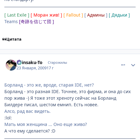
[ Last Exile ]
[ Моран жив! ]
[ Fallout ]
[
Админы
]
[ Дядьки ]
Teams
[奇跡を信じて団 ]
Цитата
comment_2221776
Статистика автора
Shinsaku-To
Старожилы
23 Января, 2009
17 г
Борланд - это же, вроде, старая IDE, нет?
Борланд - это разная IDE. Точнее, это фирма, и она до сих
пор жива -) Я тоже этот хреноту сейчас на Борланд
Билдере писал, шестом емнип. Есть новее.
Алсо, рад вас видеть.
:lol:
Мать моя женщина ... Оно еще живо?
А что ему сделается? :D