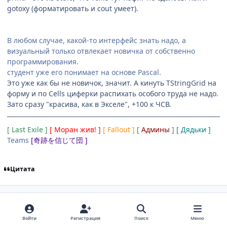
gotoxy (форматировать и cout умеет).
В любом случае, какой-то интерфейс знать надо, а
визуальный только отвлекает новичка от собственно
программирования.
студент уже его понимает на основе Pascal.
Это уже как бы не новичок, значит. А кинуть TStringGrid на
форму и по Cells циферки распихать особого труда не надо.
Зато сразу "красива, как в Экселе", +100 к ЧСВ.
[ Last Exile ]
[ Моран жив! ]
[ Fallout ]
[
Админы
]
[ Дядьки ]
Teams
[奇跡を信じて団 ]
Цитата
comment_2221827
Статистика автора
Shinsaku-To
Старожилы
23 Января, 2009
17 г
Войти
Регистрация
Поиск
Меню