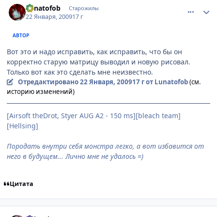
Lunatofob
Старожилы
22 Января, 2009
17 г
АВТОР
Вот это и надо исправить, как исправить, что бы он
корректно старую матрицу выводил и новую рисовал.
Только вот как это сделать мне неизвестно.
Отредактировано
22 Января, 2009
17 г
от Lunatofob
(см.
историю изменений)
[Airsoft theDrot, Styer AUG A2 - 150 ms][bleach team]
[Hellsing]
Породать внутри себя монстра легко, а вот избавится от
него в будущем... Лично мне не удалось =)
Цитата
comment_2221344
Статистика автора