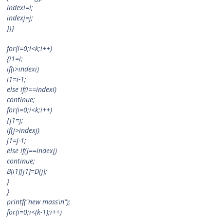
indexi=i;
indexj=j;
}}}
for(i=0;i<k;i++)
{i1=i;
if(i>indexi)
i1=i-1;
else if(i==indexi)
continue;
for(i=0;i<k;i++)
{j1=j;
if(j>indexj)
j1=j-1;
else if(j==indexj)
continue;
B[i1][j1]=D
[j];
}
}
printf("new mass\n");
for(i=0;i<(k-1);i++)