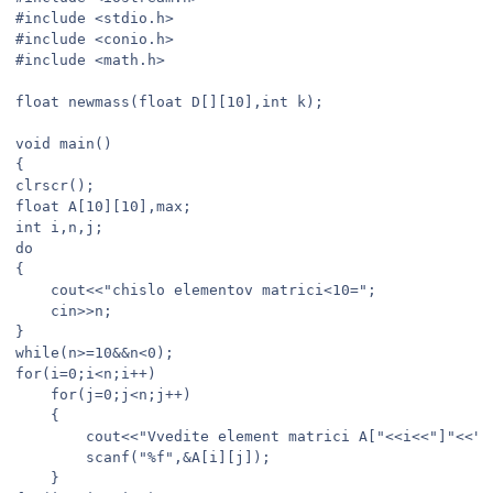
#include <stdio.h>

#include <conio.h>

#include <math.h>

float newmass(float D[][10],int k);

void main()

{

clrscr();

float A[10][10],max;

int i,n,j;

do

{

	cout<<"chislo elementov matrici<10=";

	cin>>n;

}

while(n>=10&&n<0);

for(i=0;i<n;i++)

	for(j=0;j<n;j++)

	{

		cout<<"Vvedite element matrici A["<<i<<"]"<<"["<<j<<"]=";

		scanf("%f",&A[i][j]);

	}
