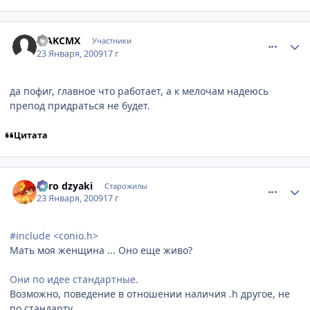
comment_2221709
Статистика автора
MAKCMX
Участники
23 Января, 2009
17 г
да пофиг, главное что работает, а к мелочам надеюсь
препод придраться не будет.
Цитата
comment_2221717
Статистика автора
niiro dzyaki
Старожилы
23 Января, 2009
17 г
#include <conio.h>
Мать моя женщина ... Оно еще живо?
Они по идее стандартные.
Возможно, поведение в отношении наличия .h другое, не
по стандарту.