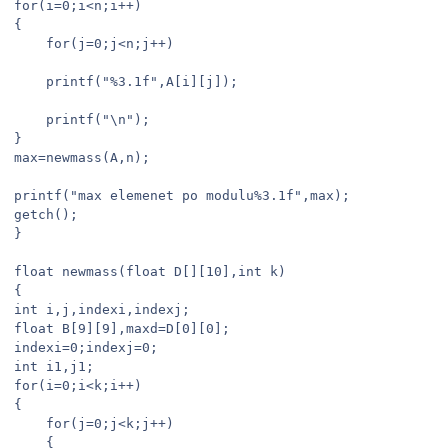
for(i=0;i<n;i++)

{

	for(j=0;j<n;j++)

	printf("%3.1f",A[i][j]);

	printf("\n");

}

max=newmass(A,n);

printf("max elemenet po modulu%3.1f",max);

getch();

}

float newmass(float D[][10],int k)

{

int i,j,indexi,indexj;

float B[9][9],maxd=D[0][0];

indexi=0;indexj=0;

int i1,j1;

for(i=0;i<k;i++)

{

	for(j=0;j<k;j++)

	{
