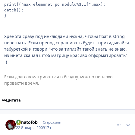
printf("max elemenet po modulu%3.1f",max);

getch();

}
Хренота сразу под инклюдами нужна, чтобы float в string
перегнать. Если препод спрашивать будет - прикидывайся
табуреткой и говори "что за типлэйт такой знать не знаю,
из инета скачал штоб матрицу красиво отформатировать"
-)
Если долго всматриваться в бездну, можно неплохо
провести время.
Цитата
comment_2221361
Статистика автора
Lunatofob
Старожилы
22 Января, 2009
17 г