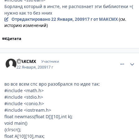
Борланд который в инсте, не распознает эти библиотеки =(
нужно как то без нних
Отредактировано
22 Января, 2009
17 г
от MAKCMX
(см.
историю изменений)
Цитата
comment_2221411
Статистика автора
MAKCMX
Участники
22 Января, 2009
17 г
во все всем спс вро разобрался по идее так:
#include <math.h>
#include <stdio.h>
#include <conio.h>
#include <iostream.h>
float newmass(float D[][10],int k);
void main()
{clrscr();
float A[10][10],max;