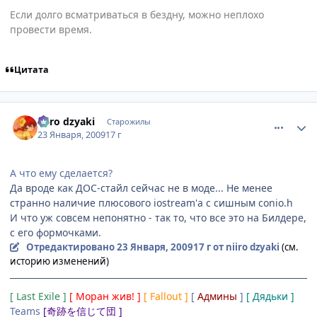
Если долго всматриваться в бездну, можно неплохо
провести время.
Цитата
comment_2221780
Статистика автора
niiro dzyaki
Старожилы
23 Января, 2009
17 г
А что ему сделается?
Да вроде как ДОС-стайл сейчас не в моде... Не менее
странно наличие плюсового iostream'а с сишным conio.h
И что уж совсем непонятно - так то, что все это на Билдере,
с его формочками.
Отредактировано
23 Января, 2009
17 г
от niiro dzyaki
(см.
историю изменений)
[ Last Exile ]
[ Моран жив! ]
[ Fallout ]
[
Админы
]
[ Дядьки ]
Teams
[奇跡を信じて団 ]