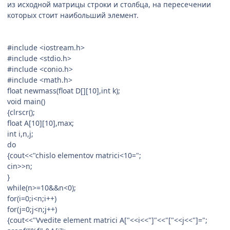
из исходной матрицы строки и столбца, на пересечении
которых стоит наибольший элемент.
#include <iostream.h>
#include <stdio.h>
#include <conio.h>
#include <math.h>
float newmass(float D[][10],int k);
void main()
{clrscr();
float A[10][10],max;
int i,n,j;
do
{cout<<"chislo elementov matrici<10=";
cin>>n;
}
while(n>=10&&n<0);
for(i=0;i<n;i++)
for(j=0;j<n;j++)
{cout<<"Vvedite element matrici A["<<i<<"]"<<"["<<j<<"]=";