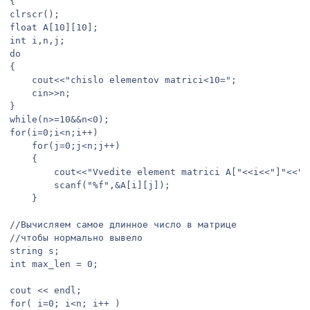
{

clrscr();

float A[10][10];

int i,n,j;

do

{

	cout<<"chislo elementov matrici<10=";

	cin>>n;

}

while(n>=10&&n<0);

for(i=0;i<n;i++)

	for(j=0;j<n;j++)

	{

		cout<<"Vvedite element matrici A["<<i<<"]"<<"["<<j<<"]=";

		scanf("%f",&A[i][j]);

	}

//Вычисляем самое длинное число в матрице

//чтобы нормально вывело

string s;

int max_len = 0;

cout << endl;

for( i=0; i<n; i++ )
