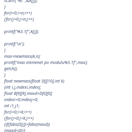
scanf("%f",&A
[j]);
}
for(i=0;i<n;i++)
{for(j=0;j<n;j++)
printf("%3.1f",A
[j]);
printf("\n");
}
max=newmass(A,n);
printf("max elemenet po modulu%3.1f",max);
getch();
}
float newmass(float D[][10],int k)
{int i,j,indexi,indexj;
float B[9][9],maxd=D[0][0];
indexi=0;indexj=0;
int i1,j1;
for(i=0;i<k;i++)
{for(j=0;j<k;j++)
{if(fabs(D
[j])>fabs(maxd))
{maxd=D
[j];