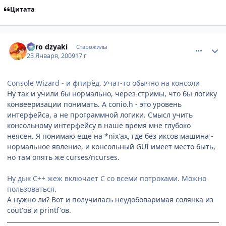
Цитата
comment_2221795
Статистика автора
niiro dzyaki
Старожилы
23 Января, 2009
17 г
Console Wizard - и фпирёд. Учат-то обычно на консоли
Ну так и учили бы нормально, через стримы, что бы логику
конвееризации понимать. А conio.h - это уровень
интерфейса, а не программной логики. Смысл учить
консольному интерфейсу в наше время мне глубоко
неясен. Я понимаю еще на *nix'ах, где без иксов машина -
нормальное явление, и консольный GUI имеет место быть,
но там опять же curses/ncurses.
Ну дык С++ жеж включает C со всеми потрохами. Можно
пользоваться.
А нужно ли? Вот и получилась неудобоваримая солянка из
cout'ов и printf'ов.