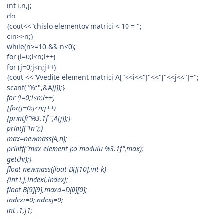
int i,n,j;
do
{cout<<"chislo elementov matrici < 10 = ";
cin>>n;}
while(n>=10 && n<0);
for (i=0;i<n;i++)
for (j=0;j<n;j++)
{cout <<"Vvedite element matrici A["<<i<<"]"<<"["<<j<<"]=";
scanf("%f",&A
[j]);}
for (i=0;i<n;i++)
{for(j=0;j<n;j++)
{printf("%3.1f ",A
[j]);}
printf("\n");}
max=newmass(A,n);
printf("max element po modulu %3.1f",max);
getch();}
float newmass(float D[][10],int k)
{int i,j,indexi,indexj;
float B[9][9],maxd=D[0][0];
indexi=0;indexj=0;
int i1,j1;