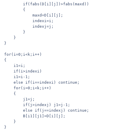
		if(fabs(D[i][j])>fabs(maxd))

		{

			maxd=D[i][j];

			indexi=i;

			indexj=j;

		}

	}

}

for(i=0;i<k;i++)

{

	i1=i;

	if(i>indexi)

	i1=i-1;

	else if(i==indexi) continue;

	for(i=0;i<k;i++)

	{

		j1=j;

		if(j>indexj) j1=j-1;

		else if(j==indexj) continue;

		B[i1][j1]=D[i][j];

	}

}
