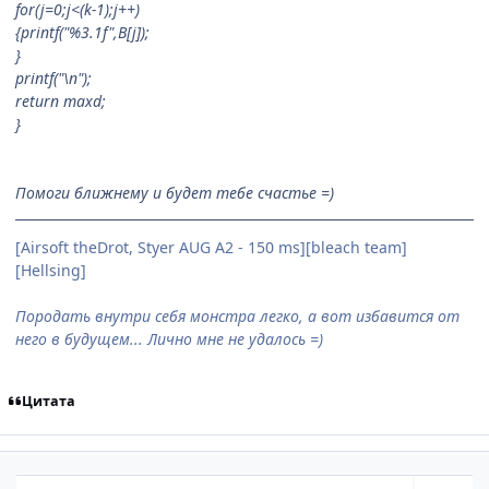
for(j=0;j<(k-1);j++)
{printf("%3.1f",B
[j]);
}
printf("\n");
return maxd;
}
Помоги ближнему и будет тебе счастье =)
[Airsoft theDrot, Styer AUG A2 - 150 ms][bleach team]
[Hellsing]
Породать внутри себя монстра легко, а вот избавится от
него в будущем... Лично мне не удалось =)
Цитата