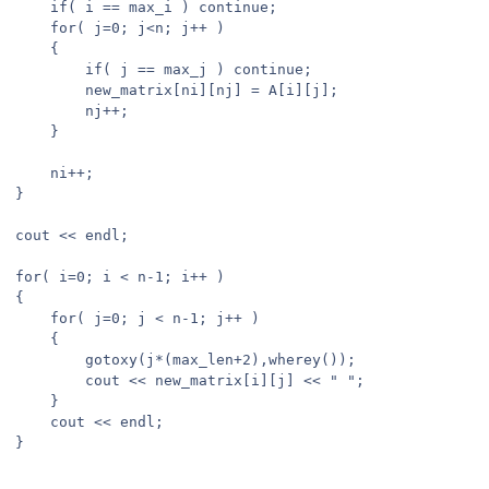
	if( i == max_i ) continue;

	for( j=0; j<n; j++ )

	{

		if( j == max_j ) continue;

		new_matrix[ni][nj] = A[i][j];

		nj++;

	}

	ni++;

}

cout << endl;

for( i=0; i < n-1; i++ )

{

	for( j=0; j < n-1; j++ )

	{

		gotoxy(j*(max_len+2),wherey());

		cout << new_matrix[i][j] << " ";

	}

	cout << endl;

}
