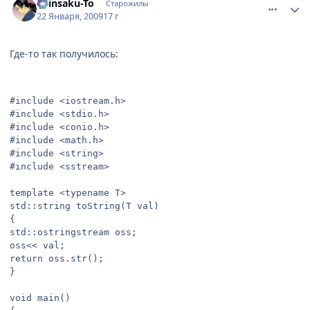
Shinsaku-To
Старожилы
22 Января, 2009
17 г
Где-то так получилось:
#include <iostream.h>

#include <stdio.h>

#include <conio.h>

#include <math.h>

#include <string>

#include <sstream>

template <typename T>

std::string toString(T val)

{

std::ostringstream oss;

oss<< val;

return oss.str();

}

void main()
