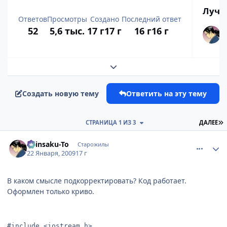
Лучш
Ответов
Просмотры
Создано
Последний ответ
52
5,6 тыс.
17 г
17 г
16 г
16 г
Развернуть обзор темы
Создать новую тему
Ответить на эту тему
П
СТРАНИЦА 1 ИЗ 3
ДАЛЕЕ
comment_2221315
Статистика автора
Shinsaku-To
Старожилы
22 Января, 2009
17 г
В каком смысле подкорректировать? Код работает.
Оформлен только криво.
#include <iostream.h>
