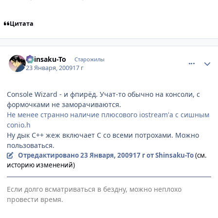
Цитата
comment_2221791
Статистика автора
Shinsaku-To
Старожилы
23 Января, 2009
17 г
Console Wizard - и фпирёд. Учат-то обычно на консоли, с
формочками не заморачиваются.
Не менее странно наличие плюсового iostream'а с сишным
conio.h
Ну дык С++ жеж включает C со всеми потрохами. Можно
пользоваться.
Отредактировано
23 Января, 2009
17 г
от Shinsaku-To
(см.
историю изменений)
Если долго всматриваться в бездну, можно неплохо
провести время.