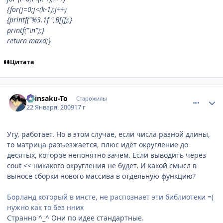
{for(j=0;j<(k-1);j++)
{printf("%3.1f ",B
[j]);}
printf("\n");}
return maxd;}
Цитата
comment_2221423
Статистика автора
Shinsaku-To
Старожилы
22 Января, 2009
17 г
Угу, работает. Но в этом случае, если числа разной длины,
то матрица разъезжается, плюс идёт округление до
десятых, которое непонятно зачем. Если выводить через
cout << никакого округления не будет. И какой смысл в
выносе сборки нового массива в отдельную функцию?
Борланд который в инсте, не распознает эти библиотеки =(
нужно как то без нних
Странно ^_^ Они по идее стандартные.