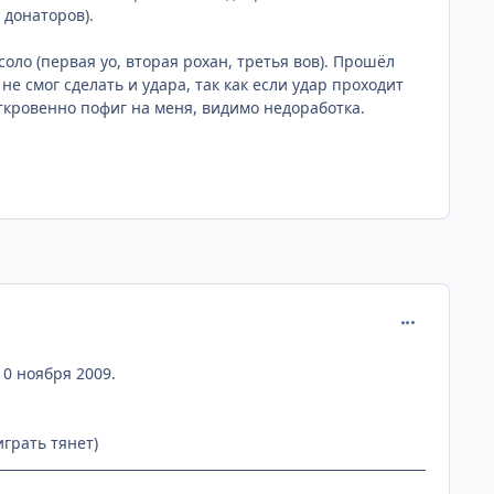
 донаторов).
оло (первая уо, вторая рохан, третья вов). Прошёл
е смог сделать и удара, так как если удар проходит
кровенно пофиг на меня, видимо недоработка.
comment_237
10 ноября 2009.
грать тянет)