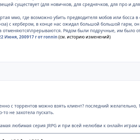
вещей существует (для новичков, для среднячков, для про и для
тая ммо, где возможно убить предводителя мобов или босса в с
за) с кербером, в конце нас ожидал большой большой гарм, он н
а отменяются\прерываются. Рядом были подручные, им было от
22 Июня, 2009
17 г
от ronnin
(см. историю изменений)
менно с торрентов можно взять клиент? последний желательно, 
о-то не захотела пускать.
 самая любимая серия JRPG и при всей нелюбви к онлайн играм и