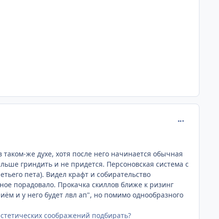
comment_227
в таком-же духе, хотя после него начинается обычная
льше гриндить и не придется. Персоновская система с
етьего пета). Видел крафт и собирательство
ное порадовало. Прокачка скиллов ближе к ризинг
риём и у него будет лвл ап", но помимо однообразного
 эстетических соображений подбирать?