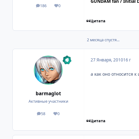
GUNDAM fan / Initial D
186
0
посты
Репутация
Цитата
2 месяца спустя...
27 Января, 2010
16 г
а как оно относится к
barmaglot
Активные участники
58
0
посты
Репутация
Цитата