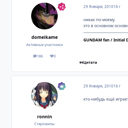
29 Января, 2010
16 г
никак по-моему.
это в основном основ
domeikame
GUNDAM fan / Initial D
Активные участники
186
0
посты
Репутация
Цитата
29 Января, 2010
16 г
кто-нибудь ещё играе
ronnin
Старожилы