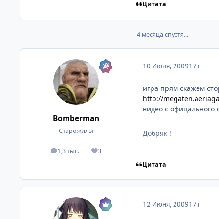
Цитата
4 месяца спустя...
10 Июня, 2009
17 г
игра прям скажем сто
http://megaten.aeria
видео с офицального 
Bomberman
Старожилы
Добряк !
1,3 тыс.
3
посты
Репутация
Цитата
12 Июня, 2009
17 г