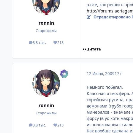
а все, как решить пр
http://forums.aeriaga
Отредактировано
ronnin
Старожилы
3,8 тыс.
213
посты
Репутация
Цитата
12 Июня, 2009
17 г
Немного побегал.
Классная атмосфера. А
корейская рутина, пр
ronnin
демонами (грубо говор
минералов - вначале 
Старожилы
форсу (в уо хоть макр
использования скилл
3,8 тыс.
213
посты
Репутация
Как вообще сделана и