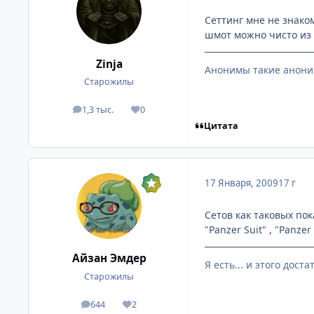
Сеттинг мне не знако
шмот можно чисто из
Zinja
Анонимы такие анони
Старожилы
1,3 тыс.
0
посты
Репутация
Цитата
17 Января, 2009
17 г
Сетов как таковых по
"Panzer Suit" , "Panz
Айзан Эмдер
Я есть... и этого дост
Старожилы
644
2
посты
Репутация