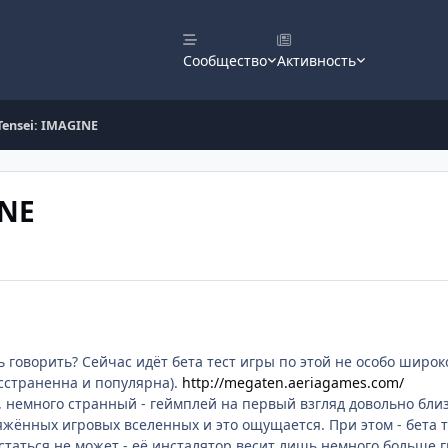
Сообщество
Активность
Tensei: IMAGINE
INE
ь говорить? Сейчас идёт бета тест игры по этой не особо широк
сстраненна и популярна).
http://megaten.aeriagames.com/
д, немного странный - геймплей на первый взгляд довольно бли
жённых игровых вселенных и это ощущается. При этом - бета т
статься не может - её инсталятор весит лишь немного больше г