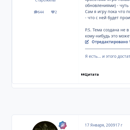
Старожилы
обновлениями) - чуть
Сам я игру пока что 
644
2
посты
Репутация
- что с ней будет пр
P.S. Тема создана не 
кому-нибудь это може
Отредактировано
Я есть... и этого дост
Цитата
17 Января, 2009
17 г