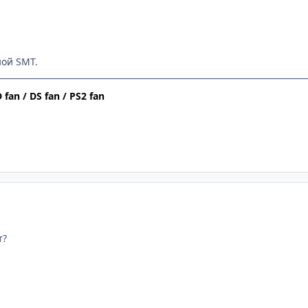
ной SMT.
 fan / DS fan / PS2 fan
т?