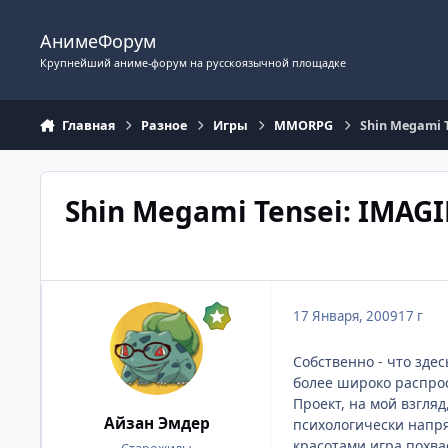
Перейти к содержимому
АнимеФорум
Крупнейший аниме-форум на русскоязычной площадке
Главная
Разное
Игры
MMORPG
Shin Megami 
Shin Megami Tensei: IMAG
17 Января, 2009
17 г
Собственно - что здес
более широко распро
Проект, на мой взгля
Айзан Эмдер
психологически напря
красотами игра похва