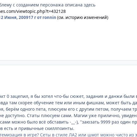
облему с созданием персонажа описана здесь
mes.com/viewtopic.php?t=432128
12 Июня, 2009
17 г
от ronnin
(см. историю изменений)
кт 0 зацепил, я бы хотел что-бы сюжет, задания и данжи были 
авда там скорее обучение тем или иным фишкам, может быть да
я, берём одного пета, плюсуем его с другим петом, получаем тр
не доступно. Статы плюсуем сами. Магии уже прилично, увиден
осами можно было всё обставить -__-), "заюзать 9999 раз один п
ов есть и привычные скиллпоинты.
темизация в игре? Сеты в стиле ЛА2 или шмот можно чисто из