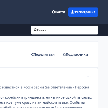
Войти
Регистрация
Поиск...
Поделиться
Подписчики
comment_221
о известной в Росси серии (её ответвление - Персона
зок корейским гриндилкам, но - в мире одной из самых
ест идёт уже сразу на английском языке. Особыми
игабайта, в установленном виде ( со скачанными