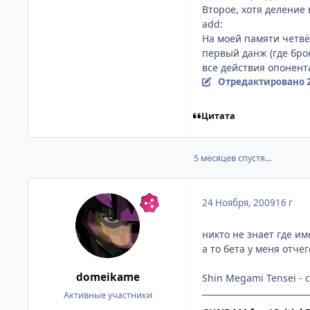
Второе, хотя деление 
add:
На моей памяти четвёр
первый данж (где брон
все действия опонент
Отредактировано
Цитата
5 месяцев спустя...
24 Ноября, 2009
16 г
никто не знает где и
а то бета у меня отчег
domeikame
Shin Megami Tensei -
Активные участники