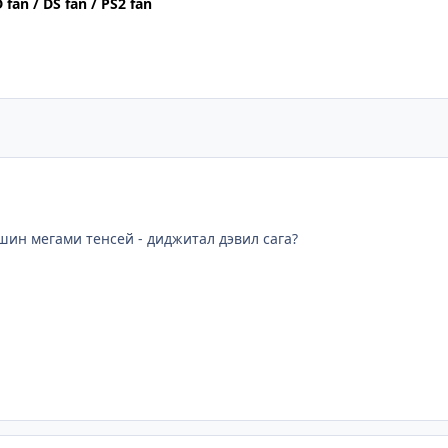
 fan / DS fan / PS2 fan
 шин мегами тенсей - диджитал дэвил сага?