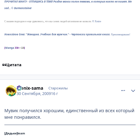
ПРОЧИТАЛ МАНГУ - ОТПИШИСЬ В ТЕМЕ! Раздел манги полон темами, в которых никто не пишет. Me
sad...
©
Durmanstainer
С вашим подходом я еще удивляюсь, что вы самих людей штампами не назвали.
© Xmire
Новосёлов Олег: "Женщина. Учебник для мужчин." - Чертовски правильная книга.
©рекомендовано!
Manga
[
350+
GB
]
Цитата
comment_2343527
Статистика автора
Monix-sama
Старожилы
30 Сентября, 2009
16 г
Мувик получился хорошим, единственный из всех который
мне понравился.
[Дядьки]team