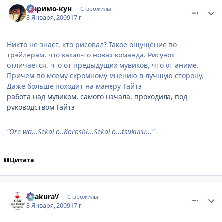
comment_2213801
Статистика автора
Маримо-кун
Старожилы
8 Января, 2009
17 г
Никто не знает, кто рисовал? Такое ощущение по
трэйлерам, что какая-то новая команда. Рисунок
отличается, что от предыдущих мувиков, что от аниме.
Причем по моему скромному мнению в лучшую сторону.
Даже больше походит на манеру Тайтэ
работа над мувиком, самого начала, проходила, под
руководством Тайтэ
"Ore wa...Sekai o..Koroshi...Sekai o...tsukuru..."
Цитата
comment_2213805
Статистика автора
AsakuraV
Старожилы
8 Января, 2009
17 г