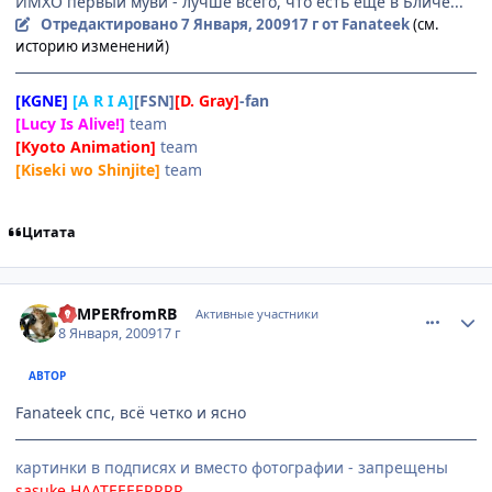
ИМХО первый муви - лучше всего, что есть еще в Бличе...
Отредактировано
7 Января, 2009
17 г
от Fanateek
(см.
историю изменений)
[KGNE]
[A R I A]
[FSN]
[D. Gray]
-fan
[Lucy Is Alive!]
team
[Kyoto Animation]
team
[Kiseki wo Shinjite]
team
Цитата
comment_2213763
Статистика автора
KEMPERfromRB
Активные участники
8 Января, 2009
17 г
АВТОР
Fanateek спс, всё четко и ясно
картинки в подписях и вместо фотографии - запрещены
sasuke HAATEEEERRRR