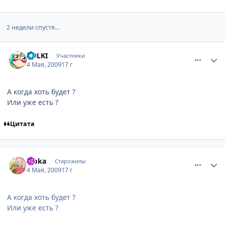
2 недели спустя...
comment_2249683
Статистика автора
PОLKI
Участники
4 Мая, 2009
17 г
А когда хоть будет ?
Или уже есть ?
Цитата
comment_2249949
Статистика автора
Rioka
Старожилы
4 Мая, 2009
17 г
А когда хоть будет ?
Или уже есть ?