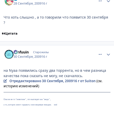
28 Сентября, 2009
16 г
Что хоть слышно , а то говорили что появится 30 сентября
?
Цитата
comment_2343516
Статистика автора
Tenfuuin
Старожилы
30 Сентября, 2009
16 г
на Nyaa появились сразу два торрента, но в чем разница
качества пока сказать не могу, не скачалось.
Отредактировано
30 Сентября, 2009
16 г
от Suiton
(см.
историю изменений)
Опасно не то "животное" , что выглядит как "зверь" ,
а то, которое умеет скрывать свои звериные повадки.
®
моё