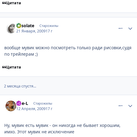
Цитата
comment_2220741
Статистика автора
desolate
Старожилы
21 Января, 2009
17 г
вообще мувик можно посмотреть только ради рисовки,cудя
по трейлерам ;)
Цитата
2 месяца спустя...
comment_2235447
Статистика автора
Dee-L
Старожилы
12 Апреля, 2009
17 г
Ну, мувик есть мувик - он никогда не бывает хорошим,
имхо. Этот мувик не исключение