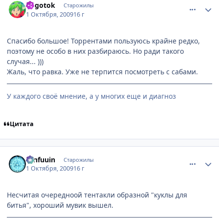
Kogotok
Старожилы
1 Октября, 2009
16 г
Спасибо большое! Торрентами пользуюсь крайне редко,
поэтому не особо в них разбираюсь. Но ради такого
случая... )))
Жаль, что равка. Уже не терпится посмотреть с сабами.
У каждого своё мнение, а у многих еще и диагноз
Цитата
comment_2343775
Статистика автора
Tenfuuin
Старожилы
1 Октября, 2009
16 г
Несчитая очередноой тентакли образной "куклы для
битья", хороший мувик вышел.