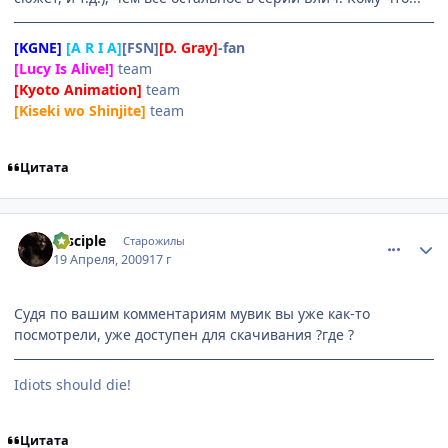
[KGNE]
[A R I A]
[FSN]
[D. Gray]
-fan
[Lucy Is Alive!]
team
[Kyoto Animation]
team
[Kiseki wo Shinjite]
team
Цитата
comment_2240128
Статистика автора
Disciple
Старожилы
19 Апреля, 2009
17 г
Судя по вашим комментариям мувик вы уже как-то
посмотрели, уже доступен для скачивания ?где ?
Idiots should die!
Цитата