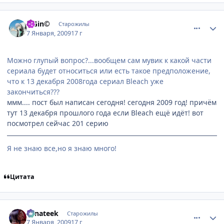
comment_2213304
Статистика автора
©Gin©
Старожилы
7 Января, 2009
17 г
Можно глупый вопрос?...вообщем сам мувик к какой части
сериала будет относиться или есть такое предположение,
что к 13 декабря 2008года сериал Bleach уже
закончиться???
ммм.... пост был написан сегодня! сегодня 2009 год! причём
тут 13 декабря прошлого года если Bleach ещё идёт! вот
посмотрел сейчас 201 серию
Я не знаю все,но я знаю много!
Цитата
comment_2213592
Статистика автора
Fanateek
Старожилы
7 Января, 2009
17 г