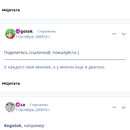
Цитата
comment_2343556
Статистика автора
Kogotok
Старожилы
1 Октября, 2009
16 г
Поделитесь ссылочкой, пожалуйста )
У каждого своё мнение, а у многих еще и диагноз
Цитата
comment_2343584
Статистика автора
Alica
Старожилы
1 Октября, 2009
16 г
Kogotok
, например