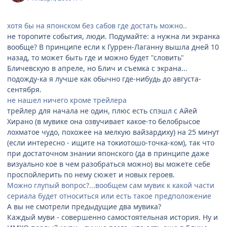
хотя бы на японском без сабов где достать можно..
не торопите события, люди. Подумайте: а нужна ли экранка
вообще? В принципе если к Гуррен-Лаганну вышла дней 10
назад, то может быть где и можно будет "словить"
Бличевскую в апреле, но Блич и съемка с экрана...
подожду-ка я лучше как обычно где-нибудь до августа-
сентября.
не нашел ничего кроме трейлера
трейлер для начала не один, плюс есть спэшл с Айей
Хирано (в мувике она озвучивает какое-то белобрысое
лохматое чудо, похожее на мелкую вайзардиху) на 25 минут
(если интересно - ищите на токиотошо-точка-ком), так что
при достаточном знании японского (да в принципе даже
визуально кое в чем разобраться можно) вы можете себе
проспойлерить по нему сюжет и новых героев.
Можно глупый вопрос?...вообщем сам мувик к какой части
сериала будет относиться или есть такое предположение
А вы не смотрели предыдущие два мувика?
Каждый муви - совершенно самостоятельная история. Ну и