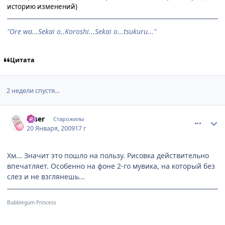
историю изменений)
"Ore wa...Sekai o..Koroshi...Sekai o...tsukuru..."
Цитата
2 недели спустя...
comment_2220661
Статистика автора
.User
Старожилы
20 Января, 2009
17 г
Хм... Значит это пошло на пользу. Рисовка действительно
впечатляет. Особенно на фоне 2-го мувика, на который без
слез и не взглянешь...
Bubblegum Princess