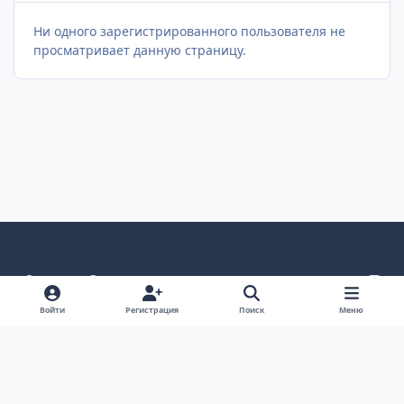
Ни одного зарегистрированного пользователя не
просматривает данную страницу.
Светлый режим
Темный режим
Как в системе
v
k
Язык
Политика конфиденциальности
Войти
Регистрация
Поиск
Меню
Связаться с нами
Cookies
project25
Powered by
Invision Community