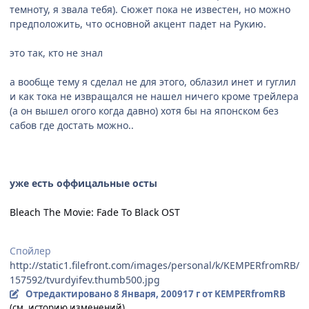
темноту, я звала тебя). Сюжет пока не известен, но можно
предположить, что основной акцент падет на Рукию.
это так, кто не знал
а вообще тему я сделал не для этого, облазил инет и гуглил
и как тока не извращался не нашел ничего кроме трейлера
(а он вышел огого когда давно) хотя бы на японском без
сабов где достать можно..
уже есть оффицальные осты
Bleach The Movie: Fade To Black OST
Спойлер
http://static1.filefront.com/images/personal/k/KEMPERfromRB/
157592/tvurdyifev.thumb500.jpg
Отредактировано
8 Января, 2009
17 г
от KEMPERfromRB
(см. историю изменений)