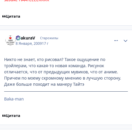
Цитата
comment_2213797
Статистика автора
AsakuraV
Старожилы
8 Января, 2009
17 г
Никто не знает, кто рисовал? Такое ощущение по
трэйлерам, что какая-то новая команда. Рисунок
отличается, что от предыдущих мувиков, что от аниме.
Причем по моему скромному мнению в лучшую сторону.
Даже больше походит на манеру Тайтэ
Baka-man
Цитата