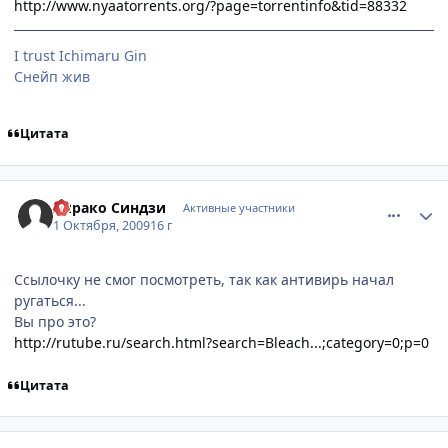
http://www.nyaatorrents.org/?page=torrentinfo&tid=88332
I trust Ichimaru Gin
Снейп жив
Цитата
comment_2343707
Статистика автора
Хирако Синдзи
Активные участники
1 Октября, 2009
16 г
Ссылочку не смог посмотреть, так как антивирь начал
ругаться...
Вы про это?
http://rutube.ru/search.html?search=Bleach...;category=0;p=0
Цитата
comment_2343737
Статистика автора