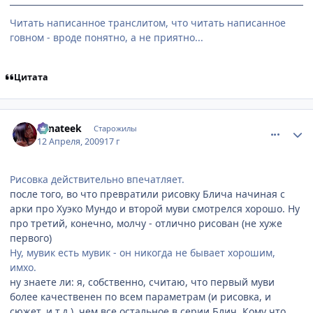
Читать написанное транслитом, что читать написанное
говном - вроде понятно, а не приятно...
Цитата
comment_2235517
Статистика автора
Fanateek
Старожилы
12 Апреля, 2009
17 г
Рисовка действительно впечатляет.
после того, во что превратили рисовку Блича начиная с
арки про Хуэко Мундо и второй муви смотрелся хорошо. Ну
про третий, конечно, молчу - отлично рисован (не хуже
первого)
Ну, мувик есть мувик - он никогда не бывает хорошим,
имхо.
ну знаете ли: я, собственно, считаю, что первый муви
более качественен по всем параметрам (и рисовка, и
сюжет, и т.д.), чем все остальное в серии Блич. Кому что...