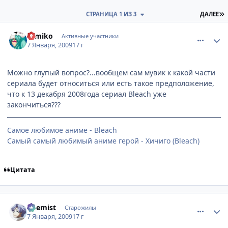
П
СТРАНИЦА 1 ИЗ 3
ДАЛЕЕ
comment_2213203
Статистика автора
Himiko
Активные участники
7 Января, 2009
17 г
Можно глупый вопрос?...вообщем сам мувик к какой части
сериала будет относиться или есть такое предположение,
что к 13 декабря 2008года сериал Bleach уже
закончиться???
Самое любимое аниме - Bleach
Самый самый любимый аниме герой - Хичиго (Bleach)
Цитата
comment_2213299
Статистика автора
Chemist
Старожилы
7 Января, 2009
17 г