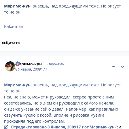
Маримо-кун
, знаешь, над предыдущими тоже. Но рисует
то не он
Baka-man
Цитата
comment_2213812
Статистика автора
Маримо-кун
Старожилы
8 Января, 2009
17 г
Маримо-кун
, знаешь, над предыдущими тоже. Но рисует
то не он
неа, не знаю, может и руководил, скорее просто с ним
советовались, но в 3-ем он руководил с самого начала.
он даже указание сейю давал, например, как правильно
озвучить Рукию с косой. Вполне и рисовка мувика
проходила под его контролем.
Отредактировано
8 Января, 2009
17 г
от Маримо-кун
(см.