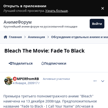
Перейти к содержимому
Открыть в приложении
×
З
Лучший способ просмотра.
Узнать больше
.
АнимеФорум
Войти
Крупнейший аниме-форум на русскоязычной площадке
Главная
Анимация
Обсуждение отдельных аниме и м
Bleach The Movie: Fade To Black
Поделиться
Подписчики
comment_2212086
Статистика автора
KEMPERfromRB
Активные участники
4 Января, 2009
17 г
Премьера третьего полнометражного аниме "Bleach"
намечена на 13 декабря 2008года. Предположительное
название "Fade to Black - I Call Your Name" (Исчезая в