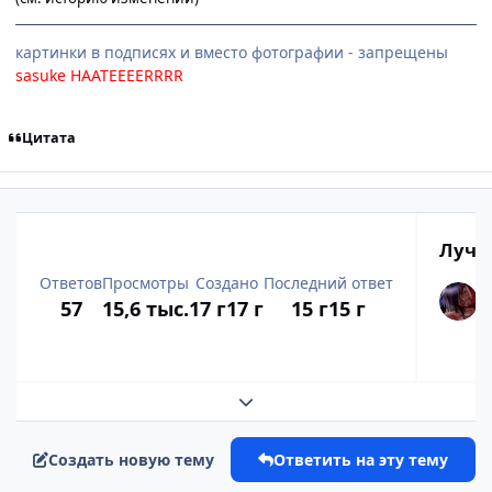
картинки в подписях и вместо фотографии - запрещены
sasuke HAATEEEERRRR
Цитата
Лучш
Ответов
Просмотры
Создано
Последний ответ
57
15,6 тыс.
17 г
17 г
15 г
15 г
Развернуть обзор темы
Создать новую тему
Ответить на эту тему