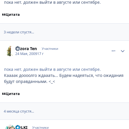
пока нет. должен выйти в августе или сентябре.
Цитата
3 недели спустя...
comment_2261681
Статистика автора
Yozora Ten
Участники
24 Мая, 2009
17 г
пока нет. должен выйти в августе или сентябре.
Каааак доооолго ждааать... Будем надеяться, что ожидания
будут оправданными. <_<
Цитата
4 месяца спустя...
comment_2342264
Статистика автора
PОLKI
Участники