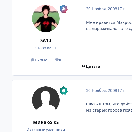
30 Ноября, 2008
17 г
Мне нравится Макросс
вымораживало - это о
SA10
Старожилы
1,7 тыс.
0
посты
Репутация
Цитата
30 Ноября, 2008
17 г
Связь в том, что дейс
Из старых героев появ
Минако KS
Активные участники