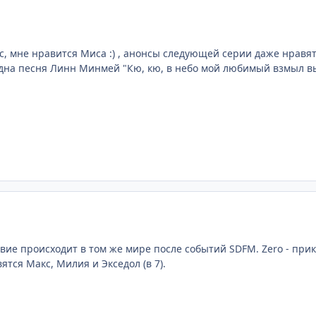
, мне нравится Миса :) , анонсы следующей серии даже нравятс
дна песня Линн Минмей "Кю, кю, в небо мой любимый взмыл вы
твие происходит в том же мире после событий SDFM. Zero - прик
ятся Макс, Милия и Экседол (в 7).