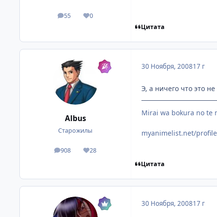
55
0
посты
Репутация
Цитата
30 Ноября, 2008
17 г
Э, а ничего что это н
Mirai wa bokura no te 
Albus
Старожилы
myanimelist.net/profil
908
28
посты
Репутация
Цитата
30 Ноября, 2008
17 г