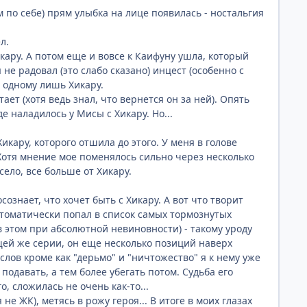
 по себе) прям улыбка на лице появилась - ностальгия
л.
кару. А потом еще и вовсе к Каифуну ушла, который
 не радовал (это слабо сказано) инцест (особенно с
е одному лишь Хикару.
ет (хотя ведь знал, что вернется он за ней). Опять
е наладилось у Мисы с Хикару. Но...
кару, которого отшила до этого. У меня в голове
 Хотя мнение мое поменялось сильно через несколько
село, все больше от Хикару.
ознает, что хочет быть с Хикару. А вот что творит
втоматически попал в список самых тормознутых
 в этом при абсолютной невиновности) - такому уроду
ей же серии, он еще несколько позиций наверх
слов кроме как "дерьмо" и "ничтожество" я к нему уже
одавать, а тем более убегать потом. Судьба его
, сложилась не очень как-то...
е ЖК), метясь в рожу героя... В итоге в моих глазах