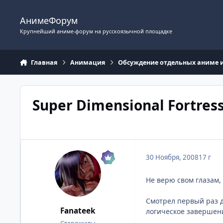
Перейти к содержимому
АнимеФорум
Крупнейший аниме-форум на русскоязычной площадке
Главная
Анимация
Обсуждение отдельных аниме 
Super Dimensional Fortres
30 Ноября, 2008
17 г
Не верю свом глазам, 
Смотрел первый раз д
Fanateek
логическое завершение