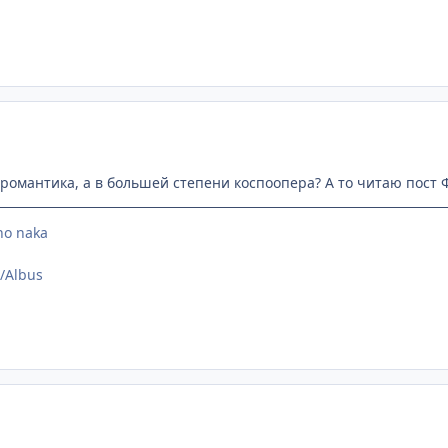
е романтика, а в большей степени коспоопера? А то читаю пост
no naka
e/Albus