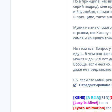
Но в принципе, как ви
серий подряд), мне пр
и Еву люблю, несмотр
В принципе, такое ани
Мувик не знаю, смотре
отрывки, как Хикару с
самая и концовка тоже
На этом все. Вопрос 
идут... В чем оно зак
может и до...)? Я вот 
Вообще, если честно,
даже не представляю 
P.S. если это мини-ре
Отредактировано
[KGNE]
[A R I A]
[FSN]
[
[Lucy Is Alive!]
team
[Kyoto Animation]
te