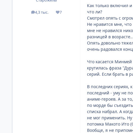
Старожилы
Как только включил и
что ли?
4,3 тыс.
7
посты
Репутация
Смотрел опять с огром
Не нравится мне, что
мне не нравился никог
разницей в возрасте.
Опять довольно тяжел
очень радовался концо
Что касается Минмей 
крутилась фраза "Дур
серий. Если брать в р
В последних сериях, к
последний - уму не п
аниме-героев. А за то
по морде бы съездить
списка набрал. А когд
не мог применить. Ну
потомка Макото Ито (С
Вообще, я не припомню