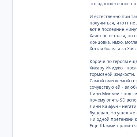
это одноклеточное по
И естественно при та
получиться, что гг не
вот в последние минут
Хаясэ он остался, но
Концовка, имхо, могла
Хоть и болел я за Хаяс
Короче по героям еще
Хикару Ичиджо - после
тормозной жидкости.
Самый вменяемый геро
сочувствую ей - влюб
Линн Минмэй - пол се
почему опять SD вспо
Линн Каифун - негати
бушевал. Но ушел же о
Ни одной претензии к
Еще Шамми нравится -