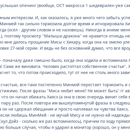
 услышал опенинг (вообще, ОСТ макросса-1 шедеврален уже сам
ным интересом. И, как оказалось, я уже много чего забыть успе
 Минмей так сильно тормозила долгое время и игнорировала Хи
да (осел - другим словом и не назовешь). Никогда в аниме меня
..), поэтому просмотр "Малыша-дракона" не нравится отнюдь н
о мне далось прощание Мисы с Хикару, когда она на змелю улета
вке 27-мой серии. И ведь не без оснований думал, что все врод
- поначалу даже смешно было, когда она ходила и вспоминала Хи
а! Сама же виновата. Человек растоптал собственное счастье".
асчет то, что потом происходило, тут от нее не столь много зави
 счастью, все-таки постепенно Минмэй перестает тормозить и ос
остижимо. После фразы "Миса любит меня? Не может быть" гг а
, что он начал обижать Хаясэ (а она в свою очередь винит себя
 пару раз. После повтора им вышеупомянутой фразы в следующ
а он не сдержал обещания и просто наплевал на чувства Хаясэ, 
 если любишь МинМей - не мучай Мису и не нужно ей надежды п
кул Дэйз - сколько же раз вспомнилось), причем по ходу прямого
 больше случая, чтобы я ударил в монитор (хорошо, он у меня н