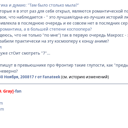
тика и думаю: "Там было столько мыла?"
оторые я в этот раз для себя открыл, являются романтической п
ое, что наблюдается - " это лучшая/одна-из-лучших историй л
ривлекла в последнюю очередь и ее совсем нет в последних серия
е романтика, а в большей степени коспоопера?
деюсь, что не только "по мне") так в первую очередь Макросс -
забили практически на эту космооперу к концу аниме?
л
уже стОит смотреть "7"...
А пишут в превьюшнике про Фронтир такие глупости, как "пред
 неверно?
30 Ноября, 2008
17 г
от Fanateek
(см. историю изменений)
D. Gray]
-fan
am
am