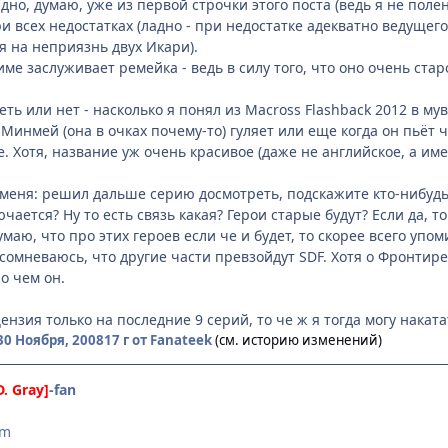
дно, думаю, уже из первой строчки этого поста (ведь я не поле
и всех недостатках (ладно - при недостатке адекватно ведущего
я на неприязнь двух Икари).
ме заслуживает ремейка - ведь в силу того, что оно очень старо
ть или нет - насколько я понял из Macross Flashback 2012 в му
 Минмей (она в очках почему-то) гуляет или еще когда он пьёт 
. Хотя, название уж очень красивое (даже не английское, а именн
у меня: решил дальше серию досмотреть, подскажите кто-нибуд
лючается? Ну то есть связь какая? Герои старые будут? Если да,
думаю, что про этих героев если че и будет, то скорее всего упом
 сомневаюсь, что другие части превзойдут SDF. Хотя о Фронтире
о чем он.
цензия только на последние 9 серий, то че ж я тогда могу наката
30 Ноября, 2008
17 г
от Fanateek
(см. историю изменений)
D. Gray]
-fan
am