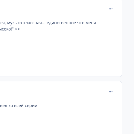
comment_219
я, музыка классная... единственное что меня
соко!" ><
comment_219
вел ко всей серии.