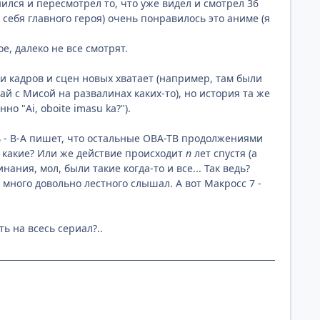
нился и пересмотрел то, что уже видел и смотрел 36
 себя главного героя) очень понравилось это аниме (я
е, далеко не все смотрят.
ви кадров и сцен новых хватает (например, там были
чай с Мисой на развалинах каких-то), но история та же
о "Ai, oboite imasu ka?").
ь - В-А пишет, что остальные ОВА-ТВ продолжениями
 то какие? Или же действие происходит
n
лет спустя (а
инания, мол, были такие когда-то и все... Так ведь?
 много довольно лестного слышал. А вот Макросс 7 -
ть на всесь сериал?..