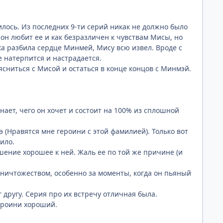
илось. Из последних 9-ти серий никак не должно было
к он любит ее и как безразличен к чувствам Мисы, но
япка разбила сердце Минмей, Мису всю извел. Вроде с
е натерпится и настрадается.
ъясниться с Мисой и остаться в конце концов с Минмэй.
нает, чего он хочет и состоит на 100% из сплошной
(Нравятся мне героини с этой фамилией). Только вот
ило.
шение хорошее к ней. Жаль ее по той же причине (и
 ничтожеством, особенно за моменты, когда он пьяный
другу. Серия про их встречу отличная была.
героини хороший.