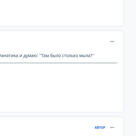
comment_219
 Фанатика и думаю: "Там было столько мыла?"
comment_219
АВТОР