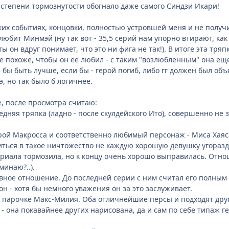
 степени тормознутости обогнало даже самого Синдзи Икари!
ких событиях, концовки, полностью устровшей меня и не получ
 любит Минмэй (ну так вот - 35,5 серий нам упорно втирают, ка
ы он вдруг понимает, что это ни фига не так!). В итоге эта тр
 не похоже, чтобы он ее любил - с таким "возлюбленным" она ещ
 бы быть лучше, если бы - герой погиб, либо гг должен был об
э, но так было б логичнее.
, после просмотра считаю:
дняя тряпка (ладно - после скулдейского Ито), совершенно не з
й Макросса и соответственно любимый персонаж - Миса Хаясэ 
иться в такое ничтожество не каждую хорошую девушку угоразд
риала тормозила, но к концу очень хорошо выправилась. Отно
минаю?..).
вное отношение. До последней серии с ним считал его полным
н - хотя бы немного уважения он за это заслуживает.
 парочке Макс-Милия. Оба отличнейшие персы и подходят друг 
 она покавайнее других нарисована, да и сам по себе типаж 