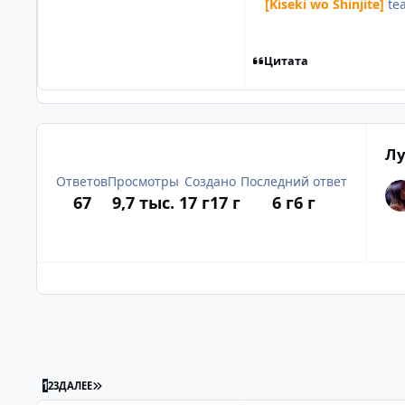
[Kiseki wo Shinjite]
te
Цитата
Лу
Ответов
Просмотры
Создано
Последний ответ
67
9,7 тыс.
17 г
17 г
6 г
6 г
ПОСЛЕДНЯЯ СТРАНИЦА
1
2
3
ДАЛЕЕ