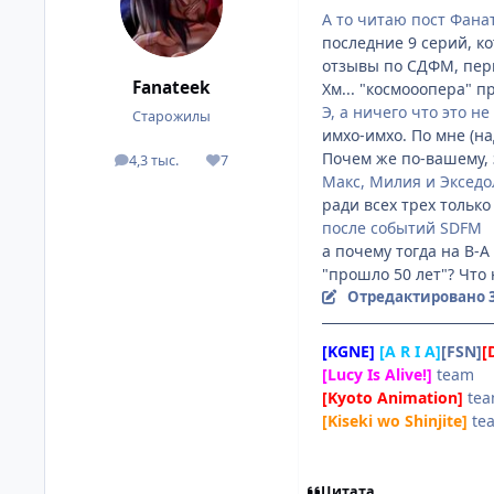
А то читаю пост Фана
последние 9 серий, к
отзывы по СДФМ, перв
Fanateek
Хм... "космооопера" п
Э, а ничего что это н
Старожилы
имхо-имхо. По мне (на
Почем же по-вашему, 
4,3 тыс.
7
посты
Репутация
Макс, Милия и Экседо
ради всех трех только 
после событий SDFM
а почему тогда на В-
"прошло 50 лет"? Что
Отредактировано
[KGNE]
[A R I A]
[FSN]
[
[Lucy Is Alive!]
team
[Kyoto Animation]
te
[Kiseki wo Shinjite]
te
Цитата