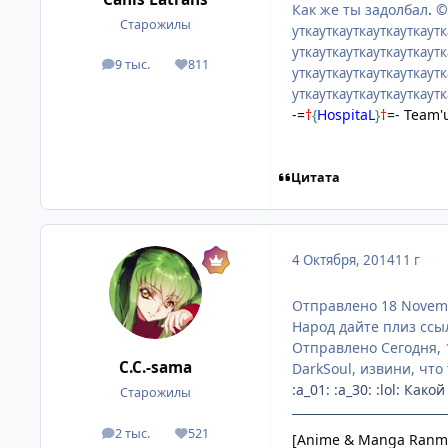
Как же ты задолбал
. 
Старожилы
уткауткауткауткауткаутк
уткауткауткауткауткаутк
9 тыс.
811
посты
Репутация
уткауткауткауткауткаутк
уткауткауткауткауткаут
-=
†
{
HospitaL
}
†
=- Team'
Цитата
4 Октября, 2014
11 г
Отправлено 18 Novemb
Народ дайте плиз ссыл
Отправлено Сегодня, 
C.C.-sama
DarkSoul, извини, что 
:a_01: :a_30: :lol: Как
Старожилы
2 тыс.
521
посты
Репутация
[Anime & Manga Ranm