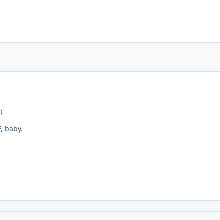
)
, baby.