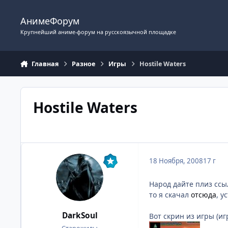
Перейти к содержимому
АнимеФорум
Крупнейший аниме-форум на русскоязычной площадке
Главная
Разное
Игры
Hostile Waters
Hostile Waters
18 Ноября, 2008
17 г
Народ дайте плиз ссыл
то я скачал
отсюда
, у
DarkSoul
Вот скрин из игры (иг