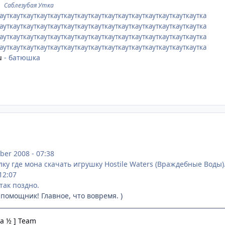
©
Саблезубая Утка
ауткауткауткауткауткауткауткауткауткауткауткауткауткауткаутка
ауткауткауткауткауткауткауткауткауткауткауткауткауткауткаутка
ауткауткауткауткауткауткауткауткауткауткауткауткауткауткаутка
кауткауткауткауткауткауткауткауткауткауткауткауткауткауткаутка
u
- батюшка
er 2008 - 07:38
ку где мона скачать игрушку Hostile Waters (Враждебные Воды)
12:07
так поздно.
ой помощник! Главное, что вовремя. )
a ½ ] Team