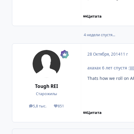
Цитата
4 недели спустя...
28 Октября, 2014
11 г
ахахах 6 лет спустя :))))
Thats how we roll on AF
Tough REI
Старожилы
5,8 тыс.
851
посты
Репутация
Цитата