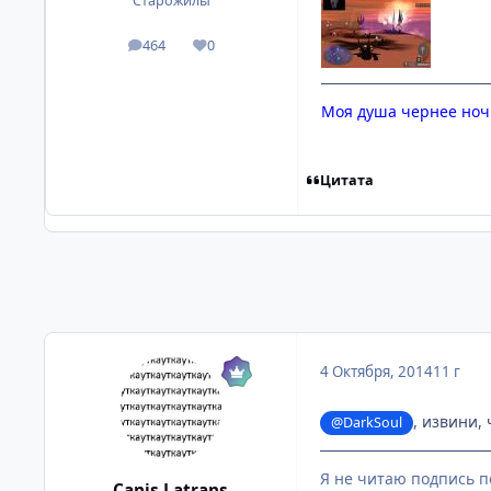
Старожилы
464
0
посты
Репутация
Моя душа чернее ночи
Цитата
4 Октября, 2014
11 г
, извини,
@DarkSoul
Я не читаю подпись п
Canis Latrans