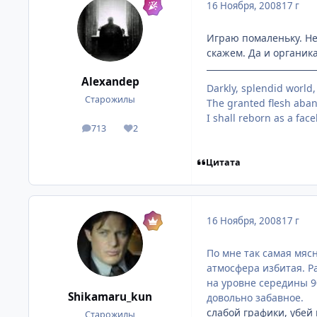
16 Ноября, 2008
17 г
Играю помаленьку. Не
скажем. Да и органика
Alexandep
Darkly, splendid world
Старожилы
The granted flesh ab
I shall reborn as a fac
713
2
посты
Репутация
Цитата
16 Ноября, 2008
17 г
По мне так самая мясн
атмосфера избитая. Р
на уровне середины 90
Shikamaru_kun
довольно забавное.
слабой графики, убей 
Старожилы