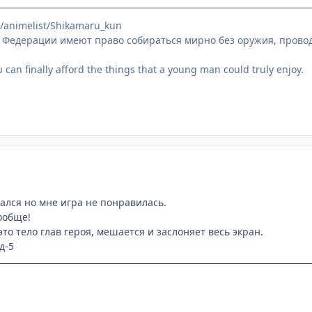
t/animelist/Shikamaru_kun
 Федерации имеют право собираться мирно без оружия, провод
can finally afford the things that a young man could truly enjoy.
ался но мне игра не понравилась.
ообще!
это тело глав героя, мешается и заслоняет весь экран.
д-5