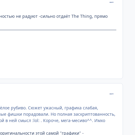
comment_219
ностью не радуют -сильно отдаёт The Thing, прямо
comment_219
есёлое рубиво. Сюжет ужасный, графика слабая,
ьные фишки порадовали. Но полная заскриптованность,
 в ней смысл :lol: . Короче, мега-месиво^^. Имхо
 оригинальности этой самой "графики" -