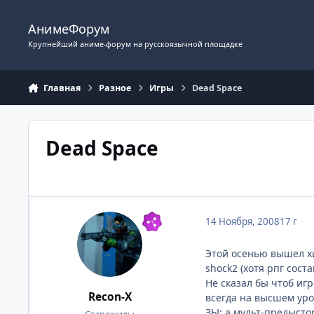
Перейти к содержимому
АнимеФорум
Крупнейший аниме-форум на русскоязычной площадке
Главная
Разное
Игры
Dead Space
Dead Space
14 Ноября, 2008
17 г
Этой осенью вышел хи
shock2 (хотя рпг сос
Не сказал бы чтоб иг
Recon-X
всегда на высшем уро
ЗЫ: а мульт-предысто