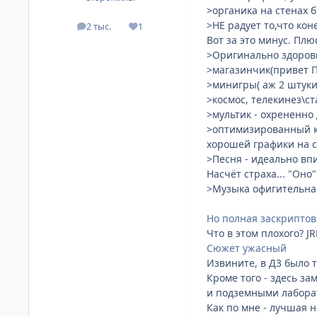
>органика на стенах б
>НЕ радует то,что ко
2 тыс.
1
посты
Репутация
Вот за это минус. Пл
>Оригинально здоровь
>магазинчик(привет П
>минигры( аж 2 штуки 
>космос, телекинез\с
>мультик - охрененно 
>оптимизированный код
хорошей графики на с
>Песня - идеально впи
Насчёт страха... "Оно
>Музыка офигительна,
Но полная заскриптов
Что в этом плохого? J
Сюжет ужасный
Извините, в Д3 было 
Кроме того - здесь з
и подземными лабора
Как по мне - лучшая н