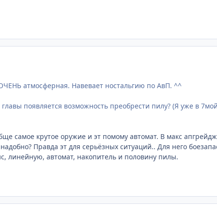
ОЧЕНЬ атмосферная. Навевает ностальгию по АвП. ^^
й главы появляется возможность преобрести пилу? (Я уже в 7мо
обще самое крутое оружие и эт помому автомат. В макс апгрейд
надобно? Правда эт для серьёзных ситуаций.. Для него боезапас
ис, линейную, автомат, накопитель и половину пилы.