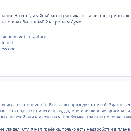
плохо. Но вот "дизайны" монстрятника, если честно, оригиналь
 на стенах была в AvP 2 и третьем Думе.
, confinement in rapture
andoned
eless one
ая игра всех времён :) . Все главы проходил с пилой. Эдакое в
азве что подтекст ничего. А, ну, да, многочисленные оригинал
ых, на коей они и держаться, пробесила. Главное не понял какой
не увидел. Отличная графика, только есть недароботки в плане