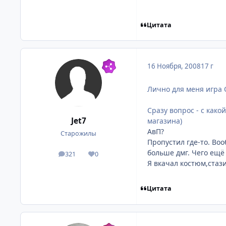
Цитата
16 Ноября, 2008
17 г
Лично для меня игра 
Сразу вопроc - с како
Jet7
магазина)
АвП?
Старожилы
Пропустил где-то. Во
больше дмг. Чего ещё 
321
0
посты
Репутация
Я вкачал костюм,стаз
Цитата