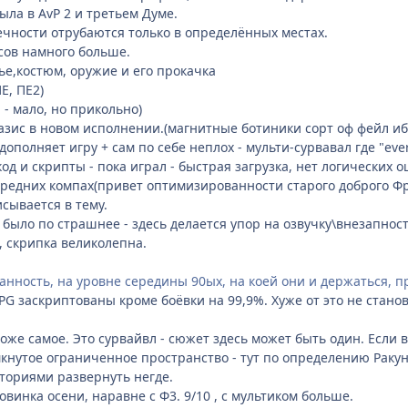
ыла в AvP 2 и третьем Думе.
нечности отрубаются только в определённых местах.
юсов намного больше.
е,костюм, оружие и его прокачка
Е, ПЕ2)
- мало, но прикольно)
тазис в новом исполнении.(магнитные ботиники сорт оф фейл иб
дополняет игру + сам по себе неплох - мульти-сурвавал где "ever
 и скрипты - пока играл - быстрая загрузка, нет логических о
редних компах(привет оптимизированности старого доброго Ф
сывается в тему.
" было по страшнее - здесь делается упор на озвучку\внезапнос
 скрипка великолепна.
анность, на уровне середины 90ых, на коей они и держаться, п
RPG заскриптованы кроме боёвки на 99,9%. Хуже от это не станов
тоже самое. Это сурвайвл - сюжет здесь может быть один. Если
амкнутое ограниченное пространство - тут по определению Рак
ториями развернуть негде.
овинка осени, наравне с Ф3. 9/10 , с мультиком больше.