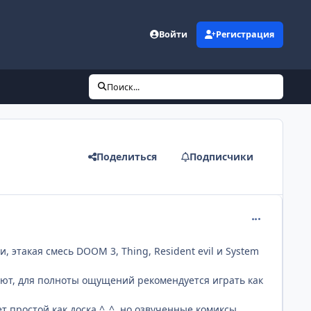
Войти
Регистрация
Поиск...
Поделиться
Подписчики
comment_218
 этакая смесь DOOM 3, Thing, Resident evil и System
уют, для полноты ощущений рекомендуется играть как
т простой как доска ^_^, но озвученные комиксы