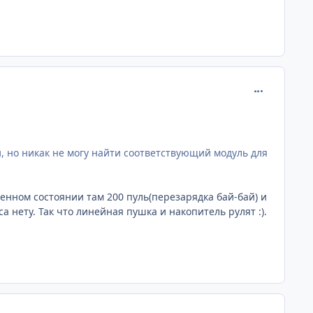
comment_218
й, но никак не могу найти соответствующий модуль для
женном состоянии там 200 пуль(перезарядка бай-бай) и
а нету. Так что линейная пушка и накопитель рулят :).