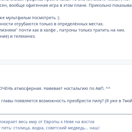
сен, вообще офигенная игра в этом плане. Прикольно показыва
же мультфильм посмотреть :)
ечности отрубаются только в определённых местах.
лизняки" почти как в халфе , патроны только тратить на них.
ние) и телекинез.
ОЧЕНЬ атмосферная. Навевает ностальгию по АвП. ^^
й главы появляется возможность преобрести пилу? (Я уже в 7мо
окарает весь мир от Европы к Неве на восток
 петь: столица, водка, советский медведь... наш!