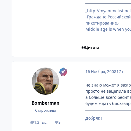
_http://myanimelist.ne
-Граждане Российской
пикетирование.-
Middle age is when you 
Цитата
16 Ноября, 2008
17 г
не знаю может я зажр
просто не зацепила в
а больше всего бесит 
Bomberman
будем ждать биохазар
Старожилы
Добряк !
1,3 тыс.
3
посты
Репутация