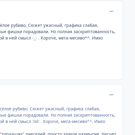
comment_218
есёлое рубиво. Сюжет ужасный, графика слабая,
ьные фишки порадовали. Но полная заскриптованность,
й в ней смысл -_- . Короче, мега-месиво^^. Имхо
comment_218
весёлое рубиво. Сюжет ужасный, графика слабая,
ьные фишки порадовали. Но полная заскриптованность,
 в ней смысл :lol: . Короче, мега-месиво^^. Имхо
т "торчащих" пикселей, просто эдакое размытие. Насчет