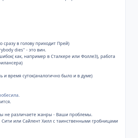
о сразу в голову приходит Прей)
ybody dies" - это вин.
шибок( как, например в Сталкере или Фолле3), работа
рилансера)
ть и время суток(аналогично было и в думе)
робесила.
ится.
 вы не различаете жанры - Ваши проблемы.
ун Сити или Сайлент Хилл с таинственными гробницами