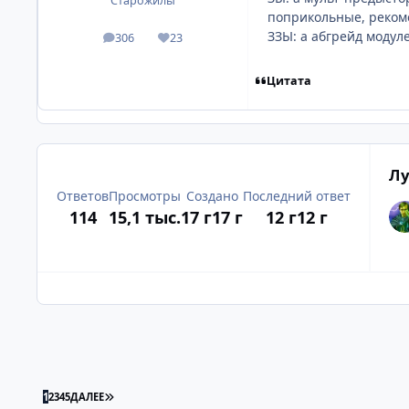
Старожилы
поприкольные, реком
ЗЗЫ: а абгрейд модул
306
23
посты
Репутация
Цитата
Лу
Ответов
Просмотры
Создано
Последний ответ
114
15,1 тыс.
17 г
17 г
12 г
12 г
ПОСЛЕДНЯЯ СТРАНИЦА
1
2
3
4
5
ДАЛЕЕ