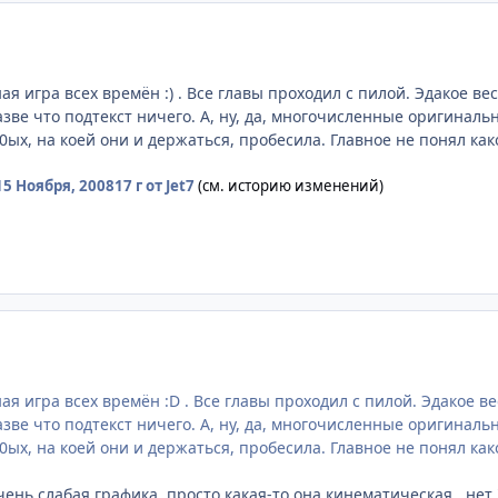
ая игра всех времён :) . Все главы проходил с пилой. Эдакое в
азве что подтекст ничего. А, ну, да, многочисленные оригинал
ых, на коей они и держаться, пробесила. Главное не понял како
15 Ноября, 2008
17 г
от Jet7
(см. историю изменений)
ая игра всех времён :D . Все главы проходил с пилой. Эдакое 
азве что подтекст ничего. А, ну, да, многочисленные оригинал
ых, на коей они и держаться, пробесила. Главное не понял какой
чень слабая графика, просто какая-то она кинематическая , не