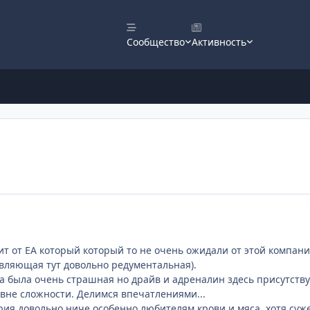
Сообщество
Активность
т от ЕА который который то не очень ожидали от этой компании,
тавляющая тут довольно редументальная).
ра была очень страшная но драйв и адреналин здесь присутств
вне сложности. Делимся впечатлениями...
рия довольно ниче особенно любителям крови и мяса, хотя суже