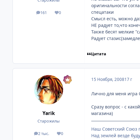
Старожилы
оригинальности согла
спецатаки
161
0
посты
Репутация
Смысл есть, можно да
НЕ радует то,что кон
Также бесят мелкие "с
Радует стазис(замедле
Цитата
15 Ноября, 2008
17 г
Лично для меня игра 
Сразу вопроc - с како
Yarik
магазина)
Старожилы
Наш Советский Союз п
2 тыс.
0
посты
Репутация
Над землей везде буду