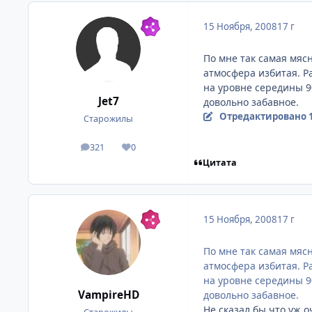
15 Ноября, 2008
17 г
По мне так самая мясн
атмосфера избитая. Р
на уровне середины 90
Jet7
довольно забавное.
Отредактировано
Старожилы
321
0
посты
Репутация
Цитата
15 Ноября, 2008
17 г
По мне так самая мясн
атмосфера избитая. Р
на уровне середины 90
VampireHD
довольно забавное.
Не сказал бы что уж о