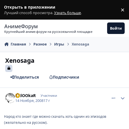
Перейти к содержимому
Открыть в приложении
×
З
Лучший способ просмотра.
Узнать больше
.
АнимеФорум
Войти
Крупнейший аниме-форум на русскоязычной площадке
Главная
Разное
Игры
Xenosaga
Xenosaga
Поделиться
Подписчики
comment_2189122
Статистика автора
AldOOkaR
Участники
14 Ноября, 2008
17 г
Народ кто знает где можно скачать хоть однин из эпизодов
(желательно на русском).