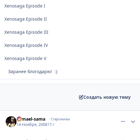
Xenosaga Episode I
Xenosaga Episode II
Xenosaga Episode III
Xenosaga Episode IV
Xenosaga Episode V
Заранее блогодарю! :)
Создать новую тему
comment_2189263
Статистика автора
Samael-sama
Старожилы
14 Ноября, 2008
17 г