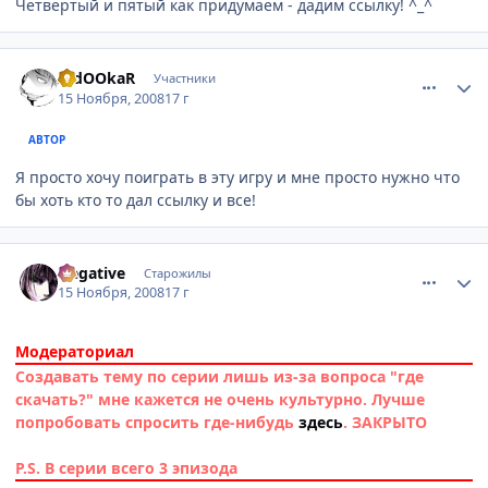
Четвертый и пятый как придумаем - дадим ссылку! ^_^
comment_2189429
Статистика автора
AldOOkaR
Участники
15 Ноября, 2008
17 г
АВТОР
Я просто хочу поиграть в эту игру и мне просто нужно что
бы хоть кто то дал ссылку и все!
comment_2189437
Статистика автора
Negative
Старожилы
15 Ноября, 2008
17 г
Модераториал
Создавать тему по серии лишь из-за вопроса "где
скачать?" мне кажется не очень культурно. Лучше
попробовать спросить где-нибудь
здесь
. ЗАКРЫТО
P.S. В серии всего 3 эпизода