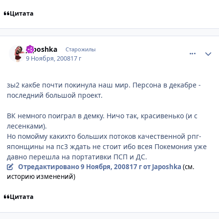
Цитата
comment_2186334
Статистика автора
Japoshkа
Старожилы
9 Ноября, 2008
17 г
зы2 какбе почти покинула наш мир. Персона в декабре -
последний большой проект.
ВК немного поиграл в демку. Ничо так, красивенько (и с
лесенками).
Но помойму какихто больших потоков качественной рпг-
японщины на пс3 ждать не стоит ибо всея Покемония уже
давно перешла на портативки ПСП и ДС.
Отредактировано
9 Ноября, 2008
17 г
от Japoshkа
(см.
историю изменений)
Цитата