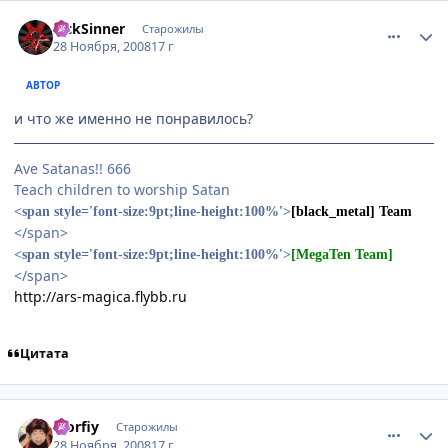
comment_2196061
Статистика автора
SickSinner
Старожилы
28 Ноября, 2008
17 г
АВТОР
и что же именно не понравилось?
Ave Satanas!! 666
Teach children to worship Satan
<span style='font-size:9pt;line-height:100%'>
[black_metal] Team
</span>
<span style='font-size:9pt;line-height:100%'>
[MegaTen Team]
</span>
http://ars-magica.flybb.ru
Цитата
comment_2196128
Статистика автора
Morfiy
Старожилы
28 Ноября, 2008
17 г