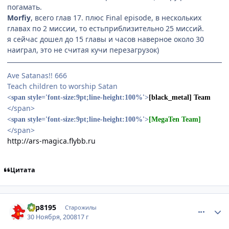
погамать.
Morfiy
, всего глав 17. плюс Final episode, в нескольких
главах по 2 миссии, то естьприблизительно 25 миссий.
я сейчас дошел до 15 главы и часов наверное около 30
наиграл, это не считая кучи перезагрузок)
Ave Satanas!! 666
Teach children to worship Satan
<span style='font-size:9pt;line-height:100%'>
[black_metal] Team
</span>
<span style='font-size:9pt;line-height:100%'>
[MegaTen Team]
</span>
http://ars-magica.flybb.ru
Цитата
comment_2196651
Статистика автора
dsp8195
Старожилы
30 Ноября, 2008
17 г