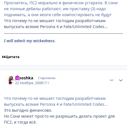
Проснитесь, ПС2 морально и физически устарела. В сони
не полные дебилы работают, им приставку (3) надо
поднимать, а они мозги себе компостировать не будут
Что почему-то не мешает господам разработчикам
выпускать всякие Persona 4 и Fate/Unlimited Codes...
I will admit my wickedness.
Цитата
comment_2193778
Статистика автора
Japoshkа
Старожилы
22 Ноября, 2008
17 г
Что почему-то не мешает господам разработчикам
выпускать всякие Persona 4 и Fate/Unlimited Codes...
Это выгодно финансово.
Но Сони может просто не разрешить делать проект для
ПС2, и тогда всё.