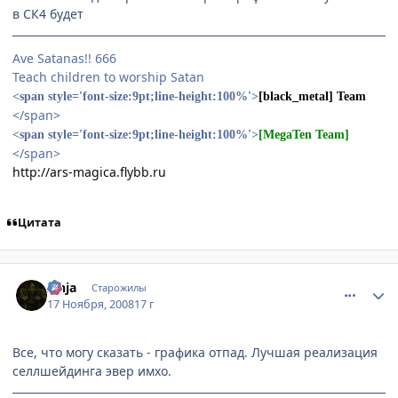
в СК4 будет
Ave Satanas!! 666
Teach children to worship Satan
<span style='font-size:9pt;line-height:100%'>
[black_metal] Team
</span>
<span style='font-size:9pt;line-height:100%'>
[MegaTen Team]
</span>
http://ars-magica.flybb.ru
Цитата
comment_2190908
Статистика автора
Zinja
Старожилы
17 Ноября, 2008
17 г
Все, что могу сказать - графика отпад. Лучшая реализация
селлшейдинга эвер имхо.