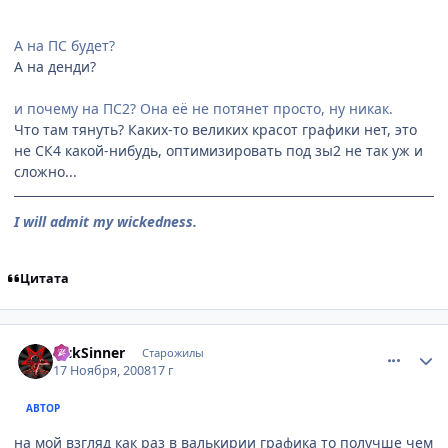
А на ПС будет?
А на денди?
и почему на ПС2? Она её не потянет просто, ну никак.
Что там тянуть? Каких-то великих красот графики нет, это
не СК4 какой-нибудь, оптимизировать под зы2 не так уж и
сложно...
I will admit my wickedness.
Цитата
comment_2190367
Статистика автора
SickSinner
Старожилы
17 Ноября, 2008
17 г
АВТОР
на мой взгляд как раз в валькирии графика то получше чем