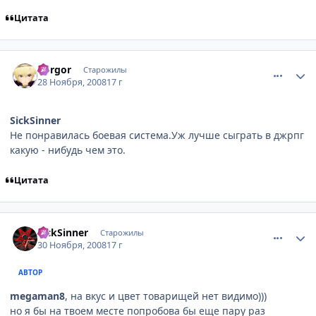
Цитата
comment_2196151
Статистика автора
dorgor
Старожилы
28 Ноября, 2008
17 г
SickSinner
Не понравилась боевая система.Уж лучше сыграть в джрпг
какую - нибудь чем это.
Цитата
comment_2196630
Статистика автора
SickSinner
Старожилы
30 Ноября, 2008
17 г
АВТОР
megaman8
, на вкус и цвет товарищей нет видимо)))
но я бы на твоем месте попробова бы еще пару раз