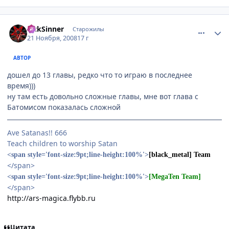
comment_2193250
Статистика автора
SickSinner
Старожилы
21 Ноября, 2008
17 г
АВТОР
дошел до 13 главы, редко что то играю в последнее
время)))
ну там есть довольно сложные главы, мне вот глава с
Батомисом показалась сложной
Ave Satanas!! 666
Teach children to worship Satan
<span style='font-size:9pt;line-height:100%'>
[black_metal] Team
</span>
<span style='font-size:9pt;line-height:100%'>
[MegaTen Team]
</span>
http://ars-magica.flybb.ru
Цитата