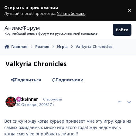
Перейти к содержимому
Открыть в приложении
×
З
Лучший способ просмотра.
Узнать больше
.
АнимеФорум
Войти
Крупнейший аниме-форум на русскоязычной площадке
Главная
Разное
Игры
Valkyria Chronicles
Valkyria Chronicles
Поделиться
Подписчики
comment_2180362
Статистика автора
SickSinner
Старожилы
30 Октября, 2008
17 г
Вот сижу и жду когда курьер привезет мне эту игру, одна из
самых ожидаемых мною игр этого года! жду недождусь
когда смогу ее опробовать лично!!!