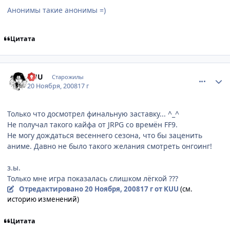
Анонимы такие анонимы =)
Цитата
comment_2192656
Статистика автора
KUU
Старожилы
20 Ноября, 2008
17 г
Только что досмотрел финальную заставку... ^_^
Не получал такого кайфа от JRPG со времён FF9.
Не могу дождаться весеннего сезона, что бы заценить
аниме. Давно не было такого желания смотреть онгоинг!
з.ы.
Только мне игра показалась слишком лёгкой ???
Отредактировано
20 Ноября, 2008
17 г
от KUU
(см.
историю изменений)
Цитата