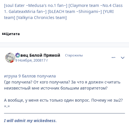
[soul Eater ~Medusa's no.1 fan~] [Claymore team ~No.4 Class
1. GalateaxMiria fan~] [bLEACH team ~Shinigami~] [YURI
team] [Valkyria Chronicles team]
Цитата
comment_2186247
Статистика автора
Певец Белой Прямой
Старожилы
9 Ноября, 2008
17 г
игруха 9 баллов получила
Где получила? От кого получила? За что я должен считать
неизвестный мне источник большим авторитетом?
А вообще, у меня есть только один вопрос. Почему не зы2?
=.=
I will admit my wickedness.