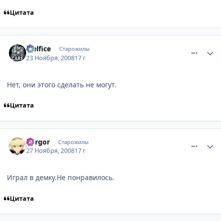
Цитата
comment_2193874
Статистика автора
Melfice
Старожилы
23 Ноября, 2008
17 г
Нет, они этого сделать не могут.
Цитата
comment_2195836
Статистика автора
dorgor
Старожилы
27 Ноября, 2008
17 г
Играл в демку.Не понравилось.
Цитата