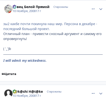
comment_2186563
Статистика автора
Певец Белой Прямой
Старожилы
10 Ноября, 2008
17 г
зы2 какбе почти покинула наш мир. Персона в декабре -
последний большой проект.
Отличный план - привести сносный аргумент и самому его
опровергнуть!
( '_')b
I will admit my wickedness.
Цитата
comment_2186615
Статистика автора
K@k@shi H@t@ke
Старожилы
10 Ноября, 2008
17 г