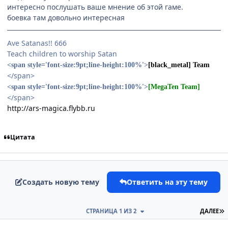
интересно послушать ваше мнение об этой гаме.
боевка там довольно интересная
Ave Satanas!! 666
Teach children to worship Satan
<span style='font-size:9pt;line-height:100%'>
[black_metal] Team
</span>
<span style='font-size:9pt;line-height:100%'>
[MegaTen Team]
</span>
http://ars-magica.flybb.ru
Цитата
Создать новую тему
Ответить на эту тему
П
СТРАНИЦА 1 ИЗ 2
ДАЛЕЕ
comment_2180440
Статистика автора