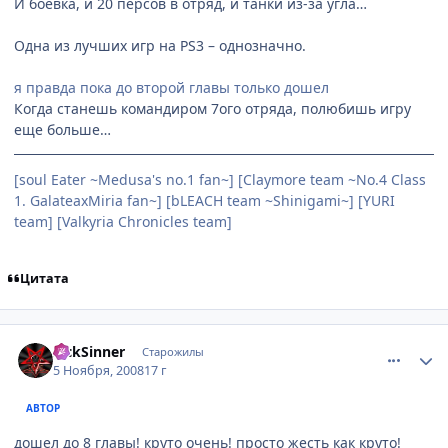
И боевка, и 20 персов в отряд, и танки из-за угла…
Одна из лучших игр на PS3 – однозначно.
я правда пока до второй главы только дошел
Когда станешь командиром 7ого отряда, полюбишь игру
еще больше…
[soul Eater ~Medusa's no.1 fan~] [Claymore team ~No.4 Class
1. GalateaxMiria fan~] [bLEACH team ~Shinigami~] [YURI
team] [Valkyria Chronicles team]
Цитата
comment_2183785
Статистика автора
SickSinner
Старожилы
5 Ноября, 2008
17 г
АВТОР
дошел до 8 главы! круто очень! просто жесть как круто!