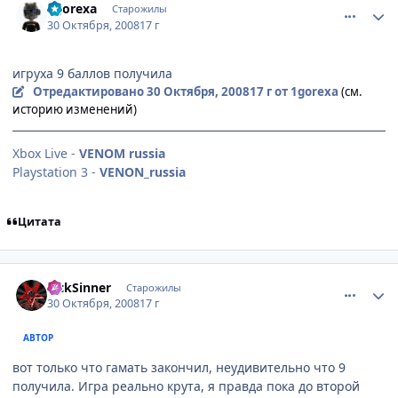
1gorexa
Старожилы
30 Октября, 2008
17 г
игруха 9 баллов получила
Отредактировано
30 Октября, 2008
17 г
от 1gorexa
(см.
историю изменений)
Xbox Live -
VENOM russia
Playstation 3 -
VENON_russia
Цитата
comment_2180461
Статистика автора
SickSinner
Старожилы
30 Октября, 2008
17 г
АВТОР
вот только что гамать закончил, неудивительно что 9
получила. Игра реально крута, я правда пока до второй