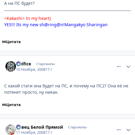
А на ПС будет?
<Kakashi> In my heart)
YES!!! Its my new sh@ring@n!Mangakyo Sharingan
Цитата
comment_2186741
Статистика автора
Melfice
Старожилы
10 Ноября, 2008
17 г
С какой стати она будет на ПС, и почему на ПС2? Она её не
потянет просто, ну никак.
Цитата
comment_2186883
Статистика автора
Певец Белой Прямой
Старожилы
11 Ноября, 2008
17 г