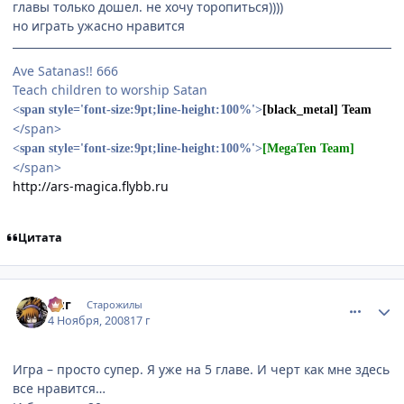
главы только дошел. не хочу торопиться))))
но играть ужасно нравится
Ave Satanas!! 666
Teach children to worship Satan
<span style='font-size:9pt;line-height:100%'>
[black_metal] Team
</span>
<span style='font-size:9pt;line-height:100%'>
[MegaTen Team]
</span>
http://ars-magica.flybb.ru
Цитата
comment_2183748
Статистика автора
Зиг
Старожилы
4 Ноября, 2008
17 г
Игра – просто супер. Я уже на 5 главе. И черт как мне здесь
все нравится…