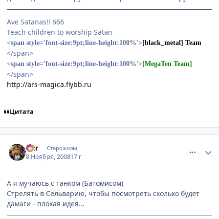
Ave Satanas!! 666
Teach children to worship Satan
<span style='font-size:9pt;line-height:100%'>
[black_metal] Team
</span>
<span style='font-size:9pt;line-height:100%'>
[MegaTen Team]
</span>
http://ars-magica.flybb.ru
Цитата
comment_2186019
Статистика автора
Зиг
Старожилы
8 Ноября, 2008
17 г
А я мучаюсь с танком (Батомисом)
Стрелять в Сельварию, чтобы посмотреть сколько будет
дамаги - плохая идея...