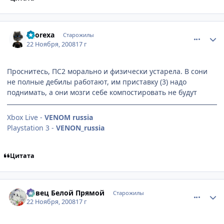
comment_2193573
Статистика автора
1gorexa
Старожилы
22 Ноября, 2008
17 г
Проснитесь, ПС2 морально и физически устарела. В сони
не полные дебилы работают, им приставку (3) надо
поднимать, а они мозги себе компостировать не будут
Xbox Live -
VENOM russia
Playstation 3 -
VENON_russia
Цитата
comment_2193717
Статистика автора
Певец Белой Прямой
Старожилы
22 Ноября, 2008
17 г