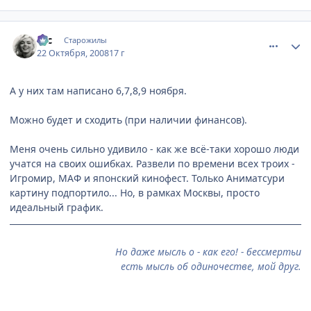
comment_2175240
Статистика автора
asc
Старожилы
22 Октября, 2008
17 г
А у них там написано 6,7,8,9 ноября.
Можно будет и сходить (при наличии финансов).
Меня очень сильно удивило - как же всё-таки хорошо люди
учатся на своих ошибках. Развели по времени всех троих -
Игромир, МАФ и японский кинофест. Только Аниматсури
картину подпортило... Но, в рамках Москвы, просто
идеальный график.
Но даже мысль о - как его! - бессмертьи
есть мысль об одиночестве, мой друг.