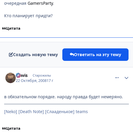
очередная
GamersParty
.
Кто планирует придти?
Цитата
Создать новую тему
Ответить на эту тему
comment_2175222
Статистика автора
klavis
Старожилы
22 Октября, 2008
17 г
в обязательном порядке. народу правда будет немеряно.
[Neko] [Death Note] [Слааденькое] teams
Цитата