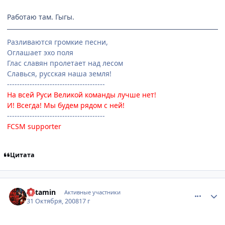
Работаю там. Гыгы.
Разливаются громкие песни,
Оглашает эхо поля
Глас славян пролетает над лесом
Славься, русская наша земля!
---------------------------------------
На всей Руси Великой команды лучше нет!
И! Всегда! Мы будем рядом с ней!
---------------------------------------
FCSM supporter
Цитата
comment_2180717
Статистика автора
Ketamin
Активные участники
31 Октября, 2008
17 г