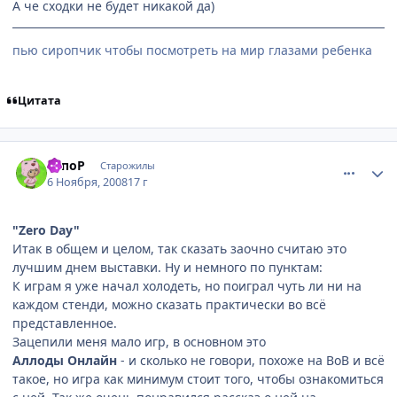
А че сходки не будет никакой да)
пью сиропчик чтобы посмотреть на мир глазами ребенка
Цитата
comment_2184866
Статистика автора
ТопоР
Старожилы
6 Ноября, 2008
17 г
"Zero Day"
Итак в общем и целом, так сказать заочно считаю это
лучшим днем выставки. Ну и немного по пунктам:
К играм я уже начал холодеть, но поиграл чуть ли ни на
каждом стенди, можно сказать практически во всё
представленное.
Зацепили меня мало игр, в основном это
Аллоды Онлайн
- и сколько не говори, похоже на ВоВ и всё
такое, но игра как минимум стоит того, чтобы ознакомиться