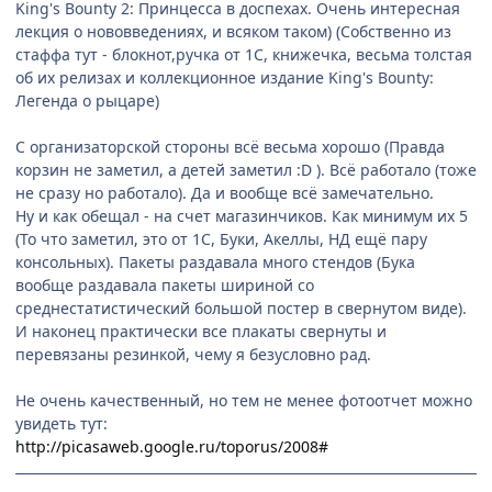
King's Bounty 2: Принцесса в доспехах. Очень интересная
лекция о нововведениях, и всяком таком) (Собственно из
стаффа тут - блокнот,ручка от 1С, книжечка, весьма толстая
об их релизах и коллекционное издание King's Bounty:
Легенда о рыцаре)
С организаторской стороны всё весьма хорошо (Правда
корзин не заметил, а детей заметил :D ). Всё работало (тоже
не сразу но работало). Да и вообще всё замечательно.
Ну и как обещал - на счет магазинчиков. Как минимум их 5
(То что заметил, это от 1С, Буки, Акеллы, НД ещё пару
консольных). Пакеты раздавала много стендов (Бука
вообще раздавала пакеты шириной со
среднестатистический большой постер в свернутом виде).
И наконец практически все плакаты свернуты и
перевязаны резинкой, чему я безусловно рад.
Не очень качественный, но тем не менее фотоотчет можно
увидеть тут:
http://picasaweb.google.ru/toporus/2008#