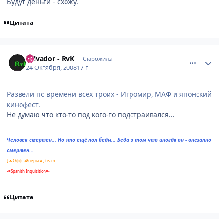
Будут деньги - схожу.
Цитата
comment_2176284
Статистика автора
Salvador - RvK
Старожилы
24 Октября, 2008
17 г
Развели по времени всех троих - Игромир, МАФ и японский
кинофест.
Не думаю что кто-то под кого-то подстраивался...
Человек смертен... Но это ещё пол беды... Беда в том что иногда он - внезапно
смертен...
[ ♣ Оффлайнеры ♣ ] team
-=Spanish Inquisition=-
Цитата