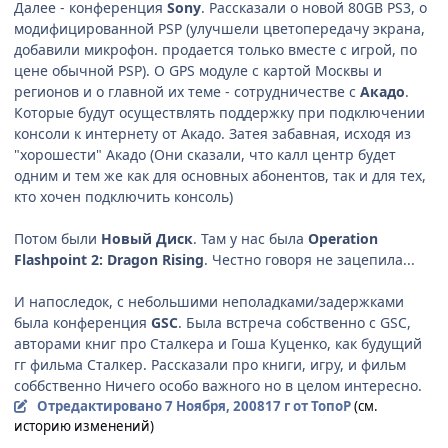
Далее - конференция
Sony
. Рассказали о новой 80GB PS3, о
модифицированной PSP (улучшели цветопередачу экрана,
добавили микрофон. продается только вместе с игрой, по
цене обычной PSP). О GPS модуле с картой Москвы и
регионов и о главной их теме - сотрудничестве с
Акадо
.
Которые будут осуществлять поддержку при подключении
консоли к интернету от Акадо. Затея забавная, исходя из
"хорошести" Акадо (Они сказали, что калл центр будет
одним и тем же как для основных абонентов, так и для тех,
кто хочен подключить консоль)
Потом были
Новый Диск
. Там у нас была
Operation
Flashpoint 2: Dragon Rising
. Честно говоря не зацепила...
И напоследок, с небольшими неполадками/задержками
была конференция
GSC
. Была встреча собственно с GSC,
авторами книг про Сталкера и Гоша Куценко, как будущий
гг фильма Сталкер. Рассказали про книги, игру, и фильм
соббственно Ничего особо важного но в целом интересно.
Отредактировано
7 Ноября, 2008
17 г
от ТопоР
(см.
историю изменений)