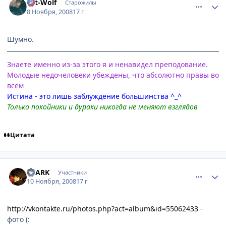
Art-Wolf
Старожилы
8 Ноября, 2008
17 г
Шумно.
Знаете именно из-за этого я и ненавидел преподование.
Молодые недочеловеки убеждены, что абсолютно правы во
всём
Истина - это лишь заблуждение большинства ^_^
Только покойники и дураки никогда не меняют взглядов
Цитата
comment_2186483
Статистика автора
CLARK
Участники
10 Ноября, 2008
17 г
http://vkontakte.ru/photos.php?act=album&id=55062433
-
фото (: