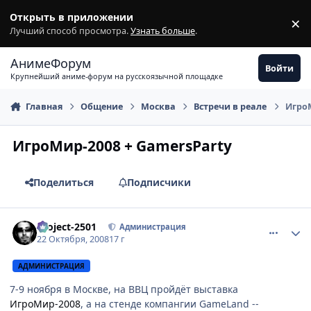
Перейти к содержимому
Открыть в приложении
×
З
Лучший способ просмотра.
Узнать больше
.
АнимеФорум
Войти
Крупнейший аниме-форум на русскоязычной площадке
Главная
Общение
Москва
Встречи в реале
ИгроМ
ИгроМир-2008 + GamersParty
Поделиться
Подписчики
comment_2175211
Статистика автора
Project-2501
Администрация
22 Октября, 2008
17 г
АДМИНИСТРАЦИЯ
7-9 ноября в Москве, на ВВЦ пройдёт выставка
ИгроМир-2008
, а на стенде компангии GameLand --