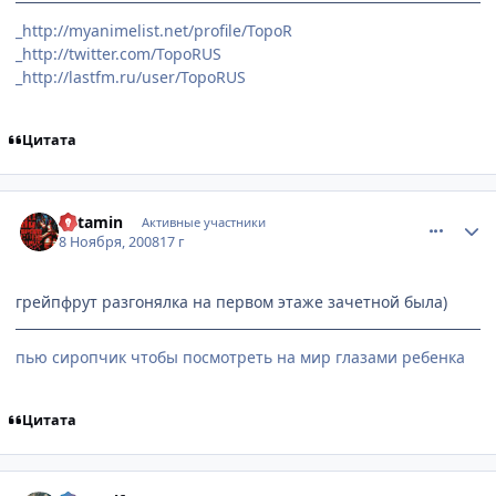
_http://myanimelist.net/profile/TopoR
_http://twitter.com/TopoRUS
_http://lastfm.ru/user/TopoRUS
Цитата
comment_2186117
Статистика автора
Ketamin
Активные участники
8 Ноября, 2008
17 г
грейпфрут разгонялка на первом этаже зачетной была)
пью сиропчик чтобы посмотреть на мир глазами ребенка
Цитата
comment_2186174
Статистика автора