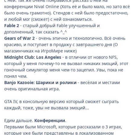
с ней. Так же очень понравился рассказ о ней на
конференции Nival Online (Хоть её и было мало, но зато всё
было очень грамотно). Стендов с ней было предостаточно,
и любой мог (сможет) с ней ознакомиться.
Fable 2
- старый добрый Fable улучшенный и
дополненный, так сказать ^_^
Gears of War 2
- очень эпично и технологично. Всё очень
красиво, и поступает в продажу с завтрашнего дня (О
магазинчиках на ИгроМире ниже)
Midnight Club: Los Angeles
- в отличии от нового NFS,
который у меня почему-то не вызвал никаких эмоций, этот
гоночный симулятор меня чем-то зацепил. Увы, пока не
понял чем.
Banjo Kazooie: Шарики и ролики
- весёлая и местами
очень оригинальная игра.
GTA IV, в консольную версию который сможет сыграть
каждый, тоже, увы не вызвала эмоций...
Едим дальше.
Конференции
.
Первыми были Microsoft, которые рассказали о 3 играх,
которые уже были представлены в локализованном