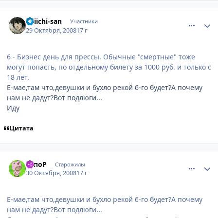
comment_2180075
Статистика автора
Keiichi-san
Участники
29 Октября, 2008
17 г
6 - Бизнес день для прессы. Обычные "смертные" тоже
могут попасть, по отдельному билету за 1000 руб. и только с
18 лет.
Е-мае,там что,девушки и бухло рекой 6-го будет?А почему
нам не дадут?Вот подлюги...
Иду
Цитата
comment_2180487
Статистика автора
ТопоР
Старожилы
30 Октября, 2008
17 г
Е-мае,там что,девушки и бухло рекой 6-го будет?А почему
нам не дадут?Вот подлюги...