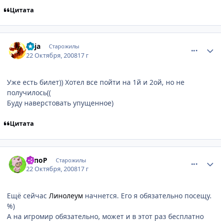
Цитата
comment_2175312
Статистика автора
Enja
Старожилы
22 Октября, 2008
17 г
Уже есть билет)) Хотел все пойти на 1й и 2ой, но не
получилось((
Буду наверстовать упущенное)
Цитата
comment_2175347
Статистика автора
ТопоР
Старожилы
22 Октября, 2008
17 г
Ещё сейчас
Линолеум
начнется. Его я обязательно посещу.
%)
А на игромир обязательно, может и в этот раз бесплатно