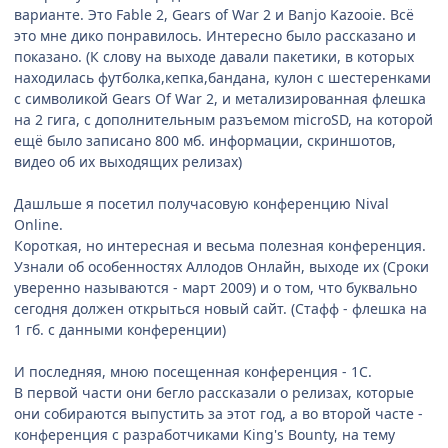
варианте. Это Fable 2, Gears of War 2 и Banjo Kazooie. Всё
это мне дико понравилось. Интересно было рассказано и
показано. (К слову на выходе давали пакетики, в которых
находилась футболка,кепка,бандана, кулон с шестеренками
с символикой Gears Of War 2, и метализированная флешка
на 2 гига, с дополнительным разъемом microSD, на которой
ещё было записано 800 мб. информации, скриншотов,
видео об их выходящих релизах)
Дашльше я посетил получасовую конференцию Nival
Online.
Короткая, но интересная и весьма полезная конференция.
Узнали об особенностях Аллодов Онлайн, выходе их (Сроки
уверенно называются - март 2009) и о том, что буквально
сегодня должен открыться новый сайт. (Стафф - флешка на
1 гб. с данными конференции)
И последняя, мною посещенная конференция - 1С.
В первой части они бегло рассказали о релизах, которые
они собираются выпустить за этот год, а во второй часте -
конференция с разработчиками King's Bounty, на тему