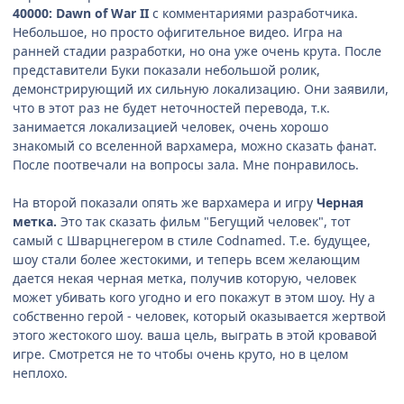
40000: Dawn of War II
с комментариями разработчика.
Небольшое, но просто офигительное видео. Игра на
ранней стадии разработки, но она уже очень крута. После
представители Буки показали небольшой ролик,
демонстрирующий их сильную локализацию. Они заявили,
что в этот раз не будет неточностей перевода, т.к.
занимается локализацией человек, очень хорошо
знакомый со вселенной вархамера, можно сказать фанат.
После поотвечали на вопросы зала. Мне понравилось.
На второй показали опять же вархамера и игру
Черная
метка.
Это так сказать фильм "Бегущий человек", тот
самый с Шварцнегером в стиле Codnamed. Т.е. будущее,
шоу стали более жестокими, и теперь всем желающим
дается некая черная метка, получив которую, человек
может убивать кого угодно и его покажут в этом шоу. Ну а
собственно герой - человек, который оказывается жертвой
этого жестокого шоу. ваша цель, выграть в этой кровавой
игре. Смотрется не то чтобы очень круто, но в целом
неплохо.