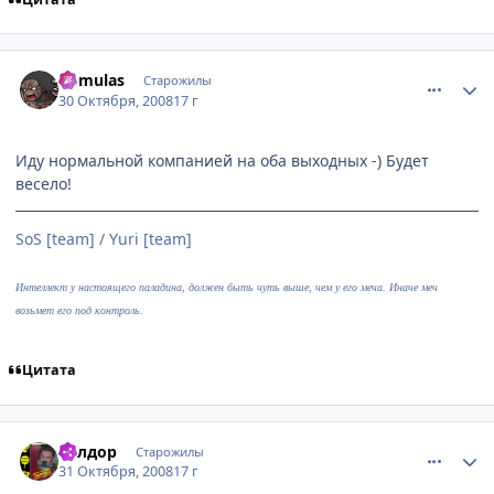
comment_2180666
Статистика автора
Romulas
Старожилы
30 Октября, 2008
17 г
Иду нормальной компанией на оба выходных -) Будет
весело!
SoS [team] / Yuri [team]
Интеллект у настоящего паладина, должен быть чуть выше, чем у его меча. Иначе меч
возьмет его под контроль.
Цитата
comment_2180710
Статистика автора
Гилдор
Старожилы
31 Октября, 2008
17 г