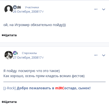
comment_2177857
Статистика автора
Drd6
Участники
26 Октября, 2008
17 г
ой, на Игромир обязательно пойду)))
Цитата
comment_2178682
Статистика автора
Lia
Старожилы
27 Октября, 2008
17 г
Я пойду. посмотрю что это такое)
Как хорошо, осень прям кладезь всяких фестов)
[J-Rock]
Добро пожаловать в
mIRC
остадо, сынок!
Цитата