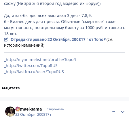
схожу (Не зря ж я второй год модерю их форум))
Да, и как-бы для всех выставка 3 дня - 7,8,9.
6 - Бизнес день для прессы. Обычные "смертные" тоже
могут попасть, по отдельному билету за 1000 руб. и только с
18 лет.
Отредактировано
22 Октября, 2008
17 г
от ТопоР
(см.
историю изменений)
_http://myanimelist.net/profile/TopoR
_http://twitter.com/TopoRUS
_http://lastfm.ru/user/TopoRUS
Цитата
comment_2175445
Статистика автора
Samael-sama
Старожилы
22 Октября, 2008
17 г