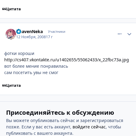
Цитата
comment_2187594
Статистика автора
HeavenNeka
Участники
12 Ноября, 2008
17 г
фотки хороши
http://cs407.vkontakte.ru/u1402655/55062433/x_22fbc73a.jpg
вот более мение понравилась
сам посетить увы не смог
Цитата
Присоединяйтесь к обсуждению
Вы можете опубликовать сейчас и зарегистрироваться
позже. Если у вас есть аккаунт,
войдите сейчас
, чтобы
публиковать с вашего аккаунта.