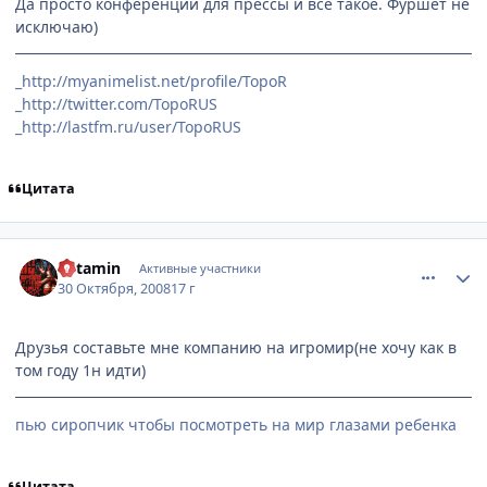
Да просто конференции для прессы и всё такое. Фуршет не
исключаю)
_http://myanimelist.net/profile/TopoR
_http://twitter.com/TopoRUS
_http://lastfm.ru/user/TopoRUS
Цитата
comment_2180639
Статистика автора
Ketamin
Активные участники
30 Октября, 2008
17 г
Друзья составьте мне компанию на игромир(не хочу как в
том году 1н идти)
пью сиропчик чтобы посмотреть на мир глазами ребенка
Цитата