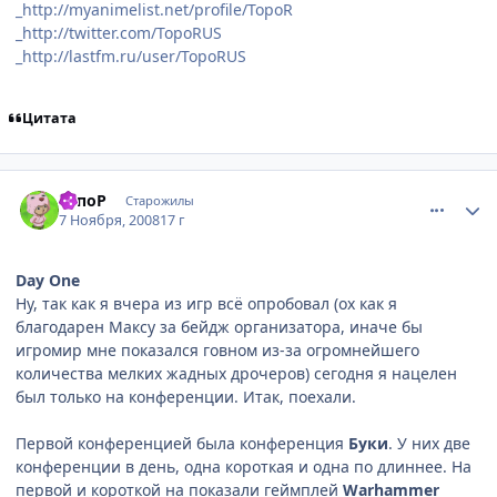
_http://myanimelist.net/profile/TopoR
_http://twitter.com/TopoRUS
_http://lastfm.ru/user/TopoRUS
Цитата
comment_2185601
Статистика автора
ТопоР
Старожилы
7 Ноября, 2008
17 г
Day One
Ну, так как я вчера из игр всё опробовал (ох как я
благодарен Максу за бейдж организатора, иначе бы
игромир мне показался говном из-за огромнейшего
количества мелких жадных дрочеров) сегодня я нацелен
был только на конференции. Итак, поехали.
Первой конференцией была конференция
Буки
. У них две
конференции в день, одна короткая и одна по длиннее. На
первой и короткой на показали геймплей
Warhammer