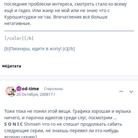
последние проблески интереса, смотреть стало ко всему
ещё и гадко. Или жанр не мой или не знаю что с
Курошитсуджи не так. Впечатления всё больше
негативные.
[/color][/b]
[b]Пионэры, идите в жопу! (с)[/b]
Цитата
comment_2174414
Статистика автора
good-time
Старожилы
20 Октября, 2008
17 г
Тоже пока не понял этой вещи. Графика хорошая и музыка
ничего, и парочка идиотов среди слуг, посмотрим ...
S O N I C
Shinsen что-то не спешат продолжать сабить
следующие серии, не знаешь перевел ли кто-нибудь
вторую серию?