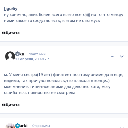
Jjgu4iy
ну конечно, алик более всего всего всего)))) но то что между
ними какое то сходство есть, в этом не откажусь
Цитата
comment_2236236
Статистика автора
Ikku
Участники
13 Апреля, 2009
17 г
м. У меня сестра(19 лет) фанатеет по этому аниме да и ещё,
видимо, так прочувствовалась,что плакала в конце..)
моё мнение, типичное аниме для девочек. хотя, могу
ошибаться. полностью не смотрела
Цитата
comment_2236498
Статистика автора
sparki
Старожилы