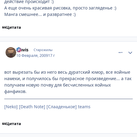
действие происходит :)
А еще очень красивая рисовка, просто загляденье :)
Манга смешнее... и развратнее :)
Цитата
comment_2228442
Статистика автора
klavis
Старожилы
10 Февраля, 2009
17 г
вот вырезать бы из него весь дуратский юмор, все яойные
намеки, и получилось бы прекрасное произведение... а так
получаем новую почву для бесчисленных яойных
фанфиков.
[Neko] [Death Note] [Слааденькое] teams
Цитата