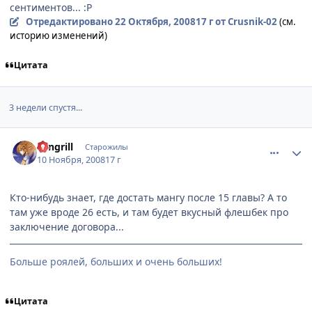
сентиментов... :P
Отредактировано
22 Октября, 2008
17 г
от Crusnik-02
(см.
историю изменений)
Цитата
3 недели спустя...
comment_2186460
Статистика автора
Sangrill
Старожилы
10 Ноября, 2008
17 г
Кто-нибудь знает, где достать мангу после 15 главы? А то
там уже вроде 26 есть, и там будет вкусный флешбек про
заключение договора...
Больше роялей, больших и очень больших!
Цитата