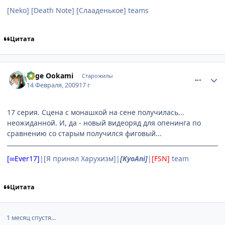
[Neko] [Death Note] [Слааденькое] teams
Цитата
comment_2229669
Статистика автора
Kage Ookami
Старожилы
14 Февраля, 2009
17 г
17 серия. Сцена с монашкой на сене получилась...
неожиданной. И, да - новый видеоряд для опенинга по
сравнению со старым получился фиговый...
[∞Ever17]
|[Я принял Харухизм]|
[KyoAni]
|
[FSN]
team
Цитата
1 месяц спустя...