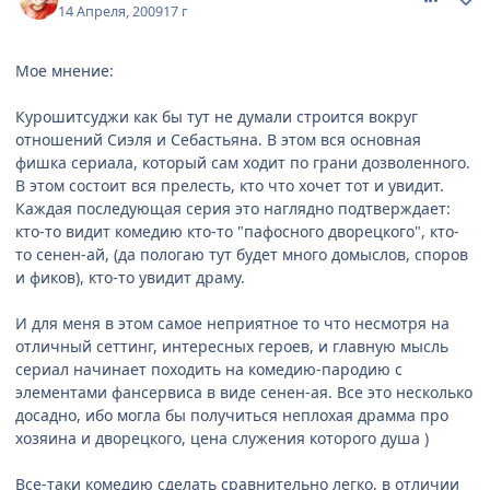
14 Апреля, 2009
17 г
Мое мнение:
Курошитсуджи как бы тут не думали строится вокруг
отношений Сиэля и Себастьяна. В этом вся основная
фишка сериала, который сам ходит по грани дозволенного.
В этом состоит вся прелесть, кто что хочет тот и увидит.
Каждая последующая серия это наглядно подтверждает:
кто-то видит комедию кто-то "пафосного дворецкого", кто-
то сенен-ай, (да пологаю тут будет много домыслов, споров
и фиков), кто-то увидит драму.
И для меня в этом самое неприятное то что несмотря на
отличный сеттинг, интересных героев, и главную мысль
сериал начинает походить на комедию-пародию с
элементами фансервиса в виде сенен-ая. Все это несколько
досадно, ибо могла бы получиться неплохая драмма про
хозяина и дворецкого, цена служения которого душа )
Все-таки комедию сделать сравнительно легко, в отличии