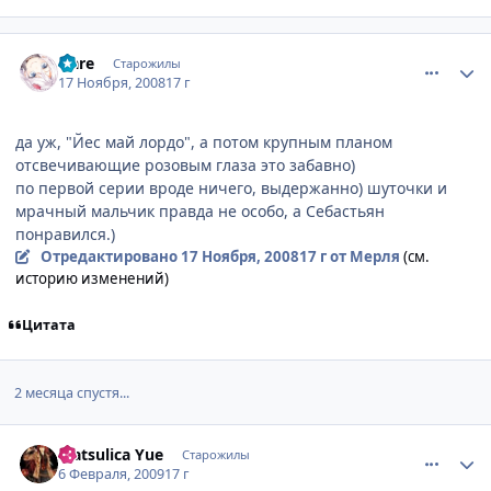
comment_2190463
Статистика автора
Hare
Старожилы
17 Ноября, 2008
17 г
да уж, "Йес май лордо", а потом крупным планом
отсвечивающие розовым глаза это забавно)
по первой серии вроде ничего, выдержанно) шуточки и
мрачный мальчик правда не особо, а Себастьян
понравился.)
Отредактировано
17 Ноября, 2008
17 г
от Мерля
(см.
историю изменений)
Цитата
2 месяца спустя...
comment_2227356
Статистика автора
Matsulica Yue
Старожилы
6 Февраля, 2009
17 г