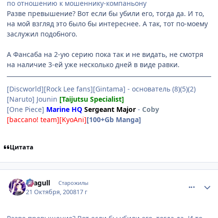
по отношению к мошеннику-компаньону
Разве превышение? Вот если бы убили его, тогда да. И то,
на мой взгляд это было бы интереснее. А так, тот по-моему
заслужил подобного.
А Фансаба на 2-ую серию пока так и не видать, не смотря
на наличие 3-ей уже несколько дней в виде равки.
[Discworld][Rock Lee fans][Gintama] - основатель (8)(5)(2)
[Naruto] Jounin
[Taijutsu Specialist]
[One Piece]
Marine HQ
Sergeant Major
-
Coby
[baccano! team][KyoAni]
[100+Gb Manga]
Цитата
comment_2174957
Статистика автора
Seagull
Старожилы
21 Октября, 2008
17 г