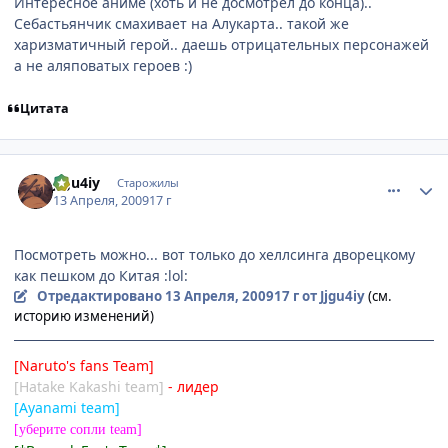
Интересное аниме (хоть и не досмотрел до конца)..
Себастьянчик смахивает на Алукарта.. такой же
харизматичный герой.. даешь отрицательных персонажей
а не аляповатых героев :)
Цитата
comment_2236079
Статистика автора
Jjgu4iy
Старожилы
13 Апреля, 2009
17 г
Посмотреть можно... вот только до хеллсинга дворецкому
как пешком до Китая :lol:
Отредактировано
13 Апреля, 2009
17 г
от Jjgu4iy
(см.
историю изменений)
[Naruto's fans Team]
[Hatake Kakashi team]
- лидер
[Ayanami team]
[уберите сопли team]