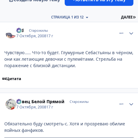
П
СТРАНИЦА 1 ИЗ 12
ДАЛЕЕ
comment_2167576
Статистика автора
Old
Старожилы
7 Октября, 2008
17 г
Чувствую..... Что-то будет. Глумурные Себастьяны в чёрном,
они как летающие девочки с пулемётами. Стрельба на
поражение с близкой дистанции.
Цитата
comment_2167793
Статистика автора
Певец Белой Прямой
Старожилы
7 Октября, 2008
17 г
Обязательно буду смотреть-с. Хотя и прозреваю обилие
яойных фанфиков.