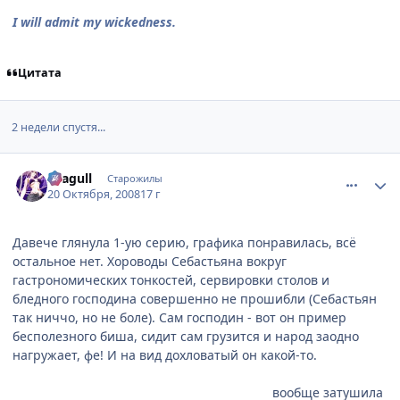
I will admit my wickedness.
Цитата
2 недели спустя...
comment_2174359
Статистика автора
Seagull
Старожилы
20 Октября, 2008
17 г
Давече глянула 1-ую серию, графика понравилась, всё
остальное нет. Хороводы Себастьяна вокруг
гастрономических тонкостей, сервировки столов и
бледного господина совершенно не прошибли (Себастьян
так ниччо, но не боле). Сам господин - вот он пример
бесполезного биша, сидит сам грузится и народ заодно
нагружает, фе! И на вид дохловатый он какой-то.
Превышение карательных мер
неоправданная жестокость
по отношению к мошеннику-компаньону
вообще затушила