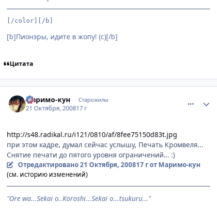
[/color][/b]
[b]Пионэры, идите в жопу! (с)[/b]
Цитата
comment_2174966
Статистика автора
Маримо-кун
Старожилы
21 Октября, 2008
17 г
http://s48.radikal.ru/i121/0810/af/8fee75150d83t.jpg
при этом кадре, думал сейчас услышу, Печать Кромвеля...
Снятие печати до пятого уровня ограничений… :)
Отредактировано
21 Октября, 2008
17 г
от Маримо-кун
(см. историю изменений)
"Ore wa...Sekai o..Koroshi...Sekai o...tsukuru..."