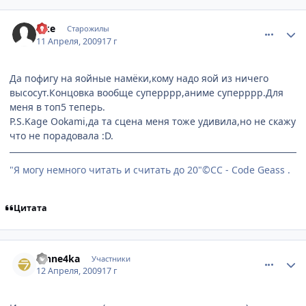
comment_2234710
Статистика автора
Oke
Старожилы
11 Апреля, 2009
17 г
Да пофигу на яойные намёки,кому надо яой из ничего
высосут.Концовка вообще суперррр,аниме суперррр.Для
меня в топ5 теперь.
P.S.Kage Ookami,да та сцена меня тоже удивила,но не скажу
что не порадовала :D.
"Я могу немного читать и считать до 20"©CC - Code Geass .
Цитата
comment_2235383
Статистика автора
Vinne4ka
Участники
12 Апреля, 2009
17 г