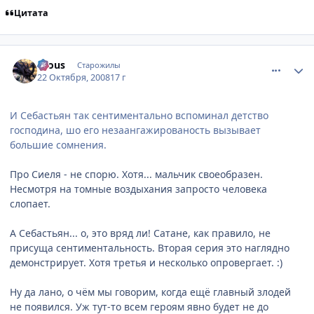
Цитата
comment_2175089
Статистика автора
Crous
Старожилы
22 Октября, 2008
17 г
И Себастьян так сентиментально вспоминал детство
господина, шо его незаангажированость вызывает
большие сомнения.
Про Сиеля - не спорю. Хотя... мальчик своеобразен.
Несмотря на томные воздыхания запросто человека
слопает.
А Себастьян... о, это вряд ли! Сатане, как правило, не
присуща сентиментальность. Вторая серия это наглядно
демонстрирует. Хотя третья и несколько опровергает. :)
Ну да лано, о чём мы говорим, когда ещё главный злодей
не появился. Уж тут-то всем героям явно будет не до