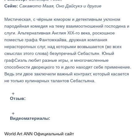
Сейю:
Сакамото Маая, Оно Дайсукэ и другие
Мистическая, с чёрным юмором и детективным уклоном
пародийная комедия на тему взаимоотношений господина и
слуги. Альтернативная Англия XIX-го века, роскошное
поместье графа Фантомхайва, дружная компания
нерасторопных слуг, над которыми возвышается (во всех
смыслах этого слова) безупречный Себастьян. Юный
графСиэль любит разные игры, и многочисленные
способности дворецкого то и дело находят себе применение.
Ведь эти двое заключили важный контракт, который касается
не только кулинарных талантов Себастьяна.
Отзыв:
Видеоматериалы:
World Art
ANN
Официальный сайт