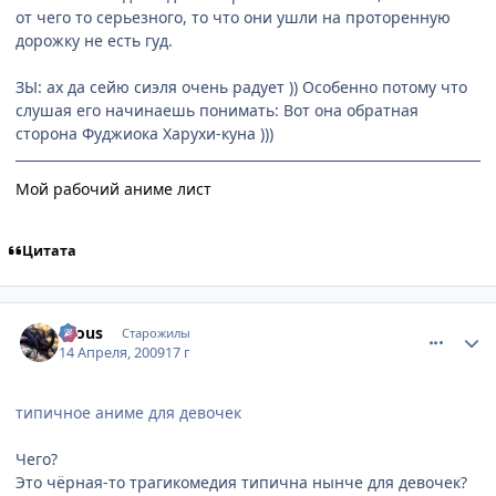
от чего то серьезного, то что они ушли на проторенную
дорожку не есть гуд.
ЗЫ: ах да сейю сиэля очень радует )) Особенно потому что
слушая его начинаешь понимать: Вот она обратная
сторона Фуджиока Харухи-куна )))
Мой рабочий аниме лист
Цитата
comment_2236500
Статистика автора
Crous
Старожилы
14 Апреля, 2009
17 г
типичное аниме для девочек
Чего?
Это чёрная-то трагикомедия типична нынче для девочек?