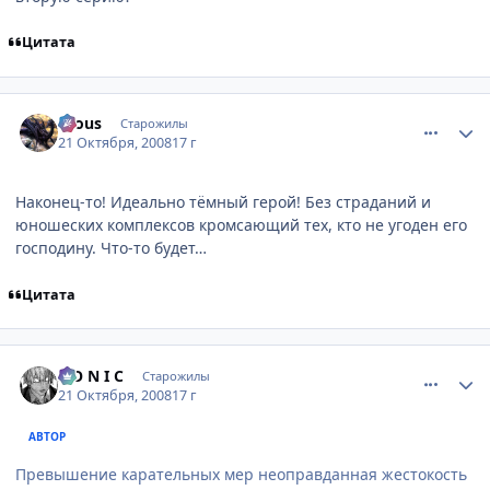
Цитата
comment_2174488
Статистика автора
Crous
Старожилы
21 Октября, 2008
17 г
Наконец-то! Идеально тёмный герой! Без страданий и
юношеских комплексов кромсающий тех, кто не угоден его
господину. Что-то будет…
Цитата
comment_2174490
Статистика автора
S O N I C
Старожилы
21 Октября, 2008
17 г
АВТОР
Превышение карательных мер неоправданная жестокость