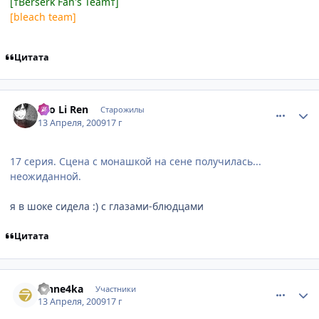
[†Berserk Fan's Team†]
[bleach team]
Цитата
comment_2236098
Статистика автора
Yao Li Ren
Старожилы
13 Апреля, 2009
17 г
17 серия. Сцена с монашкой на сене получилась...
неожиданной.
я в шоке сидела :) с глазами-блюдцами
Цитата
comment_2236234
Статистика автора
Vinne4ka
Участники
13 Апреля, 2009
17 г