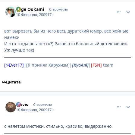
comment_2228473
Статистика автора
Kage Ookami
Старожилы
10 Февраля, 2009
17 г
вот вырезать бы из него весь дуратский юмор, все яойные
намеки
И что тогда останется?) Разве что банальный детективчик.
Уж лучше так)
[∞Ever17]
|[Я принял Харухизм]|
[KyoAni]
|
[FSN]
team
Цитата
comment_2228617
Статистика автора
klavis
Старожилы
10 Февраля, 2009
17 г
с налетом мистики. стильно, красиво, выдержанно.