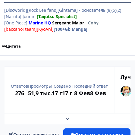
[Discworld][Rock Lee fans][Gintama] - основатель (8)(5)(2)
[Naruto] Jounin
[Taijutsu Specialist]
[One Piece]
Marine HQ
Sergeant Major
-
Coby
[baccano! team][KyoAni]
[100+Gb Manga]
Цитата
Лучш
Ответов
Просмотры
Создано
Последний ответ
276
51,9 тыс.
17 г
17 г
8 Фев
8 Фев
Развернуть обзор темы
Создать новую тему
Ответить на эту тему