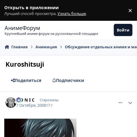
Перейти к содержимому
Открыть в приложении
×
З
Лучший способ просмотра.
Узнать больше
.
АнимеФорум
Войти
Крупнейший аниме-форум на русскоязычной площадке
Главная
Анимация
Обсуждение отдельных аниме и м
Kuroshitsuji
Поделиться
Подписчики
comment_2167510
Статистика автора
S O N I C
Старожилы
7 Октября, 2008
17 г