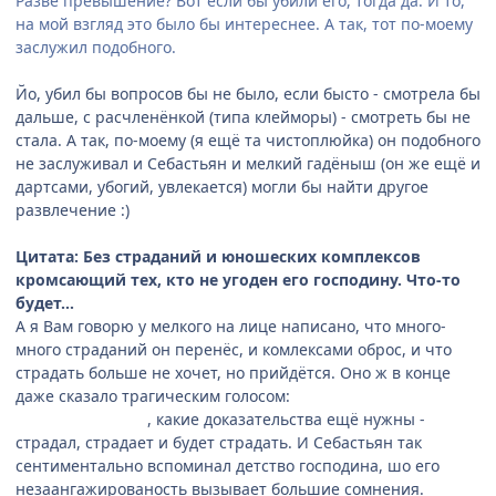
Разве превышение? Вот если бы убили его, тогда да. И то,
на мой взгляд это было бы интереснее. А так, тот по-моему
заслужил подобного.
Йо, убил бы вопросов бы не было, если бысто - смотрела бы
дальше, с расчленёнкой (типа клейморы) - смотреть бы не
стала. А так, по-моему (я ещё та чистоплюйка) он подобного
не заслуживал и Себастьян и мелкий гадёныш (он же ещё и
дартсами, убогий, увлекается) могли бы найти другое
развлечение :)
Цитата: Без страданий и юношеских комплексов
кромсающий тех, кто не угоден его господину. Что-то
будет…
А я Вам говорю у мелкого на лице написано, что много-
много страданий он перенёс, и комлексами оброс, и что
страдать больше не хочет, но прийдётся. Оно ж в конце
даже сказало трагическим голосом:
"Есть то, что потеряв,
уже не вернёшь"
, какие доказательства ещё нужны -
страдал, страдает и будет страдать. И Себастьян так
сентиментально вспоминал детство господина, шо его
незаангажированость вызывает большие сомнения.