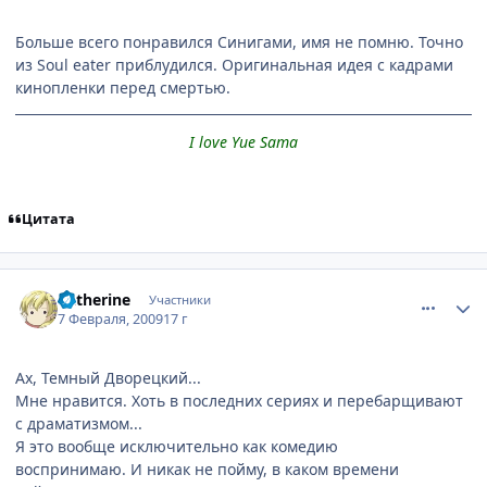
Больше всего понравился Синигами, имя не помню. Точно
из Soul eater приблудился. Оригинальная идея с кадрами
кинопленки перед смертью.
I love Yue Sama
Цитата
comment_2227523
Статистика автора
Katherine
Участники
7 Февраля, 2009
17 г
Ах, Темный Дворецкий...
Мне нравится. Хоть в последних сериях и перебарщивают
с драматизмом...
Я это вообще исключительно как комедию
воспринимаю. И никак не пойму, в каком времени