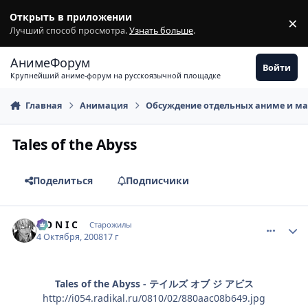
Перейти к содержимому
Открыть в приложении
×
З
Лучший способ просмотра.
Узнать больше
.
АнимеФорум
Войти
Крупнейший аниме-форум на русскоязычной площадке
Главная
Анимация
Обсуждение отдельных аниме и м
Tales of the Abyss
Поделиться
Подписчики
comment_2165805
Статистика автора
S O N I C
Старожилы
4 Октября, 2008
17 г
Tales of the Abyss - テイルズ オブ ジ アビス
http://i054.radikal.ru/0810/02/880aac08b649.jpg