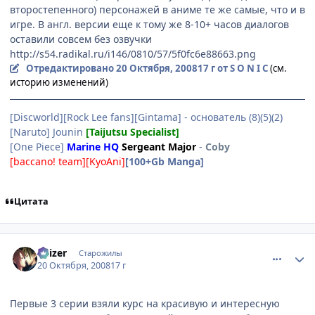
второстепенного) персонажей в аниме те же самые, что и в
игре. В англ. версии еще к тому же 8-10+ часов диалогов
оставили совсем без озвучки
http://s54.radikal.ru/i146/0810/57/5f0fc6e88663.png
Отредактировано
20 Октября, 2008
17 г
от S O N I C
(см.
историю изменений)
[Discworld][Rock Lee fans][Gintama] - основатель (8)(5)(2)
[Naruto] Jounin
[Taijutsu Specialist]
[One Piece]
Marine HQ
Sergeant Major
-
Coby
[baccano! team][KyoAni]
[100+Gb Manga]
Цитата
comment_2174356
Статистика автора
Kaizer
Старожилы
20 Октября, 2008
17 г
Первые 3 серии взяли курс на красивую и интересную