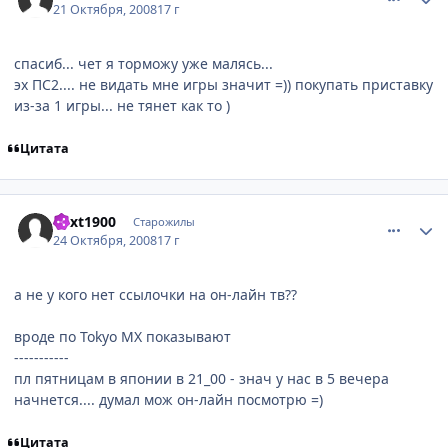
21 Октября, 2008
17 г
cпасиб... чет я торможу уже малясь...
эх ПС2.... не видать мне игры значит =)) покупать приставку
из-за 1 игры... не тянет как то )
Цитата
comment_2176512
Статистика автора
next1900
Старожилы
24 Октября, 2008
17 г
а не у кого нет ссылочки на он-лайн тв??
вроде по Tokyo MX показывают
-----------
пл пятницам в японии в 21_00 - знач у нас в 5 вечера
начнется.... думал мож он-лайн посмотрю =)
Цитата