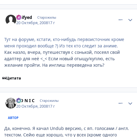
comment_2174113
Статистика автора
Deifyed
Старожилы
20 Октября, 2008
17 г
Тут на форуме, кстати, кто-нибудь первоисточник кроме
меня проходил вообще ?) Из тех кто следит за аниме.
Как назло, вчера, путешествуя с сонькой, посеял свой
адаптер для неё <_< Если новый отыщу/куплю, есть
желание пройти. На инглиш переведена хоть?
Цитата
comment_2174117
Статистика автора
S O N I C
Старожилы
20 Октября, 2008
17 г
АВТОР
Да, конечно. Я качал Undub версию, с яп. голосами / англ.
текстом. Сейю еще хорошо, что у всех (кроме одного