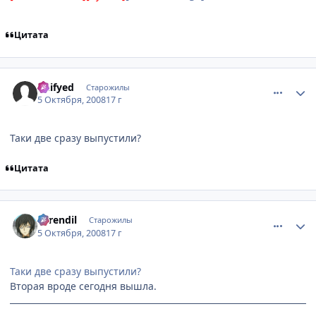
Цитата
comment_2166351
Статистика автора
Deifyed
Старожилы
5 Октября, 2008
17 г
Таки две сразу выпустили?
Цитата
comment_2166826
Статистика автора
earendil
Старожилы
5 Октября, 2008
17 г
Таки две сразу выпустили?
Вторая вроде сегодня вышла.