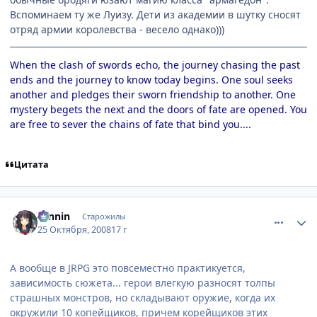
Вспоминаем ту же Луизу. Дети из академии в шутку сносят
отряд армии королевства - весело однако)))
When the clash of swords echo, the journey chasing the past
ends and the journey to know today begins. One soul seeks
another and pledges their sworn friendship to another. One
mystery begets the next and the doors of fate are opened. You
are free to sever the chains of fate that bind you....
Цитата
comment_2177145
Статистика автора
ronnin
Старожилы
25 Октября, 2008
17 г
А вообще в JRPG это повсеместно практикуется,
зависимость сюжета... герои влегкую разносят толпы
страшных монстров, но складывают оружие, когда их
окружили 10 копейщиков, причем корейщиков этих