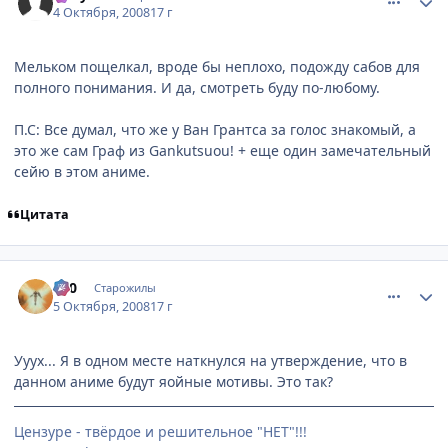
4 Октября, 2008
17 г
Мельком пощелкал, вроде бы неплохо, подожду сабов для
полного понимания. И да, смотреть буду по-любому.
П.С: Все думал, что же у Ван Грантса за голос знакомый, а
это же сам Граф из Gankutsuou! + еще один замечательный
сейю в этом аниме.
Цитата
comment_2166298
Статистика автора
000
Старожилы
5 Октября, 2008
17 г
Ууух... Я в одном месте наткнулся на утверждение, что в
данном аниме будут яойные мотивы. Это так?
Цензуре - твёрдое и решительное "НЕТ"!!!