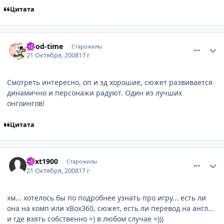
Цитата
comment_2174982
Статистика автора
good-time
Старожилы
21 Октября, 2008
17 г
Смотреть интересно, оп и эд хорошие, сюжет развивается
динамично и персонажи радуют. Один из лучших
онгоингов!
Цитата
comment_2174984
Статистика автора
next1900
Старожилы
21 Октября, 2008
17 г
хм... хотелось бы по подробнее узнать про игру... есть ли
она на комп или xBox360, сюжет, есть ли перевод на англ...
и где взять собственно =) в любом случае =)))