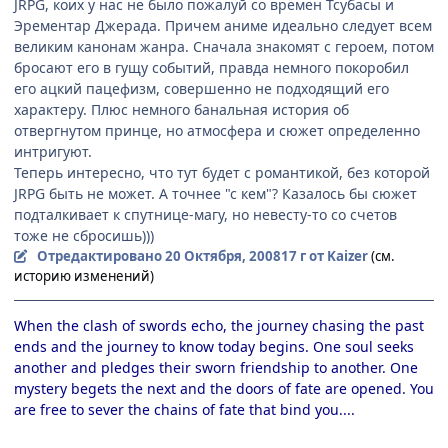
JRPG, коих у нас не было пожалуй со времен Тсубасы и
Эрементар Джерада. Причем аниме идеально следует всем
великим канонам жанра. Сначала знакомят с героем, потом
бросают его в гущу событий, правда немного покоробил
его ацкий пацефизм, совершенно не подходящий его
характеру. Плюс немного банальная история об
отвергнутом принце, но атмосфера и сюжет определенно
интригуют.
Теперь интересно, что тут будет с романтикой, без которой
JRPG быть не может. А точнее "с кем"? Казалось бы сюжет
подталкивает к спутнице-магу, но невесту-то со счетов
тоже не сбросишь)))
Отредактировано
20 Октября, 2008
17 г
от Kaizer
(см.
историю изменений)
When the clash of swords echo, the journey chasing the past
ends and the journey to know today begins. One soul seeks
another and pledges their sworn friendship to another. One
mystery begets the next and the doors of fate are opened. You
are free to sever the chains of fate that bind you....