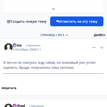
Развернуть обзор темы
Создать новую тему
Ответить на эту тему
П
СТРАНИЦА 1 ИЗ 4
ДАЛЕЕ
comment_2165809
Статистика автора
Littm
Старожилы
4 Октября, 2008
17 г
Я лично не смотрел, жду сабов, но знакомый уже успел
оценить. Вроде, получилось пока неплохо.
Цитата
comment_2165814
Статистика автора
Deifyed
Старожилы