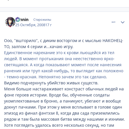
comment_2177054
Статистика автора
ronnin
Старожилы
25 Октября, 2008
17 г
Ооо, "вшторило", с диким восторгом и с мыслью НАКОНЕЦ-
ТО, залпом 4 серии и...качаю игру.
Единственное нарекание это к крови льющейся из тел
людей. В момент протыкания она неестественно ярко-
светящаяся. А когда показывают момент после нанесения
ранения или труп какой-нибудь, то выглядит как положено
- темно-красная. Непонятно зачем это так сделано.
Видимо подчеркнуть убийство живых существ.
Меня больше настараживает констраст обычных людей на
фоне героев истории. Вроде бы, обученные солдаты
укомплектованые в броню, а паникуют, убегают и вообще
дохнут пачками. При этом у меня всплывает в голове один
эпизод из финал фэнтэзи 8, когда два сада приземлились
рядом и там была массовая битва между нашими и ихними.
Хотя поглядеть удалось всего несколько секунд, но там