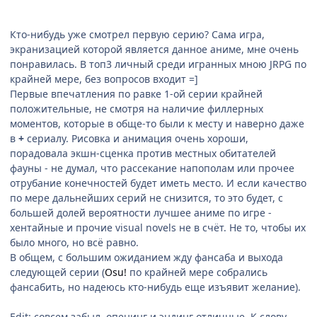
Кто-нибудь уже смотрел первую серию? Сама игра,
экранизацией которой является данное аниме, мне очень
понравилась. В топ3 личный среди игранных мною JRPG по
крайней мере, без вопросов входит =]
Первые впечатления по равке 1-ой серии крайней
положительные, не смотря на наличие филлерных
моментов, которые в обще-то были к месту и наверно даже
в
+
сериалу. Рисовка и анимация очень хороши,
порадовала экшн-сценка против местных обитателей
фауны - не думал, что рассекание напополам или прочее
отрубание конечностей будет иметь место. И если качество
по мере дальнейших серий не снизится, то это будет, с
большей долей вероятности лучшее аниме по игре -
хентайные и прочие visual novels не в счёт. Не то, чтобы их
было много, но всё равно.
В общем, с большим ожиданием жду фансаба и выхода
следующей серии (
Osu!
по крайней мере собрались
фансабить, но надеюсь кто-нибудь еще изъявит желание).
Edit: совсем забыл, опенинг и эндинг отличные. К слову,