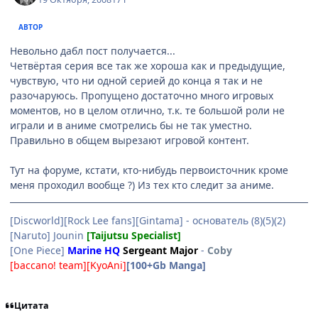
АВТОР
Невольно дабл пост получается...
Четвёртая серия все так же хороша как и предыдущие,
чувствую, что ни одной серией до конца я так и не
разочаруюсь. Пропущено достаточно много игровых
моментов, но в целом отлично, т.к. те большой роли не
играли и в аниме смотрелись бы не так уместно.
Правильно в общем вырезают игровой контент.
Тут на форуме, кстати, кто-нибудь первоисточник кроме
меня проходил вообще ?) Из тех кто следит за аниме.
[Discworld][Rock Lee fans][Gintama] - основатель (8)(5)(2)
[Naruto] Jounin
[Taijutsu Specialist]
[One Piece]
Marine HQ
Sergeant Major
-
Coby
[baccano! team][KyoAni]
[100+Gb Manga]
Цитата