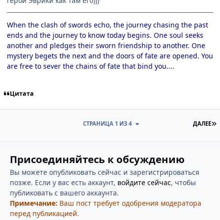
герой Эврики как там его)))
When the clash of swords echo, the journey chasing the past
ends and the journey to know today begins. One soul seeks
another and pledges their sworn friendship to another. One
mystery begets the next and the doors of fate are opened. You
are free to sever the chains of fate that bind you....
Цитата
П
СТРАНИЦА 1 ИЗ 4
ДАЛЕЕ
Присоединяйтесь к обсуждению
Вы можете опубликовать сейчас и зарегистрироваться
позже. Если у вас есть аккаунт,
войдите сейчас
, чтобы
публиковать с вашего аккаунта.
Примечание:
Ваш пост требует одобрения модератора
перед публикацией.