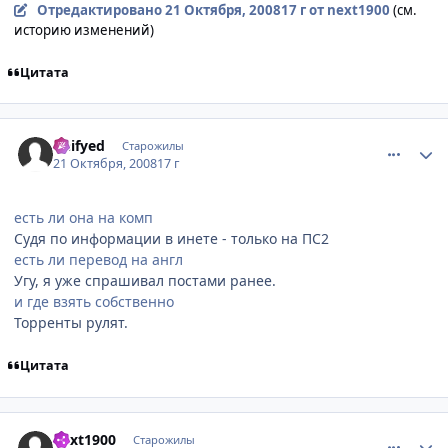
Отредактировано
21 Октября, 2008
17 г
от next1900
(см.
историю изменений)
Цитата
comment_2174990
Статистика автора
Deifyed
Старожилы
21 Октября, 2008
17 г
есть ли она на комп
Судя по информации в инете - только на ПС2
есть ли перевод на англ
Угу, я уже спрашивал постами ранее.
и где взять собственно
Торренты рулят.
Цитата
comment_2174992
Статистика автора
next1900
Старожилы