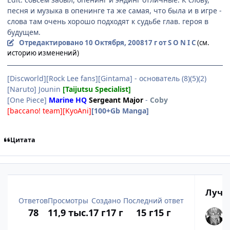
песня и музыка в опенинге та же самая, что была и в игре -
слова там очень хорошо подходят к судьбе глав. героя в
будущем.
Отредактировано
10 Октября, 2008
17 г
от S O N I C
(см.
историю изменений)
[Discworld][Rock Lee fans][Gintama] - основатель (8)(5)(2)
[Naruto] Jounin
[Taijutsu Specialist]
[One Piece]
Marine HQ
Sergeant Major
-
Coby
[baccano! team][KyoAni]
[100+Gb Manga]
Цитата
Лучш
Ответов
Просмотры
Создано
Последний ответ
78
11,9 тыс.
17 г
17 г
15 г
15 г