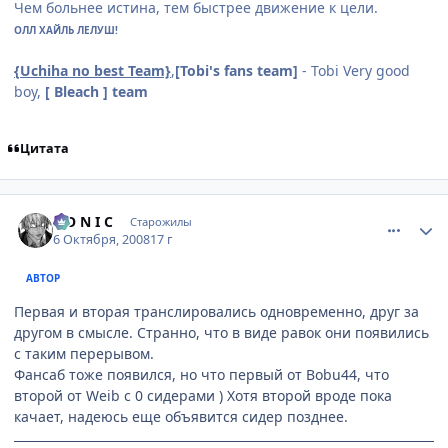
Чем больнее истина, тем быстрее движение к цели.
ОЛЛ ХАЙЛЬ ЛЕЛУШ!
{Uchiha no best Team}
,
[Tobi's fans team]
- Tobi Very good
boy,
[ Bleach ] team
Цитата
comment_2166980
Статистика автора
S O N I C
Старожилы
6 Октября, 2008
17 г
АВТОР
Первая и вторая транслировались одновременно, друг за
другом в смысле. Странно, что в виде равок они появились
с таким перерывом.
Фансаб тоже появился, но что первый от Bobu44, что
второй от Weib с 0 сидерами ) Хотя второй вроде пока
качает, надеюсь еще объявится сидер позднее.