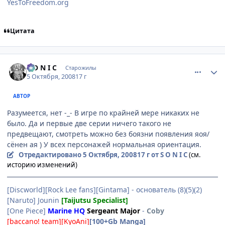
YesToFreedom.org
Цитата
comment_2166349
Статистика автора
S O N I C
Старожилы
5 Октября, 2008
17 г
АВТОР
Разумеется, нет -_- В игре по крайней мере никаких не
было. Да и первые две серии ничего такого не
предвещают, смотреть можно без боязни появления яоя/
сёнен ая ) У всех персонажей нормальная ориентация.
Отредактировано
5 Октября, 2008
17 г
от S O N I C
(см.
историю изменений)
[Discworld][Rock Lee fans][Gintama] - основатель (8)(5)(2)
[Naruto] Jounin
[Taijutsu Specialist]
[One Piece]
Marine HQ
Sergeant Major
-
Coby
[baccano! team][KyoAni]
[100+Gb Manga]