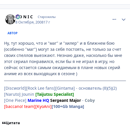
comment_2168073
Статистика автора
S O N I C
Старожилы
8 Октября, 2008
17 г
АВТОР
Ну, тут хорошо, что и "маг" и "хилер" и в ближнем бою
(особенно "маг") могут за себя постоять, не только за счет
своих спеллов выезжают. Незнаю даже, насколько бы мне
этот сериал понравился, если бы я не играл в игру, но
сейчас остается самым ожидаемым в плане новых серий
аниме из всех выходящих в сезоне )
[Discworld][Rock Lee fans][Gintama] - основатель (8)(5)(2)
[Naruto] Jounin
[Taijutsu Specialist]
[One Piece]
Marine HQ
Sergeant Major
-
Coby
[baccano! team][KyoAni]
[100+Gb Manga]
Цитата