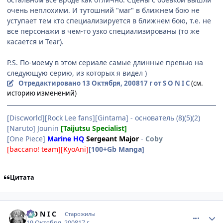
очень неплохими. И тутошний "маг" в ближнем бою не
уступает тем кто специализируется в ближнем бою, т.е. не
все персонажи в чем-то узко специализированы (то же
касается и Tear).
P.S. По-моему в этом сериале самые длинные превью на
следующую серию, из которых я видел )
Отредактировано
13 Октября, 2008
17 г
от S O N I C
(см.
историю изменений)
[Discworld][Rock Lee fans][Gintama] - основатель (8)(5)(2)
[Naruto] Jounin
[Taijutsu Specialist]
[One Piece]
Marine HQ
Sergeant Major
-
Coby
[baccano! team][KyoAni]
[100+Gb Manga]
Цитата
comment_2173958
Статистика автора
S O N I C
Старожилы
19 Октября, 2008
17 г