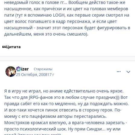
неведомый голос в голове гг... Вообщем действо такое-же
насыщенное, как причёски и их цвет на головах мемберов
пати (тут я вспоминаю LOGH, как первые серии смотрел на
цвет волос попавшего в кадр персонажа, и если цвет
насыщенный - значит этот персонаж будет фигурировать в
дальнейшем, меня это очень смешило).
Цитата
comment_2177156
Статистика автора
Kaizer
Старожилы
25 Октября, 2008
17 г
Я в игру не играл, но аниме едйствительно очень яркое.
Так что для JRPG-фанов это в любом случае праздник))) Вот
правда сабят его как-то медленно, ну да подождать можно.
И все-таки хочется пинок отвесить в сторону героя. По-
моему с его пацефизмом авторы перестарались.
Монстряков кромсал влегкую, а врага-человека зарезать -
просто психологический шок. Ну прям Синдзи... ну или