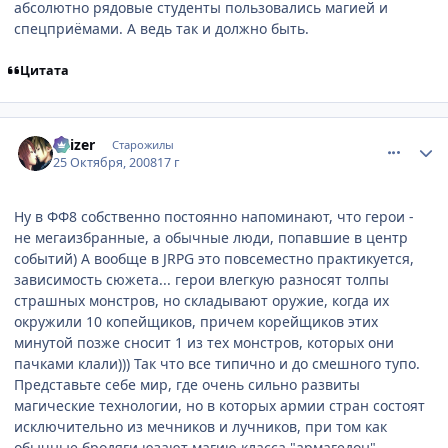
абсолютно рядовые студенты пользовались магией и
спецприёмами. А ведь так и должно быть.
Цитата
comment_2177123
Статистика автора
Kaizer
Старожилы
25 Октября, 2008
17 г
Ну в ФФ8 собственно постоянно напоминают, что герои -
не мегаизбранные, а обычные люди, попавшие в центр
событий) А вообще в JRPG это повсеместно практикуется,
зависимость сюжета... герои влегкую разносят толпы
страшных монстров, но складывают оружие, когда их
окружили 10 копейщиков, причем корейщиков этих
минутой позже сносит 1 из тех монстров, которых они
пачками клали))) Так что все типично и до смешного тупо.
Представьте себе мир, где очень сильно развиты
магические технологии, но в которых армии стран состоят
исключительно из мечников и лучников, при том как
обычные бродяги юзают магию класса "армагедон".