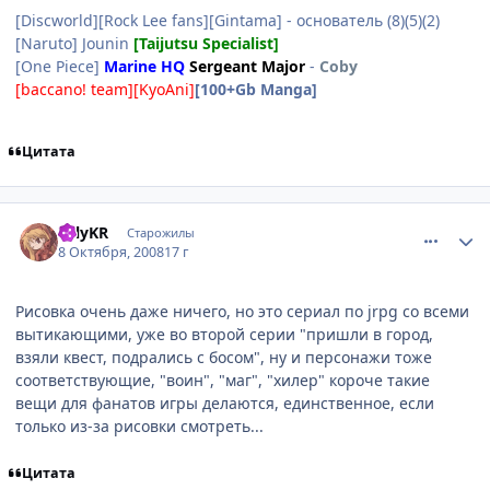
[Discworld][Rock Lee fans][Gintama] - основатель (8)(5)(2)
[Naruto] Jounin
[Taijutsu Specialist]
[One Piece]
Marine HQ
Sergeant Major
-
Coby
[baccano! team][KyoAni]
[100+Gb Manga]
Цитата
comment_2168049
Статистика автора
TolyKR
Старожилы
8 Октября, 2008
17 г
Рисовка очень даже ничего, но это сериал по jrpg со всеми
вытикающими, уже во второй серии "пришли в город,
взяли квест, подрались с босом", ну и персонажи тоже
соответствующие, "воин", "маг", "хилер" короче такие
вещи для фанатов игры делаются, единственное, если
только из-за рисовки смотреть...
Цитата