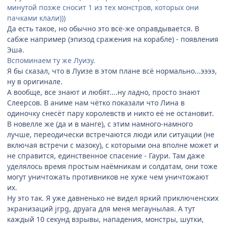
минутой позже сносит 1 из тех монстров, которых они
пачками клали)))
Да есть такое, но обычно это всё-же оправдывается. В
сабже например (эпизод сражения на корабле) - появления
Эша.
Вспоминаем ту же Луизу.
Я бы сказал, что в Луизе в этом плане всё нормально...ээээ,
ну в оригинале.
А вообще, все знают и любят....ну ладно, просто знают
Слеерсов. В аниме нам чётко показали что Лина в
одиночку снесёт пару королевств и никто её не остановит.
В новелле же (да и в манге), с этим намного-намного
лучше, переодически встречаются люди или ситуации (не
включая встречи с мазоку), с которыми она вполне может и
не справится, единственное спасение - Гаури. Там даже
уделялось время простым наёмникам и солдатам, они тоже
могут уничтожать противников не хуже чем уничтожают
их.
Ну это так. Я уже давненько не видел яркий приключенских
экранизаций jrpg, друага для меня мегаунылая. А тут
каждый 10 секунд взрывы, нападения, монстры, шутки,