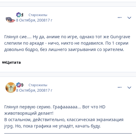
comment_2168079
Статистика автора
Old
Старожилы
8 Октября, 2008
17 г
Глянул сие.... Ну да, аниме по игре, однако тот же Gungrave
слепили по аркаде - ничо, никто не подавился. По 1 серии
довольно бодро, без лишнего заигрывания со зрителем.
Цитата
comment_2168171
Статистика автора
000
Старожилы
8 Октября, 2008
17 г
Глянул первую серию. Графаааааа... Вот что HD
животворящий делает!
В остальном, действительно, классическая экранизация
jrpg. Но, пока графика не упадёт, качать буду.