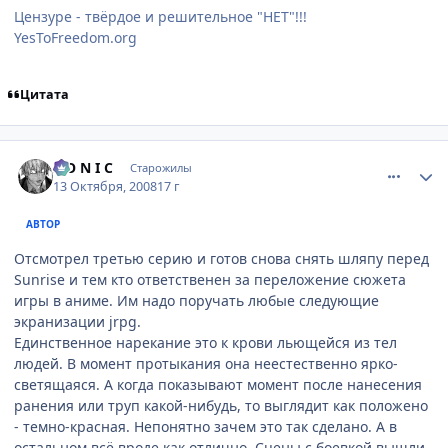
Цензуре - твёрдое и решительное "НЕТ"!!!
YesToFreedom.org
Цитата
comment_2171103
Статистика автора
S O N I C
Старожилы
13 Октября, 2008
17 г
АВТОР
Отсмотрел третью серию и готов снова снять шляпу перед
Sunrise и тем кто ответственен за переложение сюжета
игры в аниме. Им надо поручать любые следующие
экранизации jrpg.
Единственное нарекание это к крови льющейся из тел
людей. В момент протыкания она неестественно ярко-
светящаяся. А когда показывают момент после нанесения
ранения или труп какой-нибудь, то выглядит как положено
- темно-красная. Непонятно зачем это так сделано. А в
остальном всё вроде как отлично. Сцены с боевкой вышли