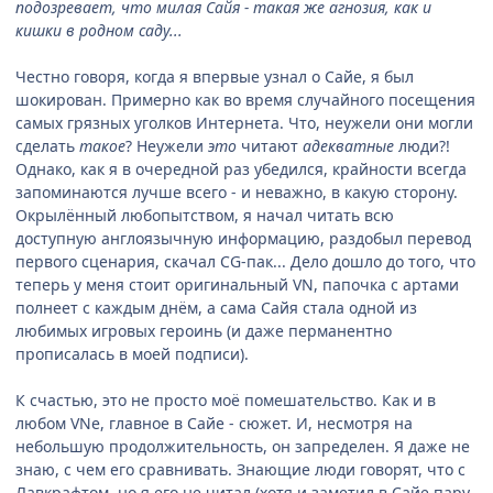
подозревает, что милая Сайя - такая же агнозия, как и
кишки в родном саду...
Честно говоря, когда я впервые узнал о Сайе, я был
шокирован. Примерно как во время случайного посещения
самых грязных уголков Интернета. Что, неужели они могли
сделать
такое
? Неужели
это
читают
адекватные
люди?!
Однако, как я в очередной раз убедился, крайности всегда
запоминаются лучше всего - и неважно, в какую сторону.
Окрылённый любопытством, я начал читать всю
доступную англоязычную информацию, раздобыл перевод
первого сценария, скачал CG-пак... Дело дошло до того, что
теперь у меня стоит оригинальный VN, папочка с артами
полнеет с каждым днём, а сама Сайя стала одной из
любимых игровых героинь (и даже перманентно
прописалась в моей подписи).
К счастью, это не просто моё помешательство. Как и в
любом VNе, главное в Сайе - сюжет. И, несмотря на
небольшую продолжительность, он запределен. Я даже не
знаю, с чем его сравнивать. Знающие люди говорят, что с
Лавкрафтом, но я его не читал (хотя и заметил в Сайе пару