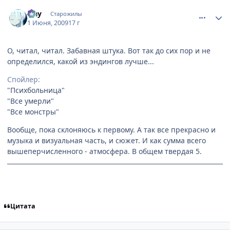
comment_2266935
Статистика автора
Flay
Старожилы
1 Июня, 2009
17 г
О, читал, читал. Забавная штука. Вот так до сих пор и не
определился, какой из эндингов лучше...
Спойлер:
"Психбольница"
"Все умерли"
"Все монстры"
Вообще, пока склоняюсь к первому. А так все прекрасно и
музыка и визуальная часть, и сюжет. И как сумма всего
вышеперчисленного - атмосфера. В общем твердая 5.
Sometimes rumors are just... rumors.
Цитата