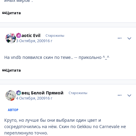
иных миров".
Цитата
comment_2344827
Статистика автора
Chaotic Evil
Старожилы
3 Октября, 2009
16 г
На vndb появился скин по теме.. -- прикольно ^_^
Цитата
comment_2345126
Статистика автора
Певец Белой Прямой
Старожилы
4 Октября, 2009
16 г
АВТОР
Круто, но лучше бы они выбрали один цвет и
сосредоточились на нём. Скин по Gekkou no Carnevale не
переплюнуло точно.