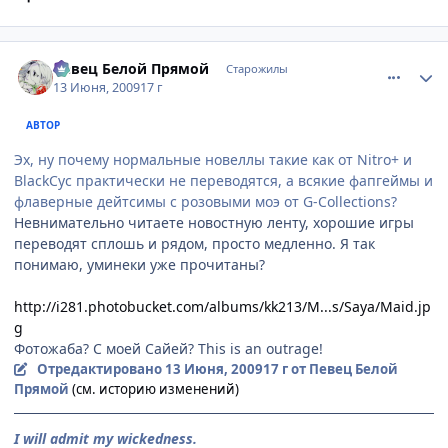
comment_2274335
Статистика автора
Певец Белой Прямой
Старожилы
13 Июня, 2009
17 г
АВТОР
Эх, ну почему нормальные новеллы такие как от Nitro+ и
BlackCyc практически не переводятся, а всякие фапгеймы и
флаверные дейтсимы с розовыми моэ от G-Collections?
Невнимательно читаете новостную ленту, хорошие игры
переводят сплошь и рядом, просто медленно. Я так
понимаю, уминеки уже прочитаны?
http://i281.photobucket.com/albums/kk213/M...s/Saya/Maid.jp
g
Фотожаба? С моей Сайей? This is an outrage!
Отредактировано
13 Июня, 2009
17 г
от Певец Белой
Прямой
(см. историю изменений)
I will admit my wickedness.