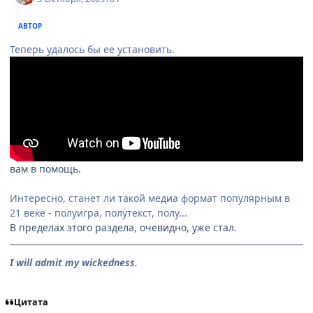
АВТОР
Теперь удалось бы ее установить.
вам в помощь.
Интересно, станет ли такой медиа формат популярным в
21 веке - полуигра, полутекст, полу...
В пределах этого раздела, очевидно, уже стал.
I will admit my wickedness.
Цитата