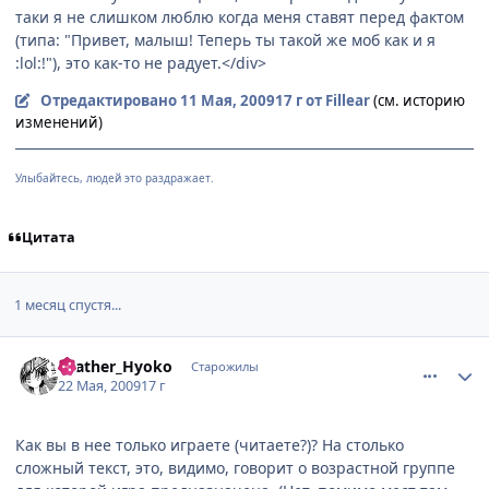
таки я не слишком люблю когда меня ставят перед фактом
(типа: "Привет, малыш! Теперь ты такой же моб как и я
:lol:!"), это как-то не радует.</div>
Отредактировано
11 Мая, 2009
17 г
от Fillear
(см. историю
изменений)
Улыбайтесь, людей это раздражает.
Цитата
1 месяц спустя...
comment_2260205
Статистика автора
Feather_Hyoko
Старожилы
22 Мая, 2009
17 г
Как вы в нее только играете (читаете?)? На столько
сложный текст, это, видимо, говорит о возрастной группе