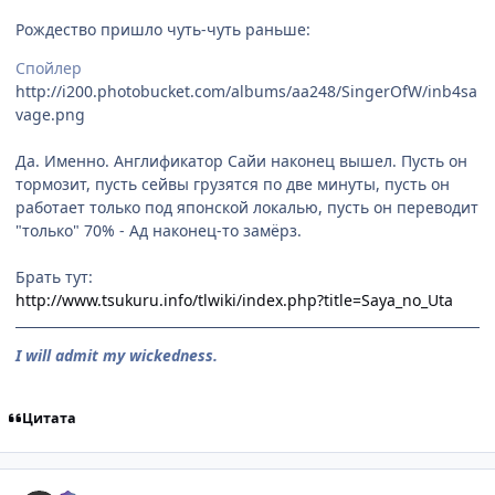
Рождество пришло чуть-чуть раньше:
Спойлер
http://i200.photobucket.com/albums/aa248/SingerOfW/inb4sa
vage.png
Да. Именно. Англификатор Сайи наконец вышел. Пусть он
тормозит, пусть сейвы грузятся по две минуты, пусть он
работает только под японской локалью, пусть он переводит
"только" 70% - Ад наконец-то замёрз.
Брать тут:
http://www.tsukuru.info/tlwiki/index.php?title=Saya_no_Uta
I will admit my wickedness.
Цитата
comment_2207425
Статистика автора