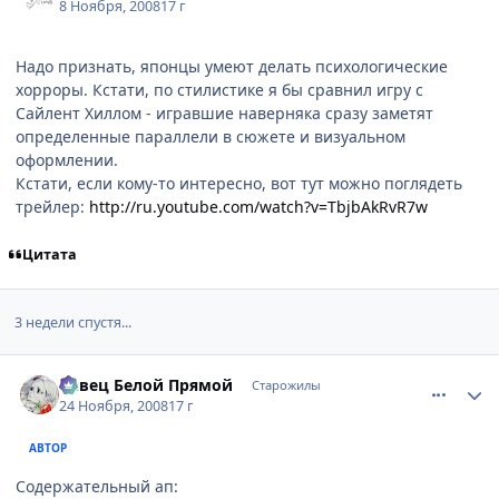
8 Ноября, 2008
17 г
Надо признать, японцы умеют делать психологические
хорроры. Кстати, по стилистике я бы сравнил игру с
Сайлент Хиллом - игравшие наверняка сразу заметят
определенные параллели в сюжете и визуальном
оформлении.
Кстати, если кому-то интересно, вот тут можно поглядеть
трейлер:
http://ru.youtube.com/watch?v=TbjbAkRvR7w
Цитата
3 недели спустя...
comment_2194535
Статистика автора
Певец Белой Прямой
Старожилы
24 Ноября, 2008
17 г
АВТОР
Содержательный ап: