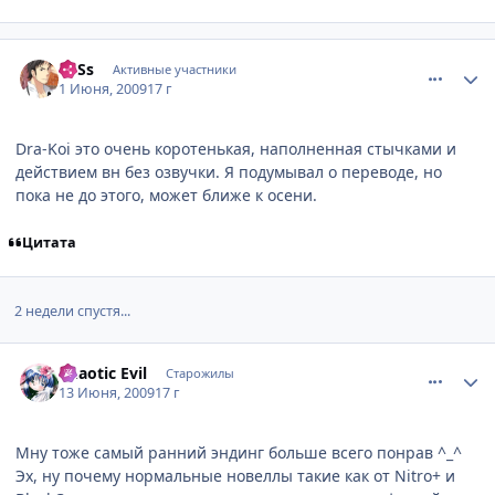
comment_2267195
Статистика автора
LoSs
Активные участники
1 Июня, 2009
17 г
Dra-Koi это очень коротенькая, наполненная стычками и
действием вн без озвучки. Я подумывал о переводе, но
пока не до этого, может ближе к осени.
Цитата
2 недели спустя...
comment_2274257
Статистика автора
Chaotic Evil
Старожилы
13 Июня, 2009
17 г
Мну тоже самый ранний эндинг больше всего понрав ^_^
Эх, ну почему нормальные новеллы такие как от Nitro+ и