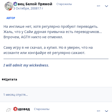
Певец Белой Прямой
Старожилы
3 Октября, 2008
17 г
АВТОР
На инглише нет, хотя регулярно пробуют переводить.
Жаль, что у Сайи дурная привычка есть переводчиков...
Впрочем, AGTH никто не отменял.
Саму игру я не скачал, а купил. Но я уверен, что на
исоханте или хонгфайре её регулярно сажают.
I will admit my wickedness.
Цитата
1 месяц спустя...
comment_2185940
Статистика автора
Людовед
Старожилы