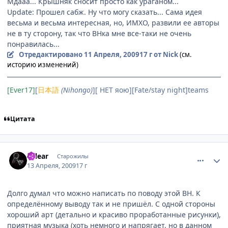
Мдааа... Крышняк сносит просто как ураганом...
Update: Прошел сабж. Ну что могу сказать... Сама идея
весьма и весьма интересная, но, ИМХО, развили ее авторы
не в ту сторону, так что ВНка мне все-таки не очень
понравилась...
Отредактировано
11 Апреля, 2009
17 г
от Nick
(см.
историю изменений)
[Ever17]
[
日本語
(Nihongo)
][ НЕТ яою][Fate/stay night]teams
Цитата
comment_2236054
Статистика автора
Fillear
Старожилы
13 Апреля, 2009
17 г
Долго думал что можно написать по поводу этой ВН. К
определённому выводу так и не пришёл. С одной стороны
хороший арт (детально и красиво проработанные рисунки),
приятная музыка (хоть немного и напрягает, но в данном