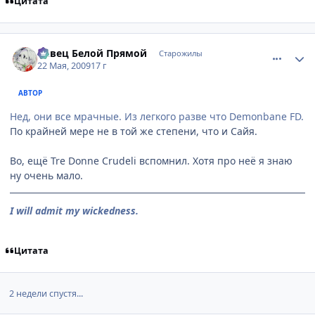
Цитата
comment_2260738
Статистика автора
Певец Белой Прямой
Старожилы
22 Мая, 2009
17 г
АВТОР
Нед, они все мрачные. Из легкого разве что Demonbane FD.
По крайней мере не в той же степени, что и Сайя.
Во, ещё Tre Donne Crudeli вспомнил. Хотя про неё я знаю
ну очень мало.
I will admit my wickedness.
Цитата
2 недели спустя...