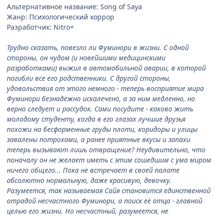
Альтернативное название: Song of Saya
Жанр: Психологический хоррор
Разработчик: Nitro+
Трудно сказать, повезло ли Фуминори в жизни. С одной
стороны, он чудом (и новейшими медицинскими
разработками) выжил в автомобильной аварии, в которой
погибли все его родственники. С другой стороны,
удовольствия от этого немного - теперь восприятие мира
Фуминори безнадёжно искалечено, а за ним медленно, но
верно следует и рассудок. Сами посудите - каково жить
молодому студенту, когда в его глазах лучшие друзья
похожи на бесформенные груды плоти, коридоры и улицы
завалены потрохами, а ранее приятные вкусы и запахи
теперь вызывают лишь отвращение? Неудивительно, что
поначалу он не желает иметь с этим сошедшим с ума миром
ничего общего... Пока не встречает в своей палате
абсолютно нормальную, даже красивую, девочку.
Разумеется, так называемая Сайя становится единственной
отрадой несчастного Фуминори, а поиск её отца - главной
целью его жизни. Но несчастный, разумеется, не