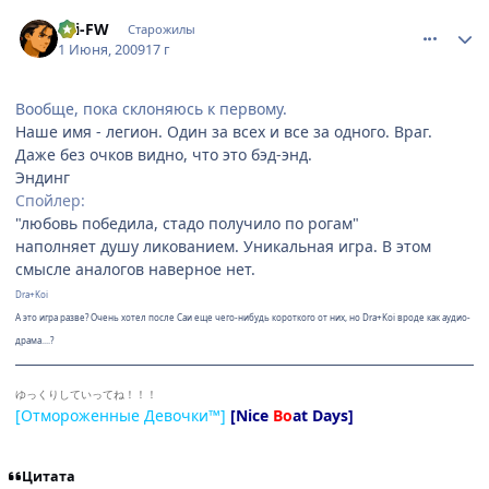
comment_2267019
Статистика автора
Fei-FW
Старожилы
1 Июня, 2009
17 г
Вообще, пока склоняюсь к первому.
Наше имя - легион. Один за всех и все за одного. Враг.
Даже без очков видно, что это бэд-энд.
Эндинг
Спойлер:
"любовь победила, стадо получило по рогам"
наполняет душу ликованием. Уникальная игра. В этом
смысле аналогов наверное нет.
Dra+Koi
А это игра разве? Очень хотел после Саи еще чего-нибудь короткого от них, но Dra+Koi вроде как аудио-
драма....?
ゆっくりしていってね！！！
[Отмороженные Девочки™]
[Nice
Bo
at Days]
Цитата