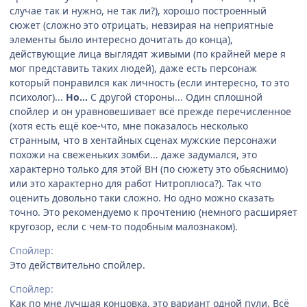
случае так и нужно, не так ли?), хорошо построенный
сюжет (сложно это отрицать, невзирая на неприятные
элементы было интересно дочитать до конца),
действующие лица выглядят живыми (по крайней мере я
мог представить таких людей), даже есть персонаж
который понравился как личность (если интересно, то это
психолог)...
Но...
С другой стороны... Один сплошной
спойлер и он уравновешивает всё прежде перечисленное
(хотя есть ещё кое-что, мне показалось несколько
странным, что в хентайных сценах мужские персонажи
похожи на свеженьких зомби... даже задумался, это
характерно только для этой ВН (по сюжету это обьяснимо)
или это характерно для работ Нитроплюса?). Так что
оценить довольно таки сложно. Но одно можнo сказать
точно. Это рекомендуемо к прочтению (немного расширяет
кругозор, если с чем-то подобным малознаком).
Спойлер:
Это действительно спойлер.
Спойлер:
Как по мне лучшая концовка, это вариант одной пули. Всё