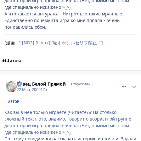
для которой игра предназначена. (Нет, помимо мест там
где специально искажено >_>).
А что касается антуража - Нитро+ все такие мрачные.
Единственно почему эта игра ко мне попала - очень
понравились обои.
[
漫画
！] [NDS] [Linux] [恥ずかしいセリフ禁止！]
Цитата
comment_2260212
Статистика автора
Певец Белой Прямой
Старожилы
22 Мая, 2009
17 г
АВТОР
Как вы в нее только играете (читаете?)? На столько
сложный текст, это, видимо, говорит о возрастной группе
для которой игра предназначена. (Нет, помимо мест там
где специально искажено >_>).
По этому поводу могу рассказать историю из жизни. Задали