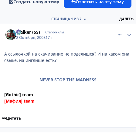
Создать новую тему
Ответить на эту тему
П
СТРАНИЦА 1 ИЗ 7
ДАЛЕЕ
comment_2164793
Статистика автора
$talker (SS)
Старожилы
2 Октября, 2008
17 г
А ссылочкой на скачивание не поделишся? И на каком она
языке, на инглише есть?
NEVER STOP THE MADNESS
[Gothic] team
[Мафия] team
Цитата
comment_2164908
Статистика автора