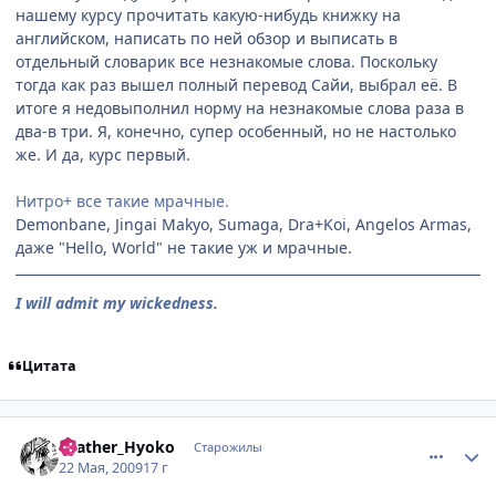
нашему курсу прочитать какую-нибудь книжку на
английском, написать по ней обзор и выписать в
отдельный словарик все незнакомые слова. Поскольку
тогда как раз вышел полный перевод Сайи, выбрал её. В
итоге я недовыполнил норму на незнакомые слова раза в
два-в три. Я, конечно, супер особенный, но не настолько
же. И да, курс первый.
Нитро+ все такие мрачные.
Demonbane, Jingai Makyo, Sumaga, Dra+Koi, Angelos Armas,
даже "Hello, World" не такие уж и мрачные.
I will admit my wickedness.
Цитата
comment_2260416
Статистика автора
Feather_Hyoko
Старожилы
22 Мая, 2009
17 г