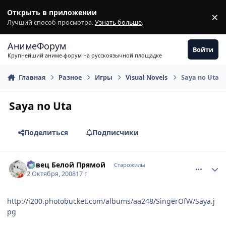
Перейти к содержимому
Открыть в приложении
×
З
Лучший способ просмотра.
Узнать больше
.
АнимеФорум
Войти
Крупнейший аниме-форум на русскоязычной площадке
Главная
Разное
Игры
Visual Novels
Saya no Uta
Saya no Uta
Поделиться
Подписчики
comment_2164720
Статистика автора
Певец Белой Прямой
Старожилы
2 Октября, 2008
17 г
http://i200.photobucket.com/albums/aa248/SingerOfW/Saya.j
pg