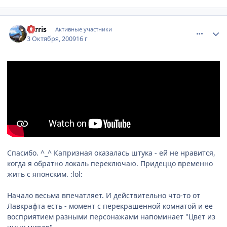
comment_2344807
Статистика автора
Ferris
Активные участники
3 Октября, 2009
16 г
Cпасибо. ^_^ Капризная оказалась штука - ей не нравится,
когда я обратно локаль переключаю. Придеццо временно
жить с японским. :lol:
Начало весьма впечатляет. И действительно что-то от
Лавкрафта есть - момент с перекрашенной комнатой и ее
восприятием разными персонажами напоминает "Цвет из