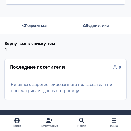
Поделиться
Подписчики
Вернуться к списку тем
Последние посетители
0
Ни одного зарегистрированного пользователя не
просматривает данную страницу.
Войти
Регистрация
Поиск
Меню
Светлый режим
Темный режим
Как в системе
v