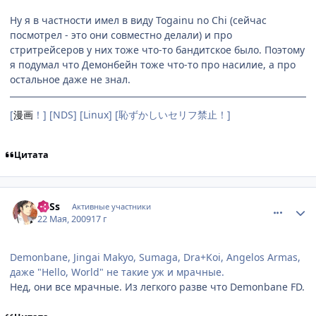
Ну я в частности имел в виду Togainu no Chi (сейчас
посмотрел - это они совместно делали) и про
стритрейсеров у них тоже что-то бандитское было. Поэтому
я подумал что Демонбейн тоже что-то про насилие, а про
остальное даже не знал.
[
漫画
！] [NDS] [Linux] [恥ずかしいセリフ禁止！]
Цитата
comment_2260464
Статистика автора
LoSs
Активные участники
22 Мая, 2009
17 г
Demonbane, Jingai Makyo, Sumaga, Dra+Koi, Angelos Armas,
даже "Hello, World" не такие уж и мрачные.
Нед, они все мрачные. Из легкого разве что Demonbane FD.