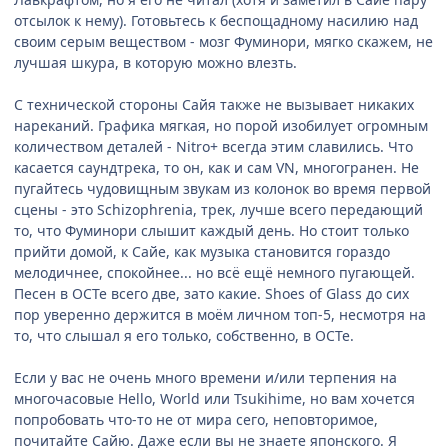
отсылок к нему). Готовьтесь к беспощадному насилию над
своим серым веществом - мозг Фуминори, мягко скажем, не
лучшая шкура, в которую можно влезть.
С технической стороны Сайя также не вызывает никаких
нареканий. Графика мягкая, но порой изобилует огромным
количеством деталей - Nitro+ всегда этим славились. Что
касается саундтрека, то он, как и сам VN, многогранен. Не
пугайтесь чудовищным звукам из колонок во время первой
сцены - это Schizophrenia, трек, лучше всего передающий
то, что Фуминори слышит каждый день. Но стоит только
прийти домой, к Сайе, как музыка становится гораздо
мелодичнее, спокойнее... но всё ещё немного пугающей.
Песен в ОСТе всего две, зато какие. Shoes of Glass до сих
пор уверенно держится в моём личном топ-5, несмотря на
то, что слышал я его только, собственно, в ОСТе.
Если у вас не очень много времени и/или терпения на
многочасовые Hello, World или Tsukihime, но вам хочется
попробовать что-то не от мира сего, неповторимое,
почитайте Сайю. Даже если вы не знаете японского. Я