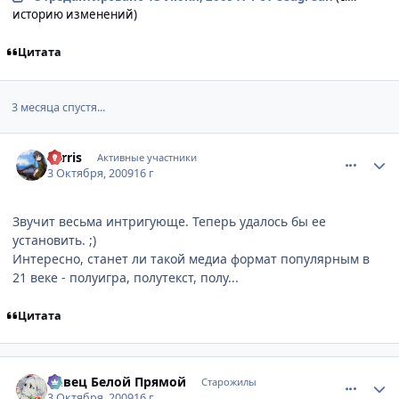
историю изменений)
Цитата
3 месяца спустя...
comment_2344629
Статистика автора
Ferris
Активные участники
3 Октября, 2009
16 г
Звучит весьма интригующе. Теперь удалось бы ее
установить. ;)
Интересно, станет ли такой медиа формат популярным в
21 веке - полуигра, полутекст, полу...
Цитата
comment_2344637
Статистика автора
Певец Белой Прямой
Старожилы
3 Октября, 2009
16 г