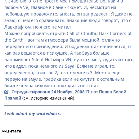
К счастью, это не просто моё помешательство. Как и в
любом VNе, главное в Сайе - сюжет. И, несмотря на
небольшую продолжительность, он запределен. Я даже не
знаю, с чем его сравнивать. Знающие люди говорят, что с
Лавкрафтом, но я его не читал
Можно попробовать отрыть Call of Cthulhu Dark Corners of
the Earth - вот там атмосфера была мощной, отлично
передает его поизведения. И бодренькотак начинается, гг
как раз вешается в психушке. А так Saya больше
напоминает Silent Hill мира VN, ну это я могу судить из того,
что видел, пока немного из Saya. Если не играл, то,
определенно, стоит во 2, а затем уже в 3. Можно ещё
первую на эмуле, графика если не смутит, к остальным
ближе чем за километр подходить не стоит.
Отредактировано
24 Ноября, 2008
17 г
от Певец Белой
Прямой
(см. историю изменений)
I will admit my wickedness.
Цитата