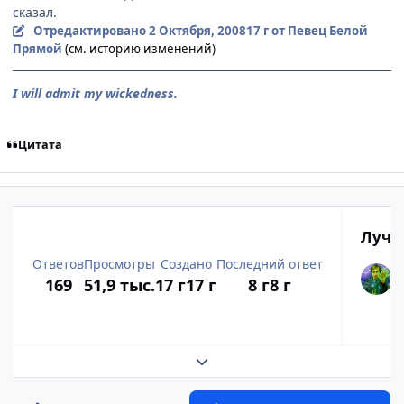
сказал.
Отредактировано
2 Октября, 2008
17 г
от Певец Белой
Прямой
(см. историю изменений)
I will admit my wickedness.
Цитата
Лучш
Ответов
Просмотры
Создано
Последний ответ
169
51,9 тыс.
17 г
17 г
8 г
8 г
Развернуть обзор темы