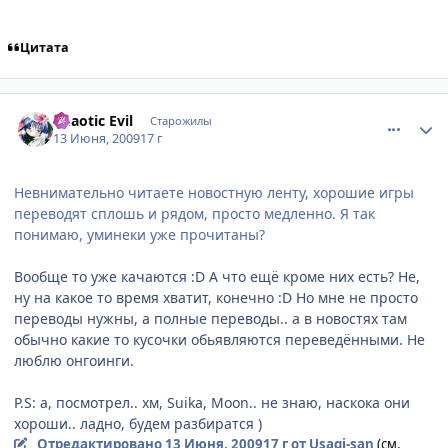
Цитата
comment_2274358
Статистика автора
Chaotic Evil
Старожилы
13 Июня, 2009
17 г
Невнимательно читаете новостную ленту, хорошие игры
переводят сплошь и рядом, просто медленно. Я так
понимаю, уминеки уже прочитаны?
Вообще то уже качаются :D А что ещё кроме них есть? Не,
ну на какое то время хватит, конечно :D Но мне не просто
переводы нужны, а полные переводы.. а в новостях там
обычно какие то кусочки обьявляются переведёнными. Не
люблю онгоинги.
P.S: а, посмотрел.. хм, Suika, Moon.. не знаю, наскока они
хороши.. ладно, будем разбиратся )
Отредактировано
13 Июня, 2009
17 г
от Usagi-san
(см.