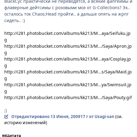
BlackCyc практически не переводятся, а всякие фапгеймы и
флаверные дейтсимы с розовыми моэ от G-Collections? Эх..
осталось ток Chaos;Head пройти.. а дальше опять на жрпг
сидеть.. :)
http://i281.photobucket.com/albums/kk213/M...aya/Seifuku.jp
g
http://i281.photobucket.com/albums/kk213/M.../Saya/Apron.jp
g
http://i281.photobucket.com/albums/kk213/M...aya/Cosplay.jp
g
http://i281.photobucket.com/albums/kk213/M...s/Saya/Maid.jp
g
http://i281.photobucket.com/albums/kk213/M...ya/Swimsuit.jp
g
http://i281.photobucket.com/albums/kk213/M.../Saya/Pouty.gif
;)
Отредактировано
13 Июня, 2009
17 г
от Usagi-san
(см.
историю изменений)
Цитата