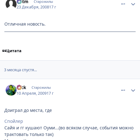
Littm
Старожилы
23 Декабря, 2008
17 г
Отличная новость.
Цитата
3 месяца спустя...
comment_2233808
Статистика автора
Nick
Старожилы
10 Апреля, 2009
17 г
Доиграл до места, где
Спойлер
Сайя и гг кушают Оуми...(во всяком случае, события можно
трактовать только так)