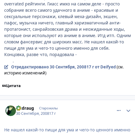
overrated рейтинги. Гиасс имхо на самом деле - просто
собрание всего самого удачного в аниме - красивые и
сексуальные персонажи, клевый меха-дизайн, экшен,
пафос, музычка ничего, главный харизматичный анти-
протагонист, санрайзовская драма и неожиданные ходы,
которые они используют из аниме в аниме. Итд итп. Одним
словом фансервис для широких масс. Не нашел какой-то
пищи для ума и чего-то ценного именно для cебя.
Концовка, разве что, порадовала -
если считать, что Лелуш
жив
.
Отредактировано
30 Сентября, 2008
17 г
от Deifyed
(см.
историю изменений)
Цитата
comment_2163279
Статистика автора
Dudraug
Старожилы
30 Сентября, 2008
17 г
Не нашел какой-то пищи для ума и чего-то ценного именно