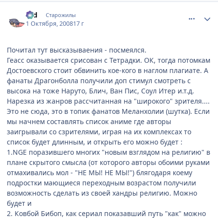
comment_2163682
Статистика автора
Old
Старожилы
1 Октября, 2008
17 г
Почитал тут высказываения - посмеялся.
Геасс оказывается срисован с Тетрадки. ОК, тогда потомкам
Достоевского стоит обвинить кое-кого в наглом плагиате. А
фанаты Драгонболла получили доп стимул смотреть с
высока на тоже Наруто, Блич, Ван Пис, Соул Итер и.т.д.
Нарезка из жанров рассчитанная на "широкого" зрителя....
Это не сюда, это в топик фанатов Меланхолии (шутка). Если
мы начнем составлять список аниме где авторы
заигрывали со сзрителями, играя на их комплексах то
список будет длинным, и открыть его можно будет :
1.NGE поразившего многих "новым взглядом на религию" в
плане скрытого смысла (от которого авторы обоими руками
отмахивались мол - "НЕ МЫ! НЕ МЫ!") блягодаря коему
подростки мающиеся переходным возрастом получили
возможность сделать из своей хандры религию. Можно
будет и
2. Ковбой Бибоп, как сериал показавший путь "как" можно