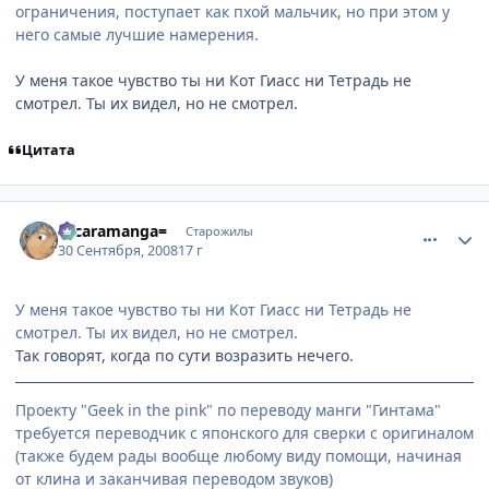
ограничения, поступает как пхой мальчик, но при этом у
него самые лучшие намерения.
У меня такое чувство ты ни Кот Гиасс ни Тетрадь не
смотрел. Ты их видел, но не смотрел.
Цитата
comment_2163293
Статистика автора
=scaramanga=
Старожилы
30 Сентября, 2008
17 г
У меня такое чувство ты ни Кот Гиасс ни Тетрадь не
смотрел. Ты их видел, но не смотрел.
Так говорят, когда по сути возразить нечего.
Проекту "Geek in the pink" по переводу манги "Гинтама"
требуется переводчик с японского для сверки с оригиналом
(также будем рады вообще любому виду помощи, начиная
от клина и заканчивая переводом звуков)