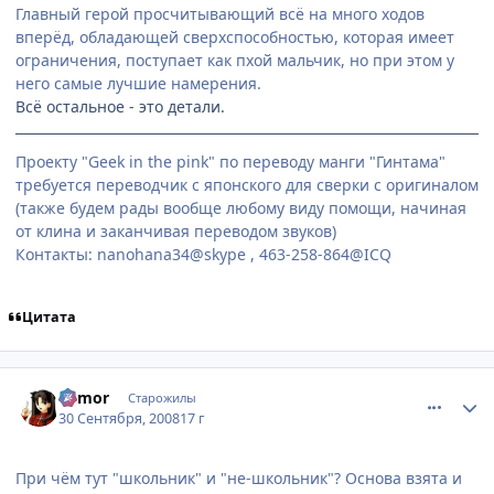
Главный герой просчитывающий всё на много ходов
вперёд, обладающей сверхспособностью, которая имеет
ограничения, поступает как пхой мальчик, но при этом у
него самые лучшие намерения.
Всё остальное - это детали.
Проекту "Geek in the pink" по переводу манги "Гинтама"
требуется переводчик с японского для сверки с оригиналом
(также будем рады вообще любому виду помощи, начиная
от клина и заканчивая переводом звуков)
Контакты: nanohana34@skype , 463-258-864@ICQ
Цитата
comment_2163330
Статистика автора
Remor
Старожилы
30 Сентября, 2008
17 г
При чём тут "школьник" и "не-школьник"? Основа взята и