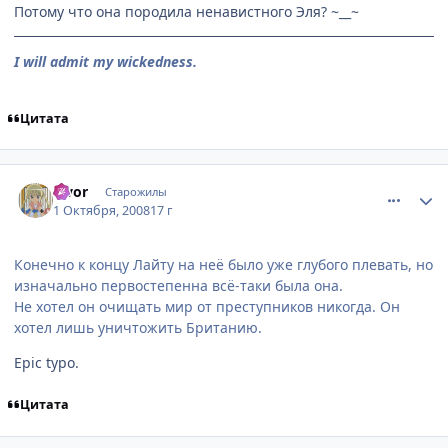
Потому что она породила ненавистного Эля? ~__~
I will admit my wickedness.
Цитата
comment_2163550
Статистика автора
Elvor
Старожилы
1 Октября, 2008
17 г
Конечно к концу Лайту на неё было уже глубого плевать, но
изначально первостепенна всё-таки была она.
Не хотел он очищать мир от преступников никогда. Он
хотел лишь уничтожить Британию.
Epic typo.
Цитата