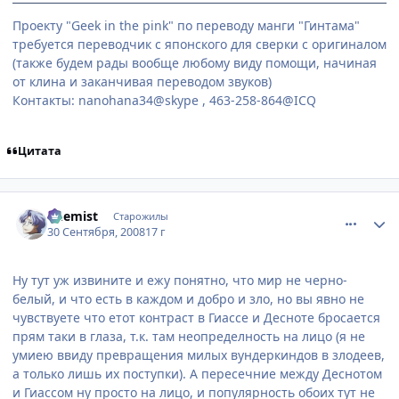
Проекту "Geek in the pink" по переводу манги "Гинтама"
требуется переводчик с японского для сверки с оригиналом
(также будем рады вообще любому виду помощи, начиная
от клина и заканчивая переводом звуков)
Контакты: nanohana34@skype , 463-258-864@ICQ
Цитата
comment_2163342
Статистика автора
Chemist
Старожилы
30 Сентября, 2008
17 г
Ну тут уж извините и ежу понятно, что мир не черно-
белый, и что есть в каждом и добро и зло, но вы явно не
чувствуете что етот контраст в Гиассе и Десноте бросается
прям таки в глаза, т.к. там неопределность на лицо (я не
умиею ввиду превращения милых вундеркиндов в злодеев,
а только лишь их поступки). А пересечние между Деснотом
и Гиассом ну просто на лицо, и популярность обоих тут не