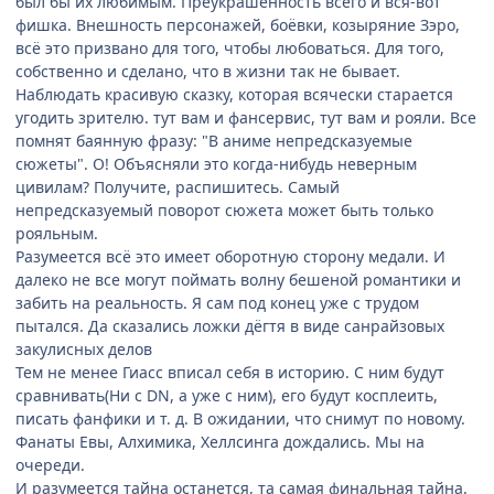
был бы их любимым. Преукрашенность всего и вся-вот
фишка. Внешность персонажей, боёвки, козыряние Зэро,
всё это призвано для того, чтобы любоваться. Для того,
собственно и сделано, что в жизни так не бывает.
Наблюдать красивую сказку, которая всячески старается
угодить зрителю. тут вам и фансервис, тут вам и рояли. Все
помнят баянную фразу: "В аниме непредсказуемые
сюжеты". О! Объясняли это когда-нибудь неверным
цивилам? Получите, распишитесь. Самый
непредсказуемый поворот сюжета может быть только
рояльным.
Разумеется всё это имеет оборотную сторону медали. И
далеко не все могут поймать волну бешеной романтики и
забить на реальность. Я сам под конец уже с трудом
пытался. Да сказались ложки дёгтя в виде санрайзовых
закулисных делов
Тем не менее Гиасс вписал себя в историю. С ним будут
сравнивать(Ни с DN, а уже с ним), его будут косплеить,
писать фанфики и т. д. В ожидании, что снимут по новому.
Фанаты Евы, Алхимика, Хеллсинга дождались. Мы на
очереди.
И разумеется тайна останется, та самая финальная тайна.