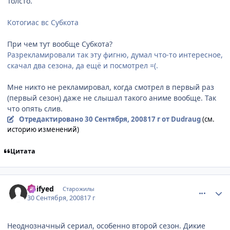
Толсто.
Котогиас вс Субкота
При чем тут вообще Субкота?
Разрекламировали так эту фигню, думал что-то интересное,
скачал два сезона, да ещё и посмотрел =(.
Мне никто не рекламировал, когда смотрел в первый раз
(первый сезон) даже не слышал такого аниме вообще. Так
что опять слив.
Отредактировано
30 Сентября, 2008
17 г
от Dudraug
(см.
историю изменений)
Цитата
comment_2163273
Статистика автора
Deifyed
Старожилы
30 Сентября, 2008
17 г
Неоднозначный сериал, особенно второй сезон. Дикие