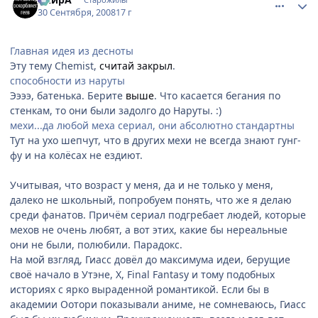
30 Сентября, 2008
17 г
Главная идея из десноты
Эту тему Chemist,
считай закрыл
.
способности из наруты
Ээээ, батенька. Берите
выше
. Что касается бегания по
стенкам, то они были задолго до Наруты. :)
мехи...да любой меха сериал, они абсолютно стандартны
Тут на ухо шепчут, что в других мехи не всегда знают гунг-
фу и на колёсах не ездиют.
Учитывая, что возраст у меня, да и не только у меня,
далеко не школьный, попробуем понять, что же я делаю
среди фанатов. Причём сериал подгребает людей, которые
мехов не очень любят, а вот этих, какие бы нереальные
они не были, полюбили. Парадокс.
На мой взгляд, Гиасс довёл до максимума идеи, берущие
своё начало в Утэне, Х, Final Fantasy и тому подобных
историях с ярко выраденной романтикой. Если бы в
академии Оотори показывали аниме, не сомневаюсь, Гиасс