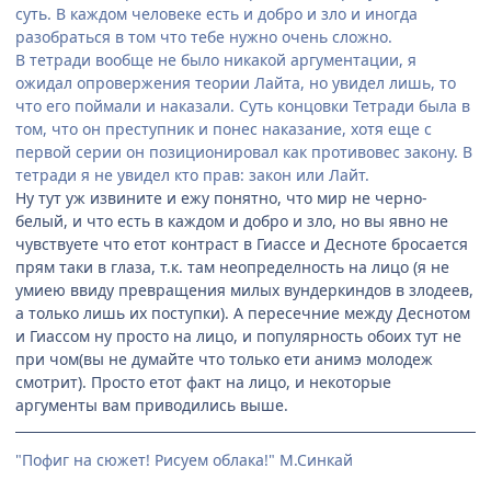
суть. В каждом человеке есть и добро и зло и иногда
разобраться в том что тебе нужно очень сложно.
В тетради вообще не было никакой аргументации, я
ожидал опровержения теории Лайта, но увидел лишь, то
что его поймали и наказали. Суть концовки Тетради была в
том, что он преступник и понес наказание, хотя еще с
первой серии он позиционировал как противовес закону. В
тетради я не увидел кто прав: закон или Лайт.
Ну тут уж извините и ежу понятно, что мир не черно-
белый, и что есть в каждом и добро и зло, но вы явно не
чувствуете что етот контраст в Гиассе и Десноте бросается
прям таки в глаза, т.к. там неопределность на лицо (я не
умиею ввиду превращения милых вундеркиндов в злодеев,
а только лишь их поступки). А пересечние между Деснотом
и Гиассом ну просто на лицо, и популярность обоих тут не
при чом(вы не думайте что только ети анимэ молодеж
смотрит). Просто етот факт на лицо, и некоторые
аргументы вам приводились выше.
"Пофиг на сюжет! Рисуем облака!" М.Синкай