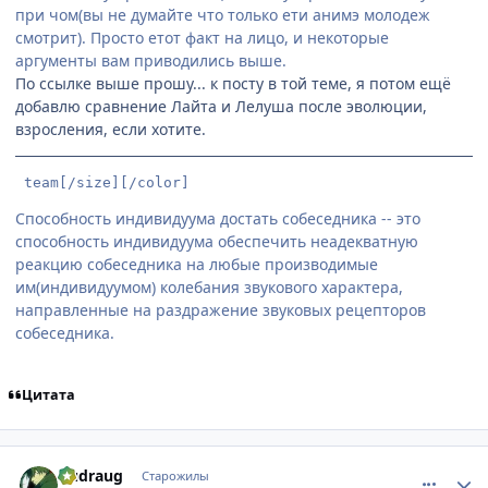
при чом(вы не думайте что только ети анимэ молодеж
смотрит). Просто етот факт на лицо, и некоторые
аргументы вам приводились выше.
По ссылке выше прошу... к посту в той теме, я потом ещё
добавлю сравнение Лайта и Лелуша после эволюции,
взросления, если хотите.
 team[/size][/color]
Способность индивидуума достать собеседника -- это
способность индивидуума обеспечить неадекватную
реакцию собеседника на любые производимые
им(индивидуумом) колебания звукового характера,
направленные на раздражение звуковых рецепторов
собеседника.
Цитата
comment_2163348
Статистика автора
Dudraug
Старожилы