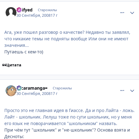
comment_2163326
Статистика автора
Deifyed
Старожилы
30 Сентября, 2008
17 г
Ага, уже пошел разговор о качестве? Недавно ты заявлял,
что никакие темы не подняты вообще Или они не имеют
значения...
Путаешь с кем-то)
Цитата
comment_2163327
Статистика автора
=scaramanga=
Старожилы
30 Сентября, 2008
17 г
Просто это не главная идея в Гиассе. Да и про Лайта - ложь.
Лайт - школьник. Лелуш тоже по сути школьник, но у меня
его язык не поворачивается "школьником" назвать.
При чём тут "школьник" и "не-школьник"? Основа взята и
Десноты: