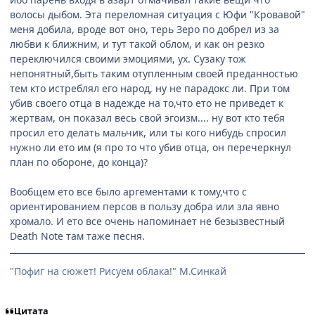
волосы дыбом. Эта переломная ситуация с Юфи "Кровавой"
меня добила, вроде вот оно, терь Зеро по добрел из за
любви к ближним, и тут такой облом, и как он резко
переключился своими эмоциями, ух. Сузаку тож
непонятный,быть таким отупленным своей преданностью
тем кто истреблял его народ, ну не парадокс ли. При том
убив своего отца в надежде на то,что ето не приведет к
жертвам, он показал весь свой эгоизм.... ну вот кто тебя
просил ето делать мальчик, или ты кого нибудь спросил
нужно ли ето им (я про то что убив отца, он перечеркнул
план по обороне, до конца)?
Вообщем ето все было аргементами к тому,что с
ориентированием персов в пользу добра или зла явно
хромало. И ето все очень напоминает не безызвестный
Death Note там таже песня.
"Пофиг на сюжет! Рисуем облака!" М.Синкай
Цитата