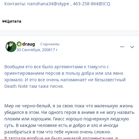
Контакты: nanohana34@skype , 463-258-864@ICQ
Цитата
comment_2163295
Статистика автора
Dudraug
Старожилы
30 Сентября, 2008
17 г
Вообщем ето все было аргементами к тому,что с
ориентированием персов в пользу добра или зла явно
хромало. И ето все очень напоминает не безызвестный
Death Note там таже песня.
Мир не черно-белый, я за свою пока что маленькую жизнь
убедился в этом. Ни одного героя в аниме я не могу назвать
плохим или хорошим. Гиасс хорошо подчеркнул людскую
суть. В каждом человеке есть и добро и зло и иногда
разобраться в том что тебе нужно очень сложно.
В тетради вообще не было никакой аргументации, я