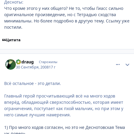
Десноты:
Что кроме этого у них общего? Не то, чтобы Гиасс сильно
оригинальное произведение, но с Тетрадью сходства
минимальны. Но более подробно в другую тему. Ссылку уже
постили.
Цитата
comment_2163332
Статистика автора
Dudraug
Старожилы
30 Сентября, 2008
17 г
Всё остальное - это детали.
Главный герой просчитывающий всё на много ходов
вперёд, обладающей сверхспособностью, которая имеет
ограничения, поступает как пхой мальчик, но при этом у
него самые лучшие намерения.
1) Про много ходов согласен, но это не Деснотовская Тема
уж поверь.