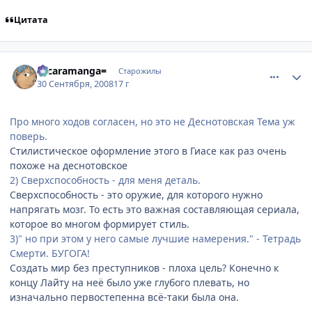
Цитата
comment_2163341
Статистика автора
=scaramanga=
Старожилы
30 Сентября, 2008
17 г
Про много ходов согласен, но это не Деснотовская Тема уж
поверь.
Стилистическое оформление этого в Гиасе как раз очень
похоже на деснотовское
2) Сверхспособность - для меня деталь.
Сверхспособность - это оружие, для которого нужно
напрягать мозг. То есть это важная составляющая сериала,
которое во многом формирует стиль.
3)" но при этом у него самые лучшие намерения." - Тетрадь
Смерти. БУГОГА!
Создать мир без преступников - плоха цель? Конечно к
концу Лайту на неё было уже глубого плевать, но
изначально первостепенна всё-таки была она.