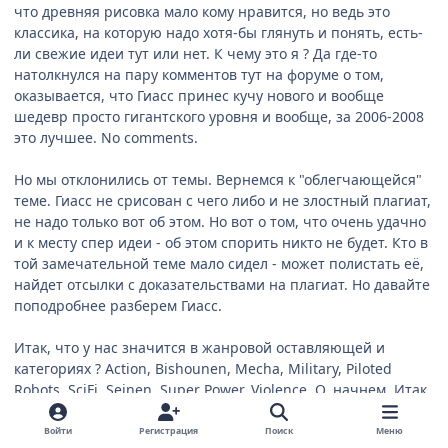
что древняя рисовка мало кому нравится, но ведь это
классика, на которую надо хотя-бы глянуть и понять, есть-
ли свежие идеи тут или нет. К чему это я ? Да где-то
натолкнулся на пару комментов тут на форуме о том,
оказывается, что Гиасс принес кучу нового и вообще
шедевр просто гигантского уровня и вообще, за 2006-2008
это лучшее. No comments.
Но мы отклонились от темы. Вернемся к "облегчающейся"
теме. Гиасс не срисован с чего либо и не злостный плагиат,
не надо только вот об этом. Но вот о том, что очень удачно
и к месту спер идеи - об этом спорить никто не будет. Кто в
той замечательной теме мало сидел - может полистать её,
найдет отсылки с доказательствами на плагиат. Но давайте
поподробнее разберем Гиасс.
Итак, что у нас значится в жанровой оставляющей и
категориях ? Action, Bishounen, Mecha, Military, Piloted
Robots, SciFi, Seinen, Super Power, Violence. О, начнем. Итак,
экшн. Конечно есть - смотрите какое действо,
как трясутся
жопы и сиськи
, битвы есть, низко планирующие Лелушы,
Войти
Регистрация
Поиск
Меню