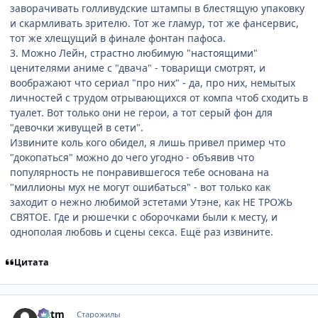
заворачивать голливудские штампы в блестящую упаковку
и скармливать зрителю. Тот же гламур, тот же фансервис,
тот же хлещущий в финале фонтан пафоса.
3. Можно Лейн, страстно любимую "настоящими"
ценителями аниме с "двача" - товарищи смотрят, и
воображают что сериал "про них" - да, про них, немытых
личностей с трудом отрывающихся от компа чтоб сходить в
туалет. Вот только они не герои, а тот серый фон для
"девочки живущей в сети".
Извините коль кого обидел, я лишь привел пример что
"докопаться" можно до чего угодно - объявив что
популярность не понравившегося тебе основана на
"миллионы мух не могут ошибаться" - вот только как
заходит о нежно любимой эстетами Утэне, как НЕ ТРОЖЬ
СВЯТОЕ. Где и рюшечки с оборочками были к месту, и
однополая любовь и сцены секса. Ещё раз извините.
Цитата
comment_2163721
Статистика автора
Littm
Старожилы