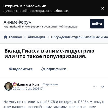
Перейти к содержимому
Открыть в приложении
×
З
Лучший способ просмотра.
Узнать больше
.
АнимеФорум
Войти
Крупнейший аниме-форум на русскоязычной площадке
Главная
Анимация
Обсуждение отдельных аниме и м
Вклад Гиасса в аниме-индустрию
или что такое популяризация.
Поделиться
Подписчики
comment_2162485
Статистика автора
Shikamaru_kun
Старожилы
29 Сентября, 2008
17 г
Не могу не потешить своё ЧСВ и не сделать ПЕРВЫМ тему в
этом разделе посвещённому самомоу неодназначному