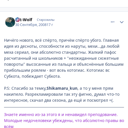
comment_2163229
Статистика автора
Art-Wolf
Старожилы
30 Сентября, 2008
17 г
Ничёго нового, всё спёрто, причём спёрто убого. Главная
идея из десноты, способности из наруты, мехи...да любой
меха сериал, они абсолютно стандартны. Жалкий пафос
расчитанный на школьников + "неожиданные сюжетные
повороты" высосанные из пальца и объяснённые большим
прибольшим роялем - вот всеь котогиас. Котогиас вс
Субкота, побеждает Субкота.
P.S: Спасибо за темку,
Shikamaru_kun
, а то у меня прям
накипело. Разрекламировали так эту фигню, думал что-то
интересное, скачал два сезона, да ещё и посмотрел =(.
Знаете именно из-за этого я и ненавидел преподование.
Молодые недочеловеки убеждены, что абсолютно правы во
всём