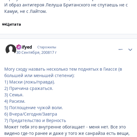
И образ антигероя Лелуша Британского не спутаешь не с
Камуи, не с Лайтом.
Цитата
comment_2163314
Статистика автора
Deifyed
Старожилы
30 Сентября, 2008
17 г
Могу сходу назвать несколько тем поднятых в Гиассе (в
большей или меньшей степени):
1) Маски (ложь/правда).
2) Причина сражаться.
3) Семья.
4) Расизм.
5) Поглощение чужой воли.
6) Вчера/Сегодня/Завтра
7) Предательство и Верность
Может тебя это внутренне обогащает - меня нет. Все это
видено где-то ранее и даже у того же санрайза есть вещи,