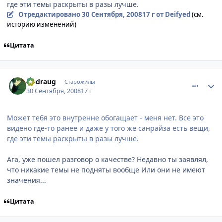
где эти темы раскрыты в разы лучше.
Отредактировано
30 Сентября, 2008
17 г
от Deifyed
(см.
историю изменений)
Цитата
comment_2163321
Статистика автора
Dudraug
Старожилы
30 Сентября, 2008
17 г
Может тебя это внутренне обогащает - меня нет. Все это
видено где-то ранее и даже у того же санрайза есть вещи,
где эти темы раскрыты в разы лучше.
Ага, уже пошел разговор о качестве? Недавно ты заявлял,
что никакие темы не подняты вообще Или они не имеют
значения...
Цитата