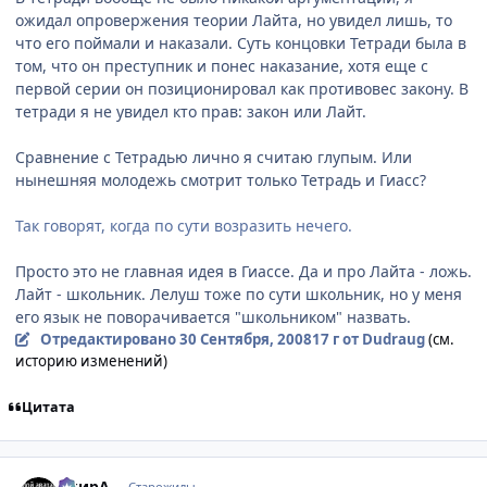
ожидал опровержения теории Лайта, но увидел лишь, то
что его поймали и наказали. Суть концовки Тетради была в
том, что он преступник и понес наказание, хотя еще с
первой серии он позиционировал как противовес закону. В
тетради я не увидел кто прав: закон или Лайт.
Сравнение с Тетрадью лично я считаю глупым. Или
нынешняя молодежь смотрит только Тетрадь и Гиасс?
Так говорят, когда по сути возразить нечего.
Просто это не главная идея в Гиассе. Да и про Лайта - ложь.
Лайт - школьник. Лелуш тоже по сути школьник, но у меня
его язык не поворачивается "школьником" назвать.
Отредактировано
30 Сентября, 2008
17 г
от Dudraug
(см.
историю изменений)
Цитата
comment_2163303
Статистика автора
АкирА
Старожилы