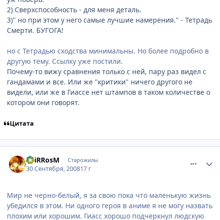
2) Сверхспособность - для меня деталь.
3)" но при этом у него самые лучшие намерения." - Тетрадь
Смерти. БУГОГА!
но с Тетрадью сходства минимальны. Но более подробно в
другую тему. Ссылку уже постили.
Почему-то вижу сравнения только с ней, пару раз видел с
гандамами и все. Или же "критики" ничего другого не
видели, или же в Гиассе нет штампов в таком количестве о
котором они говорят.
Цитата
comment_2163335
Статистика автора
SpiRRosM
Старожилы
30 Сентября, 2008
17 г
Мир не черно-белый, я за свою пока что маленькую жизнь
убедился в этом. Ни одного героя в аниме я не могу назвать
плохим или хорошим. Гиасс хорошо подчеркнул людскую