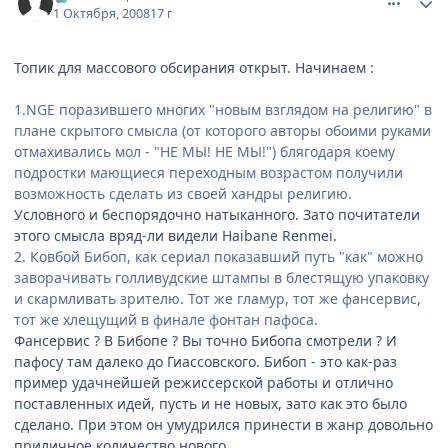
1 Октября, 2008
17 г
Топик для массового обсирания открыт. Начинаем :
1.NGE поразившего многих "новым взглядом на религию" в
плане скрытого смысла (от которого авторы обоими руками
отмахивались мол - "НЕ МЫ! НЕ МЫ!") блягодаря коему
подростки мающиеся переходным возрастом получили
возможность сделать из своей хандры религию.
Условного и беспорядочно натыканного. Зато почитатели
этого смысла вряд-ли видели Haibane Renmei.
2. Ковбой Бибоп, как сериал показавший путь "как" можно
заворачивать голливудские штампы в блестящую упаковку
и скармливать зрителю. Тот же гламур, тот же фансервис,
тот же хлещущий в финале фонтан пафоса.
Фансервис ? В Бибопе ? Вы точно Бибопа смотрели ? И
пафосу там далеко до Гиассовского. Бибоп - это как-раз
пример удачнейшей режисcерской работы и отлично
поставленных идей, пусть и не новых, зато как это было
сделано. При этом он умудрился принести в жанр довольно
приличное количество нового.