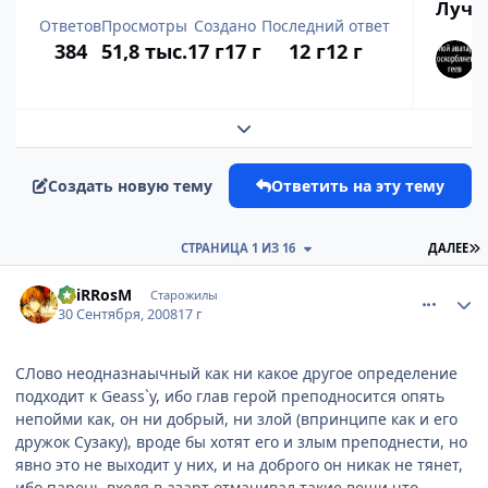
Лучш
Ответов
Просмотры
Создано
Последний ответ
384
51,8 тыс.
17 г
17 г
12 г
12 г
Развернуть обзор темы
Создать новую тему
Ответить на эту тему
П
СТРАНИЦА 1 ИЗ 16
ДАЛЕЕ
comment_2163223
Статистика автора
SpiRRosM
Старожилы
30 Сентября, 2008
17 г
СЛово неодназнаычный как ни какое другое определение
подходит к Geass`у, ибо глав герой преподносится опять
непойми как, он ни добрый, ни злой (впринципе как и его
дружок Сузаку), вроде бы хотят его и злым преподнести, но
явно это не выходит у них, и на доброго он никак не тянет,
ибо парень входя в азарт отмачивал такие вещи что