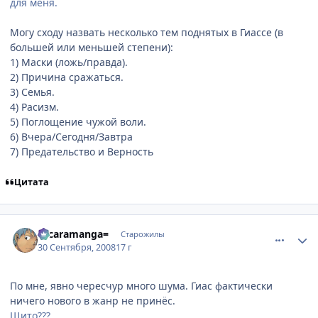
для меня.
Могу сходу назвать несколько тем поднятых в Гиассе (в
большей или меньшей степени):
1) Маски (ложь/правда).
2) Причина сражаться.
3) Семья.
4) Расизм.
5) Поглощение чужой воли.
6) Вчера/Сегодня/Завтра
7) Предательство и Верность
Цитата
comment_2163280
Статистика автора
=scaramanga=
Старожилы
30 Сентября, 2008
17 г
По мне, явно чересчур много шума. Гиас фактически
ничего нового в жанр не принёс.
Щито???