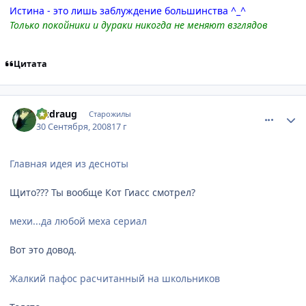
Истина - это лишь заблуждение большинства ^_^
Только покойники и дураки никогда не меняют взглядов
Цитата
comment_2163260
Статистика автора
Dudraug
Старожилы
30 Сентября, 2008
17 г
Главная идея из десноты
Щито??? Ты вообще Кот Гиасс смотрел?
мехи...да любой меха сериал
Вот это довод.
Жалкий пафос расчитанный на школьников