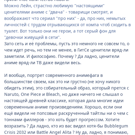
Можно Лейн, страстно любимую "настоящими"
ценителями аниме с "двача" - товарищи смотрят, и
воображают что сериал "про них" - да, про них, немытых
личностей с трудом отрывающихся от компа чтоб сходить в
туалет. Вот только они не герои, а тот серый фон для
"девочки живущей в сети".
Зато сеть и её проблемы, пусть это немного не совсем то, о
чем идет речь, но тем не менее, в ГитСе ценители вряд-ли
заметили. И философию. Почему ? Да ладно, ценители
аниме вряд-ли ТВ даже видели весь.
И вообще, портрет современного анимефага в
большинстве своем, как это ни грустно (не хочу никого
обидеть этим), это собирательный образ, который прется с
Naruto, One Piece и Bleach, но даже ничего не слышал о
настоящей древней классике, которая дала многие идеи
современным аниме произведениям. Хорошо, если они
ещё видели не попсовые раскрученный тайтлы ни о чем с
тоннами филлеров - это хоть будет прогрессом. Хотите
возразить ? Да ладно, кто из вас видел хотя-бы Bubblegum
Crisis 2032 или Battle Angel Alita ? Ну да, ладно, я понимаю,