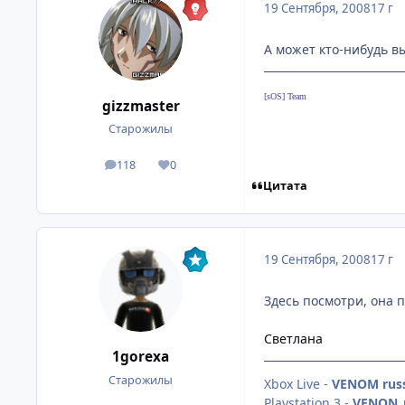
19 Сентября, 2008
17 г
А может кто-нибудь в
[sOS] Team
gizzmaster
Старожилы
118
0
посты
Репутация
Цитата
19 Сентября, 2008
17 г
Здесь посмотри, она
Светлана
1gorexa
Старожилы
Xbox Live -
VENOM russ
Playstation 3 -
VENON_r