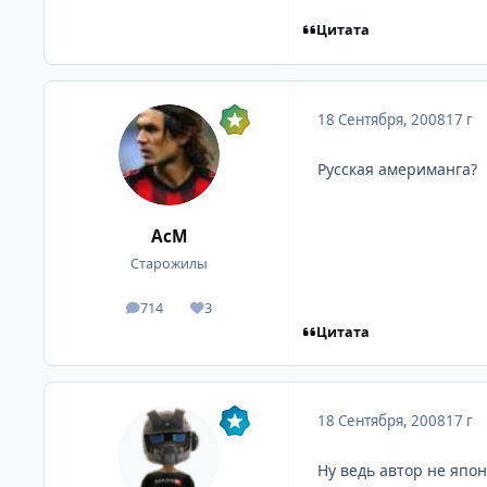
Цитата
18 Сентября, 2008
17 г
Русская америманга?
АсМ
Старожилы
714
3
посты
Репутация
Цитата
18 Сентября, 2008
17 г
Ну ведь автор не япо