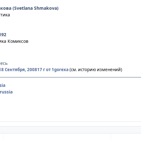
ова (Svetlana Shmakova)
тика
192
ика Комиксов
тесь
18 Сентября, 2008
17 г
от 1gorexa
(см. историю изменений)
sia
ussia