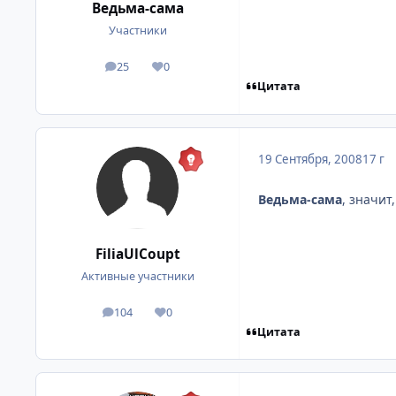
Ведьма-сама
Участники
25
0
посты
Репутация
Цитата
19 Сентября, 2008
17 г
Ведьма-сама
, значит
FiliaUlCoupt
Активные участники
104
0
посты
Репутация
Цитата