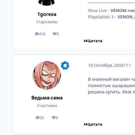
Xbox Live -
VENOM russ
1gorexa
Playstation 3 -
VENON_r
Старожилы
416
0
посты
Репутация
Цитата
18 Сентября, 2008
17 г
В книжный магазин чи
полностью ошарашена,
решила купить. Мне л
Ведьма-сама
Участники
25
0
посты
Репутация
Цитата