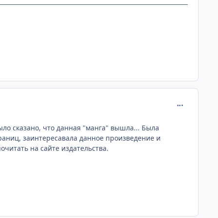
comment_215
ло сказано, что данная "манга" вышла... Была
раниц, заинтересавала данное произведение и
очитать на сайте издательства.