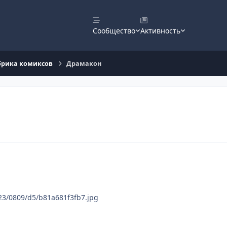
Сообщество
Активность
рика комиксов
Драмакон
i123/0809/d5/b81a681f3fb7.jpg