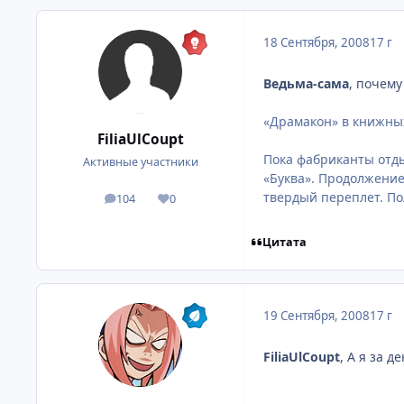
18 Сентября, 2008
17 г
Ведьма-сама
, почему
«Драмакон» в книжны
FiliaUlCoupt
Пока фабриканты отды
Активные участники
«Буква». Продолжение
твердый переплет. П
104
0
посты
Репутация
Цитата
19 Сентября, 2008
17 г
FiliaUlCoupt
, А я за 