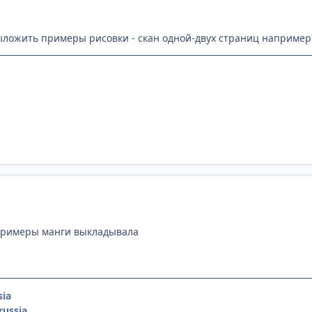
ыложить примеры рисовки - скан одной-двух страниц например
 примеры манги выкладывала
ia
ussia