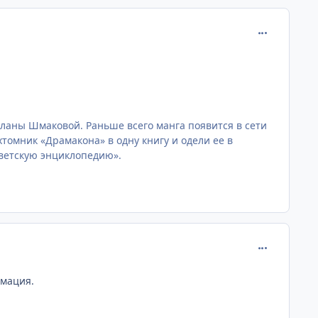
comment_215
тланы Шмаковой. Раньше всего манга появится в сети
омник «Драмакона» в одну книгу и одели ее в
ветскую энциклопедию».
comment_215
рмация.