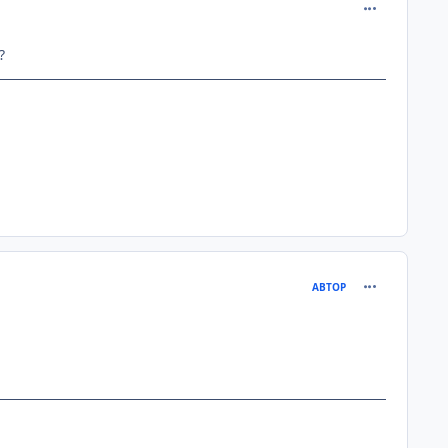
comment_215
?
comment_215
АВТОР