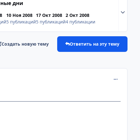
ные дни
Разверну
8
10 Ноя 2008
17 Окт 2008
2 Окт 2008
ций
5 публикаций
5 публикаций
4 публикации
Создать новую тему
Ответить на эту тему
comment_215