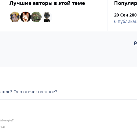
Лучшие авторы в этой теме
Популяр
20 Сен 200
6 публика
ышло? Оно отечественное?
ld we give?"
y'all