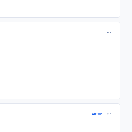
comment_215
comment_215
АВТОР