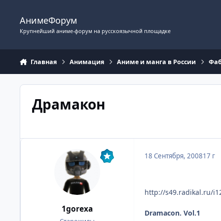
Перейти к содержимому
АнимеФорум
Крупнейший аниме-форум на русскоязычной площадке
Главная
Анимация
Аниме и манга в России
Фаб
Драмакон
18 Сентября, 2008
17 г
http://s49.radikal.ru/
1gorexa
Dramacon. Vol.1