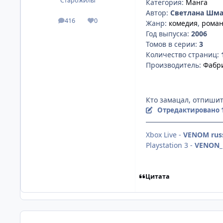
Старожилы
Категория:
Манга
Автор:
Светлана Шмак
416
0
Жанр:
комедия
,
роман
посты
Репутация
Год выпуска:
2006
Томов в серии:
3
Количество страниц:
Производитель:
Фабр
Кто замацал, отпиши
Отредактировано
Xbox Live -
VENOM rus
Playstation 3 -
VENON_r
Цитата