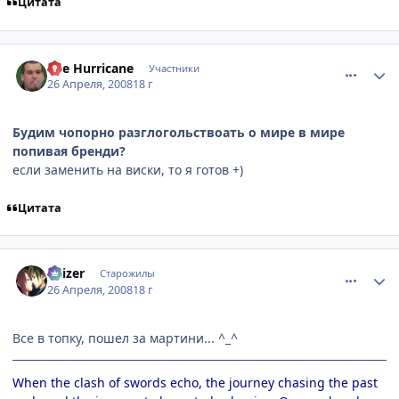
Цитата
comment_2051967
Статистика автора
The Hurricane
Участники
26 Апреля, 2008
18 г
Будим чопорно разглогольствоать о мире в мире
попивая бренди?
если заменить на виски, то я готов +)
Цитата
comment_2052006
Статистика автора
Kaizer
Старожилы
26 Апреля, 2008
18 г
Все в топку, пошел за мартини... ^_^
When the clash of swords echo, the journey chasing the past