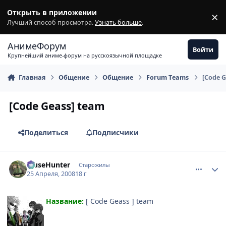
Перейти к содержимому
Открыть в приложении
×
З
Лучший способ просмотра.
Узнать больше
.
АнимеФорум
Войти
Крупнейший аниме-форум на русскоязычной площадке
Главная
Общение
Общение
Fоrum Tеams
[Code G
[Code Geass] team
Поделиться
Подписчики
comment_2050424
Статистика автора
MuseHunter
Старожилы
25 Апреля, 2008
18 г
Название:
[ Code Geass ] team