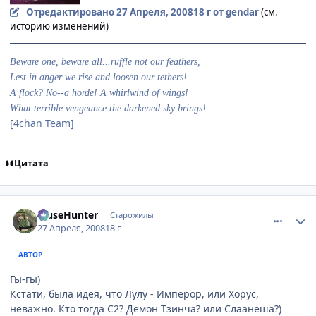
Отредактировано
27 Апреля, 2008
18 г
от gendar
(см.
историю изменений)
Beware one, beware all...ruffle not our feathers,
Lest in anger we rise and loosen our tethers!
A flock? No--a horde! A whirlwind of wings!
What terrible vengeance the darkened sky brings!
[4chan Team]
Цитата
comment_2052199
Статистика автора
MuseHunter
Старожилы
27 Апреля, 2008
18 г
АВТОР
Гы-гы)
Кстати, была идея, что Лулу - Имперор, или Хорус,
неважно. Кто тогда С2? Демон Тзинча? или Слаанеша?)