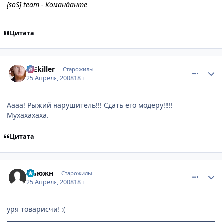
[soS] team - Команданте
Цитата
comment_2050907
Статистика автора
ICEkiller
Старожилы
25 Апреля, 2008
18 г
Аааа! Рыжий нарушитель!!! Сдать его модеру!!!!!
Мухахахаха.
Цитата
comment_2051012
Статистика автора
Фьюжн
Старожилы
25 Апреля, 2008
18 г
уря товарисчи! :(