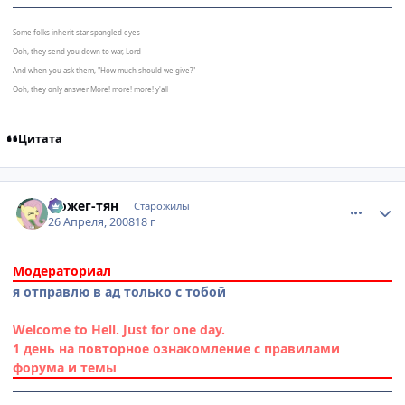
Some folks inherit star spangled eyes
Ooh, they send you down to war, Lord
And when you ask them, "How much should we give?"
Ooh, they only answer More! more! more! y'all
Цитата
comment_2051145
Статистика автора
Йожег-тян
Старожилы
26 Апреля, 2008
18 г
Модераториал
я отправлю в ад только с тобой
Welcome to Hell. Just for one day.
1 день на повторное ознакомление с правилами
форума и темы