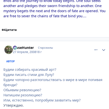
ends and the journey to know today begins. One soul seeks
another and pledges their sworn friendship to another. One
mystery begets the next and the doors of fate are opened. You
are free to sever the chains of fate that bind you....
Цитата
comment_2052112
Статистика автора
MuseHunter
Старожилы
27 Апреля, 2008
18 г
АВТОР
Будим собирать красивый арт?
Будим писать стихи для Лулу?
Будим чопорно разглогольствоать о мире в мире попивая
бренди?
Обьявим революцию?
Напишем резолюцию?
Или, естественно, попробуем захватить мир?
Утверждаю.