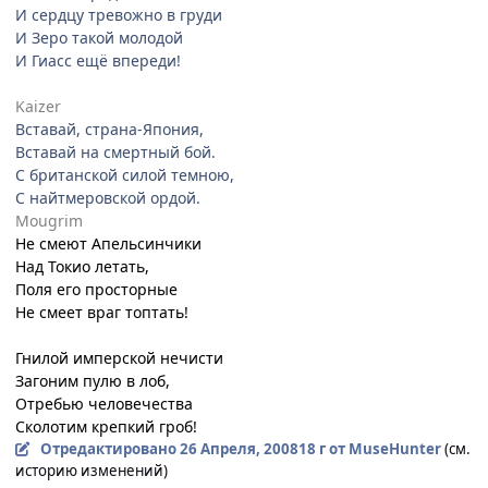
И сердцу тревожно в груди
И Зеро такой молодой
И Гиасс ещё впереди!
Kaizer
Вставай, страна-Япония,
Вставай на смертный бой.
С британской силой темною,
С найтмеровской ордой.
Mougrim
Не смеют Апельсинчики
Над Токио летать,
Поля его просторные
Не смеет враг топтать!
Гнилой имперской нечисти
Загоним пулю в лоб,
Отребью человечества
Сколотим крепкий гроб!
Отредактировано
26 Апреля, 2008
18 г
от MuseHunter
(см.
историю изменений)