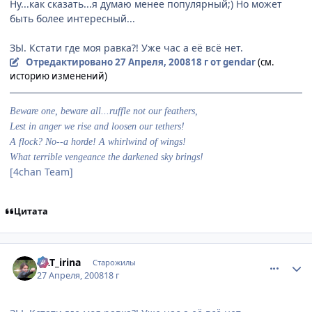
Ну...как сказать...я думаю менее популярный;) Но может
быть более интересный...
ЗЫ. Кстати где моя равка?! Уже час а её всё нет.
Отредактировано
27 Апреля, 2008
18 г
от gendar
(см.
историю изменений)
Beware one, beware all...ruffle not our feathers,
Lest in anger we rise and loosen our tethers!
A flock? No--a horde! A whirlwind of wings!
What terrible vengeance the darkened sky brings!
[4chan Team]
Цитата
comment_2052251
Статистика автора
KAT_irina
Старожилы
27 Апреля, 2008
18 г