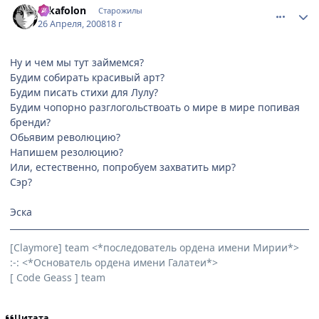
Eskafolon
Старожилы
26 Апреля, 2008
18 г
Ну и чем мы тут займемся?
Будим собирать красивый арт?
Будим писать стихи для Лулу?
Будим чопорно разглогольствоать о мире в мире попивая
бренди?
Обьявим революцию?
Напишем резолюцию?
Или, естественно, попробуем захватить мир?
Сэр?
Эска
[Claymore] team <*последователь ордена имени Мирии*>
:-: <*Основатель ордена имени Галатеи*>
[ Code Geass ] team
Цитата