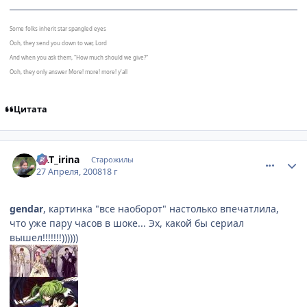
Some folks inherit star spangled eyes
Ooh, they send you down to war, Lord
And when you ask them, "How much should we give?"
Ooh, they only answer More! more! more! y'all
Цитата
comment_2052222
Статистика автора
KAT_irina
Старожилы
27 Апреля, 2008
18 г
gendar
, картинка "все наоборот" настолько впечатлила,
что уже пару часов в шоке... Эх, какой бы сериал
вышел!!!!!!!))))))