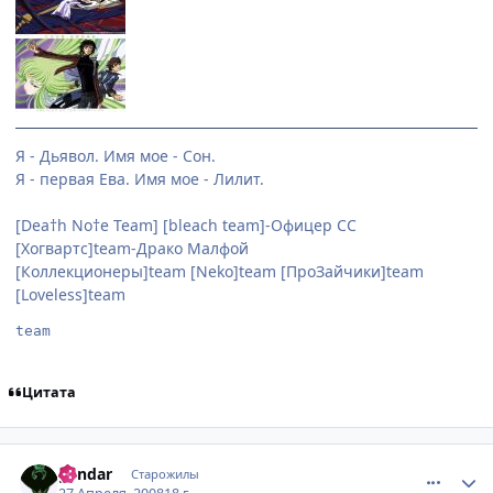
Я - Дьявол. Имя мое - Сон.
Я - первая Ева. Имя мое - Лилит.
[Dea†h No†e Team] [bleach team]-Офицер СС
[Хогвартс]team-Драко Малфой
[Коллекционеры]team [Neko]team [ПроЗайчики]team
[Loveless]team
team
Цитата
comment_2052239
Статистика автора
gendar
Старожилы