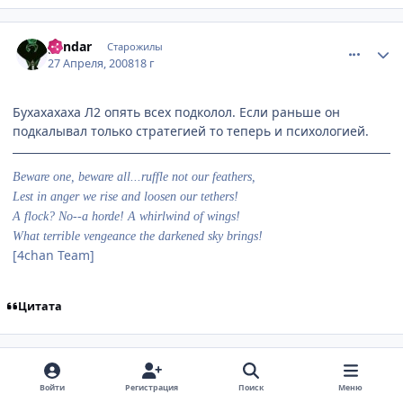
comment_2052370
Статистика автора
gendar
Старожилы
27 Апреля, 2008
18 г
Бухахахаха Л2 опять всех подколол. Если раньше он
подкалывал только стратегией то теперь и психологией.
Beware one, beware all...ruffle not our feathers,
Lest in anger we rise and loosen our tethers!
A flock? No--a horde! A whirlwind of wings!
What terrible vengeance the darkened sky brings!
[4chan Team]
Цитата
comment_2052383
Статистика автора
Shiori
Старожилы
27 Апреля, 2008
18 г
Войти
Регистрация
Поиск
Меню