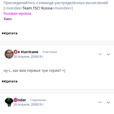
Присоединяйтесь к команде распределённых вычислений
[<noindex>
Team TSC! Russia
</noindex>]
Розовая муняха
Хаос
Цитата
comment_2051304
Статистика автора
The Hurricane
Участники
26 Апреля, 2008
18 г
ну-с, как вам первые три серии? +)
Цитата
comment_2051381
Статистика автора
gendar
Старожилы
26 Апреля, 2008
18 г