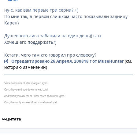
ну-с, как вам первые три серии? +)
По мне так, в первой слишком часто показывали задницу
Карен)
Душевного лиса забанили на один день)) ы ы
Хочеш его поддержать?)
Кстати, чего там кто говорил про словеску?
Отредактировано
26 Апреля, 2008
18 г
от MuseHunter
(см.
историю изменений)
Some folks inherit star spangled eyes
Ooh, they send you down to war, Lord
And when you ask them, "How much should we give?"
Ooh, they only answer More! more! more! y'all
Цитата
comment_2051753
Статистика автора