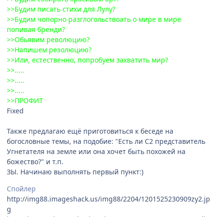
>>Будим писать стихи для Лулу?
>>Будим чопорно разглогольствоать о мире в мире
попивая бренди?
>>Обьявим революцию?
>>Напишем резолюцию?
>>Или, естественно, попробуем захватить мир?
>>.....
>>.....
>>.....
>>ПРОФИТ
Fixed
Также предлагаю ещё приготовиться к беседе на
богословные темы, на подобие: "Есть ли С2 представитель
Угнетателя на земле или она хочет быть похожей на
божество?" и т.п.
ЗЫ. Начинаю выполнять первый пункт:)
Спойлер
http://img88.imageshack.us/img88/2204/1201525230909zy2.jp
g