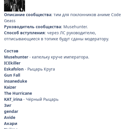
Описание сообщества
: тим для поклонников аниме Code
Geass
Руководитель сообщества
: Musehunter.
Способ вступления
: через ЛС руководителю,
отписывающиеся в топике будут сданы модератору.
Состав
Musehunter
- капельку круче императора.
ICEkiller
Eskafolon
- Рыцарь Круга
Gun Fall
insaneduke
Kaizer
The Hurricane
KAT_irina
- Чёрный Рыцарь
Зиг
gendar
Avide
Акари