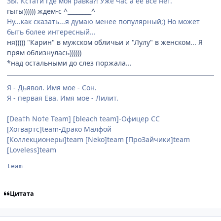
ЗЫ. Кстати где моя равка?! Уже час а её всё нет.
гыгы)))))) ждем-с ^________^
Ну...как сказать...я думаю менее популярный;) Но может
быть более интересный...
ня))))) "Карин" в мужском обличьи и "Лулу" в женском... Я
прям облизнулась))))))
*над остальными до слез поржала...
Я - Дьявол. Имя мое - Сон.
Я - первая Ева. Имя мое - Лилит.
[Dea†h No†e Team] [bleach team]-Офицер СС
[Хогвартс]team-Драко Малфой
[Коллекционеры]team [Neko]team [ПроЗайчики]team
[Loveless]team
team
Цитата