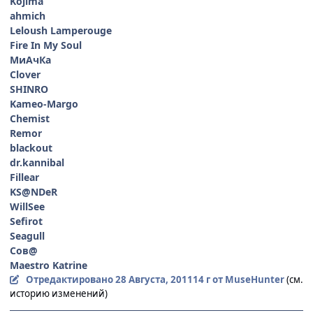
Kojima
ahmich
Leloush Lamperouge
Fire In My Soul
МиАчКа
Clover
SHINRO
Kameo-Margo
Chemist
Remor
blackout
dr.kannibal
Fillear
KS@NDeR
WillSee
Sefirot
Seagull
Сов@
Maestro Katrine
Отредактировано
28 Августа, 2011
14 г
от MuseHunter
(см.
историю изменений)