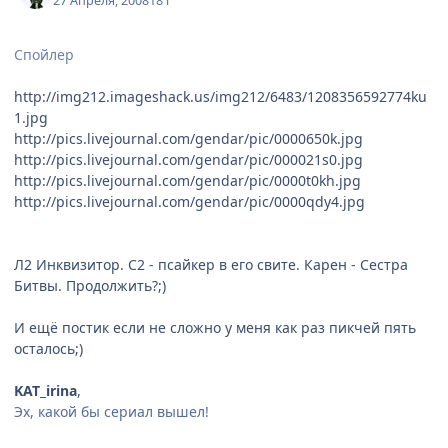
27 Апреля, 2008
18 г
Спойлер
http://img212.imageshack.us/img212/6483/1208356592774ku
1.jpg
http://pics.livejournal.com/gendar/pic/0000650k.jpg
http://pics.livejournal.com/gendar/pic/000021s0.jpg
http://pics.livejournal.com/gendar/pic/0000t0kh.jpg
http://pics.livejournal.com/gendar/pic/0000qdy4.jpg
Л2 Инквизитор. С2 - псайкер в его свите. Карен - Сестра
Битвы. Продолжить?;)
И ещё постик если не сложно у меня как раз пикчей пять
осталось;)
KAT_irina
,
Эх, какой бы сериал вышел!