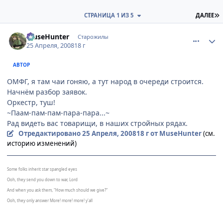
П
СТРАНИЦА 1 ИЗ 5
ДАЛЕЕ
comment_2050621
Статистика автора
MuseHunter
Старожилы
25 Апреля, 2008
18 г
АВТОР
ОМФГ, я там чаи гоняю, а тут народ в очереди строится.
Начнём разбор заявок.
Оркестр, туш!
~Паам-пам-пам-пара-пара...~
Рад видеть вас товарищи, в наших стройных рядах.
Отредактировано
25 Апреля, 2008
18 г
от MuseHunter
(см.
историю изменений)
Some folks inherit star spangled eyes
Ooh, they send you down to war, Lord
And when you ask them, "How much should we give?"
Ooh, they only answer More! more! more! y'all