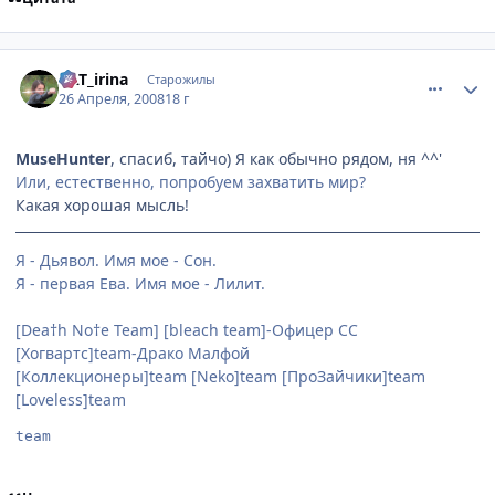
comment_2051778
Статистика автора
KAT_irina
Старожилы
26 Апреля, 2008
18 г
MuseHunter
, спасиб, тайчо) Я как обычно рядом, ня ^^'
Или, естественно, попробуем захватить мир?
Какая хорошая мысль!
Я - Дьявол. Имя мое - Сон.
Я - первая Ева. Имя мое - Лилит.
[Dea†h No†e Team] [bleach team]-Офицер СС
[Хогвартс]team-Драко Малфой
[Коллекционеры]team [Neko]team [ПроЗайчики]team
[Loveless]team
team