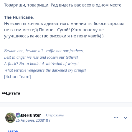
Товарищи, товарищи. Рад видеть вас всех в одном месте.
The Hurricane
,
Ну если ты хочешь адекватного мнения ты боюсь спросил
не в том месте;)) По мне - Сугой! (Хотя почему не
улучшилось качество рисовки я не понимаю%( )
Beware one, beware all...ruffle not our feathers,
Lest in anger we rise and loosen our tethers!
A flock? No--a horde! A whirlwind of wings!
What terrible vengeance the darkened sky brings!
[4chan Team]
Цитата
comment_2051412
Статистика автора
MuseHunter
Старожилы
26 Апреля, 2008
18 г
АВТОР