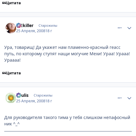
Цитата
comment_2050627
Статистика автора
ICEkiller
Старожилы
25 Апреля, 2008
18 г
Ура, товарищ! Да укажет нам пламенно-красный геасс
путь, по которому ступят нащи могучие Мехи! Ураа! Урааа!
Ураааа!
Цитата
comment_2050872
Статистика автора
Soulis
Старожилы
25 Апреля, 2008
18 г
Для руководителя такого тима у тебя слишком непафосный
ник ^_^