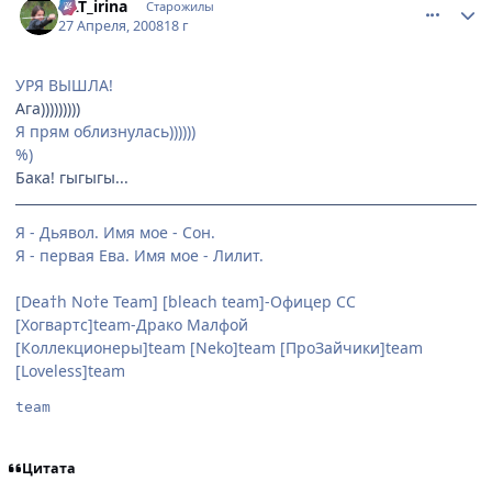
KAT_irina
Старожилы
27 Апреля, 2008
18 г
УРЯ ВЫШЛА!
Ага)))))))))
Я прям облизнулась))))))
%)
Бака! гыгыгы...
Я - Дьявол. Имя мое - Сон.
Я - первая Ева. Имя мое - Лилит.
[Dea†h No†e Team] [bleach team]-Офицер СС
[Хогвартс]team-Драко Малфой
[Коллекционеры]team [Neko]team [ПроЗайчики]team
[Loveless]team
team
Цитата