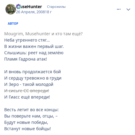
comment_2051137
Статистика автора
MuseHunter
Старожилы
26 Апреля, 2008
18 г
АВТОР
Mougrim, Musehunter и кто там ещё?
Неба утреннего стяг…
В жизни важен первый шаг.
Слышишь: реет над землёю
Пламя Гадрона атак!
И вновь продолжается бой
И сердцу тревожно в груди
И Зеро - такой молодой
И сисьге СС впереди!
И Гиасс ещё впереди!
Весть летит во все концы:
Вы поверьте нам, отцы, –
Будут новые победы,
Встанут новые бойцы!