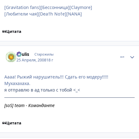
[Gravitation fans][Бессонница][Claymore]
[Любители чая][Dea†h No†e][NANA]
Цитата
comment_2051043
Статистика автора
Soulis
Старожилы
25 Апреля, 2008
18 г
Аааа! Рыжий нарушитель!!! Сдать его модеру!!!!!
Мухахахаха.
я отправлю в ад только с тобой <_<
[soS] team - Команданте
Цитата