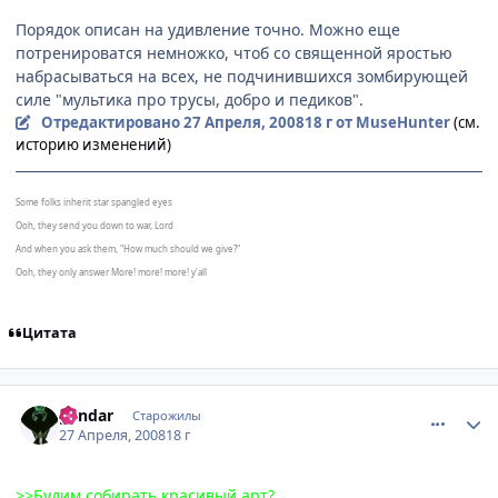
Порядок описан на удивление точно. Можно еще
потренироватся немножко, чтоб со священной яростью
набрасываться на всех, не подчинившихся зомбирующей
силе "мультика про трусы, добро и педиков".
Отредактировано
27 Апреля, 2008
18 г
от MuseHunter
(см.
историю изменений)
Some folks inherit star spangled eyes
Ooh, they send you down to war, Lord
And when you ask them, "How much should we give?"
Ooh, they only answer More! more! more! y'all
Цитата
comment_2052177
Статистика автора
gendar
Старожилы
27 Апреля, 2008
18 г
>>Будим собирать красивый арт?