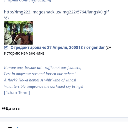
http://img222.imageshack.us/img222/5764/langsk0.gif
%)
Отредактировано
27 Апреля, 2008
18 г
от gendar
(см.
историю изменений)
Beware one, beware all...ruffle not our feathers,
Lest in anger we rise and loosen our tethers!
A flock? No--a horde! A whirlwind of wings!
What terrible vengeance the darkened sky brings!
[4chan Team]
Цитата
comment_2052264
Статистика автора