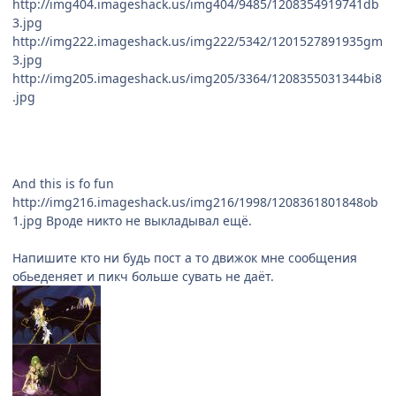
http://img404.imageshack.us/img404/9485/1208354919741db
3.jpg
http://img222.imageshack.us/img222/5342/1201527891935gm
3.jpg
http://img205.imageshack.us/img205/3364/1208355031344bi8
.jpg
And this is fo fun
http://img216.imageshack.us/img216/1998/1208361801848ob
1.jpg
Вроде никто не выкладывал ещё.
Напишите кто ни будь пост а то движок мне сообщения
обьеденяет и пикч больше сувать не даёт.