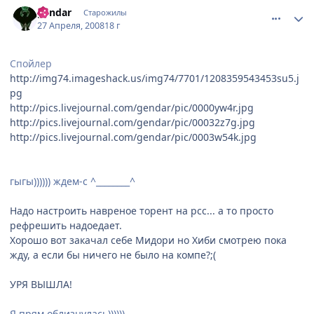
comment_2052254
Статистика автора
gendar
Старожилы
27 Апреля, 2008
18 г
Спойлер
http://img74.imageshack.us/img74/7701/1208359543453su5.j
pg
http://pics.livejournal.com/gendar/pic/0000yw4r.jpg
http://pics.livejournal.com/gendar/pic/00032z7g.jpg
http://pics.livejournal.com/gendar/pic/0003w54k.jpg
гыгы)))))) ждем-с ^________^
Надо настроить навреное торент на рсс... а то просто
рефрешить надоедает.
Хорошо вот закачал себе Мидори но Хиби смотрею пока
жду, а если бы ничего не было на компе?;(
УРЯ ВЫШЛА!
Я прям облизнулась))))))