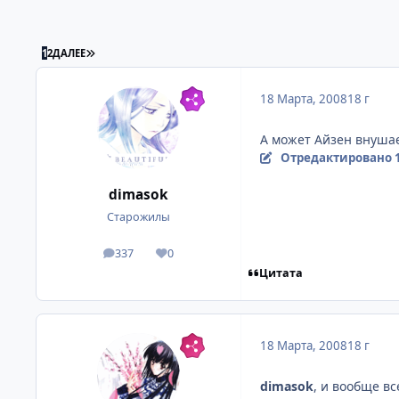
ПОСЛЕДНЯЯ СТРАНИЦА
1
2
ДАЛЕЕ
18 Марта, 2008
18 г
А может Айзен внушае
Отредактировано
dimasok
Старожилы
337
0
посты
Репутация
Цитата
18 Марта, 2008
18 г
dimasok
, и вообще вс