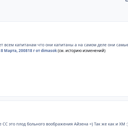
т всем капитанам что они капитаны а на самом деле они самые
18 Марта, 2008
18 г
от dimasok
(см. историю изменений)
е СС это плод больного воображения Айзена =) Так же как и ХМ :