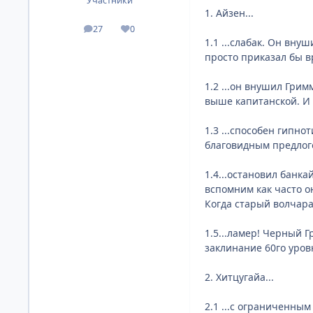
Участники
1. Айзен...
27
0
посты
Репутация
1.1 ...слабак. Он вн
просто приказал бы вр
1.2 ...он внушил Грим
выше капитанской. И 
1.3 ...способен гипно
благовидным предлого
1.4...остановил банк
вспомним как часто о
Когда старый волчара
1.5...ламер! Черный Г
заклинание 60го уров
2. Хитцугайа...
2.1 ...с ограниченны