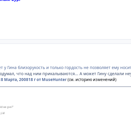
т у Гина близорукость и только гордость не позволяет ему носит
одумал, что над ним прикалываются... А может Гину сделали н
18 Марта, 2008
18 г
от MuseHunter
(см. историю изменений)
ld we give?"
y'all