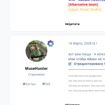
[Alternative team]
[sayan Visual Studio]
Цитата
18 Марта, 2008
18 г
вот вам пища - А може
Или чтобы Айзен не п
Отредактировано
MuseHunter
Старожилы
Some folks inherit star spangled eyes
Ooh, they send you down to war, Lord
5,6 тыс.
503
посты
Репутация
And when you ask them, "How much shou
Ooh, they only answer More! more! more! 
Цитата