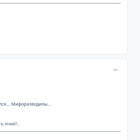
comment_201
лся... Мифоразводилы...
ь очки?..