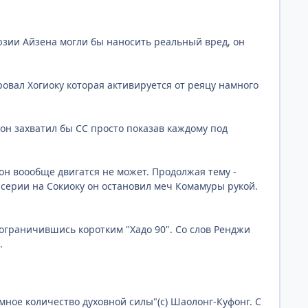
люзии Айзена могли бы наносить реальный вред, он
ировал Хогиоку которая активируется от реяцу намного
е он захватил бы СС просто показав каждому под
 он воообще двигатся не может. Продолжая тему -
 серии на Сокиоку он остановил меч Комамуры рукой.
я ограничившись коротким "Хадо 90". Со слов Ренджи
.
омное количество духовной силы"(с) Шаолонг-Куфонг. С