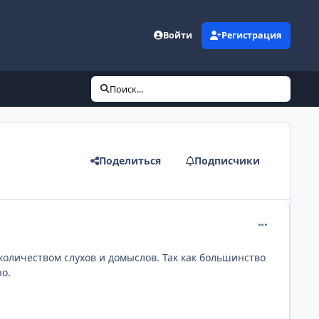
Войти
Регистрация
Поиск...
Поделиться
Подписчики
comment_201
количеством слухов и домыслов. Так как большинство
о.