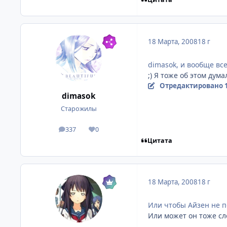
18 Марта, 2008
18 г
dimasok, и вообще все
;) Я тоже об этом дума
Отредактировано
dimasok
Старожилы
337
0
посты
Репутация
Цитата
18 Марта, 2008
18 г
Или чтобы Айзен не п
Или может он тоже сл