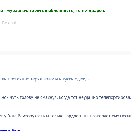
ают мурашки: то ли влюбленность, то ли диарея.
- Be cool
атки постоянно терял волосы и куски одежды.
ынок чуть голову не смахнул, когда тот неудачно телепортирова
т у Гина близорукость и только гордость не позволяет ему носит
вный Бург