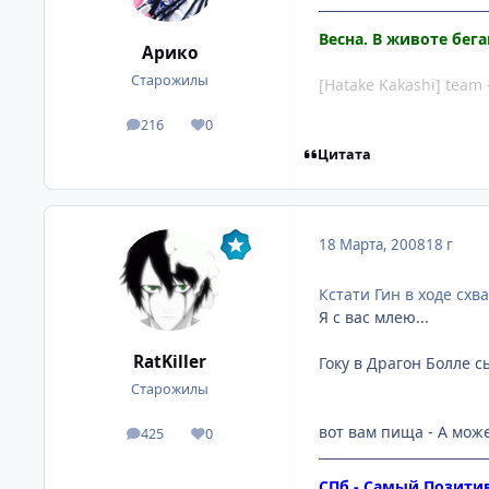
Весна. В животе бег
Арико
Старожилы
[Hatake Kakashi] team 
216
0
посты
Репутация
Цитата
18 Марта, 2008
18 г
Кстати Гин в ходе схв
Я с вас млею...
RatKiller
Гоку в Драгон Болле с
Старожилы
вот вам пища - А може
425
0
посты
Репутация
СПб - Самый Позити