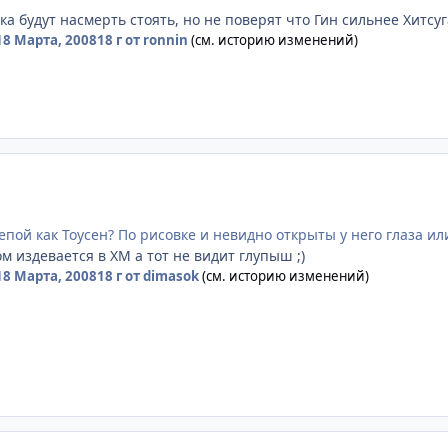
ка будут насмерть стоять, но не поверят что Гин сильнее Хитсуга
18 Марта, 2008
18 г
от ronnin
(см. историю изменений)
епой как Тоусен? По рисовке и невидно открыты у него глаза ил
ом издевается в ХМ а тот не видит глупыш ;)
18 Марта, 2008
18 г
от dimasok
(см. историю изменений)