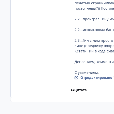
печатью ограничиваю
постоянный?)) Постоя
2.2...проиграл Гину 
2.2...использовал бан
2.3...Гин с ним прост
лице (предвижу вопро
Кстати Гин в ходе схв
Дополняем, комменти
С уважением.
Отредактировано
Цитата