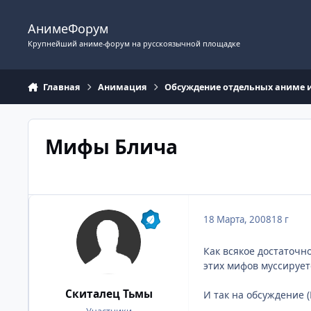
Перейти к содержимому
АнимеФорум
Крупнейший аниме-форум на русскоязычной площадке
Главная
Анимация
Обсуждение отдельных аниме 
Мифы Блича
18 Марта, 2008
18 г
Как всякое достаточн
этих мифов муссирует
Скиталец Тьмы
И так на обсуждение 