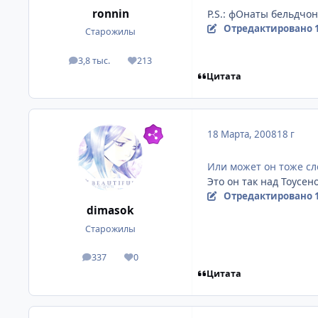
ronnin
P.S.: фОнаты бельдчон
Отредактировано
Старожилы
3,8 тыс.
213
посты
Репутация
Цитата
18 Марта, 2008
18 г
Или может он тоже сл
Это он так над Тоусен
Отредактировано
dimasok
Старожилы
337
0
посты
Репутация
Цитата