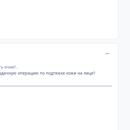
comment_201
ь очки?..
еудачную операцию по подтяжке кожи на лице?