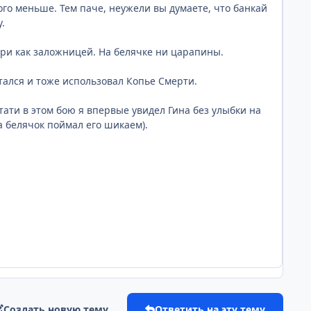
о меньше. Тем паче, неужели вы думаете, что банкай
.
ори как заложницей. На белячке ни царапины.
остался и тоже использовал Копье Смерти.
стати в этом бою я впервые увидел Гина без улыбки на
а белячок поймал его шикаем).
Создать новую тему
Ответить на эту тему