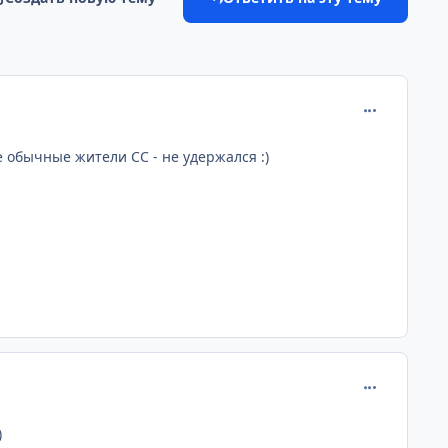
comment_201
 обычные жители СС - не удержался :)
comment_201
)