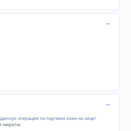
comment_201
comment_201
еудачную операцию по подтяжке кожи на лице?
и закрыты.