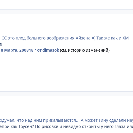
 СС это плод больного воображения Айзена =) Так же как и ХМ
л!
18 Марта, 2008
18 г
от dimasok
(см. историю изменений)
одумал, что над ним прикалываются... А может Гину сделали н
епой как Тоусен? По рисовке и невидно открыты у него глаза ил