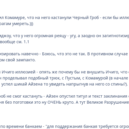
ушил Комамуре, что на него кастанули Черный Гроб - если бы ил
агам умереть.)))
мджоу, что у него огромная реяцу - угу, а заодно он загипнотиз
вообще см. 1.1
тизировать навечно - Боюсь, что это не так. В противном случа
м свой зампакто.
ай Ичиго иллюзией - опять же почему бы не внушить Ичиго, что
н проделывал подобный трюк, с Пустым, с Комамурой (в начале
 успел шикай Айзена то увидеть напрыгнув на него со спины?).
роб не смог кастануть - Айзен опустил титул и текст заклинани
ня без поготовки это ну ОЧЕНЬ круто. А тут Великое Разрушение
м по времени банкаем - "для поддержания банкая требуется огр