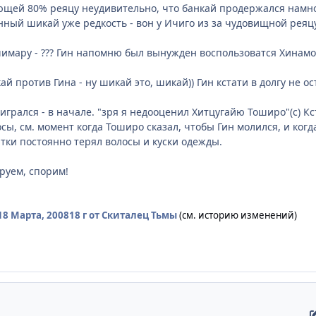
щей 80% реяцу неудивительно, что банкай продержался намног
нный шикай уже редкость - вон у Ичиго из за чудовищной реяцу
Ичимару - ??? Гин напомню был вынужден воспользоватся Хинам
кай против Гина - ну шикай это, шикай)) Гин кстати в долгу не 
о игрался - в начале. "зря я недооценил Хитцугайю Тоширо"(с) К
сы, см. момент когда Тоширо сказал, чтобы Гин молился, и когд
атки постоянно терял волосы и куски одежды.
руем, спорим!
18 Марта, 2008
18 г
от Скиталец Тьмы
(см. историю изменений)