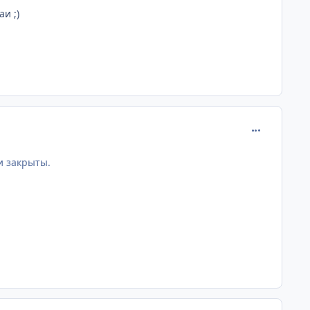
и ;)
comment_201
и закрыты.