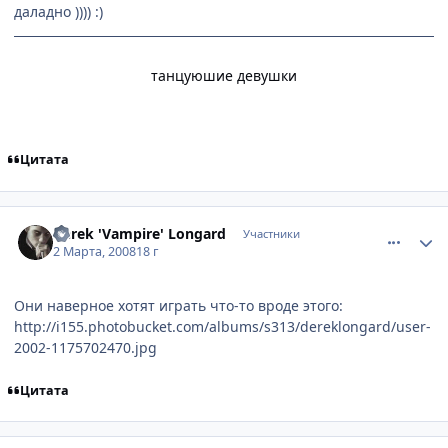
даладно )))) :)
танцуюшие девушки
Цитата
comment_2002787
Статистика автора
Derek 'Vampire' Longard
Участники
2 Марта, 2008
18 г
Они наверное хотят играть что-то вроде этого:
http://i155.photobucket.com/albums/s313/dereklongard/user-
2002-1175702470.jpg
Цитата
comment_2003351
Статистика автора