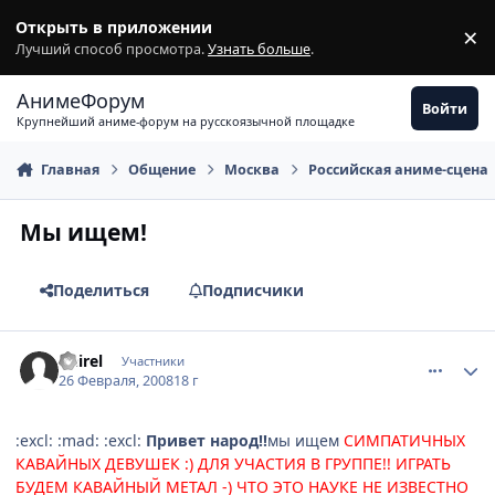
Перейти к содержимому
Открыть в приложении
×
З
Лучший способ просмотра.
Узнать больше
.
АнимеФорум
Войти
Крупнейший аниме-форум на русскоязычной площадке
Главная
Общение
Москва
Российская аниме-сцена
Мы ищем!
Поделиться
Подписчики
comment_1998447
Статистика автора
Deirel
Участники
26 Февраля, 2008
18 г
:excl: :mad: :excl:
Привет народ!!
мы ищем
СИМПАТИЧНЫХ
КАВАЙНЫХ ДЕВУШЕК :) ДЛЯ УЧАСТИЯ В ГРУППЕ!! ИГРАТЬ
БУДЕМ КАВАЙНЫЙ МЕТАЛ -) ЧТО ЭТО НАУКЕ НЕ ИЗВЕСТНО