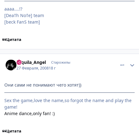
аааа....!?
[Dea†h No†e] team
[beck FanS team]
Цитата
comment_1999754
Статистика автора
Tequila_Angel
Старожилы
27 Февраля, 2008
18 г
Они сами не понимают чего хотят))
Sex the game,love the name,so forgot the name and play the
game!
Anime dance,only fan! :)
Цитата