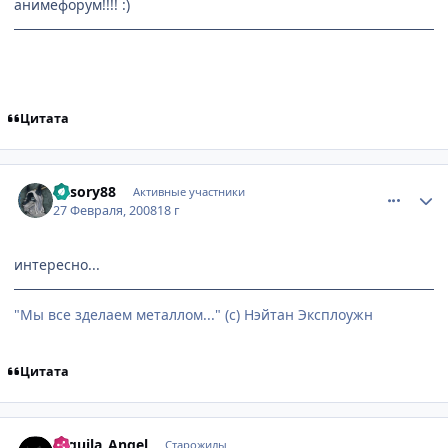
анимефорум!!!! :)
Цитата
comment_1999410
Статистика автора
Vasory88
Активные участники
27 Февраля, 2008
18 г
интересно...
"Мы все зделаем металлом..." (с) Нэйтан Эксплоужн
Цитата
comment_1999678
Статистика автора
Tequila_Angel
Старожилы