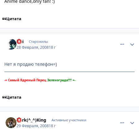
Anime dance,only fan! :)
Цитата
comment_2000240
Статистика автора
Hei
Старожилы
28 Февраля, 2008
18 г
Нет я продаю телефон=)
-= Самый Ядреный Перец
Зеленограда!!!! =-
Цитата
comment_2001095
Статистика автора
Dark(^_^)King
Активные участники
29 Февраля, 2008
18 г