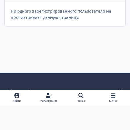
Ни одного зарегистрированного пользователя не
просматривает данную страницу.
Светлый режим
Темный режим
Как в системе
v
k
Язык
Политика конфиденциальности
Войти
Регистрация
Поиск
Меню
Связаться с нами
Cookies
project25
Powered by
Invision Community