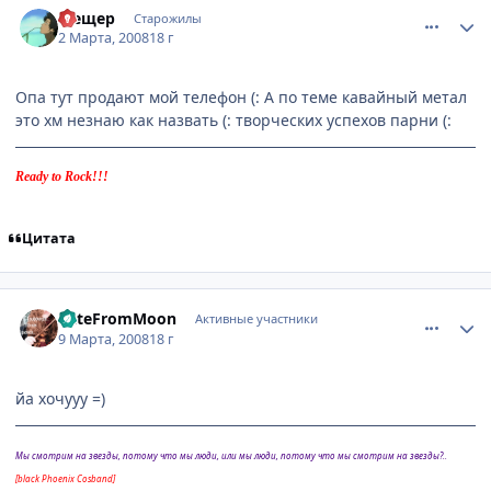
Мещер
Старожилы
2 Марта, 2008
18 г
Опа тут продают мой телефон (: А по теме кавайный метал
это хм незнаю как назвать (: творческих успехов парни (:
Ready to Rock!!!
Цитата
comment_2009284
Статистика автора
KateFromMoon
Активные участники
9 Марта, 2008
18 г
йа хочууу =)
Мы смотрим на звезды, потому что мы люди, или мы люди, потому что мы смотрим на звезды?..
[black Phoenix Cosband]