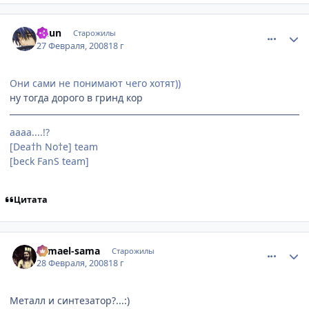
comment_1999765
Статистика автора
Chun
Старожилы
27 Февраля, 2008
18 г
Они сами не понимают чего хотят))
ну тогда дорого в гринд кор
аааа....!?
[Dea†h No†e] team
[beck FanS team]
Цитата
comment_2000162
Статистика автора
Samael-sama
Старожилы
28 Февраля, 2008
18 г
Металл и синтезатор?...:)