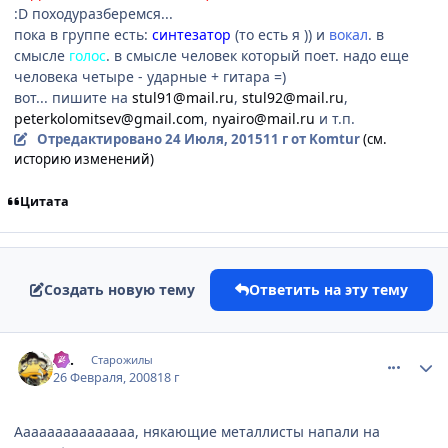
:D походуразберемся...
пока в группе есть:
синтезатор
(то есть я )) и
вокал
. в
смысле
голос
. в смысле человек который поет. надо еще
человека четыре - ударные + гитара =)
вот... пишите на
stul91@mail.ru
,
stul92@mail.ru
,
peterkolomitsev@gmail.com
,
nyairo@mail.ru
и т.п.
Отредактировано
24 Июля, 2015
11 г
от Komtur
(см.
историю изменений)
Цитата
Создать новую тему
Ответить на эту тему
comment_1998765
Статистика автора
Az.
Старожилы
26 Февраля, 2008
18 г
Ааааааааааааааа, някающие металлисты напали на