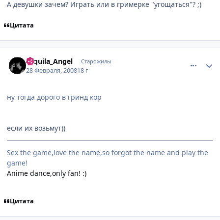
А девушки зачем? Играть или в гримерке "угощаться"? ;)
Цитата
comment_2000227
Статистика автора
Tequila_Angel
Старожилы
28 Февраля, 2008
18 г
ну тогда дорого в гринд кор
если их возьмут))
Sex the game,love the name,so forgot the name and play the
game!
Anime dance,only fan! :)
Цитата