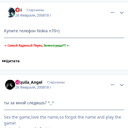
comment_2000232
Статистика автора
Hei
Старожилы
28 Февраля, 2008
18 г
Купите телефон Nokia n70=)
-= Самый Ядреный Перец
Зеленограда!!!! =-
Цитата
comment_2000235
Статистика автора
Tequila_Angel
Старожилы
28 Февраля, 2008
18 г
ты за мной следишЬ? ^_^
Sex the game,love the name,so forgot the name and play the
game!