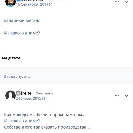
16 Сентября, 2011
14 г
кавайный металл
Из какого аниме?
Цитата
3 года спустя...
comment_3000214
Статистика автора
DeirelN
Участники
24 Июля, 2015
11 г
Как молоды мы были, парам-пам-пам...
Из какого аниме?
Собственного так сказать производства...