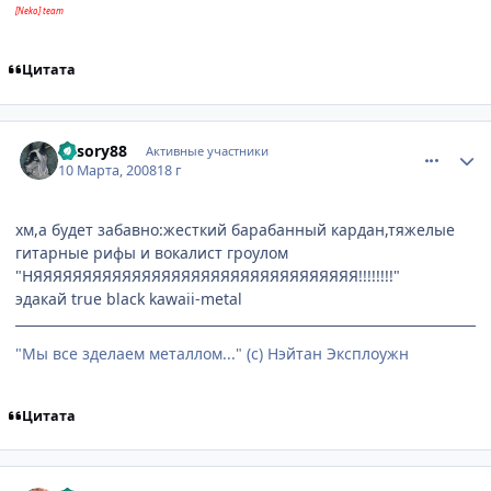
[Neko] team
Цитата
comment_2009665
Статистика автора
Vasory88
Активные участники
10 Марта, 2008
18 г
хм,а будет забавно:жесткий барабанный кардан,тяжелые
гитарные рифы и вокалист гроулом
"НЯЯЯЯЯЯЯЯЯЯЯЯЯЯЯЯЯЯЯЯЯЯЯЯЯЯЯЯЯЯЯЯЯ!!!!!!!!"
эдакай true black kawaii-metal
"Мы все зделаем металлом..." (с) Нэйтан Эксплоужн
Цитата
comment_2009672
Статистика автора