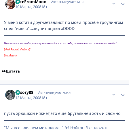
KateFromMoon
Активные участники
10 Марта, 2008
18 г
У меня кстати друг-металлист по моей просьбе гроулингом
спел "няяяя"...звучит аццки xDDDD
Мы смотрим на звезды, потому что мы люди, или мы люди, потому что мы смотрим на звезды?..
[black Phoenix Cosband]
[Neko] team
Цитата
comment_2011162
Статистика автора
Vasory88
Активные участники
12 Марта, 2008
18 г
пусть хрюшкой някнет,это еще брутальней хоть и сложно
"Мы все зделаем металлом..." (с) Нэйтан Эксплоужн