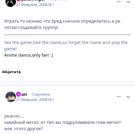
27 Февраля, 2008
18 г
Играть то незнаю что бред,сначала определитесь а уж
потом создавайте группу!
Sex the game,love the name,so forgot the name and play the
game!
Anime dance,only fan! :)
Цитата
comment_1999736
Статистика автора
Chun
Старожилы
27 Февраля, 2008
18 г
ужасно....
кавайный метал ,ет тип вы подрузомивали глэм метал?
или ,чтото другое?