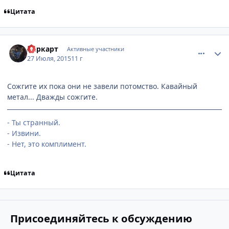
Цитата
comment_3000714
Статистика автора
Ларкарт
Активные участники
27 Июля, 2015
11 г
Сожгите их пока они не завели потомство. Кавайный
метал... Дважды сожгите.
- Ты странный.
- Извини.
- Нет, это комплимент.
Цитата
Присоединяйтесь к обсуждению